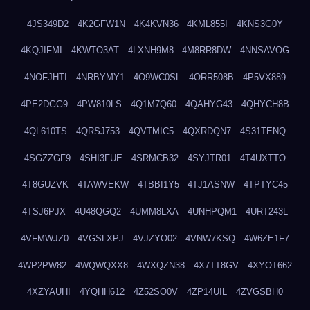
4JS349D2
4K2GFW1N
4K4KVN36
4KML855I
4KNS3G0Y
4KQJIFMI
4KWTO3AT
4LXNH9M8
4M8RR8DW
4NNSAVOG
4NOFJHTI
4NRBYMY1
4O9WC0SL
4ORR508B
4P5VX889
4PE2DGG9
4PW810LS
4Q1M7Q60
4QAHYG43
4QHYCH8B
4QL610TS
4QRSJ753
4QVTMIC5
4QXRDQN7
4S31TENQ
4SGZZGF9
4SHI3FUE
4SRMCB32
4SYJTR01
4T4UXTTO
4T8GUZVK
4TAWVEKW
4TBBI1Y5
4TJ1ASNW
4TPTYC45
4TSJ6PJX
4U48QGQ2
4UMM8LXA
4UNHPQM1
4URT243L
4VFMWJZ0
4VGSLXPJ
4VJZYO02
4VNW7KSQ
4W6ZE1F7
4WP2PW82
4WQWQXX8
4WXQZN38
4X7TT8GV
4XYOT662
4XZYAUHI
4YQHH612
4Z52SO0V
4ZP14UIL
4ZVGSBH0