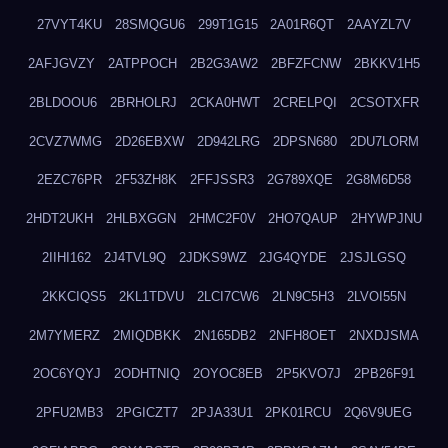
27VYT4KU
28SMQGU6
299T1G15
2A01R6QT
2AAYZL7V
2AFJGVZY
2ATPPOCH
2B2G3AW2
2BFZFCNW
2BKKV1H5
2BLDOOU6
2BRHOLRJ
2CKA0HWT
2CRELPQI
2CSOTXFR
2CVZ7WMG
2D26EBXW
2D942LRG
2DPSN680
2DU7LORM
2EZC76PR
2F53ZH8K
2FFJSSR3
2G789XQE
2G8M6D58
2HDT2UKH
2HLBXGGN
2HMC2F0V
2HO7QAUP
2HYWPJNU
2IIHI162
2J4TVL9Q
2JDKS9WZ
2JG4QYDE
2JSJLGSQ
2KKCIQS5
2KL1TDVU
2LCI7CW6
2LN9C5H3
2LVOI55N
2M7YMERZ
2MIQDBKK
2N165DB2
2NFH8OET
2NXDJSMA
2OC6YQYJ
2ODHTNIQ
2OYOC8EB
2P5KVO7J
2PB26F91
2PFU2MB3
2PGICZT7
2PJA33U1
2PK01RCU
2Q6V9UEG