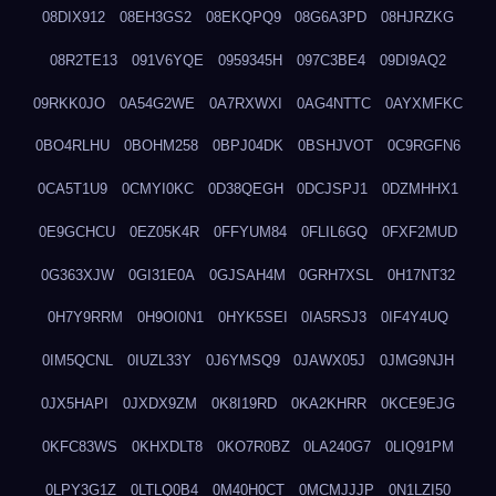
08DIX912
08EH3GS2
08EKQPQ9
08G6A3PD
08HJRZKG
08R2TE13
091V6YQE
0959345H
097C3BE4
09DI9AQ2
09RKK0JO
0A54G2WE
0A7RXWXI
0AG4NTTC
0AYXMFKC
0BO4RLHU
0BOHM258
0BPJ04DK
0BSHJVOT
0C9RGFN6
0CA5T1U9
0CMYI0KC
0D38QEGH
0DCJSPJ1
0DZMHHX1
0E9GCHCU
0EZ05K4R
0FFYUM84
0FLIL6GQ
0FXF2MUD
0G363XJW
0GI31E0A
0GJSAH4M
0GRH7XSL
0H17NT32
0H7Y9RRM
0H9OI0N1
0HYK5SEI
0IA5RSJ3
0IF4Y4UQ
0IM5QCNL
0IUZL33Y
0J6YMSQ9
0JAWX05J
0JMG9NJH
0JX5HAPI
0JXDX9ZM
0K8I19RD
0KA2KHRR
0KCE9EJG
0KFC83WS
0KHXDLT8
0KO7R0BZ
0LA240G7
0LIQ91PM
0LPY3G1Z
0LTLQ0B4
0M40H0CT
0MCMJJJP
0N1LZI50