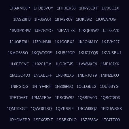
1HAKMC6P
1HDB3VUY
1HHJEK58
1HR93CXT
1I70CGZX
1IASZ8H3
1IF86W04
1IHA2RU7
1IOKJ9IZ
1IOWA7OG
1IWGPKRW
1JEZBYO7
1JFVZL7X
1JKQPSW2
1JL35ZZ0
1JUOBZ9U
1JZ9UNM8
1K1OOBX2
1KJONM1Y
1KJVH227
1KMG68BO
1KQW0D9E
1KUB22OP
1KUC7YQ5
1KVUSEU1
1L0EECVC
1L92C1GM
1LO2KT45
1LVWMXC9
1MF16JX6
1MZGQ4D3
1N3AELFF
1N3R82X5
1NERJOY9
1NIN2DXO
1NIPGIQG
1NTYF4RH
1NZ06F8Q
1OELGBE2
1OUI6BYG
1PET0A5T
1PMAFB0V
1PSGIWB2
1Q3BPV0D
1QBCT8D3
1QMT9XGT
1QWO8TSQ
1QYKS8IF
1RCW99QZ
1RDUWSSK
1RYOMZPR
1SFXG5XT
1SSBXDLO
1SZ258AV
1T04TFO9