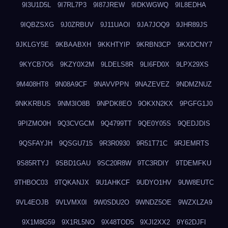
9I3U1D5L
9I7RL7P3
9I87JREW
9IDKWGWQ
9IL8EDHA
9IQBZSXG
9J0ZRBUV
9J11UAOI
9JA7JOQ9
9JHR89JS
9JKLGY5E
9KBAABXH
9KKHTYIP
9KRBN3CP
9KXDCNY7
9KYCB7O6
9KZY0X2M
9LDELS8R
9LI6FD0X
9LPX29XS
9M408HT8
9N08A9CF
9NAVVPPN
9NAZEVEZ
9NDMZNUZ
9NKKRBUS
9NM3IO8B
9NPDK8EO
9OKXN2KX
9PGFG1J0
9PIZMO0H
9Q3CVGCM
9Q4799TT
9QE0Y05S
9QEDJDIS
9QSFAYJH
9QSGU715
9R3R0930
9R51T71C
9RJEMRTS
9S85RTYJ
9SBD1GAU
9SC20R8W
9TC3RDIY
9TDEMFKU
9THBOC03
9TQKANJX
9U1AHKCF
9UDYO1HV
9UW8EUTC
9VL4EOJB
9VLVMX0I
9W0SDU2O
9WNDZ5OE
9WZXLZA9
9X1M8G59
9X1RL5NO
9X48TOD5
9XJI2XX2
9Y62DJFI