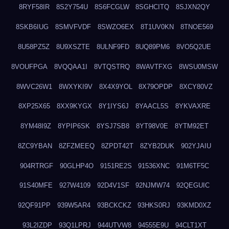
8RYF58IR
8S2Y754U
8S6FCGLW
8SGHCITQ
8SJXN2QY
8SKB6IUG
8SMVFVDF
8SWZO6EX
8T1UV0KN
8TNOE569
8U58PZ5Z
8U9XSZTE
8ULNF9FD
8UQ89PM6
8VO5Q2UE
8VOUFPGA
8VQQAA1I
8VTQSTRQ
8WAVTFXG
8WSU0MSW
8WVC26W1
8WXYKI9V
8X4X9YOL
8X79OPDP
8XCY80VZ
8XP25X65
8XX9KYGX
8Y1IYS6J
8YAACL5S
8YKVAXRE
8YM48I9Z
8YPIP6SK
8YSJ7SB8
8YT98V0E
8YTM92ET
8ZC9YBAN
8ZFZMEEQ
8ZPDT42T
8ZYB2DUK
902YJAIU
904RTRGF
90GLHP4O
9151RE2S
91536XNC
91M6TF5C
91S40MFE
927W4109
92D4V1SF
92NJMW74
92QEGUIC
92QF91PP
939W5AR4
93BCKCKZ
93HKS0RJ
93KMD0XZ
93L2IZDP
93Q1LPRJ
944UTVW8
94555E9U
94CLT1XT