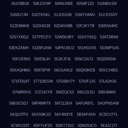
50JO9B1K
50KZ2V9P
50NNJN5E
50S8F1Z0
510NBX1W
5160U7JM
51D7XGKL
51JUGSIB
51MY24WU
51VJOSDY
51ZE8MKB
522X4O28
52D4GH9B
52FJKYTB
52MOA4HC
52SYO0Q2
52TPECFV
52W5K0BY
52XXY91Q
53ATDBWI
53EKZAMH
53Z8FUAW
54PKU5CO
551HGV0S
553WPS4S
55FLR3W1
55IE9L4V
55JKJF3L
55NCOA72
55QDIRSM
55XAQHMU
56975PIR
56GSA0U2
56QN3KEB
56SCV4BG
571FDQ4T
5771DEGW
57G6BV7Y
57IUFJJS
57LA2HJ6
57N9R0VG
57Z141YR
584ZQC53
58G12L5U
595U946N
59BSESDJ
59FRMR7X
59T11ZKH
5AFUR9TL
5AOPNSAW
5AQL07P2
5ASS9KJO
5AY4N3YE
5B3AF4SH
5CDCU7YL
5CWV233T
5DFYUFZ0
5DKYT31C
5DM253CG
5E4JC1TI