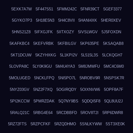
5EXK7A7W
5F447S51
5FMM242C
5FNR39CT
5GEF3377
5GYKO7P3
5H18E5N3
5H4C8VII
5HANI4XK
5HER0XEV
5HNS21Z8
5IFXGJFK
5IITXOZY
5IVSLWGV
5J5FOXDN
5KAFKBC4
5KEFVRBK
5KFBILGV
5KP635PE
5KSAQAB8
5KT1DCUW
5KZYHXKG
5L1KPI2V
5L515L3S
5LCKQGH7
5LOVPA8C
5LY0K9GU
5M4U4YA3
5M8JMWFU
5MC4C6M0
5MOLUGED
5NCKLFPQ
5NI5PO7L
5NROBV9R
5NSPSK7R
5NYZ03GV
5NZ2F7XQ
5OGIRQDY
5OIXNVW6
5OPF8A7F
5PI2KCCW
5PMRZDAK
5Q7NY9BS
5QDQI5F8
5QL8UU2J
5RALQ21C
5RBG4E64
5RCDBBFD
5ROV8T2I
5RP6DWR8
5RZ72FTS
5RZPCFKF
5RZQDHMO
5SNLKYWW
5ST3XE0K