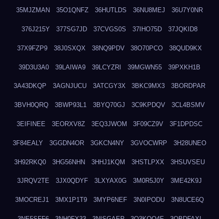
35MJZMAN
35O1QNFZ
36HUTLDS
36NU8MEJ
36U7Y0NR
376J215Y
377SG7JD
37CVGS0S
37IHO75D
37JQKID8
37X9FZP9
38J0SXQX
38NQ9PDV
38O70PCO
38QUD9KX
39D3U3A0
39LAIWA9
39LCYZRI
39MGWN55
39PXKH1B
3A43DKQP
3AGNJUCU
3ATCGY3X
3BKC9MX3
3BORDPAR
3BVH0QRQ
3BWP93L1
3BYQ70GJ
3C9KPDQV
3CL4BSMV
3EIFINEE
3EORXV8Z
3EQ3JWOM
3F09CZ9V
3F1DPDSC
3F84EALY
3GGDN4OR
3GKCN4NY
3GVOCWRP
3H28UNEO
3H92RKQ0
3HG56NHN
3HHJ1KQM
3HSTLPXX
3HSUVSEU
3JRQV2TE
3JX0QDYF
3LXYAX0G
3M0R5J0Y
3ME42K9J
3MOCREJ1
3MX1P1T9
3MYP6NEF
3N0IPODU
3N8UCE6Q
3NE5SFF6
3NH0FX33
3NISGAEP
3O3KQQ4F
3OBDFAXI