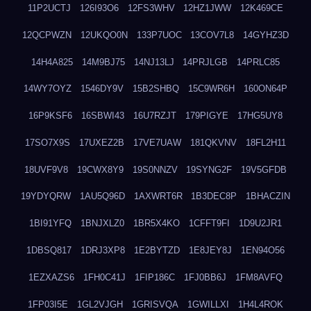
11P2UCTJ
126I93O6
12FS3WHV
12HZ1JWW
12K469CE
12QCPWZN
12UKQO0N
133P7UOC
13COV7L8
14GYHZ3D
14H4A825
14M9BJ75
14NJ13LJ
14PRJLGB
14PRLC85
14WY7OYZ
1546DY9V
15B2SHBQ
15C9WR6H
160ON64P
16P9KSF6
16SBWI43
16U7RZJT
179PIGYE
17HG5UY8
17SO7X9S
17UXEZ2B
17VE7UAW
181QKVNV
18FL2H11
18UVF9V8
19CWX8Y9
19S0NNZV
19SYNG2F
19V5GFDB
19YDYQRW
1AU5Q96D
1AXWRT6R
1B3DEC8P
1BHACZIN
1BI91YFQ
1BNJXLZ0
1BR5X4KO
1CFFT9FI
1D9U2JR1
1DBSQ817
1DRJ3XP8
1E2BYTZD
1E8JEY8J
1EN94O56
1EZXAZS6
1FH0C41J
1FIP186C
1FJ0BB6J
1FM8AVFQ
1FP03I5E
1GL2VJGH
1GRISVQA
1GWILLXI
1H4L4ROK