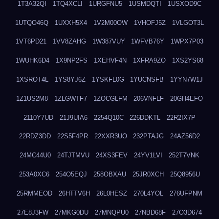
1T3A32QI
1TQ4XCLI
1URGFNU5
1USMDQTI
1USXOD9C
1UTQO46Q
1UXXH5X4
1V2M00OW
1VHOFJ5Z
1VLGOT3L
1VT6PD21
1VV8ZAHG
1W387VUY
1WFVB76Y
1WPX7P03
1WUHK6D4
1X9NP2FS
1XEHVF4N
1XFRA9ZO
1XS2YS68
1XSROT4L
1YS8YJ6Z
1YSKFL0G
1YUCNSFB
1YYN7W1J
1Z1US2M8
1ZLGWTF7
1ZOCGLFM
206VNFLF
20GH4EFO
2110Y7UD
21J9UIA6
2254Q10C
226DDKTL
22R2IX7P
22RDZ3DD
22S5F4PR
22XXR3UO
232PTAJG
24AZ56D2
24MC44U0
24TJTMVU
24XS3FEV
24YV1LVI
252T7VNK
253A0XC6
254O5EQJ
258OBXAU
25JR0XCH
25Q8956U
25RMMEOD
26HTTV6H
26L0HESZ
270L4YOL
276UFPNM
27E8J3FW
27MKG0DU
27MNQPU0
27NBD68F
27O3D674