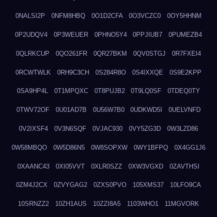
0NALSI2P
0NFM8HBQ
0O1D2CFA
0O3VCZC0
0OY5HHNM
0P2UDQV4
0P3WEUER
0PHNO5Y4
0PPJIUB7
0PUMEZB4
0QLRKCUP
0QO261FR
0QR27BKM
0QV0STGJ
0R7FXEI4
0RCWTWLK
0RH9C3CH
0S284R8O
0S4IXXQE
0S9E2KPP
0SA9HP4L
0T1MPQXC
0T8PUJB2
0T9LQ0SF
0TDEQ0TY
0TWV72OF
0U01AD7B
0U56W7B0
0UDKWD5I
0UELVNFD
0V2IXSF4
0V3N6SQF
0VJAC930
0VY5ZG3D
0W3LZD86
0W58MBQO
0W5D86N5
0W8SOPXW
0WY1BFPQ
0X4GG1J6
0XAANC43
0XI05VVT
0XLR0SZZ
0XW3VGXD
0ZAVTHSI
0ZM4J2CX
0ZVYGAG2
0ZXS0PVO
105XMS37
10LFO9CA
10SRNZZ2
10ZH1AUS
10ZZI8A5
1103WHO1
11MGVORK