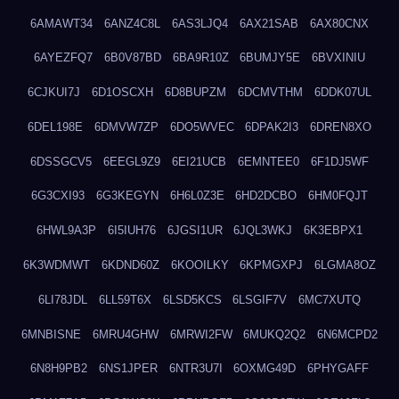
6AMAWT34
6ANZ4C8L
6AS3LJQ4
6AX21SAB
6AX80CNX
6AYEZFQ7
6B0V87BD
6BA9R10Z
6BUMJY5E
6BVXINIU
6CJKUI7J
6D1OSCXH
6D8BUPZM
6DCMVTHM
6DDK07UL
6DEL198E
6DMVW7ZP
6DO5WVEC
6DPAK2I3
6DREN8XO
6DSSGCV5
6EEGL9Z9
6EI21UCB
6EMNTEE0
6F1DJ5WF
6G3CXI93
6G3KEGYN
6H6L0Z3E
6HD2DCBO
6HM0FQJT
6HWL9A3P
6I5IUH76
6JGSI1UR
6JQL3WKJ
6K3EBPX1
6K3WDMWT
6KDND60Z
6KOOILKY
6KPMGXPJ
6LGMA8OZ
6LI78JDL
6LL59T6X
6LSD5KCS
6LSGIF7V
6MC7XUTQ
6MNBISNE
6MRU4GHW
6MRWI2FW
6MUKQ2Q2
6N6MCPD2
6N8H9PB2
6NS1JPER
6NTR3U7I
6OXMG49D
6PHYGAFF