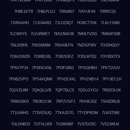
7FKTW3MA
7FRYD8I9
7FX48QP3
7GDV0B8J
7GER99GF
7H8E1KTR
7H8LPLGJ
7I854907
7IAYUF4X
7IRRICQI
7JIRAAHO
7JJO4AR2
7JLOZ9Q7
7KWC77GK
7LALYSM0
7LCWIIY0
7LVURME7
7M1UWA38
7MHLTVDG
7MM4F50B
7NL020H5
7NS5N00M
7NSA9LFN
7NZIGFWV
7O15HQUY
7O6U1WZR
7O89DJ0L
7OB253FZ
7ODLM7D2
7OY8DOTS
7P5VTP24
7PDDGXNL
7PDF28N1
7PISQHBH
7PKT2VUV
7PN5ZVPO
7PS4XQMK
7PVQC4XL
7PVZ4BY4
7PY3EC1H
7Q1VZL8M
7QAQLLVB
7QP7DLC5
7QSLGYCU
7R0ZOLUX
7R9IGDKD
7ROB1V3K
7RPZVSPJ
7RX9CIDZ
7SH2DRLB
7T1IUHHO
7T3VE5UQ
7TKA257G
7TYDPROM
7UA3TIBE
7ULOHB33
7UTVLU59
7V2MI6BF
7V37GO5C
7V513WU4