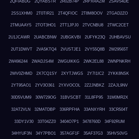
2QFIABDG
2QYABSTR
2R02B74P
2RPXRAZM
2SAV54DE
2SS1XHM0
2T0TIR21
2T4QFIOC
2T8M8OOV
2TGAD2ZO
2TMUAAY5
2TOT3HO1
2TT1JPJ0
2TVCNBU8
2TWC2CET
2U1JCAWR
2UABCBNW
2UBGKVBI
2UFYK23Q
2UHBAVSU
2UT1DWVT
2VA5KTQ4
2VUSTJE1
2VY55Q8B
2W29565T
2W496244
2WADJS4M
2WGUIKKG
2WK2EL88
2WNPNKRH
2WV0ZHMD
2X7CQ1SY
2XYTJWGS
2Y7I1IC2
2YKK8NSK
2YT95AO1
2YV3O361
2YXVOCOL
2Z2JNBKZ
2ZAJL9NV
30D5VUM9
30W729OG
31BVSCBT
31L8FP95
31M0MR2X
32AT2VLN
32MATDBP
336RPFHA
33ANXYRH
33CR504T
33DY1V30
33T04ZZ0
3404O7P1
3478760D
34F92RUM
34HYUF3N
34Y7PBO1
357AGF1F
35AF37G3
35HVS0VG