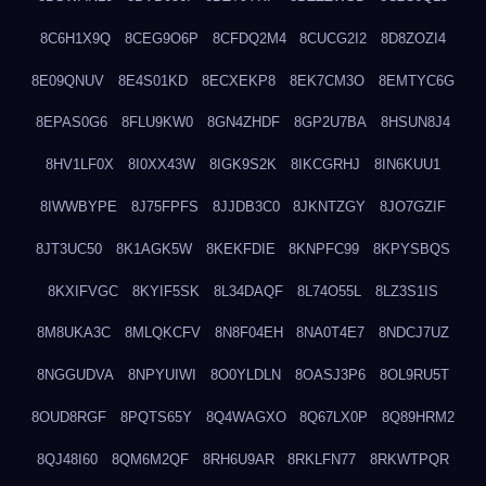
8C6H1X9Q
8CEG9O6P
8CFDQ2M4
8CUCG2I2
8D8ZOZI4
8E09QNUV
8E4S01KD
8ECXEKP8
8EK7CM3O
8EMTYC6G
8EPAS0G6
8FLU9KW0
8GN4ZHDF
8GP2U7BA
8HSUN8J4
8HV1LF0X
8I0XX43W
8IGK9S2K
8IKCGRHJ
8IN6KUU1
8IWWBYPE
8J75FPFS
8JJDB3C0
8JKNTZGY
8JO7GZIF
8JT3UC50
8K1AGK5W
8KEKFDIE
8KNPFC99
8KPYSBQS
8KXIFVGC
8KYIF5SK
8L34DAQF
8L74O55L
8LZ3S1IS
8M8UKA3C
8MLQKCFV
8N8F04EH
8NA0T4E7
8NDCJ7UZ
8NGGUDVA
8NPYUIWI
8O0YLDLN
8OASJ3P6
8OL9RU5T
8OUD8RGF
8PQTS65Y
8Q4WAGXO
8Q67LX0P
8Q89HRM2
8QJ48I60
8QM6M2QF
8RH6U9AR
8RKLFN77
8RKWTPQR