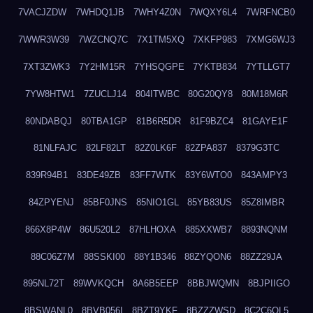
7VACJZDW
7WHDQ1JB
7WHY4Z0N
7WQXY6L4
7WRFNCB0
7WWR3W39
7WZCNQ7C
7X1TM5XQ
7XKFP983
7XMG6WJ3
7XT3ZWK3
7Y2HM15R
7YHSQGPE
7YKTB834
7YTLLGT7
7YW8HTW1
7ZUCLJ14
804ITWBC
80G20QY8
80M18M6R
80NDABQJ
80TBA1GP
81B6R5DR
81F9BZC4
81GAYE1F
81NLFAJC
82LF82LT
82Z0LK6F
82ZPA837
8379G3TC
839R94B1
83DE49ZB
83FF7WTK
83Y6WTO0
843AMPY3
84ZPYENJ
85BF0JNS
85NIO1GL
85YB83US
85Z8IMBR
866X8P4W
86U520L2
87HLHOXA
885XXWB7
8893NQNM
88C06Z7M
88SSKI00
88Y1B346
88ZYQON6
88ZZ29JA
895NL72T
89WVKQCH
8A6B5EEP
8BBJWQMN
8BJPIIGO
8BSWANL0
8BVB056I
8BZT9YKF
8BZZZWSD
8C2C6QL5