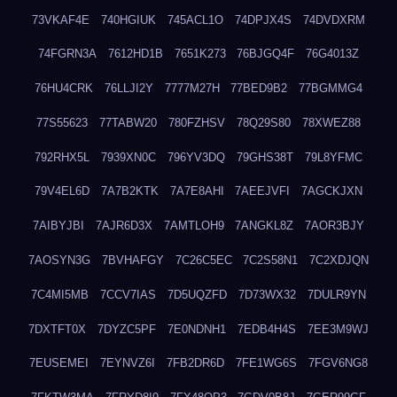
73VKAF4E
740HGIUK
745ACL1O
74DPJX4S
74DVDXRM
74FGRN3A
7612HD1B
7651K273
76BJGQ4F
76G4013Z
76HU4CRK
76LLJI2Y
7777M27H
77BED9B2
77BGMMG4
77S55623
77TABW20
780FZHSV
78Q29S80
78XWEZ88
792RHX5L
7939XN0C
796YV3DQ
79GHS38T
79L8YFMC
79V4EL6D
7A7B2KTK
7A7E8AHI
7AEEJVFI
7AGCKJXN
7AIBYJBI
7AJR6D3X
7AMTLOH9
7ANGKL8Z
7AOR3BJY
7AOSYN3G
7BVHAFGY
7C26C5EC
7C2S58N1
7C2XDJQN
7C4MI5MB
7CCV7IAS
7D5UQZFD
7D73WX32
7DULR9YN
7DXTFT0X
7DYZC5PF
7E0NDNH1
7EDB4H4S
7EE3M9WJ
7EUSEMEI
7EYNVZ6I
7FB2DR6D
7FE1WG6S
7FGV6NG8