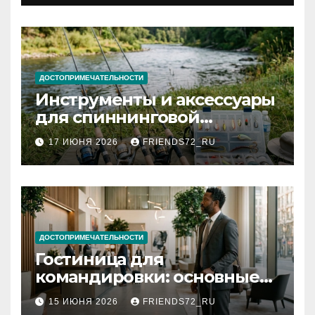
документов
ДОСТОПРИМЕЧАТЕЛЬНОСТИ
Инструменты и аксессуары
для спиннинговой
рыбалки: назначение и
17 ИЮНЯ 2026
FRIENDS72_RU
типы
ДОСТОПРИМЕЧАТЕЛЬНОСТИ
Гостиница для
командировки: основные
критерии выбора
15 ИЮНЯ 2026
FRIENDS72_RU