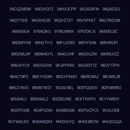
94CQZMDW
94E5VQT2
94H1UCPR
94J2GRFM
94Q4Z2L5
94Q772HZ
94USHO25
95QVZ7XT
95VSPH17
96G7WZOM
96NI50GA
97I66QKU
97IBUWKR
97N7DKJ5
984XBLDC
98DD8YXB
98HGTYIJ
98P1JO9O
98PIYSH9
98RHROFI
98RZWLDP
990W4OYL
9940JJHF
99GDI1ZW
99HRLVZZ
99NJVYC8
9AEIGFHX
9AJPFPA0
9AS5DY7Z
9B2V77PH
9B4CT9PZ
9BEYVG9H
9BGYPM4O
9BIRO8AZ
9BJ6RL38
9BKZ7AVO
9BM67W1T
9C63LNEL
9D0TQQOV
9DFN8WE0
9DI434L2
9DN34ALZ
9DZBDJRE
9EKTXKPO
9EYVNRDY
9G0TFQ0E
9G4PXZ84
9G68DG08
9GPGCFCS
9GSLIJ08
9GYWALD3
9H2AMQR4
9HIZH1YQ
9HSE9BCM
9HU2G1QA