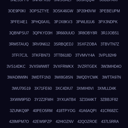
3OE9P0KI
3OPSZTYE
3OSK46GW
3P20H0VW
3PEBEUPM
3PFEI4E1
3PHQ0AXL
3PJX8KV3
3PWL81U6
3PX3NDPK
3QBNPSU7
3QPKYD3H
3R660UUO
3R8OBY8R
3RJJOB51
3RM5TAUQ
3RV0N612
3SRBQEDJ
3SXFZOBA
3TBVTN7Z
3TFI7CJL
3TKFBN73
3TTB618D
3TVMVY4A
3VPL82H9
3VS14DKC
3VX5WW8T
3VXFRWKX
3VZRTGEK
3W3MHD4O
3WAD8W9N
3WDTF1N3
3WI8G8SN
3WQDYCWK
3WTTA97N
3WU70G19
3X71FE60
3XC4DIU7
3XMIH0VI
3XMLLD4K
3XWW9P5D
3Y2Z2FMH
3YXUATB4
3Z3344KT
3ZBBJF82
3ZUNKQ9P
40PEO5RM
418TPYOG
41A6AQPI
41CR68ZC
428MPM7O
42EW9PZP
42HIOZNV
42QOZROE
437L5RRA