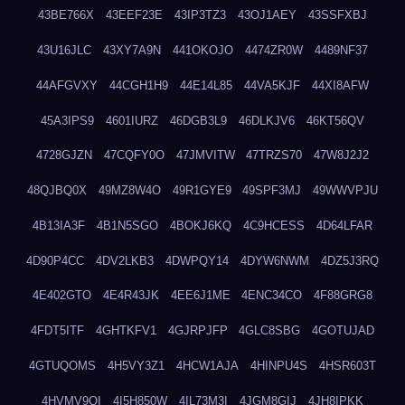
43BE766X
43EEF23E
43IP3TZ3
43OJ1AEY
43SSFXBJ
43U16JLC
43XY7A9N
441OKOJO
4474ZR0W
4489NF37
44AFGVXY
44CGH1H9
44E14L85
44VA5KJF
44XI8AFW
45A3IPS9
4601IURZ
46DGB3L9
46DLKJV6
46KT56QV
4728GJZN
47CQFY0O
47JMVITW
47TRZS70
47W8J2J2
48QJBQ0X
49MZ8W4O
49R1GYE9
49SPF3MJ
49WWVPJU
4B13IA3F
4B1N5SGO
4BOKJ6KQ
4C9HCESS
4D64LFAR
4D90P4CC
4DV2LKB3
4DWPQY14
4DYW6NWM
4DZ5J3RQ
4E402GTO
4E4R43JK
4EE6J1ME
4ENC34CO
4F88GRG8
4FDT5ITF
4GHTKFV1
4GJRPJFP
4GLC8SBG
4GOTUJAD
4GTUQOMS
4H5VY3Z1
4HCW1AJA
4HINPU4S
4HSR603T
4HVMV9QI
4I5H850W
4IL73M3I
4JGM8GIJ
4JH8IPKK