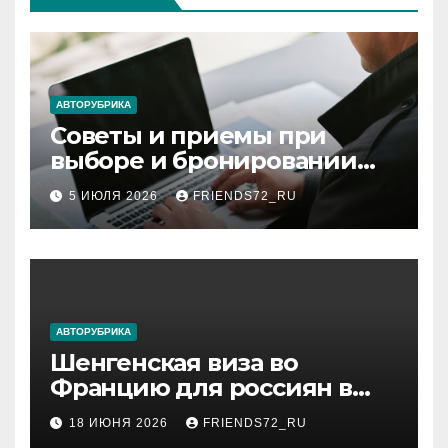
АВТОРУБРИКА
Советы и приемы при
выборе и бронировании
авиабилетов
5 ИЮЛЯ 2026
FRIENDS72_RU
АВТОРУБРИКА
Шенгенская виза во
Францию для россиян в
2026 году: сроки от 3 дней
18 ИЮНЯ 2026
FRIENDS72_RU
и список необходимых