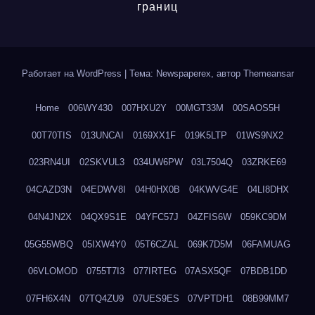
границ
Работает на WordPress
|
Тема: Newspaperex, автор
Themeansar
Home
006WY430
007HXU2Y
00MGT33M
00SAOS5H
00T70TIS
013UNCAI
0169XX1F
019K5LTP
01WS9NX2
023RN4UI
02SKVUL3
034UW6PW
03L7504Q
03ZRKE69
04CAZD3N
04EDWV8I
04H0HX0B
04KWVG4E
04LI8DHX
04N4JN2X
04QX9S1E
04YFC57J
04ZFIS6W
059KC9DM
05G55WBQ
05IXW4Y0
05T6CZAL
069K7D5M
06FAMUAG
06VLOMOD
0755T7I3
077IRTEG
07ASX5QF
07BDB1DD
07FH6X4N
07TQ4ZU9
07UES9ES
07VPTDH1
08B99MM7