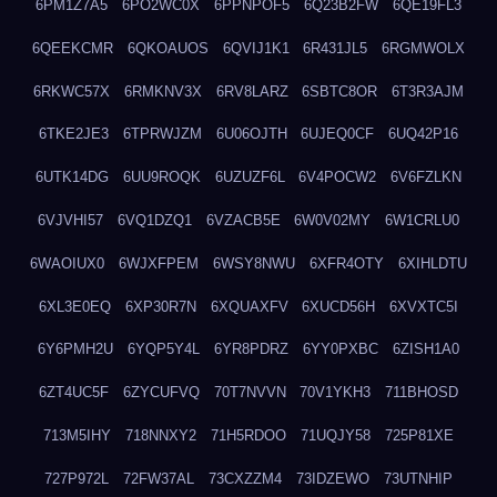
6PM1Z7A5
6PO2WC0X
6PPNPOF5
6Q23B2FW
6QE19FL3
6QEEKCMR
6QKOAUOS
6QVIJ1K1
6R431JL5
6RGMWOLX
6RKWC57X
6RMKNV3X
6RV8LARZ
6SBTC8OR
6T3R3AJM
6TKE2JE3
6TPRWJZM
6U06OJTH
6UJEQ0CF
6UQ42P16
6UTK14DG
6UU9ROQK
6UZUZF6L
6V4POCW2
6V6FZLKN
6VJVHI57
6VQ1DZQ1
6VZACB5E
6W0V02MY
6W1CRLU0
6WAOIUX0
6WJXFPEM
6WSY8NWU
6XFR4OTY
6XIHLDTU
6XL3E0EQ
6XP30R7N
6XQUAXFV
6XUCD56H
6XVXTC5I
6Y6PMH2U
6YQP5Y4L
6YR8PDRZ
6YY0PXBC
6ZISH1A0
6ZT4UC5F
6ZYCUFVQ
70T7NVVN
70V1YKH3
711BHOSD
713M5IHY
718NNXY2
71H5RDOO
71UQJY58
725P81XE
727P972L
72FW37AL
73CXZZM4
73IDZEWO
73UTNHIP