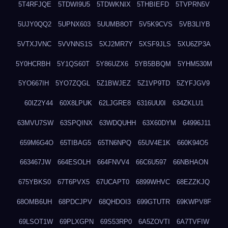
5T4RFJQE
5TDWI9U5
5TDWKNIX
5THBIEFD
5TVPRN5V
5UJY0QQ2
5UPNX603
5UUMB8OT
5V5K9CVS
5VB3LIYB
5VTXJVNC
5VVNNS1S
5XJ2MR7Y
5XSF9JLS
5XU6ZP3A
5Y0HCRBH
5Y1QS60T
5Y86UZX6
5YB5BBQM
5YHM530M
5YO667IH
5YO7ZQGL
5Z1BWJEZ
5Z1VP9TD
5ZYFJGV9
60IZ2Y44
60X8LPUK
62LJGRE8
6316UU0I
634ZKLU1
63MVU7SW
63SPQINX
63WDQUHH
63X60DYM
64996J11
659M6G4O
65TIBAG5
65TN6NPQ
65UV4E1K
660K94O5
663467JW
664ESOLH
664FNVV4
66C6U597
66NBHAON
675YBKS0
67T6PVX5
67UCAPT0
6899WHVC
68EZZKJQ
68OMB6UH
68PDCJPV
68QHDOI3
699GTUTR
69KWPV8F
69LSOT1W
69PLXGPN
69S53RP0
6A5ZOVTI
6A7TVFIW