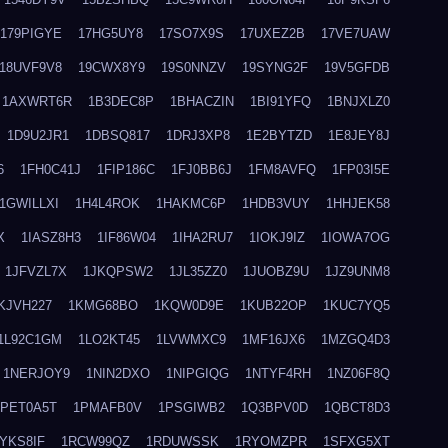
179PIGYE
17HG5UY8
17SO7X9S
17UXEZ2B
17VE7UAW
18UVF9V8
19CWX8Y9
19S0NNZV
19SYNG2F
19V5GFDB
1AXWRT6R
1B3DEC8P
1BHACZIN
1BI91YFQ
1BNJXLZ0
1D9U2JR1
1DBSQ817
1DRJ3XP8
1E2BYTZD
1E8JEY8J
6
1FH0C41J
1FIP186C
1FJ0BB6J
1FM8AVFQ
1FP03I5E
1GWILLXI
1H4L4ROK
1HAKMC6P
1HDB3VUY
1HHJEK58
X
1IASZ8H3
1IF86W04
1IHA2RU7
1IOKJ9IZ
1IOWA7OG
1JFVZL7X
1JKQPSW2
1JL35ZZ0
1JUOBZ9U
1JZ9UNM8
KJVH227
1KMG68BO
1KQW0D9E
1KUB22OP
1KUC7YQ5
1L92C1GM
1LO2KT45
1LVWMXC9
1MF16JX6
1MZGQ4D3
1NERJOY9
1NIN2DXO
1NIPGIQG
1NTYF4RH
1NZ06F8Q
1PET0A5T
1PMAFB0V
1PSGIWB2
1Q3BPV0D
1QBCT8D3
YKS8IF
1RCW99QZ
1RDUWSSK
1RYOMZPR
1SFXG5XT