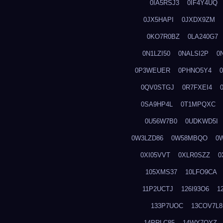
0IA5RSJ3
0IF4Y4UQ
0JX5HAPI
0JXDX9ZM
0KO7R0BZ
0LA240G7
0N1LZI50
0NALSI2P
0
0P3WEUER
0PHNO5Y4
0QV0STGJ
0R7FXEI4
0SA9HP4L
0T1MPQXC
0U56W7B0
0UDKWD5I
0W3LZD86
0W58MBQO
0
0XI05VVT
0XLR0SZZ
0
105XMS37
10LFO9CA
11P2UCTJ
126I93O6
1
133P7UOC
13COV7L8
14PRLC85
14WY7OYZ