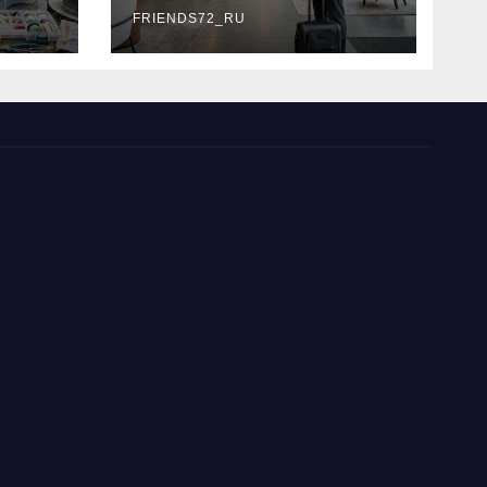
типы
FRIENDS72_RU