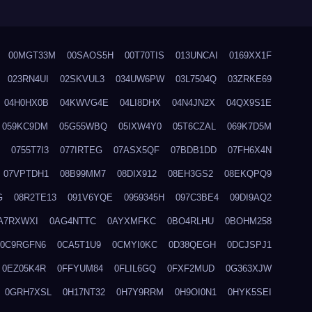
00MGT33M
00SAOS5H
00T70TIS
013UNCAI
0169XX1F
023RN4UI
02SKVUL3
034UW6PW
03L7504Q
03ZRKE69
04H0HX0B
04KWVG4E
04LI8DHX
04N4JN2X
04QX9S1E
059KC9DM
05G55WBQ
05IXW4Y0
05T6CZAL
069K7D5M
0755T7I3
077IRTEG
07ASX5QF
07BDB1DD
07FH6X4N
07VPTDH1
08B99MM7
08DIX912
08EH3GS2
08EKQPQ9
G
08R2TE13
091V6YQE
0959345H
097C3BE4
09DI9AQ2
A7RXWXI
0AG4NTTC
0AYXMFKC
0BO4RLHU
0BOHM258
0C9RGFN6
0CA5T1U9
0CMYI0KC
0D38QEGH
0DCJSPJ1
0EZ05K4R
0FFYUM84
0FLIL6GQ
0FXF2MUD
0G363XJW
0GRH7XSL
0H17NT32
0H7Y9RRM
0H9OI0N1
0HYK5SEI