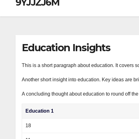
9YJJZJ6M
р
a
i
A
а
m
k
p
в
i
p
и
т
Education Insights
ь
This is a short paragraph about education. It covers s
Another short insight into education. Key ideas are br
A concluding thought about education to round off the
Education 1
18