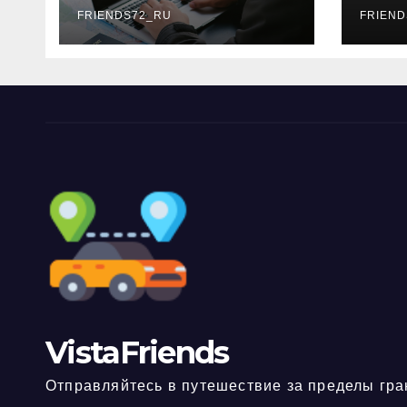
FRIENDS72_RU
дне
FRIEND
нео
док
VistaFriends
Отправляйтесь в путешествие за пределы гра