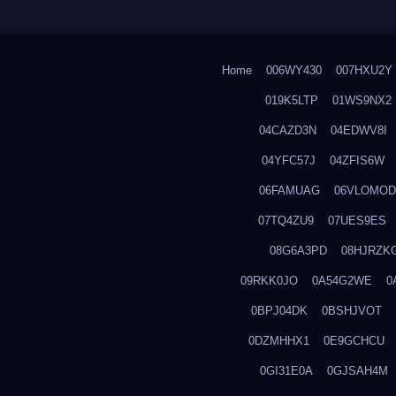
Home
006WY430
007HXU2Y
019K5LTP
01WS9NX2
04CAZD3N
04EDWV8I
04YFC57J
04ZFIS6W
06FAMUAG
06VLOMOD
07TQ4ZU9
07UES9ES
08G6A3PD
08HJRZK
09RKK0JO
0A54G2WE
0
0BPJ04DK
0BSHJVOT
0DZMHHX1
0E9GCHCU
0GI31E0A
0GJSAH4M