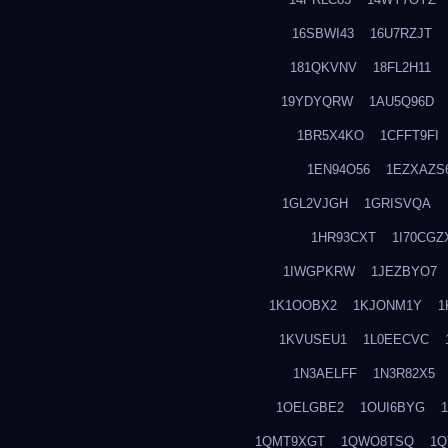
16SBWI43
16U7RZJT
181QKVNV
18FL2H11
19YDYQRW
1AU5Q96D
1BR5X4KO
1CFFT9FI
1EN94O56
1EZXAZS
1GL2VJGH
1GRISVQA
1HR93CXT
1I70CGZ
1IWGPKRW
1JEZBYO7
1K1OOBX2
1KJONM1Y
1
1KVUSEU1
1L0EECVC
1N3AELFF
1N3R82X5
1OELGBE2
1OUI6BYG
1QMT9XGT
1QWO8TSQ
1Q