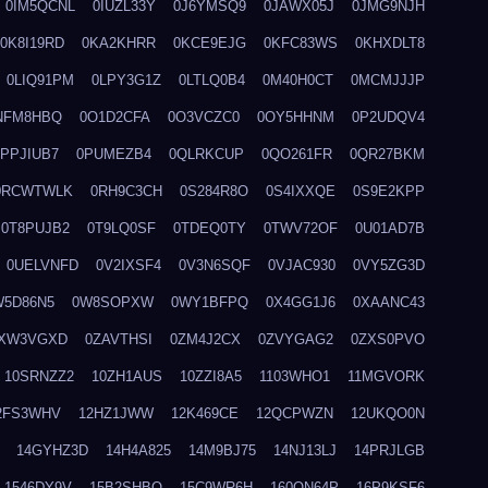
0IM5QCNL
0IUZL33Y
0J6YMSQ9
0JAWX05J
0JMG9NJH
0K8I19RD
0KA2KHRR
0KCE9EJG
0KFC83WS
0KHXDLT8
0LIQ91PM
0LPY3G1Z
0LTLQ0B4
0M40H0CT
0MCMJJJP
NFM8HBQ
0O1D2CFA
0O3VCZC0
0OY5HHNM
0P2UDQV4
0PPJIUB7
0PUMEZB4
0QLRKCUP
0QO261FR
0QR27BKM
0RCWTWLK
0RH9C3CH
0S284R8O
0S4IXXQE
0S9E2KPP
0T8PUJB2
0T9LQ0SF
0TDEQ0TY
0TWV72OF
0U01AD7B
0UELVNFD
0V2IXSF4
0V3N6SQF
0VJAC930
0VY5ZG3D
W5D86N5
0W8SOPXW
0WY1BFPQ
0X4GG1J6
0XAANC43
XW3VGXD
0ZAVTHSI
0ZM4J2CX
0ZVYGAG2
0ZXS0PVO
10SRNZZ2
10ZH1AUS
10ZZI8A5
1103WHO1
11MGVORK
2FS3WHV
12HZ1JWW
12K469CE
12QCPWZN
12UKQO0N
14GYHZ3D
14H4A825
14M9BJ75
14NJ13LJ
14PRJLGB
1546DY9V
15B2SHBQ
15C9WR6H
160ON64P
16P9KSF6