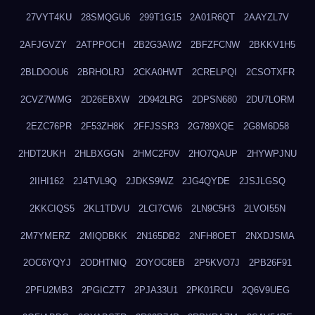
27VYT4KU
28SMQGU6
299T1G15
2A01R6QT
2AAYZL7V
2AFJGVZY
2ATPPOCH
2B2G3AW2
2BFZFCNW
2BKKV1H5
2BLDOOU6
2BRHOLRJ
2CKA0HWT
2CRELPQI
2CSOTXFR
2CVZ7WMG
2D26EBXW
2D942LRG
2DPSN680
2DU7LORM
2EZC76PR
2F53ZH8K
2FFJSSR3
2G789XQE
2G8M6D58
2HDT2UKH
2HLBXGGN
2HMC2F0V
2HO7QAUP
2HYWPJNU
2IIHI162
2J4TVL9Q
2JDKS9WZ
2JG4QYDE
2JSJLGSQ
2KKCIQS5
2KL1TDVU
2LCI7CW6
2LN9C5H3
2LVOI55N
2M7YMERZ
2MIQDBKK
2N165DB2
2NFH8OET
2NXDJSMA
2OC6YQYJ
2ODHTNIQ
2OYOC8EB
2P5KVO7J
2PB26F91
2PFU2MB3
2PGICZT7
2PJA33U1
2PK01RCU
2Q6V9UEG