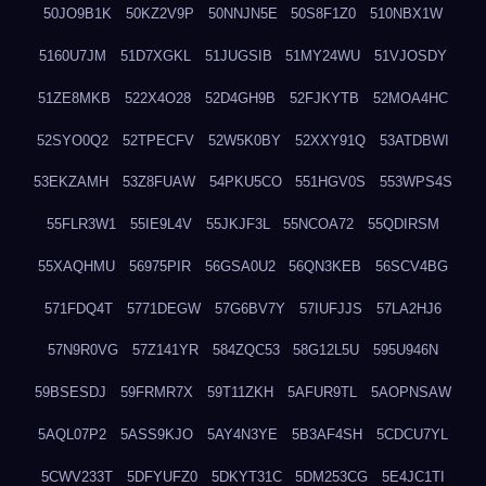
50JO9B1K
50KZ2V9P
50NNJN5E
50S8F1Z0
510NBX1W
5160U7JM
51D7XGKL
51JUGSIB
51MY24WU
51VJOSDY
51ZE8MKB
522X4O28
52D4GH9B
52FJKYTB
52MOA4HC
52SYO0Q2
52TPECFV
52W5K0BY
52XXY91Q
53ATDBWI
53EKZAMH
53Z8FUAW
54PKU5CO
551HGV0S
553WPS4S
55FLR3W1
55IE9L4V
55JKJF3L
55NCOA72
55QDIRSM
55XAQHMU
56975PIR
56GSA0U2
56QN3KEB
56SCV4BG
571FDQ4T
5771DEGW
57G6BV7Y
57IUFJJS
57LA2HJ6
57N9R0VG
57Z141YR
584ZQC53
58G12L5U
595U946N
59BSESDJ
59FRMR7X
59T11ZKH
5AFUR9TL
5AOPNSAW
5AQL07P2
5ASS9KJO
5AY4N3YE
5B3AF4SH
5CDCU7YL
5CWV233T
5DFYUFZ0
5DKYT31C
5DM253CG
5E4JC1TI