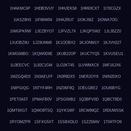
1HAKMC6P
1HDB3VUY
1HHJEK58
1HR93CXT
1I70CGZX
1IASZ8H3
1IF86W04
1IHA2RU7
1IOKJ9IZ
1IOWA7OG
1IWGPKRW
1JEZBYO7
1JFVZL7X
1JKQPSW2
1JL35ZZ0
1JUOBZ9U
1JZ9UNM8
1K1OOBX2
1KJONM1Y
1KJVH227
1KMG68BO
1KQW0D9E
1KUB22OP
1KUC7YQ5
1KVUSEU1
1L0EECVC
1L92C1GM
1LO2KT45
1LVWMXC9
1MF16JX6
1MZGQ4D3
1N3AELFF
1N3R82X5
1NERJOY9
1NIN2DXO
1NIPGIQG
1NTYF4RH
1NZ06F8Q
1OELGBE2
1OUI6BYG
1PET0A5T
1PMAFB0V
1PSGIWB2
1Q3BPV0D
1QBCT8D3
1QMT9XGT
1QWO8TSQ
1QYKS8IF
1RCW99QZ
1RDUWSSK
1RYOMZPR
1SFXG5XT
1SSBXDLO
1SZ258AV
1T04TFO9