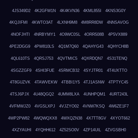
4JS349D2
4K2GFW1N
4K4KVN36
4KML855I
4KNS3G0Y
4KQJIFMI
4KWTO3AT
4LXNH9M8
4M8RR8DW
4NNSAVOG
4NOFJHTI
4NRBYMY1
4O9WC0SL
4ORR508B
4P5VX889
4PE2DGG9
4PW810LS
4Q1M7Q60
4QAHYG43
4QHYCH8B
4QL610TS
4QRSJ753
4QVTMIC5
4QXRDQN7
4S31TENQ
4SGZZGF9
4SHI3FUE
4SRMCB32
4SYJTR01
4T4UXTTO
4T8GUZVK
4TAWVEKW
4TBBI1Y5
4TJ1ASNW
4TPTYC45
4TSJ6PJX
4U48QGQ2
4UMM8LXA
4UNHPQM1
4URT243L
4VFMWJZ0
4VGSLXPJ
4VJZYO02
4VNW7KSQ
4W6ZE1F7
4WP2PW82
4WQWQXX8
4WXQZN38
4X7TT8GV
4XYOT662
4XZYAUHI
4YQHH612
4Z52SO0V
4ZP14UIL
4ZVGSBH0