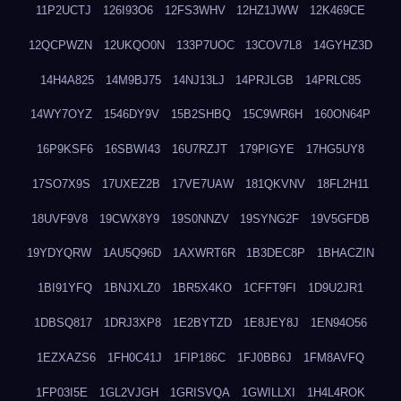
11P2UCTJ
126I93O6
12FS3WHV
12HZ1JWW
12K469CE
12QCPWZN
12UKQO0N
133P7UOC
13COV7L8
14GYHZ3D
14H4A825
14M9BJ75
14NJ13LJ
14PRJLGB
14PRLC85
14WY7OYZ
1546DY9V
15B2SHBQ
15C9WR6H
160ON64P
16P9KSF6
16SBWI43
16U7RZJT
179PIGYE
17HG5UY8
17SO7X9S
17UXEZ2B
17VE7UAW
181QKVNV
18FL2H11
18UVF9V8
19CWX8Y9
19S0NNZV
19SYNG2F
19V5GFDB
19YDYQRW
1AU5Q96D
1AXWRT6R
1B3DEC8P
1BHACZIN
1BI91YFQ
1BNJXLZ0
1BR5X4KO
1CFFT9FI
1D9U2JR1
1DBSQ817
1DRJ3XP8
1E2BYTZD
1E8JEY8J
1EN94O56
1EZXAZS6
1FH0C41J
1FIP186C
1FJ0BB6J
1FM8AVFQ
1FP03I5E
1GL2VJGH
1GRISVQA
1GWILLXI
1H4L4ROK