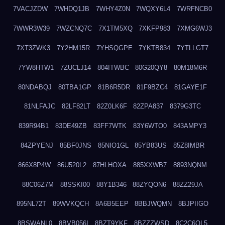
7VACJZDW
7WHDQ1JB
7WHY4Z0N
7WQXY6L4
7WRFNCB0
7WWR3W39
7WZCNQ7C
7X1TM5XQ
7XKFP983
7XMG6WJ3
7XT3ZWK3
7Y2HM15R
7YHSQGPE
7YKTB834
7YTLLGT7
7YW8HTW1
7ZUCLJ14
804ITWBC
80G20QY8
80M18M6R
80NDABQJ
80TBA1GP
81B6R5DR
81F9BZC4
81GAYE1F
81NLFAJC
82LF82LT
82Z0LK6F
82ZPA837
8379G3TC
839R94B1
83DE49ZB
83FF7WTK
83Y6WTO0
843AMPY3
84ZPYENJ
85BF0JNS
85NIO1GL
85YB83US
85Z8IMBR
866X8P4W
86U520L2
87HLHOXA
885XXWB7
8893NQNM
88C06Z7M
88SSKI00
88Y1B346
88ZYQON6
88ZZ29JA
895NL72T
89WVKQCH
8A6B5EEP
8BBJWQMN
8BJPIIGO
8BSWANL0
8BVB056I
8BZT9YKF
8BZZZWSD
8C2C6QL5