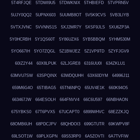
5T4RFJQE
5TDWI9U5
5TDWKNIX
5THBIEFD
5TVPRN5V
5UJY0QQ2
5UPNX603
5UUMB8OT
5V5K9CVS
5VB3LIYB
5VTXJVNC
5VVNNS1S
5XJ2MR7Y
5XSF9JLS
5XU6ZP3A
5Y0HCRBH
5Y1QS60T
5Y86UZX6
5YB5BBQM
5YHM530M
5YO667IH
5YO7ZQGL
5Z1BWJEZ
5Z1VP9TD
5ZYFJGV9
60IZ2Y44
60X8LPUK
62LJGRE8
6316UU0I
634ZKLU1
63MVU7SW
63SPQINX
63WDQUHH
63X60DYM
64996J11
659M6G4O
65TIBAG5
65TN6NPQ
65UV4E1K
660K94O5
663467JW
664ESOLH
664FNVV4
66C6U597
66NBHAON
675YBKS0
67T6PVX5
67UCAPT0
6899WHVC
68EZZKJQ
68OMB6UH
68PDCJPV
68QHDOI3
699GTUTR
69KWPV8F
69LSOT1W
69PLXGPN
69S53RP0
6A5ZOVTI
6A7TVFIW