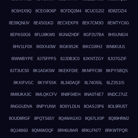
8C6H1X9Q
8CEG9O6P
8CFDQ2M4
8CUCG2I2
8D8ZOZI4
8E09QNUV
8E4S01KD
8ECXEKP8
8EK7CM3O
8EMTYC6G
8EPAS0G6
8FLU9KW0
8GN4ZHDF
8GP2U7BA
8HSUN8J4
8HV1LF0X
8I0XX43W
8IGK9S2K
8IKCGRHJ
8IN6KUU1
8IWWBYPE
8J75FPFS
8JJDB3C0
8JKNTZGY
8JO7GZIF
8JT3UC50
8K1AGK5W
8KEKFDIE
8KNPFC99
8KPYSBQS
8KXIFVGC
8KYIF5SK
8L34DAQF
8L74O55L
8LZ3S1IS
8M8UKA3C
8MLQKCFV
8N8F04EH
8NA0T4E7
8NDCJ7UZ
8NGGUDVA
8NPYUIWI
8O0YLDLN
8OASJ3P6
8OL9RU5T
8OUD8RGF
8PQTS65Y
8Q4WAGXO
8Q67LX0P
8Q89HRM2
8QJ48I60
8QM6M2QF
8RH6U9AR
8RKLFN77
8RKWTPQR