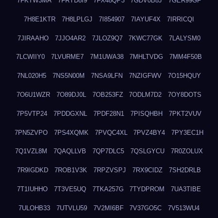
7FKTW3MA
7FRYD8I9
7FX48QP3
7GDV0B8J
7GER99GF
7H8E1KTR
7H8LPLGJ
7I854907
7IAYUF4X
7IRRICQI
7JIRAAHO
7JJO4AR2
7JLOZ9Q7
7KWC77GK
7LALYSM0
7LCWIIY0
7LVURME7
7M1UWA38
7MHLTVDG
7MM4F50B
7NL020H5
7NS5N00M
7NSA9LFN
7NZIGFWV
7O15HQUY
7O6U1WZR
7O89DJ0L
7OB253FZ
7ODLM7D2
7OY8DOTS
7P5VTP24
7PDDGXNL
7PDF28N1
7PISQHBH
7PKT2VUV
7PN5ZVPO
7PS4XQMK
7PVQC4XL
7PVZ4BY4
7PY3EC1H
7Q1VZL8M
7QAQLLVB
7QP7DLC5
7QSLGYCU
7R0ZOLUX
7R9IGDKD
7ROB1V3K
7RPZVSPJ
7RX9CIDZ
7SH2DRLB
7T1IUHHO
7T3VE5UQ
7TKA257G
7TYDPROM
7UA3TIBE
7ULOHB33
7UTVLU59
7V2MI6BF
7V37GO5C
7V513WU4