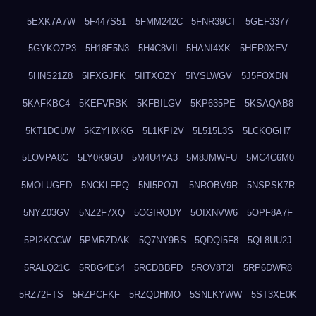
5EXK7A7W
5F447S51
5FMM242C
5FNR39CT
5GEF3377
5GYKO7P3
5H18E5N3
5H4C8VII
5HANI4XK
5HER0XEV
5HNS21Z8
5IFXGJFK
5IITXOZY
5IVSLWGV
5J5FOXDN
5KAFKBC4
5KEFVRBK
5KFBILGV
5KP635PE
5KSAQAB8
5KT1DCUW
5KZYHXKG
5L1KPI2V
5L515L3S
5LCKQGH7
5LOVPA8C
5LY0K9GU
5M4U4YA3
5M8JMWFU
5MC4C6M0
5MOLUGED
5NCKLFPQ
5NI5PO7L
5NROBV9R
5NSPSK7R
5NYZ03GV
5NZ2F7XQ
5OGIRQDY
5OIXNVW6
5OPF8A7F
5PI2KCCW
5PMRZDAK
5Q7NY9BS
5QDQI5F8
5QL8UU2J
5RALQ21C
5RBG4E64
5RCDBBFD
5ROV8T2I
5RP6DWR8
5RZ72FTS
5RZPCFKF
5RZQDHMO
5SNLKYWW
5ST3XE0K