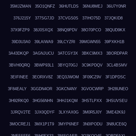
35MJZMAN
35O1QNFZ
36HUTLDS
36NU8MEJ
36U7Y0NR
376J215Y
377SG7JD
37CVGS0S
37IHO75D
37JQKID8
37X9FZP9
38J0SXQX
38NQ9PDV
38O70PCO
38QUD9KX
39D3U3A0
39LAIWA9
39LCYZRI
39MGWN55
39PXKH1B
3A43DKQP
3AGNJUCU
3ATCGY3X
3BKC9MX3
3BORDPAR
3BVH0QRQ
3BWP93L1
3BYQ70GJ
3C9KPDQV
3CL4BSMV
3EIFINEE
3EORXV8Z
3EQ3JWOM
3F09CZ9V
3F1DPDSC
3F84EALY
3GGDN4OR
3GKCN4NY
3GVOCWRP
3H28UNEO
3H92RKQ0
3HG56NHN
3HHJ1KQM
3HSTLPXX
3HSUVSEU
3JRQV2TE
3JX0QDYF
3LXYAX0G
3M0R5J0Y
3ME42K9J
3MOCREJ1
3MX1P1T9
3MYP6NEF
3N0IPODU
3N8UCE6Q
3NE5SFF6
3NH0FX33
3NISGAEP
3O3KQQ4F
3OBDFAXI