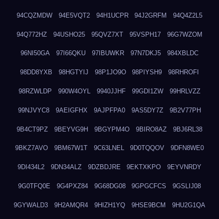
94CQZMDW
94E5VQT2
94H1UCPR
94J2GRFM
94Q4Z2L5
94Q772HZ
94USHO25
95QVZ7XT
95VSPH17
96G7WZOM
96NI50GA
97I66QKU
97IBUWKR
97N7DKJ5
984XBLDC
98DD8YXB
98HGTYIJ
98P1JO9O
98PIYSH9
98RHROFI
98RZWLDP
990W4OYL
9940JJHF
99GDI1ZW
99HRLVZZ
99NJVYC8
9AEIGFHX
9AJPFPA0
9AS5DY7Z
9B2V77PH
9B4CT9PZ
9BEYVG9H
9BGYPM4O
9BIRO8AZ
9BJ6RL38
9BKZ7AVO
9BM67W1T
9C63LNEL
9D0TQQOV
9DFN8WE0
9DI434L2
9DN34ALZ
9DZBDJRE
9EKTXKPO
9EYVNRDY
9G0TFQ0E
9G4PXZ84
9G68DG08
9GPGCFCS
9GSLIJ08
9GYWALD3
9H2AMQR4
9HIZH1YQ
9HSE9BCM
9HU2G1QA