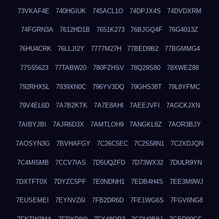
73VKAF4E
740HGIUK
745ACL1O
74DPJX4S
74DVDXRM
74FGRN3A
7612HD1B
7651K273
76BJGQ4F
76G4013Z
76HU4CRK
76LLJI2Y
7777M27H
77BED9B2
77BGMMG4
77S55623
77TABW20
780FZHSV
78Q29S80
78XWEZ88
792RHX5L
7939XN0C
796YV3DQ
79GHS38T
79L8YFMC
79V4EL6D
7A7B2KTK
7A7E8AHI
7AEEJVFI
7AGCKJXN
7AIBYJBI
7AJR6D3X
7AMTLOH9
7ANGKL8Z
7AOR3BJY
7AOSYN3G
7BVHAFGY
7C26C5EC
7C2S58N1
7C2XDJQN
7C4MI5MB
7CCV7IAS
7D5UQZFD
7D73WX32
7DULR9YN
7DXTFT0X
7DYZC5PF
7E0NDNH1
7EDB4H4S
7EE3M9WJ
7EUSEMEI
7EYNVZ6I
7FB2DR6D
7FE1WG6S
7FGV6NG8