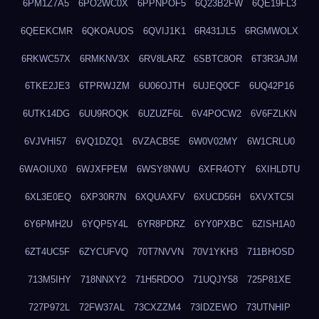
6PM1Z7A5
6PO2WC0X
6PPNPOF5
6Q23B2FW
6QE19FL3
6QEEKCMR
6QKOAUOS
6QVIJ1K1
6R431JL5
6RGMWOLX
6RKWC57X
6RMKNV3X
6RV8LARZ
6SBTC8OR
6T3R3AJM
6TKE2JE3
6TPRWJZM
6U06OJTH
6UJEQ0CF
6UQ42P16
6UTK14DG
6UU9ROQK
6UZUZF6L
6V4POCW2
6V6FZLKN
6VJVHI57
6VQ1DZQ1
6VZACB5E
6W0V02MY
6W1CRLU0
6WAOIUX0
6WJXFPEM
6WSY8NWU
6XFR4OTY
6XIHLDTU
6XL3E0EQ
6XP30R7N
6XQUAXFV
6XUCD56H
6XVXTC5I
6Y6PMH2U
6YQP5Y4L
6YR8PDRZ
6YY0PXBC
6ZISH1A0
6ZT4UC5F
6ZYCUFVQ
70T7NVVN
70V1YKH3
711BHOSD
713M5IHY
718NNXY2
71H5RDOO
71UQJY58
725P81XE
727P972L
72FW37AL
73CXZZM4
73IDZEWO
73UTNHIP