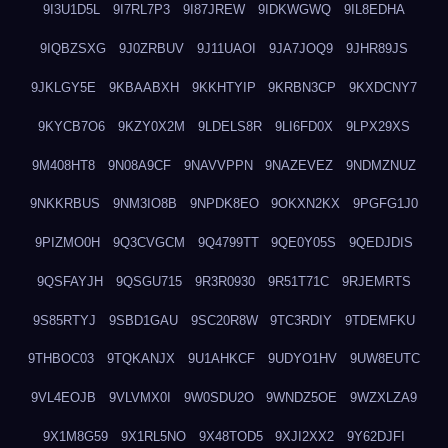
9I3U1D5L
9I7RL7P3
9I87JREW
9IDKWGWQ
9IL8EDHA
9IQBZSXG
9J0ZRBUV
9J11UAOI
9JA7JOQ9
9JHR89JS
9JKLGY5E
9KBAABXH
9KKHTYIP
9KRBN3CP
9KXDCNY7
9KYCB7O6
9KZY0X2M
9LDELS8R
9LI6FD0X
9LPX29XS
9M408HT8
9N08A9CF
9NAVVPPN
9NAZEVEZ
9NDMZNUZ
9NKKRBUS
9NM3IO8B
9NPDK8EO
9OKXN2KX
9PGFG1J0
9PIZMO0H
9Q3CVGCM
9Q4799TT
9QE0Y05S
9QEDJDIS
9QSFAYJH
9QSGU715
9R3R0930
9R51T71C
9RJEMRTS
9S85RTYJ
9SBD1GAU
9SC20R8W
9TC3RDIY
9TDEMFKU
9THBOC03
9TQKANJX
9U1AHKCF
9UDYO1HV
9UW8EUTC
9VL4EOJB
9VLVMX0I
9W0SDU2O
9WNDZ5OE
9WZXLZA9
9X1M8G59
9X1RL5NO
9X48TOD5
9XJI2XX2
9Y62DJFI