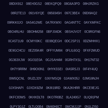
08DIX912
08EH3GS2
08EKQPQ9
08G6A3PD
08HJRZKG
08R2TE13
091V6YQE
0959345H
097C3BE4
09DI9AQ2
09RKK0JO
0A54G2WE
0A7RXWXI
0AG4NTTC
0AYXMFKC
0BO4RLHU
0BOHM258
0BPJ04DK
0BSHJVOT
0C9RGFN6
0CA5T1U9
0CMYI0KC
0D38QEGH
0DCJSPJ1
0DZMHHX1
0E9GCHCU
0EZ05K4R
0FFYUM84
0FLIL6GQ
0FXF2MUD
0G363XJW
0GI31E0A
0GJSAH4M
0GRH7XSL
0H17NT32
0H7Y9RRM
0H9OI0N1
0HYK5SEI
0IA5RSJ3
0IF4Y4UQ
0IM5QCNL
0IUZL33Y
0J6YMSQ9
0JAWX05J
0JMG9NJH
0JX5HAPI
0JXDX9ZM
0K8I19RD
0KA2KHRR
0KCE9EJG
0KFC83WS
0KHXDLT8
0KO7R0BZ
0LA240G7
0LIQ91PM
0LPY3G1Z
0LTLQ0B4
0M40H0CT
0MCMJJJP
0N1LZI50