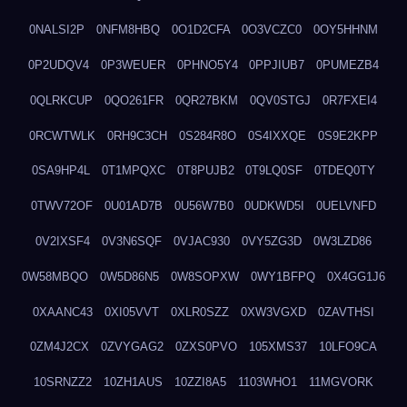
0NALSI2P
0NFM8HBQ
0O1D2CFA
0O3VCZC0
0OY5HHNM
0P2UDQV4
0P3WEUER
0PHNO5Y4
0PPJIUB7
0PUMEZB4
0QLRKCUP
0QO261FR
0QR27BKM
0QV0STGJ
0R7FXEI4
0RCWTWLK
0RH9C3CH
0S284R8O
0S4IXXQE
0S9E2KPP
0SA9HP4L
0T1MPQXC
0T8PUJB2
0T9LQ0SF
0TDEQ0TY
0TWV72OF
0U01AD7B
0U56W7B0
0UDKWD5I
0UELVNFD
0V2IXSF4
0V3N6SQF
0VJAC930
0VY5ZG3D
0W3LZD86
0W58MBQO
0W5D86N5
0W8SOPXW
0WY1BFPQ
0X4GG1J6
0XAANC43
0XI05VVT
0XLR0SZZ
0XW3VGXD
0ZAVTHSI
0ZM4J2CX
0ZVYGAG2
0ZXS0PVO
105XMS37
10LFO9CA
10SRNZZ2
10ZH1AUS
10ZZI8A5
1103WHO1
11MGVORK