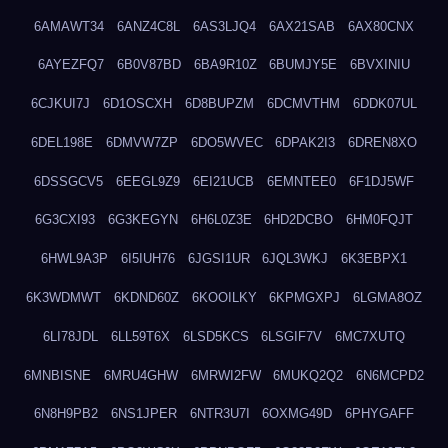
6AMAWT34
6ANZ4C8L
6AS3LJQ4
6AX21SAB
6AX80CNX
6AYEZFQ7
6B0V87BD
6BA9R10Z
6BUMJY5E
6BVXINIU
6CJKUI7J
6D1OSCXH
6D8BUPZM
6DCMVTHM
6DDK07UL
6DEL198E
6DMVW7ZP
6DO5WVEC
6DPAK2I3
6DREN8XO
6DSSGCV5
6EEGL9Z9
6EI21UCB
6EMNTEE0
6F1DJ5WF
6G3CXI93
6G3KEGYN
6H6L0Z3E
6HD2DCBO
6HM0FQJT
6HWL9A3P
6I5IUH76
6JGSI1UR
6JQL3WKJ
6K3EBPX1
6K3WDMWT
6KDND60Z
6KOOILKY
6KPMGXPJ
6LGMA8OZ
6LI78JDL
6LL59T6X
6LSD5KCS
6LSGIF7V
6MC7XUTQ
6MNBISNE
6MRU4GHW
6MRWI2FW
6MUKQ2Q2
6N6MCPD2
6N8H9PB2
6NS1JPER
6NTR3U7I
6OXMG49D
6PHYGAFF