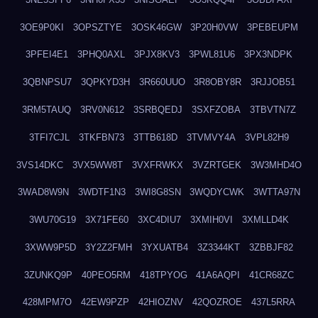
3OE9P0KI
3OPSZTYE
3OSK46GW
3P20H0VW
3PEBEUPM
3PFEI4E1
3PHQ0AXL
3PJX8KV3
3PWL81U6
3PX3NDPK
3QBNPSU7
3QPKYD3H
3R660UUO
3R8OBY8R
3RJJOB51
3RM5TAUQ
3RV0N612
3SRBQEDJ
3SXFZOBA
3TBVTN7Z
3TFI7CJL
3TKFBN73
3TTB618D
3TVMVY4A
3VPL82H9
3VS14DKC
3VX5WW8T
3VXFRWKX
3VZRTGEK
3W3MHD4O
3WAD8W9N
3WDTF1N3
3WI8G8SN
3WQDYCWK
3WTTA97N
3WU70G19
3X71FE60
3XC4DIU7
3XMIH0VI
3XMLLD4K
3XWW9P5D
3Y2Z2FMH
3YXUATB4
3Z3344KT
3ZBBJF82
3ZUNKQ9P
40PEO5RM
418TPYOG
41A6AQPI
41CR68ZC
428MPM7O
42EW9PZP
42HIOZNV
42QOZROE
437L5RRA