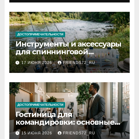
документов
ДОСТОПРИМЕЧАТЕЛЬНОСТИ
Инструменты и аксессуары
для спиннинговой
рыбалки: назначение и
17 ИЮНЯ 2026
FRIENDS72_RU
типы
ДОСТОПРИМЕЧАТЕЛЬНОСТИ
Гостиница для
командировки: основные
критерии выбора
15 ИЮНЯ 2026
FRIENDS72_RU