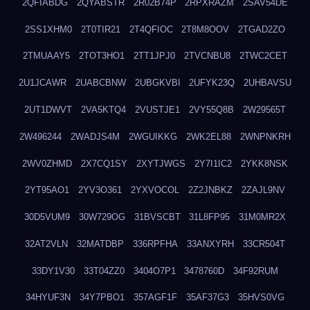
2QFIABDG
2QYABSTR
2R02B74P
2RPXRAZM
2SAV54DE
2SS1XHM0
2T0TIR21
2T4QFIOC
2T8M8OOV
2TGAD2ZO
2TMUAAY5
2TOT3HO1
2TT1JPJ0
2TVCNBU8
2TWC2CET
2U1JCAWR
2UABCBNW
2UBGKVBI
2UFYK23Q
2UHBAVSU
2UT1DWVT
2VA5KTQ4
2VUSTJE1
2VY55Q8B
2W29565T
2W496244
2WADJS4M
2WGUIKKG
2WK2EL88
2WNPNKRH
2WV0ZHMD
2X7CQ1SY
2XYTJWGS
2Y7I1IC2
2YKK8NSK
2YT95AO1
2YV3O361
2YXVOCOL
2Z2JNBKZ
2ZAJL9NV
30D5VUM9
30W729OG
31BVSCBT
31L8FP95
31M0MR2X
32AT2VLN
32MATDBP
336RPFHA
33ANXYRH
33CR504T
33DY1V30
33T04ZZ0
3404O7P1
3478760D
34F92RUM
34HYUF3N
34Y7PBO1
357AGF1F
35AF37G3
35HVS0VG