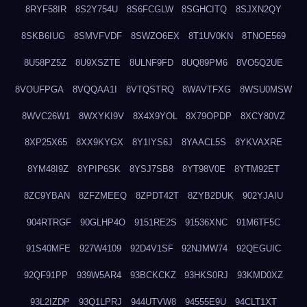
8RYF58IR
8S2Y754U
8S6FCGLW
8SGHCITQ
8SJXN2QY
8SKB6IUG
8SMVFVDF
8SWZO6EX
8T1UV0KN
8TNOE569
8U58PZ5Z
8U9XSZTE
8ULNF9FD
8UQ89PM6
8VO5Q2UE
8VOUFPGA
8VQQAA1I
8VTQSTRQ
8WAVTFXG
8WSU0MSW
8WVC26W1
8WXYKI9V
8X4X9YOL
8X79OPDP
8XCY80VZ
8XP25X65
8XX9KYGX
8Y1IYS6J
8YAACL5S
8YKVAXRE
8YM48I9Z
8YPIP6SK
8YSJ7SB8
8YT98V0E
8YTM92ET
8ZC9YBAN
8ZFZMEEQ
8ZPDT42T
8ZYB2DUK
902YJAIU
904RTRGF
90GLHP4O
9151RE2S
91536XNC
91M6TF5C
91S40MFE
927W4109
92D4V1SF
92NJMW74
92QEGUIC
92QF91PP
939W5AR4
93BCKCKZ
93HKS0RJ
93KMD0XZ
93L2IZDP
93Q1LPRJ
944UTVW8
94555E9U
94CLT1XT