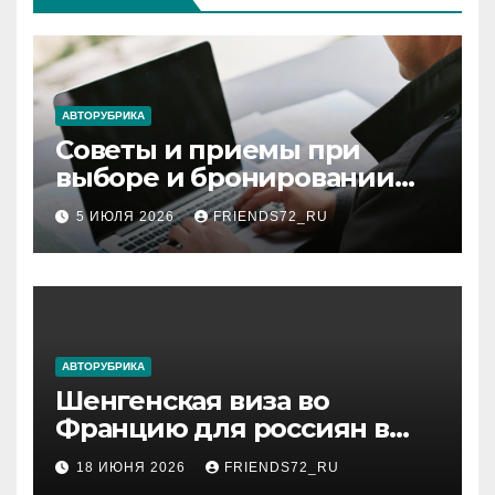
АВТОРУБРИКА
Советы и приемы при
выборе и бронировании
авиабилетов
5 ИЮЛЯ 2026
FRIENDS72_RU
АВТОРУБРИКА
Шенгенская виза во
Францию для россиян в
2026 году: сроки от 3 дней
18 ИЮНЯ 2026
FRIENDS72_RU
и список необходимых