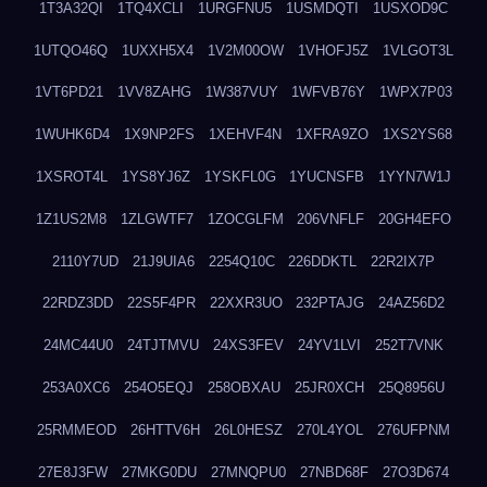
1T3A32QI
1TQ4XCLI
1URGFNU5
1USMDQTI
1USXOD9C
1UTQO46Q
1UXXH5X4
1V2M00OW
1VHOFJ5Z
1VLGOT3L
1VT6PD21
1VV8ZAHG
1W387VUY
1WFVB76Y
1WPX7P03
1WUHK6D4
1X9NP2FS
1XEHVF4N
1XFRA9ZO
1XS2YS68
1XSROT4L
1YS8YJ6Z
1YSKFL0G
1YUCNSFB
1YYN7W1J
1Z1US2M8
1ZLGWTF7
1ZOCGLFM
206VNFLF
20GH4EFO
2110Y7UD
21J9UIA6
2254Q10C
226DDKTL
22R2IX7P
22RDZ3DD
22S5F4PR
22XXR3UO
232PTAJG
24AZ56D2
24MC44U0
24TJTMVU
24XS3FEV
24YV1LVI
252T7VNK
253A0XC6
254O5EQJ
258OBXAU
25JR0XCH
25Q8956U
25RMMEOD
26HTTV6H
26L0HESZ
270L4YOL
276UFPNM
27E8J3FW
27MKG0DU
27MNQPU0
27NBD68F
27O3D674