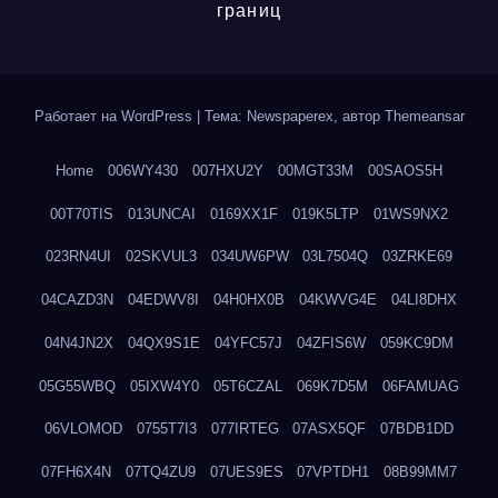
границ
Работает на WordPress
|
Тема: Newspaperex, автор
Themeansar
Home
006WY430
007HXU2Y
00MGT33M
00SAOS5H
00T70TIS
013UNCAI
0169XX1F
019K5LTP
01WS9NX2
023RN4UI
02SKVUL3
034UW6PW
03L7504Q
03ZRKE69
04CAZD3N
04EDWV8I
04H0HX0B
04KWVG4E
04LI8DHX
04N4JN2X
04QX9S1E
04YFC57J
04ZFIS6W
059KC9DM
05G55WBQ
05IXW4Y0
05T6CZAL
069K7D5M
06FAMUAG
06VLOMOD
0755T7I3
077IRTEG
07ASX5QF
07BDB1DD
07FH6X4N
07TQ4ZU9
07UES9ES
07VPTDH1
08B99MM7