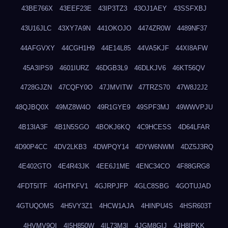
43BE766X
43EEF23E
43IP3TZ3
43OJ1AEY
43SSFXBJ
43U16JLC
43XY7A9N
441OKOJO
4474ZR0W
4489NF37
44AFGVXY
44CGH1H9
44E14L85
44VA5KJF
44XI8AFW
45A3IPS9
4601IURZ
46DGB3L9
46DLKJV6
46KT56QV
4728GJZN
47CQFY0O
47JMVITW
47TRZS70
47W8J2J2
48QJBQ0X
49MZ8W4O
49R1GYE9
49SPF3MJ
49WWVPJU
4B13IA3F
4B1N5SGO
4BOKJ6KQ
4C9HCESS
4D64LFAR
4D90P4CC
4DV2LKB3
4DWPQY14
4DYW6NWM
4DZ5J3RQ
4E402GTO
4E4R43JK
4EE6J1ME
4ENC34CO
4F88GRG8
4FDT5ITF
4GHTKFV1
4GJRPJFP
4GLC8SBG
4GOTUJAD
4GTUQOMS
4H5VY3Z1
4HCW1AJA
4HINPU4S
4HSR603T
4HVMV9QI
4I5H850W
4IL73M3I
4JGM8GIJ
4JH8IPKK