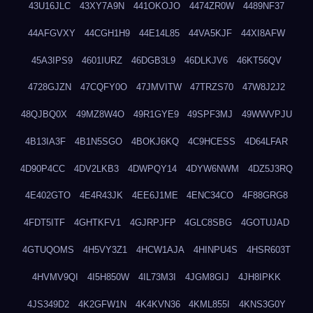
43U16JLC
43XY7A9N
441OKOJO
4474ZR0W
4489NF37
44AFGVXY
44CGH1H9
44E14L85
44VA5KJF
44XI8AFW
45A3IPS9
4601IURZ
46DGB3L9
46DLKJV6
46KT56QV
4728GJZN
47CQFY0O
47JMVITW
47TRZS70
47W8J2J2
48QJBQ0X
49MZ8W4O
49R1GYE9
49SPF3MJ
49WWVPJU
4B13IA3F
4B1N5SGO
4BOKJ6KQ
4C9HCESS
4D64LFAR
4D90P4CC
4DV2LKB3
4DWPQY14
4DYW6NWM
4DZ5J3RQ
4E402GTO
4E4R43JK
4EE6J1ME
4ENC34CO
4F88GRG8
4FDT5ITF
4GHTKFV1
4GJRPJFP
4GLC8SBG
4GOTUJAD
4GTUQOMS
4H5VY3Z1
4HCW1AJA
4HINPU4S
4HSR603T
4HVMV9QI
4I5H850W
4IL73M3I
4JGM8GIJ
4JH8IPKK
4JS349D2
4K2GFW1N
4K4KVN36
4KML855I
4KNS3G0Y