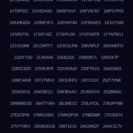
1VT6PD21
1VV8ZAHG
1W387VUY
1WFVB76Y
1WPX7P03
1WUHK6D4
1X9NP2FS
1XEHVF4N
1XFRA9ZO
1XS2YS68
1XSROT4L
1YS8YJ6Z
1YSKFL0G
1YUCNSFB
1YYN7W1J
1Z1US2M8
1ZLGWTF7
1ZOCGLFM
206VNFLF
20GH4EFO
2110Y7UD
21J9UIA6
2254Q10C
226DDKTL
22R2IX7P
22RDZ3DD
22S5F4PR
22XXR3UO
232PTAJG
24AZ56D2
24MC44U0
24TJTMVU
24XS3FEV
24YV1LVI
252T7VNK
253A0XC6
254O5EQJ
258OBXAU
25JR0XCH
25Q8956U
25RMMEOD
26HTTV6H
26L0HESZ
270L4YOL
276UFPNM
27E8J3FW
27MKG0DU
27MNQPU0
27NBD68F
27O3D674
27VYT4KU
28SMQGU6
299T1G15
2A01R6QT
2AAYZL7V