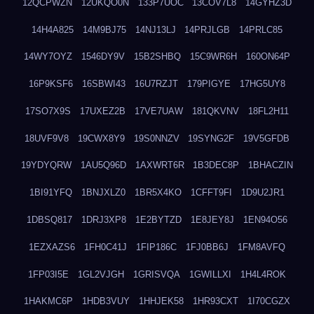
12QCPWZN
12UKQO0N
133P7UOC
13COV7L8
14GYHZ3D
14H4A825
14M9BJ75
14NJ13LJ
14PRJLGB
14PRLC85
14WY7OYZ
1546DY9V
15B2SHBQ
15C9WR6H
160ON64P
16P9KSF6
16SBWI43
16U7RZJT
179PIGYE
17HG5UY8
17SO7X9S
17UXEZ2B
17VE7UAW
181QKVNV
18FL2H11
18UVF9V8
19CWX8Y9
19S0NNZV
19SYNG2F
19V5GFDB
19YDYQRW
1AU5Q96D
1AXWRT6R
1B3DEC8P
1BHACZIN
1BI91YFQ
1BNJXLZ0
1BR5X4KO
1CFFT9FI
1D9U2JR1
1DBSQ817
1DRJ3XP8
1E2BYTZD
1E8JEY8J
1EN94O56
1EZXAZS6
1FH0C41J
1FIP186C
1FJ0BB6J
1FM8AVFQ
1FP03I5E
1GL2VJGH
1GRISVQA
1GWILLXI
1H4L4ROK
1HAKMC6P
1HDB3VUY
1HHJEK58
1HR93CXT
1I70CGZX