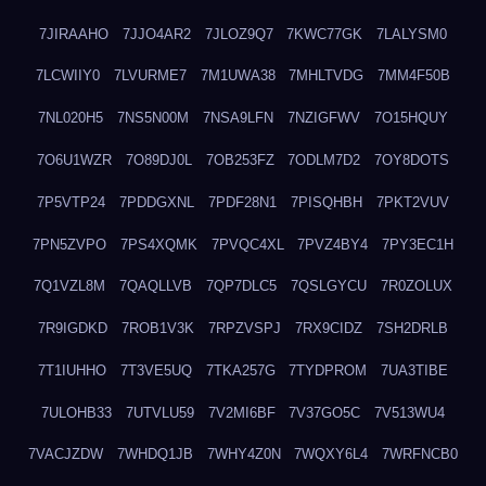
7JIRAAHO
7JJO4AR2
7JLOZ9Q7
7KWC77GK
7LALYSM0
7LCWIIY0
7LVURME7
7M1UWA38
7MHLTVDG
7MM4F50B
7NL020H5
7NS5N00M
7NSA9LFN
7NZIGFWV
7O15HQUY
7O6U1WZR
7O89DJ0L
7OB253FZ
7ODLM7D2
7OY8DOTS
7P5VTP24
7PDDGXNL
7PDF28N1
7PISQHBH
7PKT2VUV
7PN5ZVPO
7PS4XQMK
7PVQC4XL
7PVZ4BY4
7PY3EC1H
7Q1VZL8M
7QAQLLVB
7QP7DLC5
7QSLGYCU
7R0ZOLUX
7R9IGDKD
7ROB1V3K
7RPZVSPJ
7RX9CIDZ
7SH2DRLB
7T1IUHHO
7T3VE5UQ
7TKA257G
7TYDPROM
7UA3TIBE
7ULOHB33
7UTVLU59
7V2MI6BF
7V37GO5C
7V513WU4
7VACJZDW
7WHDQ1JB
7WHY4Z0N
7WQXY6L4
7WRFNCB0