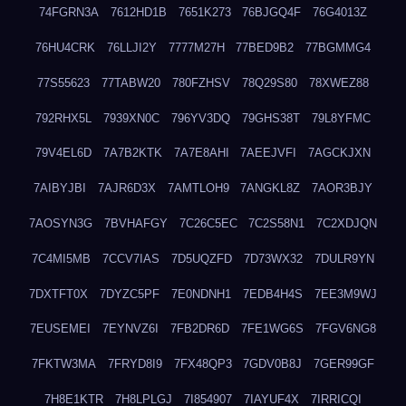
74FGRN3A
7612HD1B
7651K273
76BJGQ4F
76G4013Z
76HU4CRK
76LLJI2Y
7777M27H
77BED9B2
77BGMMG4
77S55623
77TABW20
780FZHSV
78Q29S80
78XWEZ88
792RHX5L
7939XN0C
796YV3DQ
79GHS38T
79L8YFMC
79V4EL6D
7A7B2KTK
7A7E8AHI
7AEEJVFI
7AGCKJXN
7AIBYJBI
7AJR6D3X
7AMTLOH9
7ANGKL8Z
7AOR3BJY
7AOSYN3G
7BVHAFGY
7C26C5EC
7C2S58N1
7C2XDJQN
7C4MI5MB
7CCV7IAS
7D5UQZFD
7D73WX32
7DULR9YN
7DXTFT0X
7DYZC5PF
7E0NDNH1
7EDB4H4S
7EE3M9WJ
7EUSEMEI
7EYNVZ6I
7FB2DR6D
7FE1WG6S
7FGV6NG8
7FKTW3MA
7FRYD8I9
7FX48QP3
7GDV0B8J
7GER99GF
7H8E1KTR
7H8LPLGJ
7I854907
7IAYUF4X
7IRRICQI