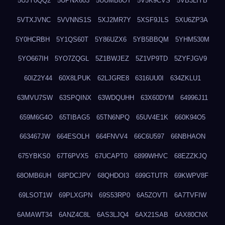
5UJY0QQ2
5UPNX603
5UUMB8OT
5V5K9CVS
5VB3LIYB
5VTXJVNC
5VVNNS1S
5XJ2MR7Y
5XSF9JLS
5XU6ZP3A
5Y0HCRBH
5Y1QS60T
5Y86UZX6
5YB5BBQM
5YHM530M
5YO667IH
5YO7ZQGL
5Z1BWJEZ
5Z1VP9TD
5ZYFJGV9
60IZ2Y44
60X8LPUK
62LJGRE8
6316UU0I
634ZKLU1
63MVU7SW
63SPQINX
63WDQUHH
63X60DYM
64996J11
659M6G4O
65TIBAG5
65TN6NPQ
65UV4E1K
660K94O5
663467JW
664ESOLH
664FNVV4
66C6U597
66NBHAON
675YBKS0
67T6PVX5
67UCAPT0
6899WHVC
68EZZKJQ
68OMB6UH
68PDCJPV
68QHDOI3
699GTUTR
69KWPV8F
69LSOT1W
69PLXGPN
69S53RP0
6A5ZOVTI
6A7TVFIW
6AMAWT34
6ANZ4C8L
6AS3LJQ4
6AX21SAB
6AX80CNX