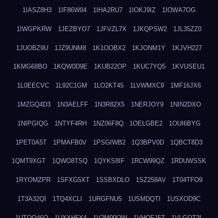
1IASZ8H3
1IF86W04
1IHA2RU7
1IOKJ9IZ
1IOWA7OG
1IWGPKRW
1JEZBYO7
1JFVZL7X
1JKQPSW2
1JL35ZZ0
1JUOBZ9U
1JZ9UNM8
1K1OOBX2
1KJONM1Y
1KJVH227
1KMG68BO
1KQW0D9E
1KUB22OP
1KUC7YQ5
1KVUSEU1
1L0EECVC
1L92C1GM
1LO2KT45
1LVWMXC9
1MF16JX6
1MZGQ4D3
1N3AELFF
1N3R82X5
1NERJOY9
1NIN2DXO
1NIPGIQG
1NTYF4RH
1NZ06F8Q
1OELGBE2
1OUI6BYG
1PET0A5T
1PMAFB0V
1PSGIWB2
1Q3BPV0D
1QBCT8D3
1QMT9XGT
1QWO8TSQ
1QYKS8IF
1RCW99QZ
1RDUWSSK
1RYOMZPR
1SFXG5XT
1SSBXDLO
1SZ258AV
1T04TFO9
1T3A32QI
1TQ4XCLI
1URGFNU5
1USMDQTI
1USXOD9C
1UTQO46Q
1UXXH5X4
1V2M00OW
1VHOFJ5Z
1VLGOT3L