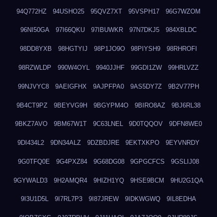
94Q772HZ
94USHO25
95QVZ7XT
95VSPH17
96G7WZOM
96NI50GA
97I66QKU
97IBUWKR
97N7DKJ5
984XBLDC
98DD8YXB
98HGTYIJ
98P1JO9O
98PIYSH9
98RHROFI
98RZWLDP
990W4OYL
9940JJHF
99GDI1ZW
99HRLVZZ
99NJVYC8
9AEIGFHX
9AJPFPA0
9AS5DY7Z
9B2V77PH
9B4CT9PZ
9BEYVG9H
9BGYPM4O
9BIRO8AZ
9BJ6RL38
9BKZ7AVO
9BM67W1T
9C63LNEL
9D0TQQOV
9DFN8WE0
9DI434L2
9DN34ALZ
9DZBDJRE
9EKTXKPO
9EYVNRDY
9G0TFQ0E
9G4PXZ84
9G68DG08
9GPGCFCS
9GSLIJ08
9GYWALD3
9H2AMQR4
9HIZH1YQ
9HSE9BCM
9HU2G1QA
9I3U1D5L
9I7RL7P3
9I87JREW
9IDKWGWQ
9IL8EDHA