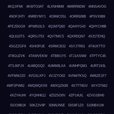
4KQJIFMI
4KWTO3AT
4LXNH9M8
4M8RR8DW
4NNSAVOG
4NOFJHTI
4NRBYMY1
4O9WC0SL
4ORR508B
4P5VX889
4PE2DGG9
4PW810LS
4Q1M7Q60
4QAHYG43
4QHYCH8B
4QL610TS
4QRSJ753
4QVTMIC5
4QXRDQN7
4S31TENQ
4SGZZGF9
4SHI3FUE
4SRMCB32
4SYJTR01
4T4UXTTO
4T8GUZVK
4TAWVEKW
4TBBI1Y5
4TJ1ASNW
4TPTYC45
4TSJ6PJX
4U48QGQ2
4UMM8LXA
4UNHPQM1
4URT243L
4VFMWJZ0
4VGSLXPJ
4VJZYO02
4VNW7KSQ
4W6ZE1F7
4WP2PW82
4WQWQXX8
4WXQZN38
4X7TT8GV
4XYOT662
4XZYAUHI
4YQHH612
4Z52SO0V
4ZP14UIL
4ZVGSBH0
50JO9B1K
50KZ2V9P
50NNJN5E
50S8F1Z0
510NBX1W