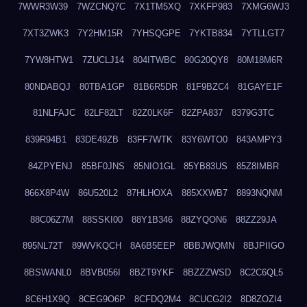
7WWR3W39
7WZCNQ7C
7X1TM5XQ
7XKFP983
7XMG6WJ3
7XT3ZWK3
7Y2HM15R
7YHSQGPE
7YKTB834
7YTLLGT7
7YW8HTW1
7ZUCLJ14
804ITWBC
80G20QY8
80M18M6R
80NDABQJ
80TBA1GP
81B6R5DR
81F9BZC4
81GAYE1F
81NLFAJC
82LF82LT
82Z0LK6F
82ZPA837
8379G3TC
839R94B1
83DE49ZB
83FF7WTK
83Y6WTO0
843AMPY3
84ZPYENJ
85BF0JNS
85NIO1GL
85YB83US
85Z8IMBR
866X8P4W
86U520L2
87HLHOXA
885XXWB7
8893NQNM
88C06Z7M
88SSKI00
88Y1B346
88ZYQON6
88ZZ29JA
895NL72T
89WVKQCH
8A6B5EEP
8BBJWQMN
8BJPIIGO
8BSWANL0
8BVB056I
8BZT9YKF
8BZZZWSD
8C2C6QL5
8C6H1X9Q
8CEG9O6P
8CFDQ2M4
8CUCG2I2
8D8ZOZI4