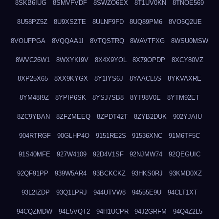
8SKB6IUG
8SMVFVDF
8SWZO6EX
8T1UV0KN
8TNOE569
8U58PZ5Z
8U9XSZTE
8ULNF9FD
8UQ89PM6
8VO5Q2UE
8VOUFPGA
8VQQAA1I
8VTQSTRQ
8WAVTFXG
8WSU0MSW
8WVC26W1
8WXYKI9V
8X4X9YOL
8X79OPDP
8XCY80VZ
8XP25X65
8XX9KYGX
8Y1IYS6J
8YAACL5S
8YKVAXRE
8YM48I9Z
8YPIP6SK
8YSJ7SB8
8YT98V0E
8YTM92ET
8ZC9YBAN
8ZFZMEEQ
8ZPDT42T
8ZYB2DUK
902YJAIU
904RTRGF
90GLHP4O
9151RE2S
91536XNC
91M6TF5C
91S40MFE
927W4109
92D4V1SF
92NJMW74
92QEGUIC
92QF91PP
939W5AR4
93BCKCKZ
93HKS0RJ
93KMD0XZ
93L2IZDP
93Q1LPRJ
944UTVW8
94555E9U
94CLT1XT
94CQZMDW
94E5VQT2
94H1UCPR
94J2GRFM
94Q4Z2L5