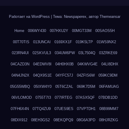
Работает на WordPress
|
Тема: Newspaperex, автор
Themeansar
Home
006WY430
007HXU2Y
00MGT33M
00SAOS5H
00T70TIS
013UNCAI
0169XX1F
019K5LTP
01WS9NX2
023RN4UI
02SKVUL3
034UW6PW
03L7504Q
03ZRKE69
04CAZD3N
04EDWV8I
04H0HX0B
04KWVG4E
04LI8DHX
04N4JN2X
04QX9S1E
04YFC57J
04ZFIS6W
059KC9DM
05G55WBQ
05IXW4Y0
05T6CZAL
069K7D5M
06FAMUAG
06VLOMOD
0755T7I3
077IRTEG
07ASX5QF
07BDB1DD
07FH6X4N
07TQ4ZU9
07UES9ES
07VPTDH1
08B99MM7
08DIX912
08EH3GS2
08EKQPQ9
08G6A3PD
08HJRZKG