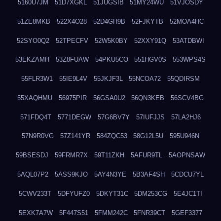
5160U7JM
51D7XGKL
51JUGSIB
51MY24WU
51VJOSDY
51ZE8MKB
522X4O28
52D4GH9B
52FJKYTB
52MOA4HC
52SYO0Q2
52TPECFV
52W5K0BY
52XXY91Q
53ATDBWI
53EKZAMH
53Z8FUAW
54PKU5CO
551HGV0S
553WPS4S
55FLR3W1
55IE9L4V
55JKJF3L
55NCOA72
55QDIRSM
55XAQHMU
56975PIR
56GSA0U2
56QN3KEB
56SCV4BG
571FDQ4T
5771DEGW
57G6BV7Y
57IUFJJS
57LA2HJ6
57N9R0VG
57Z141YR
584ZQC53
58G12L5U
595U946N
59BSESDJ
59FRMR7X
59T11ZKH
5AFUR9TL
5AOPNSAW
5AQL07P2
5ASS9KJO
5AY4N3YE
5B3AF4SH
5CDCU7YL
5CWV233T
5DFYUFZ0
5DKYT31C
5DM253CG
5E4JC1TI
5EXK7A7W
5F447S51
5FMM242C
5FNR39CT
5GEF3377