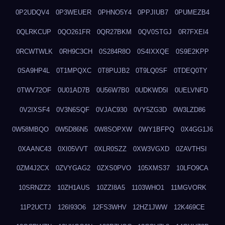
0P2UDQV4
0P3WEUER
0PHNO5Y4
0PPJIUB7
0PUMEZB4
0QLRKCUP
0QO261FR
0QR27BKM
0QV0STGJ
0R7FXEI4
0RCWTWLK
0RH9C3CH
0S284R8O
0S4IXXQE
0S9E2KPP
0SA9HP4L
0T1MPQXC
0T8PUJB2
0T9LQ0SF
0TDEQ0TY
0TWV72OF
0U01AD7B
0U56W7B0
0UDKWD5I
0UELVNFD
0V2IXSF4
0V3N6SQF
0VJAC930
0VY5ZG3D
0W3LZD86
0W58MBQO
0W5D86N5
0W8SOPXW
0WY1BFPQ
0X4GG1J6
0XAANC43
0XI05VVT
0XLR0SZZ
0XW3VGXD
0ZAVTHSI
0ZM4J2CX
0ZVYGAG2
0ZXS0PVO
105XMS37
10LFO9CA
10SRNZZ2
10ZH1AUS
10ZZI8A5
1103WHO1
11MGVORK
11P2UCTJ
126I93O6
12FS3WHV
12HZ1JWW
12K469CE