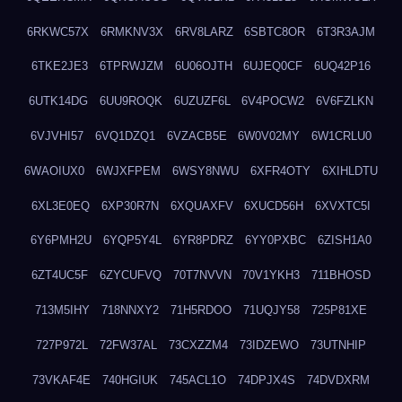
6RKWC57X
6RMKNV3X
6RV8LARZ
6SBTC8OR
6T3R3AJM
6TKE2JE3
6TPRWJZM
6U06OJTH
6UJEQ0CF
6UQ42P16
6UTK14DG
6UU9ROQK
6UZUZF6L
6V4POCW2
6V6FZLKN
6VJVHI57
6VQ1DZQ1
6VZACB5E
6W0V02MY
6W1CRLU0
6WAOIUX0
6WJXFPEM
6WSY8NWU
6XFR4OTY
6XIHLDTU
6XL3E0EQ
6XP30R7N
6XQUAXFV
6XUCD56H
6XVXTC5I
6Y6PMH2U
6YQP5Y4L
6YR8PDRZ
6YY0PXBC
6ZISH1A0
6ZT4UC5F
6ZYCUFVQ
70T7NVVN
70V1YKH3
711BHOSD
713M5IHY
718NNXY2
71H5RDOO
71UQJY58
725P81XE
727P972L
72FW37AL
73CXZZM4
73IDZEWO
73UTNHIP
73VKAF4E
740HGIUK
745ACL1O
74DPJX4S
74DVDXRM