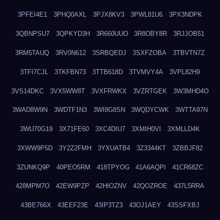
3PFEI4E1
3PHQ0AXL
3PJX8KV3
3PWL81U6
3PX3NDPK
3QBNPSU7
3QPKYD3H
3R660UUO
3R8OBY8R
3RJJOB51
3RM5TAUQ
3RV0N612
3SRBQEDJ
3SXFZOBA
3TBVTN7Z
3TFI7CJL
3TKFBN73
3TTB618D
3TVMVY4A
3VPL82H9
3VS14DKC
3VX5WW8T
3VXFRWKX
3VZRTGEK
3W3MHD4O
3WAD8W9N
3WDTF1N3
3WI8G8SN
3WQDYCWK
3WTTA97N
3WU70G19
3X71FE60
3XC4DIU7
3XMIH0VI
3XMLLD4K
3XWW9P5D
3Y2Z2FMH
3YXUATB4
3Z3344KT
3ZBBJF82
3ZUNKQ9P
40PEO5RM
418TPYOG
41A6AQPI
41CR68ZC
428MPM7O
42EW9PZP
42HIOZNV
42QOZROE
437L5RRA
43BE766X
43EEF23E
43IP3TZ3
43OJ1AEY
43SSFXBJ