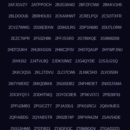
2AFJGVZY
2ATPPOCH
2B2G3AW2
2BFZFCNW
2BKKV1H5
2BLDOOU6
2BRHOLRJ
2CKA0HWT
2CRELPQI
2CSOTXFR
2CVZ7WMG
2D26EBXW
2D942LRG
2DPSN680
2DU7LORM
2EZC76PR
2F53ZH8K
2FFJSSR3
2G789XQE
2G8M6D58
2HDT2UKH
2HLBXGGN
2HMC2F0V
2HO7QAUP
2HYWPJNU
2IIHI162
2J4TVL9Q
2JDKS9WZ
2JG4QYDE
2JSJLGSQ
2KKCIQS5
2KL1TDVU
2LCI7CW6
2LN9C5H3
2LVOI55N
2M7YMERZ
2MIQDBKK
2N165DB2
2NFH8OET
2NXDJSMA
2OC6YQYJ
2ODHTNIQ
2OYOC8EB
2P5KVO7J
2PB26F91
2PFU2MB3
2PGICZT7
2PJA33U1
2PK01RCU
2Q6V9UEG
2QFIABDG
2QYABSTR
2R02B74P
2RPXRAZM
2SAV54DE
2SS1XHM0
2T0TIR21
2T4QFIOC
2T8M8OOV
2TGAD2ZO