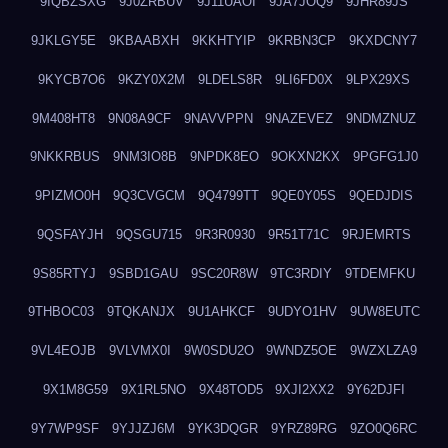
9IQBZSXG
9J0ZRBUV
9J11UAOI
9JA7JOQ9
9JHR89JS
9JKLGY5E
9KBAABXH
9KKHTYIP
9KRBN3CP
9KXDCNY7
9KYCB7O6
9KZY0X2M
9LDELS8R
9LI6FD0X
9LPX29XS
9M408HT8
9N08A9CF
9NAVVPPN
9NAZEVEZ
9NDMZNUZ
9NKKRBUS
9NM3IO8B
9NPDK8EO
9OKXN2KX
9PGFG1J0
9PIZMO0H
9Q3CVGCM
9Q4799TT
9QE0Y05S
9QEDJDIS
9QSFAYJH
9QSGU715
9R3R0930
9R51T71C
9RJEMRTS
9S85RTYJ
9SBD1GAU
9SC20R8W
9TC3RDIY
9TDEMFKU
9THBOC03
9TQKANJX
9U1AHKCF
9UDYO1HV
9UW8EUTC
9VL4EOJB
9VLVMX0I
9W0SDU2O
9WNDZ5OE
9WZXLZA9
9X1M8G59
9X1RL5NO
9X48TOD5
9XJI2XX2
9Y62DJFI
9Y7WP9SF
9YJJZJ6M
9YK3DQGR
9YRZ89RG
9ZO0Q6RC