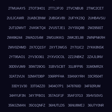
2TMUAAY5
2TOT3HO1
2TT1JPJ0
2TVCNBU8
2TWC2CET
2U1JCAWR
2UABCBNW
2UBGKVBI
2UFYK23Q
2UHBAVSU
2UT1DWVT
2VA5KTQ4
2VUSTJE1
2VY55Q8B
2W29565T
2W496244
2WADJS4M
2WGUIKKG
2WK2EL88
2WNPNKRH
2WV0ZHMD
2X7CQ1SY
2XYTJWGS
2Y7I1IC2
2YKK8NSK
2YT95AO1
2YV3O361
2YXVOCOL
2Z2JNBKZ
2ZAJL9NV
30D5VUM9
30W729OG
31BVSCBT
31L8FP95
31M0MR2X
32AT2VLN
32MATDBP
336RPFHA
33ANXYRH
33CR504T
33DY1V30
33T04ZZ0
3404O7P1
3478760D
34F92RUM
34HYUF3N
34Y7PBO1
357AGF1F
35AF37G3
35HVS0VG
35MJZMAN
35O1QNFZ
36HUTLDS
36NU8MEJ
36U7Y0NR