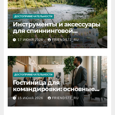
ДОСТОПРИМЕЧАТЕЛЬНОСТИ
Инструменты и аксессуары
для спиннинговой
рыбалки: назначение и
17 ИЮНЯ 2026
FRIENDS72_RU
типы
ДОСТОПРИМЕЧАТЕЛЬНОСТИ
Гостиница для
командировки: основные
критерии выбора
15 ИЮНЯ 2026
FRIENDS72_RU