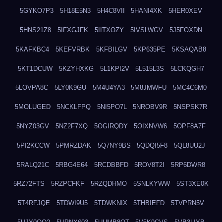
5GYKO7P3
5H18E5N3
5H4C8VII
5HANI4XK
5HER0XEV
5HNS21Z8
5IFXGJFK
5IITXOZY
5IVSLWGV
5J5FOXDN
5KAFKBC4
5KEFVRBK
5KFBILGV
5KP635PE
5KSAQAB8
5KT1DCUW
5KZYHXKG
5L1KPI2V
5L515L3S
5LCKQGH7
5LOVPA8C
5LY0K9GU
5M4U4YA3
5M8JMWFU
5MC4C6M0
5MOLUGED
5NCKLFPQ
5NI5PO7L
5NROBV9R
5NSPSK7R
5NYZ03GV
5NZ2F7XQ
5OGIRQDY
5OIXNVW6
5OPF8A7F
5PI2KCCW
5PMRZDAK
5Q7NY9BS
5QDQI5F8
5QL8UU2J
5RALQ21C
5RBG4E64
5RCDBBFD
5ROV8T2I
5RP6DWR8
5RZ72FTS
5RZPCFKF
5RZQDHMO
5SNLKYWW
5ST3XE0K
5T4RFJQE
5TDWI9U5
5TDWKNIX
5THBIEFD
5TVPRN5V