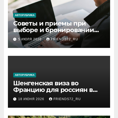
АВТОРУБРИКА
Советы и приемы при
выборе и бронировании
авиабилетов
5 ИЮЛЯ 2026
FRIENDS72_RU
АВТОРУБРИКА
Шенгенская виза во
Францию для россиян в
2026 году: сроки от 3 дней
18 ИЮНЯ 2026
FRIENDS72_RU
и список необходимых
документов