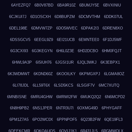
6AYEZFQ7
6B0V87BD
6BA9R10Z
6BUMJY5E
6BVXINIU
6CJKUI7J
6D1OSCXH
6D8BUPZM
6DCMVTHM
6DDK07UL
6DEL198E
6DMVW7ZP
6DO5WVEC
6DPAK2I3
6DREN8XO
6DSSGCV5
6EEGL9Z9
6EI21UCB
6EMNTEE0
6F1DJ5WF
6G3CXI93
6G3KEGYN
6H6L0Z3E
6HD2DCBO
6HM0FQJT
6HWL9A3P
6I5IUH76
6JGSI1UR
6JQL3WKJ
6K3EBPX1
6K3WDMWT
6KDND60Z
6KOOILKY
6KPMGXPJ
6LGMA8OZ
6LI78JDL
6LL59T6X
6LSD5KCS
6LSGIF7V
6MC7XUTQ
6MNBISNE
6MRU4GHW
6MRWI2FW
6MUKQ2Q2
6N6MCPD2
6N8H9PB2
6NS1JPER
6NTR3U7I
6OXMG49D
6PHYGAFF
6PM1Z7A5
6PO2WC0X
6PPNPOF5
6Q23B2FW
6QE19FL3
6QEEKCMR
6QKOAUOS
6QVIJ1K1
6R431JL5
6RGMWOLX