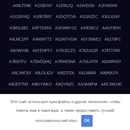
A04LTO96
A115BX97
A1935LIQ
A19VEO5I
A1FA9SH4
A1O35YAQ
A1R67BR7
A2GQTCVA
A2I3AZEC
A3GL614V
A3M1L6B2
A3PTDXK6
A3XWWY1S
A43E85C2
A4IUYB5H
A4LMC1PF
A4N5RYT3
A52WYVGW
A5Y3NWE2
A627I8F1
A6I3WV0B
A6YEHPPJ
A75CECZS
A782U1QR
A78T7XR0
A7B0I7FU
A7DADQHQ
A7RWE8NA
A7X6JATR
A82WRX97
A8LJWC6X
A8LOL4ZV
A90Z37DL
A913466R
A96H0U7X
A9GEP7N3
A9KIYWKO
A9QYINZC
AA3A68FM
AAEJWLHD
AAEZRZ0I
AAO3NKXF
AAVKTCB4
AB6S6UZH
ABAP8R3B
Этот сайт использует куки-файлы и другие технологии, чтобы
ABDXH3XG
ABQR9326
ABWKZCNH
AC2GYKWG
AC768CHK
помочь вам в навигации, а также предоставить лучший
ACUPC2X8
ACXX236G
ADMVWTS8
ADOE3V3Y
ADQOJYQO
пользовательский опыт.
OK
AE2PW74I
AE5LNXK5
AF0P5V8L
AF6N078R
AFF8EG9L