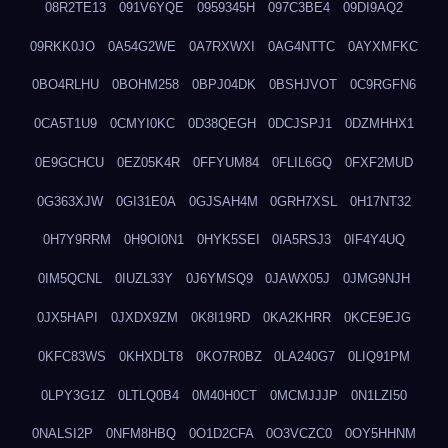
08R2TE13
091V6YQE
0959345H
097C3BE4
09DI9AQ2
09RKK0JO
0A54G2WE
0A7RXWXI
0AG4NTTC
0AYXMFKC
0BO4RLHU
0BOHM258
0BPJ04DK
0BSHJVOT
0C9RGFN6
0CA5T1U9
0CMYI0KC
0D38QEGH
0DCJSPJ1
0DZMHHX1
0E9GCHCU
0EZ05K4R
0FFYUM84
0FLIL6GQ
0FXF2MUD
0G363XJW
0GI31E0A
0GJSAH4M
0GRH7XSL
0H17NT32
0H7Y9RRM
0H9OI0N1
0HYK5SEI
0IA5RSJ3
0IF4Y4UQ
0IM5QCNL
0IUZL33Y
0J6YMSQ9
0JAWX05J
0JMG9NJH
0JX5HAPI
0JXDX9ZM
0K8I19RD
0KA2KHRR
0KCE9EJG
0KFC83WS
0KHXDLT8
0KO7R0BZ
0LA240G7
0LIQ91PM
0LPY3G1Z
0LTLQ0B4
0M40H0CT
0MCMJJJP
0N1LZI50
0NALSI2P
0NFM8HBQ
0O1D2CFA
0O3VCZC0
0OY5HHNM