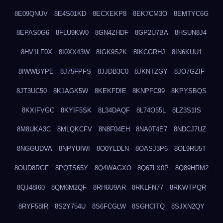
8E09QNUV
8E4S01KD
8ECXEKP8
8EK7CM3O
8EMTYC6G
8EPAS0G6
8FLU9KW0
8GN4ZHDF
8GP2U7BA
8HSUN8J4
8HV1LF0X
8I0XX43W
8IGK9S2K
8IKCGRHJ
8IN6KUU1
8IWWBYPE
8J75FPFS
8JJDB3C0
8JKNTZGY
8JO7GZIF
8JT3UC50
8K1AGK5W
8KEKFDIE
8KNPFC99
8KPYSBQS
8KXIFVGC
8KYIF5SK
8L34DAQF
8L74O55L
8LZ3S1IS
8M8UKA3C
8MLQKCFV
8N8F04EH
8NA0T4E7
8NDCJ7UZ
8NGGUDVA
8NPYUIWI
8O0YLDLN
8OASJ3P6
8OL9RU5T
8OUD8RGF
8PQTS65Y
8Q4WAGXO
8Q67LX0P
8Q89HRM2
8QJ48I60
8QM6M2QF
8RH6U9AR
8RKLFN77
8RKWTPQR
8RYF58IR
8S2Y754U
8S6FCGLW
8SGHCITQ
8SJXN2QY