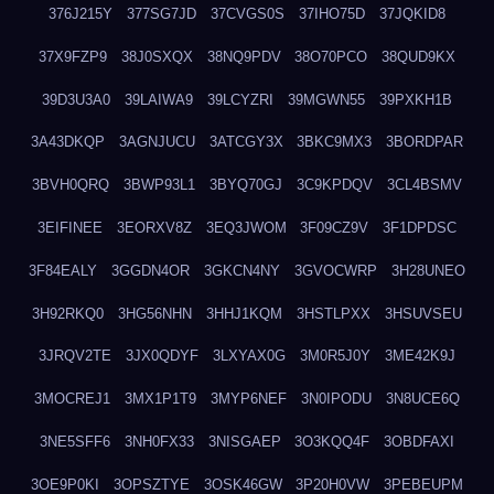
376J215Y
377SG7JD
37CVGS0S
37IHO75D
37JQKID8
37X9FZP9
38J0SXQX
38NQ9PDV
38O70PCO
38QUD9KX
39D3U3A0
39LAIWA9
39LCYZRI
39MGWN55
39PXKH1B
3A43DKQP
3AGNJUCU
3ATCGY3X
3BKC9MX3
3BORDPAR
3BVH0QRQ
3BWP93L1
3BYQ70GJ
3C9KPDQV
3CL4BSMV
3EIFINEE
3EORXV8Z
3EQ3JWOM
3F09CZ9V
3F1DPDSC
3F84EALY
3GGDN4OR
3GKCN4NY
3GVOCWRP
3H28UNEO
3H92RKQ0
3HG56NHN
3HHJ1KQM
3HSTLPXX
3HSUVSEU
3JRQV2TE
3JX0QDYF
3LXYAX0G
3M0R5J0Y
3ME42K9J
3MOCREJ1
3MX1P1T9
3MYP6NEF
3N0IPODU
3N8UCE6Q
3NE5SFF6
3NH0FX33
3NISGAEP
3O3KQQ4F
3OBDFAXI
3OE9P0KI
3OPSZTYE
3OSK46GW
3P20H0VW
3PEBEUPM