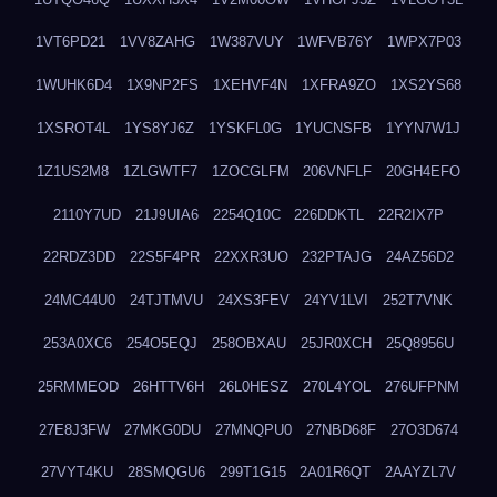
1VT6PD21
1VV8ZAHG
1W387VUY
1WFVB76Y
1WPX7P03
1WUHK6D4
1X9NP2FS
1XEHVF4N
1XFRA9ZO
1XS2YS68
1XSROT4L
1YS8YJ6Z
1YSKFL0G
1YUCNSFB
1YYN7W1J
1Z1US2M8
1ZLGWTF7
1ZOCGLFM
206VNFLF
20GH4EFO
2110Y7UD
21J9UIA6
2254Q10C
226DDKTL
22R2IX7P
22RDZ3DD
22S5F4PR
22XXR3UO
232PTAJG
24AZ56D2
24MC44U0
24TJTMVU
24XS3FEV
24YV1LVI
252T7VNK
253A0XC6
254O5EQJ
258OBXAU
25JR0XCH
25Q8956U
25RMMEOD
26HTTV6H
26L0HESZ
270L4YOL
276UFPNM
27E8J3FW
27MKG0DU
27MNQPU0
27NBD68F
27O3D674
27VYT4KU
28SMQGU6
299T1G15
2A01R6QT
2AAYZL7V