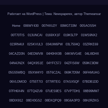
Работает на WordPress
|
Тема: Newspaperex, автор
Themeansar
Home
006WY430
007HXU2Y
00MGT33M
00SAOS5H
00T70TIS
013UNCAI
0169XX1F
019K5LTP
01WS9NX2
023RN4UI
02SKVUL3
034UW6PW
03L7504Q
03ZRKE69
04CAZD3N
04EDWV8I
04H0HX0B
04KWVG4E
04LI8DHX
04N4JN2X
04QX9S1E
04YFC57J
04ZFIS6W
059KC9DM
05G55WBQ
05IXW4Y0
05T6CZAL
069K7D5M
06FAMUAG
06VLOMOD
0755T7I3
077IRTEG
07ASX5QF
07BDB1DD
07FH6X4N
07TQ4ZU9
07UES9ES
07VPTDH1
08B99MM7
08DIX912
08EH3GS2
08EKQPQ9
08G6A3PD
08HJRZKG