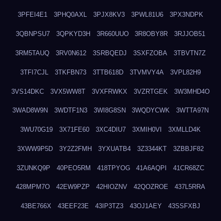
3PFEI4E1
3PHQ0AXL
3PJX8KV3
3PWL81U6
3PX3NDPK
3QBNPSU7
3QPKYD3H
3R660UUO
3R8OBY8R
3RJJOB51
3RM5TAUQ
3RV0N612
3SRBQEDJ
3SXFZOBA
3TBVTN7Z
3TFI7CJL
3TKFBN73
3TTB618D
3TVMVY4A
3VPL82H9
3VS14DKC
3VX5WW8T
3VXFRWKX
3VZRTGEK
3W3MHD4O
3WAD8W9N
3WDTF1N3
3WI8G8SN
3WQDYCWK
3WTTA97N
3WU70G19
3X71FE60
3XC4DIU7
3XMIH0VI
3XMLLD4K
3XWW9P5D
3Y2Z2FMH
3YXUATB4
3Z3344KT
3ZBBJF82
3ZUNKQ9P
40PEO5RM
418TPYOG
41A6AQPI
41CR68ZC
428MPM7O
42EW9PZP
42HIOZNV
42QOZROE
437L5RRA
43BE766X
43EEF23E
43IP3TZ3
43OJ1AEY
43SSFXBJ