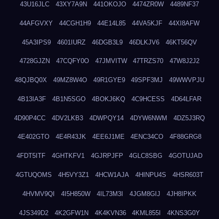
43U16JLC
43XY7A9N
441OKOJO
4474ZR0W
4489NF37
44AFGVXY
44CGH1H9
44E14L85
44VA5KJF
44XI8AFW
45A3IPS9
4601IURZ
46DGB3L9
46DLKJV6
46KT56QV
4728GJZN
47CQFY0O
47JMVITW
47TRZS70
47W8J2J2
48QJBQ0X
49MZ8W4O
49R1GYE9
49SPF3MJ
49WWVPJU
4B13IA3F
4B1N5SGO
4BOKJ6KQ
4C9HCESS
4D64LFAR
4D90P4CC
4DV2LKB3
4DWPQY14
4DYW6NWM
4DZ5J3RQ
4E402GTO
4E4R43JK
4EE6J1ME
4ENC34CO
4F88GRG8
4FDT5ITF
4GHTKFV1
4GJRPJFP
4GLC8SBG
4GOTUJAD
4GTUQOMS
4H5VY3Z1
4HCW1AJA
4HINPU4S
4HSR603T
4HVMV9QI
4I5H850W
4IL73M3I
4JGM8GIJ
4JH8IPKK
4JS349D2
4K2GFW1N
4K4KVN36
4KML855I
4KNS3G0Y