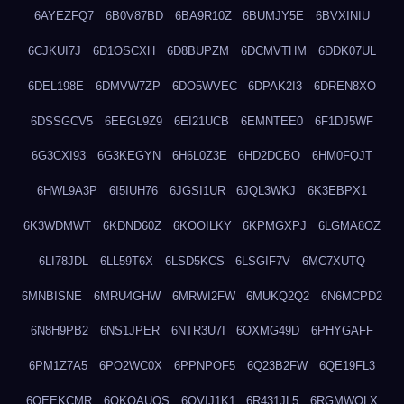
6AYEZFQ7
6B0V87BD
6BA9R10Z
6BUMJY5E
6BVXINIU
6CJKUI7J
6D1OSCXH
6D8BUPZM
6DCMVTHM
6DDK07UL
6DEL198E
6DMVW7ZP
6DO5WVEC
6DPAK2I3
6DREN8XO
6DSSGCV5
6EEGL9Z9
6EI21UCB
6EMNTEE0
6F1DJ5WF
6G3CXI93
6G3KEGYN
6H6L0Z3E
6HD2DCBO
6HM0FQJT
6HWL9A3P
6I5IUH76
6JGSI1UR
6JQL3WKJ
6K3EBPX1
6K3WDMWT
6KDND60Z
6KOOILKY
6KPMGXPJ
6LGMA8OZ
6LI78JDL
6LL59T6X
6LSD5KCS
6LSGIF7V
6MC7XUTQ
6MNBISNE
6MRU4GHW
6MRWI2FW
6MUKQ2Q2
6N6MCPD2
6N8H9PB2
6NS1JPER
6NTR3U7I
6OXMG49D
6PHYGAFF
6PM1Z7A5
6PO2WC0X
6PPNPOF5
6Q23B2FW
6QE19FL3
6QEEKCMR
6QKOAUOS
6QVIJ1K1
6R431JL5
6RGMWOLX