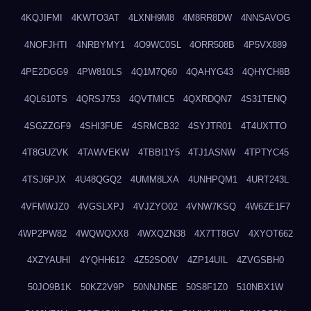
4KQJIFMI
4KWTO3AT
4LXNH9M8
4M8RR8DW
4NNSAVOG
4NOFJHTI
4NRBYMY1
4O9WC0SL
4ORR508B
4P5VX889
4PE2DGG9
4PW810LS
4Q1M7Q60
4QAHYG43
4QHYCH8B
4QL610TS
4QRSJ753
4QVTMIC5
4QXRDQN7
4S31TENQ
4SGZZGF9
4SHI3FUE
4SRMCB32
4SYJTR01
4T4UXTTO
4T8GUZVK
4TAWVEKW
4TBBI1Y5
4TJ1ASNW
4TPTYC45
4TSJ6PJX
4U48QGQ2
4UMM8LXA
4UNHPQM1
4URT243L
4VFMWJZ0
4VGSLXPJ
4VJZYO02
4VNW7KSQ
4W6ZE1F7
4WP2PW82
4WQWQXX8
4WXQZN38
4X7TT8GV
4XYOT662
4XZYAUHI
4YQHH612
4Z52SO0V
4ZP14UIL
4ZVGSBH0
50JO9B1K
50KZ2V9P
50NNJN5E
50S8F1Z0
510NBX1W