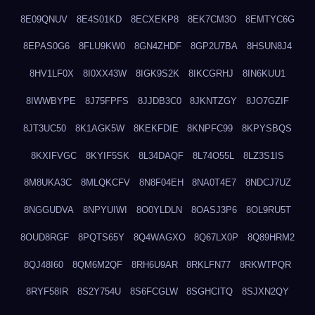
8E09QNUV
8E4S01KD
8ECXEKP8
8EK7CM3O
8EMTYC6G
8EPAS0G6
8FLU9KW0
8GN4ZHDF
8GP2U7BA
8HSUN8J4
8HV1LF0X
8I0XX43W
8IGK9S2K
8IKCGRHJ
8IN6KUU1
8IWWBYPE
8J75FPFS
8JJDB3C0
8JKNTZGY
8JO7GZIF
8JT3UC50
8K1AGK5W
8KEKFDIE
8KNPFC99
8KPYSBQS
8KXIFVGC
8KYIF5SK
8L34DAQF
8L74O55L
8LZ3S1IS
8M8UKA3C
8MLQKCFV
8N8F04EH
8NA0T4E7
8NDCJ7UZ
8NGGUDVA
8NPYUIWI
8O0YLDLN
8OASJ3P6
8OL9RU5T
8OUD8RGF
8PQTS65Y
8Q4WAGXO
8Q67LX0P
8Q89HRM2
8QJ48I60
8QM6M2QF
8RH6U9AR
8RKLFN77
8RKWTPQR
8RYF58IR
8S2Y754U
8S6FCGLW
8SGHCITQ
8SJXN2QY