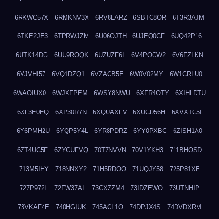
6RKWC57X
6RMKNV3X
6RV8LARZ
6SBTC8OR
6T3R3AJM
6TKE2JE3
6TPRWJZM
6U06OJTH
6UJEQ0CF
6UQ42P16
6UTK14DG
6UU9ROQK
6UZUZF6L
6V4POCW2
6V6FZLKN
6VJVHI57
6VQ1DZQ1
6VZACB5E
6W0V02MY
6W1CRLU0
6WAOIUX0
6WJXFPEM
6WSY8NWU
6XFR4OTY
6XIHLDTU
6XL3E0EQ
6XP30R7N
6XQUAXFV
6XUCD56H
6XVXTC5I
6Y6PMH2U
6YQP5Y4L
6YR8PDRZ
6YY0PXBC
6ZISH1A0
6ZT4UC5F
6ZYCUFVQ
70T7NVVN
70V1YKH3
711BHOSD
713M5IHY
718NNXY2
71H5RDOO
71UQJY58
725P81XE
727P972L
72FW37AL
73CXZZM4
73IDZEWO
73UTNHIP
73VKAF4E
740HGIUK
745ACL1O
74DPJX4S
74DVDXRM