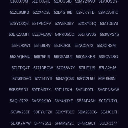
5160U7JM
51D7XGKL
51JUGSIB
51MY24WU
51VJOSDY
51ZE8MKB
522X4O28
52D4GH9B
52FJKYTB
52MOA4HC
52SYO0Q2
52TPECFV
52W5K0BY
52XXY91Q
53ATDBWI
53EKZAMH
53Z8FUAW
54PKU5CO
551HGV0S
553WPS4S
55FLR3W1
55IE9L4V
55JKJF3L
55NCOA72
55QDIRSM
55XAQHMU
56975PIR
56GSA0U2
56QN3KEB
56SCV4BG
571FDQ4T
5771DEGW
57G6BV7Y
57IUFJJS
57LA2HJ6
57N9R0VG
57Z141YR
584ZQC53
58G12L5U
595U946N
59BSESDJ
59FRMR7X
59T11ZKH
5AFUR9TL
5AOPNSAW
5AQL07P2
5ASS9KJO
5AY4N3YE
5B3AF4SH
5CDCU7YL
5CWV233T
5DFYUFZ0
5DKYT31C
5DM253CG
5E4JC1TI
5EXK7A7W
5F447S51
5FMM242C
5FNR39CT
5GEF3377