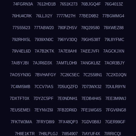
74FGRN3A
7612HD1B
7651K273
76BJGQ4F
76G4013Z
76HU4CRK
76LLJI2Y
7777M27H
77BED9B2
77BGMMG4
77S55623
77TABW20
780FZHSV
78Q29S80
78XWEZ88
792RHX5L
7939XN0C
796YV3DQ
79GHS38T
79L8YFMC
79V4EL6D
7A7B2KTK
7A7E8AHI
7AEEJVFI
7AGCKJXN
7AIBYJBI
7AJR6D3X
7AMTLOH9
7ANGKL8Z
7AOR3BJY
7AOSYN3G
7BVHAFGY
7C26C5EC
7C2S58N1
7C2XDJQN
7C4MI5MB
7CCV7IAS
7D5UQZFD
7D73WX32
7DULR9YN
7DXTFT0X
7DYZC5PF
7E0NDNH1
7EDB4H4S
7EE3M9WJ
7EUSEMEI
7EYNVZ6I
7FB2DR6D
7FE1WG6S
7FGV6NG8
7FKTW3MA
7FRYD8I9
7FX48QP3
7GDV0B8J
7GER99GF
7H8E1KTR
7H8LPLGJ
7I854907
7IAYUF4X
7IRRICQI