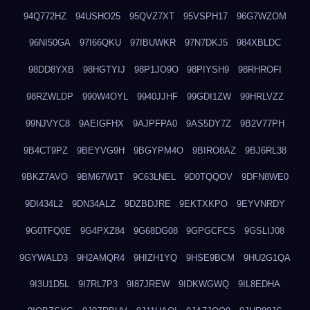
94Q772HZ
94USHO25
95QVZ7XT
95VSPH17
96G7WZOM
96NI50GA
97I66QKU
97IBUWKR
97N7DKJ5
984XBLDC
98DD8YXB
98HGTYIJ
98P1JO9O
98PIYSH9
98RHROFI
98RZWLDP
990W4OYL
9940JJHF
99GDI1ZW
99HRLVZZ
99NJVYC8
9AEIGFHX
9AJPFPA0
9AS5DY7Z
9B2V77PH
9B4CT9PZ
9BEYVG9H
9BGYPM4O
9BIRO8AZ
9BJ6RL38
9BKZ7AVO
9BM67W1T
9C63LNEL
9D0TQQOV
9DFN8WE0
9DI434L2
9DN34ALZ
9DZBDJRE
9EKTXKPO
9EYVNRDY
9G0TFQ0E
9G4PXZ84
9G68DG08
9GPGCFCS
9GSLIJ08
9GYWALD3
9H2AMQR4
9HIZH1YQ
9HSE9BCM
9HU2G1QA
9I3U1D5L
9I7RL7P3
9I87JREW
9IDKWGWQ
9IL8EDHA