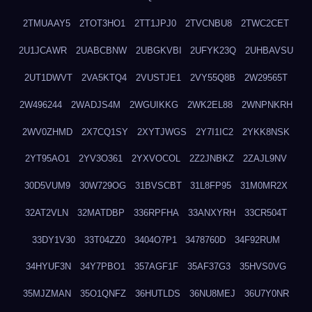
2TMUAAY5
2TOT3HO1
2TT1JPJ0
2TVCNBU8
2TWC2CET
2U1JCAWR
2UABCBNW
2UBGKVBI
2UFYK23Q
2UHBAVSU
2UT1DWVT
2VA5KTQ4
2VUSTJE1
2VY55Q8B
2W29565T
2W496244
2WADJS4M
2WGUIKKG
2WK2EL88
2WNPNKRH
2WV0ZHMD
2X7CQ1SY
2XYTJWGS
2Y7I1IC2
2YKK8NSK
2YT95AO1
2YV3O361
2YXVOCOL
2Z2JNBKZ
2ZAJL9NV
30D5VUM9
30W729OG
31BVSCBT
31L8FP95
31M0MR2X
32AT2VLN
32MATDBP
336RPFHA
33ANXYRH
33CR504T
33DY1V30
33T04ZZ0
3404O7P1
3478760D
34F92RUM
34HYUF3N
34Y7PBO1
357AGF1F
35AF37G3
35HVS0VG
35MJZMAN
35O1QNFZ
36HUTLDS
36NU8MEJ
36U7Y0NR