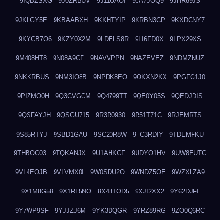
9IQBZSXG
9J0ZRBUV
9J11UAOI
9JA7JOQ9
9JHR89JS
9JKLGY5E
9KBAABXH
9KKHTYIP
9KRBN3CP
9KXDCNY7
9KYCB7O6
9KZY0X2M
9LDELS8R
9LI6FD0X
9LPX29XS
9M408HT8
9N08A9CF
9NAVVPPN
9NAZEVEZ
9NDMZNUZ
9NKKRBUS
9NM3IO8B
9NPDK8EO
9OKXN2KX
9PGFG1J0
9PIZMO0H
9Q3CVGCM
9Q4799TT
9QE0Y05S
9QEDJDIS
9QSFAYJH
9QSGU715
9R3R0930
9R51T71C
9RJEMRTS
9S85RTYJ
9SBD1GAU
9SC20R8W
9TC3RDIY
9TDEMFKU
9THBOC03
9TQKANJX
9U1AHKCF
9UDYO1HV
9UW8EUTC
9VL4EOJB
9VLVMX0I
9W0SDU2O
9WNDZ5OE
9WZXLZA9
9X1M8G59
9X1RL5NO
9X48TOD5
9XJI2XX2
9Y62DJFI
9Y7WP9SF
9YJJZJ6M
9YK3DQGR
9YRZ89RG
9ZO0Q6RC