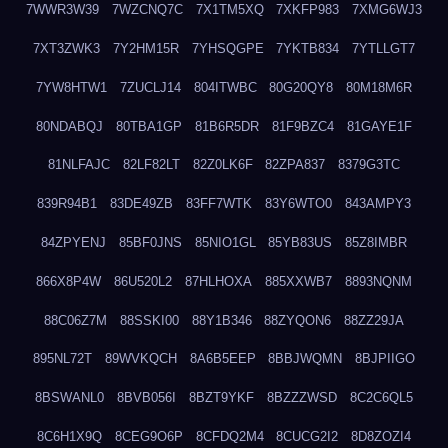
7WWR3W39
7WZCNQ7C
7X1TM5XQ
7XKFP983
7XMG6WJ3
7XT3ZWK3
7Y2HM15R
7YHSQGPE
7YKTB834
7YTLLGT7
7YW8HTW1
7ZUCLJ14
804ITWBC
80G20QY8
80M18M6R
80NDABQJ
80TBA1GP
81B6R5DR
81F9BZC4
81GAYE1F
81NLFAJC
82LF82LT
82Z0LK6F
82ZPA837
8379G3TC
839R94B1
83DE49ZB
83FF7WTK
83Y6WTO0
843AMPY3
84ZPYENJ
85BF0JNS
85NIO1GL
85YB83US
85Z8IMBR
866X8P4W
86U520L2
87HLHOXA
885XXWB7
8893NQNM
88C06Z7M
88SSKI00
88Y1B346
88ZYQON6
88ZZ29JA
895NL72T
89WVKQCH
8A6B5EEP
8BBJWQMN
8BJPIIGO
8BSWANL0
8BVB056I
8BZT9YKF
8BZZZWSD
8C2C6QL5
8C6H1X9Q
8CEG9O6P
8CFDQ2M4
8CUCG2I2
8D8ZOZI4