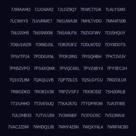
7JIRAAHO
7JJO4AR2
7JLOZ9Q7
7KWC77GK
7LALYSM0
7LCWIIY0
7LVURME7
7M1UWA38
7MHLTVDG
7MM4F50B
7NL020H5
7NS5N00M
7NSA9LFN
7NZIGFWV
7O15HQUY
7O6U1WZR
7O89DJ0L
7OB253FZ
7ODLM7D2
7OY8DOTS
7P5VTP24
7PDDGXNL
7PDF28N1
7PISQHBH
7PKT2VUV
7PN5ZVPO
7PS4XQMK
7PVQC4XL
7PVZ4BY4
7PY3EC1H
7Q1VZL8M
7QAQLLVB
7QP7DLC5
7QSLGYCU
7R0ZOLUX
7R9IGDKD
7ROB1V3K
7RPZVSPJ
7RX9CIDZ
7SH2DRLB
7T1IUHHO
7T3VE5UQ
7TKA257G
7TYDPROM
7UA3TIBE
7ULOHB33
7UTVLU59
7V2MI6BF
7V37GO5C
7V513WU4
7VACJZDW
7WHDQ1JB
7WHY4Z0N
7WQXY6L4
7WRFNCB0