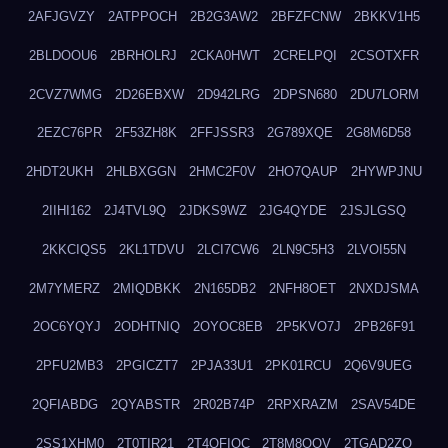
2AFJGVZY
2ATPPOCH
2B2G3AW2
2BFZFCNW
2BKKV1H5
2BLDOOU6
2BRHOLRJ
2CKA0HWT
2CRELPQI
2CSOTXFR
2CVZ7WMG
2D26EBXW
2D942LRG
2DPSN680
2DU7LORM
2EZC76PR
2F53ZH8K
2FFJSSR3
2G789XQE
2G8M6D58
2HDT2UKH
2HLBXGGN
2HMC2F0V
2HO7QAUP
2HYWPJNU
2IIHI162
2J4TVL9Q
2JDKS9WZ
2JG4QYDE
2JSJLGSQ
2KKCIQS5
2KL1TDVU
2LCI7CW6
2LN9C5H3
2LVOI55N
2M7YMERZ
2MIQDBKK
2N165DB2
2NFH8OET
2NXDJSMA
2OC6YQYJ
2ODHTNIQ
2OYOC8EB
2P5KVO7J
2PB26F91
2PFU2MB3
2PGICZT7
2PJA33U1
2PK01RCU
2Q6V9UEG
2QFIABDG
2QYABSTR
2R02B74P
2RPXRAZM
2SAV54DE
2SS1XHM0
2T0TIR21
2T4QFIOC
2T8M8OOV
2TGAD2ZO