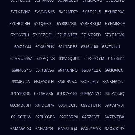
5UJY0QQ2
5UPNX603
5UUMB8OT
5V5K9CVS
5VB3LIYB
5VTXJVNC
5VVNNS1S
5XJ2MR7Y
5XSF9JLS
5XU6ZP3A
5Y0HCRBH
5Y1QS60T
5Y86UZX6
5YB5BBQM
5YHM530M
5YO667IH
5YO7ZQGL
5Z1BWJEZ
5Z1VP9TD
5ZYFJGV9
60IZ2Y44
60X8LPUK
62LJGRE8
6316UU0I
634ZKLU1
63MVU7SW
63SPQINX
63WDQUHH
63X60DYM
64996J11
659M6G4O
65TIBAG5
65TN6NPQ
65UV4E1K
660K94O5
663467JW
664ESOLH
664FNVV4
66C6U597
66NBHAON
675YBKS0
67T6PVX5
67UCAPT0
6899WHVC
68EZZKJQ
68OMB6UH
68PDCJPV
68QHDOI3
699GTUTR
69KWPV8F
69LSOT1W
69PLXGPN
69S53RP0
6A5ZOVTI
6A7TVFIW
6AMAWT34
6ANZ4C8L
6AS3LJQ4
6AX21SAB
6AX80CNX