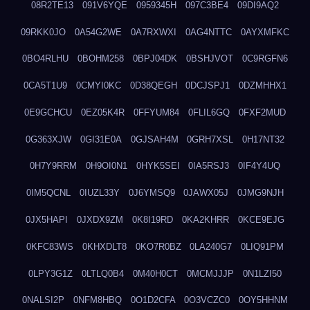
08R2TE13
091V6YQE
0959345H
097C3BE4
09DI9AQ2
09RKK0JO
0A54G2WE
0A7RXWXI
0AG4NTTC
0AYXMFKC
0BO4RLHU
0BOHM258
0BPJ04DK
0BSHJVOT
0C9RGFN6
0CA5T1U9
0CMYI0KC
0D38QEGH
0DCJSPJ1
0DZMHHX1
0E9GCHCU
0EZ05K4R
0FFYUM84
0FLIL6GQ
0FXF2MUD
0G363XJW
0GI31E0A
0GJSAH4M
0GRH7XSL
0H17NT32
0H7Y9RRM
0H9OI0N1
0HYK5SEI
0IA5RSJ3
0IF4Y4UQ
0IM5QCNL
0IUZL33Y
0J6YMSQ9
0JAWX05J
0JMG9NJH
0JX5HAPI
0JXDX9ZM
0K8I19RD
0KA2KHRR
0KCE9EJG
0KFC83WS
0KHXDLT8
0KO7R0BZ
0LA240G7
0LIQ91PM
0LPY3G1Z
0LTLQ0B4
0M40H0CT
0MCMJJJP
0N1LZI50
0NALSI2P
0NFM8HBQ
0O1D2CFA
0O3VCZC0
0OY5HHNM