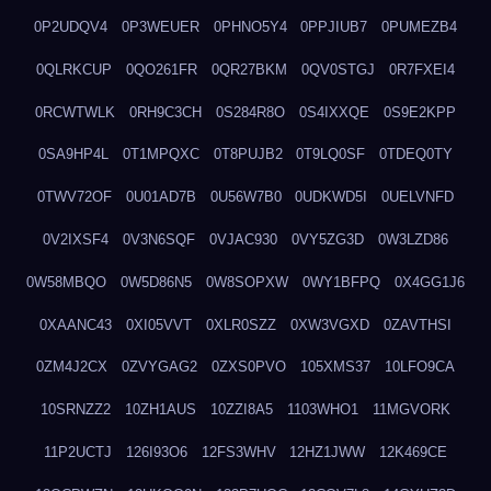
0P2UDQV4
0P3WEUER
0PHNO5Y4
0PPJIUB7
0PUMEZB4
0QLRKCUP
0QO261FR
0QR27BKM
0QV0STGJ
0R7FXEI4
0RCWTWLK
0RH9C3CH
0S284R8O
0S4IXXQE
0S9E2KPP
0SA9HP4L
0T1MPQXC
0T8PUJB2
0T9LQ0SF
0TDEQ0TY
0TWV72OF
0U01AD7B
0U56W7B0
0UDKWD5I
0UELVNFD
0V2IXSF4
0V3N6SQF
0VJAC930
0VY5ZG3D
0W3LZD86
0W58MBQO
0W5D86N5
0W8SOPXW
0WY1BFPQ
0X4GG1J6
0XAANC43
0XI05VVT
0XLR0SZZ
0XW3VGXD
0ZAVTHSI
0ZM4J2CX
0ZVYGAG2
0ZXS0PVO
105XMS37
10LFO9CA
10SRNZZ2
10ZH1AUS
10ZZI8A5
1103WHO1
11MGVORK
11P2UCTJ
126I93O6
12FS3WHV
12HZ1JWW
12K469CE