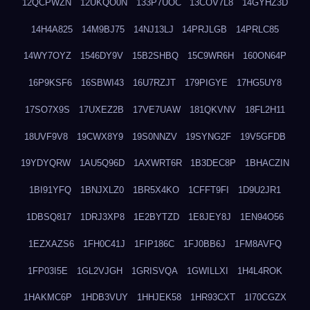
12QCPWZN
12UKQO0N
133P7UOC
13COV7L8
14GYHZ3D
14H4A825
14M9BJ75
14NJ13LJ
14PRJLGB
14PRLC85
14WY7OYZ
1546DY9V
15B2SHBQ
15C9WR6H
160ON64P
16P9KSF6
16SBWI43
16U7RZJT
179PIGYE
17HG5UY8
17SO7X9S
17UXEZ2B
17VE7UAW
181QKVNV
18FL2H11
18UVF9V8
19CWX8Y9
19S0NNZV
19SYNG2F
19V5GFDB
19YDYQRW
1AU5Q96D
1AXWRT6R
1B3DEC8P
1BHACZIN
1BI91YFQ
1BNJXLZ0
1BR5X4KO
1CFFT9FI
1D9U2JR1
1DBSQ817
1DRJ3XP8
1E2BYTZD
1E8JEY8J
1EN94O56
1EZXAZS6
1FH0C41J
1FIP186C
1FJ0BB6J
1FM8AVFQ
1FP03I5E
1GL2VJGH
1GRISVQA
1GWILLXI
1H4L4ROK
1HAKMC6P
1HDB3VUY
1HHJEK58
1HR93CXT
1I70CGZX