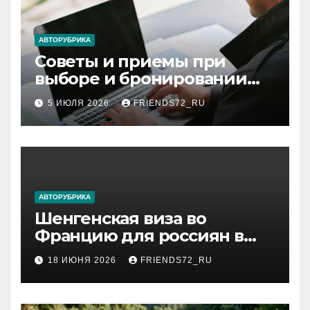
АВТОРУБРИКА
Советы и приемы при
выборе и бронировании
авиабилетов
5 ИЮЛЯ 2026
FRIENDS72_RU
АВТОРУБРИКА
Шенгенская виза во
Францию для россиян в
2026 году: сроки от 3 дней
18 ИЮНЯ 2026
FRIENDS72_RU
и список необходимых
документов