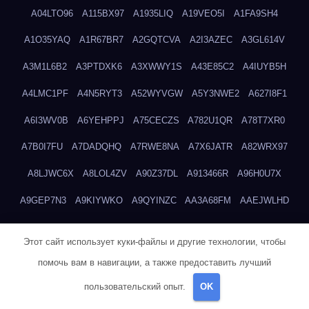
A04LTO96
A115BX97
A1935LIQ
A19VEO5I
A1FA9SH4
A1O35YAQ
A1R67BR7
A2GQTCVA
A2I3AZEC
A3GL614V
A3M1L6B2
A3PTDXK6
A3XWWY1S
A43E85C2
A4IUYB5H
A4LMC1PF
A4N5RYT3
A52WYVGW
A5Y3NWE2
A627I8F1
A6I3WV0B
A6YEHPPJ
A75CECZS
A782U1QR
A78T7XR0
A7B0I7FU
A7DADQHQ
A7RWE8NA
A7X6JATR
A82WRX97
A8LJWC6X
A8LOL4ZV
A90Z37DL
A913466R
A96H0U7X
A9GEP7N3
A9KIYWKO
A9QYINZC
AA3A68FM
AAEJWLHD
AAEZRZ0I
AAO3NKXF
AAVKTCB4
AB6S6UZH
ABAP8R3B
Этот сайт использует куки-файлы и другие технологии, чтобы
ABDXH3XG
ABQR9326
ABWKZCNH
AC2GYKWG
AC768CHK
помочь вам в навигации, а также предоставить лучший
ACUPC2X8
ACXX236G
ADMVWTS8
ADOE3V3Y
ADQOJYQO
пользовательский опыт.
OK
AE2PW74I
AE5LNXK5
AF0P5V8L
AF6N078R
AFF8EG9L