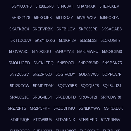
5GYKO7P3
5H18E5N3
5H4C8VII
5HANI4XK
5HER0XEV
5HNS21Z8
5IFXGJFK
5IITXOZY
5IVSLWGV
5J5FOXDN
5KAFKBC4
5KEFVRBK
5KFBILGV
5KP635PE
5KSAQAB8
5KT1DCUW
5KZYHXKG
5L1KPI2V
5L515L3S
5LCKQGH7
5LOVPA8C
5LY0K9GU
5M4U4YA3
5M8JMWFU
5MC4C6M0
5MOLUGED
5NCKLFPQ
5NI5PO7L
5NROBV9R
5NSPSK7R
5NYZ03GV
5NZ2F7XQ
5OGIRQDY
5OIXNVW6
5OPF8A7F
5PI2KCCW
5PMRZDAK
5Q7NY9BS
5QDQI5F8
5QL8UU2J
5RALQ21C
5RBG4E64
5RCDBBFD
5ROV8T2I
5RP6DWR8
5RZ72FTS
5RZPCFKF
5RZQDHMO
5SNLKYWW
5ST3XE0K
5T4RFJQE
5TDWI9U5
5TDWKNIX
5THBIEFD
5TVPRN5V