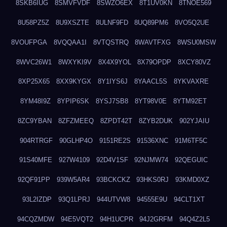
8SKB6IUG
8SMVFVDF
8SWZO6EX
8T1UV0KN
8TNOE569
8U58PZ5Z
8U9XSZTE
8ULNF9FD
8UQ89PM6
8VO5Q2UE
8VOUFPGA
8VQQAA1I
8VTQSTRQ
8WAVTFXG
8WSU0MSW
8WVC26W1
8WXYKI9V
8X4X9YOL
8X79OPDP
8XCY80VZ
8XP25X65
8XX9KYGX
8Y1IYS6J
8YAACL5S
8YKVAXRE
8YM48I9Z
8YPIP6SK
8YSJ7SB8
8YT98V0E
8YTM92ET
8ZC9YBAN
8ZFZMEEQ
8ZPDT42T
8ZYB2DUK
902YJAIU
904RTRGF
90GLHP4O
9151RE2S
91536XNC
91M6TF5C
91S40MFE
927W4109
92D4V1SF
92NJMW74
92QEGUIC
92QF91PP
939W5AR4
93BCKCKZ
93HKS0RJ
93KMD0XZ
93L2IZDP
93Q1LPRJ
944UTVW8
94555E9U
94CLT1XT
94CQZMDW
94E5VQT2
94H1UCPR
94J2GRFM
94Q4Z2L5