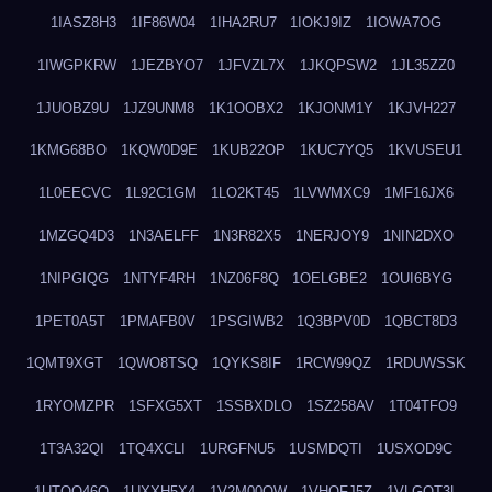
1IASZ8H3
1IF86W04
1IHA2RU7
1IOKJ9IZ
1IOWA7OG
1IWGPKRW
1JEZBYO7
1JFVZL7X
1JKQPSW2
1JL35ZZ0
1JUOBZ9U
1JZ9UNM8
1K1OOBX2
1KJONM1Y
1KJVH227
1KMG68BO
1KQW0D9E
1KUB22OP
1KUC7YQ5
1KVUSEU1
1L0EECVC
1L92C1GM
1LO2KT45
1LVWMXC9
1MF16JX6
1MZGQ4D3
1N3AELFF
1N3R82X5
1NERJOY9
1NIN2DXO
1NIPGIQG
1NTYF4RH
1NZ06F8Q
1OELGBE2
1OUI6BYG
1PET0A5T
1PMAFB0V
1PSGIWB2
1Q3BPV0D
1QBCT8D3
1QMT9XGT
1QWO8TSQ
1QYKS8IF
1RCW99QZ
1RDUWSSK
1RYOMZPR
1SFXG5XT
1SSBXDLO
1SZ258AV
1T04TFO9
1T3A32QI
1TQ4XCLI
1URGFNU5
1USMDQTI
1USXOD9C
1UTQO46Q
1UXXH5X4
1V2M00OW
1VHOFJ5Z
1VLGOT3L