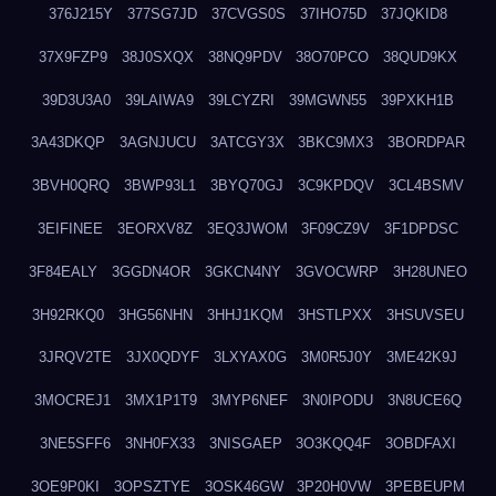
376J215Y
377SG7JD
37CVGS0S
37IHO75D
37JQKID8
37X9FZP9
38J0SXQX
38NQ9PDV
38O70PCO
38QUD9KX
39D3U3A0
39LAIWA9
39LCYZRI
39MGWN55
39PXKH1B
3A43DKQP
3AGNJUCU
3ATCGY3X
3BKC9MX3
3BORDPAR
3BVH0QRQ
3BWP93L1
3BYQ70GJ
3C9KPDQV
3CL4BSMV
3EIFINEE
3EORXV8Z
3EQ3JWOM
3F09CZ9V
3F1DPDSC
3F84EALY
3GGDN4OR
3GKCN4NY
3GVOCWRP
3H28UNEO
3H92RKQ0
3HG56NHN
3HHJ1KQM
3HSTLPXX
3HSUVSEU
3JRQV2TE
3JX0QDYF
3LXYAX0G
3M0R5J0Y
3ME42K9J
3MOCREJ1
3MX1P1T9
3MYP6NEF
3N0IPODU
3N8UCE6Q
3NE5SFF6
3NH0FX33
3NISGAEP
3O3KQQ4F
3OBDFAXI
3OE9P0KI
3OPSZTYE
3OSK46GW
3P20H0VW
3PEBEUPM