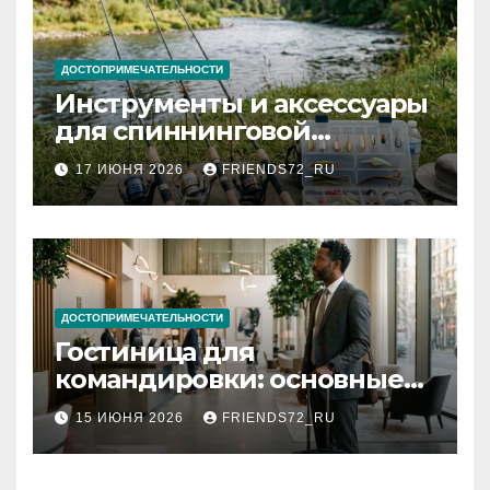
ДОСТОПРИМЕЧАТЕЛЬНОСТИ
Инструменты и аксессуары
для спиннинговой
рыбалки: назначение и
17 ИЮНЯ 2026
FRIENDS72_RU
типы
ДОСТОПРИМЕЧАТЕЛЬНОСТИ
Гостиница для
командировки: основные
критерии выбора
15 ИЮНЯ 2026
FRIENDS72_RU