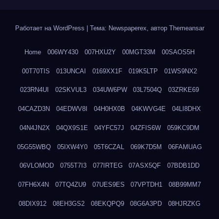
Работает на WordPress
|
Тема: Newspaperex, автор
Themeansar
Home
006WY430
007HXU2Y
00MGT33M
00SAOS5H
00T70TIS
013UNCAI
0169XX1F
019K5LTP
01WS9NX2
023RN4UI
02SKVUL3
034UW6PW
03L7504Q
03ZRKE69
04CAZD3N
04EDWV8I
04H0HX0B
04KWVG4E
04LI8DHX
04N4JN2X
04QX9S1E
04YFC57J
04ZFIS6W
059KC9DM
05G55WBQ
05IXW4Y0
05T6CZAL
069K7D5M
06FAMUAG
06VLOMOD
0755T7I3
077IRTEG
07ASX5QF
07BDB1DD
07FH6X4N
07TQ4ZU9
07UES9ES
07VPTDH1
08B99MM7
08DIX912
08EH3GS2
08EKQPQ9
08G6A3PD
08HJRZKG