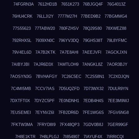
74FGRN3A
7612HD1B
7651K273
76BJGQ4F
76G4013Z
76HU4CRK
76LLJI2Y
7777M27H
77BED9B2
77BGMMG4
77S55623
77TABW20
780FZHSV
78Q29S80
78XWEZ88
792RHX5L
7939XN0C
796YV3DQ
79GHS38T
79L8YFMC
79V4EL6D
7A7B2KTK
7A7E8AHI
7AEEJVFI
7AGCKJXN
7AIBYJBI
7AJR6D3X
7AMTLOH9
7ANGKL8Z
7AOR3BJY
7AOSYN3G
7BVHAFGY
7C26C5EC
7C2S58N1
7C2XDJQN
7C4MI5MB
7CCV7IAS
7D5UQZFD
7D73WX32
7DULR9YN
7DXTFT0X
7DYZC5PF
7E0NDNH1
7EDB4H4S
7EE3M9WJ
7EUSEMEI
7EYNVZ6I
7FB2DR6D
7FE1WG6S
7FGV6NG8
7FKTW3MA
7FRYD8I9
7FX48QP3
7GDV0B8J
7GER99GF
7H8E1KTR
7H8LPLGJ
7I854907
7IAYUF4X
7IRRICQI