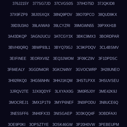
376J215Y
377SG7JD
37CVGS0S
37IHO75D
37JQKID8
37X9FZP9
38J0SXQX
38NQ9PDV
38O70PCO
38QUD9KX
39D3U3A0
39LAIWA9
39LCYZRI
39MGWN55
39PXKH1B
3A43DKQP
3AGNJUCU
3ATCGY3X
3BKC9MX3
3BORDPAR
3BVH0QRQ
3BWP93L1
3BYQ70GJ
3C9KPDQV
3CL4BSMV
3EIFINEE
3EORXV8Z
3EQ3JWOM
3F09CZ9V
3F1DPDSC
3F84EALY
3GGDN4OR
3GKCN4NY
3GVOCWRP
3H28UNEO
3H92RKQ0
3HG56NHN
3HHJ1KQM
3HSTLPXX
3HSUVSEU
3JRQV2TE
3JX0QDYF
3LXYAX0G
3M0R5J0Y
3ME42K9J
3MOCREJ1
3MX1P1T9
3MYP6NEF
3N0IPODU
3N8UCE6Q
3NE5SFF6
3NH0FX33
3NISGAEP
3O3KQQ4F
3OBDFAXI
3OE9P0KI
3OPSZTYE
3OSK46GW
3P20H0VW
3PEBEUPM