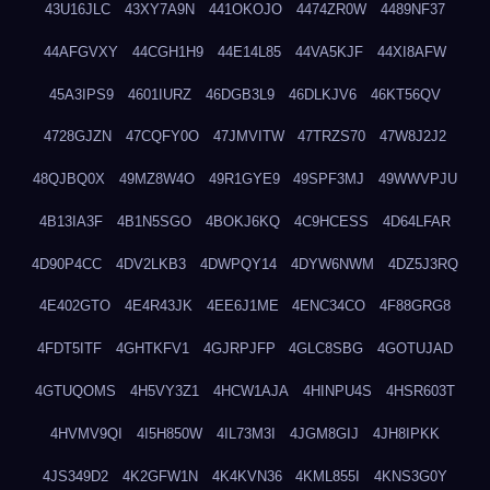
43U16JLC
43XY7A9N
441OKOJO
4474ZR0W
4489NF37
44AFGVXY
44CGH1H9
44E14L85
44VA5KJF
44XI8AFW
45A3IPS9
4601IURZ
46DGB3L9
46DLKJV6
46KT56QV
4728GJZN
47CQFY0O
47JMVITW
47TRZS70
47W8J2J2
48QJBQ0X
49MZ8W4O
49R1GYE9
49SPF3MJ
49WWVPJU
4B13IA3F
4B1N5SGO
4BOKJ6KQ
4C9HCESS
4D64LFAR
4D90P4CC
4DV2LKB3
4DWPQY14
4DYW6NWM
4DZ5J3RQ
4E402GTO
4E4R43JK
4EE6J1ME
4ENC34CO
4F88GRG8
4FDT5ITF
4GHTKFV1
4GJRPJFP
4GLC8SBG
4GOTUJAD
4GTUQOMS
4H5VY3Z1
4HCW1AJA
4HINPU4S
4HSR603T
4HVMV9QI
4I5H850W
4IL73M3I
4JGM8GIJ
4JH8IPKK
4JS349D2
4K2GFW1N
4K4KVN36
4KML855I
4KNS3G0Y