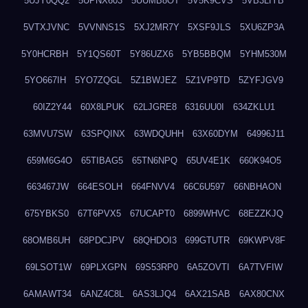
5UJY0QQ2
5UPNX603
5UUMB8OT
5V5K9CVS
5VB3LIYB
5VTXJVNC
5VVNNS1S
5XJ2MR7Y
5XSF9JLS
5XU6ZP3A
5Y0HCRBH
5Y1QS60T
5Y86UZX6
5YB5BBQM
5YHM530M
5YO667IH
5YO7ZQGL
5Z1BWJEZ
5Z1VP9TD
5ZYFJGV9
60IZ2Y44
60X8LPUK
62LJGRE8
6316UU0I
634ZKLU1
63MVU7SW
63SPQINX
63WDQUHH
63X60DYM
64996J11
659M6G4O
65TIBAG5
65TN6NPQ
65UV4E1K
660K94O5
663467JW
664ESOLH
664FNVV4
66C6U597
66NBHAON
675YBKS0
67T6PVX5
67UCAPT0
6899WHVC
68EZZKJQ
68OMB6UH
68PDCJPV
68QHDOI3
699GTUTR
69KWPV8F
69LSOT1W
69PLXGPN
69S53RP0
6A5ZOVTI
6A7TVFIW
6AMAWT34
6ANZ4C8L
6AS3LJQ4
6AX21SAB
6AX80CNX