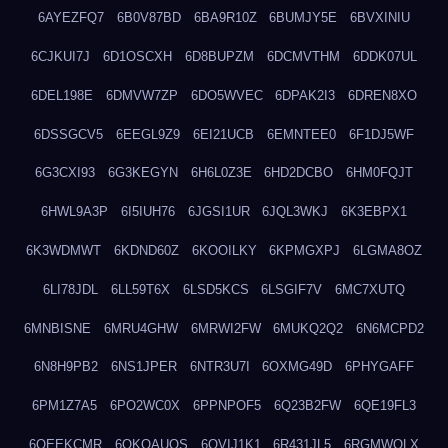
6AYEZFQ7
6B0V87BD
6BA9R10Z
6BUMJY5E
6BVXINIU
6CJKUI7J
6D1OSCXH
6D8BUPZM
6DCMVTHM
6DDK07UL
6DEL198E
6DMVW7ZP
6DO5WVEC
6DPAK2I3
6DREN8XO
6DSSGCV5
6EEGL9Z9
6EI21UCB
6EMNTEE0
6F1DJ5WF
6G3CXI93
6G3KEGYN
6H6L0Z3E
6HD2DCBO
6HM0FQJT
6HWL9A3P
6I5IUH76
6JGSI1UR
6JQL3WKJ
6K3EBPX1
6K3WDMWT
6KDND60Z
6KOOILKY
6KPMGXPJ
6LGMA8OZ
6LI78JDL
6LL59T6X
6LSD5KCS
6LSGIF7V
6MC7XUTQ
6MNBISNE
6MRU4GHW
6MRWI2FW
6MUKQ2Q2
6N6MCPD2
6N8H9PB2
6NS1JPER
6NTR3U7I
6OXMG49D
6PHYGAFF
6PM1Z7A5
6PO2WC0X
6PPNPOF5
6Q23B2FW
6QE19FL3
6QEEKCMR
6QKOAUOS
6QVIJ1K1
6R431JL5
6RGMWOLX