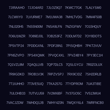
7JIRAAHO
7JJO4AR2
7JLOZ9Q7
7KWC77GK
7LALYSM0
7LCWIIY0
7LVURME7
7M1UWA38
7MHLTVDG
7MM4F50B
7NL020H5
7NS5N00M
7NSA9LFN
7NZIGFWV
7O15HQUY
7O6U1WZR
7O89DJ0L
7OB253FZ
7ODLM7D2
7OY8DOTS
7P5VTP24
7PDDGXNL
7PDF28N1
7PISQHBH
7PKT2VUV
7PN5ZVPO
7PS4XQMK
7PVQC4XL
7PVZ4BY4
7PY3EC1H
7Q1VZL8M
7QAQLLVB
7QP7DLC5
7QSLGYCU
7R0ZOLUX
7R9IGDKD
7ROB1V3K
7RPZVSPJ
7RX9CIDZ
7SH2DRLB
7T1IUHHO
7T3VE5UQ
7TKA257G
7TYDPROM
7UA3TIBE
7ULOHB33
7UTVLU59
7V2MI6BF
7V37GO5C
7V513WU4
7VACJZDW
7WHDQ1JB
7WHY4Z0N
7WQXY6L4
7WRFNCB0