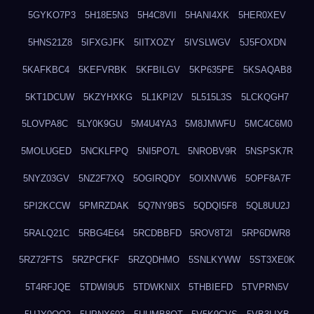
5GYKO7P3
5H18E5N3
5H4C8VII
5HANI4XK
5HER0XEV
5HNS21Z8
5IFXGJFK
5IITXOZY
5IVSLWGV
5J5FOXDN
5KAFKBC4
5KEFVRBK
5KFBILGV
5KP635PE
5KSAQAB8
5KT1DCUW
5KZYHXKG
5L1KPI2V
5L515L3S
5LCKQGH7
5LOVPA8C
5LY0K9GU
5M4U4YA3
5M8JMWFU
5MC4C6M0
5MOLUGED
5NCKLFPQ
5NI5PO7L
5NROBV9R
5NSPSK7R
5NYZ03GV
5NZ2F7XQ
5OGIRQDY
5OIXNVW6
5OPF8A7F
5PI2KCCW
5PMRZDAK
5Q7NY9BS
5QDQI5F8
5QL8UU2J
5RALQ21C
5RBG4E64
5RCDBBFD
5ROV8T2I
5RP6DWR8
5RZ72FTS
5RZPCFKF
5RZQDHMO
5SNLKYWW
5ST3XE0K
5T4RFJQE
5TDWI9U5
5TDWKNIX
5THBIEFD
5TVPRN5V