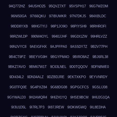
94Q772HZ
94USHO25
95QVZ7XT
95VSPH17
96G7WZOM
96NI50GA
97I66QKU
97IBUWKR
97N7DKJ5
984XBLDC
98DD8YXB
98HGTYIJ
98P1JO9O
98PIYSH9
98RHROFI
98RZWLDP
990W4OYL
9940JJHF
99GDI1ZW
99HRLVZZ
99NJVYC8
9AEIGFHX
9AJPFPA0
9AS5DY7Z
9B2V77PH
9B4CT9PZ
9BEYVG9H
9BGYPM4O
9BIRO8AZ
9BJ6RL38
9BKZ7AVO
9BM67W1T
9C63LNEL
9D0TQQOV
9DFN8WE0
9DI434L2
9DN34ALZ
9DZBDJRE
9EKTXKPO
9EYVNRDY
9G0TFQ0E
9G4PXZ84
9G68DG08
9GPGCFCS
9GSLIJ08
9GYWALD3
9H2AMQR4
9HIZH1YQ
9HSE9BCM
9HU2G1QA
9I3U1D5L
9I7RL7P3
9I87JREW
9IDKWGWQ
9IL8EDHA