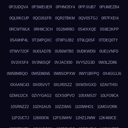
0P2UDQV4
0P3WEUER
0PHNO5Y4
0PPJIUB7
0PUMEZB4
0QLRKCUP
0QO261FR
0QR27BKM
0QV0STGJ
0R7FXEI4
0RCWTWLK
0RH9C3CH
0S284R8O
0S4IXXQE
0S9E2KPP
0SA9HP4L
0T1MPQXC
0T8PUJB2
0T9LQ0SF
0TDEQ0TY
0TWV72OF
0U01AD7B
0U56W7B0
0UDKWD5I
0UELVNFD
0V2IXSF4
0V3N6SQF
0VJAC930
0VY5ZG3D
0W3LZD86
0W58MBQO
0W5D86N5
0W8SOPXW
0WY1BFPQ
0X4GG1J6
0XAANC43
0XI05VVT
0XLR0SZZ
0XW3VGXD
0ZAVTHSI
0ZM4J2CX
0ZVYGAG2
0ZXS0PVO
105XMS37
10LFO9CA
10SRNZZ2
10ZH1AUS
10ZZI8A5
1103WHO1
11MGVORK
11P2UCTJ
126I93O6
12FS3WHV
12HZ1JWW
12K469CE