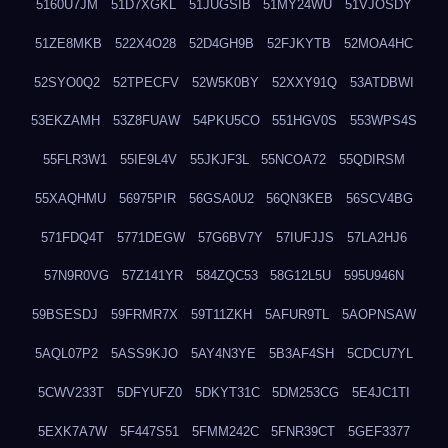
5160U7JM
51D7XGKL
51JUGSIB
51MY24WU
51VJOSDY
51ZE8MKB
522X4O28
52D4GH9B
52FJKYTB
52MOA4HC
52SYO0Q2
52TPECFV
52W5K0BY
52XXY91Q
53ATDBWI
53EKZAMH
53Z8FUAW
54PKU5CO
551HGV0S
553WPS4S
55FLR3W1
55IE9L4V
55JKJF3L
55NCOA72
55QDIRSM
55XAQHMU
56975PIR
56GSA0U2
56QN3KEB
56SCV4BG
571FDQ4T
5771DEGW
57G6BV7Y
57IUFJJS
57LA2HJ6
57N9R0VG
57Z141YR
584ZQC53
58G12L5U
595U946N
59BSESDJ
59FRMR7X
59T11ZKH
5AFUR9TL
5AOPNSAW
5AQL07P2
5ASS9KJO
5AY4N3YE
5B3AF4SH
5CDCU7YL
5CWV233T
5DFYUFZ0
5DKYT31C
5DM253CG
5E4JC1TI
5EXK7A7W
5F447S51
5FMM242C
5FNR39CT
5GEF3377