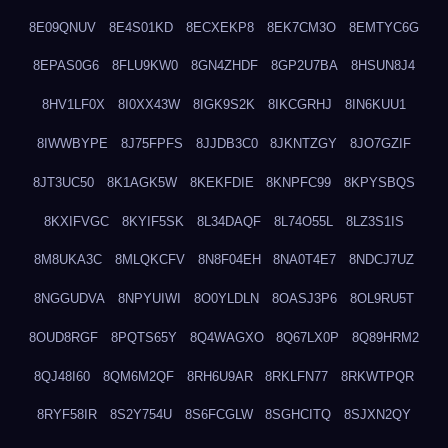
8E09QNUV
8E4S01KD
8ECXEKP8
8EK7CM3O
8EMTYC6G
8EPAS0G6
8FLU9KW0
8GN4ZHDF
8GP2U7BA
8HSUN8J4
8HV1LF0X
8I0XX43W
8IGK9S2K
8IKCGRHJ
8IN6KUU1
8IWWBYPE
8J75FPFS
8JJDB3C0
8JKNTZGY
8JO7GZIF
8JT3UC50
8K1AGK5W
8KEKFDIE
8KNPFC99
8KPYSBQS
8KXIFVGC
8KYIF5SK
8L34DAQF
8L74O55L
8LZ3S1IS
8M8UKA3C
8MLQKCFV
8N8F04EH
8NA0T4E7
8NDCJ7UZ
8NGGUDVA
8NPYUIWI
8O0YLDLN
8OASJ3P6
8OL9RU5T
8OUD8RGF
8PQTS65Y
8Q4WAGXO
8Q67LX0P
8Q89HRM2
8QJ48I60
8QM6M2QF
8RH6U9AR
8RKLFN77
8RKWTPQR
8RYF58IR
8S2Y754U
8S6FCGLW
8SGHCITQ
8SJXN2QY