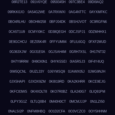
08R2TE13
091V6YQE
0959345H
097C3BE4
09DI9AQ2
09RKK0JO
0A54G2WE
0A7RXWXI
0AG4NTTC
0AYXMFKC
0BO4RLHU
0BOHM258
0BPJ04DK
0BSHJVOT
0C9RGFN6
0CA5T1U9
0CMYI0KC
0D38QEGH
0DCJSPJ1
0DZMHHX1
0E9GCHCU
0EZ05K4R
0FFYUM84
0FLIL6GQ
0FXF2MUD
0G363XJW
0GI31E0A
0GJSAH4M
0GRH7XSL
0H17NT32
0H7Y9RRM
0H9OI0N1
0HYK5SEI
0IA5RSJ3
0IF4Y4UQ
0IM5QCNL
0IUZL33Y
0J6YMSQ9
0JAWX05J
0JMG9NJH
0JX5HAPI
0JXDX9ZM
0K8I19RD
0KA2KHRR
0KCE9EJG
0KFC83WS
0KHXDLT8
0KO7R0BZ
0LA240G7
0LIQ91PM
0LPY3G1Z
0LTLQ0B4
0M40H0CT
0MCMJJJP
0N1LZI50
0NALSI2P
0NFM8HBQ
0O1D2CFA
0O3VCZC0
0OY5HHNM