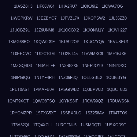
1IASZ8H3
1IF86W04
1IHA2RU7
1IOKJ9IZ
1IOWA7OG
1IWGPKRW
1JEZBYO7
1JFVZL7X
1JKQPSW2
1JL35ZZ0
1JUOBZ9U
1JZ9UNM8
1K1OOBX2
1KJONM1Y
1KJVH227
1KMG68BO
1KQW0D9E
1KUB22OP
1KUC7YQ5
1KVUSEU1
1L0EECVC
1L92C1GM
1LO2KT45
1LVWMXC9
1MF16JX6
1MZGQ4D3
1N3AELFF
1N3R82X5
1NERJOY9
1NIN2DXO
1NIPGIQG
1NTYF4RH
1NZ06F8Q
1OELGBE2
1OUI6BYG
1PET0A5T
1PMAFB0V
1PSGIWB2
1Q3BPV0D
1QBCT8D3
1QMT9XGT
1QWO8TSQ
1QYKS8IF
1RCW99QZ
1RDUWSSK
1RYOMZPR
1SFXG5XT
1SSBXDLO
1SZ258AV
1T04TFO9
1T3A32QI
1TQ4XCLI
1URGFNU5
1USMDQTI
1USXOD9C
1UTQO46Q
1UXXH5X4
1V2M00OW
1VHOFJ5Z
1VLGOT3L