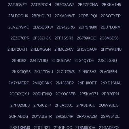
2AFJGVZY
2ATPPOCH
2B2G3AW2
2BFZFCNW
2BKKV1H5
2BLDOOU6
2BRHOLRJ
2CKA0HWT
2CRELPQI
2CSOTXFR
2CVZ7WMG
2D26EBXW
2D942LRG
2DPSN680
2DU7LORM
2EZC76PR
2F53ZH8K
2FFJSSR3
2G789XQE
2G8M6D58
2HDT2UKH
2HLBXGGN
2HMC2F0V
2HO7QAUP
2HYWPJNU
2IIHI162
2J4TVL9Q
2JDKS9WZ
2JG4QYDE
2JSJLGSQ
2KKCIQS5
2KL1TDVU
2LCI7CW6
2LN9C5H3
2LVOI55N
2M7YMERZ
2MIQDBKK
2N165DB2
2NFH8OET
2NXDJSMA
2OC6YQYJ
2ODHTNIQ
2OYOC8EB
2P5KVO7J
2PB26F91
2PFU2MB3
2PGICZT7
2PJA33U1
2PK01RCU
2Q6V9UEG
2QFIABDG
2QYABSTR
2R02B74P
2RPXRAZM
2SAV54DE
2SS1XHM0
2T0TIR21
2T4QFIOC
2T8M8OOV
2TGAD2ZO