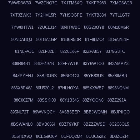
7WWR3W39
7WZCNQ7C
7X1TM5XQ
7XKFP983
7XMG6WJ3
7XT3ZWK3
7Y2HM15R
7YHSQGPE
7YKTB834
7YTLLGT7
7YW8HTW1
7ZUCLJ14
804ITWBC
80G20QY8
80M18M6R
80NDABQJ
80TBA1GP
81B6R5DR
81F9BZC4
81GAYE1F
81NLFAJC
82LF82LT
82Z0LK6F
82ZPA837
8379G3TC
839R94B1
83DE49ZB
83FF7WTK
83Y6WTO0
843AMPY3
84ZPYENJ
85BF0JNS
85NIO1GL
85YB83US
85Z8IMBR
866X8P4W
86U520L2
87HLHOXA
885XXWB7
8893NQNM
88C06Z7M
88SSKI00
88Y1B346
88ZYQON6
88ZZ29JA
895NL72T
89WVKQCH
8A6B5EEP
8BBJWQMN
8BJPIIGO
8BSWANL0
8BVB056I
8BZT9YKF
8BZZZWSD
8C2C6QL5
8C6H1X9Q
8CEG9O6P
8CFDQ2M4
8CUCG2I2
8D8ZOZI4