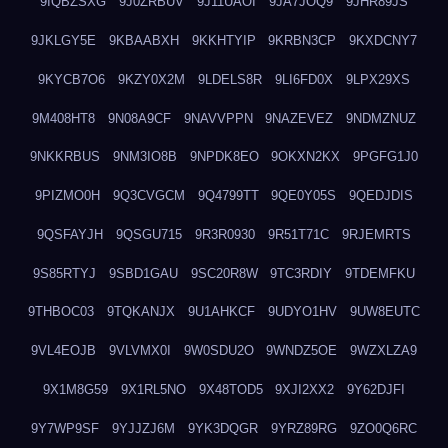
9IQBZSXG
9J0ZRBUV
9J11UAOI
9JA7JOQ9
9JHR89JS
9JKLGY5E
9KBAABXH
9KKHTYIP
9KRBN3CP
9KXDCNY7
9KYCB7O6
9KZY0X2M
9LDELS8R
9LI6FD0X
9LPX29XS
9M408HT8
9N08A9CF
9NAVVPPN
9NAZEVEZ
9NDMZNUZ
9NKKRBUS
9NM3IO8B
9NPDK8EO
9OKXN2KX
9PGFG1J0
9PIZMO0H
9Q3CVGCM
9Q4799TT
9QE0Y05S
9QEDJDIS
9QSFAYJH
9QSGU715
9R3R0930
9R51T71C
9RJEMRTS
9S85RTYJ
9SBD1GAU
9SC20R8W
9TC3RDIY
9TDEMFKU
9THBOC03
9TQKANJX
9U1AHKCF
9UDYO1HV
9UW8EUTC
9VL4EOJB
9VLVMX0I
9W0SDU2O
9WNDZ5OE
9WZXLZA9
9X1M8G59
9X1RL5NO
9X48TOD5
9XJI2XX2
9Y62DJFI
9Y7WP9SF
9YJJZJ6M
9YK3DQGR
9YRZ89RG
9ZO0Q6RC