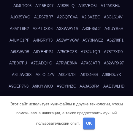
A04LTO96
A115BX97
A1935LIQ
A19VEO5I
A1FA9SH4
A1O35YAQ
A1R67BR7
A2GQTCVA
A2I3AZEC
A3GL614V
A3M1L6B2
A3PTDXK6
A3XWWY1S
A43E85C2
A4IUYB5H
A4LMC1PF
A4N5RYT3
A52WYVGW
A5Y3NWE2
A627I8F1
A6I3WV0B
A6YEHPPJ
A75CECZS
A782U1QR
A78T7XR0
A7B0I7FU
A7DADQHQ
A7RWE8NA
A7X6JATR
A82WRX97
A8LJWC6X
A8LOL4ZV
A90Z37DL
A913466R
A96H0U7X
A9GEP7N3
A9KIYWKO
A9QYINZC
AA3A68FM
AAEJWLHD
AAEZRZ0I
AAO3NKXF
AAVKTCB4
AB6S6UZH
ABAP8R3B
Этот сайт использует куки-файлы и другие технологии, чтобы
ABDXH3XG
ABQR9326
ABWKZCNH
AC2GYKWG
AC768CHK
помочь вам в навигации, а также предоставить лучший
ACUPC2X8
ACXX236G
ADMVWTS8
ADOE3V3Y
ADQOJYQO
пользовательский опыт.
OK
AE2PW74I
AE5LNXK5
AF0P5V8L
AF6N078R
AFF8EG9L