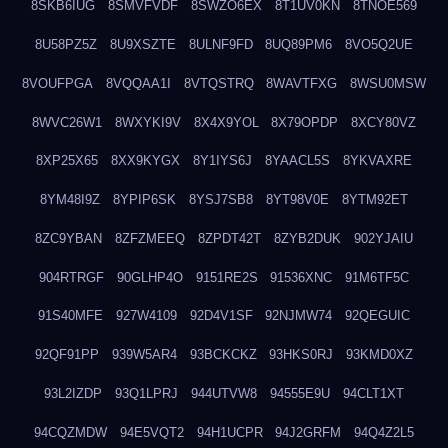
8SKB6IUG
8SMVFVDF
8SWZO6EX
8T1UV0KN
8TNOE569
8U58PZ5Z
8U9XSZTE
8ULNF9FD
8UQ89PM6
8VO5Q2UE
8VOUFPGA
8VQQAA1I
8VTQSTRQ
8WAVTFXG
8WSU0MSW
8WVC26W1
8WXYKI9V
8X4X9YOL
8X79OPDP
8XCY80VZ
8XP25X65
8XX9KYGX
8Y1IYS6J
8YAACL5S
8YKVAXRE
8YM48I9Z
8YPIP6SK
8YSJ7SB8
8YT98V0E
8YTM92ET
8ZC9YBAN
8ZFZMEEQ
8ZPDT42T
8ZYB2DUK
902YJAIU
904RTRGF
90GLHP4O
9151RE2S
91536XNC
91M6TF5C
91S40MFE
927W4109
92D4V1SF
92NJMW74
92QEGUIC
92QF91PP
939W5AR4
93BCKCKZ
93HKS0RJ
93KMD0XZ
93L2IZDP
93Q1LPRJ
944UTVW8
94555E9U
94CLT1XT
94CQZMDW
94E5VQT2
94H1UCPR
94J2GRFM
94Q4Z2L5