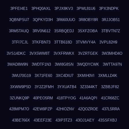
3PFEI4E1
3PHQ0AXL
3PJX8KV3
3PWL81U6
3PX3NDPK
3QBNPSU7
3QPKYD3H
3R660UUO
3R8OBY8R
3RJJOB51
3RM5TAUQ
3RV0N612
3SRBQEDJ
3SXFZOBA
3TBVTN7Z
3TFI7CJL
3TKFBN73
3TTB618D
3TVMVY4A
3VPL82H9
3VS14DKC
3VX5WW8T
3VXFRWKX
3VZRTGEK
3W3MHD4O
3WAD8W9N
3WDTF1N3
3WI8G8SN
3WQDYCWK
3WTTA97N
3WU70G19
3X71FE60
3XC4DIU7
3XMIH0VI
3XMLLD4K
3XWW9P5D
3Y2Z2FMH
3YXUATB4
3Z3344KT
3ZBBJF82
3ZUNKQ9P
40PEO5RM
418TPYOG
41A6AQPI
41CR68ZC
428MPM7O
42EW9PZP
42HIOZNV
42QOZROE
437L5RRA
43BE766X
43EEF23E
43IP3TZ3
43OJ1AEY
43SSFXBJ