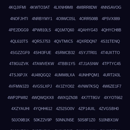
4KQJIFMI
4KWTO3AT
4LXNH9M8
4M8RR8DW
4NNSAVOG
4NOFJHTI
4NRBYMY1
4O9WC0SL
4ORR508B
4P5VX889
4PE2DGG9
4PW810LS
4Q1M7Q60
4QAHYG43
4QHYCH8B
4QL610TS
4QRSJ753
4QVTMIC5
4QXRDQN7
4S31TENQ
4SGZZGF9
4SHI3FUE
4SRMCB32
4SYJTR01
4T4UXTTO
4T8GUZVK
4TAWVEKW
4TBBI1Y5
4TJ1ASNW
4TPTYC45
4TSJ6PJX
4U48QGQ2
4UMM8LXA
4UNHPQM1
4URT243L
4VFMWJZ0
4VGSLXPJ
4VJZYO02
4VNW7KSQ
4W6ZE1F7
4WP2PW82
4WQWQXX8
4WXQZN38
4X7TT8GV
4XYOT662
4XZYAUHI
4YQHH612
4Z52SO0V
4ZP14UIL
4ZVGSBH0
50JO9B1K
50KZ2V9P
50NNJN5E
50S8F1Z0
510NBX1W