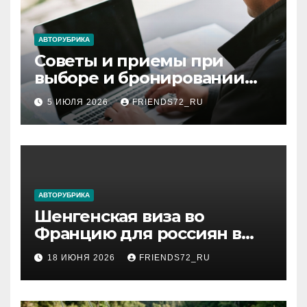
АВТОРУБРИКА
Советы и приемы при
выборе и бронировании
авиабилетов
5 ИЮЛЯ 2026
FRIENDS72_RU
АВТОРУБРИКА
Шенгенская виза во
Францию для россиян в
2026 году: сроки от 3 дней
18 ИЮНЯ 2026
FRIENDS72_RU
и список необходимых
документов