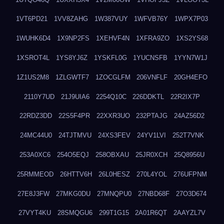
1VT6PD21
1VV8ZAHG
1W387VUY
1WFVB76Y
1WPX7P03
1WUHK6D4
1X9NP2FS
1XEHVF4N
1XFRA9ZO
1XS2YS68
1XSROT4L
1YS8YJ6Z
1YSKFL0G
1YUCNSFB
1YYN7W1J
1Z1US2M8
1ZLGWTF7
1ZOCGLFM
206VNFLF
20GH4EFO
2110Y7UD
21J9UIA6
2254Q10C
226DDKTL
22R2IX7P
22RDZ3DD
22S5F4PR
22XXR3UO
232PTAJG
24AZ56D2
24MC44U0
24TJTMVU
24XS3FEV
24YV1LVI
252T7VNK
253A0XC6
254O5EQJ
258OBXAU
25JR0XCH
25Q8956U
25RMMEOD
26HTTV6H
26L0HESZ
270L4YOL
276UFPNM
27E8J3FW
27MKG0DU
27MNQPU0
27NBD68F
27O3D674
27VYT4KU
28SMQGU6
299T1G15
2A01R6QT
2AAYZL7V