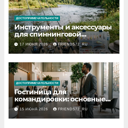
ДОСТОПРИМЕЧАТЕЛЬНОСТИ
Инструменты и аксессуары
для спиннинговой
рыбалки: назначение и
17 ИЮНЯ 2026
FRIENDS72_RU
типы
ДОСТОПРИМЕЧАТЕЛЬНОСТИ
Гостиница для
командировки: основные
критерии выбора
15 ИЮНЯ 2026
FRIENDS72_RU