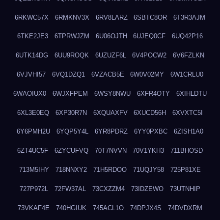
6RKWC57X
6RMKNV3X
6RV8LARZ
6SBTC8OR
6T3R3AJM
6TKE2JE3
6TPRWJZM
6U06OJTH
6UJEQ0CF
6UQ42P16
6UTK14DG
6UU9ROQK
6UZUZF6L
6V4POCW2
6V6FZLKN
6VJVHI57
6VQ1DZQ1
6VZACB5E
6W0V02MY
6W1CRLU0
6WAOIUX0
6WJXFPEM
6WSY8NWU
6XFR4OTY
6XIHLDTU
6XL3E0EQ
6XP30R7N
6XQUAXFV
6XUCD56H
6XVXTC5I
6Y6PMH2U
6YQP5Y4L
6YR8PDRZ
6YY0PXBC
6ZISH1A0
6ZT4UC5F
6ZYCUFVQ
70T7NVVN
70V1YKH3
711BHOSD
713M5IHY
718NNXY2
71H5RDOO
71UQJY58
725P81XE
727P972L
72FW37AL
73CXZZM4
73IDZEWO
73UTNHIP
73VKAF4E
740HGIUK
745ACL1O
74DPJX4S
74DVDXRM