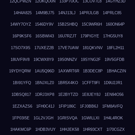
12QCPWZN
12UKQO0N
133P7UOC
13COV7L8
14GYHZ3D
14H4A825
14M9BJ75
14NJ13LJ
14PRJLGB
14PRLC85
14WY7OYZ
1546DY9V
15B2SHBQ
15C9WR6H
160ON64P
16P9KSF6
16SBWI43
16U7RZJT
179PIGYE
17HG5UY8
17SO7X9S
17UXEZ2B
17VE7UAW
181QKVNV
18FL2H11
18UVF9V8
19CWX8Y9
19S0NNZV
19SYNG2F
19V5GFDB
19YDYQRW
1AU5Q96D
1AXWRT6R
1B3DEC8P
1BHACZIN
1BI91YFQ
1BNJXLZ0
1BR5X4KO
1CFFT9FI
1D9U2JR1
1DBSQ817
1DRJ3XP8
1E2BYTZD
1E8JEY8J
1EN94O56
1EZXAZS6
1FH0C41J
1FIP186C
1FJ0BB6J
1FM8AVFQ
1FP03I5E
1GL2VJGH
1GRISVQA
1GWILLXI
1H4L4ROK
1HAKMC6P
1HDB3VUY
1HHJEK58
1HR93CXT
1I70CGZX