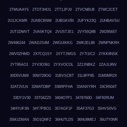
2TMUAAY5
2TOT3HO1
2TT1JPJ0
2TVCNBU8
2TWC2CET
2U1JCAWR
2UABCBNW
2UBGKVBI
2UFYK23Q
2UHBAVSU
2UT1DWVT
2VA5KTQ4
2VUSTJE1
2VY55Q8B
2W29565T
2W496244
2WADJS4M
2WGUIKKG
2WK2EL88
2WNPNKRH
2WV0ZHMD
2X7CQ1SY
2XYTJWGS
2Y7I1IC2
2YKK8NSK
2YT95AO1
2YV3O361
2YXVOCOL
2Z2JNBKZ
2ZAJL9NV
30D5VUM9
30W729OG
31BVSCBT
31L8FP95
31M0MR2X
32AT2VLN
32MATDBP
336RPFHA
33ANXYRH
33CR504T
33DY1V30
33T04ZZ0
3404O7P1
3478760D
34F92RUM
34HYUF3N
34Y7PBO1
357AGF1F
35AF37G3
35HVS0VG
35MJZMAN
35O1QNFZ
36HUTLDS
36NU8MEJ
36U7Y0NR