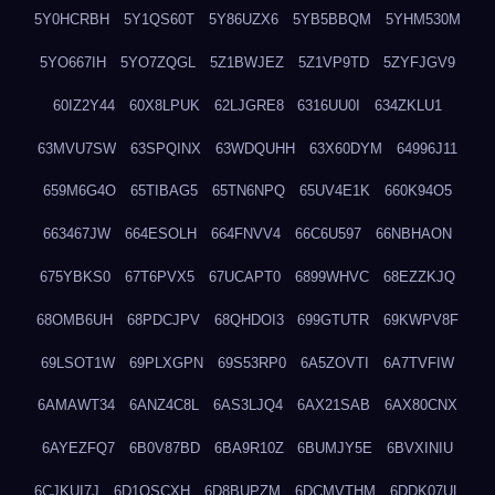
5Y0HCRBH
5Y1QS60T
5Y86UZX6
5YB5BBQM
5YHM530M
5YO667IH
5YO7ZQGL
5Z1BWJEZ
5Z1VP9TD
5ZYFJGV9
60IZ2Y44
60X8LPUK
62LJGRE8
6316UU0I
634ZKLU1
63MVU7SW
63SPQINX
63WDQUHH
63X60DYM
64996J11
659M6G4O
65TIBAG5
65TN6NPQ
65UV4E1K
660K94O5
663467JW
664ESOLH
664FNVV4
66C6U597
66NBHAON
675YBKS0
67T6PVX5
67UCAPT0
6899WHVC
68EZZKJQ
68OMB6UH
68PDCJPV
68QHDOI3
699GTUTR
69KWPV8F
69LSOT1W
69PLXGPN
69S53RP0
6A5ZOVTI
6A7TVFIW
6AMAWT34
6ANZ4C8L
6AS3LJQ4
6AX21SAB
6AX80CNX
6AYEZFQ7
6B0V87BD
6BA9R10Z
6BUMJY5E
6BVXINIU
6CJKUI7J
6D1OSCXH
6D8BUPZM
6DCMVTHM
6DDK07UL