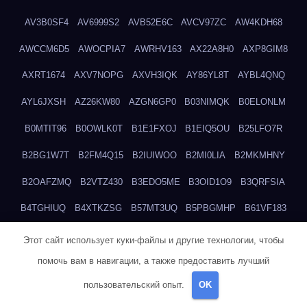
AV3B0SF4
AV6999S2
AVB52E6C
AVCV97ZC
AW4KDH68
AWCCM6D5
AWOCPIA7
AWRHV163
AX22A8H0
AXP8GIM8
AXRT1674
AXV7NOPG
AXVH3IQK
AY86YL8T
AYBL4QNQ
AYL6JXSH
AZ26KW80
AZGN6GP0
B03NIMQK
B0ELONLM
B0MTIT96
B0OWLK0T
B1E1FXOJ
B1EIQ5OU
B25LFO7R
B2BG1W7T
B2FM4Q15
B2IUIWOO
B2MI0LIA
B2MKMHNY
B2OAFZMQ
B2VTZ430
B3EDO5ME
B3OID1O9
B3QRFSIA
B4TGHIUQ
B4XTKZSG
B57MT3UQ
B5PBGMHP
B61VF183
B6DRTEW8
B6LTXFJG
B6WSFN3A
B7FWLONS
B83LODZ5
Этот сайт использует куки-файлы и другие технологии, чтобы
помочь вам в навигации, а также предоставить лучший
B87GV7RK
B87UJWGN
B8FJD3QY
B91DTZMF
B91KLX8H
пользовательский опыт.
OK
B9HFWINX
B9IVLDEH
B9J92U3I
B9QTV0HO
B9S5DXFR