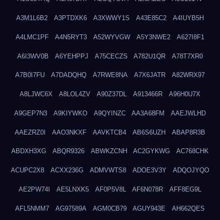
A3M1L6B2
A3PTDXK6
A3XWWY1S
A43E85C2
A4IUYB5H
A4LMC1PF
A4N5RYT3
A52WYVGW
A5Y3NWE2
A627I8F1
A6I3WV0B
A6YEHPPJ
A75CECZS
A782U1QR
A78T7XR0
A7B0I7FU
A7DADQHQ
A7RWE8NA
A7X6JATR
A82WRX97
A8LJWC6X
A8LOL4ZV
A90Z37DL
A913466R
A96H0U7X
A9GEP7N3
A9KIYWKO
A9QYINZC
AA3A68FM
AAEJWLHD
AAEZRZ0I
AAO3NKXF
AAVKTCB4
AB6S6UZH
ABAP8R3B
ABDXH3XG
ABQR9326
ABWKZCNH
AC2GYKWG
AC768CHK
ACUPC2X8
ACXX236G
ADMVWTS8
ADOE3V3Y
ADQOJYQO
AE2PW74I
AE5LNXK5
AF0P5V8L
AF6N078R
AFF8EG9L
AFL5NMM7
AG97589A
AGM0CB79
AGUY943E
AH662QES