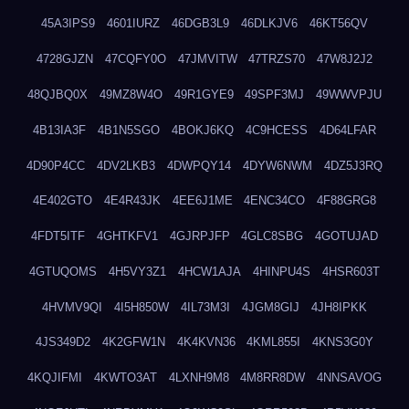
45A3IPS9
4601IURZ
46DGB3L9
46DLKJV6
46KT56QV
4728GJZN
47CQFY0O
47JMVITW
47TRZS70
47W8J2J2
48QJBQ0X
49MZ8W4O
49R1GYE9
49SPF3MJ
49WWVPJU
4B13IA3F
4B1N5SGO
4BOKJ6KQ
4C9HCESS
4D64LFAR
4D90P4CC
4DV2LKB3
4DWPQY14
4DYW6NWM
4DZ5J3RQ
4E402GTO
4E4R43JK
4EE6J1ME
4ENC34CO
4F88GRG8
4FDT5ITF
4GHTKFV1
4GJRPJFP
4GLC8SBG
4GOTUJAD
4GTUQOMS
4H5VY3Z1
4HCW1AJA
4HINPU4S
4HSR603T
4HVMV9QI
4I5H850W
4IL73M3I
4JGM8GIJ
4JH8IPKK
4JS349D2
4K2GFW1N
4K4KVN36
4KML855I
4KNS3G0Y
4KQJIFMI
4KWTO3AT
4LXNH9M8
4M8RR8DW
4NNSAVOG