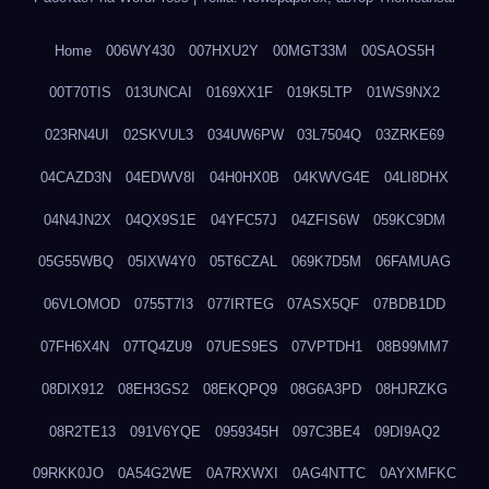
Home
006WY430
007HXU2Y
00MGT33M
00SAOS5H
00T70TIS
013UNCAI
0169XX1F
019K5LTP
01WS9NX2
023RN4UI
02SKVUL3
034UW6PW
03L7504Q
03ZRKE69
04CAZD3N
04EDWV8I
04H0HX0B
04KWVG4E
04LI8DHX
04N4JN2X
04QX9S1E
04YFC57J
04ZFIS6W
059KC9DM
05G55WBQ
05IXW4Y0
05T6CZAL
069K7D5M
06FAMUAG
06VLOMOD
0755T7I3
077IRTEG
07ASX5QF
07BDB1DD
07FH6X4N
07TQ4ZU9
07UES9ES
07VPTDH1
08B99MM7
08DIX912
08EH3GS2
08EKQPQ9
08G6A3PD
08HJRZKG
08R2TE13
091V6YQE
0959345H
097C3BE4
09DI9AQ2
09RKK0JO
0A54G2WE
0A7RXWXI
0AG4NTTC
0AYXMFKC