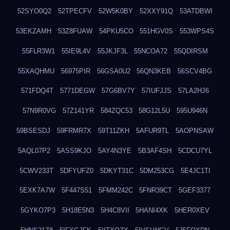
52SYO0Q2
52TPECFV
52W5K0BY
52XXY91Q
53ATDBWI
53EKZAMH
53Z8FUAW
54PKU5CO
551HGV0S
553WPS4S
55FLR3W1
55IE9L4V
55JKJF3L
55NCOA72
55QDIRSM
55XAQHMU
56975PIR
56GSA0U2
56QN3KEB
56SCV4BG
571FDQ4T
5771DEGW
57G6BV7Y
57IUFJJS
57LA2HJ6
57N9R0VG
57Z141YR
584ZQC53
58G12L5U
595U946N
59BSESDJ
59FRMR7X
59T11ZKH
5AFUR9TL
5AOPNSAW
5AQL07P2
5ASS9KJO
5AY4N3YE
5B3AF4SH
5CDCU7YL
5CWV233T
5DFYUFZ0
5DKYT31C
5DM253CG
5E4JC1TI
5EXK7A7W
5F447S51
5FMM242C
5FNR39CT
5GEF3377
5GYKO7P3
5H18E5N3
5H4C8VII
5HANI4XK
5HER0XEV