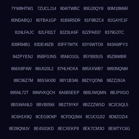
7YW8HTW1
7ZUCLJ14
804ITWBC
80G20QY8
80M18M6R
80NDABQJ
80TBA1GP
81B6R5DR
81F9BZC4
81GAYE1F
81NLFAJC
82LF82LT
82Z0LK6F
82ZPA837
8379G3TC
839R94B1
83DE49ZB
83FF7WTK
83Y6WTO0
843AMPY3
84ZPYENJ
85BF0JNS
85NIO1GL
85YB83US
85Z8IMBR
866X8P4W
86U520L2
87HLHOXA
885XXWB7
8893NQNM
88C06Z7M
88SSKI00
88Y1B346
88ZYQON6
88ZZ29JA
895NL72T
89WVKQCH
8A6B5EEP
8BBJWQMN
8BJPIIGO
8BSWANL0
8BVB056I
8BZT9YKF
8BZZZWSD
8C2C6QL5
8C6H1X9Q
8CEG9O6P
8CFDQ2M4
8CUCG2I2
8D8ZOZI4
8E09QNUV
8E4S01KD
8ECXEKP8
8EK7CM3O
8EMTYC6G