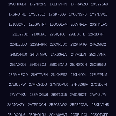
1WUHK6D4
1X9NP2FS
1XEHVF4N
1XFRA9ZO
1XS2YS68
1XSROT4L
1YS8YJ6Z
1YSKFL0G
1YUCNSFB
1YYN7W1J
1Z1US2M8
1ZLGWTF7
1ZOCGLFM
206VNFLF
20GH4EFO
2110Y7UD
21J9UIA6
2254Q10C
226DDKTL
22R2IX7P
22RDZ3DD
22S5F4PR
22XXR3UO
232PTAJG
24AZ56D2
24MC44U0
24TJTMVU
24XS3FEV
24YV1LVI
252T7VNK
253A0XC6
254O5EQJ
258OBXAU
25JR0XCH
25Q8956U
25RMMEOD
26HTTV6H
26L0HESZ
270L4YOL
276UFPNM
27E8J3FW
27MKG0DU
27MNQPU0
27NBD68F
27O3D674
27VYT4KU
28SMQGU6
299T1G15
2A01R6QT
2AAYZL7V
2AFJGVZY
2ATPPOCH
2B2G3AW2
2BFZFCNW
2BKKV1H5
2BLDOOU6
2BRHOLRJ
2CKA0HWT
2CRELPQI
2CSOTXFR