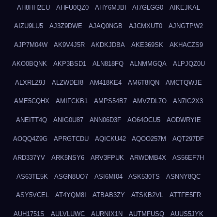
AH8HH2EU
AHFU0QZ0
AHY6MJBI
AI7GLGG0
AIKEJKAL
AIZU9LU5
AJ3Z9DWE
AJAQ0NGB
AJCMXUT0
AJNGTPW2
AJP7M04W
AK9V4J5R
AKDKJDBA
AKE369SK
AKHACZS9
AKO0BQNK
AKP3BSD1
ALN818FQ
ALNMMGQA
ALPJQZ0U
ALXRLZ9J
ALZWDEI8
AM418KE4
AM6T8IQN
AMCTQWJE
AME5CQHX
AMIFCKB1
AMPS54B7
AMVZDL7O
AN7IG2X3
ANEITT4Q
ANIG0U87
ANN06D3F
AO64OCU5
AODWRYIE
AOQQ4Z9G
APRGTCDU
AQICKU42
AQOO257M
AQT297DF
ARD337YV
ARK5NSY6
ARV3FPUK
ARWDMB4X
AS56EF7H
AS63TE5K
ASGN8UO7
ASI6MI04
ASK530TS
ASNNY8QC
ASY5VCEL
AT4YQM8I
ATBAB3ZY
ATSKB2VL
ATTFE5FR
AUH1751S
AULVLUWC
AURNIX1N
AUTMFUSQ
AUUS5JYK