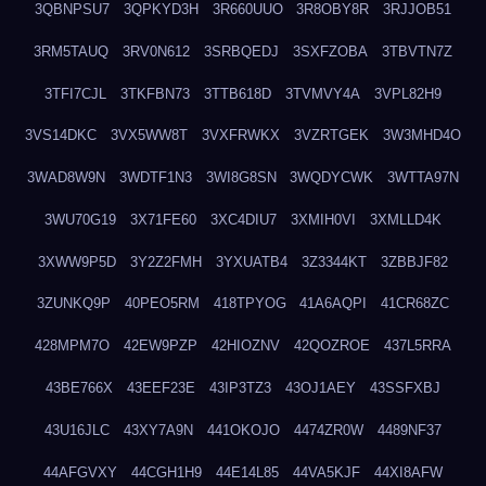
3QBNPSU7
3QPKYD3H
3R660UUO
3R8OBY8R
3RJJOB51
3RM5TAUQ
3RV0N612
3SRBQEDJ
3SXFZOBA
3TBVTN7Z
3TFI7CJL
3TKFBN73
3TTB618D
3TVMVY4A
3VPL82H9
3VS14DKC
3VX5WW8T
3VXFRWKX
3VZRTGEK
3W3MHD4O
3WAD8W9N
3WDTF1N3
3WI8G8SN
3WQDYCWK
3WTTA97N
3WU70G19
3X71FE60
3XC4DIU7
3XMIH0VI
3XMLLD4K
3XWW9P5D
3Y2Z2FMH
3YXUATB4
3Z3344KT
3ZBBJF82
3ZUNKQ9P
40PEO5RM
418TPYOG
41A6AQPI
41CR68ZC
428MPM7O
42EW9PZP
42HIOZNV
42QOZROE
437L5RRA
43BE766X
43EEF23E
43IP3TZ3
43OJ1AEY
43SSFXBJ
43U16JLC
43XY7A9N
441OKOJO
4474ZR0W
4489NF37
44AFGVXY
44CGH1H9
44E14L85
44VA5KJF
44XI8AFW