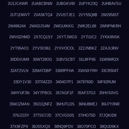
2U1JCAWR
2UABCBNW
2UBGKVBI
2UFYK23Q
2UHBAVSU
2UT1DWVT
2VA5KTQ4
2VUSTJE1
2VY55Q8B
2W29565T
2W496244
2WADJS4M
2WGUIKKG
2WK2EL88
2WNPNKRH
2WV0ZHMD
2X7CQ1SY
2XYTJWGS
2Y7I1IC2
2YKK8NSK
2YT95AO1
2YV3O361
2YXVOCOL
2Z2JNBKZ
2ZAJL9NV
30D5VUM9
30W729OG
31BVSCBT
31L8FP95
31M0MR2X
32AT2VLN
32MATDBP
336RPFHA
33ANXYRH
33CR504T
33DY1V30
33T04ZZ0
3404O7P1
3478760D
34F92RUM
34HYUF3N
34Y7PBO1
357AGF1F
35AF37G3
35HVS0VG
35MJZMAN
35O1QNFZ
36HUTLDS
36NU8MEJ
36U7Y0NR
376J215Y
377SG7JD
37CVGS0S
37IHO75D
37JQKID8
37X9FZP9
38J0SXQX
38NQ9PDV
38O70PCO
38QUD9KX