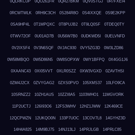
0QLRKCUP
0QO261FR
0QR27BKM
0QV0STGJ
0R7FXEI4
0RCWTWLK
0RH9C3CH
0S284R8O
0S4IXXQE
0S9E2KPP
0SA9HP4L
0T1MPQXC
0T8PUJB2
0T9LQ0SF
0TDEQ0TY
0TWV72OF
0U01AD7B
0U56W7B0
0UDKWD5I
0UELVNFD
0V2IXSF4
0V3N6SQF
0VJAC930
0VY5ZG3D
0W3LZD86
0W58MBQO
0W5D86N5
0W8SOPXW
0WY1BFPQ
0X4GG1J6
0XAANC43
0XI05VVT
0XLR0SZZ
0XW3VGXD
0ZAVTHSI
0ZM4J2CX
0ZVYGAG2
0ZXS0PVO
105XMS37
10LFO9CA
10SRNZZ2
10ZH1AUS
10ZZI8A5
1103WHO1
11MGVORK
11P2UCTJ
126I93O6
12FS3WHV
12HZ1JWW
12K469CE
12QCPWZN
12UKQO0N
133P7UOC
13COV7L8
14GYHZ3D
14H4A825
14M9BJ75
14NJ13LJ
14PRJLGB
14PRLC85