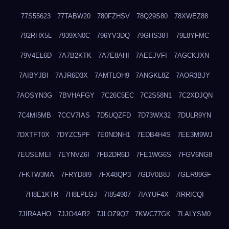
77S55623
77TABW20
780FZHSV
78Q29S80
78XWEZ88
792RHX5L
7939XN0C
796YV3DQ
79GHS38T
79L8YFMC
79V4EL6D
7A7B2KTK
7A7E8AHI
7AEEJVFI
7AGCKJXN
7AIBYJBI
7AJR6D3X
7AMTLOH9
7ANGKL8Z
7AOR3BJY
7AOSYN3G
7BVHAFGY
7C26C5EC
7C2S58N1
7C2XDJQN
7C4MI5MB
7CCV7IAS
7D5UQZFD
7D73WX32
7DULR9YN
7DXTFT0X
7DYZC5PF
7E0NDNH1
7EDB4H4S
7EE3M9WJ
7EUSEMEI
7EYNVZ6I
7FB2DR6D
7FE1WG6S
7FGV6NG8
7FKTW3MA
7FRYD8I9
7FX48QP3
7GDV0B8J
7GER99GF
7H8E1KTR
7H8LPLGJ
7I854907
7IAYUF4X
7IRRICQI
7JIRAAHO
7JJO4AR2
7JLOZ9Q7
7KWC77GK
7LALYSM0