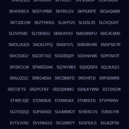
5HNS21Z8
5IFXGJFK
5IITXOZY
5IVSLWGV
5J5FOXDN
5KAFKBC4
5KEFVRBK
5KFBILGV
5KP635PE
5KSAQAB8
5KT1DCUW
5KZYHXKG
5L1KPI2V
5L515L3S
5LCKQGH7
5LOVPA8C
5LY0K9GU
5M4U4YA3
5M8JMWFU
5MC4C6M0
5MOLUGED
5NCKLFPQ
5NI5PO7L
5NROBV9R
5NSPSK7R
5NYZ03GV
5NZ2F7XQ
5OGIRQDY
5OIXNVW6
5OPF8A7F
5PI2KCCW
5PMRZDAK
5Q7NY9BS
5QDQI5F8
5QL8UU2J
5RALQ21C
5RBG4E64
5RCDBBFD
5ROV8T2I
5RP6DWR8
5RZ72FTS
5RZPCFKF
5RZQDHMO
5SNLKYWW
5ST3XE0K
5T4RFJQE
5TDWI9U5
5TDWKNIX
5THBIEFD
5TVPRN5V
5UJY0QQ2
5UPNX603
5UUMB8OT
5V5K9CVS
5VB3LIYB
5VTXJVNC
5VVNNS1S
5XJ2MR7Y
5XSF9JLS
5XU6ZP3A