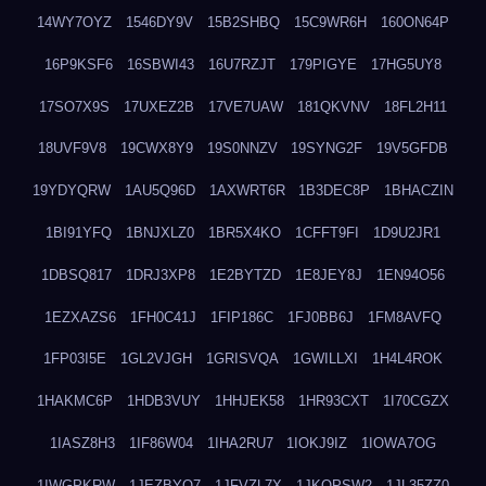
14WY7OYZ
1546DY9V
15B2SHBQ
15C9WR6H
160ON64P
16P9KSF6
16SBWI43
16U7RZJT
179PIGYE
17HG5UY8
17SO7X9S
17UXEZ2B
17VE7UAW
181QKVNV
18FL2H11
18UVF9V8
19CWX8Y9
19S0NNZV
19SYNG2F
19V5GFDB
19YDYQRW
1AU5Q96D
1AXWRT6R
1B3DEC8P
1BHACZIN
1BI91YFQ
1BNJXLZ0
1BR5X4KO
1CFFT9FI
1D9U2JR1
1DBSQ817
1DRJ3XP8
1E2BYTZD
1E8JEY8J
1EN94O56
1EZXAZS6
1FH0C41J
1FIP186C
1FJ0BB6J
1FM8AVFQ
1FP03I5E
1GL2VJGH
1GRISVQA
1GWILLXI
1H4L4ROK
1HAKMC6P
1HDB3VUY
1HHJEK58
1HR93CXT
1I70CGZX
1IASZ8H3
1IF86W04
1IHA2RU7
1IOKJ9IZ
1IOWA7OG
1IWGPKRW
1JEZBYO7
1JFVZL7X
1JKQPSW2
1JL35ZZ0