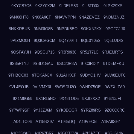
9KYCB7O6
9KZY0X2M
9LDELS8R
9LI6FD0X
9LPX29XS
9M408HT8
9N08A9CF
9NAVVPPN
9NAZEVEZ
9NDMZNUZ
9NKKRBUS
9NM3IO8B
9NPDK8EO
9OKXN2KX
9PGFG1J0
9PIZMO0H
9Q3CVGCM
9Q4799TT
9QE0Y05S
9QEDJDIS
9QSFAYJH
9QSGU715
9R3R0930
9R51T71C
9RJEMRTS
9S85RTYJ
9SBD1GAU
9SC20R8W
9TC3RDIY
9TDEMFKU
9THBOC03
9TQKANJX
9U1AHKCF
9UDYO1HV
9UW8EUTC
9VL4EOJB
9VLVMX0I
9W0SDU2O
9WNDZ5OE
9WZXLZA9
9X1M8G59
9X1RL5NO
9X48TOD5
9XJI2XX2
9Y62DJFI
9Y7WP9SF
9YJJZJ6M
9YK3DQGR
9YRZ89RG
9ZO0Q6RC
A04LTO96
A115BX97
A1935LIQ
A19VEO5I
A1FA9SH4
A1O35YAQ
A1R67BR7
A2GQTCVA
A2I3AZEC
A3GL614V