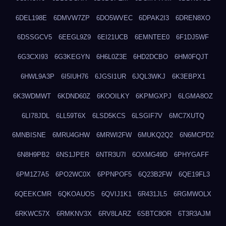
6DEL198E
6DMVW7ZP
6DO5WVEC
6DPAK2I3
6DREN8XO
6DSSGCV5
6EEGL9Z9
6EI21UCB
6EMNTEE0
6F1DJ5WF
6G3CXI93
6G3KEGYN
6H6L0Z3E
6HD2DCBO
6HM0FQJT
6HWL9A3P
6I5IUH76
6JGSI1UR
6JQL3WKJ
6K3EBPX1
6K3WDMWT
6KDND60Z
6KOOILKY
6KPMGXPJ
6LGMA8OZ
6LI78JDL
6LL59T6X
6LSD5KCS
6LSGIF7V
6MC7XUTQ
6MNBISNE
6MRU4GHW
6MRWI2FW
6MUKQ2Q2
6N6MCPD2
6N8H9PB2
6NS1JPER
6NTR3U7I
6OXMG49D
6PHYGAFF
6PM1Z7A5
6PO2WC0X
6PPNPOF5
6Q23B2FW
6QE19FL3
6QEEKCMR
6QKOAUOS
6QVIJ1K1
6R431JL5
6RGMWOLX
6RKWC57X
6RMKNV3X
6RV8LARZ
6SBTC8OR
6T3R3AJM