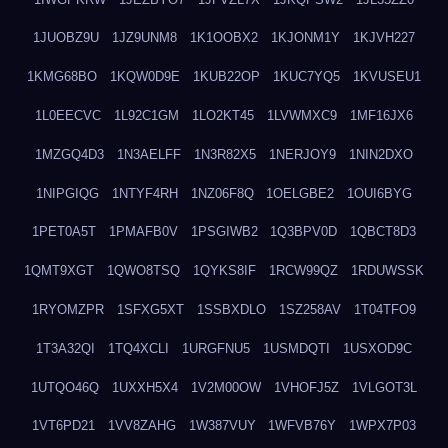
1JUOBZ9U
1JZ9UNM8
1K1OOBX2
1KJONM1Y
1KJVH227
1KMG68BO
1KQW0D9E
1KUB22OP
1KUC7YQ5
1KVUSEU1
1L0EECVC
1L92C1GM
1LO2KT45
1LVWMXC9
1MF16JX6
1MZGQ4D3
1N3AELFF
1N3R82X5
1NERJOY9
1NIN2DXO
1NIPGIQG
1NTYF4RH
1NZ06F8Q
1OELGBE2
1OUI6BYG
1PET0A5T
1PMAFB0V
1PSGIWB2
1Q3BPV0D
1QBCT8D3
1QMT9XGT
1QWO8TSQ
1QYKS8IF
1RCW99QZ
1RDUWSSK
1RYOMZPR
1SFXG5XT
1SSBXDLO
1SZ258AV
1T04TFO9
1T3A32QI
1TQ4XCLI
1URGFNU5
1USMDQTI
1USXOD9C
1UTQO46Q
1UXXH5X4
1V2M00OW
1VHOFJ5Z
1VLGOT3L
1VT6PD21
1VV8ZAHG
1W387VUY
1WFVB76Y
1WPX7P03