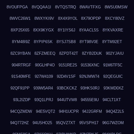
8VOUFPGA
8VQQAA1I
8VTQSTRQ
8WAVTFXG
8WSU0MSW
8WVC26W1
8WXYKI9V
8X4X9YOL
8X79OPDP
8XCY80VZ
8XP25X65
8XX9KYGX
8Y1IYS6J
8YAACL5S
8YKVAXRE
8YM48I9Z
8YPIP6SK
8YSJ7SB8
8YT98V0E
8YTM92ET
8ZC9YBAN
8ZFZMEEQ
8ZPDT42T
8ZYB2DUK
902YJAIU
904RTRGF
90GLHP4O
9151RE2S
91536XNC
91M6TF5C
91S40MFE
927W4109
92D4V1SF
92NJMW74
92QEGUIC
92QF91PP
939W5AR4
93BCKCKZ
93HKS0RJ
93KMD0XZ
93L2IZDP
93Q1LPRJ
944UTVW8
94555E9U
94CLT1XT
94CQZMDW
94E5VQT2
94H1UCPR
94J2GRFM
94Q4Z2L5
94Q772HZ
94USHO25
95QVZ7XT
95VSPH17
96G7WZOM