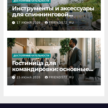
ДОСТОПРИМЕЧАТЕЛЬНОСТИ
Инструменты и аксессуары
для спиннинговой
рыбалки: назначение и
17 ИЮНЯ 2026
FRIENDS72_RU
типы
ДОСТОПРИМЕЧАТЕЛЬНОСТИ
Гостиница для
командировки: основные
критерии выбора
15 ИЮНЯ 2026
FRIENDS72_RU