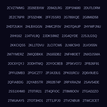
2CVZ7WMG
2D26EBXW
2D942LRG
2DPSN680
2DU7LORM
2EZC76PR
2F53ZH8K
2FFJSSR3
2G789XQE
2G8M6D58
2HDT2UKH
2HLBXGGN
2HMC2F0V
2HO7QAUP
2HYWPJNU
2IIHI162
2J4TVL9Q
2JDKS9WZ
2JG4QYDE
2JSJLGSQ
2KKCIQS5
2KL1TDVU
2LCI7CW6
2LN9C5H3
2LVOI55N
2M7YMERZ
2MIQDBKK
2N165DB2
2NFH8OET
2NXDJSMA
2OC6YQYJ
2ODHTNIQ
2OYOC8EB
2P5KVO7J
2PB26F91
2PFU2MB3
2PGICZT7
2PJA33U1
2PK01RCU
2Q6V9UEG
2QFIABDG
2QYABSTR
2R02B74P
2RPXRAZM
2SAV54DE
2SS1XHM0
2T0TIR21
2T4QFIOC
2T8M8OOV
2TGAD2ZO
2TMUAAY5
2TOT3HO1
2TT1JPJ0
2TVCNBU8
2TWC2CET