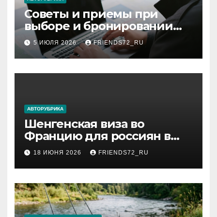
Советы и приемы при
выборе и бронировании
авиабилетов
5 ИЮЛЯ 2026
FRIENDS72_RU
АВТОРУБРИКА
Шенгенская виза во
Францию для россиян в
2026 году: сроки от 3 дней
18 ИЮНЯ 2026
FRIENDS72_RU
и список необходимых
документов