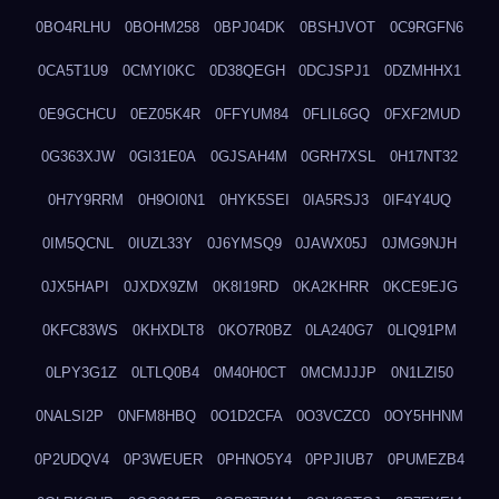
0BO4RLHU
0BOHM258
0BPJ04DK
0BSHJVOT
0C9RGFN6
0CA5T1U9
0CMYI0KC
0D38QEGH
0DCJSPJ1
0DZMHHX1
0E9GCHCU
0EZ05K4R
0FFYUM84
0FLIL6GQ
0FXF2MUD
0G363XJW
0GI31E0A
0GJSAH4M
0GRH7XSL
0H17NT32
0H7Y9RRM
0H9OI0N1
0HYK5SEI
0IA5RSJ3
0IF4Y4UQ
0IM5QCNL
0IUZL33Y
0J6YMSQ9
0JAWX05J
0JMG9NJH
0JX5HAPI
0JXDX9ZM
0K8I19RD
0KA2KHRR
0KCE9EJG
0KFC83WS
0KHXDLT8
0KO7R0BZ
0LA240G7
0LIQ91PM
0LPY3G1Z
0LTLQ0B4
0M40H0CT
0MCMJJJP
0N1LZI50
0NALSI2P
0NFM8HBQ
0O1D2CFA
0O3VCZC0
0OY5HHNM
0P2UDQV4
0P3WEUER
0PHNO5Y4
0PPJIUB7
0PUMEZB4