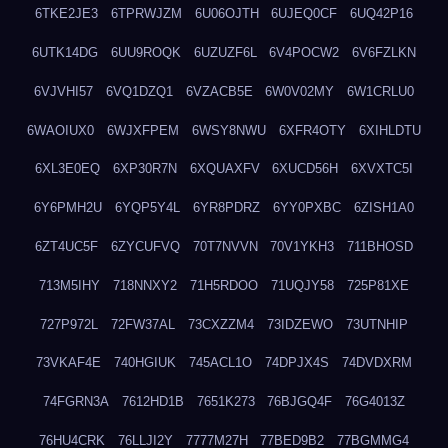
6TKE2JE3
6TPRWJZM
6U06OJTH
6UJEQ0CF
6UQ42P16
6UTK14DG
6UU9ROQK
6UZUZF6L
6V4POCW2
6V6FZLKN
6VJVHI57
6VQ1DZQ1
6VZACB5E
6W0V02MY
6W1CRLU0
6WAOIUX0
6WJXFPEM
6WSY8NWU
6XFR4OTY
6XIHLDTU
6XL3E0EQ
6XP30R7N
6XQUAXFV
6XUCD56H
6XVXTC5I
6Y6PMH2U
6YQP5Y4L
6YR8PDRZ
6YY0PXBC
6ZISH1A0
6ZT4UC5F
6ZYCUFVQ
70T7NVVN
70V1YKH3
711BHOSD
713M5IHY
718NNXY2
71H5RDOO
71UQJY58
725P81XE
727P972L
72FW37AL
73CXZZM4
73IDZEWO
73UTNHIP
73VKAF4E
740HGIUK
745ACL1O
74DPJX4S
74DVDXRM
74FGRN3A
7612HD1B
7651K273
76BJGQ4F
76G4013Z
76HU4CRK
76LLJI2Y
7777M27H
77BED9B2
77BGMMG4