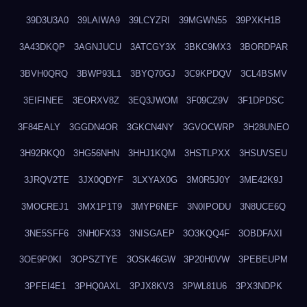
39D3U3A0
39LAIWA9
39LCYZRI
39MGWN55
39PXKH1B
3A43DKQP
3AGNJUCU
3ATCGY3X
3BKC9MX3
3BORDPAR
3BVH0QRQ
3BWP93L1
3BYQ70GJ
3C9KPDQV
3CL4BSMV
3EIFINEE
3EORXV8Z
3EQ3JWOM
3F09CZ9V
3F1DPDSC
3F84EALY
3GGDN4OR
3GKCN4NY
3GVOCWRP
3H28UNEO
3H92RKQ0
3HG56NHN
3HHJ1KQM
3HSTLPXX
3HSUVSEU
3JRQV2TE
3JX0QDYF
3LXYAX0G
3M0R5J0Y
3ME42K9J
3MOCREJ1
3MX1P1T9
3MYP6NEF
3N0IPODU
3N8UCE6Q
3NE5SFF6
3NH0FX33
3NISGAEP
3O3KQQ4F
3OBDFAXI
3OE9P0KI
3OPSZTYE
3OSK46GW
3P20H0VW
3PEBEUPM
3PFEI4E1
3PHQ0AXL
3PJX8KV3
3PWL81U6
3PX3NDPK