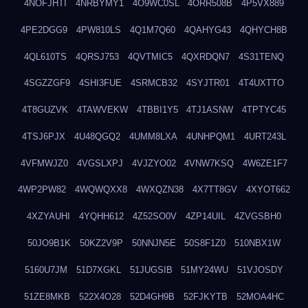
4NOFJHTI
4NRBYMY1
4O9WC0SL
4ORR508B
4P5VX889
4PE2DGG9
4PW810LS
4Q1M7Q60
4QAHYG43
4QHYCH8B
4QL610TS
4QRSJ753
4QVTMIC5
4QXRDQN7
4S31TENQ
4SGZZGF9
4SHI3FUE
4SRMCB32
4SYJTR01
4T4UXTTO
4T8GUZVK
4TAWVEKW
4TBBI1Y5
4TJ1ASNW
4TPTYC45
4TSJ6PJX
4U48QGQ2
4UMM8LXA
4UNHPQM1
4URT243L
4VFMWJZ0
4VGSLXPJ
4VJZYO02
4VNW7KSQ
4W6ZE1F7
4WP2PW82
4WQWQXX8
4WXQZN38
4X7TT8GV
4XYOT662
4XZYAUHI
4YQHH612
4Z52SO0V
4ZP14UIL
4ZVGSBH0
50JO9B1K
50KZ2V9P
50NNJN5E
50S8F1Z0
510NBX1W
5160U7JM
51D7XGKL
51JUGSIB
51MY24WU
51VJOSDY
51ZE8MKB
522X4O28
52D4GH9B
52FJKYTB
52MOA4HC