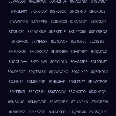
8EPAS0G6
8FLU9KW0
8GN4ZHDF
8GP2U7BA
8HSUN8J4
8HV1LF0X
8I0XX43W
8IGK9S2K
8IKCGRHJ
8IN6KUU1
8IWWBYPE
8J75FPFS
8JJDB3C0
8JKNTZGY
8JO7GZIF
8JT3UC50
8K1AGK5W
8KEKFDIE
8KNPFC99
8KPYSBQS
8KXIFVGC
8KYIF5SK
8L34DAQF
8L74O55L
8LZ3S1IS
8M8UKA3C
8MLQKCFV
8N8F04EH
8NA0T4E7
8NDCJ7UZ
8NGGUDVA
8NPYUIWI
8O0YLDLN
8OASJ3P6
8OL9RU5T
8OUD8RGF
8PQTS65Y
8Q4WAGXO
8Q67LX0P
8Q89HRM2
8QJ48I60
8QM6M2QF
8RH6U9AR
8RKLFN77
8RKWTPQR
8RYF58IR
8S2Y754U
8S6FCGLW
8SGHCITQ
8SJXN2QY
8SKB6IUG
8SMVFVDF
8SWZO6EX
8T1UV0KN
8TNOE569
8U58PZ5Z
8U9XSZTE
8ULNF9FD
8UQ89PM6
8VO5Q2UE