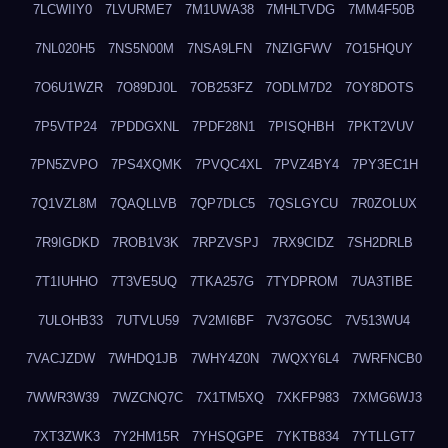
7LCWIIY0
7LVURME7
7M1UWA38
7MHLTVDG
7MM4F50B
7NL020H5
7NS5N00M
7NSA9LFN
7NZIGFWV
7O15HQUY
7O6U1WZR
7O89DJ0L
7OB253FZ
7ODLM7D2
7OY8DOTS
7P5VTP24
7PDDGXNL
7PDF28N1
7PISQHBH
7PKT2VUV
7PN5ZVPO
7PS4XQMK
7PVQC4XL
7PVZ4BY4
7PY3EC1H
7Q1VZL8M
7QAQLLVB
7QP7DLC5
7QSLGYCU
7R0ZOLUX
7R9IGDKD
7ROB1V3K
7RPZVSPJ
7RX9CIDZ
7SH2DRLB
7T1IUHHO
7T3VE5UQ
7TKA257G
7TYDPROM
7UA3TIBE
7ULOHB33
7UTVLU59
7V2MI6BF
7V37GO5C
7V513WU4
7VACJZDW
7WHDQ1JB
7WHY4Z0N
7WQXY6L4
7WRFNCB0
7WWR3W39
7WZCNQ7C
7X1TM5XQ
7XKFP983
7XMG6WJ3
7XT3ZWK3
7Y2HM15R
7YHSQGPE
7YKTB834
7YTLLGT7