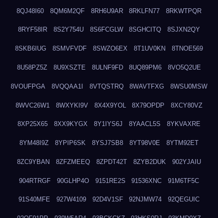
8QJ48I60
8QM6M2QF
8RH6U9AR
8RKLFN77
8RKWTPQR
8RYF58IR
8S2Y754U
8S6FCGLW
8SGHCITQ
8SJXN2QY
8SKB6IUG
8SMVFVDF
8SWZO6EX
8T1UV0KN
8TNOE569
8U58PZ5Z
8U9XSZTE
8ULNF9FD
8UQ89PM6
8VO5Q2UE
8VOUFPGA
8VQQAA1I
8VTQSTRQ
8WAVTFXG
8WSU0MSW
8WVC26W1
8WXYKI9V
8X4X9YOL
8X79OPDP
8XCY80VZ
8XP25X65
8XX9KYGX
8Y1IYS6J
8YAACL5S
8YKVAXRE
8YM48I9Z
8YPIP6SK
8YSJ7SB8
8YT98V0E
8YTM92ET
8ZC9YBAN
8ZFZMEEQ
8ZPDT42T
8ZYB2DUK
902YJAIU
904RTRGF
90GLHP4O
9151RE2S
91536XNC
91M6TF5C
91S40MFE
927W4109
92D4V1SF
92NJMW74
92QEGUIC