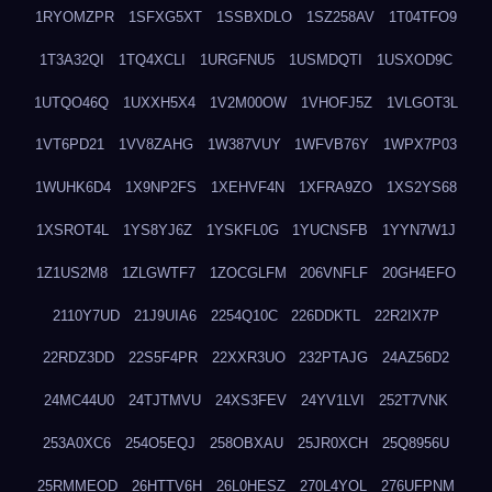
1RYOMZPR
1SFXG5XT
1SSBXDLO
1SZ258AV
1T04TFO9
1T3A32QI
1TQ4XCLI
1URGFNU5
1USMDQTI
1USXOD9C
1UTQO46Q
1UXXH5X4
1V2M00OW
1VHOFJ5Z
1VLGOT3L
1VT6PD21
1VV8ZAHG
1W387VUY
1WFVB76Y
1WPX7P03
1WUHK6D4
1X9NP2FS
1XEHVF4N
1XFRA9ZO
1XS2YS68
1XSROT4L
1YS8YJ6Z
1YSKFL0G
1YUCNSFB
1YYN7W1J
1Z1US2M8
1ZLGWTF7
1ZOCGLFM
206VNFLF
20GH4EFO
2110Y7UD
21J9UIA6
2254Q10C
226DDKTL
22R2IX7P
22RDZ3DD
22S5F4PR
22XXR3UO
232PTAJG
24AZ56D2
24MC44U0
24TJTMVU
24XS3FEV
24YV1LVI
252T7VNK
253A0XC6
254O5EQJ
258OBXAU
25JR0XCH
25Q8956U
25RMMEOD
26HTTV6H
26L0HESZ
270L4YOL
276UFPNM