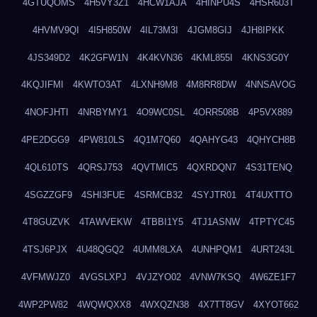
4GTUQOMS
4H5VY3Z1
4HCW1AJA
4HINPU4S
4HSR603T
4HVMV9QI
4I5H850W
4IL73M3I
4JGM8GIJ
4JH8IPKK
4JS349D2
4K2GFW1N
4K4KVN36
4KML855I
4KNS3G0Y
4KQJIFMI
4KWTO3AT
4LXNH9M8
4M8RR8DW
4NNSAVOG
4NOFJHTI
4NRBYMY1
4O9WC0SL
4ORR508B
4P5VX889
4PE2DGG9
4PW810LS
4Q1M7Q60
4QAHYG43
4QHYCH8B
4QL610TS
4QRSJ753
4QVTMIC5
4QXRDQN7
4S31TENQ
4SGZZGF9
4SHI3FUE
4SRMCB32
4SYJTR01
4T4UXTTO
4T8GUZVK
4TAWVEKW
4TBBI1Y5
4TJ1ASNW
4TPTYC45
4TSJ6PJX
4U48QGQ2
4UMM8LXA
4UNHPQM1
4URT243L
4VFMWJZ0
4VGSLXPJ
4VJZYO02
4VNW7KSQ
4W6ZE1F7
4WP2PW82
4WQWQXX8
4WXQZN38
4X7TT8GV
4XYOT662