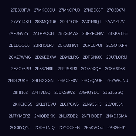
27E8J3FW
27MKG0DU
27MNQPU0
27NBD68F
27O3D674
27VYT4KU
28SMQGU6
299T1G15
2A01R6QT
2AAYZL7V
2AFJGVZY
2ATPPOCH
2B2G3AW2
2BFZFCNW
2BKKV1H5
2BLDOOU6
2BRHOLRJ
2CKA0HWT
2CRELPQI
2CSOTXFR
2CVZ7WMG
2D26EBXW
2D942LRG
2DPSN680
2DU7LORM
2EZC76PR
2F53ZH8K
2FFJSSR3
2G789XQE
2G8M6D58
2HDT2UKH
2HLBXGGN
2HMC2F0V
2HO7QAUP
2HYWPJNU
2IIHI162
2J4TVL9Q
2JDKS9WZ
2JG4QYDE
2JSJLGSQ
2KKCIQS5
2KL1TDVU
2LCI7CW6
2LN9C5H3
2LVOI55N
2M7YMERZ
2MIQDBKK
2N165DB2
2NFH8OET
2NXDJSMA
2OC6YQYJ
2ODHTNIQ
2OYOC8EB
2P5KVO7J
2PB26F91