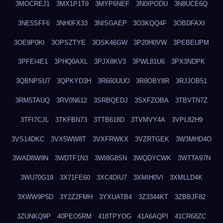
3MOCREJ1
3MX1P1T9
3MYP6NEF
3N0IPODU
3N8UCE6Q
3NE5SFF6
3NH0FX33
3NISGAEP
3O3KQQ4F
3OBDFAXI
3OE9P0KI
3OPSZTYE
3OSK46GW
3P20H0VW
3PEBEUPM
3PFEI4E1
3PHQ0AXL
3PJX8KV3
3PWL81U6
3PX3NDPK
3QBNPSU7
3QPKYD3H
3R660UUO
3R8OBY8R
3RJJOB51
3RM5TAUQ
3RV0N612
3SRBQEDJ
3SXFZOBA
3TBVTN7Z
3TFI7CJL
3TKFBN73
3TTB618D
3TVMVY4A
3VPL82H9
3VS14DKC
3VX5WW8T
3VXFRWKX
3VZRTGEK
3W3MHD4O
3WAD8W9N
3WDTF1N3
3WI8G8SN
3WQDYCWK
3WTTA97N
3WU70G19
3X71FE60
3XC4DIU7
3XMIH0VI
3XMLLD4K
3XWW9P5D
3Y2Z2FMH
3YXUATB4
3Z3344KT
3ZBBJF82
3ZUNKQ9P
40PEO5RM
418TPYOG
41A6AQPI
41CR68ZC