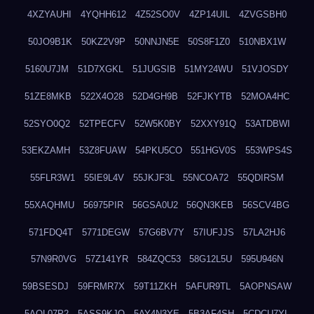
4XZYAUHI
4YQHH612
4Z52SO0V
4ZP14UIL
4ZVGSBH0
50JO9B1K
50KZ2V9P
50NNJN5E
50S8F1Z0
510NBX1W
5160U7JM
51D7XGKL
51JUGSIB
51MY24WU
51VJOSDY
51ZE8MKB
522X4O28
52D4GH9B
52FJKYTB
52MOA4HC
52SYO0Q2
52TPECFV
52W5K0BY
52XXY91Q
53ATDBWI
53EKZAMH
53Z8FUAW
54PKU5CO
551HGV0S
553WPS4S
55FLR3W1
55IE9L4V
55JKJF3L
55NCOA72
55QDIRSM
55XAQHMU
56975PIR
56GSA0U2
56QN3KEB
56SCV4BG
571FDQ4T
5771DEGW
57G6BV7Y
57IUFJJS
57LA2HJ6
57N9R0VG
57Z141YR
584ZQC53
58G12L5U
595U946N
59BSESDJ
59FRMR7X
59T11ZKH
5AFUR9TL
5AOPNSAW
5AQL07P2
5ASS9KJO
5AY4N3YE
5B3AF4SH
5CDCU7YL