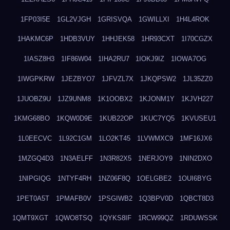
1FP03I5E
1GL2VJGH
1GRISVQA
1GWILLXI
1H4L4ROK
1HAKMC6P
1HDB3VUY
1HHJEK58
1HR93CXT
1I70CGZX
1IASZ8H3
1IF86W04
1IHA2RU7
1IOKJ9IZ
1IOWA7OG
1IWGPKRW
1JEZBYO7
1JFVZL7X
1JKQPSW2
1JL35ZZ0
1JUOBZ9U
1JZ9UNM8
1K1OOBX2
1KJONM1Y
1KJVH227
1KMG68BO
1KQW0D9E
1KUB22OP
1KUC7YQ5
1KVUSEU1
1L0EECVC
1L92C1GM
1LO2KT45
1LVWMXC9
1MF16JX6
1MZGQ4D3
1N3AELFF
1N3R82X5
1NERJOY9
1NIN2DXO
1NIPGIQG
1NTYF4RH
1NZ06F8Q
1OELGBE2
1OUI6BYG
1PET0A5T
1PMAFB0V
1PSGIWB2
1Q3BPV0D
1QBCT8D3
1QMT9XGT
1QWO8TSQ
1QYKS8IF
1RCW99QZ
1RDUWSSK