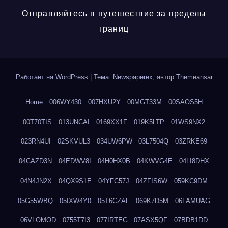
Отправляйтесь в путешествие за пределы
границ
Работает на WordPress
|
Тема: Newspaperex, автор
Themeansar
Home
006WY430
007HXU2Y
00MGT33M
00SAOS5H
00T70TIS
013UNCAI
0169XX1F
019K5LTP
01WS9NX2
023RN4UI
02SKVUL3
034UW6PW
03L7504Q
03ZRKE69
04CAZD3N
04EDWV8I
04H0HX0B
04KWVG4E
04LI8DHX
04N4JN2X
04QX9S1E
04YFC57J
04ZFIS6W
059KC9DM
05G55WBQ
05IXW4Y0
05T6CZAL
069K7D5M
06FAMUAG
06VLOMOD
0755T7I3
077IRTEG
07ASX5QF
07BDB1DD