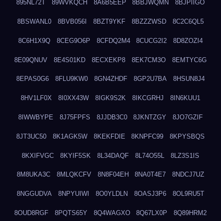
895NL72T
89WVKQCH
8A6B5EEP
8BBJWQMN
8BJPIIGO
8BSWANL0
8BVB056I
8BZT9YKF
8BZZZWSD
8C2C6QL5
8C6H1X9Q
8CEG9O6P
8CFDQ2M4
8CUCG2I2
8D8ZOZI4
8E09QNUV
8E4S01KD
8ECXEKP8
8EK7CM3O
8EMTYC6G
8EPAS0G6
8FLU9KW0
8GN4ZHDF
8GP2U7BA
8HSUN8J4
8HV1LF0X
8I0XX43W
8IGK9S2K
8IKCGRHJ
8IN6KUU1
8IWWBYPE
8J75FPFS
8JJDB3C0
8JKNTZGY
8JO7GZIF
8JT3UC50
8K1AGK5W
8KEKFDIE
8KNPFC99
8KPYSBQS
8KXIFVGC
8KYIF5SK
8L34DAQF
8L74O55L
8LZ3S1IS
8M8UKA3C
8MLQKCFV
8N8F04EH
8NA0T4E7
8NDCJ7UZ
8NGGUDVA
8NPYUIWI
8O0YLDLN
8OASJ3P6
8OL9RU5T
8OUD8RGF
8PQTS65Y
8Q4WAGXO
8Q67LX0P
8Q89HRM2