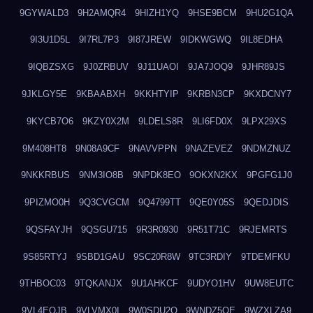
9GYWALD3
9H2AMQR4
9HIZH1YQ
9HSE9BCM
9HU2G1QA
9I3U1D5L
9I7RL7P3
9I87JREW
9IDKWGWQ
9IL8EDHA
9IQBZSXG
9J0ZRBUV
9J11UAOI
9JA7JOQ9
9JHR89JS
9JKLGY5E
9KBAABXH
9KKHTYIP
9KRBN3CP
9KXDCNY7
9KYCB7O6
9KZY0X2M
9LDELS8R
9LI6FD0X
9LPX29XS
9M408HT8
9N08A9CF
9NAVVPPN
9NAZEVEZ
9NDMZNUZ
9NKKRBUS
9NM3IO8B
9NPDK8EO
9OKXN2KX
9PGFG1J0
9PIZMO0H
9Q3CVGCM
9Q4799TT
9QE0Y05S
9QEDJDIS
9QSFAYJH
9QSGU715
9R3R0930
9R51T71C
9RJEMRTS
9S85RTYJ
9SBD1GAU
9SC20R8W
9TC3RDIY
9TDEMFKU
9THBOC03
9TQKANJX
9U1AHKCF
9UDYO1HV
9UW8EUTC
9VL4EOJB
9VLVMX0I
9W0SDU2O
9WNDZ5OE
9WZXLZA9