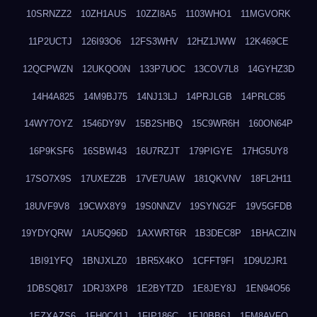
10SRNZZ2
10ZH1AUS
10ZZI8A5
1103WHO1
11MGVORK
11P2UCTJ
126I93O6
12FS3WHV
12HZ1JWW
12K469CE
12QCPWZN
12UKQO0N
133P7UOC
13COV7L8
14GYHZ3D
14H4A825
14M9BJ75
14NJ13LJ
14PRJLGB
14PRLC85
14WY7OYZ
1546DY9V
15B2SHBQ
15C9WR6H
160ON64P
16P9KSF6
16SBWI43
16U7RZJT
179PIGYE
17HG5UY8
17SO7X9S
17UXEZ2B
17VE7UAW
181QKVNV
18FL2H11
18UVF9V8
19CWX8Y9
19S0NNZV
19SYNG2F
19V5GFDB
19YDYQRW
1AU5Q96D
1AXWRT6R
1B3DEC8P
1BHACZIN
1BI91YFQ
1BNJXLZ0
1BR5X4KO
1CFFT9FI
1D9U2JR1
1DBSQ817
1DRJ3XP8
1E2BYTZD
1E8JEY8J
1EN94O56
1EZXAZS6
1FH0C41J
1FIP186C
1FJ0BB6J
1FM8AVFQ