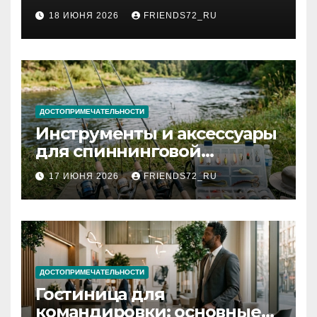
2026 году: сроки от 3 дней
18 ИЮНЯ 2026
FRIENDS72_RU
и список необходимых
документов
ДОСТОПРИМЕЧАТЕЛЬНОСТИ
Инструменты и аксессуары
для спиннинговой
рыбалки: назначение и
17 ИЮНЯ 2026
FRIENDS72_RU
типы
ДОСТОПРИМЕЧАТЕЛЬНОСТИ
Гостиница для
командировки: основные