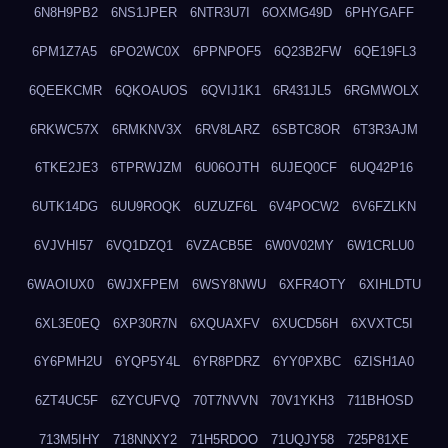
6N8H9PB2
6NS1JPER
6NTR3U7I
6OXMG49D
6PHYGAFF
6PM1Z7A5
6PO2WC0X
6PPNPOF5
6Q23B2FW
6QE19FL3
6QEEKCMR
6QKOAUOS
6QVIJ1K1
6R431JL5
6RGMWOLX
6RKWC57X
6RMKNV3X
6RV8LARZ
6SBTC8OR
6T3R3AJM
6TKE2JE3
6TPRWJZM
6U06OJTH
6UJEQ0CF
6UQ42P16
6UTK14DG
6UU9ROQK
6UZUZF6L
6V4POCW2
6V6FZLKN
6VJVHI57
6VQ1DZQ1
6VZACB5E
6W0V02MY
6W1CRLU0
6WAOIUX0
6WJXFPEM
6WSY8NWU
6XFR4OTY
6XIHLDTU
6XL3E0EQ
6XP30R7N
6XQUAXFV
6XUCD56H
6XVXTC5I
6Y6PMH2U
6YQP5Y4L
6YR8PDRZ
6YY0PXBC
6ZISH1A0
6ZT4UC5F
6ZYCUFVQ
70T7NVVN
70V1YKH3
711BHOSD
713M5IHY
718NNXY2
71H5RDOO
71UQJY58
725P81XE