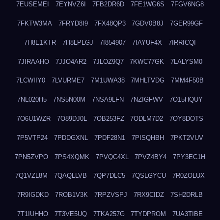
7EUSEMEI
7EYNVZ6I
7FB2DR6D
7FE1WG6S
7FGV6NG8
7FKTW3MA
7FRYD8I9
7FX48QP3
7GDV0B8J
7GER99GF
7H8E1KTR
7H8LPLGJ
7I854907
7IAYUF4X
7IRRICQI
7JIRAAHO
7JJO4AR2
7JLOZ9Q7
7KWC77GK
7LALYSM0
7LCWIIY0
7LVURME7
7M1UWA38
7MHLTVDG
7MM4F50B
7NL020H5
7NS5N00M
7NSA9LFN
7NZIGFWV
7O15HQUY
7O6U1WZR
7O89DJ0L
7OB253FZ
7ODLM7D2
7OY8DOTS
7P5VTP24
7PDDGXNL
7PDF28N1
7PISQHBH
7PKT2VUV
7PN5ZVPO
7PS4XQMK
7PVQC4XL
7PVZ4BY4
7PY3EC1H
7Q1VZL8M
7QAQLLVB
7QP7DLC5
7QSLGYCU
7R0ZOLUX
7R9IGDKD
7ROB1V3K
7RPZVSPJ
7RX9CIDZ
7SH2DRLB
7T1IUHHO
7T3VE5UQ
7TKA257G
7TYDPROM
7UA3TIBE