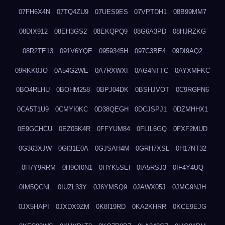
07FH6X4N
07TQ4ZU9
07UES9ES
07VPTDH1
08B99MM7
08DIX912
08EH3GS2
08EKQPQ9
08G6A3PD
08HJRZKG
08R2TE13
091V6YQE
0959345H
097C3BE4
09DI9AQ2
09RKK0JO
0A54G2WE
0A7RXWXI
0AG4NTTC
0AYXMFKC
0BO4RLHU
0BOHM258
0BPJ04DK
0BSHJVOT
0C9RGFN6
0CA5T1U9
0CMYI0KC
0D38QEGH
0DCJSPJ1
0DZMHHX1
0E9GCHCU
0EZ05K4R
0FFYUM84
0FLIL6GQ
0FXF2MUD
0G363XJW
0GI31E0A
0GJSAH4M
0GRH7XSL
0H17NT32
0H7Y9RRM
0H9OI0N1
0HYK5SEI
0IA5RSJ3
0IF4Y4UQ
0IM5QCNL
0IUZL33Y
0J6YMSQ9
0JAWX05J
0JMG9NJH
0JX5HAPI
0JXDX9ZM
0K8I19RD
0KA2KHRR
0KCE9EJG