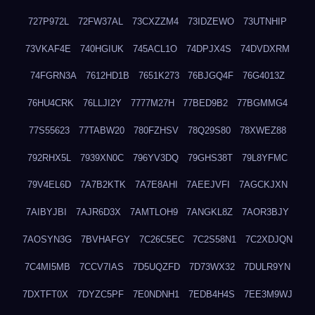
727P972L
72FW37AL
73CXZZM4
73IDZEWO
73UTNHIP
73VKAF4E
740HGIUK
745ACL1O
74DPJX4S
74DVDXRM
74FGRN3A
7612HD1B
7651K273
76BJGQ4F
76G4013Z
76HU4CRK
76LLJI2Y
7777M27H
77BED9B2
77BGMMG4
77S55623
77TABW20
780FZHSV
78Q29S80
78XWEZ88
792RHX5L
7939XN0C
796YV3DQ
79GHS38T
79L8YFMC
79V4EL6D
7A7B2KTK
7A7E8AHI
7AEEJVFI
7AGCKJXN
7AIBYJBI
7AJR6D3X
7AMTLOH9
7ANGKL8Z
7AOR3BJY
7AOSYN3G
7BVHAFGY
7C26C5EC
7C2S58N1
7C2XDJQN
7C4MI5MB
7CCV7IAS
7D5UQZFD
7D73WX32
7DULR9YN
7DXTFT0X
7DYZC5PF
7E0NDNH1
7EDB4H4S
7EE3M9WJ