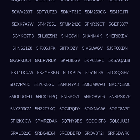
5CWV233T
5DFYUFZ0
5DKYT31C
5DM253CG
5E4JC1TI
5EXK7A7W
5F447S51
5FMM242C
5FNR39CT
5GEF3377
5GYKO7P3
5H18E5N3
5H4C8VII
5HANI4XK
5HER0XEV
5HNS21Z8
5IFXGJFK
5IITXOZY
5IVSLWGV
5J5FOXDN
5KAFKBC4
5KEFVRBK
5KFBILGV
5KP635PE
5KSAQAB8
5KT1DCUW
5KZYHXKG
5L1KPI2V
5L515L3S
5LCKQGH7
5LOVPA8C
5LY0K9GU
5M4U4YA3
5M8JMWFU
5MC4C6M0
5MOLUGED
5NCKLFPQ
5NI5PO7L
5NROBV9R
5NSPSK7R
5NYZ03GV
5NZ2F7XQ
5OGIRQDY
5OIXNVW6
5OPF8A7F
5PI2KCCW
5PMRZDAK
5Q7NY9BS
5QDQI5F8
5QL8UU2J
5RALQ21C
5RBG4E64
5RCDBBFD
5ROV8T2I
5RP6DWR8