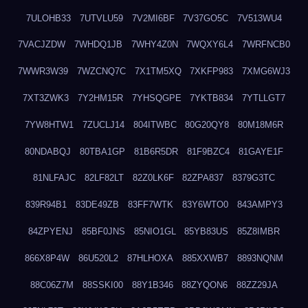
7ULOHB33
7UTVLU59
7V2MI6BF
7V37GO5C
7V513WU4
7VACJZDW
7WHDQ1JB
7WHY4Z0N
7WQXY6L4
7WRFNCB0
7WWR3W39
7WZCNQ7C
7X1TM5XQ
7XKFP983
7XMG6WJ3
7XT3ZWK3
7Y2HM15R
7YHSQGPE
7YKTB834
7YTLLGT7
7YW8HTW1
7ZUCLJ14
804ITWBC
80G20QY8
80M18M6R
80NDABQJ
80TBA1GP
81B6R5DR
81F9BZC4
81GAYE1F
81NLFAJC
82LF82LT
82Z0LK6F
82ZPA837
8379G3TC
839R94B1
83DE49ZB
83FF7WTK
83Y6WTO0
843AMPY3
84ZPYENJ
85BF0JNS
85NIO1GL
85YB83US
85Z8IMBR
866X8P4W
86U520L2
87HLHOXA
885XXWB7
8893NQNM
88C06Z7M
88SSKI00
88Y1B346
88ZYQON6
88ZZ29JA