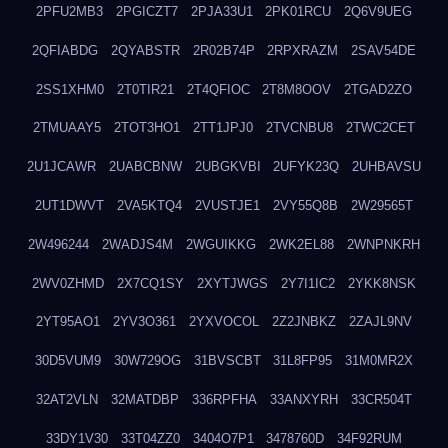
2PFU2MB3
2PGICZT7
2PJA33U1
2PK01RCU
2Q6V9UEG
2QFIABDG
2QYABSTR
2R02B74P
2RPXRAZM
2SAV54DE
2SS1XHM0
2T0TIR21
2T4QFIOC
2T8M8OOV
2TGAD2ZO
2TMUAAY5
2TOT3HO1
2TT1JPJ0
2TVCNBU8
2TWC2CET
2U1JCAWR
2UABCBNW
2UBGKVBI
2UFYK23Q
2UHBAVSU
2UT1DWVT
2VA5KTQ4
2VUSTJE1
2VY55Q8B
2W29565T
2W496244
2WADJS4M
2WGUIKKG
2WK2EL88
2WNPNKRH
2WV0ZHMD
2X7CQ1SY
2XYTJWGS
2Y7I1IC2
2YKK8NSK
2YT95AO1
2YV3O361
2YXVOCOL
2Z2JNBKZ
2ZAJL9NV
30D5VUM9
30W729OG
31BVSCBT
31L8FP95
31M0MR2X
32AT2VLN
32MATDBP
336RPFHA
33ANXYRH
33CR504T
33DY1V30
33T04ZZ0
3404O7P1
3478760D
34F92RUM