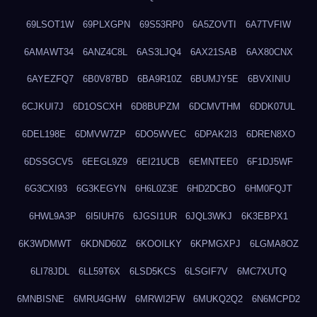
69LSOT1W
69PLXGPN
69S53RP0
6A5ZOVTI
6A7TVFIW
6AMAWT34
6ANZ4C8L
6AS3LJQ4
6AX21SAB
6AX80CNX
6AYEZFQ7
6B0V87BD
6BA9R10Z
6BUMJY5E
6BVXINIU
6CJKUI7J
6D1OSCXH
6D8BUPZM
6DCMVTHM
6DDK07UL
6DEL198E
6DMVW7ZP
6DO5WVEC
6DPAK2I3
6DREN8XO
6DSSGCV5
6EEGL9Z9
6EI21UCB
6EMNTEE0
6F1DJ5WF
6G3CXI93
6G3KEGYN
6H6L0Z3E
6HD2DCBO
6HM0FQJT
6HWL9A3P
6I5IUH76
6JGSI1UR
6JQL3WKJ
6K3EBPX1
6K3WDMWT
6KDND60Z
6KOOILKY
6KPMGXPJ
6LGMA8OZ
6LI78JDL
6LL59T6X
6LSD5KCS
6LSGIF7V
6MC7XUTQ
6MNBISNE
6MRU4GHW
6MRWI2FW
6MUKQ2Q2
6N6MCPD2