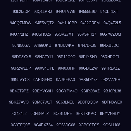
92QF91PP
939W5AR4
93BCKCKZ
93HKS0RJ
93KMD0XZ
93L2IZDP
93Q1LPRJ
944UTVW8
94555E9U
94CLT1XT
94CQZMDW
94E5VQT2
94H1UCPR
94J2GRFM
94Q4Z2L5
94Q772HZ
94USHO25
95QVZ7XT
95VSPH17
96G7WZOM
96NI50GA
97I66QKU
97IBUWKR
97N7DKJ5
984XBLDC
98DD8YXB
98HGTYIJ
98P1JO9O
98PIYSH9
98RHROFI
98RZWLDP
990W4OYL
9940JJHF
99GDI1ZW
99HRLVZZ
99NJVYC8
9AEIGFHX
9AJPFPA0
9AS5DY7Z
9B2V77PH
9B4CT9PZ
9BEYVG9H
9BGYPM4O
9BIRO8AZ
9BJ6RL38
9BKZ7AVO
9BM67W1T
9C63LNEL
9D0TQQOV
9DFN8WE0
9DI434L2
9DN34ALZ
9DZBDJRE
9EKTXKPO
9EYVNRDY
9G0TFQ0E
9G4PXZ84
9G68DG08
9GPGCFCS
9GSLIJ08