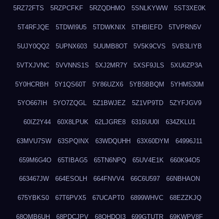
5RZ72FTS
5RZPCFKF
5RZQDHMO
5SNLKYWW
5ST3XE0K
5T4RFJQE
5TDWI9U5
5TDWKNIX
5THBIEFD
5TVPRN5V
5UJY0QQ2
5UPNX603
5UUMB8OT
5V5K9CVS
5VB3LIYB
5VTXJVNC
5VVNNS1S
5XJ2MR7Y
5XSF9JLS
5XU6ZP3A
5Y0HCRBH
5Y1QS60T
5Y86UZX6
5YB5BBQM
5YHM530M
5YO667IH
5YO7ZQGL
5Z1BWJEZ
5Z1VP9TD
5ZYFJGV9
60IZ2Y44
60X8LPUK
62LJGRE8
6316UU0I
634ZKLU1
63MVU7SW
63SPQINX
63WDQUHH
63X60DYM
64996J11
659M6G4O
65TIBAG5
65TN6NPQ
65UV4E1K
660K94O5
663467JW
664ESOLH
664FNVV4
66C6U597
66NBHAON
675YBKS0
67T6PVX5
67UCAPT0
6899WHVC
68EZZKJQ
68OMB6UH
68PDCJPV
68QHDOI3
699GTUTR
69KWPV8F