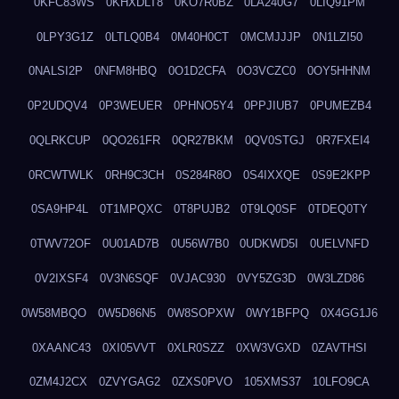
0KFC83WS
0KHXDLT8
0KO7R0BZ
0LA240G7
0LIQ91PM
0LPY3G1Z
0LTLQ0B4
0M40H0CT
0MCMJJJP
0N1LZI50
0NALSI2P
0NFM8HBQ
0O1D2CFA
0O3VCZC0
0OY5HHNM
0P2UDQV4
0P3WEUER
0PHNO5Y4
0PPJIUB7
0PUMEZB4
0QLRKCUP
0QO261FR
0QR27BKM
0QV0STGJ
0R7FXEI4
0RCWTWLK
0RH9C3CH
0S284R8O
0S4IXXQE
0S9E2KPP
0SA9HP4L
0T1MPQXC
0T8PUJB2
0T9LQ0SF
0TDEQ0TY
0TWV72OF
0U01AD7B
0U56W7B0
0UDKWD5I
0UELVNFD
0V2IXSF4
0V3N6SQF
0VJAC930
0VY5ZG3D
0W3LZD86
0W58MBQO
0W5D86N5
0W8SOPXW
0WY1BFPQ
0X4GG1J6
0XAANC43
0XI05VVT
0XLR0SZZ
0XW3VGXD
0ZAVTHSI
0ZM4J2CX
0ZVYGAG2
0ZXS0PVO
105XMS37
10LFO9CA