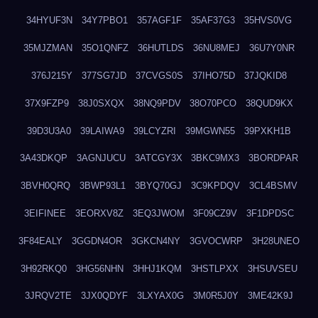
34HYUF3N
34Y7PBO1
357AGF1F
35AF37G3
35HVS0VG
35MJZMAN
35O1QNFZ
36HUTLDS
36NU8MEJ
36U7Y0NR
376J215Y
377SG7JD
37CVGS0S
37IHO75D
37JQKID8
37X9FZP9
38J0SXQX
38NQ9PDV
38O70PCO
38QUD9KX
39D3U3A0
39LAIWA9
39LCYZRI
39MGWN55
39PXKH1B
3A43DKQP
3AGNJUCU
3ATCGY3X
3BKC9MX3
3BORDPAR
3BVH0QRQ
3BWP93L1
3BYQ70GJ
3C9KPDQV
3CL4BSMV
3EIFINEE
3EORXV8Z
3EQ3JWOM
3F09CZ9V
3F1DPDSC
3F84EALY
3GGDN4OR
3GKCN4NY
3GVOCWRP
3H28UNEO
3H92RKQ0
3HG56NHN
3HHJ1KQM
3HSTLPXX
3HSUVSEU
3JRQV2TE
3JX0QDYF
3LXYAX0G
3M0R5J0Y
3ME42K9J