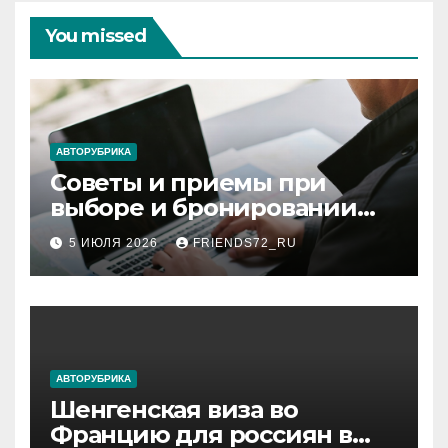
You missed
АВТОРУБРИКА
Советы и приемы при
выборе и бронировании
авиабилетов
5 ИЮЛЯ 2026
FRIENDS72_RU
АВТОРУБРИКА
Шенгенская виза во
Францию для россиян в