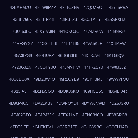
428MPM7O
42EW9PZP
42HIOZNV
42QOZROE
437L5RRA
43BE766X
43EEF23E
43IP3TZ3
43OJ1AEY
43SSFXBJ
43U16JLC
43XY7A9N
441OKOJO
4474ZR0W
4489NF37
44AFGVXY
44CGH1H9
44E14L85
44VA5KJF
44XI8AFW
45A3IPS9
4601IURZ
46DGB3L9
46DLKJV6
46KT56QV
4728GJZN
47CQFY0O
47JMVITW
47TRZS70
47W8J2J2
48QJBQ0X
49MZ8W4O
49R1GYE9
49SPF3MJ
49WWVPJU
4B13IA3F
4B1N5SGO
4BOKJ6KQ
4C9HCESS
4D64LFAR
4D90P4CC
4DV2LKB3
4DWPQY14
4DYW6NWM
4DZ5J3RQ
4E402GTO
4E4R43JK
4EE6J1ME
4ENC34CO
4F88GRG8
4FDT5ITF
4GHTKFV1
4GJRPJFP
4GLC8SBG
4GOTUJAD