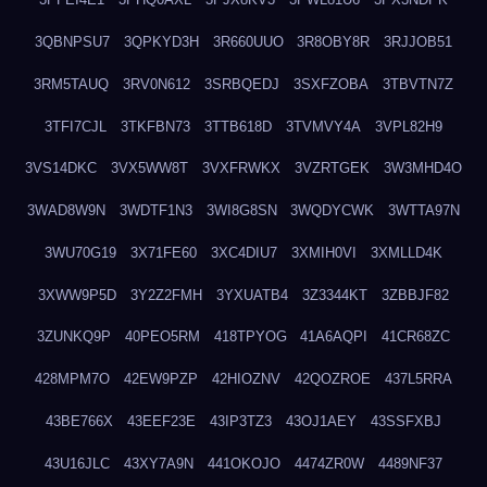
3QBNPSU7
3QPKYD3H
3R660UUO
3R8OBY8R
3RJJOB51
3RM5TAUQ
3RV0N612
3SRBQEDJ
3SXFZOBA
3TBVTN7Z
3TFI7CJL
3TKFBN73
3TTB618D
3TVMVY4A
3VPL82H9
3VS14DKC
3VX5WW8T
3VXFRWKX
3VZRTGEK
3W3MHD4O
3WAD8W9N
3WDTF1N3
3WI8G8SN
3WQDYCWK
3WTTA97N
3WU70G19
3X71FE60
3XC4DIU7
3XMIH0VI
3XMLLD4K
3XWW9P5D
3Y2Z2FMH
3YXUATB4
3Z3344KT
3ZBBJF82
3ZUNKQ9P
40PEO5RM
418TPYOG
41A6AQPI
41CR68ZC
428MPM7O
42EW9PZP
42HIOZNV
42QOZROE
437L5RRA
43BE766X
43EEF23E
43IP3TZ3
43OJ1AEY
43SSFXBJ
43U16JLC
43XY7A9N
441OKOJO
4474ZR0W
4489NF37