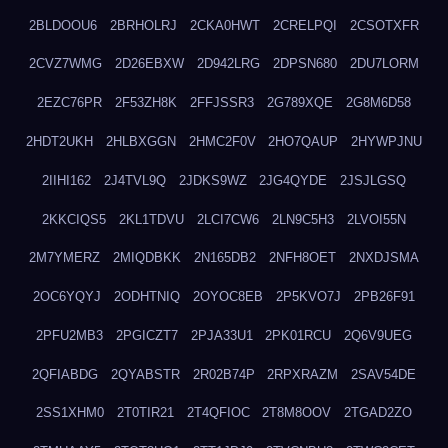
2BLDOOU6
2BRHOLRJ
2CKA0HWT
2CRELPQI
2CSOTXFR
2CVZ7WMG
2D26EBXW
2D942LRG
2DPSN680
2DU7LORM
2EZC76PR
2F53ZH8K
2FFJSSR3
2G789XQE
2G8M6D58
2HDT2UKH
2HLBXGGN
2HMC2F0V
2HO7QAUP
2HYWPJNU
2IIHI162
2J4TVL9Q
2JDKS9WZ
2JG4QYDE
2JSJLGSQ
2KKCIQS5
2KL1TDVU
2LCI7CW6
2LN9C5H3
2LVOI55N
2M7YMERZ
2MIQDBKK
2N165DB2
2NFH8OET
2NXDJSMA
2OC6YQYJ
2ODHTNIQ
2OYOC8EB
2P5KVO7J
2PB26F91
2PFU2MB3
2PGICZT7
2PJA33U1
2PK01RCU
2Q6V9UEG
2QFIABDG
2QYABSTR
2R02B74P
2RPXRAZM
2SAV54DE
2SS1XHM0
2T0TIR21
2T4QFIOC
2T8M8OOV
2TGAD2ZO