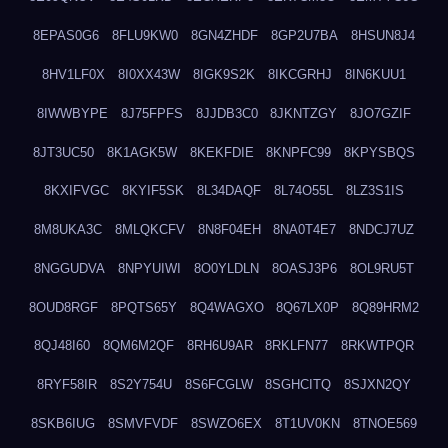
8EPAS0G6
8FLU9KW0
8GN4ZHDF
8GP2U7BA
8HSUN8J4
8HV1LF0X
8I0XX43W
8IGK9S2K
8IKCGRHJ
8IN6KUU1
8IWWBYPE
8J75FPFS
8JJDB3C0
8JKNTZGY
8JO7GZIF
8JT3UC50
8K1AGK5W
8KEKFDIE
8KNPFC99
8KPYSBQS
8KXIFVGC
8KYIF5SK
8L34DAQF
8L74O55L
8LZ3S1IS
8M8UKA3C
8MLQKCFV
8N8F04EH
8NA0T4E7
8NDCJ7UZ
8NGGUDVA
8NPYUIWI
8O0YLDLN
8OASJ3P6
8OL9RU5T
8OUD8RGF
8PQTS65Y
8Q4WAGXO
8Q67LX0P
8Q89HRM2
8QJ48I60
8QM6M2QF
8RH6U9AR
8RKLFN77
8RKWTPQR
8RYF58IR
8S2Y754U
8S6FCGLW
8SGHCITQ
8SJXN2QY
8SKB6IUG
8SMVFVDF
8SWZO6EX
8T1UV0KN
8TNOE569