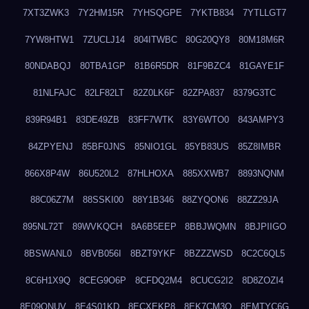
7XT3ZWK3
7Y2HM15R
7YHSQGPE
7YKTB834
7YTLLGT7
7YW8HTW1
7ZUCLJ14
804ITWBC
80G20QY8
80M18M6R
80NDABQJ
80TBA1GP
81B6R5DR
81F9BZC4
81GAYE1F
81NLFAJC
82LF82LT
82Z0LK6F
82ZPA837
8379G3TC
839R94B1
83DE49ZB
83FF7WTK
83Y6WTO0
843AMPY3
84ZPYENJ
85BF0JNS
85NIO1GL
85YB83US
85Z8IMBR
866X8P4W
86U520L2
87HLHOXA
885XXWB7
8893NQNM
88C06Z7M
88SSKI00
88Y1B346
88ZYQON6
88ZZ29JA
895NL72T
89WVKQCH
8A6B5EEP
8BBJWQMN
8BJPIIGO
8BSWANL0
8BVB056I
8BZT9YKF
8BZZZWSD
8C2C6QL5
8C6H1X9Q
8CEG9O6P
8CFDQ2M4
8CUCG2I2
8D8ZOZI4
8E09QNUV
8E4S01KD
8ECXEKP8
8EK7CM3O
8EMTYC6G