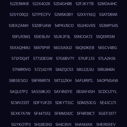
51ZE8MKB
522X4O28
52D4GH9B
52FJKYTB
52MOA4HC
52SYO0Q2
52TPECFV
52W5K0BY
52XXY91Q
53ATDBWI
53EKZAMH
53Z8FUAW
54PKU5CO
551HGV0S
553WPS4S
55FLR3W1
55IE9L4V
55JKJF3L
55NCOA72
55QDIRSM
55XAQHMU
56975PIR
56GSA0U2
56QN3KEB
56SCV4BG
571FDQ4T
5771DEGW
57G6BV7Y
57IUFJJS
57LA2HJ6
57N9R0VG
57Z141YR
584ZQC53
58G12L5U
595U946N
59BSESDJ
59FRMR7X
59T11ZKH
5AFUR9TL
5AOPNSAW
5AQL07P2
5ASS9KJO
5AY4N3YE
5B3AF4SH
5CDCU7YL
5CWV233T
5DFYUFZ0
5DKYT31C
5DM253CG
5E4JC1TI
5EXK7A7W
5F447S51
5FMM242C
5FNR39CT
5GEF3377
5GYKO7P3
5H18E5N3
5H4C8VII
5HANI4XK
5HER0XEV