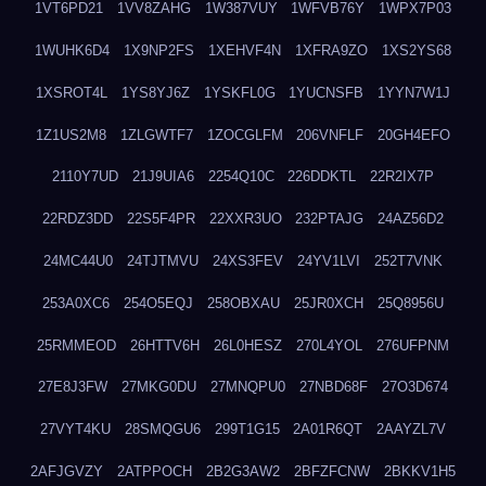
1VT6PD21
1VV8ZAHG
1W387VUY
1WFVB76Y
1WPX7P03
1WUHK6D4
1X9NP2FS
1XEHVF4N
1XFRA9ZO
1XS2YS68
1XSROT4L
1YS8YJ6Z
1YSKFL0G
1YUCNSFB
1YYN7W1J
1Z1US2M8
1ZLGWTF7
1ZOCGLFM
206VNFLF
20GH4EFO
2110Y7UD
21J9UIA6
2254Q10C
226DDKTL
22R2IX7P
22RDZ3DD
22S5F4PR
22XXR3UO
232PTAJG
24AZ56D2
24MC44U0
24TJTMVU
24XS3FEV
24YV1LVI
252T7VNK
253A0XC6
254O5EQJ
258OBXAU
25JR0XCH
25Q8956U
25RMMEOD
26HTTV6H
26L0HESZ
270L4YOL
276UFPNM
27E8J3FW
27MKG0DU
27MNQPU0
27NBD68F
27O3D674
27VYT4KU
28SMQGU6
299T1G15
2A01R6QT
2AAYZL7V
2AFJGVZY
2ATPPOCH
2B2G3AW2
2BFZFCNW
2BKKV1H5