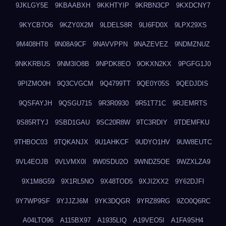
9JKLGY5E
9KBAABXH
9KKHTYIP
9KRBN3CP
9KXDCNY7
9KYCB7O6
9KZY0X2M
9LDELS8R
9LI6FD0X
9LPX29XS
9M408HT8
9N08A9CF
9NAVVPPN
9NAZEVEZ
9NDMZNUZ
9NKKRBUS
9NM3IO8B
9NPDK8EO
9OKXN2KX
9PGFG1J0
9PIZMO0H
9Q3CVGCM
9Q4799TT
9QE0Y05S
9QEDJDIS
9QSFAYJH
9QSGU715
9R3R0930
9R51T71C
9RJEMRTS
9S85RTYJ
9SBD1GAU
9SC20R8W
9TC3RDIY
9TDEMFKU
9THBOC03
9TQKANJX
9U1AHKCF
9UDYO1HV
9UW8EUTC
9VL4EOJB
9VLVMX0I
9W0SDU2O
9WNDZ5OE
9WZXLZA9
9X1M8G59
9X1RL5NO
9X48TOD5
9XJI2XX2
9Y62DJFI
9Y7WP9SF
9YJJZJ6M
9YK3DQGR
9YRZ89RG
9ZO0Q6RC
A04LTO96
A115BX97
A1935LIQ
A19VEO5I
A1FA9SH4