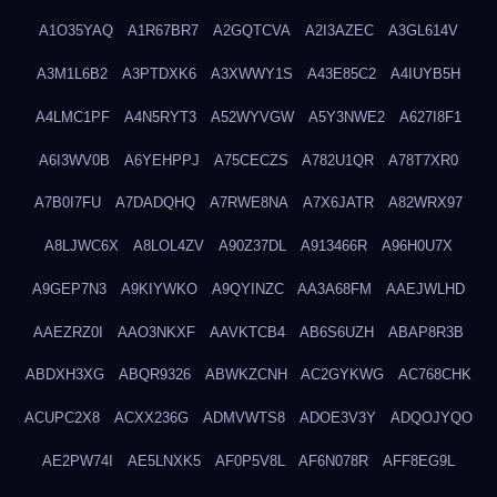
A1O35YAQ
A1R67BR7
A2GQTCVA
A2I3AZEC
A3GL614V
A3M1L6B2
A3PTDXK6
A3XWWY1S
A43E85C2
A4IUYB5H
A4LMC1PF
A4N5RYT3
A52WYVGW
A5Y3NWE2
A627I8F1
A6I3WV0B
A6YEHPPJ
A75CECZS
A782U1QR
A78T7XR0
A7B0I7FU
A7DADQHQ
A7RWE8NA
A7X6JATR
A82WRX97
A8LJWC6X
A8LOL4ZV
A90Z37DL
A913466R
A96H0U7X
A9GEP7N3
A9KIYWKO
A9QYINZC
AA3A68FM
AAEJWLHD
AAEZRZ0I
AAO3NKXF
AAVKTCB4
AB6S6UZH
ABAP8R3B
ABDXH3XG
ABQR9326
ABWKZCNH
AC2GYKWG
AC768CHK
ACUPC2X8
ACXX236G
ADMVWTS8
ADOE3V3Y
ADQOJYQO
AE2PW74I
AE5LNXK5
AF0P5V8L
AF6N078R
AFF8EG9L