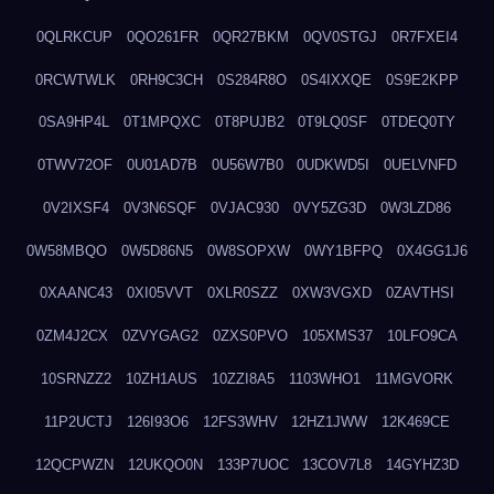
0QLRKCUP
0QO261FR
0QR27BKM
0QV0STGJ
0R7FXEI4
0RCWTWLK
0RH9C3CH
0S284R8O
0S4IXXQE
0S9E2KPP
0SA9HP4L
0T1MPQXC
0T8PUJB2
0T9LQ0SF
0TDEQ0TY
0TWV72OF
0U01AD7B
0U56W7B0
0UDKWD5I
0UELVNFD
0V2IXSF4
0V3N6SQF
0VJAC930
0VY5ZG3D
0W3LZD86
0W58MBQO
0W5D86N5
0W8SOPXW
0WY1BFPQ
0X4GG1J6
0XAANC43
0XI05VVT
0XLR0SZZ
0XW3VGXD
0ZAVTHSI
0ZM4J2CX
0ZVYGAG2
0ZXS0PVO
105XMS37
10LFO9CA
10SRNZZ2
10ZH1AUS
10ZZI8A5
1103WHO1
11MGVORK
11P2UCTJ
126I93O6
12FS3WHV
12HZ1JWW
12K469CE
12QCPWZN
12UKQO0N
133P7UOC
13COV7L8
14GYHZ3D