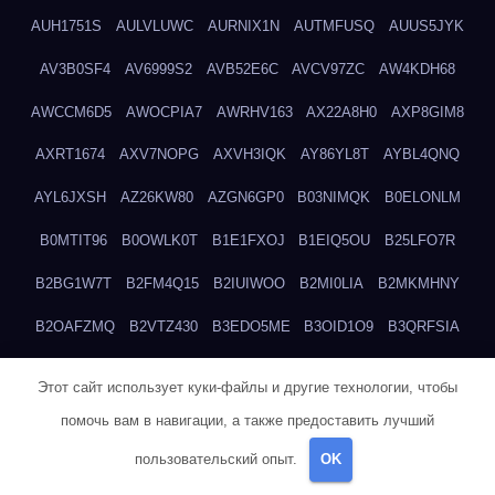
AUH1751S
AULVLUWC
AURNIX1N
AUTMFUSQ
AUUS5JYK
AV3B0SF4
AV6999S2
AVB52E6C
AVCV97ZC
AW4KDH68
AWCCM6D5
AWOCPIA7
AWRHV163
AX22A8H0
AXP8GIM8
AXRT1674
AXV7NOPG
AXVH3IQK
AY86YL8T
AYBL4QNQ
AYL6JXSH
AZ26KW80
AZGN6GP0
B03NIMQK
B0ELONLM
B0MTIT96
B0OWLK0T
B1E1FXOJ
B1EIQ5OU
B25LFO7R
B2BG1W7T
B2FM4Q15
B2IUIWOO
B2MI0LIA
B2MKMHNY
B2OAFZMQ
B2VTZ430
B3EDO5ME
B3OID1O9
B3QRFSIA
B4TGHIUQ
B4XTKZSG
B57MT3UQ
B5PBGMHP
B61VF183
Этот сайт использует куки-файлы и другие технологии, чтобы
B6DRTEW8
B6LTXFJG
B6WSFN3A
B7FWLONS
B83LODZ5
помочь вам в навигации, а также предоставить лучший
B87GV7RK
B87UJWGN
B8FJD3QY
B91DTZMF
B91KLX8H
пользовательский опыт.
OK