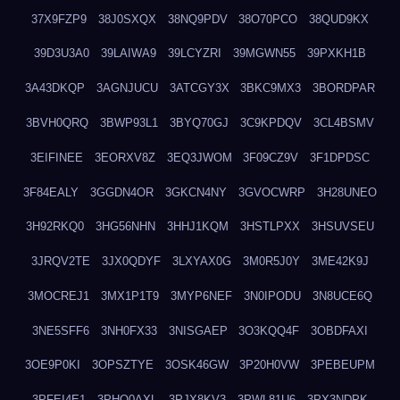
37X9FZP9
38J0SXQX
38NQ9PDV
38O70PCO
38QUD9KX
39D3U3A0
39LAIWA9
39LCYZRI
39MGWN55
39PXKH1B
3A43DKQP
3AGNJUCU
3ATCGY3X
3BKC9MX3
3BORDPAR
3BVH0QRQ
3BWP93L1
3BYQ70GJ
3C9KPDQV
3CL4BSMV
3EIFINEE
3EORXV8Z
3EQ3JWOM
3F09CZ9V
3F1DPDSC
3F84EALY
3GGDN4OR
3GKCN4NY
3GVOCWRP
3H28UNEO
3H92RKQ0
3HG56NHN
3HHJ1KQM
3HSTLPXX
3HSUVSEU
3JRQV2TE
3JX0QDYF
3LXYAX0G
3M0R5J0Y
3ME42K9J
3MOCREJ1
3MX1P1T9
3MYP6NEF
3N0IPODU
3N8UCE6Q
3NE5SFF6
3NH0FX33
3NISGAEP
3O3KQQ4F
3OBDFAXI
3OE9P0KI
3OPSZTYE
3OSK46GW
3P20H0VW
3PEBEUPM
3PFEI4E1
3PHQ0AXL
3PJX8KV3
3PWL81U6
3PX3NDPK