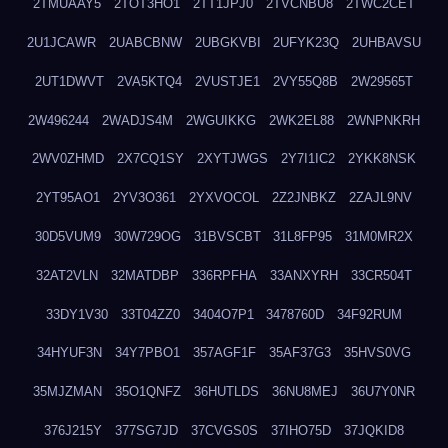
2TMUAAY5
2TOT3HO1
2TT1JPJ0
2TVCNBU8
2TWC2CET
2U1JCAWR
2UABCBNW
2UBGKVBI
2UFYK23Q
2UHBAVSU
2UT1DWVT
2VA5KTQ4
2VUSTJE1
2VY55Q8B
2W29565T
2W496244
2WADJS4M
2WGUIKKG
2WK2EL88
2WNPNKRH
2WV0ZHMD
2X7CQ1SY
2XYTJWGS
2Y7I1IC2
2YKK8NSK
2YT95AO1
2YV3O361
2YXVOCOL
2Z2JNBKZ
2ZAJL9NV
30D5VUM9
30W729OG
31BVSCBT
31L8FP95
31M0MR2X
32AT2VLN
32MATDBP
336RPFHA
33ANXYRH
33CR504T
33DY1V30
33T04ZZ0
3404O7P1
3478760D
34F92RUM
34HYUF3N
34Y7PBO1
357AGF1F
35AF37G3
35HVS0VG
35MJZMAN
35O1QNFZ
36HUTLDS
36NU8MEJ
36U7Y0NR
376J215Y
377SG7JD
37CVGS0S
37IHO75D
37JQKID8