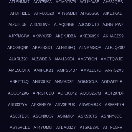
AFL5NMM7
AG97589A
AGM0CB79
AGUY943E
AH662QES
AH8HH2EU
AHFU0QZ0
AHY6MJBI
AI7GLGG0
AIKEJKAL
AIZU9LU5
AJ3Z9DWE
AJAQ0NGB
AJCMXUT0
AJNGTPW2
AJP7M04W
AK9V4J5R
AKDKJDBA
AKE369SK
AKHACZS9
AKO0BQNK
AKP3BSD1
ALN818FQ
ALNMMGQA
ALPJQZ0U
ALXRLZ9J
ALZWDEI8
AM418KE4
AM6T8IQN
AMCTQWJE
AME5CQHX
AMIFCKB1
AMPS54B7
AMVZDL7O
AN7IG2X3
ANEITT4Q
ANIG0U87
ANN06D3F
AO64OCU5
AODWRYIE
AOQQ4Z9G
APRGTCDU
AQICKU42
AQOO257M
AQT297DF
ARD337YV
ARK5NSY6
ARV3FPUK
ARWDMB4X
AS56EF7H
AS63TE5K
ASGN8UO7
ASI6MI04
ASK530TS
ASNNY8QC
ASY5VCEL
AT4YQM8I
ATBAB3ZY
ATSKB2VL
ATTFE5FR