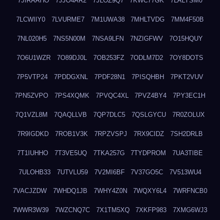
7JIRAAHO
7JJO4AR2
7JLOZ9Q7
7KWC77GK
7LALYSM0
7LCWIIY0
7LVURME7
7M1UWA38
7MHLTVDG
7MM4F50B
7NL020H5
7NS5N00M
7NSA9LFN
7NZIGFWV
7O15HQUY
7O6U1WZR
7O89DJ0L
7OB253FZ
7ODLM7D2
7OY8DOTS
7P5VTP24
7PDDGXNL
7PDF28N1
7PISQHBH
7PKT2VUV
7PN5ZVPO
7PS4XQMK
7PVQC4XL
7PVZ4BY4
7PY3EC1H
7Q1VZL8M
7QAQLLVB
7QP7DLC5
7QSLGYCU
7R0ZOLUX
7R9IGDKD
7ROB1V3K
7RPZVSPJ
7RX9CIDZ
7SH2DRLB
7T1IUHHO
7T3VE5UQ
7TKA257G
7TYDPROM
7UA3TIBE
7ULOHB33
7UTVLU59
7V2MI6BF
7V37GO5C
7V513WU4
7VACJZDW
7WHDQ1JB
7WHY4Z0N
7WQXY6L4
7WRFNCB0
7WWR3W39
7WZCNQ7C
7X1TM5XQ
7XKFP983
7XMG6WJ3