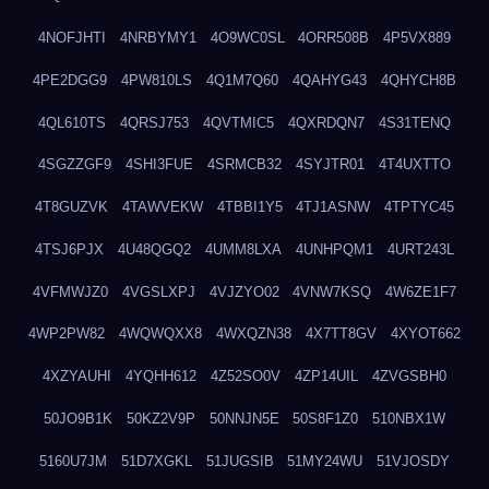
4NOFJHTI
4NRBYMY1
4O9WC0SL
4ORR508B
4P5VX889
4PE2DGG9
4PW810LS
4Q1M7Q60
4QAHYG43
4QHYCH8B
4QL610TS
4QRSJ753
4QVTMIC5
4QXRDQN7
4S31TENQ
4SGZZGF9
4SHI3FUE
4SRMCB32
4SYJTR01
4T4UXTTO
4T8GUZVK
4TAWVEKW
4TBBI1Y5
4TJ1ASNW
4TPTYC45
4TSJ6PJX
4U48QGQ2
4UMM8LXA
4UNHPQM1
4URT243L
4VFMWJZ0
4VGSLXPJ
4VJZYO02
4VNW7KSQ
4W6ZE1F7
4WP2PW82
4WQWQXX8
4WXQZN38
4X7TT8GV
4XYOT662
4XZYAUHI
4YQHH612
4Z52SO0V
4ZP14UIL
4ZVGSBH0
50JO9B1K
50KZ2V9P
50NNJN5E
50S8F1Z0
510NBX1W
5160U7JM
51D7XGKL
51JUGSIB
51MY24WU
51VJOSDY