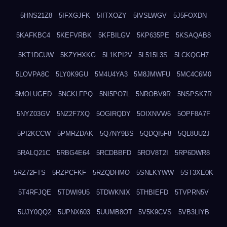
5HNS21Z8
5IFXGJFK
5IITXOZY
5IVSLWGV
5J5FOXDN
5KAFKBC4
5KEFVRBK
5KFBILGV
5KP635PE
5KSAQAB8
5KT1DCUW
5KZYHXKG
5L1KPI2V
5L515L3S
5LCKQGH7
5LOVPA8C
5LY0K9GU
5M4U4YA3
5M8JMWFU
5MC4C6M0
5MOLUGED
5NCKLFPQ
5NI5PO7L
5NROBV9R
5NSPSK7R
5NYZ03GV
5NZ2F7XQ
5OGIRQDY
5OIXNVW6
5OPF8A7F
5PI2KCCW
5PMRZDAK
5Q7NY9BS
5QDQI5F8
5QL8UU2J
5RALQ21C
5RBG4E64
5RCDBBFD
5ROV8T2I
5RP6DWR8
5RZ72FTS
5RZPCFKF
5RZQDHMO
5SNLKYWW
5ST3XE0K
5T4RFJQE
5TDWI9U5
5TDWKNIX
5THBIEFD
5TVPRN5V
5UJY0QQ2
5UPNX603
5UUMB8OT
5V5K9CVS
5VB3LIYB