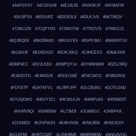
44AFGVXY
44CGH1H9
44E14L85
44VA5KJF
44XI8AFW
45A3IPS9
4601IURZ
46DGB3L9
46DLKJV6
46KT56QV
4728GJZN
47CQFY0O
47JMVITW
47TRZS70
47W8J2J2
48QJBQ0X
49MZ8W4O
49R1GYE9
49SPF3MJ
49WWVPJU
4B13IA3F
4B1N5SGO
4BOKJ6KQ
4C9HCESS
4D64LFAR
4D90P4CC
4DV2LKB3
4DWPQY14
4DYW6NWM
4DZ5J3RQ
4E402GTO
4E4R43JK
4EE6J1ME
4ENC34CO
4F88GRG8
4FDT5ITF
4GHTKFV1
4GJRPJFP
4GLC8SBG
4GOTUJAD
4GTUQOMS
4H5VY3Z1
4HCW1AJA
4HINPU4S
4HSR603T
4HVMV9QI
4I5H850W
4IL73M3I
4JGM8GIJ
4JH8IPKK
4JS349D2
4K2GFW1N
4K4KVN36
4KML855I
4KNS3G0Y
4KQJIFMI
4KWTO3AT
4LXNH9M8
4M8RR8DW
4NNSAVOG