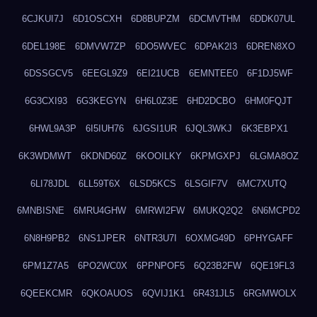
6CJKUI7J
6D1OSCXH
6D8BUPZM
6DCMVTHM
6DDK07UL
6DEL198E
6DMVW7ZP
6DO5WVEC
6DPAK2I3
6DREN8XO
6DSSGCV5
6EEGL9Z9
6EI21UCB
6EMNTEE0
6F1DJ5WF
6G3CXI93
6G3KEGYN
6H6L0Z3E
6HD2DCBO
6HM0FQJT
6HWL9A3P
6I5IUH76
6JGSI1UR
6JQL3WKJ
6K3EBPX1
6K3WDMWT
6KDND60Z
6KOOILKY
6KPMGXPJ
6LGMA8OZ
6LI78JDL
6LL59T6X
6LSD5KCS
6LSGIF7V
6MC7XUTQ
6MNBISNE
6MRU4GHW
6MRWI2FW
6MUKQ2Q2
6N6MCPD2
6N8H9PB2
6NS1JPER
6NTR3U7I
6OXMG49D
6PHYGAFF
6PM1Z7A5
6PO2WC0X
6PPNPOF5
6Q23B2FW
6QE19FL3
6QEEKCMR
6QKOAUOS
6QVIJ1K1
6R431JL5
6RGMWOLX