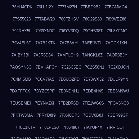
76HU4CRK
76LLJI2Y
7777M27H
77BED9B2
77BGMMG4
77S55623
77TABW20
780FZHSV
78Q29S80
78XWEZ88
792RHX5L
7939XN0C
796YV3DQ
79GHS38T
79L8YFMC
79V4EL6D
7A7B2KTK
7A7E8AHI
7AEEJVFI
7AGCKJXN
7AIBYJBI
7AJR6D3X
7AMTLOH9
7ANGKL8Z
7AOR3BJY
7AOSYN3G
7BVHAFGY
7C26C5EC
7C2S58N1
7C2XDJQN
7C4MI5MB
7CCV7IAS
7D5UQZFD
7D73WX32
7DULR9YN
7DXTFT0X
7DYZC5PF
7E0NDNH1
7EDB4H4S
7EE3M9WJ
7EUSEMEI
7EYNVZ6I
7FB2DR6D
7FE1WG6S
7FGV6NG8
7FKTW3MA
7FRYD8I9
7FX48QP3
7GDV0B8J
7GER99GF
7H8E1KTR
7H8LPLGJ
7I854907
7IAYUF4X
7IRRICQI