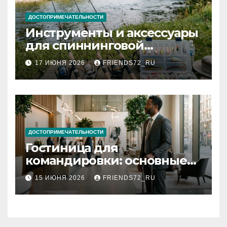
ДОСТОПРИМЕЧАТЕЛЬНОСТИ
Инструменты и аксессуары
для спиннинговой
рыбалки: назначение и
17 ИЮНЯ 2026
FRIENDS72_RU
типы
ДОСТОПРИМЕЧАТЕЛЬНОСТИ
Гостиница для
командировки: основные
критерии выбора
15 ИЮНЯ 2026
FRIENDS72_RU