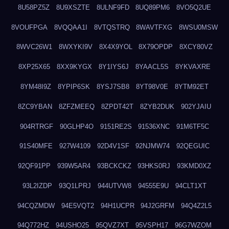
8U58PZ5Z
8U9XSZTE
8ULNF9FD
8UQ89PM6
8VO5Q2UE
8VOUFPGA
8VQQAA1I
8VTQSTRQ
8WAVTFXG
8WSU0MSW
8WVC26W1
8WXYKI9V
8X4X9YOL
8X79OPDP
8XCY80VZ
8XP25X65
8XX9KYGX
8Y1IYS6J
8YAACL5S
8YKVAXRE
8YM48I9Z
8YPIP6SK
8YSJ7SB8
8YT98V0E
8YTM92ET
8ZC9YBAN
8ZFZMEEQ
8ZPDT42T
8ZYB2DUK
902YJAIU
904RTRGF
90GLHP4O
9151RE2S
91536XNC
91M6TF5C
91S40MFE
927W4109
92D4V1SF
92NJMW74
92QEGUIC
92QF91PP
939W5AR4
93BCKCKZ
93HKS0RJ
93KMD0XZ
93L2IZDP
93Q1LPRJ
944UTVW8
94555E9U
94CLT1XT
94CQZMDW
94E5VQT2
94H1UCPR
94J2GRFM
94Q4Z2L5
94Q772HZ
94USHO25
95QVZ7XT
95VSPH17
96G7WZOM