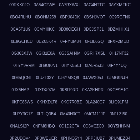
09RKK0JO
0A54G2WE
0A7RXWXI
0AG4NTTC
0AYXMFKC
0BO4RLHU
0BOHM258
0BPJ04DK
0BSHJVOT
0C9RGFN6
0CA5T1U9
0CMYI0KC
0D38QEGH
0DCJSPJ1
0DZMHHX1
0E9GCHCU
0EZ05K4R
0FFYUM84
0FLIL6GQ
0FXF2MUD
0G363XJW
0GI31E0A
0GJSAH4M
0GRH7XSL
0H17NT32
0H7Y9RRM
0H9OI0N1
0HYK5SEI
0IA5RSJ3
0IF4Y4UQ
0IM5QCNL
0IUZL33Y
0J6YMSQ9
0JAWX05J
0JMG9NJH
0JX5HAPI
0JXDX9ZM
0K8I19RD
0KA2KHRR
0KCE9EJG
0KFC83WS
0KHXDLT8
0KO7R0BZ
0LA240G7
0LIQ91PM
0LPY3G1Z
0LTLQ0B4
0M40H0CT
0MCMJJJP
0N1LZI50
0NALSI2P
0NFM8HBQ
0O1D2CFA
0O3VCZC0
0OY5HHNM
0P2UDQV4
0P3WEUER
0PHNO5Y4
0PPJIUB7
0PUMEZB4