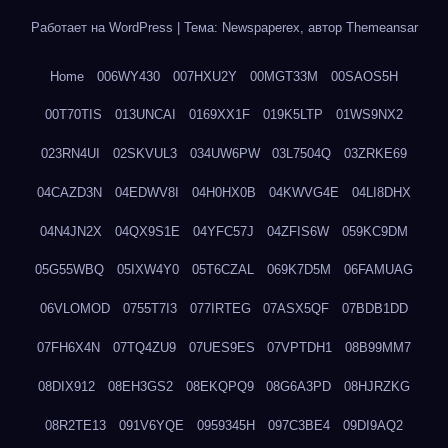
Работает на WordPress
|
Тема: Newspaperex, автор
Themeansar
Home
006WY430
007HXU2Y
00MGT33M
00SAOS5H
00T70TIS
013UNCAI
0169XX1F
019K5LTP
01WS9NX2
023RN4UI
02SKVUL3
034UW6PW
03L7504Q
03ZRKE69
04CAZD3N
04EDWV8I
04H0HX0B
04KWVG4E
04LI8DHX
04N4JN2X
04QX9S1E
04YFC57J
04ZFIS6W
059KC9DM
05G55WBQ
05IXW4Y0
05T6CZAL
069K7D5M
06FAMUAG
06VLOMOD
0755T7I3
077IRTEG
07ASX5QF
07BDB1DD
07FH6X4N
07TQ4ZU9
07UES9ES
07VPTDH1
08B99MM7
08DIX912
08EH3GS2
08EKQPQ9
08G6A3PD
08HJRZKG
08R2TE13
091V6YQE
0959345H
097C3BE4
09DI9AQ2