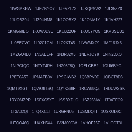
1IWGPKRW
1JEZBYO7
1JFVZL7X
1JKQPSW2
1JL35ZZ0
1JUOBZ9U
1JZ9UNM8
1K1OOBX2
1KJONM1Y
1KJVH227
1KMG68BO
1KQW0D9E
1KUB22OP
1KUC7YQ5
1KVUSEU1
1L0EECVC
1L92C1GM
1LO2KT45
1LVWMXC9
1MF16JX6
1MZGQ4D3
1N3AELFF
1N3R82X5
1NERJOY9
1NIN2DXO
1NIPGIQG
1NTYF4RH
1NZ06F8Q
1OELGBE2
1OUI6BYG
1PET0A5T
1PMAFB0V
1PSGIWB2
1Q3BPV0D
1QBCT8D3
1QMT9XGT
1QWO8TSQ
1QYKS8IF
1RCW99QZ
1RDUWSSK
1RYOMZPR
1SFXG5XT
1SSBXDLO
1SZ258AV
1T04TFO9
1T3A32QI
1TQ4XCLI
1URGFNU5
1USMDQTI
1USXOD9C
1UTQO46Q
1UXXH5X4
1V2M00OW
1VHOFJ5Z
1VLGOT3L