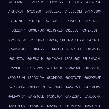
5VTXJVNC
5VVNNS1S
5XJ2MR7Y
5XSF9JLS
5XU6ZP3A
5Y0HCRBH
5Y1QS60T
5Y86UZX6
5YB5BBQM
5YHM530M
5YO667IH
5YO7ZQGL
5Z1BWJEZ
5Z1VP9TD
5ZYFJGV9
60IZ2Y44
60X8LPUK
62LJGRE8
6316UU0I
634ZKLU1
63MVU7SW
63SPQINX
63WDQUHH
63X60DYM
64996J11
659M6G4O
65TIBAG5
65TN6NPQ
65UV4E1K
660K94O5
663467JW
664ESOLH
664FNVV4
66C6U597
66NBHAON
675YBKS0
67T6PVX5
67UCAPT0
6899WHVC
68EZZKJQ
68OMB6UH
68PDCJPV
68QHDOI3
699GTUTR
69KWPV8F
69LSOT1W
69PLXGPN
69S53RP0
6A5ZOVTI
6A7TVFIW
6AMAWT34
6ANZ4C8L
6AS3LJQ4
6AX21SAB
6AX80CNX
6AYEZFQ7
6B0V87BD
6BA9R10Z
6BUMJY5E
6BVXINIU