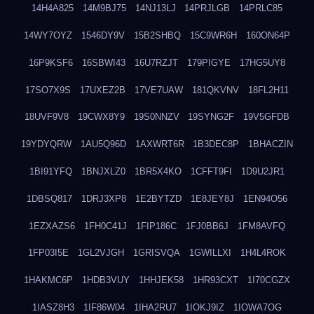
14H4A825
14M9BJ75
14NJ13LJ
14PRJLGB
14PRLC85
14WY7OYZ
1546DY9V
15B2SHBQ
15C9WR6H
160ON64P
16P9KSF6
16SBWI43
16U7RZJT
179PIGYE
17HG5UY8
17SO7X9S
17UXEZ2B
17VE7UAW
181QKVNV
18FL2H11
18UVF9V8
19CWX8Y9
19S0NNZV
19SYNG2F
19V5GFDB
19YDYQRW
1AU5Q96D
1AXWRT6R
1B3DEC8P
1BHACZIN
1BI91YFQ
1BNJXLZ0
1BR5X4KO
1CFFT9FI
1D9U2JR1
1DBSQ817
1DRJ3XP8
1E2BYTZD
1E8JEY8J
1EN94O56
1EZXAZS6
1FH0C41J
1FIP186C
1FJ0BB6J
1FM8AVFQ
1FP03I5E
1GL2VJGH
1GRISVQA
1GWILLXI
1H4L4ROK
1HAKMC6P
1HDB3VUY
1HHJEK58
1HR93CXT
1I70CGZX
1IASZ8H3
1IF86W04
1IHA2RU7
1IOKJ9IZ
1IOWA7OG