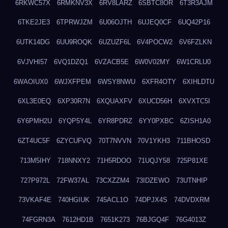
6RKWC57X
6RMKNV3X
6RV8LARZ
6SBTC8OR
6T3R3AJM
6TKE2JE3
6TPRWJZM
6U06OJTH
6UJEQ0CF
6UQ42P16
6UTK14DG
6UU9ROQK
6UZUZF6L
6V4POCW2
6V6FZLKN
6VJVHI57
6VQ1DZQ1
6VZACB5E
6W0V02MY
6W1CRLU0
6WAOIUX0
6WJXFPEM
6WSY8NWU
6XFR4OTY
6XIHLDTU
6XL3E0EQ
6XP30R7N
6XQUAXFV
6XUCD56H
6XVXTC5I
6Y6PMH2U
6YQP5Y4L
6YR8PDRZ
6YY0PXBC
6ZISH1A0
6ZT4UC5F
6ZYCUFVQ
70T7NVVN
70V1YKH3
711BHOSD
713M5IHY
718NNXY2
71H5RDOO
71UQJY58
725P81XE
727P972L
72FW37AL
73CXZZM4
73IDZEWO
73UTNHIP
73VKAF4E
740HGIUK
745ACL1O
74DPJX4S
74DVDXRM
74FGRN3A
7612HD1B
7651K273
76BJGQ4F
76G4013Z