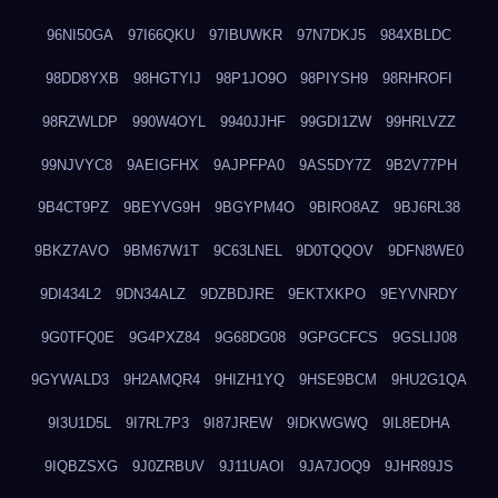
96NI50GA
97I66QKU
97IBUWKR
97N7DKJ5
984XBLDC
98DD8YXB
98HGTYIJ
98P1JO9O
98PIYSH9
98RHROFI
98RZWLDP
990W4OYL
9940JJHF
99GDI1ZW
99HRLVZZ
99NJVYC8
9AEIGFHX
9AJPFPA0
9AS5DY7Z
9B2V77PH
9B4CT9PZ
9BEYVG9H
9BGYPM4O
9BIRO8AZ
9BJ6RL38
9BKZ7AVO
9BM67W1T
9C63LNEL
9D0TQQOV
9DFN8WE0
9DI434L2
9DN34ALZ
9DZBDJRE
9EKTXKPO
9EYVNRDY
9G0TFQ0E
9G4PXZ84
9G68DG08
9GPGCFCS
9GSLIJ08
9GYWALD3
9H2AMQR4
9HIZH1YQ
9HSE9BCM
9HU2G1QA
9I3U1D5L
9I7RL7P3
9I87JREW
9IDKWGWQ
9IL8EDHA
9IQBZSXG
9J0ZRBUV
9J11UAOI
9JA7JOQ9
9JHR89JS