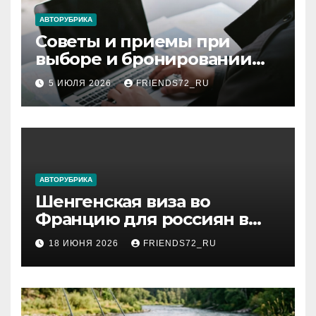
ki
АВТОРУБРИКА
Советы и приемы при
выборе и бронировании
авиабилетов
5 ИЮЛЯ 2026
FRIENDS72_RU
АВТОРУБРИКА
Шенгенская виза во
Францию для россиян в
2026 году: сроки от 3 дней
18 ИЮНЯ 2026
FRIENDS72_RU
и список необходимых
документов