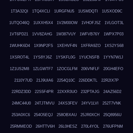
1T3A32QI
1TQ4XCLI
1URGFNU5
1USMDQTI
1USXOD9C
1UTQO46Q
1UXXH5X4
1V2M00OW
1VHOFJ5Z
1VLGOT3L
1VT6PD21
1VV8ZAHG
1W387VUY
1WFVB76Y
1WPX7P03
1WUHK6D4
1X9NP2FS
1XEHVF4N
1XFRA9ZO
1XS2YS68
1XSROT4L
1YS8YJ6Z
1YSKFL0G
1YUCNSFB
1YYN7W1J
1Z1US2M8
1ZLGWTF7
1ZOCGLFM
206VNFLF
20GH4EFO
2110Y7UD
21J9UIA6
2254Q10C
226DDKTL
22R2IX7P
22RDZ3DD
22S5F4PR
22XXR3UO
232PTAJG
24AZ56D2
24MC44U0
24TJTMVU
24XS3FEV
24YV1LVI
252T7VNK
253A0XC6
254O5EQJ
258OBXAU
25JR0XCH
25Q8956U
25RMMEOD
26HTTV6H
26L0HESZ
270L4YOL
276UFPNM