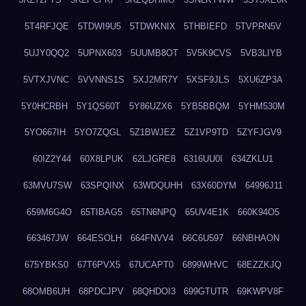
5T4RFJQE
5TDWI9U5
5TDWKNIX
5THBIEFD
5TVPRN5V
5UJY0QQ2
5UPNX603
5UUMB8OT
5V5K9CVS
5VB3LIYB
5VTXJVNC
5VVNNS1S
5XJ2MR7Y
5XSF9JLS
5XU6ZP3A
5Y0HCRBH
5Y1QS60T
5Y86UZX6
5YB5BBQM
5YHM530M
5YO667IH
5YO7ZQGL
5Z1BWJEZ
5Z1VP9TD
5ZYFJGV9
60IZ2Y44
60X8LPUK
62LJGRE8
6316UU0I
634ZKLU1
63MVU7SW
63SPQINX
63WDQUHH
63X60DYM
64996J11
659M6G4O
65TIBAG5
65TN6NPQ
65UV4E1K
660K94O5
663467JW
664ESOLH
664FNVV4
66C6U597
66NBHAON
675YBKS0
67T6PVX5
67UCAPT0
6899WHVC
68EZZKJQ
68OMB6UH
68PDCJPV
68QHDOI3
699GTUTR
69KWPV8F