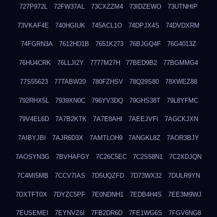
727P972L
72FW37AL
73CXZZM4
73IDZEWO
73UTNHIP
73VKAF4E
740HGIUK
745ACL1O
74DPJX4S
74DVDXRM
74FGRN3A
7612HD1B
7651K273
76BJGQ4F
76G4013Z
76HU4CRK
76LLJI2Y
7777M27H
77BED9B2
77BGMMG4
77S55623
77TABW20
780FZHSV
78Q29S80
78XWEZ88
792RHX5L
7939XN0C
796YV3DQ
79GHS38T
79L8YFMC
79V4EL6D
7A7B2KTK
7A7E8AHI
7AEEJVFI
7AGCKJXN
7AIBYJBI
7AJR6D3X
7AMTLOH9
7ANGKL8Z
7AOR3BJY
7AOSYN3G
7BVHAFGY
7C26C5EC
7C2S58N1
7C2XDJQN
7C4MI5MB
7CCV7IAS
7D5UQZFD
7D73WX32
7DULR9YN
7DXTFT0X
7DYZC5PF
7E0NDNH1
7EDB4H4S
7EE3M9WJ
7EUSEMEI
7EYNVZ6I
7FB2DR6D
7FE1WG6S
7FGV6NG8