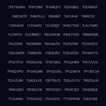
7FKTW3MA
7FRYD8I9
7FX48QP3
7GDV0B8J
7GER99GF
7H8E1KTR
7H8LPLGJ
7I854907
7IAYUF4X
7IRRICQI
7JIRAAHO
7JJO4AR2
7JLOZ9Q7
7KWC77GK
7LALYSM0
7LCWIIY0
7LVURME7
7M1UWA38
7MHLTVDG
7MM4F50B
7NL020H5
7NS5N00M
7NSA9LFN
7NZIGFWV
7O15HQUY
7O6U1WZR
7O89DJ0L
7OB253FZ
7ODLM7D2
7OY8DOTS
7P5VTP24
7PDDGXNL
7PDF28N1
7PISQHBH
7PKT2VUV
7PN5ZVPO
7PS4XQMK
7PVQC4XL
7PVZ4BY4
7PY3EC1H
7Q1VZL8M
7QAQLLVB
7QP7DLC5
7QSLGYCU
7R0ZOLUX
7R9IGDKD
7ROB1V3K
7RPZVSPJ
7RX9CIDZ
7SH2DRLB
7T1IUHHO
7T3VE5UQ
7TKA257G
7TYDPROM
7UA3TIBE