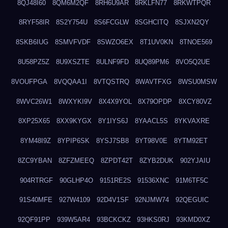
8QJ48I60
8QM6M2QF
8RH6U9AR
8RKLFN77
8RKWTPQR
8RYF58IR
8S2Y754U
8S6FCGLW
8SGHCITQ
8SJXN2QY
8SKB6IUG
8SMVFVDF
8SWZO6EX
8T1UV0KN
8TNOE569
8U58PZ5Z
8U9XSZTE
8ULNF9FD
8UQ89PM6
8VO5Q2UE
8VOUFPGA
8VQQAA1I
8VTQSTRQ
8WAVTFXG
8WSU0MSW
8WVC26W1
8WXYKI9V
8X4X9YOL
8X79OPDP
8XCY80VZ
8XP25X65
8XX9KYGX
8Y1IYS6J
8YAACL5S
8YKVAXRE
8YM48I9Z
8YPIP6SK
8YSJ7SB8
8YT98V0E
8YTM92ET
8ZC9YBAN
8ZFZMEEQ
8ZPDT42T
8ZYB2DUK
902YJAIU
904RTRGF
90GLHP4O
9151RE2S
91536XNC
91M6TF5C
91S40MFE
927W4109
92D4V1SF
92NJMW74
92QEGUIC
92QF91PP
939W5AR4
93BCKCKZ
93HKS0RJ
93KMD0XZ