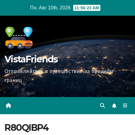
Перейти
Пн. Авг 10th, 2026
11:56:24 AM
к
содержимому
VistaFriends
Отправляйтесь в путешествие за пределы
границ
R80QIBP4