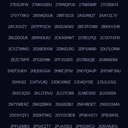
27E8J3FW
27MKG0DU
27MNQPU0
27NBD68F
27O3D674
27VYT4KU
28SMQGU6
299T1G15
2A01R6QT
2AAYZL7V
2AFJGVZY
2ATPPOCH
2B2G3AW2
2BFZFCNW
2BKKV1H5
2BLDOOU6
2BRHOLRJ
2CKA0HWT
2CRELPQI
2CSOTXFR
2CVZ7WMG
2D26EBXW
2D942LRG
2DPSN680
2DU7LORM
2EZC76PR
2F53ZH8K
2FFJSSR3
2G789XQE
2G8M6D58
2HDT2UKH
2HLBXGGN
2HMC2F0V
2HO7QAUP
2HYWPJNU
2IIHI162
2J4TVL9Q
2JDKS9WZ
2JG4QYDE
2JSJLGSQ
2KKCIQS5
2KL1TDVU
2LCI7CW6
2LN9C5H3
2LVOI55N
2M7YMERZ
2MIQDBKK
2N165DB2
2NFH8OET
2NXDJSMA
2OC6YQYJ
2ODHTNIQ
2OYOC8EB
2P5KVO7J
2PB26F91
2PFU2MB3
2PGICZT7
2PJA33U1
2PK01RCU
2Q6V9UEG