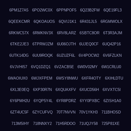
6PM1Z7A5
6PO2WC0X
6PPNPOF5
6Q23B2FW
6QE19FL3
6QEEKCMR
6QKOAUOS
6QVIJ1K1
6R431JL5
6RGMWOLX
6RKWC57X
6RMKNV3X
6RV8LARZ
6SBTC8OR
6T3R3AJM
6TKE2JE3
6TPRWJZM
6U06OJTH
6UJEQ0CF
6UQ42P16
6UTK14DG
6UU9ROQK
6UZUZF6L
6V4POCW2
6V6FZLKN
6VJVHI57
6VQ1DZQ1
6VZACB5E
6W0V02MY
6W1CRLU0
6WAOIUX0
6WJXFPEM
6WSY8NWU
6XFR4OTY
6XIHLDTU
6XL3E0EQ
6XP30R7N
6XQUAXFV
6XUCD56H
6XVXTC5I
6Y6PMH2U
6YQP5Y4L
6YR8PDRZ
6YY0PXBC
6ZISH1A0
6ZT4UC5F
6ZYCUFVQ
70T7NVVN
70V1YKH3
711BHOSD
713M5IHY
718NNXY2
71H5RDOO
71UQJY58
725P81XE