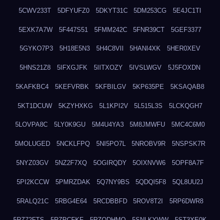
5CWV233T
5DFYUFZ0
5DKYT31C
5DM253CG
5E4JC1TI
5EXK7A7W
5F447S51
5FMM242C
5FNR39CT
5GEF3377
5GYKO7P3
5H18E5N3
5H4C8VII
5HANI4XK
5HER0XEV
5HNS21Z8
5IFXGJFK
5IITXOZY
5IVSLWGV
5J5FOXDN
5KAFKBC4
5KEFVRBK
5KFBILGV
5KP635PE
5KSAQAB8
5KT1DCUW
5KZYHXKG
5L1KPI2V
5L515L3S
5LCKQGH7
5LOVPA8C
5LY0K9GU
5M4U4YA3
5M8JMWFU
5MC4C6M0
5MOLUGED
5NCKLFPQ
5NI5PO7L
5NROBV9R
5NSPSK7R
5NYZ03GV
5NZ2F7XQ
5OGIRQDY
5OIXNVW6
5OPF8A7F
5PI2KCCW
5PMRZDAK
5Q7NY9BS
5QDQI5F8
5QL8UU2J
5RALQ21C
5RBG4E64
5RCDBBFD
5ROV8T2I
5RP6DWR8
5RZ72FTS
5RZPCFKF
5RZQDHMO
5SNLKYWW
5ST3XE0K