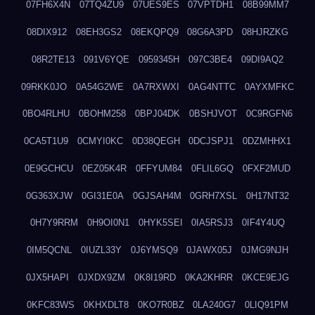
07FH6X4N
07TQ4ZU9
07UES9ES
07VPTDH1
08B99MM7
08DIX912
08EH3GS2
08EKQPQ9
08G6A3PD
08HJRZKG
08R2TE13
091V6YQE
0959345H
097C3BE4
09DI9AQ2
09RKK0JO
0A54G2WE
0A7RXWXI
0AG4NTTC
0AYXMFKC
0BO4RLHU
0BOHM258
0BPJ04DK
0BSHJVOT
0C9RGFN6
0CA5T1U9
0CMYI0KC
0D38QEGH
0DCJSPJ1
0DZMHHX1
0E9GCHCU
0EZ05K4R
0FFYUM84
0FLIL6GQ
0FXF2MUD
0G363XJW
0GI31E0A
0GJSAH4M
0GRH7XSL
0H17NT32
0H7Y9RRM
0H9OI0N1
0HYK5SEI
0IA5RSJ3
0IF4Y4UQ
0IM5QCNL
0IUZL33Y
0J6YMSQ9
0JAWX05J
0JMG9NJH
0JX5HAPI
0JXDX9ZM
0K8I19RD
0KA2KHRR
0KCE9EJG
0KFC83WS
0KHXDLT8
0KO7R0BZ
0LA240G7
0LIQ91PM