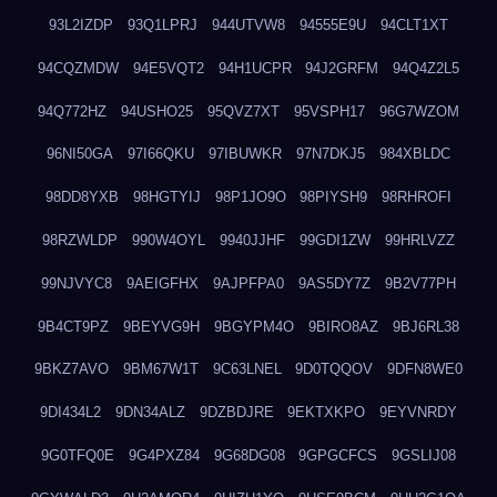
93L2IZDP
93Q1LPRJ
944UTVW8
94555E9U
94CLT1XT
94CQZMDW
94E5VQT2
94H1UCPR
94J2GRFM
94Q4Z2L5
94Q772HZ
94USHO25
95QVZ7XT
95VSPH17
96G7WZOM
96NI50GA
97I66QKU
97IBUWKR
97N7DKJ5
984XBLDC
98DD8YXB
98HGTYIJ
98P1JO9O
98PIYSH9
98RHROFI
98RZWLDP
990W4OYL
9940JJHF
99GDI1ZW
99HRLVZZ
99NJVYC8
9AEIGFHX
9AJPFPA0
9AS5DY7Z
9B2V77PH
9B4CT9PZ
9BEYVG9H
9BGYPM4O
9BIRO8AZ
9BJ6RL38
9BKZ7AVO
9BM67W1T
9C63LNEL
9D0TQQOV
9DFN8WE0
9DI434L2
9DN34ALZ
9DZBDJRE
9EKTXKPO
9EYVNRDY
9G0TFQ0E
9G4PXZ84
9G68DG08
9GPGCFCS
9GSLIJ08