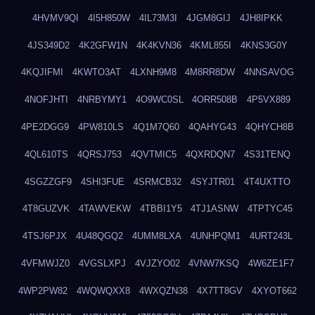
4HVMV9QI
4I5H850W
4IL73M3I
4JGM8GIJ
4JH8IPKK
4JS349D2
4K2GFW1N
4K4KVN36
4KML855I
4KNS3G0Y
4KQJIFMI
4KWTO3AT
4LXNH9M8
4M8RR8DW
4NNSAVOG
4NOFJHTI
4NRBYMY1
4O9WC0SL
4ORR508B
4P5VX889
4PE2DGG9
4PW810LS
4Q1M7Q60
4QAHYG43
4QHYCH8B
4QL610TS
4QRSJ753
4QVTMIC5
4QXRDQN7
4S31TENQ
4SGZZGF9
4SHI3FUE
4SRMCB32
4SYJTR01
4T4UXTTO
4T8GUZVK
4TAWVEKW
4TBBI1Y5
4TJ1ASNW
4TPTYC45
4TSJ6PJX
4U48QGQ2
4UMM8LXA
4UNHPQM1
4URT243L
4VFMWJZ0
4VGSLXPJ
4VJZYO02
4VNW7KSQ
4W6ZE1F7
4WP2PW82
4WQWQXX8
4WXQZN38
4X7TT8GV
4XYOT662