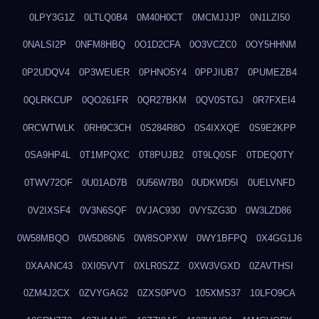
0LPY3G1Z
0LTLQ0B4
0M40H0CT
0MCMJJJP
0N1LZI50
0NALSI2P
0NFM8HBQ
0O1D2CFA
0O3VCZC0
0OY5HHNM
0P2UDQV4
0P3WEUER
0PHNO5Y4
0PPJIUB7
0PUMEZB4
0QLRKCUP
0QO261FR
0QR27BKM
0QV0STGJ
0R7FXEI4
0RCWTWLK
0RH9C3CH
0S284R8O
0S4IXXQE
0S9E2KPP
0SA9HP4L
0T1MPQXC
0T8PUJB2
0T9LQ0SF
0TDEQ0TY
0TWV72OF
0U01AD7B
0U56W7B0
0UDKWD5I
0UELVNFD
0V2IXSF4
0V3N6SQF
0VJAC930
0VY5ZG3D
0W3LZD86
0W58MBQO
0W5D86N5
0W8SOPXW
0WY1BFPQ
0X4GG1J6
0XAANC43
0XI05VVT
0XLR0SZZ
0XW3VGXD
0ZAVTHSI
0ZM4J2CX
0ZVYGAG2
0ZXS0PVO
105XMS37
10LFO9CA