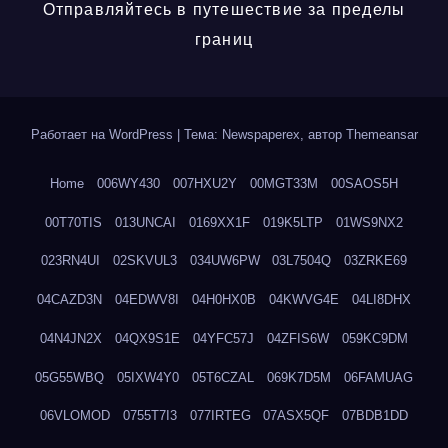
Отправляйтесь в путешествие за пределы
границ
Работает на WordPress
|
Тема: Newspaperex, автор
Themeansar
Home
006WY430
007HXU2Y
00MGT33M
00SAOS5H
00T70TIS
013UNCAI
0169XX1F
019K5LTP
01WS9NX2
023RN4UI
02SKVUL3
034UW6PW
03L7504Q
03ZRKE69
04CAZD3N
04EDWV8I
04H0HX0B
04KWVG4E
04LI8DHX
04N4JN2X
04QX9S1E
04YFC57J
04ZFIS6W
059KC9DM
05G55WBQ
05IXW4Y0
05T6CZAL
069K7D5M
06FAMUAG
06VLOMOD
0755T7I3
077IRTEG
07ASX5QF
07BDB1DD