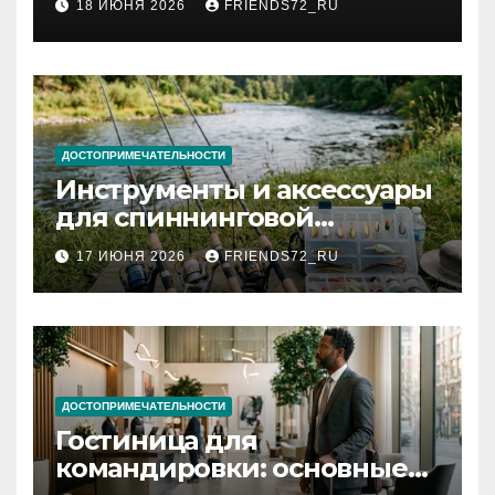
18 ИЮНЯ 2026
FRIENDS72_RU
и список необходимых
документов
ДОСТОПРИМЕЧАТЕЛЬНОСТИ
Инструменты и аксессуары
для спиннинговой
рыбалки: назначение и
17 ИЮНЯ 2026
FRIENDS72_RU
типы
ДОСТОПРИМЕЧАТЕЛЬНОСТИ
Гостиница для
командировки: основные