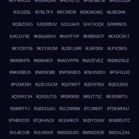
9GYWALD3
9H2AMQR4
9HIZH1YQ
9HSE9BCM
9HU2G1QA
9I3U1D5L
9I7RL7P3
9I87JREW
9IDKWGWQ
9IL8EDHA
9IQBZSXG
9J0ZRBUV
9J11UAOI
9JA7JOQ9
9JHR89JS
9JKLGY5E
9KBAABXH
9KKHTYIP
9KRBN3CP
9KXDCNY7
9KYCB7O6
9KZY0X2M
9LDELS8R
9LI6FD0X
9LPX29XS
9M408HT8
9N08A9CF
9NAVVPPN
9NAZEVEZ
9NDMZNUZ
9NKKRBUS
9NM3IO8B
9NPDK8EO
9OKXN2KX
9PGFG1J0
9PIZMO0H
9Q3CVGCM
9Q4799TT
9QE0Y05S
9QEDJDIS
9QSFAYJH
9QSGU715
9R3R0930
9R51T71C
9RJEMRTS
9S85RTYJ
9SBD1GAU
9SC20R8W
9TC3RDIY
9TDEMFKU
9THBOC03
9TQKANJX
9U1AHKCF
9UDYO1HV
9UW8EUTC
9VL4EOJB
9VLVMX0I
9W0SDU2O
9WNDZ5OE
9WZXLZA9