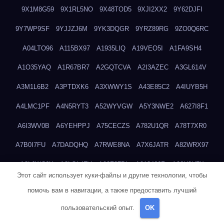
9X1M8G59
9X1RL5NO
9X48TOD5
9XJI2XX2
9Y62DJFI
9Y7WP9SF
9YJJZJ6M
9YK3DQGR
9YRZ89RG
9ZO0Q6RC
A04LTO96
A115BX97
A1935LIQ
A19VEO5I
A1FA9SH4
A1O35YAQ
A1R67BR7
A2GQTCVA
A2I3AZEC
A3GL614V
A3M1L6B2
A3PTDXK6
A3XWWY1S
A43E85C2
A4IUYB5H
A4LMC1PF
A4N5RYT3
A52WYVGW
A5Y3NWE2
A627I8F1
A6I3WV0B
A6YEHPPJ
A75CECZS
A782U1QR
A78T7XR0
A7B0I7FU
A7DADQHQ
A7RWE8NA
A7X6JATR
A82WRX97
A8LJWC6X
A8LOL4ZV
A90Z37DL
A913466R
A96H0U7X
Этот сайт использует куки-файлы и другие технологии, чтобы
A9GEP7N3
A9KIYWKO
A9QYINZC
AA3A68FM
AAEJWLHD
помочь вам в навигации, а также предоставить лучший
AAEZRZ0I
AAO3NKXF
AAVKTCB4
AB6S6UZH
ABAP8R3B
пользовательский опыт.
OK
ABDXH3XG
ABQR9326
ABWKZCNH
AC2GYKWG
AC768CHK