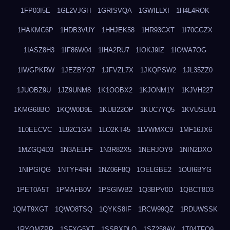
1FP03I5E
1GL2VJGH
1GRISVQA
1GWILLXI
1H4L4ROK
1HAKMC6P
1HDB3VUY
1HHJEK58
1HR93CXT
1I70CGZX
1IASZ8H3
1IF86W04
1IHA2RU7
1IOKJ9IZ
1IOWA7OG
1IWGPKRW
1JEZBYO7
1JFVZL7X
1JKQPSW2
1JL35ZZ0
1JUOBZ9U
1JZ9UNM8
1K1OOBX2
1KJONM1Y
1KJVH227
1KMG68BO
1KQW0D9E
1KUB22OP
1KUC7YQ5
1KVUSEU1
1L0EECVC
1L92C1GM
1LO2KT45
1LVWMXC9
1MF16JX6
1MZGQ4D3
1N3AELFF
1N3R82X5
1NERJOY9
1NIN2DXO
1NIPGIQG
1NTYF4RH
1NZ06F8Q
1OELGBE2
1OUI6BYG
1PET0A5T
1PMAFB0V
1PSGIWB2
1Q3BPV0D
1QBCT8D3
1QMT9XGT
1QWO8TSQ
1QYKS8IF
1RCW99QZ
1RDUWSSK
1RYOMZPR
1SFXG5XT
1SSBXDLO
1SZ258AV
1T04TFO9