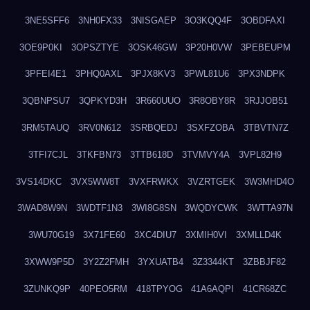
3NE5SFF6
3NH0FX33
3NISGAEP
3O3KQQ4F
3OBDFAXI
3OE9P0KI
3OPSZTYE
3OSK46GW
3P20H0VW
3PEBEUPM
3PFEI4E1
3PHQ0AXL
3PJX8KV3
3PWL81U6
3PX3NDPK
3QBNPSU7
3QPKYD3H
3R660UUO
3R8OBY8R
3RJJOB51
3RM5TAUQ
3RV0N612
3SRBQEDJ
3SXFZOBA
3TBVTN7Z
3TFI7CJL
3TKFBN73
3TTB618D
3TVMVY4A
3VPL82H9
3VS14DKC
3VX5WW8T
3VXFRWKX
3VZRTGEK
3W3MHD4O
3WAD8W9N
3WDTF1N3
3WI8G8SN
3WQDYCWK
3WTTA97N
3WU70G19
3X71FE60
3XC4DIU7
3XMIH0VI
3XMLLD4K
3XWW9P5D
3Y2Z2FMH
3YXUATB4
3Z3344KT
3ZBBJF82
3ZUNKQ9P
40PEO5RM
418TPYOG
41A6AQPI
41CR68ZC