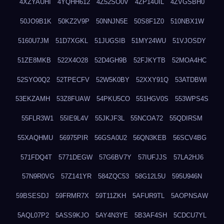
4XZYAUHI
4YQHH612
4Z52SO0V
4ZP14UIL
4ZVGSBH0
50JO9B1K
50KZ2V9P
50NNJN5E
50S8F1Z0
510NBX1W
5160U7JM
51D7XGKL
51JUGSIB
51MY24WU
51VJOSDY
51ZE8MKB
522X4O28
52D4GH9B
52FJKYTB
52MOA4HC
52SYO0Q2
52TPECFV
52W5K0BY
52XXY91Q
53ATDBWI
53EKZAMH
53Z8FUAW
54PKU5CO
551HGV0S
553WPS4S
55FLR3W1
55IE9L4V
55JKJF3L
55NCOA72
55QDIRSM
55XAQHMU
56975PIR
56GSA0U2
56QN3KEB
56SCV4BG
571FDQ4T
5771DEGW
57G6BV7Y
57IUFJJS
57LA2HJ6
57N9R0VG
57Z141YR
584ZQC53
58G12L5U
595U946N
59BSESDJ
59FRMR7X
59T11ZKH
5AFUR9TL
5AOPNSAW
5AQL07P2
5ASS9KJO
5AY4N3YE
5B3AF4SH
5CDCU7YL