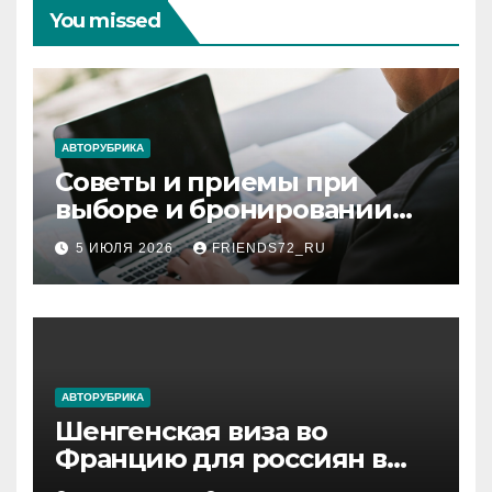
You missed
АВТОРУБРИКА
Советы и приемы при
выборе и бронировании
авиабилетов
5 ИЮЛЯ 2026
FRIENDS72_RU
АВТОРУБРИКА
Шенгенская виза во
Францию для россиян в
2026 году: сроки от 3 дней