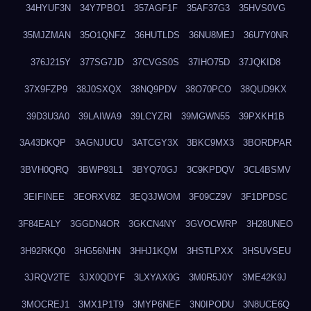
34HYUF3N
34Y7PBO1
357AGF1F
35AF37G3
35HVS0VG
35MJZMAN
35O1QNFZ
36HUTLDS
36NU8MEJ
36U7Y0NR
376J215Y
377SG7JD
37CVGS0S
37IHO75D
37JQKID8
37X9FZP9
38J0SXQX
38NQ9PDV
38O70PCO
38QUD9KX
39D3U3A0
39LAIWA9
39LCYZRI
39MGWN55
39PXKH1B
3A43DKQP
3AGNJUCU
3ATCGY3X
3BKC9MX3
3BORDPAR
3BVH0QRQ
3BWP93L1
3BYQ70GJ
3C9KPDQV
3CL4BSMV
3EIFINEE
3EORXV8Z
3EQ3JWOM
3F09CZ9V
3F1DPDSC
3F84EALY
3GGDN4OR
3GKCN4NY
3GVOCWRP
3H28UNEO
3H92RKQ0
3HG56NHN
3HHJ1KQM
3HSTLPXX
3HSUVSEU
3JRQV2TE
3JX0QDYF
3LXYAX0G
3M0R5J0Y
3ME42K9J
3MOCREJ1
3MX1P1T9
3MYP6NEF
3N0IPODU
3N8UCE6Q