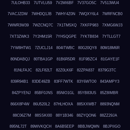
7ULOHB33
7UTVLU59
7V2MI6BF
7V37GO5C
7V513WU4
7VACJZDW
7WHDQ1JB
7WHY4Z0N
7WQXY6L4
7WRFNCB0
7WWR3W39
7WZCNQ7C
7X1TM5XQ
7XKFP983
7XMG6WJ3
7XT3ZWK3
7Y2HM15R
7YHSQGPE
7YKTB834
7YTLLGT7
7YW8HTW1
7ZUCLJ14
804ITWBC
80G20QY8
80M18M6R
80NDABQJ
80TBA1GP
81B6R5DR
81F9BZC4
81GAYE1F
81NLFAJC
82LF82LT
82Z0LK6F
82ZPA837
8379G3TC
839R94B1
83DE49ZB
83FF7WTK
83Y6WTO0
843AMPY3
84ZPYENJ
85BF0JNS
85NIO1GL
85YB83US
85Z8IMBR
866X8P4W
86U520L2
87HLHOXA
885XXWB7
8893NQNM
88C06Z7M
88SSKI00
88Y1B346
88ZYQON6
88ZZ29JA
895NL72T
89WVKQCH
8A6B5EEP
8BBJWQMN
8BJPIIGO