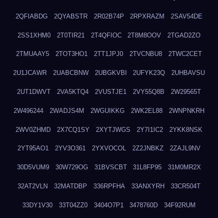
2QFIABDG
2QYABSTR
2R02B74P
2RPXRAZM
2SAV54DE
2SS1XHM0
2T0TIR21
2T4QFIOC
2T8M8OOV
2TGAD2ZO
2TMUAAY5
2TOT3HO1
2TT1JPJ0
2TVCNBU8
2TWC2CET
2U1JCAWR
2UABCBNW
2UBGKVBI
2UFYK23Q
2UHBAVSU
2UT1DWVT
2VA5KTQ4
2VUSTJE1
2VY55Q8B
2W29565T
2W496244
2WADJS4M
2WGUIKKG
2WK2EL88
2WNPNKRH
2WV0ZHMD
2X7CQ1SY
2XYTJWGS
2Y7I1IC2
2YKK8NSK
2YT95AO1
2YV3O361
2YXVOCOL
2Z2JNBKZ
2ZAJL9NV
30D5VUM9
30W729OG
31BVSCBT
31L8FP95
31M0MR2X
32AT2VLN
32MATDBP
336RPFHA
33ANXYRH
33CR504T
33DY1V30
33T04ZZ0
3404O7P1
3478760D
34F92RUM