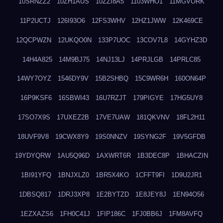
10SRNZZ2
10ZH1AUS
10ZZI8A5
1103WHO1
11MGVORK
11P2UCTJ
126I93O6
12FS3WHV
12HZ1JWW
12K469CE
12QCPWZN
12UKQO0N
133P7UOC
13COV7L8
14GYHZ3D
14H4A825
14M9BJ75
14NJ13LJ
14PRJLGB
14PRLC85
14WY7OYZ
1546DY9V
15B2SHBQ
15C9WR6H
160ON64P
16P9KSF6
16SBWI43
16U7RZJT
179PIGYE
17HG5UY8
17SO7X9S
17UXEZ2B
17VE7UAW
181QKVNV
18FL2H11
18UVF9V8
19CWX8Y9
19S0NNZV
19SYNG2F
19V5GFDB
19YDYQRW
1AU5Q96D
1AXWRT6R
1B3DEC8P
1BHACZIN
1BI91YFQ
1BNJXLZ0
1BR5X4KO
1CFFT9FI
1D9U2JR1
1DBSQ817
1DRJ3XP8
1E2BYTZD
1E8JEY8J
1EN94O56
1EZXAZS6
1FH0C41J
1FIP186C
1FJ0BB6J
1FM8AVFQ