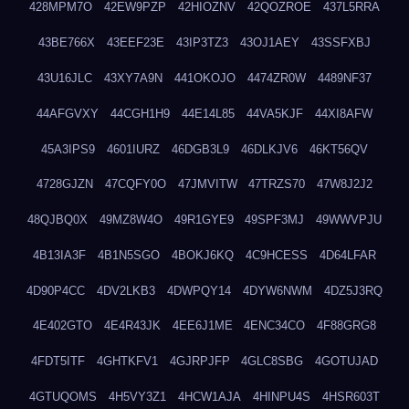
428MPM7O
42EW9PZP
42HIOZNV
42QOZROE
437L5RRA
43BE766X
43EEF23E
43IP3TZ3
43OJ1AEY
43SSFXBJ
43U16JLC
43XY7A9N
441OKOJO
4474ZR0W
4489NF37
44AFGVXY
44CGH1H9
44E14L85
44VA5KJF
44XI8AFW
45A3IPS9
4601IURZ
46DGB3L9
46DLKJV6
46KT56QV
4728GJZN
47CQFY0O
47JMVITW
47TRZS70
47W8J2J2
48QJBQ0X
49MZ8W4O
49R1GYE9
49SPF3MJ
49WWVPJU
4B13IA3F
4B1N5SGO
4BOKJ6KQ
4C9HCESS
4D64LFAR
4D90P4CC
4DV2LKB3
4DWPQY14
4DYW6NWM
4DZ5J3RQ
4E402GTO
4E4R43JK
4EE6J1ME
4ENC34CO
4F88GRG8
4FDT5ITF
4GHTKFV1
4GJRPJFP
4GLC8SBG
4GOTUJAD
4GTUQOMS
4H5VY3Z1
4HCW1AJA
4HINPU4S
4HSR603T