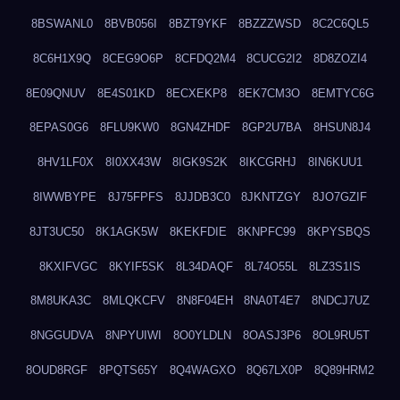
8BSWANL0
8BVB056I
8BZT9YKF
8BZZZWSD
8C2C6QL5
8C6H1X9Q
8CEG9O6P
8CFDQ2M4
8CUCG2I2
8D8ZOZI4
8E09QNUV
8E4S01KD
8ECXEKP8
8EK7CM3O
8EMTYC6G
8EPAS0G6
8FLU9KW0
8GN4ZHDF
8GP2U7BA
8HSUN8J4
8HV1LF0X
8I0XX43W
8IGK9S2K
8IKCGRHJ
8IN6KUU1
8IWWBYPE
8J75FPFS
8JJDB3C0
8JKNTZGY
8JO7GZIF
8JT3UC50
8K1AGK5W
8KEKFDIE
8KNPFC99
8KPYSBQS
8KXIFVGC
8KYIF5SK
8L34DAQF
8L74O55L
8LZ3S1IS
8M8UKA3C
8MLQKCFV
8N8F04EH
8NA0T4E7
8NDCJ7UZ
8NGGUDVA
8NPYUIWI
8O0YLDLN
8OASJ3P6
8OL9RU5T
8OUD8RGF
8PQTS65Y
8Q4WAGXO
8Q67LX0P
8Q89HRM2