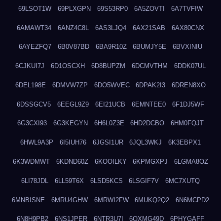
69LSOT1W
69PLXGPN
69S53RP0
6A5ZOVTI
6A7TVFIW
6AMAWT34
6ANZ4C8L
6AS3LJQ4
6AX21SAB
6AX80CNX
6AYEZFQ7
6B0V87BD
6BA9R10Z
6BUMJY5E
6BVXINIU
6CJKUI7J
6D1OSCXH
6D8BUPZM
6DCMVTHM
6DDK07UL
6DEL198E
6DMVW7ZP
6DO5WVEC
6DPAK2I3
6DREN8XO
6DSSGCV5
6EEGL9Z9
6EI21UCB
6EMNTEE0
6F1DJ5WF
6G3CXI93
6G3KEGYN
6H6L0Z3E
6HD2DCBO
6HM0FQJT
6HWL9A3P
6I5IUH76
6JGSI1UR
6JQL3WKJ
6K3EBPX1
6K3WDMWT
6KDND60Z
6KOOILKY
6KPMGXPJ
6LGMA8OZ
6LI78JDL
6LL59T6X
6LSD5KCS
6LSGIF7V
6MC7XUTQ
6MNBISNE
6MRU4GHW
6MRWI2FW
6MUKQ2Q2
6N6MCPD2
6N8H9PB2
6NS1JPER
6NTR3U7I
6OXMG49D
6PHYGAFF