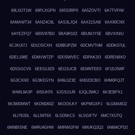
69LSOT1W
69PLXGPN
69S53RP0
6A5ZOVTI
6A7TVFIW
6AMAWT34
6ANZ4C8L
6AS3LJQ4
6AX21SAB
6AX80CNX
6AYEZFQ7
6B0V87BD
6BA9R10Z
6BUMJY5E
6BVXINIU
6CJKUI7J
6D1OSCXH
6D8BUPZM
6DCMVTHM
6DDK07UL
6DEL198E
6DMVW7ZP
6DO5WVEC
6DPAK2I3
6DREN8XO
6DSSGCV5
6EEGL9Z9
6EI21UCB
6EMNTEE0
6F1DJ5WF
6G3CXI93
6G3KEGYN
6H6L0Z3E
6HD2DCBO
6HM0FQJT
6HWL9A3P
6I5IUH76
6JGSI1UR
6JQL3WKJ
6K3EBPX1
6K3WDMWT
6KDND60Z
6KOOILKY
6KPMGXPJ
6LGMA8OZ
6LI78JDL
6LL59T6X
6LSD5KCS
6LSGIF7V
6MC7XUTQ
6MNBISNE
6MRU4GHW
6MRWI2FW
6MUKQ2Q2
6N6MCPD2