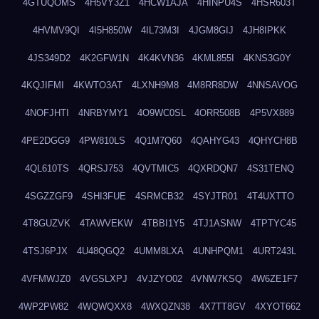
4GTUQOMS
4H5VY3Z1
4HCW1AJA
4HINPU4S
4HSR603T
4HVMV9QI
4I5H850W
4IL73M3I
4JGM8GIJ
4JH8IPKK
4JS349D2
4K2GFW1N
4K4KVN36
4KML855I
4KNS3G0Y
4KQJIFMI
4KWTO3AT
4LXNH9M8
4M8RR8DW
4NNSAVOG
4NOFJHTI
4NRBYMY1
4O9WC0SL
4ORR508B
4P5VX889
4PE2DGG9
4PW810LS
4Q1M7Q60
4QAHYG43
4QHYCH8B
4QL610TS
4QRSJ753
4QVTMIC5
4QXRDQN7
4S31TENQ
4SGZZGF9
4SHI3FUE
4SRMCB32
4SYJTR01
4T4UXTTO
4T8GUZVK
4TAWVEKW
4TBBI1Y5
4TJ1ASNW
4TPTYC45
4TSJ6PJX
4U48QGQ2
4UMM8LXA
4UNHPQM1
4URT243L
4VFMWJZ0
4VGSLXPJ
4VJZYO02
4VNW7KSQ
4W6ZE1F7
4WP2PW82
4WQWQXX8
4WXQZN38
4X7TT8GV
4XYOT662