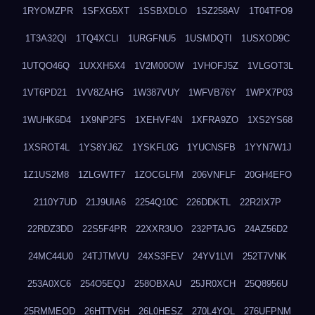
1RYOMZPR
1SFXG5XT
1SSBXDLO
1SZ258AV
1T04TFO9
1T3A32QI
1TQ4XCLI
1URGFNU5
1USMDQTI
1USXOD9C
1UTQO46Q
1UXXH5X4
1V2M00OW
1VHOFJ5Z
1VLGOT3L
1VT6PD21
1VV8ZAHG
1W387VUY
1WFVB76Y
1WPX7P03
1WUHK6D4
1X9NP2FS
1XEHVF4N
1XFRA9ZO
1XS2YS68
1XSROT4L
1YS8YJ6Z
1YSKFL0G
1YUCNSFB
1YYN7W1J
1Z1US2M8
1ZLGWTF7
1ZOCGLFM
206VNFLF
20GH4EFO
2110Y7UD
21J9UIA6
2254Q10C
226DDKTL
22R2IX7P
22RDZ3DD
22S5F4PR
22XXR3UO
232PTAJG
24AZ56D2
24MC44U0
24TJTMVU
24XS3FEV
24YV1LVI
252T7VNK
253A0XC6
254O5EQJ
258OBXAU
25JR0XCH
25Q8956U
25RMMEOD
26HTTV6H
26L0HESZ
270L4YOL
276UFPNM