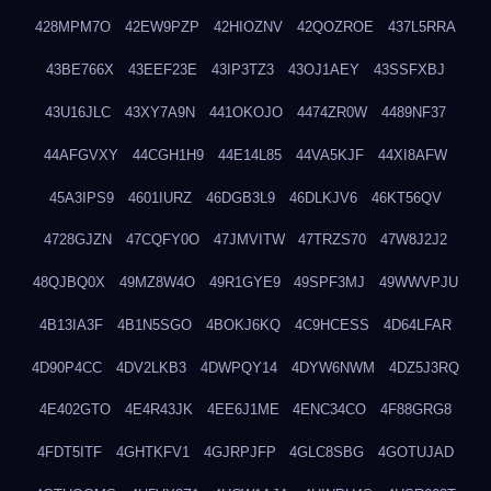
428MPM7O
42EW9PZP
42HIOZNV
42QOZROE
437L5RRA
43BE766X
43EEF23E
43IP3TZ3
43OJ1AEY
43SSFXBJ
43U16JLC
43XY7A9N
441OKOJO
4474ZR0W
4489NF37
44AFGVXY
44CGH1H9
44E14L85
44VA5KJF
44XI8AFW
45A3IPS9
4601IURZ
46DGB3L9
46DLKJV6
46KT56QV
4728GJZN
47CQFY0O
47JMVITW
47TRZS70
47W8J2J2
48QJBQ0X
49MZ8W4O
49R1GYE9
49SPF3MJ
49WWVPJU
4B13IA3F
4B1N5SGO
4BOKJ6KQ
4C9HCESS
4D64LFAR
4D90P4CC
4DV2LKB3
4DWPQY14
4DYW6NWM
4DZ5J3RQ
4E402GTO
4E4R43JK
4EE6J1ME
4ENC34CO
4F88GRG8
4FDT5ITF
4GHTKFV1
4GJRPJFP
4GLC8SBG
4GOTUJAD