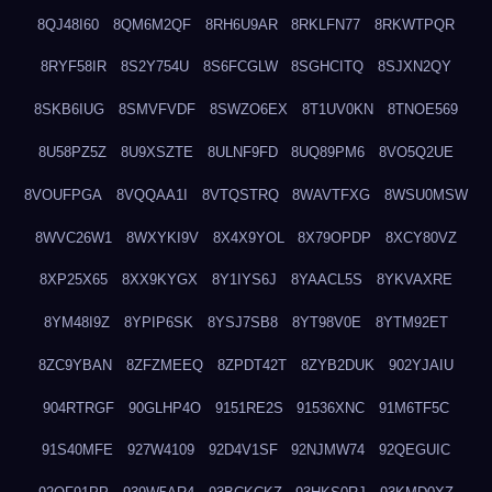
8QJ48I60
8QM6M2QF
8RH6U9AR
8RKLFN77
8RKWTPQR
8RYF58IR
8S2Y754U
8S6FCGLW
8SGHCITQ
8SJXN2QY
8SKB6IUG
8SMVFVDF
8SWZO6EX
8T1UV0KN
8TNOE569
8U58PZ5Z
8U9XSZTE
8ULNF9FD
8UQ89PM6
8VO5Q2UE
8VOUFPGA
8VQQAA1I
8VTQSTRQ
8WAVTFXG
8WSU0MSW
8WVC26W1
8WXYKI9V
8X4X9YOL
8X79OPDP
8XCY80VZ
8XP25X65
8XX9KYGX
8Y1IYS6J
8YAACL5S
8YKVAXRE
8YM48I9Z
8YPIP6SK
8YSJ7SB8
8YT98V0E
8YTM92ET
8ZC9YBAN
8ZFZMEEQ
8ZPDT42T
8ZYB2DUK
902YJAIU
904RTRGF
90GLHP4O
9151RE2S
91536XNC
91M6TF5C
91S40MFE
927W4109
92D4V1SF
92NJMW74
92QEGUIC