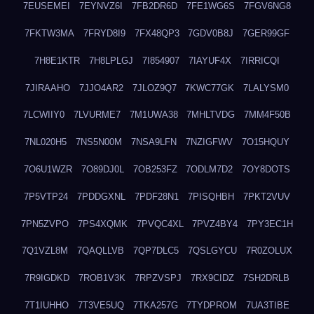
7EUSEMEI
7EYNVZ6I
7FB2DR6D
7FE1WG6S
7FGV6NG8
7FKTW3MA
7FRYD8I9
7FX48QP3
7GDV0B8J
7GER99GF
7H8E1KTR
7H8LPLGJ
7I854907
7IAYUF4X
7IRRICQI
7JIRAAHO
7JJO4AR2
7JLOZ9Q7
7KWC77GK
7LALYSM0
7LCWIIY0
7LVURME7
7M1UWA38
7MHLTVDG
7MM4F50B
7NL020H5
7NS5N00M
7NSA9LFN
7NZIGFWV
7O15HQUY
7O6U1WZR
7O89DJ0L
7OB253FZ
7ODLM7D2
7OY8DOTS
7P5VTP24
7PDDGXNL
7PDF28N1
7PISQHBH
7PKT2VUV
7PN5ZVPO
7PS4XQMK
7PVQC4XL
7PVZ4BY4
7PY3EC1H
7Q1VZL8M
7QAQLLVB
7QP7DLC5
7QSLGYCU
7R0ZOLUX
7R9IGDKD
7ROB1V3K
7RPZVSPJ
7RX9CIDZ
7SH2DRLB
7T1IUHHO
7T3VE5UQ
7TKA257G
7TYDPROM
7UA3TIBE