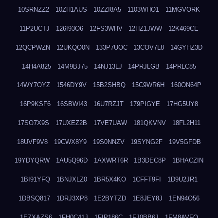
10SRNZZ2
10ZH1AUS
10ZZI8A5
1103WHO1
11MGVORK
11P2UCTJ
126I93O6
12FS3WHV
12HZ1JWW
12K469CE
12QCPWZN
12UKQO0N
133P7UOC
13COV7L8
14GYHZ3D
14H4A825
14M9BJ75
14NJ13LJ
14PRJLGB
14PRLC85
14WY7OYZ
1546DY9V
15B2SHBQ
15C9WR6H
160ON64P
16P9KSF6
16SBWI43
16U7RZJT
179PIGYE
17HG5UY8
17SO7X9S
17UXEZ2B
17VE7UAW
181QKVNV
18FL2H11
18UVF9V8
19CWX8Y9
19S0NNZV
19SYNG2F
19V5GFDB
19YDYQRW
1AU5Q96D
1AXWRT6R
1B3DEC8P
1BHACZIN
1BI91YFQ
1BNJXLZ0
1BR5X4KO
1CFFT9FI
1D9U2JR1
1DBSQ817
1DRJ3XP8
1E2BYTZD
1E8JEY8J
1EN94O56
1EZXAZS6
1FH0C41J
1FIP186C
1FJ0BB6J
1FM8AVFQ