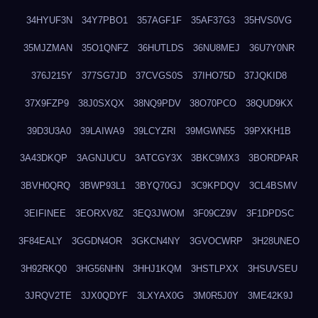
34HYUF3N
34Y7PBO1
357AGF1F
35AF37G3
35HVS0VG
35MJZMAN
35O1QNFZ
36HUTLDS
36NU8MEJ
36U7Y0NR
376J215Y
377SG7JD
37CVGS0S
37IHO75D
37JQKID8
37X9FZP9
38J0SXQX
38NQ9PDV
38O70PCO
38QUD9KX
39D3U3A0
39LAIWA9
39LCYZRI
39MGWN55
39PXKH1B
3A43DKQP
3AGNJUCU
3ATCGY3X
3BKC9MX3
3BORDPAR
3BVH0QRQ
3BWP93L1
3BYQ70GJ
3C9KPDQV
3CL4BSMV
3EIFINEE
3EORXV8Z
3EQ3JWOM
3F09CZ9V
3F1DPDSC
3F84EALY
3GGDN4OR
3GKCN4NY
3GVOCWRP
3H28UNEO
3H92RKQ0
3HG56NHN
3HHJ1KQM
3HSTLPXX
3HSUVSEU
3JRQV2TE
3JX0QDYF
3LXYAX0G
3M0R5J0Y
3ME42K9J