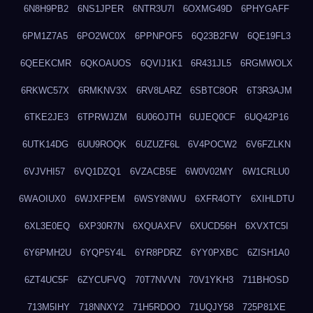
6N8H9PB2
6NS1JPER
6NTR3U7I
6OXMG49D
6PHYGAFF
6PM1Z7A5
6PO2WC0X
6PPNPOF5
6Q23B2FW
6QE19FL3
6QEEKCMR
6QKOAUOS
6QVIJ1K1
6R431JL5
6RGMWOLX
6RKWC57X
6RMKNV3X
6RV8LARZ
6SBTC8OR
6T3R3AJM
6TKE2JE3
6TPRWJZM
6U06OJTH
6UJEQ0CF
6UQ42P16
6UTK14DG
6UU9ROQK
6UZUZF6L
6V4POCW2
6V6FZLKN
6VJVHI57
6VQ1DZQ1
6VZACB5E
6W0V02MY
6W1CRLU0
6WAOIUX0
6WJXFPEM
6WSY8NWU
6XFR4OTY
6XIHLDTU
6XL3E0EQ
6XP30R7N
6XQUAXFV
6XUCD56H
6XVXTC5I
6Y6PMH2U
6YQP5Y4L
6YR8PDRZ
6YY0PXBC
6ZISH1A0
6ZT4UC5F
6ZYCUFVQ
70T7NVVN
70V1YKH3
711BHOSD
713M5IHY
718NNXY2
71H5RDOO
71UQJY58
725P81XE