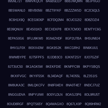
895NL72T
89WVKQCH
8A6B5EEP
8BBJWQMN
8BJPIIGO
8BSWANL0
8BVB056I
8BZT9YKF
8BZZZWSD
8C2C6QL5
8C6H1X9Q
8CEG9O6P
8CFDQ2M4
8CUCG2I2
8D8ZOZI4
8E09QNUV
8E4S01KD
8ECXEKP8
8EK7CM3O
8EMTYC6G
8EPAS0G6
8FLU9KW0
8GN4ZHDF
8GP2U7BA
8HSUN8J4
8HV1LF0X
8I0XX43W
8IGK9S2K
8IKCGRHJ
8IN6KUU1
8IWWBYPE
8J75FPFS
8JJDB3C0
8JKNTZGY
8JO7GZIF
8JT3UC50
8K1AGK5W
8KEKFDIE
8KNPFC99
8KPYSBQS
8KXIFVGC
8KYIF5SK
8L34DAQF
8L74O55L
8LZ3S1IS
8M8UKA3C
8MLQKCFV
8N8F04EH
8NA0T4E7
8NDCJ7UZ
8NGGUDVA
8NPYUIWI
8O0YLDLN
8OASJ3P6
8OL9RU5T
8OUD8RGF
8PQTS65Y
8Q4WAGXO
8Q67LX0P
8Q89HRM2