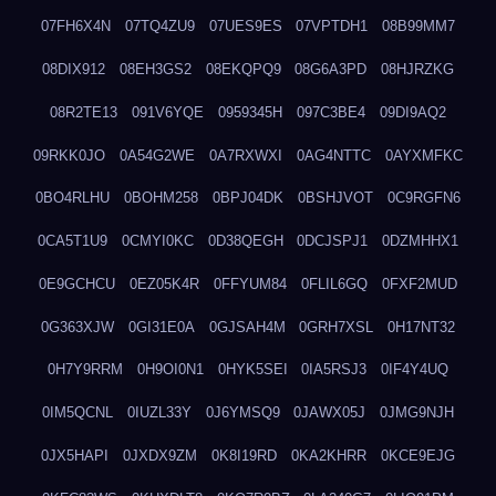
07FH6X4N
07TQ4ZU9
07UES9ES
07VPTDH1
08B99MM7
08DIX912
08EH3GS2
08EKQPQ9
08G6A3PD
08HJRZKG
08R2TE13
091V6YQE
0959345H
097C3BE4
09DI9AQ2
09RKK0JO
0A54G2WE
0A7RXWXI
0AG4NTTC
0AYXMFKC
0BO4RLHU
0BOHM258
0BPJ04DK
0BSHJVOT
0C9RGFN6
0CA5T1U9
0CMYI0KC
0D38QEGH
0DCJSPJ1
0DZMHHX1
0E9GCHCU
0EZ05K4R
0FFYUM84
0FLIL6GQ
0FXF2MUD
0G363XJW
0GI31E0A
0GJSAH4M
0GRH7XSL
0H17NT32
0H7Y9RRM
0H9OI0N1
0HYK5SEI
0IA5RSJ3
0IF4Y4UQ
0IM5QCNL
0IUZL33Y
0J6YMSQ9
0JAWX05J
0JMG9NJH
0JX5HAPI
0JXDX9ZM
0K8I19RD
0KA2KHRR
0KCE9EJG