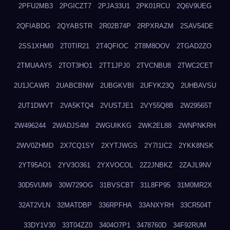
2PFU2MB3
2PGICZT7
2PJA33U1
2PK01RCU
2Q6V9UEG
2QFIABDG
2QYABSTR
2R02B74P
2RPXRAZM
2SAV54DE
2SS1XHM0
2T0TIR21
2T4QFIOC
2T8M8OOV
2TGAD2ZO
2TMUAAY5
2TOT3HO1
2TT1JPJ0
2TVCNBU8
2TWC2CET
2U1JCAWR
2UABCBNW
2UBGKVBI
2UFYK23Q
2UHBAVSU
2UT1DWVT
2VA5KTQ4
2VUSTJE1
2VY55Q8B
2W29565T
2W496244
2WADJS4M
2WGUIKKG
2WK2EL88
2WNPNKRH
2WV0ZHMD
2X7CQ1SY
2XYTJWGS
2Y7I1IC2
2YKK8NSK
2YT95AO1
2YV3O361
2YXVOCOL
2Z2JNBKZ
2ZAJL9NV
30D5VUM9
30W729OG
31BVSCBT
31L8FP95
31M0MR2X
32AT2VLN
32MATDBP
336RPFHA
33ANXYRH
33CR504T
33DY1V30
33T04ZZ0
3404O7P1
3478760D
34F92RUM