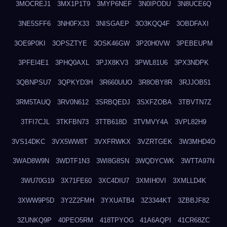
3MOCREJ1
3MX1P1T9
3MYP6NEF
3N0IPODU
3N8UCE6Q
3NE5SFF6
3NH0FX33
3NISGAEP
3O3KQQ4F
3OBDFAXI
3OE9P0KI
3OPSZTYE
3OSK46GW
3P20H0VW
3PEBEUPM
3PFEI4E1
3PHQ0AXL
3PJX8KV3
3PWL81U6
3PX3NDPK
3QBNPSU7
3QPKYD3H
3R660UUO
3R8OBY8R
3RJJOB51
3RM5TAUQ
3RV0N612
3SRBQEDJ
3SXFZOBA
3TBVTN7Z
3TFI7CJL
3TKFBN73
3TTB618D
3TVMVY4A
3VPL82H9
3VS14DKC
3VX5WW8T
3VXFRWKX
3VZRTGEK
3W3MHD4O
3WAD8W9N
3WDTF1N3
3WI8G8SN
3WQDYCWK
3WTTA97N
3WU70G19
3X71FE60
3XC4DIU7
3XMIH0VI
3XMLLD4K
3XWW9P5D
3Y2Z2FMH
3YXUATB4
3Z3344KT
3ZBBJF82
3ZUNKQ9P
40PEO5RM
418TPYOG
41A6AQPI
41CR68ZC