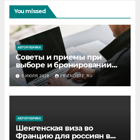
You missed
АВТОРУБРИКА
Советы и приемы при
выборе и бронировании
авиабилетов
5 ИЮЛЯ 2026
FRIENDS72_RU
АВТОРУБРИКА
Шенгенская виза во
Францию для россиян в