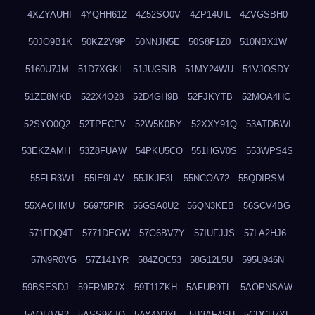
4XZYAUHI
4YQHH612
4Z52SO0V
4ZP14UIL
4ZVGSBH0
50JO9B1K
50KZ2V9P
50NNJN5E
50S8F1Z0
510NBX1W
5160U7JM
51D7XGKL
51JUGSIB
51MY24WU
51VJOSDY
51ZE8MKB
522X4O28
52D4GH9B
52FJKYTB
52MOA4HC
52SYO0Q2
52TPECFV
52W5K0BY
52XXY91Q
53ATDBWI
53EKZAMH
53Z8FUAW
54PKU5CO
551HGV0S
553WPS4S
55FLR3W1
55IE9L4V
55JKJF3L
55NCOA72
55QDIRSM
55XAQHMU
56975PIR
56GSA0U2
56QN3KEB
56SCV4BG
571FDQ4T
5771DEGW
57G6BV7Y
57IUFJJS
57LA2HJ6
57N9R0VG
57Z141YR
584ZQC53
58G12L5U
595U946N
59BSESDJ
59FRMR7X
59T11ZKH
5AFUR9TL
5AOPNSAW
5AQL07P2
5ASS9KJO
5AY4N3YE
5B3AF4SH
5CDCU7YL