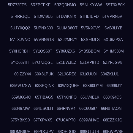
5RZ72FTS
5RZPCFKF
5RZQDHMO
5SNLKYWW
5ST3XE0K
5T4RFJQE
5TDWI9U5
5TDWKNIX
5THBIEFD
5TVPRN5V
5UJY0QQ2
5UPNX603
5UUMB8OT
5V5K9CVS
5VB3LIYB
5VTXJVNC
5VVNNS1S
5XJ2MR7Y
5XSF9JLS
5XU6ZP3A
5Y0HCRBH
5Y1QS60T
5Y86UZX6
5YB5BBQM
5YHM530M
5YO667IH
5YO7ZQGL
5Z1BWJEZ
5Z1VP9TD
5ZYFJGV9
60IZ2Y44
60X8LPUK
62LJGRE8
6316UU0I
634ZKLU1
63MVU7SW
63SPQINX
63WDQUHH
63X60DYM
64996J11
659M6G4O
65TIBAG5
65TN6NPQ
65UV4E1K
660K94O5
663467JW
664ESOLH
664FNVV4
66C6U597
66NBHAON
675YBKS0
67T6PVX5
67UCAPT0
6899WHVC
68EZZKJQ
68OMB6UH
68PDCJPV
68QHDOI3
699GTUTR
69KWPV8F