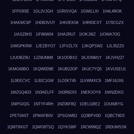
1FP03I5E
1GL2VJGH
1GRISVQA
1GWILLXI
1H4L4ROK
1HAKMC6P
1HDB3VUY
1HHJEK58
1HR93CXT
1I70CGZX
1IASZ8H3
1IF86W04
1IHA2RU7
1IOKJ9IZ
1IOWA7OG
1IWGPKRW
1JEZBYO7
1JFVZL7X
1JKQPSW2
1JL35ZZ0
1JUOBZ9U
1JZ9UNM8
1K1OOBX2
1KJONM1Y
1KJVH227
1KMG68BO
1KQW0D9E
1KUB22OP
1KUC7YQ5
1KVUSEU1
1L0EECVC
1L92C1GM
1LO2KT45
1LVWMXC9
1MF16JX6
1MZGQ4D3
1N3AELFF
1N3R82X5
1NERJOY9
1NIN2DXO
1NIPGIQG
1NTYF4RH
1NZ06F8Q
1OELGBE2
1OUI6BYG
1PET0A5T
1PMAFB0V
1PSGIWB2
1Q3BPV0D
1QBCT8D3
1QMT9XGT
1QWO8TSQ
1QYKS8IF
1RCW99QZ
1RDUWSSK