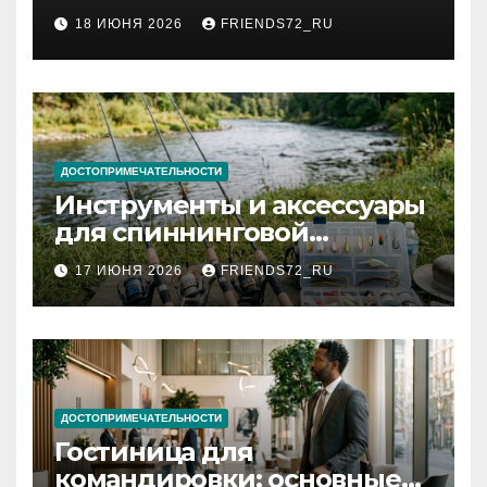
2026 году: сроки от 3 дней
18 ИЮНЯ 2026
FRIENDS72_RU
и список необходимых
документов
ДОСТОПРИМЕЧАТЕЛЬНОСТИ
Инструменты и аксессуары
для спиннинговой
рыбалки: назначение и
17 ИЮНЯ 2026
FRIENDS72_RU
типы
ДОСТОПРИМЕЧАТЕЛЬНОСТИ
Гостиница для
командировки: основные