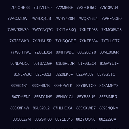
7ULOHB33
7UTVLU59
7V2MI6BF
7V37GO5C
7V513WU4
7VACJZDW
7WHDQ1JB
7WHY4Z0N
7WQXY6L4
7WRFNCB0
7WWR3W39
7WZCNQ7C
7X1TM5XQ
7XKFP983
7XMG6WJ3
7XT3ZWK3
7Y2HM15R
7YHSQGPE
7YKTB834
7YTLLGT7
7YW8HTW1
7ZUCLJ14
804ITWBC
80G20QY8
80M18M6R
80NDABQJ
80TBA1GP
81B6R5DR
81F9BZC4
81GAYE1F
81NLFAJC
82LF82LT
82Z0LK6F
82ZPA837
8379G3TC
839R94B1
83DE49ZB
83FF7WTK
83Y6WTO0
843AMPY3
84ZPYENJ
85BF0JNS
85NIO1GL
85YB83US
85Z8IMBR
866X8P4W
86U520L2
87HLHOXA
885XXWB7
8893NQNM
88C06Z7M
88SSKI00
88Y1B346
88ZYQON6
88ZZ29JA