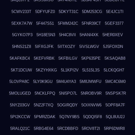
5CWV233T
5DFYUFZ0
5DKYT31C
5DM253CG
5E4JC1TI
5EXK7A7W
5F447S51
5FMM242C
5FNR39CT
5GEF3377
5GYKO7P3
5H18E5N3
5H4C8VII
5HANI4XK
5HER0XEV
5HNS21Z8
5IFXGJFK
5IITXOZY
5IVSLWGV
5J5FOXDN
5KAFKBC4
5KEFVRBK
5KFBILGV
5KP635PE
5KSAQAB8
5KT1DCUW
5KZYHXKG
5L1KPI2V
5L515L3S
5LCKQGH7
5LOVPA8C
5LY0K9GU
5M4U4YA3
5M8JMWFU
5MC4C6M0
5MOLUGED
5NCKLFPQ
5NI5PO7L
5NROBV9R
5NSPSK7R
5NYZ03GV
5NZ2F7XQ
5OGIRQDY
5OIXNVW6
5OPF8A7F
5PI2KCCW
5PMRZDAK
5Q7NY9BS
5QDQI5F8
5QL8UU2J
5RALQ21C
5RBG4E64
5RCDBBFD
5ROV8T2I
5RP6DWR8