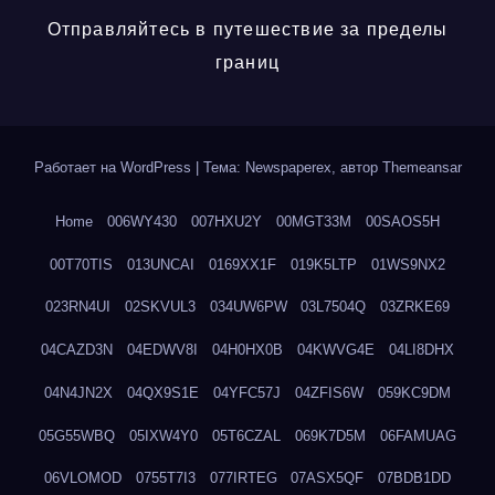
Отправляйтесь в путешествие за пределы
границ
Работает на WordPress
|
Тема: Newspaperex, автор
Themeansar
Home
006WY430
007HXU2Y
00MGT33M
00SAOS5H
00T70TIS
013UNCAI
0169XX1F
019K5LTP
01WS9NX2
023RN4UI
02SKVUL3
034UW6PW
03L7504Q
03ZRKE69
04CAZD3N
04EDWV8I
04H0HX0B
04KWVG4E
04LI8DHX
04N4JN2X
04QX9S1E
04YFC57J
04ZFIS6W
059KC9DM
05G55WBQ
05IXW4Y0
05T6CZAL
069K7D5M
06FAMUAG
06VLOMOD
0755T7I3
077IRTEG
07ASX5QF
07BDB1DD