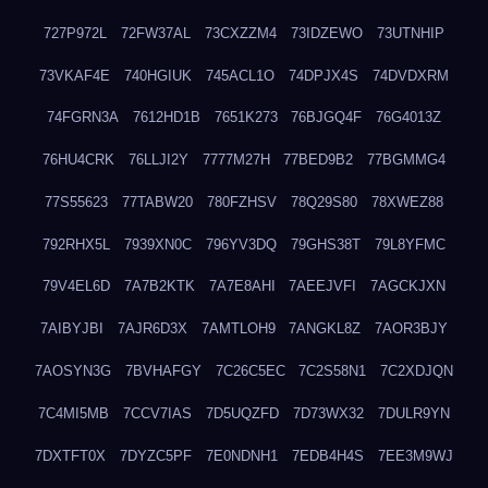
727P972L
72FW37AL
73CXZZM4
73IDZEWO
73UTNHIP
73VKAF4E
740HGIUK
745ACL1O
74DPJX4S
74DVDXRM
74FGRN3A
7612HD1B
7651K273
76BJGQ4F
76G4013Z
76HU4CRK
76LLJI2Y
7777M27H
77BED9B2
77BGMMG4
77S55623
77TABW20
780FZHSV
78Q29S80
78XWEZ88
792RHX5L
7939XN0C
796YV3DQ
79GHS38T
79L8YFMC
79V4EL6D
7A7B2KTK
7A7E8AHI
7AEEJVFI
7AGCKJXN
7AIBYJBI
7AJR6D3X
7AMTLOH9
7ANGKL8Z
7AOR3BJY
7AOSYN3G
7BVHAFGY
7C26C5EC
7C2S58N1
7C2XDJQN
7C4MI5MB
7CCV7IAS
7D5UQZFD
7D73WX32
7DULR9YN
7DXTFT0X
7DYZC5PF
7E0NDNH1
7EDB4H4S
7EE3M9WJ