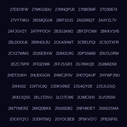
27E8J3FW
27MKG0DU
27MNQPU0
27NBD68F
27O3D674
27VYT4KU
28SMQGU6
299T1G15
2A01R6QT
2AAYZL7V
2AFJGVZY
2ATPPOCH
2B2G3AW2
2BFZFCNW
2BKKV1H5
2BLDOOU6
2BRHOLRJ
2CKA0HWT
2CRELPQI
2CSOTXFR
2CVZ7WMG
2D26EBXW
2D942LRG
2DPSN680
2DU7LORM
2EZC76PR
2F53ZH8K
2FFJSSR3
2G789XQE
2G8M6D58
2HDT2UKH
2HLBXGGN
2HMC2F0V
2HO7QAUP
2HYWPJNU
2IIHI162
2J4TVL9Q
2JDKS9WZ
2JG4QYDE
2JSJLGSQ
2KKCIQS5
2KL1TDVU
2LCI7CW6
2LN9C5H3
2LVOI55N
2M7YMERZ
2MIQDBKK
2N165DB2
2NFH8OET
2NXDJSMA
2OC6YQYJ
2ODHTNIQ
2OYOC8EB
2P5KVO7J
2PB26F91