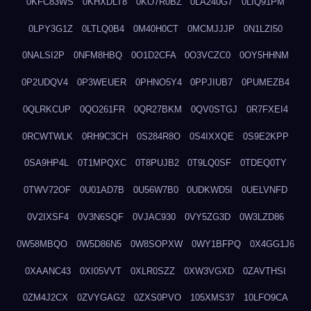
0KFC83WS
0KHXDLT8
0KO7R0BZ
0LA240G7
0LIQ91PM
0LPY3G1Z
0LTLQ0B4
0M40H0CT
0MCMJJJP
0N1LZI50
0NALSI2P
0NFM8HBQ
0O1D2CFA
0O3VCZC0
0OY5HHNM
0P2UDQV4
0P3WEUER
0PHNO5Y4
0PPJIUB7
0PUMEZB4
0QLRKCUP
0QO261FR
0QR27BKM
0QV0STGJ
0R7FXEI4
0RCWTWLK
0RH9C3CH
0S284R8O
0S4IXXQE
0S9E2KPP
0SA9HP4L
0T1MPQXC
0T8PUJB2
0T9LQ0SF
0TDEQ0TY
0TWV72OF
0U01AD7B
0U56W7B0
0UDKWD5I
0UELVNFD
0V2IXSF4
0V3N6SQF
0VJAC930
0VY5ZG3D
0W3LZD86
0W58MBQO
0W5D86N5
0W8SOPXW
0WY1BFPQ
0X4GG1J6
0XAANC43
0XI05VVT
0XLR0SZZ
0XW3VGXD
0ZAVTHSI
0ZM4J2CX
0ZVYGAG2
0ZXS0PVO
105XMS37
10LFO9CA