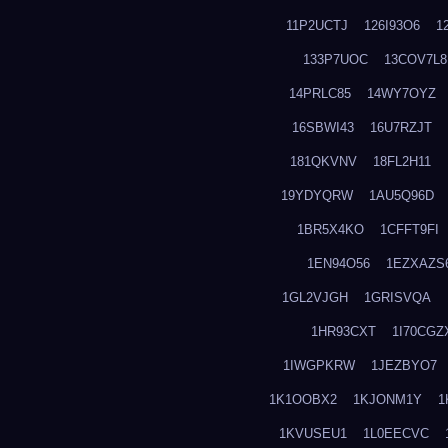
11P2UCTJ
126I93O6
1
133P7UOC
13COV7L8
14PRLC85
14WY7OYZ
16SBWI43
16U7RZJT
181QKVNV
18FL2H11
19YDYQRW
1AU5Q96D
1BR5X4KO
1CFFT9FI
1EN94O56
1EZXAZS
1GL2VJGH
1GRISVQA
1HR93CXT
1I70CGZ
1IWGPKRW
1JEZBYO7
1K1OOBX2
1KJONM1Y
1
1KVUSEU1
1L0EECVC