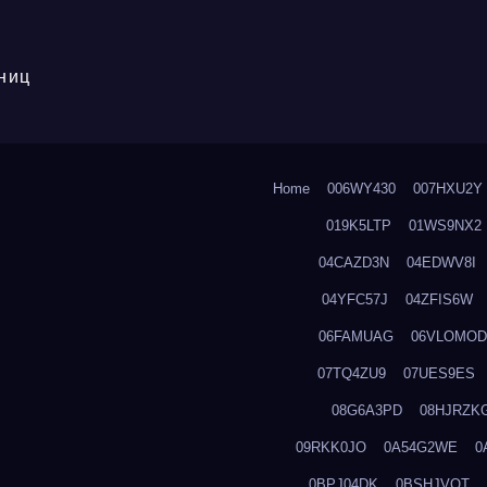
ниц
Home
006WY430
007HXU2Y
019K5LTP
01WS9NX2
04CAZD3N
04EDWV8I
04YFC57J
04ZFIS6W
06FAMUAG
06VLOMOD
07TQ4ZU9
07UES9ES
08G6A3PD
08HJRZK
09RKK0JO
0A54G2WE
0
0BPJ04DK
0BSHJVOT