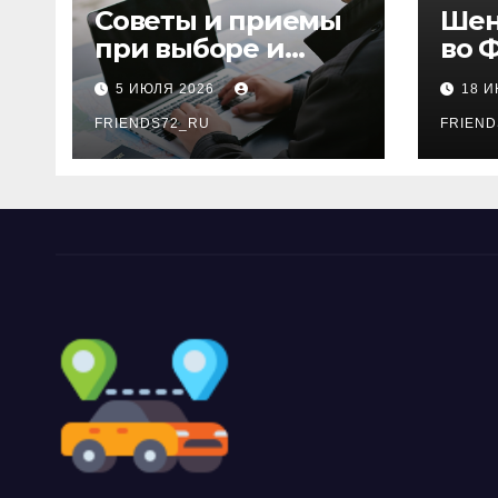
Советы и приемы
Шен
при выборе и
во 
бронировании
рос
5 ИЮЛЯ 2026
18 
авиабилетов
году
FRIENDS72_RU
дне
FRIEND
нео
док