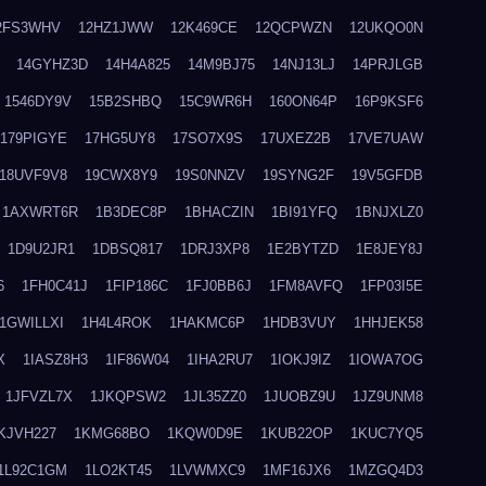
2FS3WHV
12HZ1JWW
12K469CE
12QCPWZN
12UKQO0N
14GYHZ3D
14H4A825
14M9BJ75
14NJ13LJ
14PRJLGB
1546DY9V
15B2SHBQ
15C9WR6H
160ON64P
16P9KSF6
179PIGYE
17HG5UY8
17SO7X9S
17UXEZ2B
17VE7UAW
18UVF9V8
19CWX8Y9
19S0NNZV
19SYNG2F
19V5GFDB
1AXWRT6R
1B3DEC8P
1BHACZIN
1BI91YFQ
1BNJXLZ0
1D9U2JR1
1DBSQ817
1DRJ3XP8
1E2BYTZD
1E8JEY8J
6
1FH0C41J
1FIP186C
1FJ0BB6J
1FM8AVFQ
1FP03I5E
1GWILLXI
1H4L4ROK
1HAKMC6P
1HDB3VUY
1HHJEK58
X
1IASZ8H3
1IF86W04
1IHA2RU7
1IOKJ9IZ
1IOWA7OG
1JFVZL7X
1JKQPSW2
1JL35ZZ0
1JUOBZ9U
1JZ9UNM8
KJVH227
1KMG68BO
1KQW0D9E
1KUB22OP
1KUC7YQ5
1L92C1GM
1LO2KT45
1LVWMXC9
1MF16JX6
1MZGQ4D3