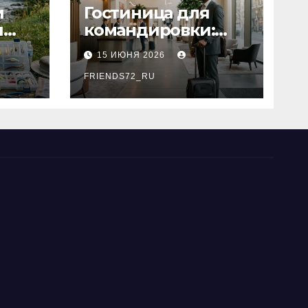
и
Гостиница для
я
командировки:
основные
15 ИЮНЯ 2026
критерии выбора
типы
FRIENDS72_RU