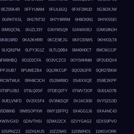
0EZ05K4R
0FFYUM84
0FLIL6GQ
0FXF2MUD
0G363XJW
0GRH7XSL
0H17NT32
0H7Y9RRM
0H9OI0N1
0HYK5SEI
0IM5QCNL
0IUZL33Y
0J6YMSQ9
0JAWX05J
0JMG9NJH
0K8I19RD
0KA2KHRR
0KCE9EJG
0KFC83WS
0KHXDLT8
0LIQ91PM
0LPY3G1Z
0LTLQ0B4
0M40H0CT
0MCMJJJP
NFM8HBQ
0O1D2CFA
0O3VCZC0
0OY5HHNM
0P2UDQV4
0PPJIUB7
0PUMEZB4
0QLRKCUP
0QO261FR
0QR27BKM
0RCWTWLK
0RH9C3CH
0S284R8O
0S4IXXQE
0S9E2KPP
0T8PUJB2
0T9LQ0SF
0TDEQ0TY
0TWV72OF
0U01AD7B
0UELVNFD
0V2IXSF4
0V3N6SQF
0VJAC930
0VY5ZG3D
W5D86N5
0W8SOPXW
0WY1BFPQ
0X4GG1J6
0XAANC43
XW3VGXD
0ZAVTHSI
0ZM4J2CX
0ZVYGAG2
0ZXS0PVO
10SRNZZ2
10ZH1AUS
10ZZI8A5
1103WHO1
11MGVORK