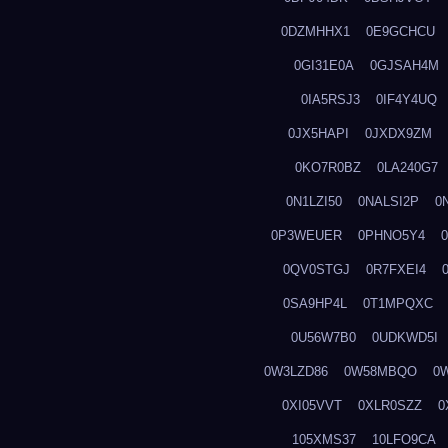
0DZMHHX1
0E9GCHCU
0GI31E0A
0GJSAH4M
0IA5RSJ3
0IF4Y4UQ
0JX5HAPI
0JXDX9ZM
0KO7R0BZ
0LA240G7
0N1LZI50
0NALSI2P
0
0P3WEUER
0PHNO5Y4
0QV0STGJ
0R7FXEI4
0SA9HP4L
0T1MPQXC
0U56W7B0
0UDKWD5I
0W3LZD86
0W58MBQO
0
0XI05VVT
0XLR0SZZ
0
105XMS37
10LFO9CA