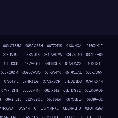
00MGT33M
00SAOS5H
00T70TIS
013UNCAI
0169XX1F
023RN4UI
02SKVUL3
034UW6PW
03L7504Q
03ZRKE69
04H0HX0B
04KWVG4E
04LI8DHX
04N4JN2X
04QX9S1E
059KC9DM
05G55WBQ
05IXW4Y0
05T6CZAL
069K7D5M
0755T7I3
077IRTEG
07ASX5QF
07BDB1DD
07FH6X4N
07VPTDH1
08B99MM7
08DIX912
08EH3GS2
08EKQPQ9
G
08R2TE13
091V6YQE
0959345H
097C3BE4
09DI9AQ2
A7RXWXI
0AG4NTTC
0AYXMFKC
0BO4RLHU
0BOHM258
0C9RGFN6
0CA5T1U9
0CMYI0KC
0D38QEGH
0DCJSPJ1