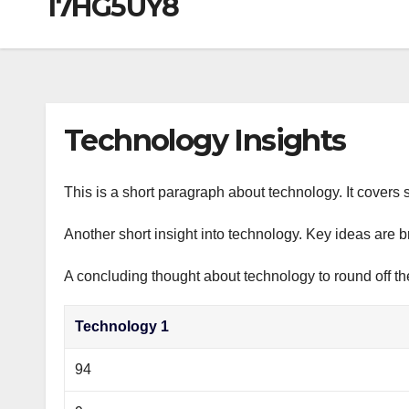
17HG5UY8
р
a
i
A
а
m
k
p
в
i
p
и
т
Technology Insights
ь
This is a short paragraph about technology. It covers 
Another short insight into technology. Key ideas are b
A concluding thought about technology to round off th
Technology 1
94