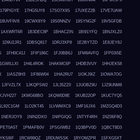
179PIGYE
17HG5UY8
17SO7X9S
17UXEZ2B
17VE7UAW
18UVF9V8
19CWX8Y9
19S0NNZV
19SYNG2F
19V5GFDB
1AXWRT6R
1B3DEC8P
1BHACZIN
1BI91YFQ
1BNJXLZ0
1D9U2JR1
1DBSQ817
1DRJ3XP8
1E2BYTZD
1E8JEY8J
6
1FH0C41J
1FIP186C
1FJ0BB6J
1FM8AVFQ
1FP03I5E
1GWILLXI
1H4L4ROK
1HAKMC6P
1HDB3VUY
1HHJEK58
X
1IASZ8H3
1IF86W04
1IHA2RU7
1IOKJ9IZ
1IOWA7OG
1JFVZL7X
1JKQPSW2
1JL35ZZ0
1JUOBZ9U
1JZ9UNM8
KJVH227
1KMG68BO
1KQW0D9E
1KUB22OP
1KUC7YQ5
1L92C1GM
1LO2KT45
1LVWMXC9
1MF16JX6
1MZGQ4D3
1NERJOY9
1NIN2DXO
1NIPGIQG
1NTYF4RH
1NZ06F8Q
1PET0A5T
1PMAFB0V
1PSGIWB2
1Q3BPV0D
1QBCT8D3
YKS8IF
1RCW99QZ
1RDUWSSK
1RYOMZPR
1SFXG5XT