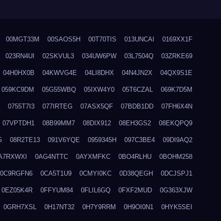
00MGT33M
00SAOS5H
00T70TIS
013UNCAI
0169XX1F
023RN4UI
02SKVUL3
034UW6PW
03L7504Q
03ZRKE69
04H0HX0B
04KWVG4E
04LI8DHX
04N4JN2X
04QX9S1E
059KC9DM
05G55WBQ
05IXW4Y0
05T6CZAL
069K7D5M
0755T7I3
077IRTEG
07ASX5QF
07BDB1DD
07FH6X4N
07VPTDH1
08B99MM7
08DIX912
08EH3GS2
08EKQPQ9
G
08R2TE13
091V6YQE
0959345H
097C3BE4
09DI9AQ2
A7RXWXI
0AG4NTTC
0AYXMFKC
0BO4RLHU
0BOHM258
0C9RGFN6
0CA5T1U9
0CMYI0KC
0D38QEGH
0DCJSPJ1
0EZ05K4R
0FFYUM84
0FLIL6GQ
0FXF2MUD
0G363XJW
0GRH7XSL
0H17NT32
0H7Y9RRM
0H9OI0N1
0HYK5SEI