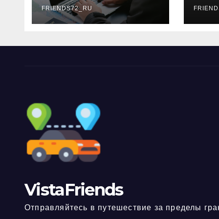
FRIENDS72_RU
дне
FRIEND
нео
док
VistaFriends
Отправляйтесь в путешествие за пределы гра