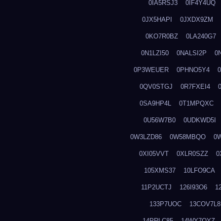
0IA5RSJ3
0IF4Y4UQ
0JX5HAPI
0JXDX9ZM
0KO7R0BZ
0LA240G7
0N1LZI50
0NALSI2P
0
0P3WEUER
0PHNO5Y4
0QV0STGJ
0R7FXEI4
0SA9HP4L
0T1MPQXC
0U56W7B0
0UDKWD5I
0W3LZD86
0W58MBQO
0
0XI05VVT
0XLR0SZZ
0
105XMS37
10LFO9CA
11P2UCTJ
126I93O6
1
133P7UOC
13COV7L8
14PRLC85
14WY7OYZ