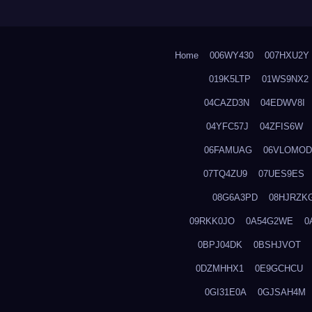
Home
006WY430
007HXU2Y
019K5LTP
01WS9NX2
04CAZD3N
04EDWV8I
04YFC57J
04ZFIS6W
06FAMUAG
06VLOMOD
07TQ4ZU9
07UES9ES
08G6A3PD
08HJRZK
09RKK0JO
0A54G2WE
0
0BPJ04DK
0BSHJVOT
0DZMHHX1
0E9GCHCU
0GI31E0A
0GJSAH4M