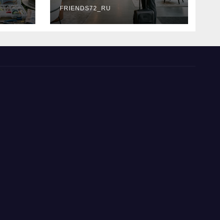
типы
FRIENDS72_RU