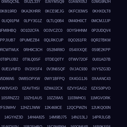
0IM5QCNL
0IUZL33Y
0J6YMSQ9
0JAWX05J
0JMG9NJH
0K8I19RD
0KA2KHRR
0KCE9EJG
0KFC83WS
0KHXDLT8
0LIQ91PM
0LPY3G1Z
0LTLQ0B4
0M40H0CT
0MCMJJJP
NFM8HBQ
0O1D2CFA
0O3VCZC0
0OY5HHNM
0P2UDQV4
0PPJIUB7
0PUMEZB4
0QLRKCUP
0QO261FR
0QR27BKM
0RCWTWLK
0RH9C3CH
0S284R8O
0S4IXXQE
0S9E2KPP
0T8PUJB2
0T9LQ0SF
0TDEQ0TY
0TWV72OF
0U01AD7B
0UELVNFD
0V2IXSF4
0V3N6SQF
0VJAC930
0VY5ZG3D
W5D86N5
0W8SOPXW
0WY1BFPQ
0X4GG1J6
0XAANC43
XW3VGXD
0ZAVTHSI
0ZM4J2CX
0ZVYGAG2
0ZXS0PVO
10SRNZZ2
10ZH1AUS
10ZZI8A5
1103WHO1
11MGVORK
2FS3WHV
12HZ1JWW
12K469CE
12QCPWZN
12UKQO0N
14GYHZ3D
14H4A825
14M9BJ75
14NJ13LJ
14PRJLGB
1546DY9V
15B2SHBQ
15C9WR6H
160ON64P
16P9KSF6