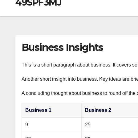
49SPF3MJ
р
a
i
A
а
m
k
p
в
i
p
и
т
Business Insights
ь
This is a short paragraph about business. It covers s
Another short insight into business. Key ideas are bri
A concluding thought about business to round off the 
Business 1
Business 2
9
25