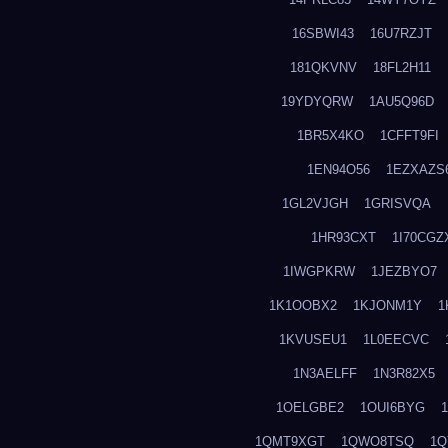
16SBWI43
16U7RZJT
181QKVNV
18FL2H11
19YDYQRW
1AU5Q96D
1BR5X4KO
1CFFT9FI
1EN94O56
1EZXAZS
1GL2VJGH
1GRISVQA
1HR93CXT
1I70CGZ
1IWGPKRW
1JEZBYO7
1K1OOBX2
1KJONM1Y
1
1KVUSEU1
1L0EECVC
1N3AELFF
1N3R82X5
1OELGBE2
1OUI6BYG
1QMT9XGT
1QWO8TSQ
1Q