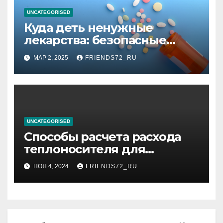
UNCATEGORISED
Куда деть ненужные
лекарства: безопасные
способы утилизации
МАР 2, 2025
FRIENDS72_RU
UNCATEGORISED
Способы расчета расхода
теплоносителя для
системы отопления
НОЯ 4, 2024
FRIENDS72_RU