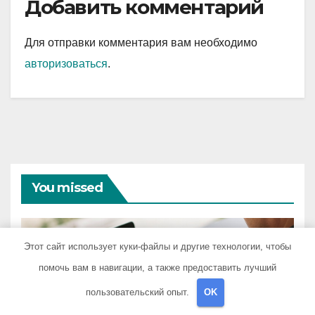
Добавить комментарий
Для отправки комментария вам необходимо
авторизоваться
.
You missed
Этот сайт использует куки-файлы и другие технологии, чтобы
помочь вам в навигации, а также предоставить лучший
АВТОРУБРИКА
Советы и приемы при
пользовательский опыт.
OK
выборе и бронировании