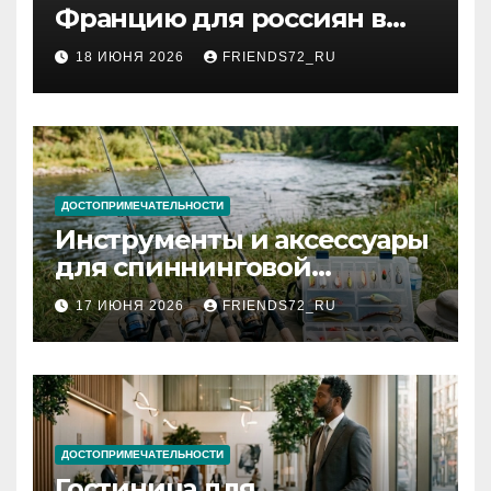
Францию для россиян в
2026 году: сроки от 3 дней
18 ИЮНЯ 2026
FRIENDS72_RU
и список необходимых
документов
ДОСТОПРИМЕЧАТЕЛЬНОСТИ
Инструменты и аксессуары
для спиннинговой
рыбалки: назначение и
17 ИЮНЯ 2026
FRIENDS72_RU
типы
ДОСТОПРИМЕЧАТЕЛЬНОСТИ
Гостиница для