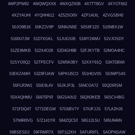
4WP2PW82
4WQWQXX8
4WXQZN38
4X7TT8GV
4XYOT662
4XZYAUHI
4YQHH612
4Z52SO0V
4ZP14UIL
4ZVGSBH0
50JO9B1K
50KZ2V9P
50NNJN5E
50S8F1Z0
510NBX1W
5160U7JM
51D7XGKL
51JUGSIB
51MY24WU
51VJOSDY
51ZE8MKB
522X4O28
52D4GH9B
52FJKYTB
52MOA4HC
52SYO0Q2
52TPECFV
52W5K0BY
52XXY91Q
53ATDBWI
53EKZAMH
53Z8FUAW
54PKU5CO
551HGV0S
553WPS4S
55FLR3W1
55IE9L4V
55JKJF3L
55NCOA72
55QDIRSM
55XAQHMU
56975PIR
56GSA0U2
56QN3KEB
56SCV4BG
571FDQ4T
5771DEGW
57G6BV7Y
57IUFJJS
57LA2HJ6
57N9R0VG
57Z141YR
584ZQC53
58G12L5U
595U946N
59BSESDJ
59FRMR7X
59T11ZKH
5AFUR9TL
5AOPNSAW