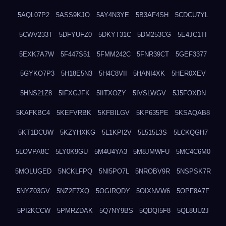
5AQL07P2
5ASS9KJO
5AY4N3YE
5B3AF4SH
5CDCU7YL
5CWV233T
5DFYUFZ0
5DKYT31C
5DM253CG
5E4JC1TI
5EXK7A7W
5F447S51
5FMM242C
5FNR39CT
5GEF3377
5GYKO7P3
5H18E5N3
5H4C8VII
5HANI4XK
5HER0XEV
5HNS21Z8
5IFXGJFK
5IITXOZY
5IVSLWGV
5J5FOXDN
5KAFKBC4
5KEFVRBK
5KFBILGV
5KP635PE
5KSAQAB8
5KT1DCUW
5KZYHXKG
5L1KPI2V
5L515L3S
5LCKQGH7
5LOVPA8C
5LY0K9GU
5M4U4YA3
5M8JMWFU
5MC4C6M0
5MOLUGED
5NCKLFPQ
5NI5PO7L
5NROBV9R
5NSPSK7R
5NYZ03GV
5NZ2F7XQ
5OGIRQDY
5OIXNVW6
5OPF8A7F
5PI2KCCW
5PMRZDAK
5Q7NY9BS
5QDQI5F8
5QL8UU2J