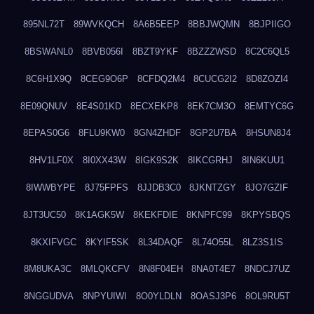
895NL72T
89WVKQCH
8A6B5EEP
8BBJWQMN
8BJPIIGO
8BSWANL0
8BVB056I
8BZT9YKF
8BZZZWSD
8C2C6QL5
8C6H1X9Q
8CEG9O6P
8CFDQ2M4
8CUCG2I2
8D8ZOZI4
8E09QNUV
8E4S01KD
8ECXEKP8
8EK7CM3O
8EMTYC6G
8EPAS0G6
8FLU9KW0
8GN4ZHDF
8GP2U7BA
8HSUN8J4
8HV1LF0X
8I0XX43W
8IGK9S2K
8IKCGRHJ
8IN6KUU1
8IWWBYPE
8J75FPFS
8JJDB3C0
8JKNTZGY
8JO7GZIF
8JT3UC50
8K1AGK5W
8KEKFDIE
8KNPFC99
8KPYSBQS
8KXIFVGC
8KYIF5SK
8L34DAQF
8L74O55L
8LZ3S1IS
8M8UKA3C
8MLQKCFV
8N8F04EH
8NA0T4E7
8NDCJ7UZ
8NGGUDVA
8NPYUIWI
8O0YLDLN
8OASJ3P6
8OL9RU5T