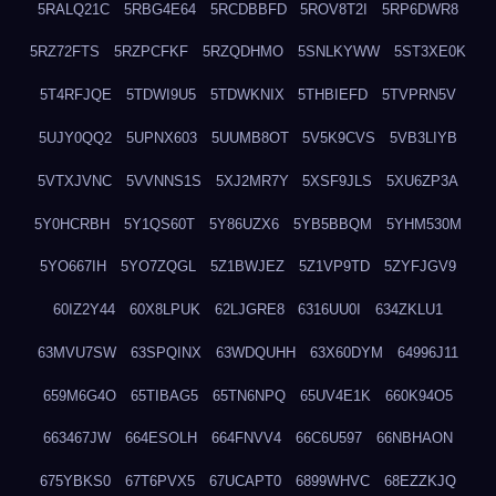
5RALQ21C
5RBG4E64
5RCDBBFD
5ROV8T2I
5RP6DWR8
5RZ72FTS
5RZPCFKF
5RZQDHMO
5SNLKYWW
5ST3XE0K
5T4RFJQE
5TDWI9U5
5TDWKNIX
5THBIEFD
5TVPRN5V
5UJY0QQ2
5UPNX603
5UUMB8OT
5V5K9CVS
5VB3LIYB
5VTXJVNC
5VVNNS1S
5XJ2MR7Y
5XSF9JLS
5XU6ZP3A
5Y0HCRBH
5Y1QS60T
5Y86UZX6
5YB5BBQM
5YHM530M
5YO667IH
5YO7ZQGL
5Z1BWJEZ
5Z1VP9TD
5ZYFJGV9
60IZ2Y44
60X8LPUK
62LJGRE8
6316UU0I
634ZKLU1
63MVU7SW
63SPQINX
63WDQUHH
63X60DYM
64996J11
659M6G4O
65TIBAG5
65TN6NPQ
65UV4E1K
660K94O5
663467JW
664ESOLH
664FNVV4
66C6U597
66NBHAON
675YBKS0
67T6PVX5
67UCAPT0
6899WHVC
68EZZKJQ