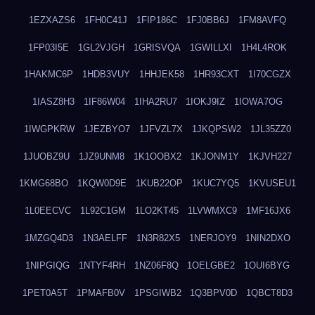
1EZXAZS6
1FH0C41J
1FIP186C
1FJ0BB6J
1FM8AVFQ
1FP03I5E
1GL2VJGH
1GRISVQA
1GWILLXI
1H4L4ROK
1HAKMC6P
1HDB3VUY
1HHJEK58
1HR93CXT
1I70CGZX
1IASZ8H3
1IF86W04
1IHA2RU7
1IOKJ9IZ
1IOWA7OG
1IWGPKRW
1JEZBYO7
1JFVZL7X
1JKQPSW2
1JL35ZZ0
1JUOBZ9U
1JZ9UNM8
1K1OOBX2
1KJONM1Y
1KJVH227
1KMG68BO
1KQW0D9E
1KUB22OP
1KUC7YQ5
1KVUSEU1
1L0EECVC
1L92C1GM
1LO2KT45
1LVWMXC9
1MF16JX6
1MZGQ4D3
1N3AELFF
1N3R82X5
1NERJOY9
1NIN2DXO
1NIPGIQG
1NTYF4RH
1NZ06F8Q
1OELGBE2
1OUI6BYG
1PET0A5T
1PMAFB0V
1PSGIWB2
1Q3BPV0D
1QBCT8D3