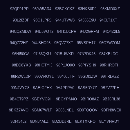
92QF91PP
939W5AR4
93BCKCKZ
93HKS0RJ
93KMD0XZ
93L2IZDP
93Q1LPRJ
944UTVW8
94555E9U
94CLT1XT
94CQZMDW
94E5VQT2
94H1UCPR
94J2GRFM
94Q4Z2L5
94Q772HZ
94USHO25
95QVZ7XT
95VSPH17
96G7WZOM
96NI50GA
97I66QKU
97IBUWKR
97N7DKJ5
984XBLDC
98DD8YXB
98HGTYIJ
98P1JO9O
98PIYSH9
98RHROFI
98RZWLDP
990W4OYL
9940JJHF
99GDI1ZW
99HRLVZZ
99NJVYC8
9AEIGFHX
9AJPFPA0
9AS5DY7Z
9B2V77PH
9B4CT9PZ
9BEYVG9H
9BGYPM4O
9BIRO8AZ
9BJ6RL38
9BKZ7AVO
9BM67W1T
9C63LNEL
9D0TQQOV
9DFN8WE0
9DI434L2
9DN34ALZ
9DZBDJRE
9EKTXKPO
9EYVNRDY