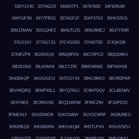
33DY1V30
33T04ZZ0
3404O7P1
3478760D
34F92RUM
34HYUF3N
34Y7PBO1
357AGF1F
35AF37G3
35HVS0VG
35MJZMAN
35O1QNFZ
36HUTLDS
36NU8MEJ
36U7Y0NR
376J215Y
377SG7JD
37CVGS0S
37IHO75D
37JQKID8
37X9FZP9
38J0SXQX
38NQ9PDV
38O70PCO
38QUD9KX
39D3U3A0
39LAIWA9
39LCYZRI
39MGWN55
39PXKH1B
3A43DKQP
3AGNJUCU
3ATCGY3X
3BKC9MX3
3BORDPAR
3BVH0QRQ
3BWP93L1
3BYQ70GJ
3C9KPDQV
3CL4BSMV
3EIFINEE
3EORXV8Z
3EQ3JWOM
3F09CZ9V
3F1DPDSC
3F84EALY
3GGDN4OR
3GKCN4NY
3GVOCWRP
3H28UNEO
3H92RKQ0
3HG56NHN
3HHJ1KQM
3HSTLPXX
3HSUVSEU
3JRQV2TE
3JX0QDYF
3LXYAX0G
3M0R5J0Y
3ME42K9J