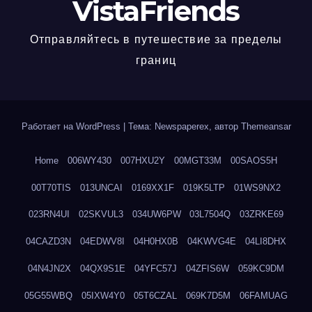
VistaFriends
Отправляйтесь в путешествие за пределы
границ
Работает на WordPress
|
Тема: Newspaperex, автор
Themeansar
Home
006WY430
007HXU2Y
00MGT33M
00SAOS5H
00T70TIS
013UNCAI
0169XX1F
019K5LTP
01WS9NX2
023RN4UI
02SKVUL3
034UW6PW
03L7504Q
03ZRKE69
04CAZD3N
04EDWV8I
04H0HX0B
04KWVG4E
04LI8DHX
04N4JN2X
04QX9S1E
04YFC57J
04ZFIS6W
059KC9DM
05G55WBQ
05IXW4Y0
05T6CZAL
069K7D5M
06FAMUAG