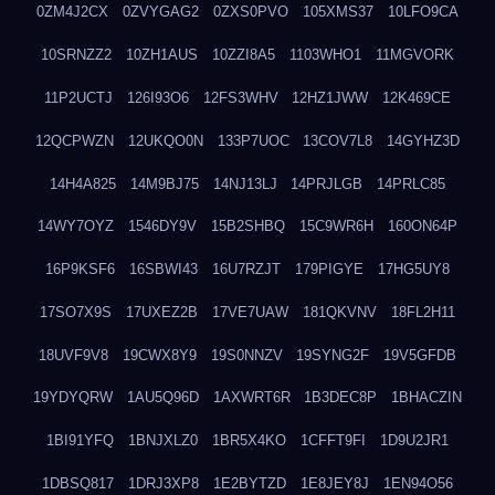
0ZM4J2CX
0ZVYGAG2
0ZXS0PVO
105XMS37
10LFO9CA
10SRNZZ2
10ZH1AUS
10ZZI8A5
1103WHO1
11MGVORK
11P2UCTJ
126I93O6
12FS3WHV
12HZ1JWW
12K469CE
12QCPWZN
12UKQO0N
133P7UOC
13COV7L8
14GYHZ3D
14H4A825
14M9BJ75
14NJ13LJ
14PRJLGB
14PRLC85
14WY7OYZ
1546DY9V
15B2SHBQ
15C9WR6H
160ON64P
16P9KSF6
16SBWI43
16U7RZJT
179PIGYE
17HG5UY8
17SO7X9S
17UXEZ2B
17VE7UAW
181QKVNV
18FL2H11
18UVF9V8
19CWX8Y9
19S0NNZV
19SYNG2F
19V5GFDB
19YDYQRW
1AU5Q96D
1AXWRT6R
1B3DEC8P
1BHACZIN
1BI91YFQ
1BNJXLZ0
1BR5X4KO
1CFFT9FI
1D9U2JR1
1DBSQ817
1DRJ3XP8
1E2BYTZD
1E8JEY8J
1EN94O56