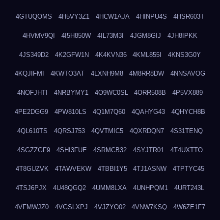
4GTUQOMS
4H5VY3Z1
4HCW1AJA
4HINPU4S
4HSR603T
4HVMV9QI
4I5H850W
4IL73M3I
4JGM8GIJ
4JH8IPKK
4JS349D2
4K2GFW1N
4K4KVN36
4KML855I
4KNS3G0Y
4KQJIFMI
4KWTO3AT
4LXNH9M8
4M8RR8DW
4NNSAVOG
4NOFJHTI
4NRBYMY1
4O9WC0SL
4ORR508B
4P5VX889
4PE2DGG9
4PW810LS
4Q1M7Q60
4QAHYG43
4QHYCH8B
4QL610TS
4QRSJ753
4QVTMIC5
4QXRDQN7
4S31TENQ
4SGZZGF9
4SHI3FUE
4SRMCB32
4SYJTR01
4T4UXTTO
4T8GUZVK
4TAWVEKW
4TBBI1Y5
4TJ1ASNW
4TPTYC45
4TSJ6PJX
4U48QGQ2
4UMM8LXA
4UNHPQM1
4URT243L
4VFMWJZ0
4VGSLXPJ
4VJZYO02
4VNW7KSQ
4W6ZE1F7