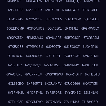
6MNBISNE
6MRU4GHW
6MRWI2FW
6MUKQ2Q2
6N6MCPD2
6N8H9PB2
6NS1JPER
6NTR3U7I
6OXMG49D
6PHYGAFF
6PM1Z7A5
6PO2WC0X
6PPNPOF5
6Q23B2FW
6QE19FL3
6QEEKCMR
6QKOAUOS
6QVIJ1K1
6R431JL5
6RGMWOLX
6RKWC57X
6RMKNV3X
6RV8LARZ
6SBTC8OR
6T3R3AJM
6TKE2JE3
6TPRWJZM
6U06OJTH
6UJEQ0CF
6UQ42P16
6UTK14DG
6UU9ROQK
6UZUZF6L
6V4POCW2
6V6FZLKN
6VJVHI57
6VQ1DZQ1
6VZACB5E
6W0V02MY
6W1CRLU0
6WAOIUX0
6WJXFPEM
6WSY8NWU
6XFR4OTY
6XIHLDTU
6XL3E0EQ
6XP30R7N
6XQUAXFV
6XUCD56H
6XVXTC5I
6Y6PMH2U
6YQP5Y4L
6YR8PDRZ
6YY0PXBC
6ZISH1A0
6ZT4UC5F
6ZYCUFVQ
70T7NVVN
70V1YKH3
711BHOSD