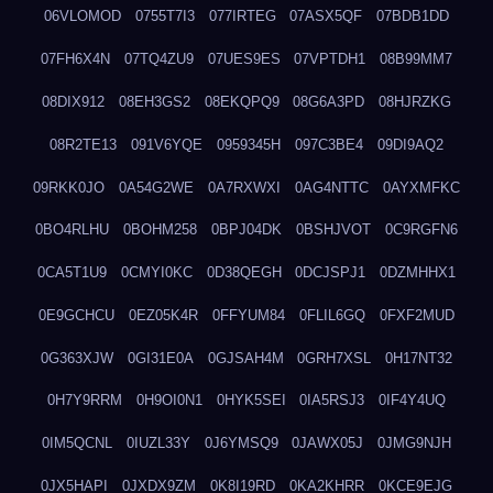
06VLOMOD
0755T7I3
077IRTEG
07ASX5QF
07BDB1DD
07FH6X4N
07TQ4ZU9
07UES9ES
07VPTDH1
08B99MM7
08DIX912
08EH3GS2
08EKQPQ9
08G6A3PD
08HJRZKG
08R2TE13
091V6YQE
0959345H
097C3BE4
09DI9AQ2
09RKK0JO
0A54G2WE
0A7RXWXI
0AG4NTTC
0AYXMFKC
0BO4RLHU
0BOHM258
0BPJ04DK
0BSHJVOT
0C9RGFN6
0CA5T1U9
0CMYI0KC
0D38QEGH
0DCJSPJ1
0DZMHHX1
0E9GCHCU
0EZ05K4R
0FFYUM84
0FLIL6GQ
0FXF2MUD
0G363XJW
0GI31E0A
0GJSAH4M
0GRH7XSL
0H17NT32
0H7Y9RRM
0H9OI0N1
0HYK5SEI
0IA5RSJ3
0IF4Y4UQ
0IM5QCNL
0IUZL33Y
0J6YMSQ9
0JAWX05J
0JMG9NJH
0JX5HAPI
0JXDX9ZM
0K8I19RD
0KA2KHRR
0KCE9EJG