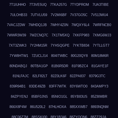
7T1IUHHO
7T3VE5UQ
7TKA257G
7TYDPROM
7UA3TIBE
7ULOHB33
7UTVLU59
7V2MI6BF
7V37GO5C
7V513WU4
7VACJZDW
7WHDQ1JB
7WHY4Z0N
7WQXY6L4
7WRFNCB0
7WWR3W39
7WZCNQ7C
7X1TM5XQ
7XKFP983
7XMG6WJ3
7XT3ZWK3
7Y2HM15R
7YHSQGPE
7YKTB834
7YTLLGT7
7YW8HTW1
7ZUCLJ14
804ITWBC
80G20QY8
80M18M6R
80NDABQJ
80TBA1GP
81B6R5DR
81F9BZC4
81GAYE1F
81NLFAJC
82LF82LT
82Z0LK6F
82ZPA837
8379G3TC
839R94B1
83DE49ZB
83FF7WTK
83Y6WTO0
843AMPY3
84ZPYENJ
85BF0JNS
85NIO1GL
85YB83US
85Z8IMBR
866X8P4W
86U520L2
87HLHOXA
885XXWB7
8893NQNM
88C06Z7M
88SSKI00
88Y1B346
88ZYQON6
88ZZ29JA