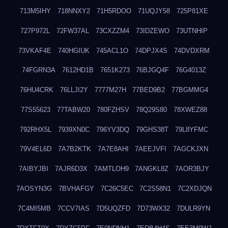
713M5IHY
718NNXY2
71H5RDOO
71UQJY58
725P81XE
727P972L
72FW37AL
73CXZZM4
73IDZEWO
73UTNHIP
73VKAF4E
740HGIUK
745ACL1O
74DPJX4S
74DVDXRM
74FGRN3A
7612HD1B
7651K273
76BJGQ4F
76G4013Z
76HU4CRK
76LLJI2Y
7777M27H
77BED9B2
77BGMMG4
77S55623
77TABW20
780FZHSV
78Q29S80
78XWEZ88
792RHX5L
7939XN0C
796YV3DQ
79GHS38T
79L8YFMC
79V4EL6D
7A7B2KTK
7A7E8AHI
7AEEJVFI
7AGCKJXN
7AIBYJBI
7AJR6D3X
7AMTLOH9
7ANGKL8Z
7AOR3BJY
7AOSYN3G
7BVHAFGY
7C26C5EC
7C2S58N1
7C2XDJQN
7C4MI5MB
7CCV7IAS
7D5UQZFD
7D73WX32
7DULR9YN