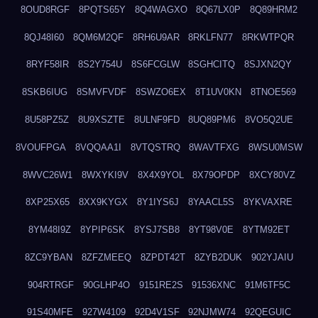
8OUD8RGF
8PQTS65Y
8Q4WAGXO
8Q67LX0P
8Q89HRM2
8QJ48I60
8QM6M2QF
8RH6U9AR
8RKLFN77
8RKWTPQR
8RYF58IR
8S2Y754U
8S6FCGLW
8SGHCITQ
8SJXN2QY
8SKB6IUG
8SMVFVDF
8SWZO6EX
8T1UV0KN
8TNOE569
8U58PZ5Z
8U9XSZTE
8ULNF9FD
8UQ89PM6
8VO5Q2UE
8VOUFPGA
8VQQAA1I
8VTQSTRQ
8WAVTFXG
8WSU0MSW
8WVC26W1
8WXYKI9V
8X4X9YOL
8X79OPDP
8XCY80VZ
8XP25X65
8XX9KYGX
8Y1IYS6J
8YAACL5S
8YKVAXRE
8YM48I9Z
8YPIP6SK
8YSJ7SB8
8YT98V0E
8YTM92ET
8ZC9YBAN
8ZFZMEEQ
8ZPDT42T
8ZYB2DUK
902YJAIU
904RTRGF
90GLHP4O
9151RE2S
91536XNC
91M6TF5C
91S40MFE
927W4109
92D4V1SF
92NJMW74
92QEGUIC