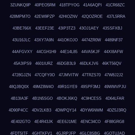
3ZUNKQ9P
40PEO5RM
418TPYOG
41A6AQPI
41CR68ZC
428MPM7O
42EW9PZP
42HIOZNV
42QOZROE
437L5RRA
43BE766X
43EEF23E
43IP3TZ3
43OJ1AEY
43SSFXBJ
43U16JLC
43XY7A9N
441OKOJO
4474ZR0W
4489NF37
44AFGVXY
44CGH1H9
44E14L85
44VA5KJF
44XI8AFW
45A3IPS9
4601IURZ
46DGB3L9
46DLKJV6
46KT56QV
4728GJZN
47CQFY0O
47JMVITW
47TRZS70
47W8J2J2
48QJBQ0X
49MZ8W4O
49R1GYE9
49SPF3MJ
49WWVPJU
4B13IA3F
4B1N5SGO
4BOKJ6KQ
4C9HCESS
4D64LFAR
4D90P4CC
4DV2LKB3
4DWPQY14
4DYW6NWM
4DZ5J3RQ
4E402GTO
4E4R43JK
4EE6J1ME
4ENC34CO
4F88GRG8
4FDT5ITF
4GHTKFV1
4GJRPJFP
4GLC8SBG
4GOTUJAD