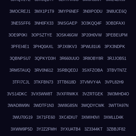
3MOCREJ1
3MX1P1T9
3MYP6NEF
3N0IPODU
3N8UCE6Q
3NE5SFF6
3NH0FX33
3NISGAEP
3O3KQQ4F
3OBDFAXI
3OE9P0KI
3OPSZTYE
3OSK46GW
3P20H0VW
3PEBEUPM
3PFEI4E1
3PHQ0AXL
3PJX8KV3
3PWL81U6
3PX3NDPK
3QBNPSU7
3QPKYD3H
3R660UUO
3R8OBY8R
3RJJOB51
3RM5TAUQ
3RV0N612
3SRBQEDJ
3SXFZOBA
3TBVTN7Z
3TFI7CJL
3TKFBN73
3TTB618D
3TVMVY4A
3VPL82H9
3VS14DKC
3VX5WW8T
3VXFRWKX
3VZRTGEK
3W3MHD4O
3WAD8W9N
3WDTF1N3
3WI8G8SN
3WQDYCWK
3WTTA97N
3WU70G19
3X71FE60
3XC4DIU7
3XMIH0VI
3XMLLD4K
3XWW9P5D
3Y2Z2FMH
3YXUATB4
3Z3344KT
3ZBBJF82