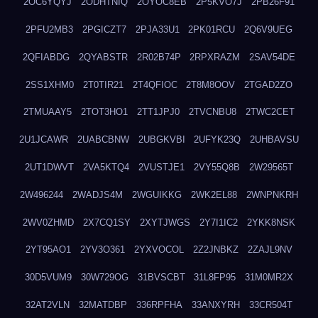
2OC6YQYJ
2ODHTNIQ
2OYOC8EB
2P5KVO7J
2PB26F91
2PFU2MB3
2PGICZT7
2PJA33U1
2PK01RCU
2Q6V9UEG
2QFIABDG
2QYABSTR
2R02B74P
2RPXRAZM
2SAV54DE
2SS1XHM0
2T0TIR21
2T4QFIOC
2T8M8OOV
2TGAD2ZO
2TMUAAY5
2TOT3HO1
2TT1JPJ0
2TVCNBU8
2TWC2CET
2U1JCAWR
2UABCBNW
2UBGKVBI
2UFYK23Q
2UHBAVSU
2UT1DWVT
2VA5KTQ4
2VUSTJE1
2VY55Q8B
2W29565T
2W496244
2WADJS4M
2WGUIKKG
2WK2EL88
2WNPNKRH
2WV0ZHMD
2X7CQ1SY
2XYTJWGS
2Y7I1IC2
2YKK8NSK
2YT95AO1
2YV3O361
2YXVOCOL
2Z2JNBKZ
2ZAJL9NV
30D5VUM9
30W729OG
31BVSCBT
31L8FP95
31M0MR2X
32AT2VLN
32MATDBP
336RPFHA
33ANXYRH
33CR504T