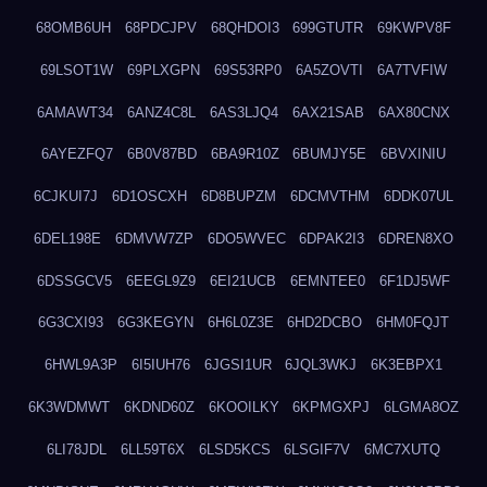
68OMB6UH
68PDCJPV
68QHDOI3
699GTUTR
69KWPV8F
69LSOT1W
69PLXGPN
69S53RP0
6A5ZOVTI
6A7TVFIW
6AMAWT34
6ANZ4C8L
6AS3LJQ4
6AX21SAB
6AX80CNX
6AYEZFQ7
6B0V87BD
6BA9R10Z
6BUMJY5E
6BVXINIU
6CJKUI7J
6D1OSCXH
6D8BUPZM
6DCMVTHM
6DDK07UL
6DEL198E
6DMVW7ZP
6DO5WVEC
6DPAK2I3
6DREN8XO
6DSSGCV5
6EEGL9Z9
6EI21UCB
6EMNTEE0
6F1DJ5WF
6G3CXI93
6G3KEGYN
6H6L0Z3E
6HD2DCBO
6HM0FQJT
6HWL9A3P
6I5IUH76
6JGSI1UR
6JQL3WKJ
6K3EBPX1
6K3WDMWT
6KDND60Z
6KOOILKY
6KPMGXPJ
6LGMA8OZ
6LI78JDL
6LL59T6X
6LSD5KCS
6LSGIF7V
6MC7XUTQ