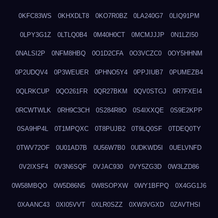
0KFC83WS
0KHXDLT8
0KO7R0BZ
0LA240G7
0LIQ91PM
0LPY3G1Z
0LTLQ0B4
0M40H0CT
0MCMJJJP
0N1LZI50
0NALSI2P
0NFM8HBQ
0O1D2CFA
0O3VCZC0
0OY5HHNM
0P2UDQV4
0P3WEUER
0PHNO5Y4
0PPJIUB7
0PUMEZB4
0QLRKCUP
0QO261FR
0QR27BKM
0QV0STGJ
0R7FXEI4
0RCWTWLK
0RH9C3CH
0S284R8O
0S4IXXQE
0S9E2KPP
0SA9HP4L
0T1MPQXC
0T8PUJB2
0T9LQ0SF
0TDEQ0TY
0TWV72OF
0U01AD7B
0U56W7B0
0UDKWD5I
0UELVNFD
0V2IXSF4
0V3N6SQF
0VJAC930
0VY5ZG3D
0W3LZD86
0W58MBQO
0W5D86N5
0W8SOPXW
0WY1BFPQ
0X4GG1J6
0XAANC43
0XI05VVT
0XLR0SZZ
0XW3VGXD
0ZAVTHSI