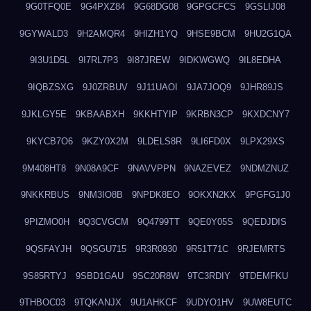
9G0TFQ0E
9G4PXZ84
9G68DG08
9GPGCFCS
9GSLIJ08
9GYWALD3
9H2AMQR4
9HIZH1YQ
9HSE9BCM
9HU2G1QA
9I3U1D5L
9I7RL7P3
9I87JREW
9IDKWGWQ
9IL8EDHA
9IQBZSXG
9J0ZRBUV
9J11UAOI
9JA7JOQ9
9JHR89JS
9JKLGY5E
9KBAABXH
9KKHTYIP
9KRBN3CP
9KXDCNY7
9KYCB7O6
9KZY0X2M
9LDELS8R
9LI6FD0X
9LPX29XS
9M408HT8
9N08A9CF
9NAVVPPN
9NAZEVEZ
9NDMZNUZ
9NKKRBUS
9NM3IO8B
9NPDK8EO
9OKXN2KX
9PGFG1J0
9PIZMO0H
9Q3CVGCM
9Q4799TT
9QE0Y05S
9QEDJDIS
9QSFAYJH
9QSGU715
9R3R0930
9R51T71C
9RJEMRTS
9S85RTYJ
9SBD1GAU
9SC20R8W
9TC3RDIY
9TDEMFKU
9THBOC03
9TQKANJX
9U1AHKCF
9UDYO1HV
9UW8EUTC