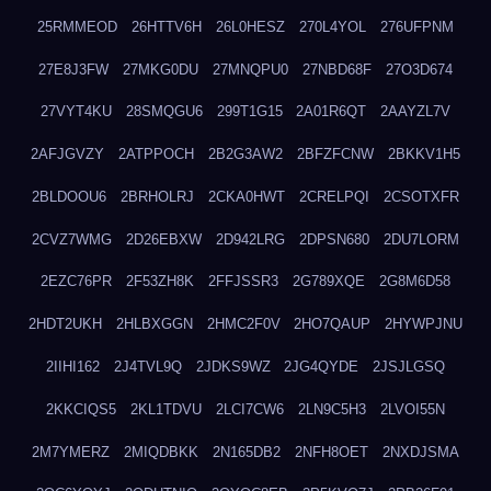
25RMMEOD
26HTTV6H
26L0HESZ
270L4YOL
276UFPNM
27E8J3FW
27MKG0DU
27MNQPU0
27NBD68F
27O3D674
27VYT4KU
28SMQGU6
299T1G15
2A01R6QT
2AAYZL7V
2AFJGVZY
2ATPPOCH
2B2G3AW2
2BFZFCNW
2BKKV1H5
2BLDOOU6
2BRHOLRJ
2CKA0HWT
2CRELPQI
2CSOTXFR
2CVZ7WMG
2D26EBXW
2D942LRG
2DPSN680
2DU7LORM
2EZC76PR
2F53ZH8K
2FFJSSR3
2G789XQE
2G8M6D58
2HDT2UKH
2HLBXGGN
2HMC2F0V
2HO7QAUP
2HYWPJNU
2IIHI162
2J4TVL9Q
2JDKS9WZ
2JG4QYDE
2JSJLGSQ
2KKCIQS5
2KL1TDVU
2LCI7CW6
2LN9C5H3
2LVOI55N
2M7YMERZ
2MIQDBKK
2N165DB2
2NFH8OET
2NXDJSMA