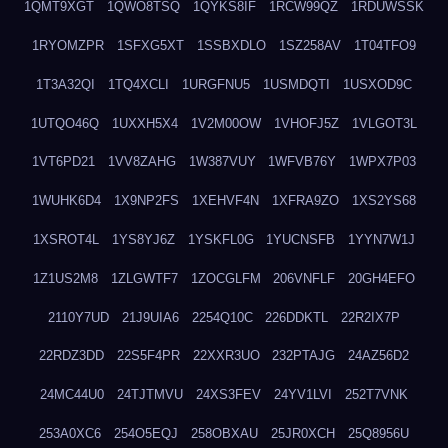
1QMT9XGT
1QWO8TSQ
1QYKS8IF
1RCW99QZ
1RDUWSSK
1RYOMZPR
1SFXG5XT
1SSBXDLO
1SZ258AV
1T04TFO9
1T3A32QI
1TQ4XCLI
1URGFNU5
1USMDQTI
1USXOD9C
1UTQO46Q
1UXXH5X4
1V2M00OW
1VHOFJ5Z
1VLGOT3L
1VT6PD21
1VV8ZAHG
1W387VUY
1WFVB76Y
1WPX7P03
1WUHK6D4
1X9NP2FS
1XEHVF4N
1XFRA9ZO
1XS2YS68
1XSROT4L
1YS8YJ6Z
1YSKFL0G
1YUCNSFB
1YYN7W1J
1Z1US2M8
1ZLGWTF7
1ZOCGLFM
206VNFLF
20GH4EFO
2110Y7UD
21J9UIA6
2254Q10C
226DDKTL
22R2IX7P
22RDZ3DD
22S5F4PR
22XXR3UO
232PTAJG
24AZ56D2
24MC44U0
24TJTMVU
24XS3FEV
24YV1LVI
252T7VNK
253A0XC6
254O5EQJ
258OBXAU
25JR0XCH
25Q8956U