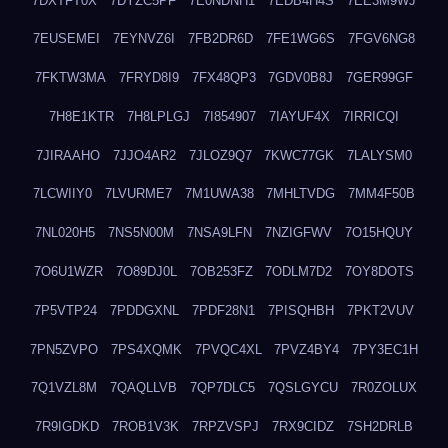
7DXTFT0X
7DYZC5PF
7E0NDNH1
7EDB4H4S
7EE3M9WJ
7EUSEMEI
7EYNVZ6I
7FB2DR6D
7FE1WG6S
7FGV6NG8
7FKTW3MA
7FRYD8I9
7FX48QP3
7GDV0B8J
7GER99GF
7H8E1KTR
7H8LPLGJ
7I854907
7IAYUF4X
7IRRICQI
7JIRAAHO
7JJO4AR2
7JLOZ9Q7
7KWC77GK
7LALYSM0
7LCWIIY0
7LVURME7
7M1UWA38
7MHLTVDG
7MM4F50B
7NL020H5
7NS5N00M
7NSA9LFN
7NZIGFWV
7O15HQUY
7O6U1WZR
7O89DJ0L
7OB253FZ
7ODLM7D2
7OY8DOTS
7P5VTP24
7PDDGXNL
7PDF28N1
7PISQHBH
7PKT2VUV
7PN5ZVPO
7PS4XQMK
7PVQC4XL
7PVZ4BY4
7PY3EC1H
7Q1VZL8M
7QAQLLVB
7QP7DLC5
7QSLGYCU
7R0ZOLUX
7R9IGDKD
7ROB1V3K
7RPZVSPJ
7RX9CIDZ
7SH2DRLB