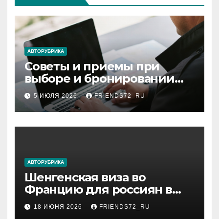
АВТОРУБРИКА
Советы и приемы при
выборе и бронировании
авиабилетов
5 ИЮЛЯ 2026
FRIENDS72_RU
АВТОРУБРИКА
Шенгенская виза во
Францию для россиян в
2026 году: сроки от 3 дней
18 ИЮНЯ 2026
FRIENDS72_RU
и список необходимых