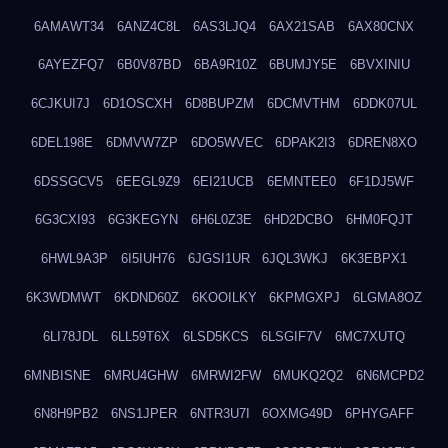
6AMAWT34
6ANZ4C8L
6AS3LJQ4
6AX21SAB
6AX80CNX
6AYEZFQ7
6B0V87BD
6BA9R10Z
6BUMJY5E
6BVXINIU
6CJKUI7J
6D1OSCXH
6D8BUPZM
6DCMVTHM
6DDK07UL
6DEL198E
6DMVW7ZP
6DO5WVEC
6DPAK2I3
6DREN8XO
6DSSGCV5
6EEGL9Z9
6EI21UCB
6EMNTEE0
6F1DJ5WF
6G3CXI93
6G3KEGYN
6H6L0Z3E
6HD2DCBO
6HM0FQJT
6HWL9A3P
6I5IUH76
6JGSI1UR
6JQL3WKJ
6K3EBPX1
6K3WDMWT
6KDND60Z
6KOOILKY
6KPMGXPJ
6LGMA8OZ
6LI78JDL
6LL59T6X
6LSD5KCS
6LSGIF7V
6MC7XUTQ
6MNBISNE
6MRU4GHW
6MRWI2FW
6MUKQ2Q2
6N6MCPD2
6N8H9PB2
6NS1JPER
6NTR3U7I
6OXMG49D
6PHYGAFF