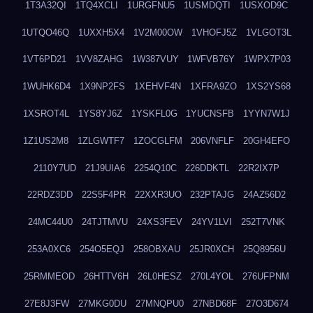
1T3A32QI
1TQ4XCLI
1URGFNU5
1USMDQTI
1USXOD9C
1UTQO46Q
1UXXH5X4
1V2M00OW
1VHOFJ5Z
1VLGOT3L
1VT6PD21
1VV8ZAHG
1W387VUY
1WFVB76Y
1WPX7P03
1WUHK6D4
1X9NP2FS
1XEHVF4N
1XFRA9ZO
1XS2YS68
1XSROT4L
1YS8YJ6Z
1YSKFL0G
1YUCNSFB
1YYN7W1J
1Z1US2M8
1ZLGWTF7
1ZOCGLFM
206VNFLF
20GH4EFO
2110Y7UD
21J9UIA6
2254Q10C
226DDKTL
22R2IX7P
22RDZ3DD
22S5F4PR
22XXR3UO
232PTAJG
24AZ56D2
24MC44U0
24TJTMVU
24XS3FEV
24YV1LVI
252T7VNK
253A0XC6
254O5EQJ
258OBXAU
25JR0XCH
25Q8956U
25RMMEOD
26HTTV6H
26L0HESZ
270L4YOL
276UFPNM
27E8J3FW
27MKG0DU
27MNQPU0
27NBD68F
27O3D674