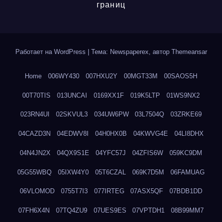
границ
Работает на WordPress
|
Тема: Newspaperex, автор
Themeansar
Home
006WY430
007HXU2Y
00MGT33M
00SAOS5H
00T70TIS
013UNCAI
0169XX1F
019K5LTP
01WS9NX2
023RN4UI
02SKVUL3
034UW6PW
03L7504Q
03ZRKE69
04CAZD3N
04EDWV8I
04H0HX0B
04KWVG4E
04LI8DHX
04N4JN2X
04QX9S1E
04YFC57J
04ZFIS6W
059KC9DM
05G55WBQ
05IXW4Y0
05T6CZAL
069K7D5M
06FAMUAG
06VLOMOD
0755T7I3
077IRTEG
07ASX5QF
07BDB1DD
07FH6X4N
07TQ4ZU9
07UES9ES
07VPTDH1
08B99MM7