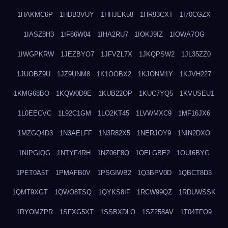
1HAKMC6P
1HDB3VUY
1HHJEK58
1HR93CXT
1I70CGZX
1IASZ8H3
1IF86W04
1IHA2RU7
1IOKJ9IZ
1IOWA7OG
1IWGPKRW
1JEZBYO7
1JFVZL7X
1JKQPSW2
1JL35ZZ0
1JUOBZ9U
1JZ9UNM8
1K1OOBX2
1KJONM1Y
1KJVH227
1KMG68BO
1KQW0D9E
1KUB22OP
1KUC7YQ5
1KVUSEU1
1L0EECVC
1L92C1GM
1LO2KT45
1LVWMXC9
1MF16JX6
1MZGQ4D3
1N3AELFF
1N3R82X5
1NERJOY9
1NIN2DXO
1NIPGIQG
1NTYF4RH
1NZ06F8Q
1OELGBE2
1OUI6BYG
1PET0A5T
1PMAFB0V
1PSGIWB2
1Q3BPV0D
1QBCT8D3
1QMT9XGT
1QWO8TSQ
1QYKS8IF
1RCW99QZ
1RDUWSSK
1RYOMZPR
1SFXG5XT
1SSBXDLO
1SZ258AV
1T04TFO9