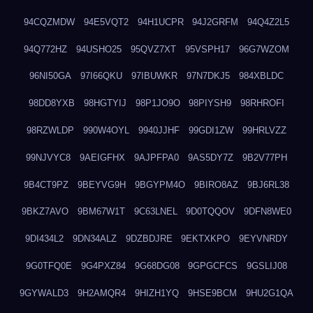
94CQZMDW
94E5VQT2
94H1UCPR
94J2GRFM
94Q4Z2L5
94Q772HZ
94USHO25
95QVZ7XT
95VSPH17
96G7WZOM
96NI50GA
97I66QKU
97IBUWKR
97N7DKJ5
984XBLDC
98DD8YXB
98HGTYIJ
98P1JO9O
98PIYSH9
98RHROFI
98RZWLDP
990W4OYL
9940JJHF
99GDI1ZW
99HRLVZZ
99NJVYC8
9AEIGFHX
9AJPFPA0
9AS5DY7Z
9B2V77PH
9B4CT9PZ
9BEYVG9H
9BGYPM4O
9BIRO8AZ
9BJ6RL38
9BKZ7AVO
9BM67W1T
9C63LNEL
9D0TQQOV
9DFN8WE0
9DI434L2
9DN34ALZ
9DZBDJRE
9EKTXKPO
9EYVNRDY
9G0TFQ0E
9G4PXZ84
9G68DG08
9GPGCFCS
9GSLIJ08
9GYWALD3
9H2AMQR4
9HIZH1YQ
9HSE9BCM
9HU2G1QA