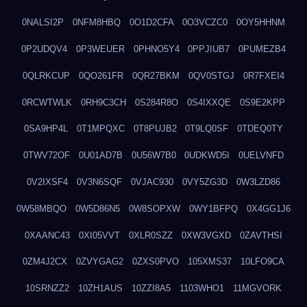
0NALSI2P
0NFM8HBQ
0O1D2CFA
0O3VCZC0
0OY5HHNM
0P2UDQV4
0P3WEUER
0PHNO5Y4
0PPJIUB7
0PUMEZB4
0QLRKCUP
0QO261FR
0QR27BKM
0QV0STGJ
0R7FXEI4
0RCWTWLK
0RH9C3CH
0S284R8O
0S4IXXQE
0S9E2KPP
0SA9HP4L
0T1MPQXC
0T8PUJB2
0T9LQ0SF
0TDEQ0TY
0TWV72OF
0U01AD7B
0U56W7B0
0UDKWD5I
0UELVNFD
0V2IXSF4
0V3N6SQF
0VJAC930
0VY5ZG3D
0W3LZD86
0W58MBQO
0W5D86N5
0W8SOPXW
0WY1BFPQ
0X4GG1J6
0XAANC43
0XI05VVT
0XLR0SZZ
0XW3VGXD
0ZAVTHSI
0ZM4J2CX
0ZVYGAG2
0ZXS0PVO
105XMS37
10LFO9CA
10SRNZZ2
10ZH1AUS
10ZZI8A5
1103WHO1
11MGVORK