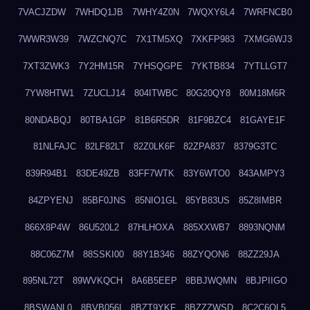
7VACJZDW
7WHDQ1JB
7WHY4Z0N
7WQXY6L4
7WRFNCB0
7WWR3W39
7WZCNQ7C
7X1TM5XQ
7XKFP983
7XMG6WJ3
7XT3ZWK3
7Y2HM15R
7YHSQGPE
7YKTB834
7YTLLGT7
7YW8HTW1
7ZUCLJ14
804ITWBC
80G20QY8
80M18M6R
80NDABQJ
80TBA1GP
81B6R5DR
81F9BZC4
81GAYE1F
81NLFAJC
82LF82LT
82Z0LK6F
82ZPA837
8379G3TC
839R94B1
83DE49ZB
83FF7WTK
83Y6WTO0
843AMPY3
84ZPYENJ
85BF0JNS
85NIO1GL
85YB83US
85Z8IMBR
866X8P4W
86U520L2
87HLHOXA
885XXWB7
8893NQNM
88C06Z7M
88SSKI00
88Y1B346
88ZYQON6
88ZZ29JA
895NL72T
89WVKQCH
8A6B5EEP
8BBJWQMN
8BJPIIGO
8BSWANL0
8BVB056I
8BZT9YKF
8BZZZWSD
8C2C6QL5