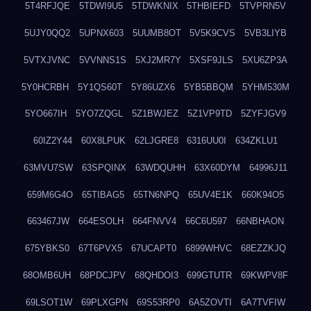
5T4RFJQE
5TDWI9U5
5TDWKNIX
5THBIEFD
5TVPRN5V
5UJY0QQ2
5UPNX603
5UUMB8OT
5V5K9CVS
5VB3LIYB
5VTXJVNC
5VVNNS1S
5XJ2MR7Y
5XSF9JLS
5XU6ZP3A
5Y0HCRBH
5Y1QS60T
5Y86UZX6
5YB5BBQM
5YHM530M
5YO667IH
5YO7ZQGL
5Z1BWJEZ
5Z1VP9TD
5ZYFJGV9
60IZ2Y44
60X8LPUK
62LJGRE8
6316UU0I
634ZKLU1
63MVU7SW
63SPQINX
63WDQUHH
63X60DYM
64996J11
659M6G4O
65TIBAG5
65TN6NPQ
65UV4E1K
660K94O5
663467JW
664ESOLH
664FNVV4
66C6U597
66NBHAON
675YBKS0
67T6PVX5
67UCAPT0
6899WHVC
68EZZKJQ
68OMB6UH
68PDCJPV
68QHDOI3
699GTUTR
69KWPV8F
69LSOT1W
69PLXGPN
69S53RP0
6A5ZOVTI
6A7TVFIW