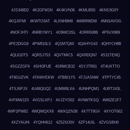
4JS349D2
4K2GFW1N
4K4KVN36
4KML855I
4KNS3G0Y
4KQJIFMI
4KWTO3AT
4LXNH9M8
4M8RR8DW
4NNSAVOG
4NOFJHTI
4NRBYMY1
4O9WC0SL
4ORR508B
4P5VX889
4PE2DGG9
4PW810LS
4Q1M7Q60
4QAHYG43
4QHYCH8B
4QL610TS
4QRSJ753
4QVTMIC5
4QXRDQN7
4S31TENQ
4SGZZGF9
4SHI3FUE
4SRMCB32
4SYJTR01
4T4UXTTO
4T8GUZVK
4TAWVEKW
4TBBI1Y5
4TJ1ASNW
4TPTYC45
4TSJ6PJX
4U48QGQ2
4UMM8LXA
4UNHPQM1
4URT243L
4VFMWJZ0
4VGSLXPJ
4VJZYO02
4VNW7KSQ
4W6ZE1F7
4WP2PW82
4WQWQXX8
4WXQZN38
4X7TT8GV
4XYOT662
4XZYAUHI
4YQHH612
4Z52SO0V
4ZP14UIL
4ZVGSBH0