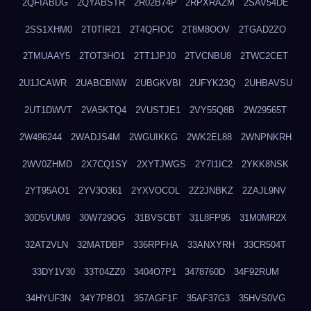
2QFIABDG
2QYABSTR
2R02B74P
2RPXRAZM
2SAV54DE
2SS1XHM0
2T0TIR21
2T4QFIOC
2T8M8OOV
2TGAD2ZO
2TMUAAY5
2TOT3HO1
2TT1JPJ0
2TVCNBU8
2TWC2CET
2U1JCAWR
2UABCBNW
2UBGKVBI
2UFYK23Q
2UHBAVSU
2UT1DWVT
2VA5KTQ4
2VUSTJE1
2VY55Q8B
2W29565T
2W496244
2WADJS4M
2WGUIKKG
2WK2EL88
2WNPNKRH
2WV0ZHMD
2X7CQ1SY
2XYTJWGS
2Y7I1IC2
2YKK8NSK
2YT95AO1
2YV3O361
2YXVOCOL
2Z2JNBKZ
2ZAJL9NV
30D5VUM9
30W729OG
31BVSCBT
31L8FP95
31M0MR2X
32AT2VLN
32MATDBP
336RPFHA
33ANXYRH
33CR504T
33DY1V30
33T04ZZ0
3404O7P1
3478760D
34F92RUM
34HYUF3N
34Y7PBO1
357AGF1F
35AF37G3
35HVS0VG