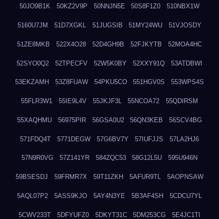
50JO9B1K
50KZ2V9P
50NNJN5E
50S8F1Z0
510NBX1W
5160U7JM
51D7XGKL
51JUGSIB
51MY24WU
51VJOSDY
51ZE8MKB
522X4O28
52D4GH9B
52FJKYTB
52MOA4HC
52SYO0Q2
52TPECFV
52W5K0BY
52XXY91Q
53ATDBWI
53EKZAMH
53Z8FUAW
54PKU5CO
551HGV0S
553WPS4S
55FLR3W1
55IE9L4V
55JKJF3L
55NCOA72
55QDIRSM
55XAQHMU
56975PIR
56GSA0U2
56QN3KEB
56SCV4BG
571FDQ4T
5771DEGW
57G6BV7Y
57IUFJJS
57LA2HJ6
57N9R0VG
57Z141YR
584ZQC53
58G12L5U
595U946N
59BSESDJ
59FRMR7X
59T11ZKH
5AFUR9TL
5AOPNSAW
5AQL07P2
5ASS9KJO
5AY4N3YE
5B3AF4SH
5CDCU7YL
5CWV233T
5DFYUFZ0
5DKYT31C
5DM253CG
5E4JC1TI