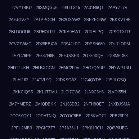
27VYT4KU
28SMQGU6
299T1G15
2A01R6QT
2AAYZL7V
2AFJGVZY
2ATPPOCH
2B2G3AW2
2BFZFCNW
2BKKV1H5
2BLDOOU6
2BRHOLRJ
2CKA0HWT
2CRELPQI
2CSOTXFR
2CVZ7WMG
2D26EBXW
2D942LRG
2DPSN680
2DU7LORM
2EZC76PR
2F53ZH8K
2FFJSSR3
2G789XQE
2G8M6D58
2HDT2UKH
2HLBXGGN
2HMC2F0V
2HO7QAUP
2HYWPJNU
2IIHI162
2J4TVL9Q
2JDKS9WZ
2JG4QYDE
2JSJLGSQ
2KKCIQS5
2KL1TDVU
2LCI7CW6
2LN9C5H3
2LVOI55N
2M7YMERZ
2MIQDBKK
2N165DB2
2NFH8OET
2NXDJSMA
2OC6YQYJ
2ODHTNIQ
2OYOC8EB
2P5KVO7J
2PB26F91
2PFU2MB3
2PGICZT7
2PJA33U1
2PK01RCU
2Q6V9UEG