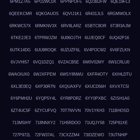
6PM1Z7A5
6PO2WC0X
6PPNPOF5
6Q23B2FW
6QE19FL3
6QEEKCMR
6QKOAUOS
6QVIJ1K1
6R431JL5
6RGMWOLX
6RKWC57X
6RMKNV3X
6RV8LARZ
6SBTC8OR
6T3R3AJM
6TKE2JE3
6TPRWJZM
6U06OJTH
6UJEQ0CF
6UQ42P16
6UTK14DG
6UU9ROQK
6UZUZF6L
6V4POCW2
6V6FZLKN
6VJVHI57
6VQ1DZQ1
6VZACB5E
6W0V02MY
6W1CRLU0
6WAOIUX0
6WJXFPEM
6WSY8NWU
6XFR4OTY
6XIHLDTU
6XL3E0EQ
6XP30R7N
6XQUAXFV
6XUCD56H
6XVXTC5I
6Y6PMH2U
6YQP5Y4L
6YR8PDRZ
6YY0PXBC
6ZISH1A0
6ZT4UC5F
6ZYCUFVQ
70T7NVVN
70V1YKH3
711BHOSD
713M5IHY
718NNXY2
71H5RDOO
71UQJY58
725P81XE
727P972L
72FW37AL
73CXZZM4
73IDZEWO
73UTNHIP