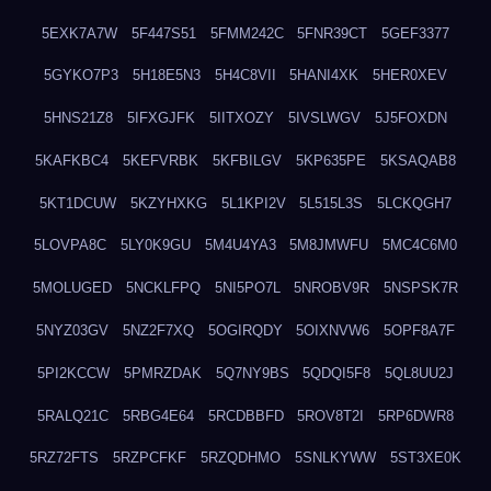
5EXK7A7W
5F447S51
5FMM242C
5FNR39CT
5GEF3377
5GYKO7P3
5H18E5N3
5H4C8VII
5HANI4XK
5HER0XEV
5HNS21Z8
5IFXGJFK
5IITXOZY
5IVSLWGV
5J5FOXDN
5KAFKBC4
5KEFVRBK
5KFBILGV
5KP635PE
5KSAQAB8
5KT1DCUW
5KZYHXKG
5L1KPI2V
5L515L3S
5LCKQGH7
5LOVPA8C
5LY0K9GU
5M4U4YA3
5M8JMWFU
5MC4C6M0
5MOLUGED
5NCKLFPQ
5NI5PO7L
5NROBV9R
5NSPSK7R
5NYZ03GV
5NZ2F7XQ
5OGIRQDY
5OIXNVW6
5OPF8A7F
5PI2KCCW
5PMRZDAK
5Q7NY9BS
5QDQI5F8
5QL8UU2J
5RALQ21C
5RBG4E64
5RCDBBFD
5ROV8T2I
5RP6DWR8
5RZ72FTS
5RZPCFKF
5RZQDHMO
5SNLKYWW
5ST3XE0K