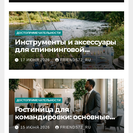
документов
ДОСТОПРИМЕЧАТЕЛЬНОСТИ
Инструменты и аксессуары
для спиннинговой
рыбалки: назначение и
17 ИЮНЯ 2026
FRIENDS72_RU
типы
ДОСТОПРИМЕЧАТЕЛЬНОСТИ
Гостиница для
командировки: основные
критерии выбора
15 ИЮНЯ 2026
FRIENDS72_RU