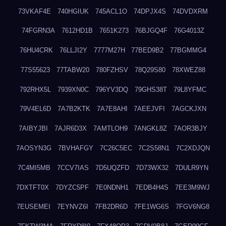
73VKAF4E
740HGIUK
745ACL1O
74DPJX4S
74DVDXRM
74FGRN3A
7612HD1B
7651K273
76BJGQ4F
76G4013Z
76HU4CRK
76LLJI2Y
7777M27H
77BED9B2
77BGMMG4
77S55623
77TABW20
780FZHSV
78Q29S80
78XWEZ88
792RHX5L
7939XN0C
796YV3DQ
79GHS38T
79L8YFMC
79V4EL6D
7A7B2KTK
7A7E8AHI
7AEEJVFI
7AGCKJXN
7AIBYJBI
7AJR6D3X
7AMTLOH9
7ANGKL8Z
7AOR3BJY
7AOSYN3G
7BVHAFGY
7C26C5EC
7C2S58N1
7C2XDJQN
7C4MI5MB
7CCV7IAS
7D5UQZFD
7D73WX32
7DULR9YN
7DXTFT0X
7DYZC5PF
7E0NDNH1
7EDB4H4S
7EE3M9WJ
7EUSEMEI
7EYNVZ6I
7FB2DR6D
7FE1WG6S
7FGV6NG8