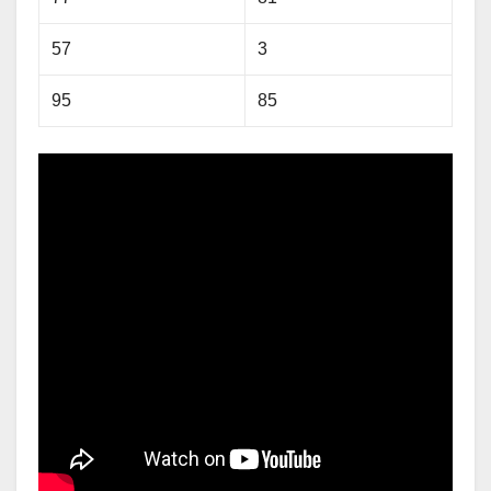
57
3
95
85