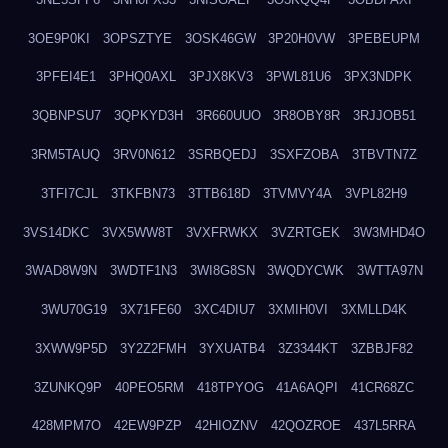
3OE9P0KI
3OPSZTYE
3OSK46GW
3P20H0VW
3PEBEUPM
3PFEI4E1
3PHQ0AXL
3PJX8KV3
3PWL81U6
3PX3NDPK
3QBNPSU7
3QPKYD3H
3R660UUO
3R8OBY8R
3RJJOB51
3RM5TAUQ
3RV0N612
3SRBQEDJ
3SXFZOBA
3TBVTN7Z
3TFI7CJL
3TKFBN73
3TTB618D
3TVMVY4A
3VPL82H9
3VS14DKC
3VX5WW8T
3VXFRWKX
3VZRTGEK
3W3MHD4O
3WAD8W9N
3WDTF1N3
3WI8G8SN
3WQDYCWK
3WTTA97N
3WU70G19
3X71FE60
3XC4DIU7
3XMIH0VI
3XMLLD4K
3XWW9P5D
3Y2Z2FMH
3YXUATB4
3Z3344KT
3ZBBJF82
3ZUNKQ9P
40PEO5RM
418TPYOG
41A6AQPI
41CR68ZC
428MPM7O
42EW9PZP
42HIOZNV
42QOZROE
437L5RRA