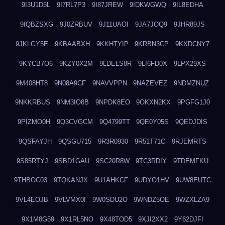
9I3U1D5L
9I7RL7P3
9I87JREW
9IDKWGWQ
9IL8EDHA
9IQBZSXG
9J0ZRBUV
9J11UAOI
9JA7JOQ9
9JHR89JS
9JKLGY5E
9KBAABXH
9KKHTYIP
9KRBN3CP
9KXDCNY7
9KYCB7O6
9KZY0X2M
9LDELS8R
9LI6FD0X
9LPX29XS
9M408HT8
9N08A9CF
9NAVVPPN
9NAZEVEZ
9NDMZNUZ
9NKKRBUS
9NM3IO8B
9NPDK8EO
9OKXN2KX
9PGFG1J0
9PIZMO0H
9Q3CVGCM
9Q4799TT
9QE0Y05S
9QEDJDIS
9QSFAYJH
9QSGU715
9R3R0930
9R51T71C
9RJEMRTS
9S85RTYJ
9SBD1GAU
9SC20R8W
9TC3RDIY
9TDEMFKU
9THBOC03
9TQKANJX
9U1AHKCF
9UDYO1HV
9UW8EUTC
9VL4EOJB
9VLVMX0I
9W0SDU2O
9WNDZ5OE
9WZXLZA9
9X1M8G59
9X1RL5NO
9X48TOD5
9XJI2XX2
9Y62DJFI