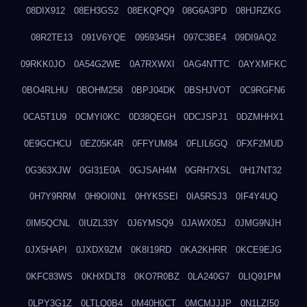
08DIX912
08EH3GS2
08EKQPQ9
08G6A3PD
08HJRZKG
08R2TE13
091V6YQE
0959345H
097C3BE4
09DI9AQ2
09RKK0JO
0A54G2WE
0A7RXWXI
0AG4NTTC
0AYXMFKC
0BO4RLHU
0BOHM258
0BPJ04DK
0BSHJVOT
0C9RGFN6
0CA5T1U9
0CMYI0KC
0D38QEGH
0DCJSPJ1
0DZMHHX1
0E9GCHCU
0EZ05K4R
0FFYUM84
0FLIL6GQ
0FXF2MUD
0G363XJW
0GI31E0A
0GJSAH4M
0GRH7XSL
0H17NT32
0H7Y9RRM
0H9OI0N1
0HYK5SEI
0IA5RSJ3
0IF4Y4UQ
0IM5QCNL
0IUZL33Y
0J6YMSQ9
0JAWX05J
0JMG9NJH
0JX5HAPI
0JXDX9ZM
0K8I19RD
0KA2KHRR
0KCE9EJG
0KFC83WS
0KHXDLT8
0KO7R0BZ
0LA240G7
0LIQ91PM
0LPY3G1Z
0LTLQ0B4
0M40H0CT
0MCMJJJP
0N1LZI50