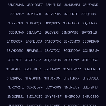
35MJZMAN
35O1QNFZ
36HUTLDS
36NU8MEJ
36U7Y0NR
376J215Y
377SG7JD
37CVGS0S
37IHO75D
37JQKID8
37X9FZP9
38J0SXQX
38NQ9PDV
38O70PCO
38QUD9KX
39D3U3A0
39LAIWA9
39LCYZRI
39MGWN55
39PXKH1B
3A43DKQP
3AGNJUCU
3ATCGY3X
3BKC9MX3
3BORDPAR
3BVH0QRQ
3BWP93L1
3BYQ70GJ
3C9KPDQV
3CL4BSMV
3EIFINEE
3EORXV8Z
3EQ3JWOM
3F09CZ9V
3F1DPDSC
3F84EALY
3GGDN4OR
3GKCN4NY
3GVOCWRP
3H28UNEO
3H92RKQ0
3HG56NHN
3HHJ1KQM
3HSTLPXX
3HSUVSEU
3JRQV2TE
3JX0QDYF
3LXYAX0G
3M0R5J0Y
3ME42K9J
3MOCREJ1
3MX1P1T9
3MYP6NEF
3N0IPODU
3N8UCE6Q
3NE5SFF6
3NH0FX33
3NISGAEP
3O3KQQ4F
3OBDFAXI