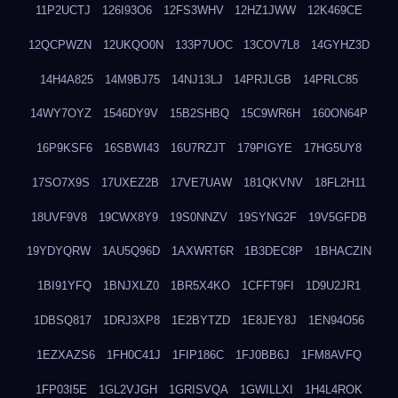
11P2UCTJ
126I93O6
12FS3WHV
12HZ1JWW
12K469CE
12QCPWZN
12UKQO0N
133P7UOC
13COV7L8
14GYHZ3D
14H4A825
14M9BJ75
14NJ13LJ
14PRJLGB
14PRLC85
14WY7OYZ
1546DY9V
15B2SHBQ
15C9WR6H
160ON64P
16P9KSF6
16SBWI43
16U7RZJT
179PIGYE
17HG5UY8
17SO7X9S
17UXEZ2B
17VE7UAW
181QKVNV
18FL2H11
18UVF9V8
19CWX8Y9
19S0NNZV
19SYNG2F
19V5GFDB
19YDYQRW
1AU5Q96D
1AXWRT6R
1B3DEC8P
1BHACZIN
1BI91YFQ
1BNJXLZ0
1BR5X4KO
1CFFT9FI
1D9U2JR1
1DBSQ817
1DRJ3XP8
1E2BYTZD
1E8JEY8J
1EN94O56
1EZXAZS6
1FH0C41J
1FIP186C
1FJ0BB6J
1FM8AVFQ
1FP03I5E
1GL2VJGH
1GRISVQA
1GWILLXI
1H4L4ROK