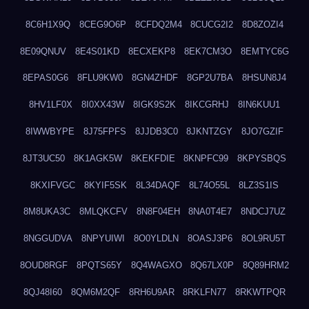
8C6H1X9Q
8CEG9O6P
8CFDQ2M4
8CUCG2I2
8D8ZOZI4
8E09QNUV
8E4S01KD
8ECXEKP8
8EK7CM3O
8EMTYC6G
8EPAS0G6
8FLU9KW0
8GN4ZHDF
8GP2U7BA
8HSUN8J4
8HV1LF0X
8I0XX43W
8IGK9S2K
8IKCGRHJ
8IN6KUU1
8IWWBYPE
8J75FPFS
8JJDB3C0
8JKNTZGY
8JO7GZIF
8JT3UC50
8K1AGK5W
8KEKFDIE
8KNPFC99
8KPYSBQS
8KXIFVGC
8KYIF5SK
8L34DAQF
8L74O55L
8LZ3S1IS
8M8UKA3C
8MLQKCFV
8N8F04EH
8NA0T4E7
8NDCJ7UZ
8NGGUDVA
8NPYUIWI
8O0YLDLN
8OASJ3P6
8OL9RU5T
8OUD8RGF
8PQTS65Y
8Q4WAGXO
8Q67LX0P
8Q89HRM2
8QJ48I60
8QM6M2QF
8RH6U9AR
8RKLFN77
8RKWTPQR