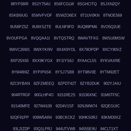
8RYF58IR
8S2Y754U
8S6FCGLW
8SGHCITQ
8SJXN2QY
8SKB6IUG
8SMVFVDF
8SWZO6EX
8T1UV0KN
8TNOE569
8U58PZ5Z
8U9XSZTE
8ULNF9FD
8UQ89PM6
8VO5Q2UE
8VOUFPGA
8VQQAA1I
8VTQSTRQ
8WAVTFXG
8WSU0MSW
8WVC26W1
8WXYKI9V
8X4X9YOL
8X79OPDP
8XCY80VZ
8XP25X65
8XX9KYGX
8Y1IYS6J
8YAACL5S
8YKVAXRE
8YM48I9Z
8YPIP6SK
8YSJ7SB8
8YT98V0E
8YTM92ET
8ZC9YBAN
8ZFZMEEQ
8ZPDT42T
8ZYB2DUK
902YJAIU
904RTRGF
90GLHP4O
9151RE2S
91536XNC
91M6TF5C
91S40MFE
927W4109
92D4V1SF
92NJMW74
92QEGUIC
92QF91PP
939W5AR4
93BCKCKZ
93HKS0RJ
93KMD0XZ
93L2IZDP
93Q1LPRJ
944UTVW8
94555E9U
94CLT1XT