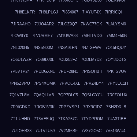
7FKTW3MA
7FRYD8I9
7FX48QP3
7GDV0B8J
7GER99GF
7H8E1KTR
7H8LPLGJ
7I854907
7IAYUF4X
7IRRICQI
7JIRAAHO
7JJO4AR2
7JLOZ9Q7
7KWC77GK
7LALYSM0
7LCWIIY0
7LVURME7
7M1UWA38
7MHLTVDG
7MM4F50B
7NL020H5
7NS5N00M
7NSA9LFN
7NZIGFWV
7O15HQUY
7O6U1WZR
7O89DJ0L
7OB253FZ
7ODLM7D2
7OY8DOTS
7P5VTP24
7PDDGXNL
7PDF28N1
7PISQHBH
7PKT2VUV
7PN5ZVPO
7PS4XQMK
7PVQC4XL
7PVZ4BY4
7PY3EC1H
7Q1VZL8M
7QAQLLVB
7QP7DLC5
7QSLGYCU
7R0ZOLUX
7R9IGDKD
7ROB1V3K
7RPZVSPJ
7RX9CIDZ
7SH2DRLB
7T1IUHHO
7T3VE5UQ
7TKA257G
7TYDPROM
7UA3TIBE
7ULOHB33
7UTVLU59
7V2MI6BF
7V37GO5C
7V513WU4