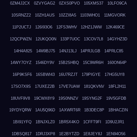
0ZM4J2CX
0ZVYGAG2
0ZXS0PVO
105XMS37
10LFO9CA
10SRNZZ2
10ZH1AUS
10ZZI8A5
1103WHO1
11MGVORK
11P2UCTJ
126I93O6
12FS3WHV
12HZ1JWW
12K469CE
12QCPWZN
12UKQO0N
133P7UOC
13COV7L8
14GYHZ3D
14H4A825
14M9BJ75
14NJ13LJ
14PRJLGB
14PRLC85
14WY7OYZ
1546DY9V
15B2SHBQ
15C9WR6H
160ON64P
16P9KSF6
16SBWI43
16U7RZJT
179PIGYE
17HG5UY8
17SO7X9S
17UXEZ2B
17VE7UAW
181QKVNV
18FL2H11
18UVF9V8
19CWX8Y9
19S0NNZV
19SYNG2F
19V5GFDB
19YDYQRW
1AU5Q96D
1AXWRT6R
1B3DEC8P
1BHACZIN
1BI91YFQ
1BNJXLZ0
1BR5X4KO
1CFFT9FI
1D9U2JR1
1DBSQ817
1DRJ3XP8
1E2BYTZD
1E8JEY8J
1EN94O56