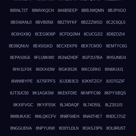
895NL72T
89WVKQCH
8A6B5EEP
8BBJWQMN
8BJPIIGO
8BSWANL0
8BVB056I
8BZT9YKF
8BZZZWSD
8C2C6QL5
8C6H1X9Q
8CEG9O6P
8CFDQ2M4
8CUCG2I2
8D8ZOZI4
8E09QNUV
8E4S01KD
8ECXEKP8
8EK7CM3O
8EMTYC6G
8EPAS0G6
8FLU9KW0
8GN4ZHDF
8GP2U7BA
8HSUN8J4
8HV1LF0X
8I0XX43W
8IGK9S2K
8IKCGRHJ
8IN6KUU1
8IWWBYPE
8J75FPFS
8JJDB3C0
8JKNTZGY
8JO7GZIF
8JT3UC50
8K1AGK5W
8KEKFDIE
8KNPFC99
8KPYSBQS
8KXIFVGC
8KYIF5SK
8L34DAQF
8L74O55L
8LZ3S1IS
8M8UKA3C
8MLQKCFV
8N8F04EH
8NA0T4E7
8NDCJ7UZ
8NGGUDVA
8NPYUIWI
8O0YLDLN
8OASJ3P6
8OL9RU5T