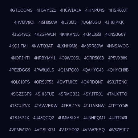
4GTUQOMS
4H5VY3Z1
4HCW1AJA
4HINPU4S
4HSR603T
4HVMV9QI
4I5H850W
4IL73M3I
4JGM8GIJ
4JH8IPKK
4JS349D2
4K2GFW1N
4K4KVN36
4KML855I
4KNS3G0Y
4KQJIFMI
4KWTO3AT
4LXNH9M8
4M8RR8DW
4NNSAVOG
4NOFJHTI
4NRBYMY1
4O9WC0SL
4ORR508B
4P5VX889
4PE2DGG9
4PW810LS
4Q1M7Q60
4QAHYG43
4QHYCH8B
4QL610TS
4QRSJ753
4QVTMIC5
4QXRDQN7
4S31TENQ
4SGZZGF9
4SHI3FUE
4SRMCB32
4SYJTR01
4T4UXTTO
4T8GUZVK
4TAWVEKW
4TBBI1Y5
4TJ1ASNW
4TPTYC45
4TSJ6PJX
4U48QGQ2
4UMM8LXA
4UNHPQM1
4URT243L
4VFMWJZ0
4VGSLXPJ
4VJZYO02
4VNW7KSQ
4W6ZE1F7