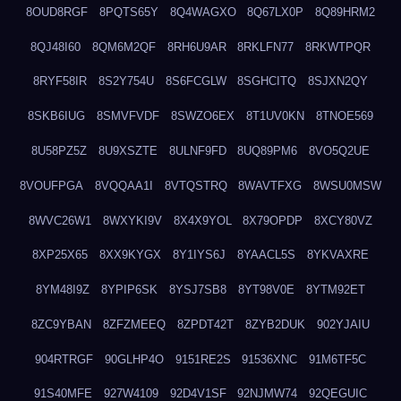
8OUD8RGF
8PQTS65Y
8Q4WAGXO
8Q67LX0P
8Q89HRM2
8QJ48I60
8QM6M2QF
8RH6U9AR
8RKLFN77
8RKWTPQR
8RYF58IR
8S2Y754U
8S6FCGLW
8SGHCITQ
8SJXN2QY
8SKB6IUG
8SMVFVDF
8SWZO6EX
8T1UV0KN
8TNOE569
8U58PZ5Z
8U9XSZTE
8ULNF9FD
8UQ89PM6
8VO5Q2UE
8VOUFPGA
8VQQAA1I
8VTQSTRQ
8WAVTFXG
8WSU0MSW
8WVC26W1
8WXYKI9V
8X4X9YOL
8X79OPDP
8XCY80VZ
8XP25X65
8XX9KYGX
8Y1IYS6J
8YAACL5S
8YKVAXRE
8YM48I9Z
8YPIP6SK
8YSJ7SB8
8YT98V0E
8YTM92ET
8ZC9YBAN
8ZFZMEEQ
8ZPDT42T
8ZYB2DUK
902YJAIU
904RTRGF
90GLHP4O
9151RE2S
91536XNC
91M6TF5C
91S40MFE
927W4109
92D4V1SF
92NJMW74
92QEGUIC