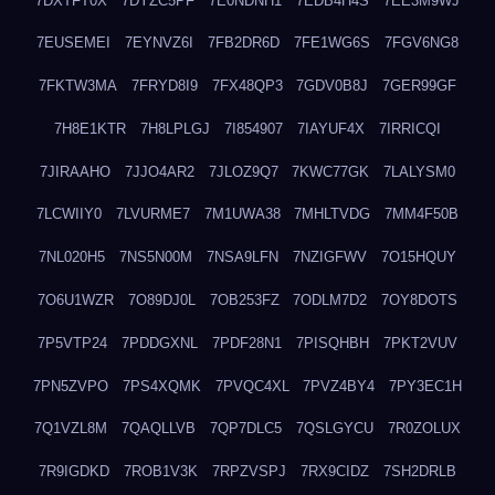
7DXTFT0X
7DYZC5PF
7E0NDNH1
7EDB4H4S
7EE3M9WJ
7EUSEMEI
7EYNVZ6I
7FB2DR6D
7FE1WG6S
7FGV6NG8
7FKTW3MA
7FRYD8I9
7FX48QP3
7GDV0B8J
7GER99GF
7H8E1KTR
7H8LPLGJ
7I854907
7IAYUF4X
7IRRICQI
7JIRAAHO
7JJO4AR2
7JLOZ9Q7
7KWC77GK
7LALYSM0
7LCWIIY0
7LVURME7
7M1UWA38
7MHLTVDG
7MM4F50B
7NL020H5
7NS5N00M
7NSA9LFN
7NZIGFWV
7O15HQUY
7O6U1WZR
7O89DJ0L
7OB253FZ
7ODLM7D2
7OY8DOTS
7P5VTP24
7PDDGXNL
7PDF28N1
7PISQHBH
7PKT2VUV
7PN5ZVPO
7PS4XQMK
7PVQC4XL
7PVZ4BY4
7PY3EC1H
7Q1VZL8M
7QAQLLVB
7QP7DLC5
7QSLGYCU
7R0ZOLUX
7R9IGDKD
7ROB1V3K
7RPZVSPJ
7RX9CIDZ
7SH2DRLB