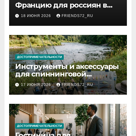
Францию для россиян в
2026 году: сроки от 3 дней
18 ИЮНЯ 2026
FRIENDS72_RU
и список необходимых
документов
ДОСТОПРИМЕЧАТЕЛЬНОСТИ
Инструменты и аксессуары
для спиннинговой
рыбалки: назначение и
17 ИЮНЯ 2026
FRIENDS72_RU
типы
ДОСТОПРИМЕЧАТЕЛЬНОСТИ
Гостиница для