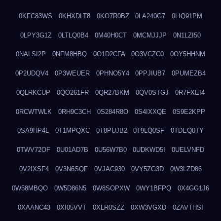
0KFC83WS
0KHXDLT8
0KO7R0BZ
0LA240G7
0LIQ91PM
0LPY3G1Z
0LTLQ0B4
0M40H0CT
0MCMJJJP
0N1LZI50
0NALSI2P
0NFM8HBQ
0O1D2CFA
0O3VCZC0
0OY5HHNM
0P2UDQV4
0P3WEUER
0PHNO5Y4
0PPJIUB7
0PUMEZB4
0QLRKCUP
0QO261FR
0QR27BKM
0QV0STGJ
0R7FXEI4
0RCWTWLK
0RH9C3CH
0S284R8O
0S4IXXQE
0S9E2KPP
0SA9HP4L
0T1MPQXC
0T8PUJB2
0T9LQ0SF
0TDEQ0TY
0TWV72OF
0U01AD7B
0U56W7B0
0UDKWD5I
0UELVNFD
0V2IXSF4
0V3N6SQF
0VJAC930
0VY5ZG3D
0W3LZD86
0W58MBQO
0W5D86N5
0W8SOPXW
0WY1BFPQ
0X4GG1J6
0XAANC43
0XI05VVT
0XLR0SZZ
0XW3VGXD
0ZAVTHSI