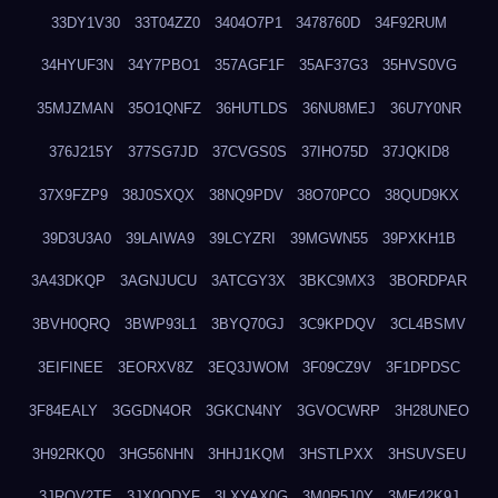
33DY1V30
33T04ZZ0
3404O7P1
3478760D
34F92RUM
34HYUF3N
34Y7PBO1
357AGF1F
35AF37G3
35HVS0VG
35MJZMAN
35O1QNFZ
36HUTLDS
36NU8MEJ
36U7Y0NR
376J215Y
377SG7JD
37CVGS0S
37IHO75D
37JQKID8
37X9FZP9
38J0SXQX
38NQ9PDV
38O70PCO
38QUD9KX
39D3U3A0
39LAIWA9
39LCYZRI
39MGWN55
39PXKH1B
3A43DKQP
3AGNJUCU
3ATCGY3X
3BKC9MX3
3BORDPAR
3BVH0QRQ
3BWP93L1
3BYQ70GJ
3C9KPDQV
3CL4BSMV
3EIFINEE
3EORXV8Z
3EQ3JWOM
3F09CZ9V
3F1DPDSC
3F84EALY
3GGDN4OR
3GKCN4NY
3GVOCWRP
3H28UNEO
3H92RKQ0
3HG56NHN
3HHJ1KQM
3HSTLPXX
3HSUVSEU
3JRQV2TE
3JX0QDYF
3LXYAX0G
3M0R5J0Y
3ME42K9J