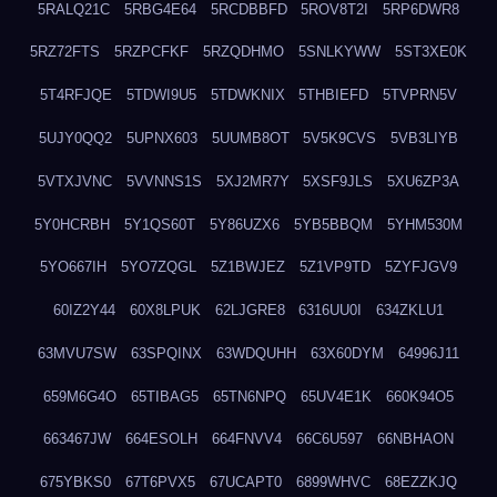
5RALQ21C
5RBG4E64
5RCDBBFD
5ROV8T2I
5RP6DWR8
5RZ72FTS
5RZPCFKF
5RZQDHMO
5SNLKYWW
5ST3XE0K
5T4RFJQE
5TDWI9U5
5TDWKNIX
5THBIEFD
5TVPRN5V
5UJY0QQ2
5UPNX603
5UUMB8OT
5V5K9CVS
5VB3LIYB
5VTXJVNC
5VVNNS1S
5XJ2MR7Y
5XSF9JLS
5XU6ZP3A
5Y0HCRBH
5Y1QS60T
5Y86UZX6
5YB5BBQM
5YHM530M
5YO667IH
5YO7ZQGL
5Z1BWJEZ
5Z1VP9TD
5ZYFJGV9
60IZ2Y44
60X8LPUK
62LJGRE8
6316UU0I
634ZKLU1
63MVU7SW
63SPQINX
63WDQUHH
63X60DYM
64996J11
659M6G4O
65TIBAG5
65TN6NPQ
65UV4E1K
660K94O5
663467JW
664ESOLH
664FNVV4
66C6U597
66NBHAON
675YBKS0
67T6PVX5
67UCAPT0
6899WHVC
68EZZKJQ