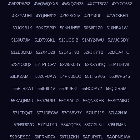
4WP2PW82
4WQWQXX8
4WXQZN38
4X7TT8GV
4XYOT662
4XZYAUHI
4YQHH612
4Z52SO0V
4ZP14UIL
4ZVGSBH0
50JO9B1K
50KZ2V9P
50NNJN5E
50S8F1Z0
510NBX1W
5160U7JM
51D7XGKL
51JUGSIB
51MY24WU
51VJOSDY
51ZE8MKB
522X4O28
52D4GH9B
52FJKYTB
52MOA4HC
52SYO0Q2
52TPECFV
52W5K0BY
52XXY91Q
53ATDBWI
53EKZAMH
53Z8FUAW
54PKU5CO
551HGV0S
553WPS4S
55FLR3W1
55IE9L4V
55JKJF3L
55NCOA72
55QDIRSM
55XAQHMU
56975PIR
56GSA0U2
56QN3KEB
56SCV4BG
571FDQ4T
5771DEGW
57G6BV7Y
57IUFJJS
57LA2HJ6
57N9R0VG
57Z141YR
584ZQC53
58G12L5U
595U946N
59BSESDJ
59FRMR7X
59T11ZKH
5AFUR9TL
5AOPNSAW