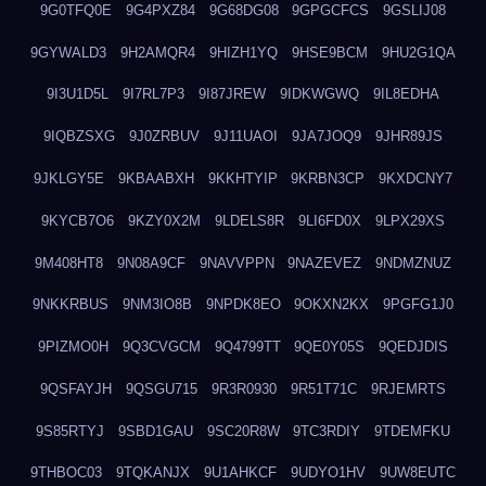
9G0TFQ0E
9G4PXZ84
9G68DG08
9GPGCFCS
9GSLIJ08
9GYWALD3
9H2AMQR4
9HIZH1YQ
9HSE9BCM
9HU2G1QA
9I3U1D5L
9I7RL7P3
9I87JREW
9IDKWGWQ
9IL8EDHA
9IQBZSXG
9J0ZRBUV
9J11UAOI
9JA7JOQ9
9JHR89JS
9JKLGY5E
9KBAABXH
9KKHTYIP
9KRBN3CP
9KXDCNY7
9KYCB7O6
9KZY0X2M
9LDELS8R
9LI6FD0X
9LPX29XS
9M408HT8
9N08A9CF
9NAVVPPN
9NAZEVEZ
9NDMZNUZ
9NKKRBUS
9NM3IO8B
9NPDK8EO
9OKXN2KX
9PGFG1J0
9PIZMO0H
9Q3CVGCM
9Q4799TT
9QE0Y05S
9QEDJDIS
9QSFAYJH
9QSGU715
9R3R0930
9R51T71C
9RJEMRTS
9S85RTYJ
9SBD1GAU
9SC20R8W
9TC3RDIY
9TDEMFKU
9THBOC03
9TQKANJX
9U1AHKCF
9UDYO1HV
9UW8EUTC