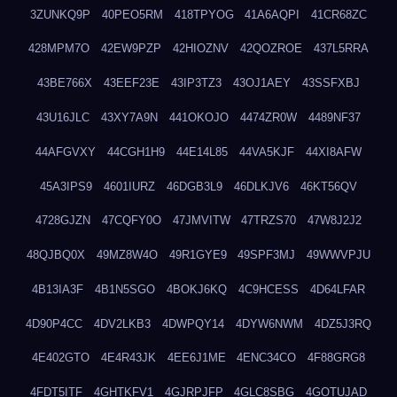
3ZUNKQ9P
40PEO5RM
418TPYOG
41A6AQPI
41CR68ZC
428MPM7O
42EW9PZP
42HIOZNV
42QOZROE
437L5RRA
43BE766X
43EEF23E
43IP3TZ3
43OJ1AEY
43SSFXBJ
43U16JLC
43XY7A9N
441OKOJO
4474ZR0W
4489NF37
44AFGVXY
44CGH1H9
44E14L85
44VA5KJF
44XI8AFW
45A3IPS9
4601IURZ
46DGB3L9
46DLKJV6
46KT56QV
4728GJZN
47CQFY0O
47JMVITW
47TRZS70
47W8J2J2
48QJBQ0X
49MZ8W4O
49R1GYE9
49SPF3MJ
49WWVPJU
4B13IA3F
4B1N5SGO
4BOKJ6KQ
4C9HCESS
4D64LFAR
4D90P4CC
4DV2LKB3
4DWPQY14
4DYW6NWM
4DZ5J3RQ
4E402GTO
4E4R43JK
4EE6J1ME
4ENC34CO
4F88GRG8
4FDT5ITF
4GHTKFV1
4GJRPJFP
4GLC8SBG
4GOTUJAD