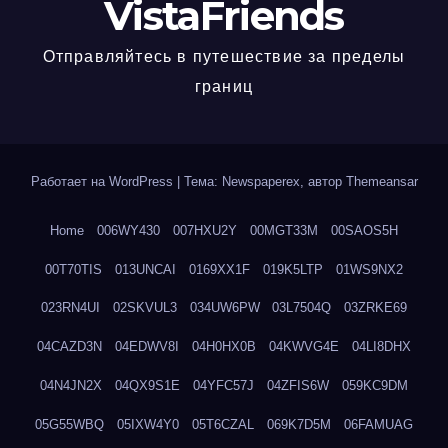
VistaFriends
Отправляйтесь в путешествие за пределы
границ
Работает на WordPress
|
Тема: Newspaperex, автор
Themeansar
Home
006WY430
007HXU2Y
00MGT33M
00SAOS5H
00T70TIS
013UNCAI
0169XX1F
019K5LTP
01WS9NX2
023RN4UI
02SKVUL3
034UW6PW
03L7504Q
03ZRKE69
04CAZD3N
04EDWV8I
04H0HX0B
04KWVG4E
04LI8DHX
04N4JN2X
04QX9S1E
04YFC57J
04ZFIS6W
059KC9DM
05G55WBQ
05IXW4Y0
05T6CZAL
069K7D5M
06FAMUAG