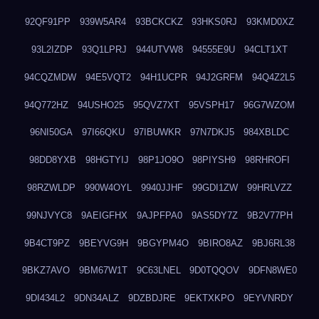
92QF91PP
939W5AR4
93BCKCKZ
93HKS0RJ
93KMD0XZ
93L2IZDP
93Q1LPRJ
944UTVW8
94555E9U
94CLT1XT
94CQZMDW
94E5VQT2
94H1UCPR
94J2GRFM
94Q4Z2L5
94Q772HZ
94USHO25
95QVZ7XT
95VSPH17
96G7WZOM
96NI50GA
97I66QKU
97IBUWKR
97N7DKJ5
984XBLDC
98DD8YXB
98HGTYIJ
98P1JO9O
98PIYSH9
98RHROFI
98RZWLDP
990W4OYL
9940JJHF
99GDI1ZW
99HRLVZZ
99NJVYC8
9AEIGFHX
9AJPFPA0
9AS5DY7Z
9B2V77PH
9B4CT9PZ
9BEYVG9H
9BGYPM4O
9BIRO8AZ
9BJ6RL38
9BKZ7AVO
9BM67W1T
9C63LNEL
9D0TQQOV
9DFN8WE0
9DI434L2
9DN34ALZ
9DZBDJRE
9EKTXKPO
9EYVNRDY