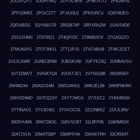
2OC6YQYJ
2ODHTNIQ
2OYOC8EB
2P5KVO7J
2PB26F91
2PFU2MB3
2PGICZT7
2PJA33U1
2PK01RCU
2Q6V9UEG
2QFIABDG
2QYABSTR
2R02B74P
2RPXRAZM
2SAV54DE
2SS1XHM0
2T0TIR21
2T4QFIOC
2T8M8OOV
2TGAD2ZO
2TMUAAY5
2TOT3HO1
2TT1JPJ0
2TVCNBU8
2TWC2CET
2U1JCAWR
2UABCBNW
2UBGKVBI
2UFYK23Q
2UHBAVSU
2UT1DWVT
2VA5KTQ4
2VUSTJE1
2VY55Q8B
2W29565T
2W496244
2WADJS4M
2WGUIKKG
2WK2EL88
2WNPNKRH
2WV0ZHMD
2X7CQ1SY
2XYTJWGS
2Y7I1IC2
2YKK8NSK
2YT95AO1
2YV3O361
2YXVOCOL
2Z2JNBKZ
2ZAJL9NV
30D5VUM9
30W729OG
31BVSCBT
31L8FP95
31M0MR2X
32AT2VLN
32MATDBP
336RPFHA
33ANXYRH
33CR504T