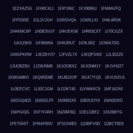
1EZXAZS6
1FH0C41J
1FIP186C
1FJ0BB6J
1FM8AVFQ
1FP03I5E
1GL2VJGH
1GRISVQA
1GWILLXI
1H4L4ROK
1HAKMC6P
1HDB3VUY
1HHJEK58
1HR93CXT
1I70CGZX
1IASZ8H3
1IF86W04
1IHA2RU7
1IOKJ9IZ
1IOWA7OG
1IWGPKRW
1JEZBYO7
1JFVZL7X
1JKQPSW2
1JL35ZZ0
1JUOBZ9U
1JZ9UNM8
1K1OOBX2
1KJONM1Y
1KJVH227
1KMG68BO
1KQW0D9E
1KUB22OP
1KUC7YQ5
1KVUSEU1
1L0EECVC
1L92C1GM
1LO2KT45
1LVWMXC9
1MF16JX6
1MZGQ4D3
1N3AELFF
1N3R82X5
1NERJOY9
1NIN2DXO
1NIPGIQG
1NTYF4RH
1NZ06F8Q
1OELGBE2
1OUI6BYG
1PET0A5T
1PMAFB0V
1PSGIWB2
1Q3BPV0D
1QBCT8D3