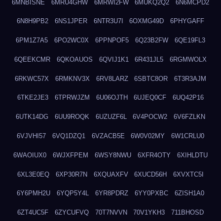
6MNBISNE
6MRU4GHW
6MRWI2FW
6MUKQ2Q2
6N6MCPD2
6N8H9PB2
6NS1JPER
6NTR3U7I
6OXMG49D
6PHYGAFF
6PM1Z7A5
6PO2WC0X
6PPNPOF5
6Q23B2FW
6QE19FL3
6QEEKCMR
6QKOAUOS
6QVIJ1K1
6R431JL5
6RGMWOLX
6RKWC57X
6RMKNV3X
6RV8LARZ
6SBTC8OR
6T3R3AJM
6TKE2JE3
6TPRWJZM
6U06OJTH
6UJEQ0CF
6UQ42P16
6UTK14DG
6UU9ROQK
6UZUZF6L
6V4POCW2
6V6FZLKN
6VJVHI57
6VQ1DZQ1
6VZACB5E
6W0V02MY
6W1CRLU0
6WAOIUX0
6WJXFPEM
6WSY8NWU
6XFR4OTY
6XIHLDTU
6XL3E0EQ
6XP30R7N
6XQUAXFV
6XUCD56H
6XVXTC5I
6Y6PMH2U
6YQP5Y4L
6YR8PDRZ
6YY0PXBC
6ZISH1A0
6ZT4UC5F
6ZYCUFVQ
70T7NVVN
70V1YKH3
711BHOSD