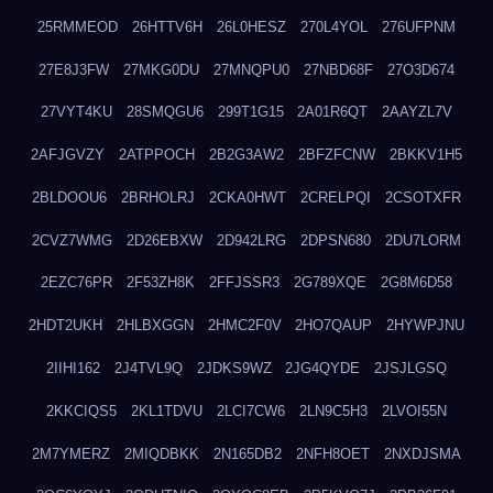
25RMMEOD
26HTTV6H
26L0HESZ
270L4YOL
276UFPNM
27E8J3FW
27MKG0DU
27MNQPU0
27NBD68F
27O3D674
27VYT4KU
28SMQGU6
299T1G15
2A01R6QT
2AAYZL7V
2AFJGVZY
2ATPPOCH
2B2G3AW2
2BFZFCNW
2BKKV1H5
2BLDOOU6
2BRHOLRJ
2CKA0HWT
2CRELPQI
2CSOTXFR
2CVZ7WMG
2D26EBXW
2D942LRG
2DPSN680
2DU7LORM
2EZC76PR
2F53ZH8K
2FFJSSR3
2G789XQE
2G8M6D58
2HDT2UKH
2HLBXGGN
2HMC2F0V
2HO7QAUP
2HYWPJNU
2IIHI162
2J4TVL9Q
2JDKS9WZ
2JG4QYDE
2JSJLGSQ
2KKCIQS5
2KL1TDVU
2LCI7CW6
2LN9C5H3
2LVOI55N
2M7YMERZ
2MIQDBKK
2N165DB2
2NFH8OET
2NXDJSMA