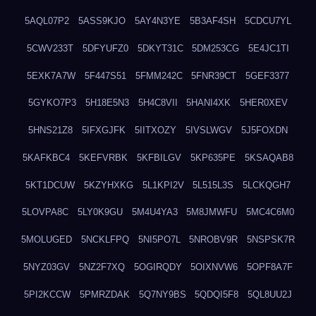
5AQL07P2
5ASS9KJO
5AY4N3YE
5B3AF4SH
5CDCU7YL
5CWV233T
5DFYUFZ0
5DKYT31C
5DM253CG
5E4JC1TI
5EXK7A7W
5F447S51
5FMM242C
5FNR39CT
5GEF3377
5GYKO7P3
5H18E5N3
5H4C8VII
5HANI4XK
5HER0XEV
5HNS21Z8
5IFXGJFK
5IITXOZY
5IVSLWGV
5J5FOXDN
5KAFKBC4
5KEFVRBK
5KFBILGV
5KP635PE
5KSAQAB8
5KT1DCUW
5KZYHXKG
5L1KPI2V
5L515L3S
5LCKQGH7
5LOVPA8C
5LY0K9GU
5M4U4YA3
5M8JMWFU
5MC4C6M0
5MOLUGED
5NCKLFPQ
5NI5PO7L
5NROBV9R
5NSPSK7R
5NYZ03GV
5NZ2F7XQ
5OGIRQDY
5OIXNVW6
5OPF8A7F
5PI2KCCW
5PMRZDAK
5Q7NY9BS
5QDQI5F8
5QL8UU2J