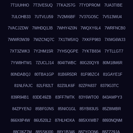
7T1IUHHO
7T3VE5UQ
7TKA257G
7TYDPROM
7UA3TIBE
7ULOHB33
7UTVLU59
7V2MI6BF
7V37GO5C
7V513WU4
7VACJZDW
7WHDQ1JB
7WHY4Z0N
7WQXY6L4
7WRFNCB0
7WWR3W39
7WZCNQ7C
7X1TM5XQ
7XKFP983
7XMG6WJ3
7XT3ZWK3
7Y2HM15R
7YHSQGPE
7YKTB834
7YTLLGT7
7YW8HTW1
7ZUCLJ14
804ITWBC
80G20QY8
80M18M6R
80NDABQJ
80TBA1GP
81B6R5DR
81F9BZC4
81GAYE1F
81NLFAJC
82LF82LT
82Z0LK6F
82ZPA837
8379G3TC
839R94B1
83DE49ZB
83FF7WTK
83Y6WTO0
843AMPY3
84ZPYENJ
85BF0JNS
85NIO1GL
85YB83US
85Z8IMBR
866X8P4W
86U520L2
87HLHOXA
885XXWB7
8893NQNM
88C06Z7M
88SSKI00
88Y1B346
88ZYQON6
88ZZ29JA