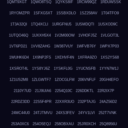
1QMT9XGT
1QWO8TSQ
1QYKS8IF
1RCW99QZ
1RDUWSSK
1RYOMZPR
1SFXG5XT
1SSBXDLO
1SZ258AV
1T04TFO9
1T3A32QI
1TQ4XCLI
1URGFNU5
1USMDQTI
1USXOD9C
1UTQO46Q
1UXXH5X4
1V2M00OW
1VHOFJ5Z
1VLGOT3L
1VT6PD21
1VV8ZAHG
1W387VUY
1WFVB76Y
1WPX7P03
1WUHK6D4
1X9NP2FS
1XEHVF4N
1XFRA9ZO
1XS2YS68
1XSROT4L
1YS8YJ6Z
1YSKFL0G
1YUCNSFB
1YYN7W1J
1Z1US2M8
1ZLGWTF7
1ZOCGLFM
206VNFLF
20GH4EFO
2110Y7UD
21J9UIA6
2254Q10C
226DDKTL
22R2IX7P
22RDZ3DD
22S5F4PR
22XXR3UO
232PTAJG
24AZ56D2
24MC44U0
24TJTMVU
24XS3FEV
24YV1LVI
252T7VNK
253A0XC6
254O5EQJ
258OBXAU
25JR0XCH
25Q8956U