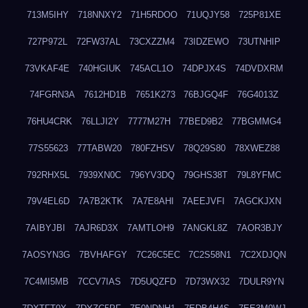
713M5IHY
718NNXY2
71H5RDOO
71UQJY58
725P81XE
727P972L
72FW37AL
73CXZZM4
73IDZEWO
73UTNHIP
73VKAF4E
740HGIUK
745ACL1O
74DPJX4S
74DVDXRM
74FGRN3A
7612HD1B
7651K273
76BJGQ4F
76G4013Z
76HU4CRK
76LLJI2Y
7777M27H
77BED9B2
77BGMMG4
77S55623
77TABW20
780FZHSV
78Q29S80
78XWEZ88
792RHX5L
7939XN0C
796YV3DQ
79GHS38T
79L8YFMC
79V4EL6D
7A7B2KTK
7A7E8AHI
7AEEJVFI
7AGCKJXN
7AIBYJBI
7AJR6D3X
7AMTLOH9
7ANGKL8Z
7AOR3BJY
7AOSYN3G
7BVHAFGY
7C26C5EC
7C2S58N1
7C2XDJQN
7C4MI5MB
7CCV7IAS
7D5UQZFD
7D73WX32
7DULR9YN