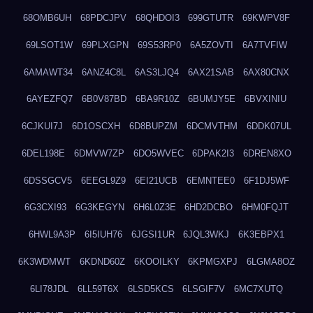
68OMB6UH
68PDCJPV
68QHDOI3
699GTUTR
69KWPV8F
69LSOT1W
69PLXGPN
69S53RP0
6A5ZOVTI
6A7TVFIW
6AMAWT34
6ANZ4C8L
6AS3LJQ4
6AX21SAB
6AX80CNX
6AYEZFQ7
6B0V87BD
6BA9R10Z
6BUMJY5E
6BVXINIU
6CJKUI7J
6D1OSCXH
6D8BUPZM
6DCMVTHM
6DDK07UL
6DEL198E
6DMVW7ZP
6DO5WVEC
6DPAK2I3
6DREN8XO
6DSSGCV5
6EEGL9Z9
6EI21UCB
6EMNTEE0
6F1DJ5WF
6G3CXI93
6G3KEGYN
6H6L0Z3E
6HD2DCBO
6HM0FQJT
6HWL9A3P
6I5IUH76
6JGSI1UR
6JQL3WKJ
6K3EBPX1
6K3WDMWT
6KDND60Z
6KOOILKY
6KPMGXPJ
6LGMA8OZ
6LI78JDL
6LL59T6X
6LSD5KCS
6LSGIF7V
6MC7XUTQ