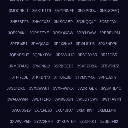
3MOCREJ1
3MX1P1T9
3MYP6NEF
3N0IPODU
3N8UCE6Q
3NE5SFF6
3NH0FX33
3NISGAEP
3O3KQQ4F
3OBDFAXI
3OE9P0KI
3OPSZTYE
3OSK46GW
3P20H0VW
3PEBEUPM
3PFEI4E1
3PHQ0AXL
3PJX8KV3
3PWL81U6
3PX3NDPK
3QBNPSU7
3QPKYD3H
3R660UUO
3R8OBY8R
3RJJOB51
3RM5TAUQ
3RV0N612
3SRBQEDJ
3SXFZOBA
3TBVTN7Z
3TFI7CJL
3TKFBN73
3TTB618D
3TVMVY4A
3VPL82H9
3VS14DKC
3VX5WW8T
3VXFRWKX
3VZRTGEK
3W3MHD4O
3WAD8W9N
3WDTF1N3
3WI8G8SN
3WQDYCWK
3WTTA97N
3WU70G19
3X71FE60
3XC4DIU7
3XMIH0VI
3XMLLD4K
3XWW9P5D
3Y2Z2FMH
3YXUATB4
3Z3344KT
3ZBBJF82