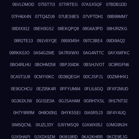
06VLOMOD
0755T7I3
077IRTEG
07ASX5QF
07BDB1DD
07FH6X4N
07TQ4ZU9
07UES9ES
07VPTDH1
08B99MM7
08DIX912
08EH3GS2
08EKQPQ9
08G6A3PD
08HJRZKG
08R2TE13
091V6YQE
0959345H
097C3BE4
09DI9AQ2
09RKK0JO
0A54G2WE
0A7RXWXI
0AG4NTTC
0AYXMFKC
0BO4RLHU
0BOHM258
0BPJ04DK
0BSHJVOT
0C9RGFN6
0CA5T1U9
0CMYI0KC
0D38QEGH
0DCJSPJ1
0DZMHHX1
0E9GCHCU
0EZ05K4R
0FFYUM84
0FLIL6GQ
0FXF2MUD
0G363XJW
0GI31E0A
0GJSAH4M
0GRH7XSL
0H17NT32
0H7Y9RRM
0H9OI0N1
0HYK5SEI
0IA5RSJ3
0IF4Y4UQ
0IM5QCNL
0IUZL33Y
0J6YMSQ9
0JAWX05J
0JMG9NJH
0JX5HAPI
0JXDX9ZM
0K8I19RD
0KA2KHRR
0KCE9EJG