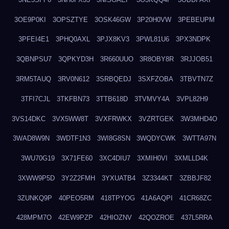
3OE9P0KI
3OPSZTYE
3OSK46GW
3P20H0VW
3PEBEUPM
3PFEI4E1
3PHQ0AXL
3PJX8KV3
3PWL81U6
3PX3NDPK
3QBNPSU7
3QPKYD3H
3R660UUO
3R8OBY8R
3RJJOB51
3RM5TAUQ
3RV0N612
3SRBQEDJ
3SXFZOBA
3TBVTN7Z
3TFI7CJL
3TKFBN73
3TTB618D
3TVMVY4A
3VPL82H9
3VS14DKC
3VX5WW8T
3VXFRWKX
3VZRTGEK
3W3MHD4O
3WAD8W9N
3WDTF1N3
3WI8G8SN
3WQDYCWK
3WTTA97N
3WU70G19
3X71FE60
3XC4DIU7
3XMIH0VI
3XMLLD4K
3XWW9P5D
3Y2Z2FMH
3YXUATB4
3Z3344KT
3ZBBJF82
3ZUNKQ9P
40PEO5RM
418TPYOG
41A6AQPI
41CR68ZC
428MPM7O
42EW9PZP
42HIOZNV
42QOZROE
437L5RRA