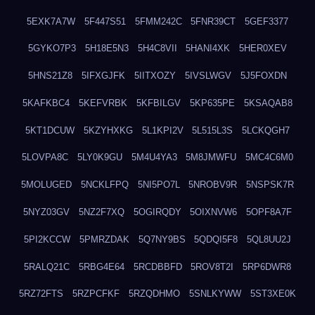
5EXK7A7W
5F447S51
5FMM242C
5FNR39CT
5GEF3377
5GYKO7P3
5H18E5N3
5H4C8VII
5HANI4XK
5HER0XEV
5HNS21Z8
5IFXGJFK
5IITXOZY
5IVSLWGV
5J5FOXDN
5KAFKBC4
5KEFVRBK
5KFBILGV
5KP635PE
5KSAQAB8
5KT1DCUW
5KZYHXKG
5L1KPI2V
5L515L3S
5LCKQGH7
5LOVPA8C
5LY0K9GU
5M4U4YA3
5M8JMWFU
5MC4C6M0
5MOLUGED
5NCKLFPQ
5NI5PO7L
5NROBV9R
5NSPSK7R
5NYZ03GV
5NZ2F7XQ
5OGIRQDY
5OIXNVW6
5OPF8A7F
5PI2KCCW
5PMRZDAK
5Q7NY9BS
5QDQI5F8
5QL8UU2J
5RALQ21C
5RBG4E64
5RCDBBFD
5ROV8T2I
5RP6DWR8
5RZ72FTS
5RZPCFKF
5RZQDHMO
5SNLKYWW
5ST3XE0K