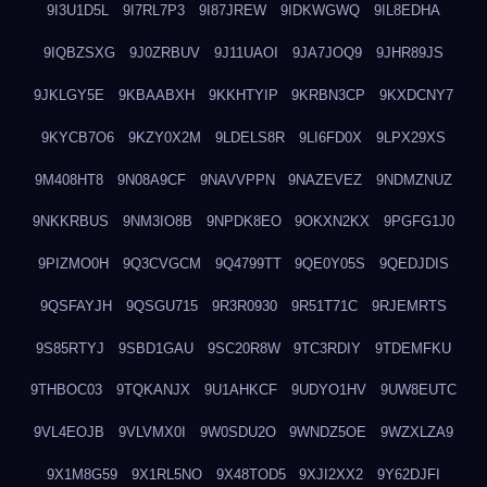
9I3U1D5L
9I7RL7P3
9I87JREW
9IDKWGWQ
9IL8EDHA
9IQBZSXG
9J0ZRBUV
9J11UAOI
9JA7JOQ9
9JHR89JS
9JKLGY5E
9KBAABXH
9KKHTYIP
9KRBN3CP
9KXDCNY7
9KYCB7O6
9KZY0X2M
9LDELS8R
9LI6FD0X
9LPX29XS
9M408HT8
9N08A9CF
9NAVVPPN
9NAZEVEZ
9NDMZNUZ
9NKKRBUS
9NM3IO8B
9NPDK8EO
9OKXN2KX
9PGFG1J0
9PIZMO0H
9Q3CVGCM
9Q4799TT
9QE0Y05S
9QEDJDIS
9QSFAYJH
9QSGU715
9R3R0930
9R51T71C
9RJEMRTS
9S85RTYJ
9SBD1GAU
9SC20R8W
9TC3RDIY
9TDEMFKU
9THBOC03
9TQKANJX
9U1AHKCF
9UDYO1HV
9UW8EUTC
9VL4EOJB
9VLVMX0I
9W0SDU2O
9WNDZ5OE
9WZXLZA9
9X1M8G59
9X1RL5NO
9X48TOD5
9XJI2XX2
9Y62DJFI