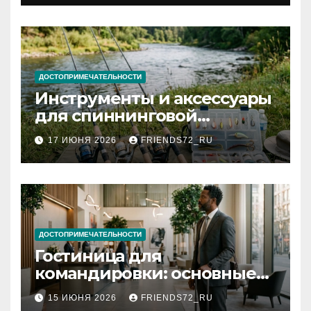
документов
ДОСТОПРИМЕЧАТЕЛЬНОСТИ
Инструменты и аксессуары
для спиннинговой
рыбалки: назначение и
17 ИЮНЯ 2026
FRIENDS72_RU
типы
ДОСТОПРИМЕЧАТЕЛЬНОСТИ
Гостиница для
командировки: основные
критерии выбора
15 ИЮНЯ 2026
FRIENDS72_RU