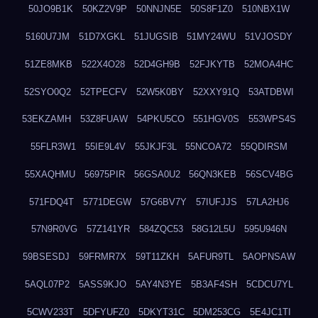
50JO9B1K
50KZ2V9P
50NNJN5E
50S8F1Z0
510NBX1W
5160U7JM
51D7XGKL
51JUGSIB
51MY24WU
51VJOSDY
51ZE8MKB
522X4O28
52D4GH9B
52FJKYTB
52MOA4HC
52SYO0Q2
52TPECFV
52W5K0BY
52XXY91Q
53ATDBWI
53EKZAMH
53Z8FUAW
54PKU5CO
551HGV0S
553WPS4S
55FLR3W1
55IE9L4V
55JKJF3L
55NCOA72
55QDIRSM
55XAQHMU
56975PIR
56GSA0U2
56QN3KEB
56SCV4BG
571FDQ4T
5771DEGW
57G6BV7Y
57IUFJJS
57LA2HJ6
57N9R0VG
57Z141YR
584ZQC53
58G12L5U
595U946N
59BSESDJ
59FRMR7X
59T11ZKH
5AFUR9TL
5AOPNSAW
5AQL07P2
5ASS9KJO
5AY4N3YE
5B3AF4SH
5CDCU7YL
5CWV233T
5DFYUFZ0
5DKYT31C
5DM253CG
5E4JC1TI