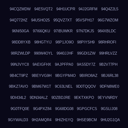
94CQZMDW
94E5VQT2
94H1UCPR
94J2GRFM
94Q4Z2L5
94Q772HZ
94USHO25
95QVZ7XT
95VSPH17
96G7WZOM
96NI50GA
97I66QKU
97IBUWKR
97N7DKJ5
984XBLDC
98DD8YXB
98HGTYIJ
98P1JO9O
98PIYSH9
98RHROFI
98RZWLDP
990W4OYL
9940JJHF
99GDI1ZW
99HRLVZZ
99NJVYC8
9AEIGFHX
9AJPFPA0
9AS5DY7Z
9B2V77PH
9B4CT9PZ
9BEYVG9H
9BGYPM4O
9BIRO8AZ
9BJ6RL38
9BKZ7AVO
9BM67W1T
9C63LNEL
9D0TQQOV
9DFN8WE0
9DI434L2
9DN34ALZ
9DZBDJRE
9EKTXKPO
9EYVNRDY
9G0TFQ0E
9G4PXZ84
9G68DG08
9GPGCFCS
9GSLIJ08
9GYWALD3
9H2AMQR4
9HIZH1YQ
9HSE9BCM
9HU2G1QA