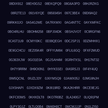
08DIX912
08EH3GS2
08EKQPQ9
08G6A3PD
08HJRZKG
08R2TE13
091V6YQE
0959345H
097C3BE4
09DI9AQ2
09RKK0JO
0A54G2WE
0A7RXWXI
0AG4NTTC
0AYXMFKC
0BO4RLHU
0BOHM258
0BPJ04DK
0BSHJVOT
0C9RGFN6
0CA5T1U9
0CMYI0KC
0D38QEGH
0DCJSPJ1
0DZMHHX1
0E9GCHCU
0EZ05K4R
0FFYUM84
0FLIL6GQ
0FXF2MUD
0G363XJW
0GI31E0A
0GJSAH4M
0GRH7XSL
0H17NT32
0H7Y9RRM
0H9OI0N1
0HYK5SEI
0IA5RSJ3
0IF4Y4UQ
0IM5QCNL
0IUZL33Y
0J6YMSQ9
0JAWX05J
0JMG9NJH
0JX5HAPI
0JXDX9ZM
0K8I19RD
0KA2KHRR
0KCE9EJG
0KFC83WS
0KHXDLT8
0KO7R0BZ
0LA240G7
0LIQ91PM
0LPY3G1Z
0LTLQ0B4
0M40H0CT
0MCMJJJP
0N1LZI50