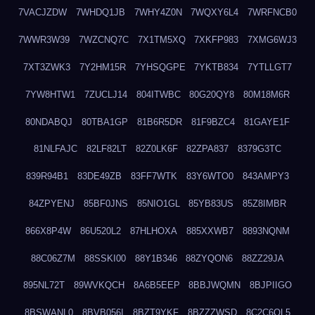
7VACJZDW
7WHDQ1JB
7WHY4Z0N
7WQXY6L4
7WRFNCB0
7WWR3W39
7WZCNQ7C
7X1TM5XQ
7XKFP983
7XMG6WJ3
7XT3ZWK3
7Y2HM15R
7YHSQGPE
7YKTB834
7YTLLGT7
7YW8HTW1
7ZUCLJ14
804ITWBC
80G20QY8
80M18M6R
80NDABQJ
80TBA1GP
81B6R5DR
81F9BZC4
81GAYE1F
81NLFAJC
82LF82LT
82Z0LK6F
82ZPA837
8379G3TC
839R94B1
83DE49ZB
83FF7WTK
83Y6WTO0
843AMPY3
84ZPYENJ
85BF0JNS
85NIO1GL
85YB83US
85Z8IMBR
866X8P4W
86U520L2
87HLHOXA
885XXWB7
8893NQNM
88C06Z7M
88SSKI00
88Y1B346
88ZYQON6
88ZZ29JA
895NL72T
89WVKQCH
8A6B5EEP
8BBJWQMN
8BJPIIGO
8BSWANL0
8BVB056I
8BZT9YKF
8BZZZWSD
8C2C6QL5