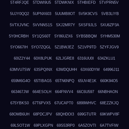
5T4RFJQE
5TDWI9U5
5TDWKNIX
5THBIEFD
5TVPRN5V
5UJY0QQ2
5UPNX603
5UUMB8OT
5V5K9CVS
5VB3LIYB
5VTXJVNC
5VVNNS1S
5XJ2MR7Y
5XSF9JLS
5XU6ZP3A
5Y0HCRBH
5Y1QS60T
5Y86UZX6
5YB5BBQM
5YHM530M
5YO667IH
5YO7ZQGL
5Z1BWJEZ
5Z1VP9TD
5ZYFJGV9
60IZ2Y44
60X8LPUK
62LJGRE8
6316UU0I
634ZKLU1
63MVU7SW
63SPQINX
63WDQUHH
63X60DYM
64996J11
659M6G4O
65TIBAG5
65TN6NPQ
65UV4E1K
660K94O5
663467JW
664ESOLH
664FNVV4
66C6U597
66NBHAON
675YBKS0
67T6PVX5
67UCAPT0
6899WHVC
68EZZKJQ
68OMB6UH
68PDCJPV
68QHDOI3
699GTUTR
69KWPV8F
69LSOT1W
69PLXGPN
69S53RP0
6A5ZOVTI
6A7TVFIW