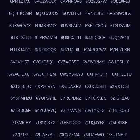
6PM1Z7A5
6PO2WC0X
6PPNPOF5
6Q23B2FW
6QE19FL3
6QEEKCMR
6QKOAUOS
6QVIJ1K1
6R431JL5
6RGMWOLX
6RKWC57X
6RMKNV3X
6RV8LARZ
6SBTC8OR
6T3R3AJM
6TKE2JE3
6TPRWJZM
6U06OJTH
6UJEQ0CF
6UQ42P16
6UTK14DG
6UU9ROQK
6UZUZF6L
6V4POCW2
6V6FZLKN
6VJVHI57
6VQ1DZQ1
6VZACB5E
6W0V02MY
6W1CRLU0
6WAOIUX0
6WJXFPEM
6WSY8NWU
6XFR4OTY
6XIHLDTU
6XL3E0EQ
6XP30R7N
6XQUAXFV
6XUCD56H
6XVXTC5I
6Y6PMH2U
6YQP5Y4L
6YR8PDRZ
6YY0PXBC
6ZISH1A0
6ZT4UC5F
6ZYCUFVQ
70T7NVVN
70V1YKH3
711BHOSD
713M5IHY
718NNXY2
71H5RDOO
71UQJY58
725P81XE
727P972L
72FW37AL
73CXZZM4
73IDZEWO
73UTNHIP