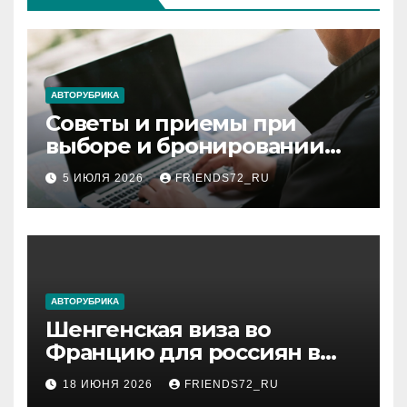
АВТОРУБРИКА
Советы и приемы при
выборе и бронировании
авиабилетов
5 ИЮЛЯ 2026
FRIENDS72_RU
АВТОРУБРИКА
Шенгенская виза во
Францию для россиян в
2026 году: сроки от 3 дней
18 ИЮНЯ 2026
FRIENDS72_RU
и список необходимых