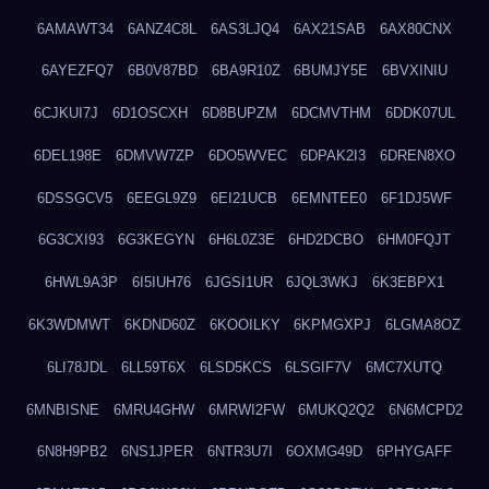
6AMAWT34
6ANZ4C8L
6AS3LJQ4
6AX21SAB
6AX80CNX
6AYEZFQ7
6B0V87BD
6BA9R10Z
6BUMJY5E
6BVXINIU
6CJKUI7J
6D1OSCXH
6D8BUPZM
6DCMVTHM
6DDK07UL
6DEL198E
6DMVW7ZP
6DO5WVEC
6DPAK2I3
6DREN8XO
6DSSGCV5
6EEGL9Z9
6EI21UCB
6EMNTEE0
6F1DJ5WF
6G3CXI93
6G3KEGYN
6H6L0Z3E
6HD2DCBO
6HM0FQJT
6HWL9A3P
6I5IUH76
6JGSI1UR
6JQL3WKJ
6K3EBPX1
6K3WDMWT
6KDND60Z
6KOOILKY
6KPMGXPJ
6LGMA8OZ
6LI78JDL
6LL59T6X
6LSD5KCS
6LSGIF7V
6MC7XUTQ
6MNBISNE
6MRU4GHW
6MRWI2FW
6MUKQ2Q2
6N6MCPD2
6N8H9PB2
6NS1JPER
6NTR3U7I
6OXMG49D
6PHYGAFF