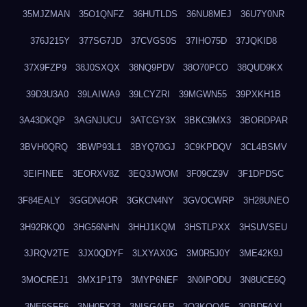
35MJZMAN
35O1QNFZ
36HUTLDS
36NU8MEJ
36U7Y0NR
376J215Y
377SG7JD
37CVGS0S
37IHO75D
37JQKID8
37X9FZP9
38J0SXQX
38NQ9PDV
38O70PCO
38QUD9KX
39D3U3A0
39LAIWA9
39LCYZRI
39MGWN55
39PXKH1B
3A43DKQP
3AGNJUCU
3ATCGY3X
3BKC9MX3
3BORDPAR
3BVH0QRQ
3BWP93L1
3BYQ70GJ
3C9KPDQV
3CL4BSMV
3EIFINEE
3EORXV8Z
3EQ3JWOM
3F09CZ9V
3F1DPDSC
3F84EALY
3GGDN4OR
3GKCN4NY
3GVOCWRP
3H28UNEO
3H92RKQ0
3HG56NHN
3HHJ1KQM
3HSTLPXX
3HSUVSEU
3JRQV2TE
3JX0QDYF
3LXYAX0G
3M0R5J0Y
3ME42K9J
3MOCREJ1
3MX1P1T9
3MYP6NEF
3N0IPODU
3N8UCE6Q
3NE5SFF6
3NH0FX33
3NISGAEP
3O3KQQ4F
3OBDFAXI