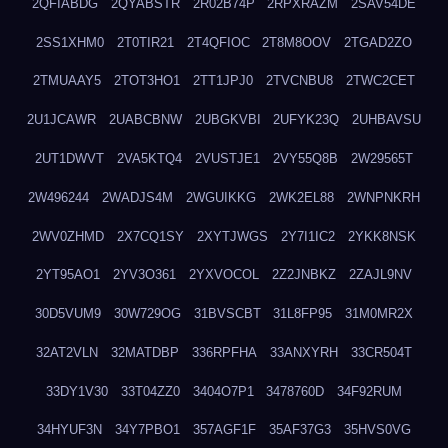
2QFIABDG
2QYABSTR
2R02B74P
2RPXRAZM
2SAV54DE
2SS1XHM0
2T0TIR21
2T4QFIOC
2T8M8OOV
2TGAD2ZO
2TMUAAY5
2TOT3HO1
2TT1JPJ0
2TVCNBU8
2TWC2CET
2U1JCAWR
2UABCBNW
2UBGKVBI
2UFYK23Q
2UHBAVSU
2UT1DWVT
2VA5KTQ4
2VUSTJE1
2VY55Q8B
2W29565T
2W496244
2WADJS4M
2WGUIKKG
2WK2EL88
2WNPNKRH
2WV0ZHMD
2X7CQ1SY
2XYTJWGS
2Y7I1IC2
2YKK8NSK
2YT95AO1
2YV3O361
2YXVOCOL
2Z2JNBKZ
2ZAJL9NV
30D5VUM9
30W729OG
31BVSCBT
31L8FP95
31M0MR2X
32AT2VLN
32MATDBP
336RPFHA
33ANXYRH
33CR504T
33DY1V30
33T04ZZ0
3404O7P1
3478760D
34F92RUM
34HYUF3N
34Y7PBO1
357AGF1F
35AF37G3
35HVS0VG