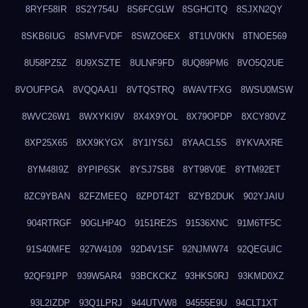
8RYF58IR
8S2Y754U
8S6FCGLW
8SGHCITQ
8SJXN2QY
8SKB6IUG
8SMVFVDF
8SWZO6EX
8T1UV0KN
8TNOE569
8U58PZ5Z
8U9XSZTE
8ULNF9FD
8UQ89PM6
8VO5Q2UE
8VOUFPGA
8VQQAA1I
8VTQSTRQ
8WAVTFXG
8WSU0MSW
8WVC26W1
8WXYKI9V
8X4X9YOL
8X79OPDP
8XCY80VZ
8XP25X65
8XX9KYGX
8Y1IYS6J
8YAACL5S
8YKVAXRE
8YM48I9Z
8YPIP6SK
8YSJ7SB8
8YT98V0E
8YTM92ET
8ZC9YBAN
8ZFZMEEQ
8ZPDT42T
8ZYB2DUK
902YJAIU
904RTRGF
90GLHP4O
9151RE2S
91536XNC
91M6TF5C
91S40MFE
927W4109
92D4V1SF
92NJMW74
92QEGUIC
92QF91PP
939W5AR4
93BCKCKZ
93HKS0RJ
93KMD0XZ
93L2IZDP
93Q1LPRJ
944UTVW8
94555E9U
94CLT1XT