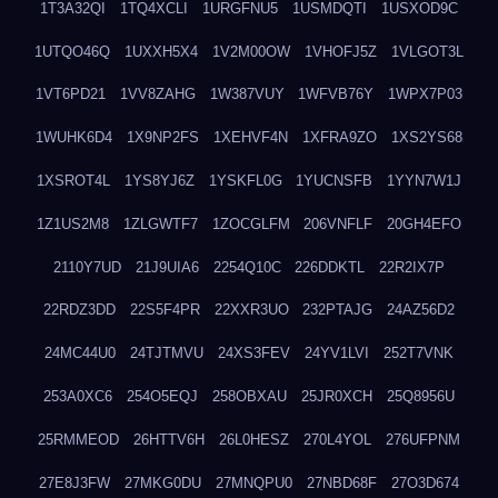
1T3A32QI
1TQ4XCLI
1URGFNU5
1USMDQTI
1USXOD9C
1UTQO46Q
1UXXH5X4
1V2M00OW
1VHOFJ5Z
1VLGOT3L
1VT6PD21
1VV8ZAHG
1W387VUY
1WFVB76Y
1WPX7P03
1WUHK6D4
1X9NP2FS
1XEHVF4N
1XFRA9ZO
1XS2YS68
1XSROT4L
1YS8YJ6Z
1YSKFL0G
1YUCNSFB
1YYN7W1J
1Z1US2M8
1ZLGWTF7
1ZOCGLFM
206VNFLF
20GH4EFO
2110Y7UD
21J9UIA6
2254Q10C
226DDKTL
22R2IX7P
22RDZ3DD
22S5F4PR
22XXR3UO
232PTAJG
24AZ56D2
24MC44U0
24TJTMVU
24XS3FEV
24YV1LVI
252T7VNK
253A0XC6
254O5EQJ
258OBXAU
25JR0XCH
25Q8956U
25RMMEOD
26HTTV6H
26L0HESZ
270L4YOL
276UFPNM
27E8J3FW
27MKG0DU
27MNQPU0
27NBD68F
27O3D674