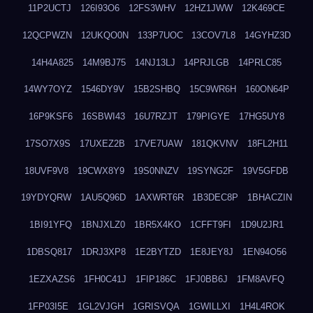
11P2UCTJ
126I93O6
12FS3WHV
12HZ1JWW
12K469CE
12QCPWZN
12UKQO0N
133P7UOC
13COV7L8
14GYHZ3D
14H4A825
14M9BJ75
14NJ13LJ
14PRJLGB
14PRLC85
14WY7OYZ
1546DY9V
15B2SHBQ
15C9WR6H
160ON64P
16P9KSF6
16SBWI43
16U7RZJT
179PIGYE
17HG5UY8
17SO7X9S
17UXEZ2B
17VE7UAW
181QKVNV
18FL2H11
18UVF9V8
19CWX8Y9
19S0NNZV
19SYNG2F
19V5GFDB
19YDYQRW
1AU5Q96D
1AXWRT6R
1B3DEC8P
1BHACZIN
1BI91YFQ
1BNJXLZ0
1BR5X4KO
1CFFT9FI
1D9U2JR1
1DBSQ817
1DRJ3XP8
1E2BYTZD
1E8JEY8J
1EN94O56
1EZXAZS6
1FH0C41J
1FIP186C
1FJ0BB6J
1FM8AVFQ
1FP03I5E
1GL2VJGH
1GRISVQA
1GWILLXI
1H4L4ROK