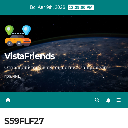
Перейти
Вс. Авг 9th, 2026
12:39:01 PM
к
содержимому
VistaFriends
Отправляйтесь в путешествие за пределы
границ
S59FLF27