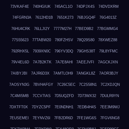
73VKAF4E
740HGIUK
745ACL1O
74DPJX4S
74DVDXRM
74FGRN3A
7612HD1B
7651K273
76BJGQ4F
76G4013Z
76HU4CRK
76LLJI2Y
7777M27H
77BED9B2
77BGMMG4
77S55623
77TABW20
780FZHSV
78Q29S80
78XWEZ88
792RHX5L
7939XN0C
796YV3DQ
79GHS38T
79L8YFMC
79V4EL6D
7A7B2KTK
7A7E8AHI
7AEEJVFI
7AGCKJXN
7AIBYJBI
7AJR6D3X
7AMTLOH9
7ANGKL8Z
7AOR3BJY
7AOSYN3G
7BVHAFGY
7C26C5EC
7C2S58N1
7C2XDJQN
7C4MI5MB
7CCV7IAS
7D5UQZFD
7D73WX32
7DULR9YN
7DXTFT0X
7DYZC5PF
7E0NDNH1
7EDB4H4S
7EE3M9WJ
7EUSEMEI
7EYNVZ6I
7FB2DR6D
7FE1WG6S
7FGV6NG8