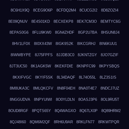
8C6H1X9Q
8CEG9O6P
8CFDQ2M4
8CUCG2I2
8D8ZOZI4
8E09QNUV
8E4S01KD
8ECXEKP8
8EK7CM3O
8EMTYC6G
8EPAS0G6
8FLU9KW0
8GN4ZHDF
8GP2U7BA
8HSUN8J4
8HV1LF0X
8I0XX43W
8IGK9S2K
8IKCGRHJ
8IN6KUU1
8IWWBYPE
8J75FPFS
8JJDB3C0
8JKNTZGY
8JO7GZIF
8JT3UC50
8K1AGK5W
8KEKFDIE
8KNPFC99
8KPYSBQS
8KXIFVGC
8KYIF5SK
8L34DAQF
8L74O55L
8LZ3S1IS
8M8UKA3C
8MLQKCFV
8N8F04EH
8NA0T4E7
8NDCJ7UZ
8NGGUDVA
8NPYUIWI
8O0YLDLN
8OASJ3P6
8OL9RU5T
8OUD8RGF
8PQTS65Y
8Q4WAGXO
8Q67LX0P
8Q89HRM2
8QJ48I60
8QM6M2QF
8RH6U9AR
8RKLFN77
8RKWTPQR