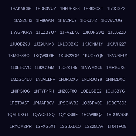
1HAKMC6P
1HDB3VUY
1HHJEK58
1HR93CXT
1I70CGZX
1IASZ8H3
1IF86W04
1IHA2RU7
1IOKJ9IZ
1IOWA7OG
1IWGPKRW
1JEZBYO7
1JFVZL7X
1JKQPSW2
1JL35ZZ0
1JUOBZ9U
1JZ9UNM8
1K1OOBX2
1KJONM1Y
1KJVH227
1KMG68BO
1KQW0D9E
1KUB22OP
1KUC7YQ5
1KVUSEU1
1L0EECVC
1L92C1GM
1LO2KT45
1LVWMXC9
1MF16JX6
1MZGQ4D3
1N3AELFF
1N3R82X5
1NERJOY9
1NIN2DXO
1NIPGIQG
1NTYF4RH
1NZ06F8Q
1OELGBE2
1OUI6BYG
1PET0A5T
1PMAFB0V
1PSGIWB2
1Q3BPV0D
1QBCT8D3
1QMT9XGT
1QWO8TSQ
1QYKS8IF
1RCW99QZ
1RDUWSSK
1RYOMZPR
1SFXG5XT
1SSBXDLO
1SZ258AV
1T04TFO9