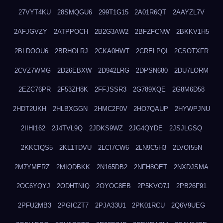
27VYT4KU
28SMQGU6
299T1G15
2A01R6QT
2AAYZL7V
2AFJGVZY
2ATPPOCH
2B2G3AW2
2BFZFCNW
2BKKV1H5
2BLDOOU6
2BRHOLRJ
2CKA0HWT
2CRELPQI
2CSOTXFR
2CVZ7WMG
2D26EBXW
2D942LRG
2DPSN680
2DU7LORM
2EZC76PR
2F53ZH8K
2FFJSSR3
2G789XQE
2G8M6D58
2HDT2UKH
2HLBXGGN
2HMC2F0V
2HO7QAUP
2HYWPJNU
2IIHI162
2J4TVL9Q
2JDKS9WZ
2JG4QYDE
2JSJLGSQ
2KKCIQS5
2KL1TDVU
2LCI7CW6
2LN9C5H3
2LVOI55N
2M7YMERZ
2MIQDBKK
2N165DB2
2NFH8OET
2NXDJSMA
2OC6YQYJ
2ODHTNIQ
2OYOC8EB
2P5KVO7J
2PB26F91
2PFU2MB3
2PGICZT7
2PJA33U1
2PK01RCU
2Q6V9UEG