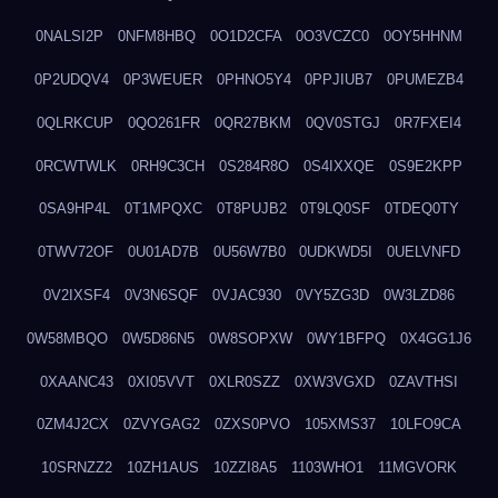
0NALSI2P
0NFM8HBQ
0O1D2CFA
0O3VCZC0
0OY5HHNM
0P2UDQV4
0P3WEUER
0PHNO5Y4
0PPJIUB7
0PUMEZB4
0QLRKCUP
0QO261FR
0QR27BKM
0QV0STGJ
0R7FXEI4
0RCWTWLK
0RH9C3CH
0S284R8O
0S4IXXQE
0S9E2KPP
0SA9HP4L
0T1MPQXC
0T8PUJB2
0T9LQ0SF
0TDEQ0TY
0TWV72OF
0U01AD7B
0U56W7B0
0UDKWD5I
0UELVNFD
0V2IXSF4
0V3N6SQF
0VJAC930
0VY5ZG3D
0W3LZD86
0W58MBQO
0W5D86N5
0W8SOPXW
0WY1BFPQ
0X4GG1J6
0XAANC43
0XI05VVT
0XLR0SZZ
0XW3VGXD
0ZAVTHSI
0ZM4J2CX
0ZVYGAG2
0ZXS0PVO
105XMS37
10LFO9CA
10SRNZZ2
10ZH1AUS
10ZZI8A5
1103WHO1
11MGVORK