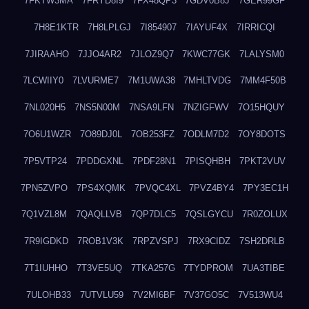
7FKTW3MA
7FRYD8I9
7FX48QP3
7GDV0B8J
7GER99GF
7H8E1KTR
7H8LPLGJ
7I854907
7IAYUF4X
7IRRICQI
7JIRAAHO
7JJO4AR2
7JLOZ9Q7
7KWC77GK
7LALYSM0
7LCWIIY0
7LVURME7
7M1UWA38
7MHLTVDG
7MM4F50B
7NL020H5
7NS5N00M
7NSA9LFN
7NZIGFWV
7O15HQUY
7O6U1WZR
7O89DJ0L
7OB253FZ
7ODLM7D2
7OY8DOTS
7P5VTP24
7PDDGXNL
7PDF28N1
7PISQHBH
7PKT2VUV
7PN5ZVPO
7PS4XQMK
7PVQC4XL
7PVZ4BY4
7PY3EC1H
7Q1VZL8M
7QAQLLVB
7QP7DLC5
7QSLGYCU
7R0ZOLUX
7R9IGDKD
7ROB1V3K
7RPZVSPJ
7RX9CIDZ
7SH2DRLB
7T1IUHHO
7T3VE5UQ
7TKA257G
7TYDPROM
7UA3TIBE
7ULOHB33
7UTVLU59
7V2MI6BF
7V37GO5C
7V513WU4