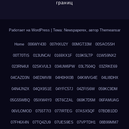
границ
Работает на WordPress
|
Тема: Newspaperex, автор
Themeansar
Home
006WY430
007HXU2Y
00MGT33M
00SAOS5H
00T70TIS
013UNCAI
0169XX1F
019K5LTP
01WS9NX2
023RN4UI
02SKVUL3
034UW6PW
03L7504Q
03ZRKE69
04CAZD3N
04EDWV8I
04H0HX0B
04KWVG4E
04LI8DHX
04N4JN2X
04QX9S1E
04YFC57J
04ZFIS6W
059KC9DM
05G55WBQ
05IXW4Y0
05T6CZAL
069K7D5M
06FAMUAG
06VLOMOD
0755T7I3
077IRTEG
07ASX5QF
07BDB1DD
07FH6X4N
07TQ4ZU9
07UES9ES
07VPTDH1
08B99MM7