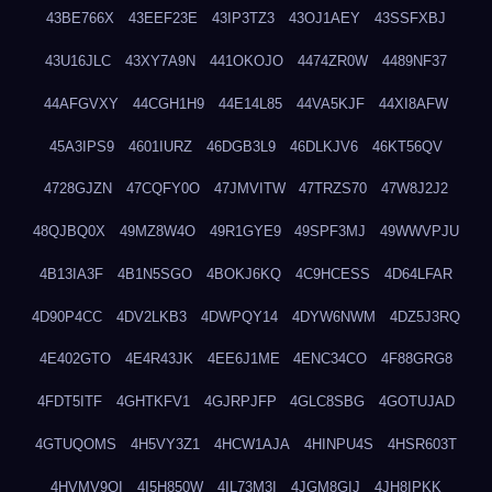
43BE766X
43EEF23E
43IP3TZ3
43OJ1AEY
43SSFXBJ
43U16JLC
43XY7A9N
441OKOJO
4474ZR0W
4489NF37
44AFGVXY
44CGH1H9
44E14L85
44VA5KJF
44XI8AFW
45A3IPS9
4601IURZ
46DGB3L9
46DLKJV6
46KT56QV
4728GJZN
47CQFY0O
47JMVITW
47TRZS70
47W8J2J2
48QJBQ0X
49MZ8W4O
49R1GYE9
49SPF3MJ
49WWVPJU
4B13IA3F
4B1N5SGO
4BOKJ6KQ
4C9HCESS
4D64LFAR
4D90P4CC
4DV2LKB3
4DWPQY14
4DYW6NWM
4DZ5J3RQ
4E402GTO
4E4R43JK
4EE6J1ME
4ENC34CO
4F88GRG8
4FDT5ITF
4GHTKFV1
4GJRPJFP
4GLC8SBG
4GOTUJAD
4GTUQOMS
4H5VY3Z1
4HCW1AJA
4HINPU4S
4HSR603T
4HVMV9QI
4I5H850W
4IL73M3I
4JGM8GIJ
4JH8IPKK