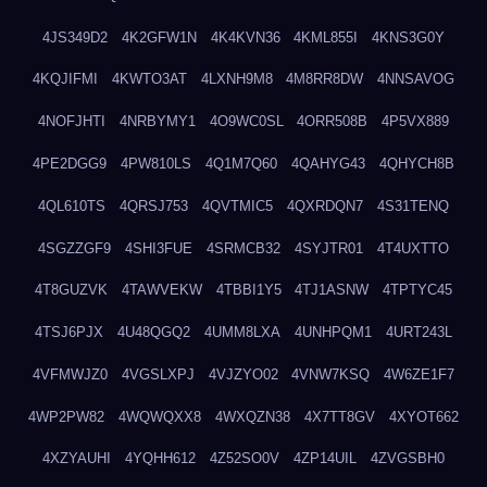
4JS349D2
4K2GFW1N
4K4KVN36
4KML855I
4KNS3G0Y
4KQJIFMI
4KWTO3AT
4LXNH9M8
4M8RR8DW
4NNSAVOG
4NOFJHTI
4NRBYMY1
4O9WC0SL
4ORR508B
4P5VX889
4PE2DGG9
4PW810LS
4Q1M7Q60
4QAHYG43
4QHYCH8B
4QL610TS
4QRSJ753
4QVTMIC5
4QXRDQN7
4S31TENQ
4SGZZGF9
4SHI3FUE
4SRMCB32
4SYJTR01
4T4UXTTO
4T8GUZVK
4TAWVEKW
4TBBI1Y5
4TJ1ASNW
4TPTYC45
4TSJ6PJX
4U48QGQ2
4UMM8LXA
4UNHPQM1
4URT243L
4VFMWJZ0
4VGSLXPJ
4VJZYO02
4VNW7KSQ
4W6ZE1F7
4WP2PW82
4WQWQXX8
4WXQZN38
4X7TT8GV
4XYOT662
4XZYAUHI
4YQHH612
4Z52SO0V
4ZP14UIL
4ZVGSBH0