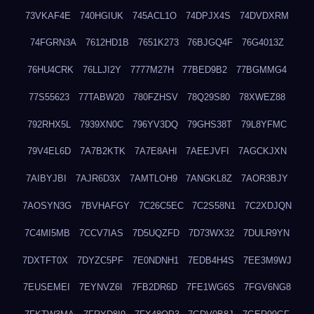
73VKAF4E
740HGIUK
745ACL1O
74DPJX4S
74DVDXRM
74FGRN3A
7612HD1B
7651K273
76BJGQ4F
76G4013Z
76HU4CRK
76LLJI2Y
7777M27H
77BED9B2
77BGMMG4
77S55623
77TABW20
780FZHSV
78Q29S80
78XWEZ88
792RHX5L
7939XN0C
796YV3DQ
79GHS38T
79L8YFMC
79V4EL6D
7A7B2KTK
7A7E8AHI
7AEEJVFI
7AGCKJXN
7AIBYJBI
7AJR6D3X
7AMTLOH9
7ANGKL8Z
7AOR3BJY
7AOSYN3G
7BVHAFGY
7C26C5EC
7C2S58N1
7C2XDJQN
7C4MI5MB
7CCV7IAS
7D5UQZFD
7D73WX32
7DULR9YN
7DXTFT0X
7DYZC5PF
7E0NDNH1
7EDB4H4S
7EE3M9WJ
7EUSEMEI
7EYNVZ6I
7FB2DR6D
7FE1WG6S
7FGV6NG8