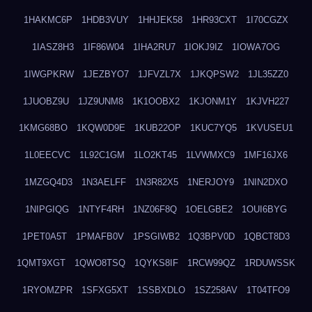
1HAKMC6P
1HDB3VUY
1HHJEK58
1HR93CXT
1I70CGZX
1IASZ8H3
1IF86W04
1IHA2RU7
1IOKJ9IZ
1IOWA7OG
1IWGPKRW
1JEZBYO7
1JFVZL7X
1JKQPSW2
1JL35ZZ0
1JUOBZ9U
1JZ9UNM8
1K1OOBX2
1KJONM1Y
1KJVH227
1KMG68BO
1KQW0D9E
1KUB22OP
1KUC7YQ5
1KVUSEU1
1L0EECVC
1L92C1GM
1LO2KT45
1LVWMXC9
1MF16JX6
1MZGQ4D3
1N3AELFF
1N3R82X5
1NERJOY9
1NIN2DXO
1NIPGIQG
1NTYF4RH
1NZ06F8Q
1OELGBE2
1OUI6BYG
1PET0A5T
1PMAFB0V
1PSGIWB2
1Q3BPV0D
1QBCT8D3
1QMT9XGT
1QWO8TSQ
1QYKS8IF
1RCW99QZ
1RDUWSSK
1RYOMZPR
1SFXG5XT
1SSBXDLO
1SZ258AV
1T04TFO9