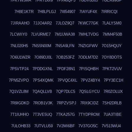
7FKTW3MA
7FRYD8I9
7FX48QP3
7GDV0B8J
7GER99GF
7H8E1KTR
7H8LPLGJ
7I854907
7IAYUF4X
7IRRICQI
7JIRAAHO
7JJO4AR2
7JLOZ9Q7
7KWC77GK
7LALYSM0
7LCWIIY0
7LVURME7
7M1UWA38
7MHLTVDG
7MM4F50B
7NL020H5
7NS5N00M
7NSA9LFN
7NZIGFWV
7O15HQUY
7O6U1WZR
7O89DJ0L
7OB253FZ
7ODLM7D2
7OY8DOTS
7P5VTP24
7PDDGXNL
7PDF28N1
7PISQHBH
7PKT2VUV
7PN5ZVPO
7PS4XQMK
7PVQC4XL
7PVZ4BY4
7PY3EC1H
7Q1VZL8M
7QAQLLVB
7QP7DLC5
7QSLGYCU
7R0ZOLUX
7R9IGDKD
7ROB1V3K
7RPZVSPJ
7RX9CIDZ
7SH2DRLB
7T1IUHHO
7T3VE5UQ
7TKA257G
7TYDPROM
7UA3TIBE
7ULOHB33
7UTVLU59
7V2MI6BF
7V37GO5C
7V513WU4