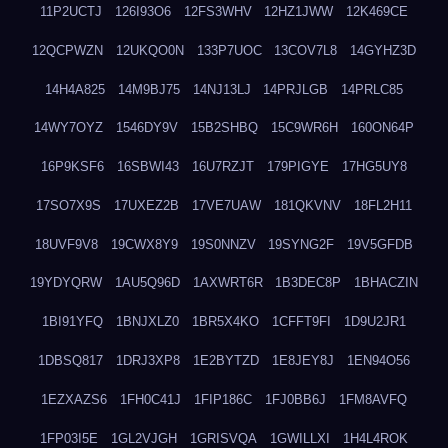
11P2UCTJ
126I93O6
12FS3WHV
12HZ1JWW
12K469CE
12QCPWZN
12UKQO0N
133P7UOC
13COV7L8
14GYHZ3D
14H4A825
14M9BJ75
14NJ13LJ
14PRJLGB
14PRLC85
14WY7OYZ
1546DY9V
15B2SHBQ
15C9WR6H
160ON64P
16P9KSF6
16SBWI43
16U7RZJT
179PIGYE
17HG5UY8
17SO7X9S
17UXEZ2B
17VE7UAW
181QKVNV
18FL2H11
18UVF9V8
19CWX8Y9
19S0NNZV
19SYNG2F
19V5GFDB
19YDYQRW
1AU5Q96D
1AXWRT6R
1B3DEC8P
1BHACZIN
1BI91YFQ
1BNJXLZ0
1BR5X4KO
1CFFT9FI
1D9U2JR1
1DBSQ817
1DRJ3XP8
1E2BYTZD
1E8JEY8J
1EN94O56
1EZXAZS6
1FH0C41J
1FIP186C
1FJ0BB6J
1FM8AVFQ
1FP03I5E
1GL2VJGH
1GRISVQA
1GWILLXI
1H4L4ROK