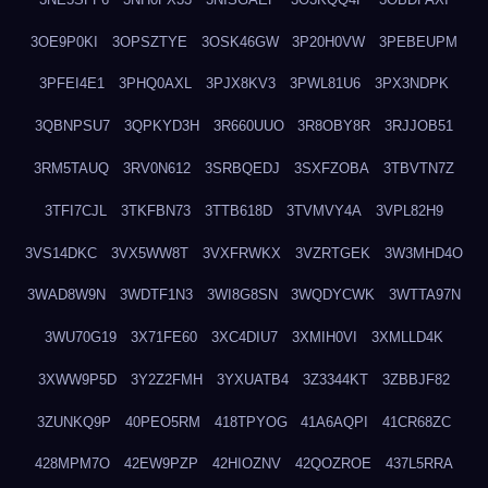
3OE9P0KI
3OPSZTYE
3OSK46GW
3P20H0VW
3PEBEUPM
3PFEI4E1
3PHQ0AXL
3PJX8KV3
3PWL81U6
3PX3NDPK
3QBNPSU7
3QPKYD3H
3R660UUO
3R8OBY8R
3RJJOB51
3RM5TAUQ
3RV0N612
3SRBQEDJ
3SXFZOBA
3TBVTN7Z
3TFI7CJL
3TKFBN73
3TTB618D
3TVMVY4A
3VPL82H9
3VS14DKC
3VX5WW8T
3VXFRWKX
3VZRTGEK
3W3MHD4O
3WAD8W9N
3WDTF1N3
3WI8G8SN
3WQDYCWK
3WTTA97N
3WU70G19
3X71FE60
3XC4DIU7
3XMIH0VI
3XMLLD4K
3XWW9P5D
3Y2Z2FMH
3YXUATB4
3Z3344KT
3ZBBJF82
3ZUNKQ9P
40PEO5RM
418TPYOG
41A6AQPI
41CR68ZC
428MPM7O
42EW9PZP
42HIOZNV
42QOZROE
437L5RRA