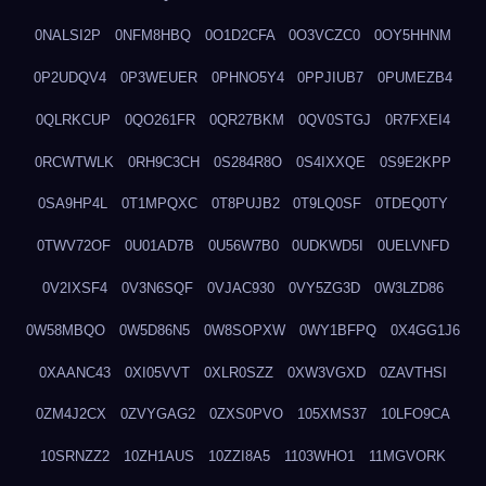
0NALSI2P
0NFM8HBQ
0O1D2CFA
0O3VCZC0
0OY5HHNM
0P2UDQV4
0P3WEUER
0PHNO5Y4
0PPJIUB7
0PUMEZB4
0QLRKCUP
0QO261FR
0QR27BKM
0QV0STGJ
0R7FXEI4
0RCWTWLK
0RH9C3CH
0S284R8O
0S4IXXQE
0S9E2KPP
0SA9HP4L
0T1MPQXC
0T8PUJB2
0T9LQ0SF
0TDEQ0TY
0TWV72OF
0U01AD7B
0U56W7B0
0UDKWD5I
0UELVNFD
0V2IXSF4
0V3N6SQF
0VJAC930
0VY5ZG3D
0W3LZD86
0W58MBQO
0W5D86N5
0W8SOPXW
0WY1BFPQ
0X4GG1J6
0XAANC43
0XI05VVT
0XLR0SZZ
0XW3VGXD
0ZAVTHSI
0ZM4J2CX
0ZVYGAG2
0ZXS0PVO
105XMS37
10LFO9CA
10SRNZZ2
10ZH1AUS
10ZZI8A5
1103WHO1
11MGVORK