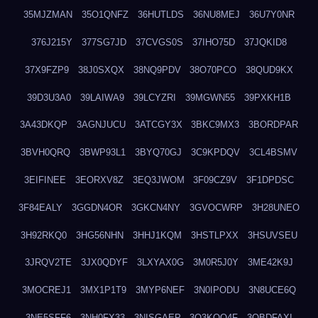
35MJZMAN
35O1QNFZ
36HUTLDS
36NU8MEJ
36U7Y0NR
376J215Y
377SG7JD
37CVGS0S
37IHO75D
37JQKID8
37X9FZP9
38J0SXQX
38NQ9PDV
38O70PCO
38QUD9KX
39D3U3A0
39LAIWA9
39LCYZRI
39MGWN55
39PXKH1B
3A43DKQP
3AGNJUCU
3ATCGY3X
3BKC9MX3
3BORDPAR
3BVH0QRQ
3BWP93L1
3BYQ70GJ
3C9KPDQV
3CL4BSMV
3EIFINEE
3EORXV8Z
3EQ3JWOM
3F09CZ9V
3F1DPDSC
3F84EALY
3GGDN4OR
3GKCN4NY
3GVOCWRP
3H28UNEO
3H92RKQ0
3HG56NHN
3HHJ1KQM
3HSTLPXX
3HSUVSEU
3JRQV2TE
3JX0QDYF
3LXYAX0G
3M0R5J0Y
3ME42K9J
3MOCREJ1
3MX1P1T9
3MYP6NEF
3N0IPODU
3N8UCE6Q
3NE5SFF6
3NH0FX33
3NISGAEP
3O3KQQ4F
3OBDFAXI