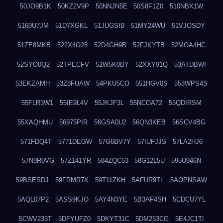
50JO9B1K
50KZ2V9P
50NNJN5E
50S8F1Z0
510NBX1W
5160U7JM
51D7XGKL
51JUGSIB
51MY24WU
51VJOSDY
51ZE8MKB
522X4O28
52D4GH9B
52FJKYTB
52MOA4HC
52SYO0Q2
52TPECFV
52W5K0BY
52XXY91Q
53ATDBWI
53EKZAMH
53Z8FUAW
54PKU5CO
551HGV0S
553WPS4S
55FLR3W1
55IE9L4V
55JKJF3L
55NCOA72
55QDIRSM
55XAQHMU
56975PIR
56GSA0U2
56QN3KEB
56SCV4BG
571FDQ4T
5771DEGW
57G6BV7Y
57IUFJJS
57LA2HJ6
57N9R0VG
57Z141YR
584ZQC53
58G12L5U
595U946N
59BSESDJ
59FRMR7X
59T11ZKH
5AFUR9TL
5AOPNSAW
5AQL07P2
5ASS9KJO
5AY4N3YE
5B3AF4SH
5CDCU7YL
5CWV233T
5DFYUFZ0
5DKYT31C
5DM253CG
5E4JC1TI