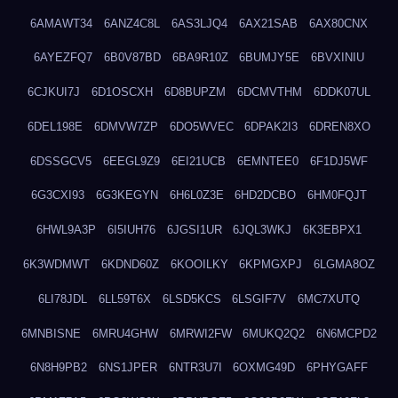
6AMAWT34
6ANZ4C8L
6AS3LJQ4
6AX21SAB
6AX80CNX
6AYEZFQ7
6B0V87BD
6BA9R10Z
6BUMJY5E
6BVXINIU
6CJKUI7J
6D1OSCXH
6D8BUPZM
6DCMVTHM
6DDK07UL
6DEL198E
6DMVW7ZP
6DO5WVEC
6DPAK2I3
6DREN8XO
6DSSGCV5
6EEGL9Z9
6EI21UCB
6EMNTEE0
6F1DJ5WF
6G3CXI93
6G3KEGYN
6H6L0Z3E
6HD2DCBO
6HM0FQJT
6HWL9A3P
6I5IUH76
6JGSI1UR
6JQL3WKJ
6K3EBPX1
6K3WDMWT
6KDND60Z
6KOOILKY
6KPMGXPJ
6LGMA8OZ
6LI78JDL
6LL59T6X
6LSD5KCS
6LSGIF7V
6MC7XUTQ
6MNBISNE
6MRU4GHW
6MRWI2FW
6MUKQ2Q2
6N6MCPD2
6N8H9PB2
6NS1JPER
6NTR3U7I
6OXMG49D
6PHYGAFF