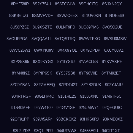
8RYF58IR
8S2Y754U
8S6FCGLW
8SGHCITQ
8SJXN2QY
8SKB6IUG
8SMVFVDF
8SWZO6EX
8T1UV0KN
8TNOE569
8U58PZ5Z
8U9XSZTE
8ULNF9FD
8UQ89PM6
8VO5Q2UE
8VOUFPGA
8VQQAA1I
8VTQSTRQ
8WAVTFXG
8WSU0MSW
8WVC26W1
8WXYKI9V
8X4X9YOL
8X79OPDP
8XCY80VZ
8XP25X65
8XX9KYGX
8Y1IYS6J
8YAACL5S
8YKVAXRE
8YM48I9Z
8YPIP6SK
8YSJ7SB8
8YT98V0E
8YTM92ET
8ZC9YBAN
8ZFZMEEQ
8ZPDT42T
8ZYB2DUK
902YJAIU
904RTRGF
90GLHP4O
9151RE2S
91536XNC
91M6TF5C
91S40MFE
927W4109
92D4V1SF
92NJMW74
92QEGUIC
92QF91PP
939W5AR4
93BCKCKZ
93HKS0RJ
93KMD0XZ
93L2IZDP
93Q1LPRJ
944UTVW8
94555E9U
94CLT1XT