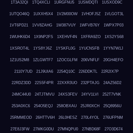
1T3A32QI
1TQ4XCLI
1URGFNU5
1USMDQTI
1USXOD9C
1UTQO46Q
1UXXH5X4
1V2M00OW
1VHOFJ5Z
1VLGOT3L
1VT6PD21
1VV8ZAHG
1W387VUY
1WFVB76Y
1WPX7P03
1WUHK6D4
1X9NP2FS
1XEHVF4N
1XFRA9ZO
1XS2YS68
1XSROT4L
1YS8YJ6Z
1YSKFL0G
1YUCNSFB
1YYN7W1J
1Z1US2M8
1ZLGWTF7
1ZOCGLFM
206VNFLF
20GH4EFO
2110Y7UD
21J9UIA6
2254Q10C
226DDKTL
22R2IX7P
22RDZ3DD
22S5F4PR
22XXR3UO
232PTAJG
24AZ56D2
24MC44U0
24TJTMVU
24XS3FEV
24YV1LVI
252T7VNK
253A0XC6
254O5EQJ
258OBXAU
25JR0XCH
25Q8956U
25RMMEOD
26HTTV6H
26L0HESZ
270L4YOL
276UFPNM
27E8J3FW
27MKG0DU
27MNQPU0
27NBD68F
27O3D674