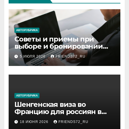
АВТОРУБРИКА
Советы и приемы при
выборе и бронировании
авиабилетов
5 ИЮЛЯ 2026
FRIENDS72_RU
АВТОРУБРИКА
Шенгенская виза во
Францию для россиян в
2026 году: сроки от 3 дней
18 ИЮНЯ 2026
FRIENDS72_RU
и список необходимых