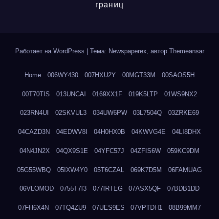
границ
Работает на WordPress
|
Тема: Newspaperex, автор
Themeansar
Home
006WY430
007HXU2Y
00MGT33M
00SAOS5H
00T70TIS
013UNCAI
0169XX1F
019K5LTP
01WS9NX2
023RN4UI
02SKVUL3
034UW6PW
03L7504Q
03ZRKE69
04CAZD3N
04EDWV8I
04H0HX0B
04KWVG4E
04LI8DHX
04N4JN2X
04QX9S1E
04YFC57J
04ZFIS6W
059KC9DM
05G55WBQ
05IXW4Y0
05T6CZAL
069K7D5M
06FAMUAG
06VLOMOD
0755T7I3
077IRTEG
07ASX5QF
07BDB1DD
07FH6X4N
07TQ4ZU9
07UES9ES
07VPTDH1
08B99MM7