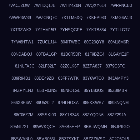
7VACJZDW
7WHDQ1JB
7WHY4Z0N
7WQXY6L4
7WRFNCB0
7WWR3W39
7WZCNQ7C
7X1TM5XQ
7XKFP983
7XMG6WJ3
7XT3ZWK3
7Y2HM15R
7YHSQGPE
7YKTB834
7YTLLGT7
7YW8HTW1
7ZUCLJ14
804ITWBC
80G20QY8
80M18M6R
80NDABQJ
80TBA1GP
81B6R5DR
81F9BZC4
81GAYE1F
81NLFAJC
82LF82LT
82Z0LK6F
82ZPA837
8379G3TC
839R94B1
83DE49ZB
83FF7WTK
83Y6WTO0
843AMPY3
84ZPYENJ
85BF0JNS
85NIO1GL
85YB83US
85Z8IMBR
866X8P4W
86U520L2
87HLHOXA
885XXWB7
8893NQNM
88C06Z7M
88SSKI00
88Y1B346
88ZYQON6
88ZZ29JA
895NL72T
89WVKQCH
8A6B5EEP
8BBJWQMN
8BJPIIGO
8BSWANL0
8BVB056I
8BZT9YKF
8BZZZWSD
8C2C6QL5