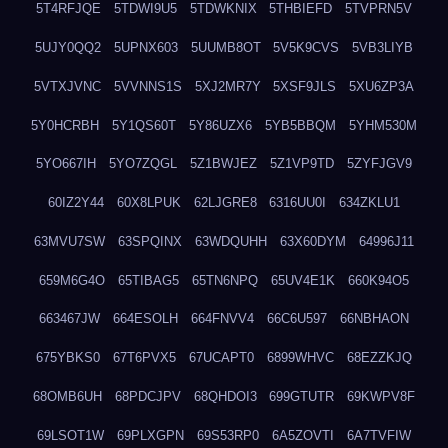
5T4RFJQE
5TDWI9U5
5TDWKNIX
5THBIEFD
5TVPRN5V
5UJY0QQ2
5UPNX603
5UUMB8OT
5V5K9CVS
5VB3LIYB
5VTXJVNC
5VVNNS1S
5XJ2MR7Y
5XSF9JLS
5XU6ZP3A
5Y0HCRBH
5Y1QS60T
5Y86UZX6
5YB5BBQM
5YHM530M
5YO667IH
5YO7ZQGL
5Z1BWJEZ
5Z1VP9TD
5ZYFJGV9
60IZ2Y44
60X8LPUK
62LJGRE8
6316UU0I
634ZKLU1
63MVU7SW
63SPQINX
63WDQUHH
63X60DYM
64996J11
659M6G4O
65TIBAG5
65TN6NPQ
65UV4E1K
660K94O5
663467JW
664ESOLH
664FNVV4
66C6U597
66NBHAON
675YBKS0
67T6PVX5
67UCAPT0
6899WHVC
68EZZKJQ
68OMB6UH
68PDCJPV
68QHDOI3
699GTUTR
69KWPV8F
69LSOT1W
69PLXGPN
69S53RP0
6A5ZOVTI
6A7TVFIW