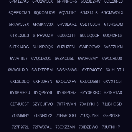
6PM1Z7A5
6PO2WC0X
6PPNPOF5
6Q23B2FW
6QE19FL3
6QEEKCMR
6QKOAUOS
6QVIJ1K1
6R431JL5
6RGMWOLX
6RKWC57X
6RMKNV3X
6RV8LARZ
6SBTC8OR
6T3R3AJM
6TKE2JE3
6TPRWJZM
6U06OJTH
6UJEQ0CF
6UQ42P16
6UTK14DG
6UU9ROQK
6UZUZF6L
6V4POCW2
6V6FZLKN
6VJVHI57
6VQ1DZQ1
6VZACB5E
6W0V02MY
6W1CRLU0
6WAOIUX0
6WJXFPEM
6WSY8NWU
6XFR4OTY
6XIHLDTU
6XL3E0EQ
6XP30R7N
6XQUAXFV
6XUCD56H
6XVXTC5I
6Y6PMH2U
6YQP5Y4L
6YR8PDRZ
6YY0PXBC
6ZISH1A0
6ZT4UC5F
6ZYCUFVQ
70T7NVVN
70V1YKH3
711BHOSD
713M5IHY
718NNXY2
71H5RDOO
71UQJY58
725P81XE
727P972L
72FW37AL
73CXZZM4
73IDZEWO
73UTNHIP