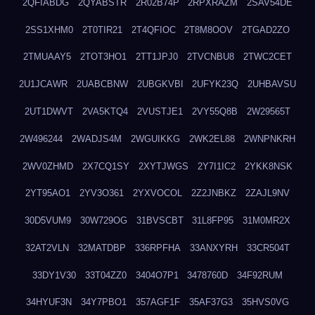
2QFIABDG
2QYABSTR
2R02B74P
2RPXRAZM
2SAV54DE
2SS1XHM0
2T0TIR21
2T4QFIOC
2T8M8OOV
2TGAD2ZO
2TMUAAY5
2TOT3HO1
2TT1JPJ0
2TVCNBU8
2TWC2CET
2U1JCAWR
2UABCBNW
2UBGKVBI
2UFYK23Q
2UHBAVSU
2UT1DWVT
2VA5KTQ4
2VUSTJE1
2VY55Q8B
2W29565T
2W496244
2WADJS4M
2WGUIKKG
2WK2EL88
2WNPNKRH
2WV0ZHMD
2X7CQ1SY
2XYTJWGS
2Y7I1IC2
2YKK8NSK
2YT95AO1
2YV3O361
2YXVOCOL
2Z2JNBKZ
2ZAJL9NV
30D5VUM9
30W729OG
31BVSCBT
31L8FP95
31M0MR2X
32AT2VLN
32MATDBP
336RPFHA
33ANXYRH
33CR504T
33DY1V30
33T04ZZ0
3404O7P1
3478760D
34F92RUM
34HYUF3N
34Y7PBO1
357AGF1F
35AF37G3
35HVS0VG