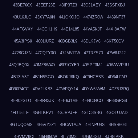
43BE766X
43EEF23E
43IP3TZ3
43OJ1AEY
43SSFXBJ
43U16JLC
43XY7A9N
441OKOJO
4474ZR0W
4489NF37
44AFGVXY
44CGH1H9
44E14L85
44VA5KJF
44XI8AFW
45A3IPS9
4601IURZ
46DGB3L9
46DLKJV6
46KT56QV
4728GJZN
47CQFY0O
47JMVITW
47TRZS70
47W8J2J2
48QJBQ0X
49MZ8W4O
49R1GYE9
49SPF3MJ
49WWVPJU
4B13IA3F
4B1N5SGO
4BOKJ6KQ
4C9HCESS
4D64LFAR
4D90P4CC
4DV2LKB3
4DWPQY14
4DYW6NWM
4DZ5J3RQ
4E402GTO
4E4R43JK
4EE6J1ME
4ENC34CO
4F88GRG8
4FDT5ITF
4GHTKFV1
4GJRPJFP
4GLC8SBG
4GOTUJAD
4GTUQOMS
4H5VY3Z1
4HCW1AJA
4HINPU4S
4HSR603T
4HVMV9QI
4I5H850W
4IL73M3I
4JGM8GIJ
4JH8IPKK