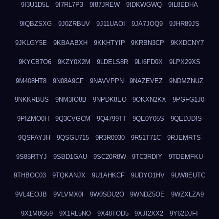
9I3U1D5L
9I7RL7P3
9I87JREW
9IDKWGWQ
9IL8EDHA
9IQBZSXG
9J0ZRBUV
9J11UAOI
9JA7JOQ9
9JHR89JS
9JKLGY5E
9KBAABXH
9KKHTYIP
9KRBN3CP
9KXDCNY7
9KYCB7O6
9KZY0X2M
9LDELS8R
9LI6FD0X
9LPX29XS
9M408HT8
9N08A9CF
9NAVVPPN
9NAZEVEZ
9NDMZNUZ
9NKKRBUS
9NM3IO8B
9NPDK8EO
9OKXN2KX
9PGFG1J0
9PIZMO0H
9Q3CVGCM
9Q4799TT
9QE0Y05S
9QEDJDIS
9QSFAYJH
9QSGU715
9R3R0930
9R51T71C
9RJEMRTS
9S85RTYJ
9SBD1GAU
9SC20R8W
9TC3RDIY
9TDEMFKU
9THBOC03
9TQKANJX
9U1AHKCF
9UDYO1HV
9UW8EUTC
9VL4EOJB
9VLVMX0I
9W0SDU2O
9WNDZ5OE
9WZXLZA9
9X1M8G59
9X1RL5NO
9X48TOD5
9XJI2XX2
9Y62DJFI