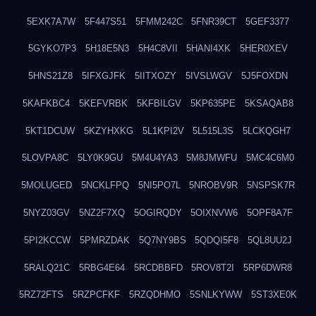
5EXK7A7W
5F447S51
5FMM242C
5FNR39CT
5GEF3377
5GYKO7P3
5H18E5N3
5H4C8VII
5HANI4XK
5HER0XEV
5HNS21Z8
5IFXGJFK
5IITXOZY
5IVSLWGV
5J5FOXDN
5KAFKBC4
5KEFVRBK
5KFBILGV
5KP635PE
5KSAQAB8
5KT1DCUW
5KZYHXKG
5L1KPI2V
5L515L3S
5LCKQGH7
5LOVPA8C
5LY0K9GU
5M4U4YA3
5M8JMWFU
5MC4C6M0
5MOLUGED
5NCKLFPQ
5NI5PO7L
5NROBV9R
5NSPSK7R
5NYZ03GV
5NZ2F7XQ
5OGIRQDY
5OIXNVW6
5OPF8A7F
5PI2KCCW
5PMRZDAK
5Q7NY9BS
5QDQI5F8
5QL8UU2J
5RALQ21C
5RBG4E64
5RCDBBFD
5ROV8T2I
5RP6DWR8
5RZ72FTS
5RZPCFKF
5RZQDHMO
5SNLKYWW
5ST3XE0K