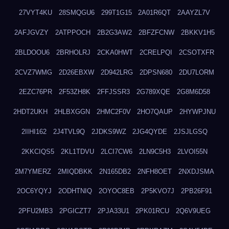
27VYT4KU
28SMQGU6
299T1G15
2A01R6QT
2AAYZL7V
2AFJGVZY
2ATPPOCH
2B2G3AW2
2BFZFCNW
2BKKV1H5
2BLDOOU6
2BRHOLRJ
2CKA0HWT
2CRELPQI
2CSOTXFR
2CVZ7WMG
2D26EBXW
2D942LRG
2DPSN680
2DU7LORM
2EZC76PR
2F53ZH8K
2FFJSSR3
2G789XQE
2G8M6D58
2HDT2UKH
2HLBXGGN
2HMC2F0V
2HO7QAUP
2HYWPJNU
2IIHI162
2J4TVL9Q
2JDKS9WZ
2JG4QYDE
2JSJLGSQ
2KKCIQS5
2KL1TDVU
2LCI7CW6
2LN9C5H3
2LVOI55N
2M7YMERZ
2MIQDBKK
2N165DB2
2NFH8OET
2NXDJSMA
2OC6YQYJ
2ODHTNIQ
2OYOC8EB
2P5KVO7J
2PB26F91
2PFU2MB3
2PGICZT7
2PJA33U1
2PK01RCU
2Q6V9UEG