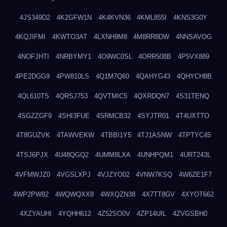
4JS349D2
4K2GFW1N
4K4KVN36
4KML855I
4KNS3G0Y
4KQJIFMI
4KWTO3AT
4LXNH9M8
4M8RR8DW
4NNSAVOG
4NOFJHTI
4NRBYMY1
4O9WC0SL
4ORR508B
4P5VX889
4PE2DGG9
4PW810LS
4Q1M7Q60
4QAHYG43
4QHYCH8B
4QL610TS
4QRSJ753
4QVTMIC5
4QXRDQN7
4S31TENQ
4SGZZGF9
4SHI3FUE
4SRMCB32
4SYJTR01
4T4UXTTO
4T8GUZVK
4TAWVEKW
4TBBI1Y5
4TJ1ASNW
4TPTYC45
4TSJ6PJX
4U48QGQ2
4UMM8LXA
4UNHPQM1
4URT243L
4VFMWJZ0
4VGSLXPJ
4VJZYO02
4VNW7KSQ
4W6ZE1F7
4WP2PW82
4WQWQXX8
4WXQZN38
4X7TT8GV
4XYOT662
4XZYAUHI
4YQHH612
4Z52SO0V
4ZP14UIL
4ZVGSBH0