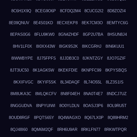
8C6H1X9Q
8CEG9O6P
8CFDQ2M4
8CUCG2I2
8D8ZOZI4
8E09QNUV
8E4S01KD
8ECXEKP8
8EK7CM3O
8EMTYC6G
8EPAS0G6
8FLU9KW0
8GN4ZHDF
8GP2U7BA
8HSUN8J4
8HV1LF0X
8I0XX43W
8IGK9S2K
8IKCGRHJ
8IN6KUU1
8IWWBYPE
8J75FPFS
8JJDB3C0
8JKNTZGY
8JO7GZIF
8JT3UC50
8K1AGK5W
8KEKFDIE
8KNPFC99
8KPYSBQS
8KXIFVGC
8KYIF5SK
8L34DAQF
8L74O55L
8LZ3S1IS
8M8UKA3C
8MLQKCFV
8N8F04EH
8NA0T4E7
8NDCJ7UZ
8NGGUDVA
8NPYUIWI
8O0YLDLN
8OASJ3P6
8OL9RU5T
8OUD8RGF
8PQTS65Y
8Q4WAGXO
8Q67LX0P
8Q89HRM2
8QJ48I60
8QM6M2QF
8RH6U9AR
8RKLFN77
8RKWTPQR