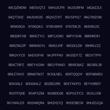
94CQZMDW
94E5VQT2
94H1UCPR
94J2GRFM
94Q4Z2L5
94Q772HZ
94USHO25
95QVZ7XT
95VSPH17
96G7WZOM
96NI50GA
97I66QKU
97IBUWKR
97N7DKJ5
984XBLDC
98DD8YXB
98HGTYIJ
98P1JO9O
98PIYSH9
98RHROFI
98RZWLDP
990W4OYL
9940JJHF
99GDI1ZW
99HRLVZZ
99NJVYC8
9AEIGFHX
9AJPFPA0
9AS5DY7Z
9B2V77PH
9B4CT9PZ
9BEYVG9H
9BGYPM4O
9BIRO8AZ
9BJ6RL38
9BKZ7AVO
9BM67W1T
9C63LNEL
9D0TQQOV
9DFN8WE0
9DI434L2
9DN34ALZ
9DZBDJRE
9EKTXKPO
9EYVNRDY
9G0TFQ0E
9G4PXZ84
9G68DG08
9GPGCFCS
9GSLIJ08
9GYWALD3
9H2AMQR4
9HIZH1YQ
9HSE9BCM
9HU2G1QA