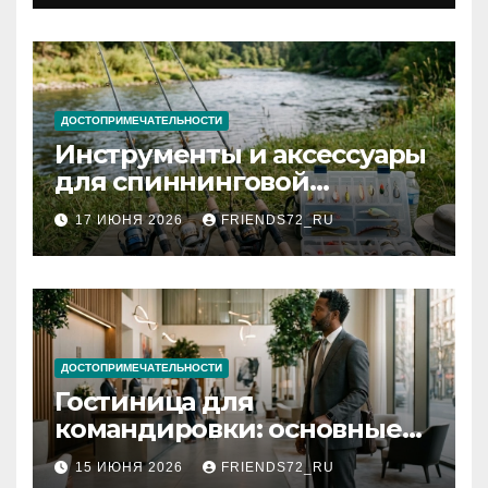
документов
ДОСТОПРИМЕЧАТЕЛЬНОСТИ
Инструменты и аксессуары
для спиннинговой
рыбалки: назначение и
17 ИЮНЯ 2026
FRIENDS72_RU
типы
ДОСТОПРИМЕЧАТЕЛЬНОСТИ
Гостиница для
командировки: основные
критерии выбора
15 ИЮНЯ 2026
FRIENDS72_RU