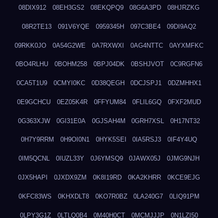
08DIX912
08EH3GS2
08EKQPQ9
08G6A3PD
08HJRZKG
08R2TE13
091V6YQE
0959345H
097C3BE4
09DI9AQ2
09RKK0JO
0A54G2WE
0A7RXWXI
0AG4NTTC
0AYXMFKC
0BO4RLHU
0BOHM258
0BPJ04DK
0BSHJVOT
0C9RGFN6
0CA5T1U9
0CMYI0KC
0D38QEGH
0DCJSPJ1
0DZMHHX1
0E9GCHCU
0EZ05K4R
0FFYUM84
0FLIL6GQ
0FXF2MUD
0G363XJW
0GI31E0A
0GJSAH4M
0GRH7XSL
0H17NT32
0H7Y9RRM
0H9OI0N1
0HYK5SEI
0IA5RSJ3
0IF4Y4UQ
0IM5QCNL
0IUZL33Y
0J6YMSQ9
0JAWX05J
0JMG9NJH
0JX5HAPI
0JXDX9ZM
0K8I19RD
0KA2KHRR
0KCE9EJG
0KFC83WS
0KHXDLT8
0KO7R0BZ
0LA240G7
0LIQ91PM
0LPY3G1Z
0LTLQ0B4
0M40H0CT
0MCMJJJP
0N1LZI50