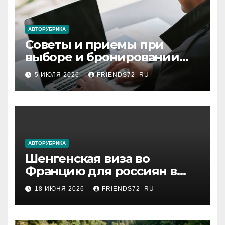
АВТОРУБРИКА
Советы и приемы при
выборе и бронировании
авиабилетов
5 ИЮЛЯ 2026
FRIENDS72_RU
АВТОРУБРИКА
Шенгенская виза во
Францию для россиян в
2026 году: сроки от 3 дней
18 ИЮНЯ 2026
FRIENDS72_RU
и список необходимых
документов