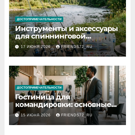
ДОСТОПРИМЕЧАТЕЛЬНОСТИ
Инструменты и аксессуары
для спиннинговой
рыбалки: назначение и
17 ИЮНЯ 2026
FRIENDS72_RU
типы
ДОСТОПРИМЕЧАТЕЛЬНОСТИ
Гостиница для
командировки: основные
критерии выбора
15 ИЮНЯ 2026
FRIENDS72_RU