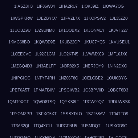
1IASZ8H3
1IF86W04
1IHA2RU7
1IOKJ9IZ
1IOWA7OG
1IWGPKRW
1JEZBYO7
1JFVZL7X
1JKQPSW2
1JL35ZZ0
1JUOBZ9U
1JZ9UNM8
1K1OOBX2
1KJONM1Y
1KJVH227
1KMG68BO
1KQW0D9E
1KUB22OP
1KUC7YQ5
1KVUSEU1
1L0EECVC
1L92C1GM
1LO2KT45
1LVWMXC9
1MF16JX6
1MZGQ4D3
1N3AELFF
1N3R82X5
1NERJOY9
1NIN2DXO
1NIPGIQG
1NTYF4RH
1NZ06F8Q
1OELGBE2
1OUI6BYG
1PET0A5T
1PMAFB0V
1PSGIWB2
1Q3BPV0D
1QBCT8D3
1QMT9XGT
1QWO8TSQ
1QYKS8IF
1RCW99QZ
1RDUWSSK
1RYOMZPR
1SFXG5XT
1SSBXDLO
1SZ258AV
1T04TFO9
1T3A32QI
1TQ4XCLI
1URGFNU5
1USMDQTI
1USXOD9C
1UTQO46Q
1UXXH5X4
1V2M00OW
1VHOFJ5Z
1VLGOT3L