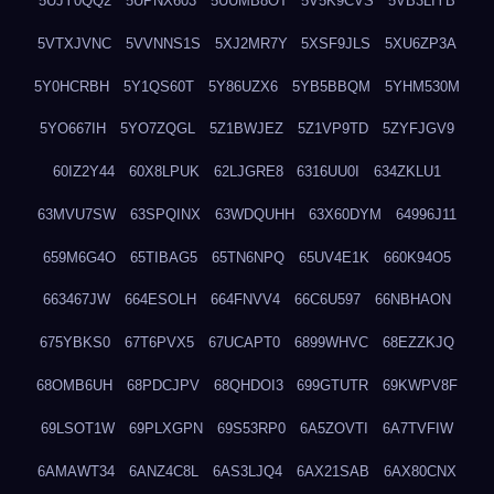
5UJY0QQ2
5UPNX603
5UUMB8OT
5V5K9CVS
5VB3LIYB
5VTXJVNC
5VVNNS1S
5XJ2MR7Y
5XSF9JLS
5XU6ZP3A
5Y0HCRBH
5Y1QS60T
5Y86UZX6
5YB5BBQM
5YHM530M
5YO667IH
5YO7ZQGL
5Z1BWJEZ
5Z1VP9TD
5ZYFJGV9
60IZ2Y44
60X8LPUK
62LJGRE8
6316UU0I
634ZKLU1
63MVU7SW
63SPQINX
63WDQUHH
63X60DYM
64996J11
659M6G4O
65TIBAG5
65TN6NPQ
65UV4E1K
660K94O5
663467JW
664ESOLH
664FNVV4
66C6U597
66NBHAON
675YBKS0
67T6PVX5
67UCAPT0
6899WHVC
68EZZKJQ
68OMB6UH
68PDCJPV
68QHDOI3
699GTUTR
69KWPV8F
69LSOT1W
69PLXGPN
69S53RP0
6A5ZOVTI
6A7TVFIW
6AMAWT34
6ANZ4C8L
6AS3LJQ4
6AX21SAB
6AX80CNX