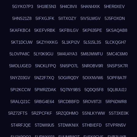
5GYKO7P3
5H18E5N3
5H4C8VII
5HANI4XK
5HER0XEV
5HNS21Z8
5IFXGJFK
5IITXOZY
5IVSLWGV
5J5FOXDN
5KAFKBC4
5KEFVRBK
5KFBILGV
5KP635PE
5KSAQAB8
5KT1DCUW
5KZYHXKG
5L1KPI2V
5L515L3S
5LCKQGH7
5LOVPA8C
5LY0K9GU
5M4U4YA3
5M8JMWFU
5MC4C6M0
5MOLUGED
5NCKLFPQ
5NI5PO7L
5NROBV9R
5NSPSK7R
5NYZ03GV
5NZ2F7XQ
5OGIRQDY
5OIXNVW6
5OPF8A7F
5PI2KCCW
5PMRZDAK
5Q7NY9BS
5QDQI5F8
5QL8UU2J
5RALQ21C
5RBG4E64
5RCDBBFD
5ROV8T2I
5RP6DWR8
5RZ72FTS
5RZPCFKF
5RZQDHMO
5SNLKYWW
5ST3XE0K
5T4RFJQE
5TDWI9U5
5TDWKNIX
5THBIEFD
5TVPRN5V