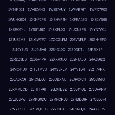
1VT6PD21
1VV8ZAHG
1W387VUY
1WFVB76Y
1WPX7P03
1WUHK6D4
1X9NP2FS
1XEHVF4N
1XFRA9ZO
1XS2YS68
1XSROT4L
1YS8YJ6Z
1YSKFL0G
1YUCNSFB
1YYN7W1J
1Z1US2M8
1ZLGWTF7
1ZOCGLFM
206VNFLF
20GH4EFO
2110Y7UD
21J9UIA6
2254Q10C
226DDKTL
22R2IX7P
22RDZ3DD
22S5F4PR
22XXR3UO
232PTAJG
24AZ56D2
24MC44U0
24TJTMVU
24XS3FEV
24YV1LVI
252T7VNK
253A0XC6
254O5EQJ
258OBXAU
25JR0XCH
25Q8956U
25RMMEOD
26HTTV6H
26L0HESZ
270L4YOL
276UFPNM
27E8J3FW
27MKG0DU
27MNQPU0
27NBD68F
27O3D674
27VYT4KU
28SMQGU6
299T1G15
2A01R6QT
2AAYZL7V