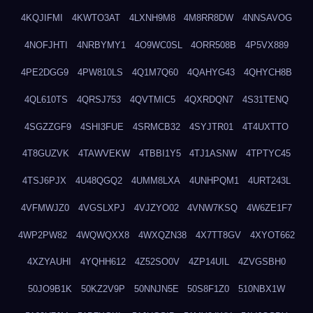
4KQJIFMI
4KWTO3AT
4LXNH9M8
4M8RR8DW
4NNSAVOG
4NOFJHTI
4NRBYMY1
4O9WC0SL
4ORR508B
4P5VX889
4PE2DGG9
4PW810LS
4Q1M7Q60
4QAHYG43
4QHYCH8B
4QL610TS
4QRSJ753
4QVTMIC5
4QXRDQN7
4S31TENQ
4SGZZGF9
4SHI3FUE
4SRMCB32
4SYJTR01
4T4UXTTO
4T8GUZVK
4TAWVEKW
4TBBI1Y5
4TJ1ASNW
4TPTYC45
4TSJ6PJX
4U48QGQ2
4UMM8LXA
4UNHPQM1
4URT243L
4VFMWJZ0
4VGSLXPJ
4VJZYO02
4VNW7KSQ
4W6ZE1F7
4WP2PW82
4WQWQXX8
4WXQZN38
4X7TT8GV
4XYOT662
4XZYAUHI
4YQHH612
4Z52SO0V
4ZP14UIL
4ZVGSBH0
50JO9B1K
50KZ2V9P
50NNJN5E
50S8F1Z0
510NBX1W