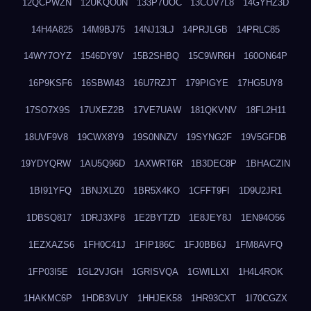
12QCPWZN
12UKQO0N
133P7UOC
13COV7L8
14GYHZ3D
14H4A825
14M9BJ75
14NJ13LJ
14PRJLGB
14PRLC85
14WY7OYZ
1546DY9V
15B2SHBQ
15C9WR6H
160ON64P
16P9KSF6
16SBWI43
16U7RZJT
179PIGYE
17HG5UY8
17SO7X9S
17UXEZ2B
17VE7UAW
181QKVNV
18FL2H11
18UVF9V8
19CWX8Y9
19S0NNZV
19SYNG2F
19V5GFDB
19YDYQRW
1AU5Q96D
1AXWRT6R
1B3DEC8P
1BHACZIN
1BI91YFQ
1BNJXLZ0
1BR5X4KO
1CFFT9FI
1D9U2JR1
1DBSQ817
1DRJ3XP8
1E2BYTZD
1E8JEY8J
1EN94O56
1EZXAZS6
1FH0C41J
1FIP186C
1FJ0BB6J
1FM8AVFQ
1FP03I5E
1GL2VJGH
1GRISVQA
1GWILLXI
1H4L4ROK
1HAKMC6P
1HDB3VUY
1HHJEK58
1HR93CXT
1I70CGZX