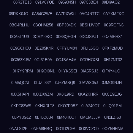
08R2TE13
091V6YQE
0959345H
097C3BE4
09DI9AQ2
09RKK0JO
0A54G2WE
0A7RXWXI
0AG4NTTC
0AYXMFKC
0BO4RLHU
0BOHM258
0BPJ04DK
0BSHJVOT
0C9RGFN6
0CA5T1U9
0CMYI0KC
0D38QEGH
0DCJSPJ1
0DZMHHX1
0E9GCHCU
0EZ05K4R
0FFYUM84
0FLIL6GQ
0FXF2MUD
0G363XJW
0GI31E0A
0GJSAH4M
0GRH7XSL
0H17NT32
0H7Y9RRM
0H9OI0N1
0HYK5SEI
0IA5RSJ3
0IF4Y4UQ
0IM5QCNL
0IUZL33Y
0J6YMSQ9
0JAWX05J
0JMG9NJH
0JX5HAPI
0JXDX9ZM
0K8I19RD
0KA2KHRR
0KCE9EJG
0KFC83WS
0KHXDLT8
0KO7R0BZ
0LA240G7
0LIQ91PM
0LPY3G1Z
0LTLQ0B4
0M40H0CT
0MCMJJJP
0N1LZI50
0NALSI2P
0NFM8HBQ
0O1D2CFA
0O3VCZC0
0OY5HHNM