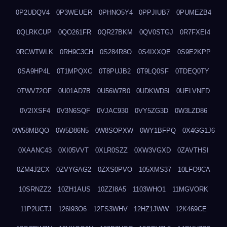
0P2UDQV4
0P3WEUER
0PHNO5Y4
0PPJIUB7
0PUMEZB4
0QLRKCUP
0QO261FR
0QR27BKM
0QV0STGJ
0R7FXEI4
0RCWTWLK
0RH9C3CH
0S284R8O
0S4IXXQE
0S9E2KPP
0SA9HP4L
0T1MPQXC
0T8PUJB2
0T9LQ0SF
0TDEQ0TY
0TWV72OF
0U01AD7B
0U56W7B0
0UDKWD5I
0UELVNFD
0V2IXSF4
0V3N6SQF
0VJAC930
0VY5ZG3D
0W3LZD86
0W58MBQO
0W5D86N5
0W8SOPXW
0WY1BFPQ
0X4GG1J6
0XAANC43
0XI05VVT
0XLR0SZZ
0XW3VGXD
0ZAVTHSI
0ZM4J2CX
0ZVYGAG2
0ZXS0PVO
105XMS37
10LFO9CA
10SRNZZ2
10ZH1AUS
10ZZI8A5
1103WHO1
11MGVORK
11P2UCTJ
126I93O6
12FS3WHV
12HZ1JWW
12K469CE