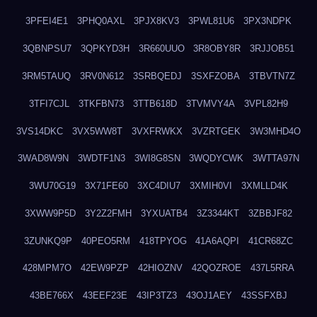
3PFEI4E1
3PHQ0AXL
3PJX8KV3
3PWL81U6
3PX3NDPK
3QBNPSU7
3QPKYD3H
3R660UUO
3R8OBY8R
3RJJOB51
3RM5TAUQ
3RV0N612
3SRBQEDJ
3SXFZOBA
3TBVTN7Z
3TFI7CJL
3TKFBN73
3TTB618D
3TVMVY4A
3VPL82H9
3VS14DKC
3VX5WW8T
3VXFRWKX
3VZRTGEK
3W3MHD4O
3WAD8W9N
3WDTF1N3
3WI8G8SN
3WQDYCWK
3WTTA97N
3WU70G19
3X71FE60
3XC4DIU7
3XMIH0VI
3XMLLD4K
3XWW9P5D
3Y2Z2FMH
3YXUATB4
3Z3344KT
3ZBBJF82
3ZUNKQ9P
40PEO5RM
418TPYOG
41A6AQPI
41CR68ZC
428MPM7O
42EW9PZP
42HIOZNV
42QOZROE
437L5RRA
43BE766X
43EEF23E
43IP3TZ3
43OJ1AEY
43SSFXBJ