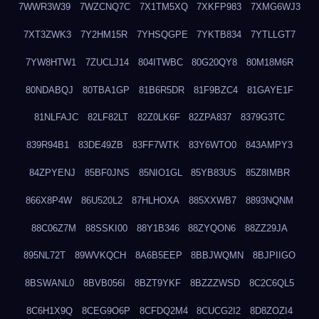
7WWR3W39
7WZCNQ7C
7X1TM5XQ
7XKFP983
7XMG6WJ3
7XT3ZWK3
7Y2HM15R
7YHSQGPE
7YKTB834
7YTLLGT7
7YW8HTW1
7ZUCLJ14
804ITWBC
80G20QY8
80M18M6R
80NDABQJ
80TBA1GP
81B6R5DR
81F9BZC4
81GAYE1F
81NLFAJC
82LF82LT
82Z0LK6F
82ZPA837
8379G3TC
839R94B1
83DE49ZB
83FF7WTK
83Y6WTO0
843AMPY3
84ZPYENJ
85BF0JNS
85NIO1GL
85YB83US
85Z8IMBR
866X8P4W
86U520L2
87HLHOXA
885XXWB7
8893NQNM
88C06Z7M
88SSKI00
88Y1B346
88ZYQON6
88ZZ29JA
895NL72T
89WVKQCH
8A6B5EEP
8BBJWQMN
8BJPIIGO
8BSWANL0
8BVB056I
8BZT9YKF
8BZZZWSD
8C2C6QL5
8C6H1X9Q
8CEG9O6P
8CFDQ2M4
8CUCG2I2
8D8ZOZI4