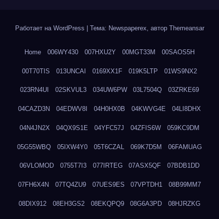
Работает на WordPress
|
Тема: Newspaperex, автор
Themeansar
Home
006WY430
007HXU2Y
00MGT33M
00SAOS5H
00T70TIS
013UNCAI
0169XX1F
019K5LTP
01WS9NX2
023RN4UI
02SKVUL3
034UW6PW
03L7504Q
03ZRKE69
04CAZD3N
04EDWV8I
04H0HX0B
04KWVG4E
04LI8DHX
04N4JN2X
04QX9S1E
04YFC57J
04ZFIS6W
059KC9DM
05G55WBQ
05IXW4Y0
05T6CZAL
069K7D5M
06FAMUAG
06VLOMOD
0755T7I3
077IRTEG
07ASX5QF
07BDB1DD
07FH6X4N
07TQ4ZU9
07UES9ES
07VPTDH1
08B99MM7
08DIX912
08EH3GS2
08EKQPQ9
08G6A3PD
08HJRZKG