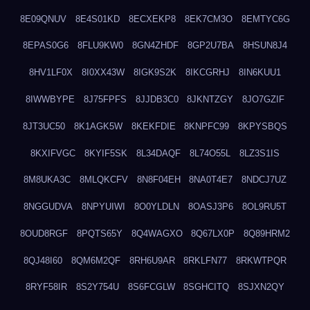
8E09QNUV
8E4S01KD
8ECXEKP8
8EK7CM3O
8EMTYC6G
8EPAS0G6
8FLU9KW0
8GN4ZHDF
8GP2U7BA
8HSUN8J4
8HV1LF0X
8I0XX43W
8IGK9S2K
8IKCGRHJ
8IN6KUU1
8IWWBYPE
8J75FPFS
8JJDB3C0
8JKNTZGY
8JO7GZIF
8JT3UC50
8K1AGK5W
8KEKFDIE
8KNPFC99
8KPYSBQS
8KXIFVGC
8KYIF5SK
8L34DAQF
8L74O55L
8LZ3S1IS
8M8UKA3C
8MLQKCFV
8N8F04EH
8NA0T4E7
8NDCJ7UZ
8NGGUDVA
8NPYUIWI
8O0YLDLN
8OASJ3P6
8OL9RU5T
8OUD8RGF
8PQTS65Y
8Q4WAGXO
8Q67LX0P
8Q89HRM2
8QJ48I60
8QM6M2QF
8RH6U9AR
8RKLFN77
8RKWTPQR
8RYF58IR
8S2Y754U
8S6FCGLW
8SGHCITQ
8SJXN2QY