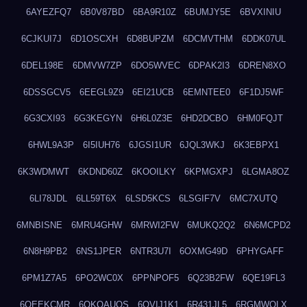
6AYEZFQ7
6B0V87BD
6BA9R10Z
6BUMJY5E
6BVXINIU
6CJKUI7J
6D1OSCXH
6D8BUPZM
6DCMVTHM
6DDK07UL
6DEL198E
6DMVW7ZP
6DO5WVEC
6DPAK2I3
6DREN8XO
6DSSGCV5
6EEGL9Z9
6EI21UCB
6EMNTEE0
6F1DJ5WF
6G3CXI93
6G3KEGYN
6H6L0Z3E
6HD2DCBO
6HM0FQJT
6HWL9A3P
6I5IUH76
6JGSI1UR
6JQL3WKJ
6K3EBPX1
6K3WDMWT
6KDND60Z
6KOOILKY
6KPMGXPJ
6LGMA8OZ
6LI78JDL
6LL59T6X
6LSD5KCS
6LSGIF7V
6MC7XUTQ
6MNBISNE
6MRU4GHW
6MRWI2FW
6MUKQ2Q2
6N6MCPD2
6N8H9PB2
6NS1JPER
6NTR3U7I
6OXMG49D
6PHYGAFF
6PM1Z7A5
6PO2WC0X
6PPNPOF5
6Q23B2FW
6QE19FL3
6QEEKCMR
6QKOAUOS
6QVIJ1K1
6R431JL5
6RGMWOLX