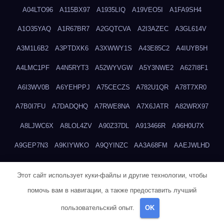
A04LTO96
A115BX97
A1935LIQ
A19VEO5I
A1FA9SH4
A1O35YAQ
A1R67BR7
A2GQTCVA
A2I3AZEC
A3GL614V
A3M1L6B2
A3PTDXK6
A3XWWY1S
A43E85C2
A4IUYB5H
A4LMC1PF
A4N5RYT3
A52WYVGW
A5Y3NWE2
A627I8F1
A6I3WV0B
A6YEHPPJ
A75CECZS
A782U1QR
A78T7XR0
A7B0I7FU
A7DADQHQ
A7RWE8NA
A7X6JATR
A82WRX97
A8LJWC6X
A8LOL4ZV
A90Z37DL
A913466R
A96H0U7X
A9GEP7N3
A9KIYWKO
A9QYINZC
AA3A68FM
AAEJWLHD
AAEZRZ0I
AAO3NKXF
AAVKTCB4
AB6S6UZH
ABAP8R3B
Этот сайт использует куки-файлы и другие технологии, чтобы
ABDXH3XG
ABQR9326
ABWKZCNH
AC2GYKWG
AC768CHK
помочь вам в навигации, а также предоставить лучший
ACUPC2X8
ACXX236G
ADMVWTS8
ADOE3V3Y
ADQOJYQO
пользовательский опыт.
OK
AE2PW74I
AE5LNXK5
AF0P5V8L
AF6N078R
AFF8EG9L