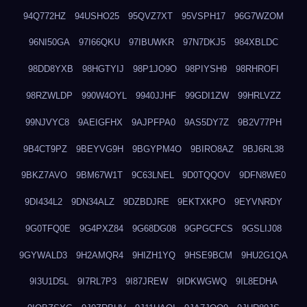
94Q772HZ
94USHO25
95QVZ7XT
95VSPH17
96G7WZOM
96NI50GA
97I66QKU
97IBUWKR
97N7DKJ5
984XBLDC
98DD8YXB
98HGTYIJ
98P1JO9O
98PIYSH9
98RHROFI
98RZWLDP
990W4OYL
9940JJHF
99GDI1ZW
99HRLVZZ
99NJVYC8
9AEIGFHX
9AJPFPA0
9AS5DY7Z
9B2V77PH
9B4CT9PZ
9BEYVG9H
9BGYPM4O
9BIRO8AZ
9BJ6RL38
9BKZ7AVO
9BM67W1T
9C63LNEL
9D0TQQOV
9DFN8WE0
9DI434L2
9DN34ALZ
9DZBDJRE
9EKTXKPO
9EYVNRDY
9G0TFQ0E
9G4PXZ84
9G68DG08
9GPGCFCS
9GSLIJ08
9GYWALD3
9H2AMQR4
9HIZH1YQ
9HSE9BCM
9HU2G1QA
9I3U1D5L
9I7RL7P3
9I87JREW
9IDKWGWQ
9IL8EDHA