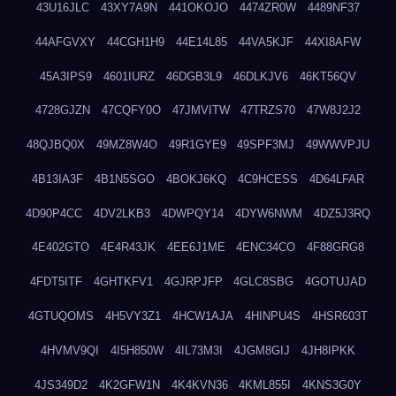
43U16JLC
43XY7A9N
441OKOJO
4474ZR0W
4489NF37
44AFGVXY
44CGH1H9
44E14L85
44VA5KJF
44XI8AFW
45A3IPS9
4601IURZ
46DGB3L9
46DLKJV6
46KT56QV
4728GJZN
47CQFY0O
47JMVITW
47TRZS70
47W8J2J2
48QJBQ0X
49MZ8W4O
49R1GYE9
49SPF3MJ
49WWVPJU
4B13IA3F
4B1N5SGO
4BOKJ6KQ
4C9HCESS
4D64LFAR
4D90P4CC
4DV2LKB3
4DWPQY14
4DYW6NWM
4DZ5J3RQ
4E402GTO
4E4R43JK
4EE6J1ME
4ENC34CO
4F88GRG8
4FDT5ITF
4GHTKFV1
4GJRPJFP
4GLC8SBG
4GOTUJAD
4GTUQOMS
4H5VY3Z1
4HCW1AJA
4HINPU4S
4HSR603T
4HVMV9QI
4I5H850W
4IL73M3I
4JGM8GIJ
4JH8IPKK
4JS349D2
4K2GFW1N
4K4KVN36
4KML855I
4KNS3G0Y