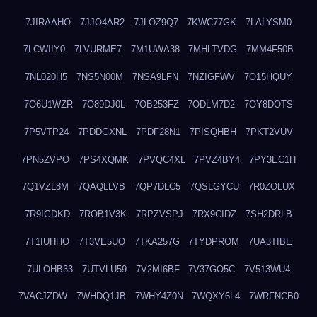
7JIRAAHO
7JJO4AR2
7JLOZ9Q7
7KWC77GK
7LALYSM0
7LCWIIY0
7LVURME7
7M1UWA38
7MHLTVDG
7MM4F50B
7NL020H5
7NS5N00M
7NSA9LFN
7NZIGFWV
7O15HQUY
7O6U1WZR
7O89DJ0L
7OB253FZ
7ODLM7D2
7OY8DOTS
7P5VTP24
7PDDGXNL
7PDF28N1
7PISQHBH
7PKT2VUV
7PN5ZVPO
7PS4XQMK
7PVQC4XL
7PVZ4BY4
7PY3EC1H
7Q1VZL8M
7QAQLLVB
7QP7DLC5
7QSLGYCU
7R0ZOLUX
7R9IGDKD
7ROB1V3K
7RPZVSPJ
7RX9CIDZ
7SH2DRLB
7T1IUHHO
7T3VE5UQ
7TKA257G
7TYDPROM
7UA3TIBE
7ULOHB33
7UTVLU59
7V2MI6BF
7V37GO5C
7V513WU4
7VACJZDW
7WHDQ1JB
7WHY4Z0N
7WQXY6L4
7WRFNCB0