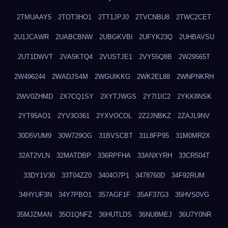
2TMUAAY5
2TOT3HO1
2TT1JPJ0
2TVCNBU8
2TWC2CET
2U1JCAWR
2UABCBNW
2UBGKVBI
2UFYK23Q
2UHBAVSU
2UT1DWVT
2VA5KTQ4
2VUSTJE1
2VY55Q8B
2W29565T
2W496244
2WADJS4M
2WGUIKKG
2WK2EL88
2WNPNKRH
2WV0ZHMD
2X7CQ1SY
2XYTJWGS
2Y7I1IC2
2YKK8NSK
2YT95AO1
2YV3O361
2YXVOCOL
2Z2JNBKZ
2ZAJL9NV
30D5VUM9
30W729OG
31BVSCBT
31L8FP95
31M0MR2X
32AT2VLN
32MATDBP
336RPFHA
33ANXYRH
33CR504T
33DY1V30
33T04ZZ0
3404O7P1
3478760D
34F92RUM
34HYUF3N
34Y7PBO1
357AGF1F
35AF37G3
35HVS0VG
35MJZMAN
35O1QNFZ
36HUTLDS
36NU8MEJ
36U7Y0NR