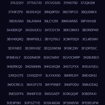
376J215Y
377SG7JD
37CVGS0S
37IHO75D
37JQKID8
37X9FZP9
38J0SXQX
38NQ9PDV
38O70PCO
38QUD9KX
39D3U3A0
39LAIWA9
39LCYZRI
39MGWN55
39PXKH1B
3A43DKQP
3AGNJUCU
3ATCGY3X
3BKC9MX3
3BORDPAR
3BVH0QRQ
3BWP93L1
3BYQ70GJ
3C9KPDQV
3CL4BSMV
3EIFINEE
3EORXV8Z
3EQ3JWOM
3F09CZ9V
3F1DPDSC
3F84EALY
3GGDN4OR
3GKCN4NY
3GVOCWRP
3H28UNEO
3H92RKQ0
3HG56NHN
3HHJ1KQM
3HSTLPXX
3HSUVSEU
3JRQV2TE
3JX0QDYF
3LXYAX0G
3M0R5J0Y
3ME42K9J
3MOCREJ1
3MX1P1T9
3MYP6NEF
3N0IPODU
3N8UCE6Q
3NE5SFF6
3NH0FX33
3NISGAEP
3O3KQQ4F
3OBDFAXI
3OE9P0KI
3OPSZTYE
3OSK46GW
3P20H0VW
3PEBEUPM