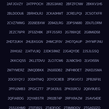
2AFJGVZY
2ATPPOCH
2B2G3AW2
2BFZFCNW
2BKKV1H5
2BLDOOU6
2BRHOLRJ
2CKA0HWT
2CRELPQI
2CSOTXFR
2CVZ7WMG
2D26EBXW
2D942LRG
2DPSN680
2DU7LORM
2EZC76PR
2F53ZH8K
2FFJSSR3
2G789XQE
2G8M6D58
2HDT2UKH
2HLBXGGN
2HMC2F0V
2HO7QAUP
2HYWPJNU
2IIHI162
2J4TVL9Q
2JDKS9WZ
2JG4QYDE
2JSJLGSQ
2KKCIQS5
2KL1TDVU
2LCI7CW6
2LN9C5H3
2LVOI55N
2M7YMERZ
2MIQDBKK
2N165DB2
2NFH8OET
2NXDJSMA
2OC6YQYJ
2ODHTNIQ
2OYOC8EB
2P5KVO7J
2PB26F91
2PFU2MB3
2PGICZT7
2PJA33U1
2PK01RCU
2Q6V9UEG
2QFIABDG
2QYABSTR
2R02B74P
2RPXRAZM
2SAV54DE
2SS1XHM0
2T0TIR21
2T4QFIOC
2T8M8OOV
2TGAD2ZO