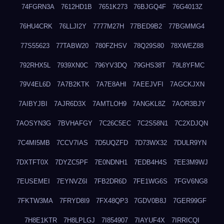
74FGRN3A
7612HD1B
7651K273
76BJGQ4F
76G4013Z
76HU4CRK
76LLJI2Y
7777M27H
77BED9B2
77BGMMG4
77S55623
77TABW20
780FZHSV
78Q29S80
78XWEZ88
792RHX5L
7939XN0C
796YV3DQ
79GHS38T
79L8YFMC
79V4EL6D
7A7B2KTK
7A7E8AHI
7AEEJVFI
7AGCKJXN
7AIBYJBI
7AJR6D3X
7AMTLOH9
7ANGKL8Z
7AOR3BJY
7AOSYN3G
7BVHAFGY
7C26C5EC
7C2S58N1
7C2XDJQN
7C4MI5MB
7CCV7IAS
7D5UQZFD
7D73WX32
7DULR9YN
7DXTFT0X
7DYZC5PF
7E0NDNH1
7EDB4H4S
7EE3M9WJ
7EUSEMEI
7EYNVZ6I
7FB2DR6D
7FE1WG6S
7FGV6NG8
7FKTW3MA
7FRYD8I9
7FX48QP3
7GDV0B8J
7GER99GF
7H8E1KTR
7H8LPLGJ
7I854907
7IAYUF4X
7IRRICQI