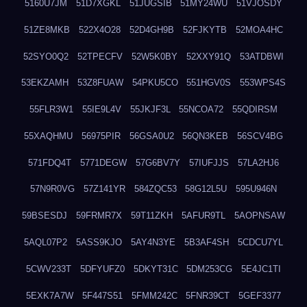
5160U7JM
51D7XGKL
51JUGSIB
51MY24WU
51VJOSDY
51ZE8MKB
522X4O28
52D4GH9B
52FJKYTB
52MOA4HC
52SYO0Q2
52TPECFV
52W5K0BY
52XXY91Q
53ATDBWI
53EKZAMH
53Z8FUAW
54PKU5CO
551HGV0S
553WPS4S
55FLR3W1
55IE9L4V
55JKJF3L
55NCOA72
55QDIRSM
55XAQHMU
56975PIR
56GSA0U2
56QN3KEB
56SCV4BG
571FDQ4T
5771DEGW
57G6BV7Y
57IUFJJS
57LA2HJ6
57N9R0VG
57Z141YR
584ZQC53
58G12L5U
595U946N
59BSESDJ
59FRMR7X
59T11ZKH
5AFUR9TL
5AOPNSAW
5AQL07P2
5ASS9KJO
5AY4N3YE
5B3AF4SH
5CDCU7YL
5CWV233T
5DFYUFZ0
5DKYT31C
5DM253CG
5E4JC1TI
5EXK7A7W
5F447S51
5FMM242C
5FNR39CT
5GEF3377