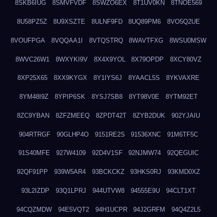
8SKB6IUG
8SMVFVDF
8SWZO6EX
8T1UV0KN
8TNOE569
8U58PZ5Z
8U9XSZTE
8ULNF9FD
8UQ89PM6
8VO5Q2UE
8VOUFPGA
8VQQAA1I
8VTQSTRQ
8WAVTFXG
8WSU0MSW
8WVC26W1
8WXYKI9V
8X4X9YOL
8X79OPDP
8XCY80VZ
8XP25X65
8XX9KYGX
8Y1IYS6J
8YAACL5S
8YKVAXRE
8YM48I9Z
8YPIP6SK
8YSJ7SB8
8YT98V0E
8YTM92ET
8ZC9YBAN
8ZFZMEEQ
8ZPDT42T
8ZYB2DUK
902YJAIU
904RTRGF
90GLHP4O
9151RE2S
91536XNC
91M6TF5C
91S40MFE
927W4109
92D4V1SF
92NJMW74
92QEGUIC
92QF91PP
939W5AR4
93BCKCKZ
93HKS0RJ
93KMD0XZ
93L2IZDP
93Q1LPRJ
944UTVW8
94555E9U
94CLT1XT
94CQZMDW
94E5VQT2
94H1UCPR
94J2GRFM
94Q4Z2L5