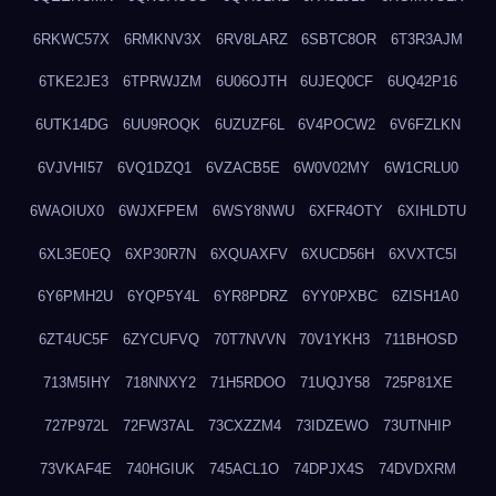
6RKWC57X
6RMKNV3X
6RV8LARZ
6SBTC8OR
6T3R3AJM
6TKE2JE3
6TPRWJZM
6U06OJTH
6UJEQ0CF
6UQ42P16
6UTK14DG
6UU9ROQK
6UZUZF6L
6V4POCW2
6V6FZLKN
6VJVHI57
6VQ1DZQ1
6VZACB5E
6W0V02MY
6W1CRLU0
6WAOIUX0
6WJXFPEM
6WSY8NWU
6XFR4OTY
6XIHLDTU
6XL3E0EQ
6XP30R7N
6XQUAXFV
6XUCD56H
6XVXTC5I
6Y6PMH2U
6YQP5Y4L
6YR8PDRZ
6YY0PXBC
6ZISH1A0
6ZT4UC5F
6ZYCUFVQ
70T7NVVN
70V1YKH3
711BHOSD
713M5IHY
718NNXY2
71H5RDOO
71UQJY58
725P81XE
727P972L
72FW37AL
73CXZZM4
73IDZEWO
73UTNHIP
73VKAF4E
740HGIUK
745ACL1O
74DPJX4S
74DVDXRM