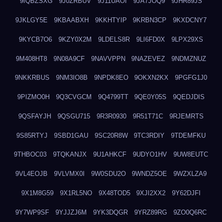
9IQBZSXG
9J0ZRBUV
9J11UAOI
9JA7JOQ9
9JHR89JS
9JKLGY5E
9KBAABXH
9KKHTYIP
9KRBN3CP
9KXDCNY7
9KYCB7O6
9KZY0X2M
9LDELS8R
9LI6FD0X
9LPX29XS
9M408HT8
9N08A9CF
9NAVVPPN
9NAZEVEZ
9NDMZNUZ
9NKKRBUS
9NM3IO8B
9NPDK8EO
9OKXN2KX
9PGFG1J0
9PIZMO0H
9Q3CVGCM
9Q4799TT
9QE0Y05S
9QEDJDIS
9QSFAYJH
9QSGU715
9R3R0930
9R51T71C
9RJEMRTS
9S85RTYJ
9SBD1GAU
9SC20R8W
9TC3RDIY
9TDEMFKU
9THBOC03
9TQKANJX
9U1AHKCF
9UDYO1HV
9UW8EUTC
9VL4EOJB
9VLVMX0I
9W0SDU2O
9WNDZ5OE
9WZXLZA9
9X1M8G59
9X1RL5NO
9X48TOD5
9XJI2XX2
9Y62DJFI
9Y7WP9SF
9YJJZJ6M
9YK3DQGR
9YRZ89RG
9ZO0Q6RC