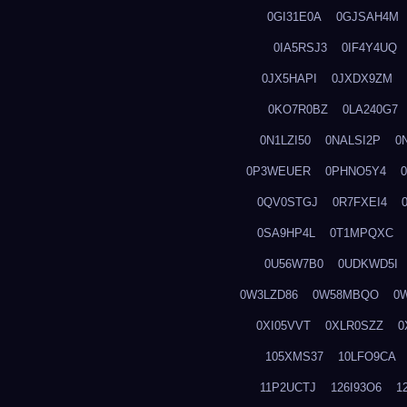
0GI31E0A
0GJSAH4M
0IA5RSJ3
0IF4Y4UQ
0JX5HAPI
0JXDX9ZM
0KO7R0BZ
0LA240G7
0N1LZI50
0NALSI2P
0
0P3WEUER
0PHNO5Y4
0QV0STGJ
0R7FXEI4
0SA9HP4L
0T1MPQXC
0U56W7B0
0UDKWD5I
0W3LZD86
0W58MBQO
0
0XI05VVT
0XLR0SZZ
0
105XMS37
10LFO9CA
11P2UCTJ
126I93O6
1