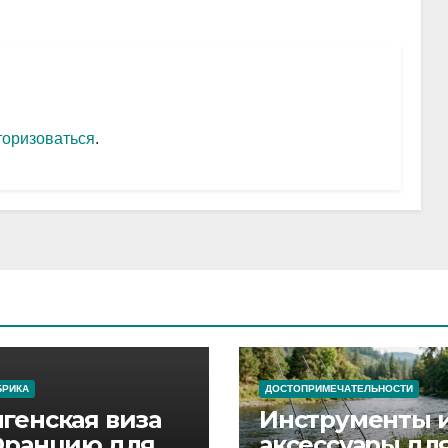
торизоваться
.
БРИКА
ДОСТОПРИМЕЧАТЕЛЬНОСТИ
генская виза
Инструменты 
Францию для
аксессуары дл