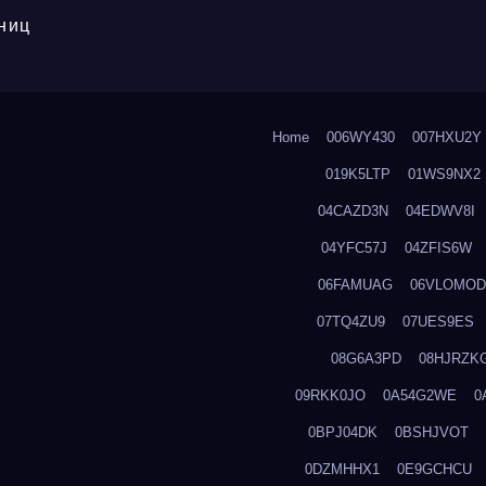
ниц
Home
006WY430
007HXU2Y
019K5LTP
01WS9NX2
04CAZD3N
04EDWV8I
04YFC57J
04ZFIS6W
06FAMUAG
06VLOMOD
07TQ4ZU9
07UES9ES
08G6A3PD
08HJRZK
09RKK0JO
0A54G2WE
0
0BPJ04DK
0BSHJVOT
0DZMHHX1
0E9GCHCU