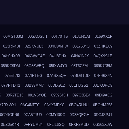
00MGT33M
00SAOS5H
00T70TIS
013UNCAI
0169XX1F
023RN4UI
02SKVUL3
034UW6PW
03L7504Q
03ZRKE69
04H0HX0B
04KWVG4E
04LI8DHX
04N4JN2X
04QX9S1E
059KC9DM
05G55WBQ
05IXW4Y0
05T6CZAL
069K7D5M
0755T7I3
077IRTEG
07ASX5QF
07BDB1DD
07FH6X4N
07VPTDH1
08B99MM7
08DIX912
08EH3GS2
08EKQPQ9
G
08R2TE13
091V6YQE
0959345H
097C3BE4
09DI9AQ2
A7RXWXI
0AG4NTTC
0AYXMFKC
0BO4RLHU
0BOHM258
0C9RGFN6
0CA5T1U9
0CMYI0KC
0D38QEGH
0DCJSPJ1
0EZ05K4R
0FFYUM84
0FLIL6GQ
0FXF2MUD
0G363XJW