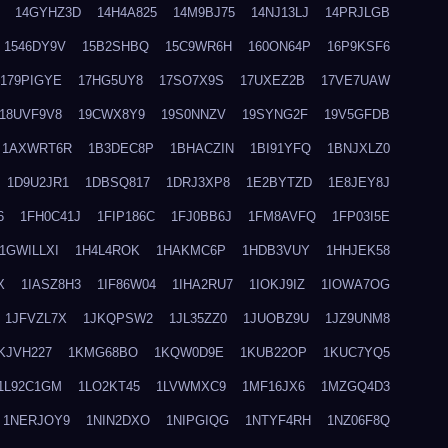
14GYHZ3D
14H4A825
14M9BJ75
14NJ13LJ
14PRJLGB
1546DY9V
15B2SHBQ
15C9WR6H
160ON64P
16P9KSF6
179PIGYE
17HG5UY8
17SO7X9S
17UXEZ2B
17VE7UAW
18UVF9V8
19CWX8Y9
19S0NNZV
19SYNG2F
19V5GFDB
1AXWRT6R
1B3DEC8P
1BHACZIN
1BI91YFQ
1BNJXLZ0
1D9U2JR1
1DBSQ817
1DRJ3XP8
1E2BYTZD
1E8JEY8J
6
1FH0C41J
1FIP186C
1FJ0BB6J
1FM8AVFQ
1FP03I5E
1GWILLXI
1H4L4ROK
1HAKMC6P
1HDB3VUY
1HHJEK58
X
1IASZ8H3
1IF86W04
1IHA2RU7
1IOKJ9IZ
1IOWA7OG
1JFVZL7X
1JKQPSW2
1JL35ZZ0
1JUOBZ9U
1JZ9UNM8
KJVH227
1KMG68BO
1KQW0D9E
1KUB22OP
1KUC7YQ5
1L92C1GM
1LO2KT45
1LVWMXC9
1MF16JX6
1MZGQ4D3
1NERJOY9
1NIN2DXO
1NIPGIQG
1NTYF4RH
1NZ06F8Q