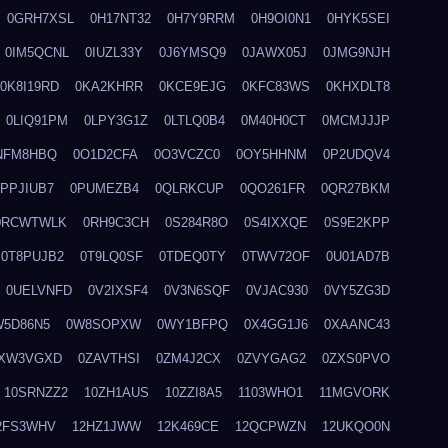
0GRH7XSL
0H17NT32
0H7Y9RRM
0H9OI0N1
0HYK5SEI
0IM5QCNL
0IUZL33Y
0J6YMSQ9
0JAWX05J
0JMG9NJH
0K8I19RD
0KA2KHRR
0KCE9EJG
0KFC83WS
0KHXDLT8
0LIQ91PM
0LPY3G1Z
0LTLQ0B4
0M40H0CT
0MCMJJJP
NFM8HBQ
0O1D2CFA
0O3VCZC0
0OY5HHNM
0P2UDQV4
0PPJIUB7
0PUMEZB4
0QLRKCUP
0QO261FR
0QR27BKM
0RCWTWLK
0RH9C3CH
0S284R8O
0S4IXXQE
0S9E2KPP
0T8PUJB2
0T9LQ0SF
0TDEQ0TY
0TWV72OF
0U01AD7B
0UELVNFD
0V2IXSF4
0V3N6SQF
0VJAC930
0VY5ZG3D
W5D86N5
0W8SOPXW
0WY1BFPQ
0X4GG1J6
0XAANC43
XW3VGXD
0ZAVTHSI
0ZM4J2CX
0ZVYGAG2
0ZXS0PVO
10SRNZZ2
10ZH1AUS
10ZZI8A5
1103WHO1
11MGVORK
2FS3WHV
12HZ1JWW
12K469CE
12QCPWZN
12UKQO0N