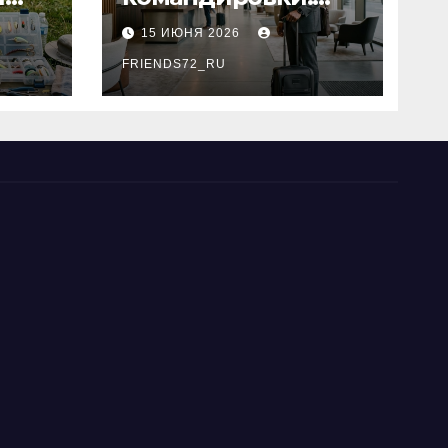
основные
15 ИЮНЯ 2026
критерии выбора
типы
FRIENDS72_RU