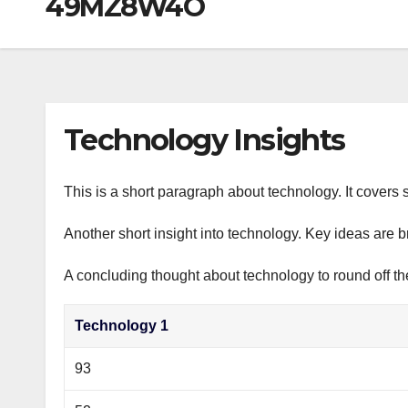
49MZ8W4O
р
a
i
A
а
m
k
p
в
i
p
и
т
Technology Insights
ь
This is a short paragraph about technology. It covers 
Another short insight into technology. Key ideas are b
A concluding thought about technology to round off th
Technology 1
93