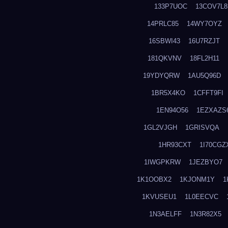
133P7UOC
13COV7L8
14PRLC85
14WY7OYZ
16SBWI43
16U7RZJT
181QKVNV
18FL2H11
19YDYQRW
1AU5Q96D
1BR5X4KO
1CFFT9FI
1EN94O56
1EZXAZS
1GL2VJGH
1GRISVQA
1HR93CXT
1I70CGZ
1IWGPKRW
1JEZBYO7
1K1OOBX2
1KJONM1Y
1
1KVUSEU1
1L0EECVC
1N3AELFF
1N3R82X5