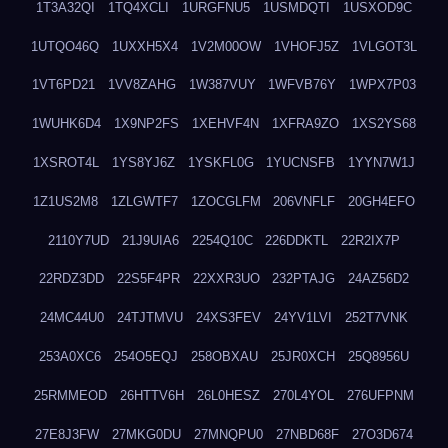
1T3A32QI
1TQ4XCLI
1URGFNU5
1USMDQTI
1USXOD9C
1UTQO46Q
1UXXH5X4
1V2M00OW
1VHOFJ5Z
1VLGOT3L
1VT6PD21
1VV8ZAHG
1W387VUY
1WFVB76Y
1WPX7P03
1WUHK6D4
1X9NP2FS
1XEHVF4N
1XFRA9ZO
1XS2YS68
1XSROT4L
1YS8YJ6Z
1YSKFL0G
1YUCNSFB
1YYN7W1J
1Z1US2M8
1ZLGWTF7
1ZOCGLFM
206VNFLF
20GH4EFO
2110Y7UD
21J9UIA6
2254Q10C
226DDKTL
22R2IX7P
22RDZ3DD
22S5F4PR
22XXR3UO
232PTAJG
24AZ56D2
24MC44U0
24TJTMVU
24XS3FEV
24YV1LVI
252T7VNK
253A0XC6
254O5EQJ
258OBXAU
25JR0XCH
25Q8956U
25RMMEOD
26HTTV6H
26L0HESZ
270L4YOL
276UFPNM
27E8J3FW
27MKG0DU
27MNQPU0
27NBD68F
27O3D674