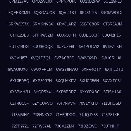
6PM1Z7A5
6PO2WC0X
6PPNPOF5
6Q23B2FW
6QE19FL3
6QEEKCMR
6QKOAUOS
6QVIJ1K1
6R431JL5
6RGMWOLX
6RKWC57X
6RMKNV3X
6RV8LARZ
6SBTC8OR
6T3R3AJM
6TKE2JE3
6TPRWJZM
6U06OJTH
6UJEQ0CF
6UQ42P16
6UTK14DG
6UU9ROQK
6UZUZF6L
6V4POCW2
6V6FZLKN
6VJVHI57
6VQ1DZQ1
6VZACB5E
6W0V02MY
6W1CRLU0
6WAOIUX0
6WJXFPEM
6WSY8NWU
6XFR4OTY
6XIHLDTU
6XL3E0EQ
6XP30R7N
6XQUAXFV
6XUCD56H
6XVXTC5I
6Y6PMH2U
6YQP5Y4L
6YR8PDRZ
6YY0PXBC
6ZISH1A0
6ZT4UC5F
6ZYCUFVQ
70T7NVVN
70V1YKH3
711BHOSD
713M5IHY
718NNXY2
71H5RDOO
71UQJY58
725P81XE
727P972L
72FW37AL
73CXZZM4
73IDZEWO
73UTNHIP