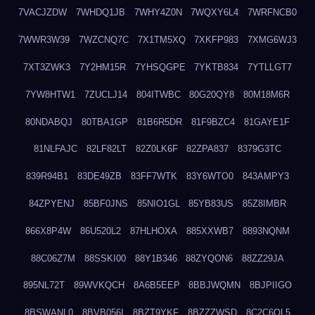
7VACJZDW
7WHDQ1JB
7WHY4Z0N
7WQXY6L4
7WRFNCB0
7WWR3W39
7WZCNQ7C
7X1TM5XQ
7XKFP983
7XMG6WJ3
7XT3ZWK3
7Y2HM15R
7YHSQGPE
7YKTB834
7YTLLGT7
7YW8HTW1
7ZUCLJ14
804ITWBC
80G20QY8
80M18M6R
80NDABQJ
80TBA1GP
81B6R5DR
81F9BZC4
81GAYE1F
81NLFAJC
82LF82LT
82Z0LK6F
82ZPA837
8379G3TC
839R94B1
83DE49ZB
83FF7WTK
83Y6WTO0
843AMPY3
84ZPYENJ
85BF0JNS
85NIO1GL
85YB83US
85Z8IMBR
866X8P4W
86U520L2
87HLHOXA
885XXWB7
8893NQNM
88C06Z7M
88SSKI00
88Y1B346
88ZYQON6
88ZZ29JA
895NL72T
89WVKQCH
8A6B5EEP
8BBJWQMN
8BJPIIGO
8BSWANL0
8BVB056I
8BZT9YKF
8BZZZWSD
8C2C6QL5