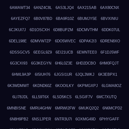
6AMAWT34
6ANZ4C8L
6AS3LJQ4
6AX21SAB
6AX80CNX
6AYEZFQ7
6B0V87BD
6BA9R10Z
6BUMJY5E
6BVXINIU
6CJKUI7J
6D1OSCXH
6D8BUPZM
6DCMVTHM
6DDK07UL
6DEL198E
6DMVW7ZP
6DO5WVEC
6DPAK2I3
6DREN8XO
6DSSGCV5
6EEGL9Z9
6EI21UCB
6EMNTEE0
6F1DJ5WF
6G3CXI93
6G3KEGYN
6H6L0Z3E
6HD2DCBO
6HM0FQJT
6HWL9A3P
6I5IUH76
6JGSI1UR
6JQL3WKJ
6K3EBPX1
6K3WDMWT
6KDND60Z
6KOOILKY
6KPMGXPJ
6LGMA8OZ
6LI78JDL
6LL59T6X
6LSD5KCS
6LSGIF7V
6MC7XUTQ
6MNBISNE
6MRU4GHW
6MRWI2FW
6MUKQ2Q2
6N6MCPD2
6N8H9PB2
6NS1JPER
6NTR3U7I
6OXMG49D
6PHYGAFF