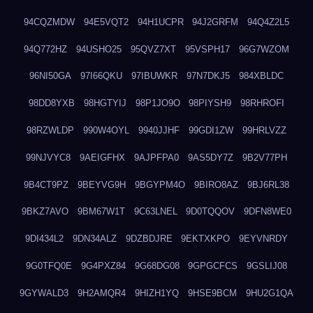
94CQZMDW
94E5VQT2
94H1UCPR
94J2GRFM
94Q4Z2L5
94Q772HZ
94USHO25
95QVZ7XT
95VSPH17
96G7WZOM
96NI50GA
97I66QKU
97IBUWKR
97N7DKJ5
984XBLDC
98DD8YXB
98HGTYIJ
98P1JO9O
98PIYSH9
98RHROFI
98RZWLDP
990W4OYL
9940JJHF
99GDI1ZW
99HRLVZZ
99NJVYC8
9AEIGFHX
9AJPFPA0
9AS5DY7Z
9B2V77PH
9B4CT9PZ
9BEYVG9H
9BGYPM4O
9BIRO8AZ
9BJ6RL38
9BKZ7AVO
9BM67W1T
9C63LNEL
9D0TQQOV
9DFN8WE0
9DI434L2
9DN34ALZ
9DZBDJRE
9EKTXKPO
9EYVNRDY
9G0TFQ0E
9G4PXZ84
9G68DG08
9GPGCFCS
9GSLIJ08
9GYWALD3
9H2AMQR4
9HIZH1YQ
9HSE9BCM
9HU2G1QA