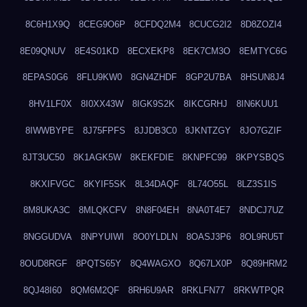
8C6H1X9Q
8CEG9O6P
8CFDQ2M4
8CUCG2I2
8D8ZOZI4
8E09QNUV
8E4S01KD
8ECXEKP8
8EK7CM3O
8EMTYC6G
8EPAS0G6
8FLU9KW0
8GN4ZHDF
8GP2U7BA
8HSUN8J4
8HV1LF0X
8I0XX43W
8IGK9S2K
8IKCGRHJ
8IN6KUU1
8IWWBYPE
8J75FPFS
8JJDB3C0
8JKNTZGY
8JO7GZIF
8JT3UC50
8K1AGK5W
8KEKFDIE
8KNPFC99
8KPYSBQS
8KXIFVGC
8KYIF5SK
8L34DAQF
8L74O55L
8LZ3S1IS
8M8UKA3C
8MLQKCFV
8N8F04EH
8NA0T4E7
8NDCJ7UZ
8NGGUDVA
8NPYUIWI
8O0YLDLN
8OASJ3P6
8OL9RU5T
8OUD8RGF
8PQTS65Y
8Q4WAGXO
8Q67LX0P
8Q89HRM2
8QJ48I60
8QM6M2QF
8RH6U9AR
8RKLFN77
8RKWTPQR