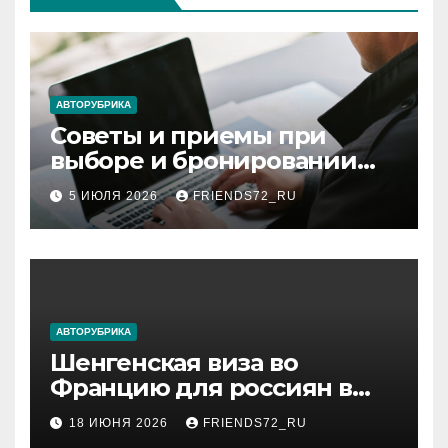
АВТОРУБРИКА
Советы и приемы при
выборе и бронировании
авиабилетов
5 ИЮЛЯ 2026
FRIENDS72_RU
АВТОРУБРИКА
Шенгенская виза во
Францию для россиян в
2026 году: сроки от 3 дней
18 ИЮНЯ 2026
FRIENDS72_RU
и список необходимых