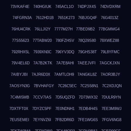
73VKAF4E
740HGIUK
745ACL1O
74DPJX4S
74DVDXRM
74FGRN3A
7612HD1B
7651K273
76BJGQ4F
76G4013Z
76HU4CRK
76LLJI2Y
7777M27H
77BED9B2
77BGMMG4
77S55623
77TABW20
780FZHSV
78Q29S80
78XWEZ88
792RHX5L
7939XN0C
796YV3DQ
79GHS38T
79L8YFMC
79V4EL6D
7A7B2KTK
7A7E8AHI
7AEEJVFI
7AGCKJXN
7AIBYJBI
7AJR6D3X
7AMTLOH9
7ANGKL8Z
7AOR3BJY
7AOSYN3G
7BVHAFGY
7C26C5EC
7C2S58N1
7C2XDJQN
7C4MI5MB
7CCV7IAS
7D5UQZFD
7D73WX32
7DULR9YN
7DXTFT0X
7DYZC5PF
7E0NDNH1
7EDB4H4S
7EE3M9WJ
7EUSEMEI
7EYNVZ6I
7FB2DR6D
7FE1WG6S
7FGV6NG8