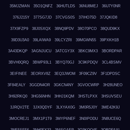
35MJZMAN
35O1QNFZ
36HUTLDS
36NU8MEJ
36U7Y0NR
376J215Y
377SG7JD
37CVGS0S
37IHO75D
37JQKID8
37X9FZP9
38J0SXQX
38NQ9PDV
38O70PCO
38QUD9KX
39D3U3A0
39LAIWA9
39LCYZRI
39MGWN55
39PXKH1B
3A43DKQP
3AGNJUCU
3ATCGY3X
3BKC9MX3
3BORDPAR
3BVH0QRQ
3BWP93L1
3BYQ70GJ
3C9KPDQV
3CL4BSMV
3EIFINEE
3EORXV8Z
3EQ3JWOM
3F09CZ9V
3F1DPDSC
3F84EALY
3GGDN4OR
3GKCN4NY
3GVOCWRP
3H28UNEO
3H92RKQ0
3HG56NHN
3HHJ1KQM
3HSTLPXX
3HSUVSEU
3JRQV2TE
3JX0QDYF
3LXYAX0G
3M0R5J0Y
3ME42K9J
3MOCREJ1
3MX1P1T9
3MYP6NEF
3N0IPODU
3N8UCE6Q
3NE5SFF6
3NH0FX33
3NISGAEP
3O3KQQ4F
3OBDFAXI