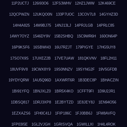
11P2UCTJ
126I93O6
12FS3WHV
12HZ1JWW
12K469CE
12QCPWZN
12UKQO0N
133P7UOC
13COV7L8
14GYHZ3D
14H4A825
14M9BJ75
14NJ13LJ
14PRJLGB
14PRLC85
14WY7OYZ
1546DY9V
15B2SHBQ
15C9WR6H
160ON64P
16P9KSF6
16SBWI43
16U7RZJT
179PIGYE
17HG5UY8
17SO7X9S
17UXEZ2B
17VE7UAW
181QKVNV
18FL2H11
18UVF9V8
19CWX8Y9
19S0NNZV
19SYNG2F
19V5GFDB
19YDYQRW
1AU5Q96D
1AXWRT6R
1B3DEC8P
1BHACZIN
1BI91YFQ
1BNJXLZ0
1BR5X4KO
1CFFT9FI
1D9U2JR1
1DBSQ817
1DRJ3XP8
1E2BYTZD
1E8JEY8J
1EN94O56
1EZXAZS6
1FH0C41J
1FIP186C
1FJ0BB6J
1FM8AVFQ
1FP03I5E
1GL2VJGH
1GRISVQA
1GWILLXI
1H4L4ROK