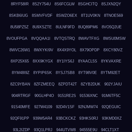
8RYF58IR
8S2Y754U
8S6FCGLW
8SGHCITQ
8SJXN2QY
8SKB6IUG
8SMVFVDF
8SWZO6EX
8T1UV0KN
8TNOE569
8U58PZ5Z
8U9XSZTE
8ULNF9FD
8UQ89PM6
8VO5Q2UE
8VOUFPGA
8VQQAA1I
8VTQSTRQ
8WAVTFXG
8WSU0MSW
8WVC26W1
8WXYKI9V
8X4X9YOL
8X79OPDP
8XCY80VZ
8XP25X65
8XX9KYGX
8Y1IYS6J
8YAACL5S
8YKVAXRE
8YM48I9Z
8YPIP6SK
8YSJ7SB8
8YT98V0E
8YTM92ET
8ZC9YBAN
8ZFZMEEQ
8ZPDT42T
8ZYB2DUK
902YJAIU
904RTRGF
90GLHP4O
9151RE2S
91536XNC
91M6TF5C
91S40MFE
927W4109
92D4V1SF
92NJMW74
92QEGUIC
92QF91PP
939W5AR4
93BCKCKZ
93HKS0RJ
93KMD0XZ
93L2IZDP
93Q1LPRJ
944UTVW8
94555E9U
94CLT1XT