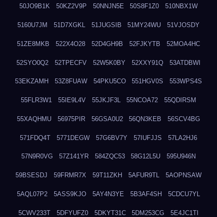
50JO9B1K
50KZ2V9P
50NNJN5E
50S8F1Z0
510NBX1W
5160U7JM
51D7XGKL
51JUGSIB
51MY24WU
51VJOSDY
51ZE8MKB
522X4O28
52D4GH9B
52FJKYTB
52MOA4HC
52SYO0Q2
52TPECFV
52W5K0BY
52XXY91Q
53ATDBWI
53EKZAMH
53Z8FUAW
54PKU5CO
551HGV0S
553WPS4S
55FLR3W1
55IE9L4V
55JKJF3L
55NCOA72
55QDIRSM
55XAQHMU
56975PIR
56GSA0U2
56QN3KEB
56SCV4BG
571FDQ4T
5771DEGW
57G6BV7Y
57IUFJJS
57LA2HJ6
57N9R0VG
57Z141YR
584ZQC53
58G12L5U
595U946N
59BSESDJ
59FRMR7X
59T11ZKH
5AFUR9TL
5AOPNSAW
5AQL07P2
5ASS9KJO
5AY4N3YE
5B3AF4SH
5CDCU7YL
5CWV233T
5DFYUFZ0
5DKYT31C
5DM253CG
5E4JC1TI