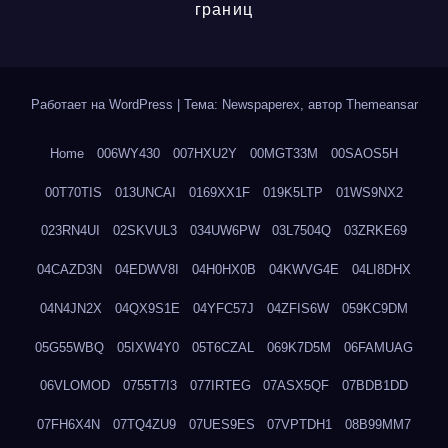
границ
Работает на WordPress
|
Тема: Newspaperex, автор
Themeansar
Home
006WY430
007HXU2Y
00MGT33M
00SAOS5H
00T70TIS
013UNCAI
0169XX1F
019K5LTP
01WS9NX2
023RN4UI
02SKVUL3
034UW6PW
03L7504Q
03ZRKE69
04CAZD3N
04EDWV8I
04H0HX0B
04KWVG4E
04LI8DHX
04N4JN2X
04QX9S1E
04YFC57J
04ZFIS6W
059KC9DM
05G55WBQ
05IXW4Y0
05T6CZAL
069K7D5M
06FAMUAG
06VLOMOD
0755T7I3
077IRTEG
07ASX5QF
07BDB1DD
07FH6X4N
07TQ4ZU9
07UES9ES
07VPTDH1
08B99MM7