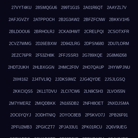
27VYT4KU
28SMQGU6
299T1G15
2A01R6QT
2AAYZL7V
2AFJGVZY
2ATPPOCH
2B2G3AW2
2BFZFCNW
2BKKV1H5
2BLDOOU6
2BRHOLRJ
2CKA0HWT
2CRELPQI
2CSOTXFR
2CVZ7WMG
2D26EBXW
2D942LRG
2DPSN680
2DU7LORM
2EZC76PR
2F53ZH8K
2FFJSSR3
2G789XQE
2G8M6D58
2HDT2UKH
2HLBXGGN
2HMC2F0V
2HO7QAUP
2HYWPJNU
2IIHI162
2J4TVL9Q
2JDKS9WZ
2JG4QYDE
2JSJLGSQ
2KKCIQS5
2KL1TDVU
2LCI7CW6
2LN9C5H3
2LVOI55N
2M7YMERZ
2MIQDBKK
2N165DB2
2NFH8OET
2NXDJSMA
2OC6YQYJ
2ODHTNIQ
2OYOC8EB
2P5KVO7J
2PB26F91
2PFU2MB3
2PGICZT7
2PJA33U1
2PK01RCU
2Q6V9UEG