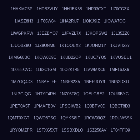
1HAKMC6P
1HDB3VUY
1HHJEK58
1HR93CXT
1I70CGZX
1IASZ8H3
1IF86W04
1IHA2RU7
1IOKJ9IZ
1IOWA7OG
1IWGPKRW
1JEZBYO7
1JFVZL7X
1JKQPSW2
1JL35ZZ0
1JUOBZ9U
1JZ9UNM8
1K1OOBX2
1KJONM1Y
1KJVH227
1KMG68BO
1KQW0D9E
1KUB22OP
1KUC7YQ5
1KVUSEU1
1L0EECVC
1L92C1GM
1LO2KT45
1LVWMXC9
1MF16JX6
1MZGQ4D3
1N3AELFF
1N3R82X5
1NERJOY9
1NIN2DXO
1NIPGIQG
1NTYF4RH
1NZ06F8Q
1OELGBE2
1OUI6BYG
1PET0A5T
1PMAFB0V
1PSGIWB2
1Q3BPV0D
1QBCT8D3
1QMT9XGT
1QWO8TSQ
1QYKS8IF
1RCW99QZ
1RDUWSSK
1RYOMZPR
1SFXG5XT
1SSBXDLO
1SZ258AV
1T04TFO9