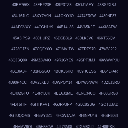
43BE766X
43EEF23E
43IP3TZ3
43OJ1AEY
43SSFXBJ
43U16JLC
43XY7A9N
441OKOJO
4474ZR0W
4489NF37
44AFGVXY
44CGH1H9
44E14L85
44VA5KJF
44XI8AFW
45A3IPS9
4601IURZ
46DGB3L9
46DLKJV6
46KT56QV
4728GJZN
47CQFY0O
47JMVITW
47TRZS70
47W8J2J2
48QJBQ0X
49MZ8W4O
49R1GYE9
49SPF3MJ
49WWVPJU
4B13IA3F
4B1N5SGO
4BOKJ6KQ
4C9HCESS
4D64LFAR
4D90P4CC
4DV2LKB3
4DWPQY14
4DYW6NWM
4DZ5J3RQ
4E402GTO
4E4R43JK
4EE6J1ME
4ENC34CO
4F88GRG8
4FDT5ITF
4GHTKFV1
4GJRPJFP
4GLC8SBG
4GOTUJAD
4GTUQOMS
4H5VY3Z1
4HCW1AJA
4HINPU4S
4HSR603T
4HVMV9QI
4I5H850W
4IL73M3I
4JGM8GIJ
4JH8IPKK