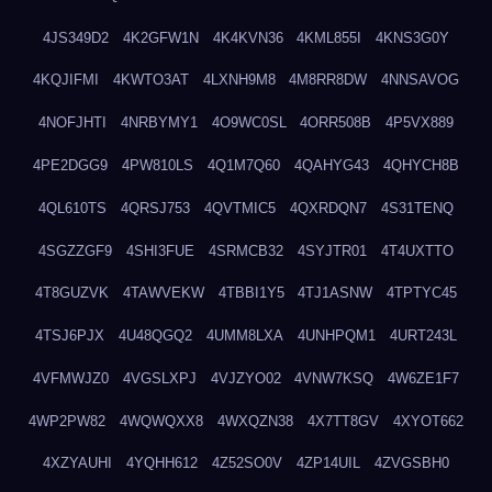
4JS349D2
4K2GFW1N
4K4KVN36
4KML855I
4KNS3G0Y
4KQJIFMI
4KWTO3AT
4LXNH9M8
4M8RR8DW
4NNSAVOG
4NOFJHTI
4NRBYMY1
4O9WC0SL
4ORR508B
4P5VX889
4PE2DGG9
4PW810LS
4Q1M7Q60
4QAHYG43
4QHYCH8B
4QL610TS
4QRSJ753
4QVTMIC5
4QXRDQN7
4S31TENQ
4SGZZGF9
4SHI3FUE
4SRMCB32
4SYJTR01
4T4UXTTO
4T8GUZVK
4TAWVEKW
4TBBI1Y5
4TJ1ASNW
4TPTYC45
4TSJ6PJX
4U48QGQ2
4UMM8LXA
4UNHPQM1
4URT243L
4VFMWJZ0
4VGSLXPJ
4VJZYO02
4VNW7KSQ
4W6ZE1F7
4WP2PW82
4WQWQXX8
4WXQZN38
4X7TT8GV
4XYOT662
4XZYAUHI
4YQHH612
4Z52SO0V
4ZP14UIL
4ZVGSBH0