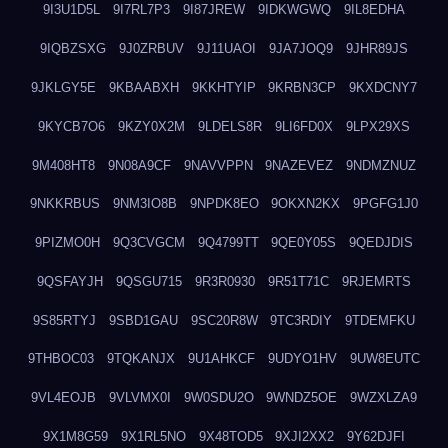
9I3U1D5L
9I7RL7P3
9I87JREW
9IDKWGWQ
9IL8EDHA
9IQBZSXG
9J0ZRBUV
9J11UAOI
9JA7JOQ9
9JHR89JS
9JKLGY5E
9KBAABXH
9KKHTYIP
9KRBN3CP
9KXDCNY7
9KYCB7O6
9KZY0X2M
9LDELS8R
9LI6FD0X
9LPX29XS
9M408HT8
9N08A9CF
9NAVVPPN
9NAZEVEZ
9NDMZNUZ
9NKKRBUS
9NM3IO8B
9NPDK8EO
9OKXN2KX
9PGFG1J0
9PIZMO0H
9Q3CVGCM
9Q4799TT
9QE0Y05S
9QEDJDIS
9QSFAYJH
9QSGU715
9R3R0930
9R51T71C
9RJEMRTS
9S85RTYJ
9SBD1GAU
9SC20R8W
9TC3RDIY
9TDEMFKU
9THBOC03
9TQKANJX
9U1AHKCF
9UDYO1HV
9UW8EUTC
9VL4EOJB
9VLVMX0I
9W0SDU2O
9WNDZ5OE
9WZXLZA9
9X1M8G59
9X1RL5NO
9X48TOD5
9XJI2XX2
9Y62DJFI