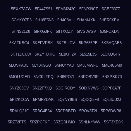
5EXK7A7W
5F447S51
5FMM242C
5FNR39CT
5GEF3377
5GYKO7P3
5H18E5N3
5H4C8VII
5HANI4XK
5HER0XEV
5HNS21Z8
5IFXGJFK
5IITXOZY
5IVSLWGV
5J5FOXDN
5KAFKBC4
5KEFVRBK
5KFBILGV
5KP635PE
5KSAQAB8
5KT1DCUW
5KZYHXKG
5L1KPI2V
5L515L3S
5LCKQGH7
5LOVPA8C
5LY0K9GU
5M4U4YA3
5M8JMWFU
5MC4C6M0
5MOLUGED
5NCKLFPQ
5NI5PO7L
5NROBV9R
5NSPSK7R
5NYZ03GV
5NZ2F7XQ
5OGIRQDY
5OIXNVW6
5OPF8A7F
5PI2KCCW
5PMRZDAK
5Q7NY9BS
5QDQI5F8
5QL8UU2J
5RALQ21C
5RBG4E64
5RCDBBFD
5ROV8T2I
5RP6DWR8
5RZ72FTS
5RZPCFKF
5RZQDHMO
5SNLKYWW
5ST3XE0K