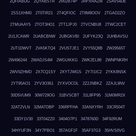
2QFIABDG
2QYABSTR
2R02B74P
2RPXRAZM
2SAV54DE
2SS1XHM0
2T0TIR21
2T4QFIOC
2T8M8OOV
2TGAD2ZO
2TMUAAY5
2TOT3HO1
2TT1JPJ0
2TVCNBU8
2TWC2CET
2U1JCAWR
2UABCBNW
2UBGKVBI
2UFYK23Q
2UHBAVSU
2UT1DWVT
2VA5KTQ4
2VUSTJE1
2VY55Q8B
2W29565T
2W496244
2WADJS4M
2WGUIKKG
2WK2EL88
2WNPNKRH
2WV0ZHMD
2X7CQ1SY
2XYTJWGS
2Y7I1IC2
2YKK8NSK
2YT95AO1
2YV3O361
2YXVOCOL
2Z2JNBKZ
2ZAJL9NV
30D5VUM9
30W729OG
31BVSCBT
31L8FP95
31M0MR2X
32AT2VLN
32MATDBP
336RPFHA
33ANXYRH
33CR504T
33DY1V30
33T04ZZ0
3404O7P1
3478760D
34F92RUM
34HYUF3N
34Y7PBO1
357AGF1F
35AF37G3
35HVS0VG