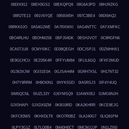
08DIX912
08EH3GS2
08EKQPQ9
08G6A3PD
08HJRZKG
08R2TE13
091V6YQE
0959345H
097C3BE4
09DI9AQ2
09RKK0JO
0A54G2WE
0A7RXWXI
0AG4NTTC
0AYXMFKC
0BO4RLHU
0BOHM258
0BPJ04DK
0BSHJVOT
0C9RGFN6
0CA5T1U9
0CMYI0KC
0D38QEGH
0DCJSPJ1
0DZMHHX1
0E9GCHCU
0EZ05K4R
0FFYUM84
0FLIL6GQ
0FXF2MUD
0G363XJW
0GI31E0A
0GJSAH4M
0GRH7XSL
0H17NT32
0H7Y9RRM
0H9OI0N1
0HYK5SEI
0IA5RSJ3
0IF4Y4UQ
0IM5QCNL
0IUZL33Y
0J6YMSQ9
0JAWX05J
0JMG9NJH
0JX5HAPI
0JXDX9ZM
0K8I19RD
0KA2KHRR
0KCE9EJG
0KFC83WS
0KHXDLT8
0KO7R0BZ
0LA240G7
0LIQ91PM
0LPY3G1Z
0LTLQ0B4
0M40H0CT
0MCMJJJP
0N1LZI50