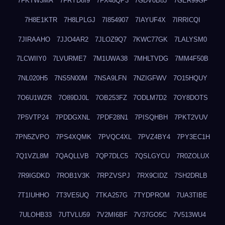
7FKTW3MA
7FRYD8I9
7FX48QP3
7GDV0B8J
7GER99GF
7H8E1KTR
7H8LPLGJ
7I854907
7IAYUF4X
7IRRICQI
7JIRAAHO
7JJO4AR2
7JLOZ9Q7
7KWC77GK
7LALYSM0
7LCWIIY0
7LVURME7
7M1UWA38
7MHLTVDG
7MM4F50B
7NL020H5
7NS5N00M
7NSA9LFN
7NZIGFWV
7O15HQUY
7O6U1WZR
7O89DJ0L
7OB253FZ
7ODLM7D2
7OY8DOTS
7P5VTP24
7PDDGXNL
7PDF28N1
7PISQHBH
7PKT2VUV
7PN5ZVPO
7PS4XQMK
7PVQC4XL
7PVZ4BY4
7PY3EC1H
7Q1VZL8M
7QAQLLVB
7QP7DLC5
7QSLGYCU
7R0ZOLUX
7R9IGDKD
7ROB1V3K
7RPZVSPJ
7RX9CIDZ
7SH2DRLB
7T1IUHHO
7T3VE5UQ
7TKA257G
7TYDPROM
7UA3TIBE
7ULOHB33
7UTVLU59
7V2MI6BF
7V37GO5C
7V513WU4