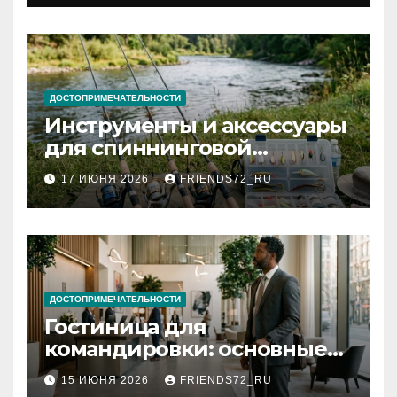
документов
ДОСТОПРИМЕЧАТЕЛЬНОСТИ
Инструменты и аксессуары
для спиннинговой
рыбалки: назначение и
17 ИЮНЯ 2026
FRIENDS72_RU
типы
ДОСТОПРИМЕЧАТЕЛЬНОСТИ
Гостиница для
командировки: основные
критерии выбора
15 ИЮНЯ 2026
FRIENDS72_RU