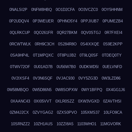
0NALSI2P
0NFM8HBQ
0O1D2CFA
0O3VCZC0
0OY5HHNM
0P2UDQV4
0P3WEUER
0PHNO5Y4
0PPJIUB7
0PUMEZB4
0QLRKCUP
0QO261FR
0QR27BKM
0QV0STGJ
0R7FXEI4
0RCWTWLK
0RH9C3CH
0S284R8O
0S4IXXQE
0S9E2KPP
0SA9HP4L
0T1MPQXC
0T8PUJB2
0T9LQ0SF
0TDEQ0TY
0TWV72OF
0U01AD7B
0U56W7B0
0UDKWD5I
0UELVNFD
0V2IXSF4
0V3N6SQF
0VJAC930
0VY5ZG3D
0W3LZD86
0W58MBQO
0W5D86N5
0W8SOPXW
0WY1BFPQ
0X4GG1J6
0XAANC43
0XI05VVT
0XLR0SZZ
0XW3VGXD
0ZAVTHSI
0ZM4J2CX
0ZVYGAG2
0ZXS0PVO
105XMS37
10LFO9CA
10SRNZZ2
10ZH1AUS
10ZZI8A5
1103WHO1
11MGVORK