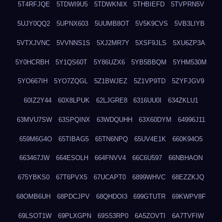
5T4RFJQE
5TDWI9U5
5TDWKNIX
5THBIEFD
5TVPRN5V
5UJY0QQ2
5UPNX603
5UUMB8OT
5V5K9CVS
5VB3LIYB
5VTXJVNC
5VVNNS1S
5XJ2MR7Y
5XSF9JLS
5XU6ZP3A
5Y0HCRBH
5Y1QS60T
5Y86UZX6
5YB5BBQM
5YHM530M
5YO667IH
5YO7ZQGL
5Z1BWJEZ
5Z1VP9TD
5ZYFJGV9
60IZ2Y44
60X8LPUK
62LJGRE8
6316UU0I
634ZKLU1
63MVU7SW
63SPQINX
63WDQUHH
63X60DYM
64996J11
659M6G4O
65TIBAG5
65TN6NPQ
65UV4E1K
660K94O5
663467JW
664ESOLH
664FNVV4
66C6U597
66NBHAON
675YBKS0
67T6PVX5
67UCAPT0
6899WHVC
68EZZKJQ
68OMB6UH
68PDCJPV
68QHDOI3
699GTUTR
69KWPV8F
69LSOT1W
69PLXGPN
69S53RP0
6A5ZOVTI
6A7TVFIW