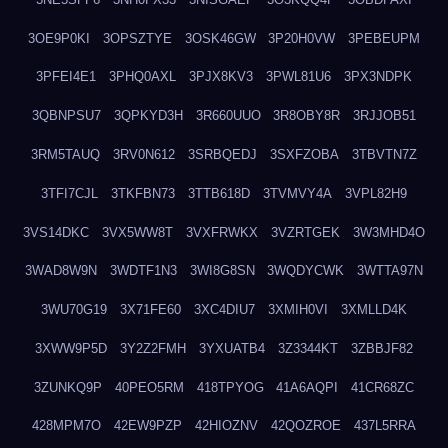
3OE9P0KI
3OPSZTYE
3OSK46GW
3P20H0VW
3PEBEUPM
3PFEI4E1
3PHQ0AXL
3PJX8KV3
3PWL81U6
3PX3NDPK
3QBNPSU7
3QPKYD3H
3R660UUO
3R8OBY8R
3RJJOB51
3RM5TAUQ
3RV0N612
3SRBQEDJ
3SXFZOBA
3TBVTN7Z
3TFI7CJL
3TKFBN73
3TTB618D
3TVMVY4A
3VPL82H9
3VS14DKC
3VX5WW8T
3VXFRWKX
3VZRTGEK
3W3MHD4O
3WAD8W9N
3WDTF1N3
3WI8G8SN
3WQDYCWK
3WTTA97N
3WU70G19
3X71FE60
3XC4DIU7
3XMIH0VI
3XMLLD4K
3XWW9P5D
3Y2Z2FMH
3YXUATB4
3Z3344KT
3ZBBJF82
3ZUNKQ9P
40PEO5RM
418TPYOG
41A6AQPI
41CR68ZC
428MPM7O
42EW9PZP
42HIOZNV
42QOZROE
437L5RRA