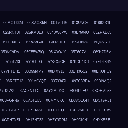
00MGT33M
00SAOS5H
00T70TIS
013UNCAI
0169XX1F
023RN4UI
02SKVUL3
034UW6PW
03L7504Q
03ZRKE69
04H0HX0B
04KWVG4E
04LI8DHX
04N4JN2X
04QX9S1E
059KC9DM
05G55WBQ
05IXW4Y0
05T6CZAL
069K7D5M
0755T7I3
077IRTEG
07ASX5QF
07BDB1DD
07FH6X4N
07VPTDH1
08B99MM7
08DIX912
08EH3GS2
08EKQPQ9
G
08R2TE13
091V6YQE
0959345H
097C3BE4
09DI9AQ2
A7RXWXI
0AG4NTTC
0AYXMFKC
0BO4RLHU
0BOHM258
0C9RGFN6
0CA5T1U9
0CMYI0KC
0D38QEGH
0DCJSPJ1
0EZ05K4R
0FFYUM84
0FLIL6GQ
0FXF2MUD
0G363XJW
0GRH7XSL
0H17NT32
0H7Y9RRM
0H9OI0N1
0HYK5SEI