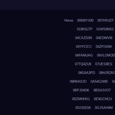
Home
006WY430
007HXU2Y
019K5LTP
01WS9NX2
04CAZD3N
04EDWV8I
04YFC57J
04ZFIS6W
06FAMUAG
06VLOMOD
07TQ4ZU9
07UES9ES
08G6A3PD
08HJRZK
09RKK0JO
0A54G2WE
0
0BPJ04DK
0BSHJVOT
0DZMHHX1
0E9GCHCU
0GI31E0A
0GJSAH4M