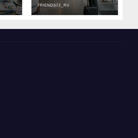
типы
FRIENDS72_RU