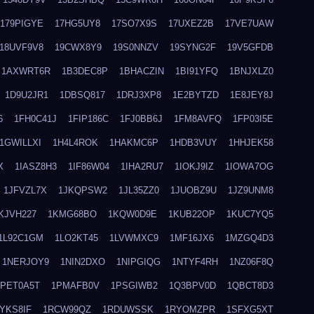
179PIGYE
17HG5UY8
17SO7X9S
17UXEZ2B
17VE7UAW
18UVF9V8
19CWX8Y9
19S0NNZV
19SYNG2F
19V5GFDB
1AXWRT6R
1B3DEC8P
1BHACZIN
1BI91YFQ
1BNJXLZ0
1D9U2JR1
1DBSQ817
1DRJ3XP8
1E2BYTZD
1E8JEY8J
6
1FH0C41J
1FIP186C
1FJ0BB6J
1FM8AVFQ
1FP03I5E
1GWILLXI
1H4L4ROK
1HAKMC6P
1HDB3VUY
1HHJEK58
X
1IASZ8H3
1IF86W04
1IHA2RU7
1IOKJ9IZ
1IOWA7OG
1JFVZL7X
1JKQPSW2
1JL35ZZ0
1JUOBZ9U
1JZ9UNM8
KJVH227
1KMG68BO
1KQW0D9E
1KUB22OP
1KUC7YQ5
1L92C1GM
1LO2KT45
1LVWMXC9
1MF16JX6
1MZGQ4D3
1NERJOY9
1NIN2DXO
1NIPGIQG
1NTYF4RH
1NZ06F8Q
1PET0A5T
1PMAFB0V
1PSGIWB2
1Q3BPV0D
1QBCT8D3
YKS8IF
1RCW99QZ
1RDUWSSK
1RYOMZPR
1SFXG5XT