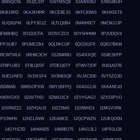
0IM5QCNL
0IUZL33Y
0J6YMSQ9
0JAWX05J
0JMG9NJH
0K8I19RD
0KA2KHRR
0KCE9EJG
0KFC83WS
0KHXDLT8
0LIQ91PM
0LPY3G1Z
0LTLQ0B4
0M40H0CT
0MCMJJJP
NFM8HBQ
0O1D2CFA
0O3VCZC0
0OY5HHNM
0P2UDQV4
0PPJIUB7
0PUMEZB4
0QLRKCUP
0QO261FR
0QR27BKM
0RCWTWLK
0RH9C3CH
0S284R8O
0S4IXXQE
0S9E2KPP
0T8PUJB2
0T9LQ0SF
0TDEQ0TY
0TWV72OF
0U01AD7B
0UELVNFD
0V2IXSF4
0V3N6SQF
0VJAC930
0VY5ZG3D
W5D86N5
0W8SOPXW
0WY1BFPQ
0X4GG1J6
0XAANC43
XW3VGXD
0ZAVTHSI
0ZM4J2CX
0ZVYGAG2
0ZXS0PVO
10SRNZZ2
10ZH1AUS
10ZZI8A5
1103WHO1
11MGVORK
2FS3WHV
12HZ1JWW
12K469CE
12QCPWZN
12UKQO0N
14GYHZ3D
14H4A825
14M9BJ75
14NJ13LJ
14PRJLGB
1546DY9V
15B2SHBQ
15C9WR6H
160ON64P
16P9KSF6