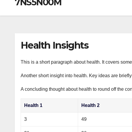
7NS5N00M
р
a
i
A
а
m
k
p
в
i
p
и
т
Health Insights
ь
This is a short paragraph about health. It covers some 
Another short insight into health. Key ideas are briefl
A concluding thought about health to round off the con
Health 1
Health 2
3
49