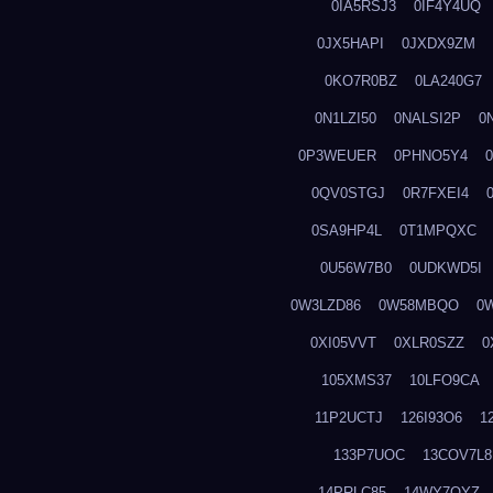
0IA5RSJ3
0IF4Y4UQ
0JX5HAPI
0JXDX9ZM
0KO7R0BZ
0LA240G7
0N1LZI50
0NALSI2P
0
0P3WEUER
0PHNO5Y4
0QV0STGJ
0R7FXEI4
0SA9HP4L
0T1MPQXC
0U56W7B0
0UDKWD5I
0W3LZD86
0W58MBQO
0
0XI05VVT
0XLR0SZZ
0
105XMS37
10LFO9CA
11P2UCTJ
126I93O6
1
133P7UOC
13COV7L8
14PRLC85
14WY7OYZ