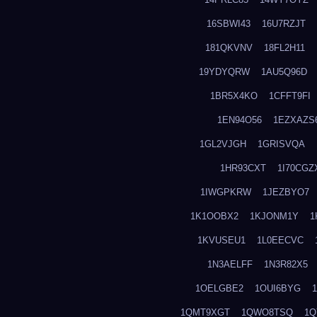
16SBWI43
16U7RZJT
181QKVNV
18FL2H11
19YDYQRW
1AU5Q96D
1BR5X4KO
1CFFT9FI
1EN94O56
1EZXAZS
1GL2VJGH
1GRISVQA
1HR93CXT
1I70CGZ
1IWGPKRW
1JEZBYO7
1K1OOBX2
1KJONM1Y
1
1KVUSEU1
1L0EECVC
1N3AELFF
1N3R82X5
1OELGBE2
1OUI6BYG
1QMT9XGT
1QWO8TSQ
1Q