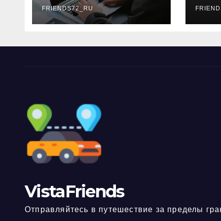
FRIENDS72_RU
дне
FRIEND
нео
док
VistaFriends
Отправляйтесь в путешествие за пределы гра