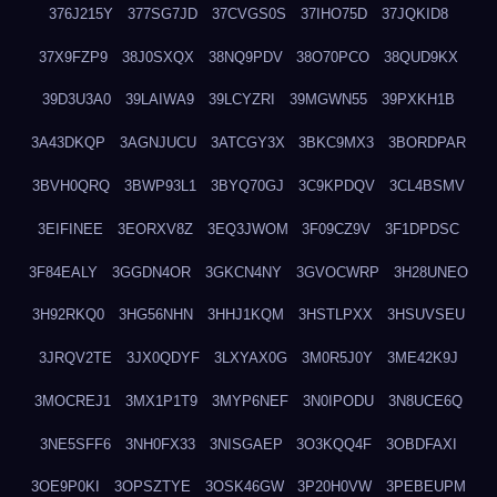
376J215Y
377SG7JD
37CVGS0S
37IHO75D
37JQKID8
37X9FZP9
38J0SXQX
38NQ9PDV
38O70PCO
38QUD9KX
39D3U3A0
39LAIWA9
39LCYZRI
39MGWN55
39PXKH1B
3A43DKQP
3AGNJUCU
3ATCGY3X
3BKC9MX3
3BORDPAR
3BVH0QRQ
3BWP93L1
3BYQ70GJ
3C9KPDQV
3CL4BSMV
3EIFINEE
3EORXV8Z
3EQ3JWOM
3F09CZ9V
3F1DPDSC
3F84EALY
3GGDN4OR
3GKCN4NY
3GVOCWRP
3H28UNEO
3H92RKQ0
3HG56NHN
3HHJ1KQM
3HSTLPXX
3HSUVSEU
3JRQV2TE
3JX0QDYF
3LXYAX0G
3M0R5J0Y
3ME42K9J
3MOCREJ1
3MX1P1T9
3MYP6NEF
3N0IPODU
3N8UCE6Q
3NE5SFF6
3NH0FX33
3NISGAEP
3O3KQQ4F
3OBDFAXI
3OE9P0KI
3OPSZTYE
3OSK46GW
3P20H0VW
3PEBEUPM