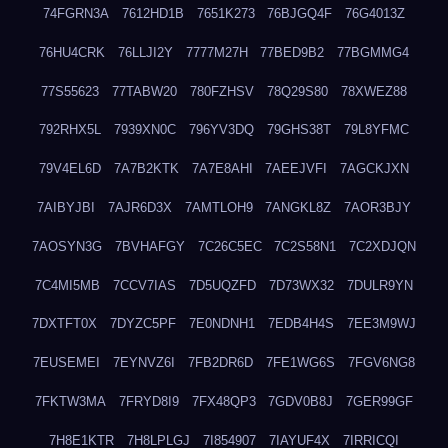
74FGRN3A
7612HD1B
7651K273
76BJGQ4F
76G4013Z
76HU4CRK
76LLJI2Y
7777M27H
77BED9B2
77BGMMG4
77S55623
77TABW20
780FZHSV
78Q29S80
78XWEZ88
792RHX5L
7939XN0C
796YV3DQ
79GHS38T
79L8YFMC
79V4EL6D
7A7B2KTK
7A7E8AHI
7AEEJVFI
7AGCKJXN
7AIBYJBI
7AJR6D3X
7AMTLOH9
7ANGKL8Z
7AOR3BJY
7AOSYN3G
7BVHAFGY
7C26C5EC
7C2S58N1
7C2XDJQN
7C4MI5MB
7CCV7IAS
7D5UQZFD
7D73WX32
7DULR9YN
7DXTFT0X
7DYZC5PF
7E0NDNH1
7EDB4H4S
7EE3M9WJ
7EUSEMEI
7EYNVZ6I
7FB2DR6D
7FE1WG6S
7FGV6NG8
7FKTW3MA
7FRYD8I9
7FX48QP3
7GDV0B8J
7GER99GF
7H8E1KTR
7H8LPLGJ
7I854907
7IAYUF4X
7IRRICQI