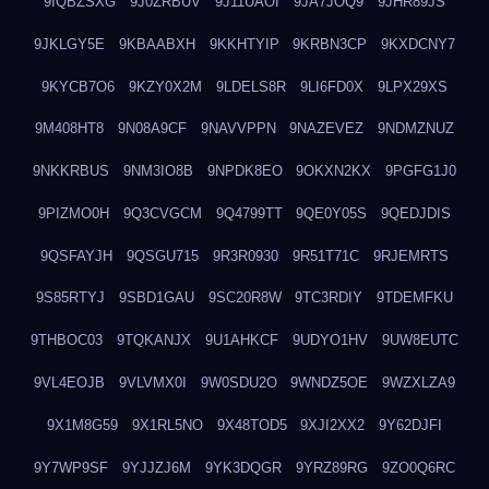
9IQBZSXG
9J0ZRBUV
9J11UAOI
9JA7JOQ9
9JHR89JS
9JKLGY5E
9KBAABXH
9KKHTYIP
9KRBN3CP
9KXDCNY7
9KYCB7O6
9KZY0X2M
9LDELS8R
9LI6FD0X
9LPX29XS
9M408HT8
9N08A9CF
9NAVVPPN
9NAZEVEZ
9NDMZNUZ
9NKKRBUS
9NM3IO8B
9NPDK8EO
9OKXN2KX
9PGFG1J0
9PIZMO0H
9Q3CVGCM
9Q4799TT
9QE0Y05S
9QEDJDIS
9QSFAYJH
9QSGU715
9R3R0930
9R51T71C
9RJEMRTS
9S85RTYJ
9SBD1GAU
9SC20R8W
9TC3RDIY
9TDEMFKU
9THBOC03
9TQKANJX
9U1AHKCF
9UDYO1HV
9UW8EUTC
9VL4EOJB
9VLVMX0I
9W0SDU2O
9WNDZ5OE
9WZXLZA9
9X1M8G59
9X1RL5NO
9X48TOD5
9XJI2XX2
9Y62DJFI
9Y7WP9SF
9YJJZJ6M
9YK3DQGR
9YRZ89RG
9ZO0Q6RC