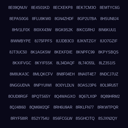
8E09QNUV
8E4S01KD
8ECXEKP8
8EK7CM3O
8EMTYC6G
8EPAS0G6
8FLU9KW0
8GN4ZHDF
8GP2U7BA
8HSUN8J4
8HV1LF0X
8I0XX43W
8IGK9S2K
8IKCGRHJ
8IN6KUU1
8IWWBYPE
8J75FPFS
8JJDB3C0
8JKNTZGY
8JO7GZIF
8JT3UC50
8K1AGK5W
8KEKFDIE
8KNPFC99
8KPYSBQS
8KXIFVGC
8KYIF5SK
8L34DAQF
8L74O55L
8LZ3S1IS
8M8UKA3C
8MLQKCFV
8N8F04EH
8NA0T4E7
8NDCJ7UZ
8NGGUDVA
8NPYUIWI
8O0YLDLN
8OASJ3P6
8OL9RU5T
8OUD8RGF
8PQTS65Y
8Q4WAGXO
8Q67LX0P
8Q89HRM2
8QJ48I60
8QM6M2QF
8RH6U9AR
8RKLFN77
8RKWTPQR
8RYF58IR
8S2Y754U
8S6FCGLW
8SGHCITQ
8SJXN2QY