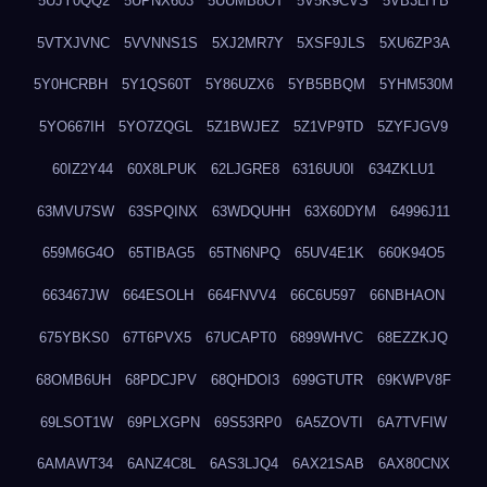
5UJY0QQ2
5UPNX603
5UUMB8OT
5V5K9CVS
5VB3LIYB
5VTXJVNC
5VVNNS1S
5XJ2MR7Y
5XSF9JLS
5XU6ZP3A
5Y0HCRBH
5Y1QS60T
5Y86UZX6
5YB5BBQM
5YHM530M
5YO667IH
5YO7ZQGL
5Z1BWJEZ
5Z1VP9TD
5ZYFJGV9
60IZ2Y44
60X8LPUK
62LJGRE8
6316UU0I
634ZKLU1
63MVU7SW
63SPQINX
63WDQUHH
63X60DYM
64996J11
659M6G4O
65TIBAG5
65TN6NPQ
65UV4E1K
660K94O5
663467JW
664ESOLH
664FNVV4
66C6U597
66NBHAON
675YBKS0
67T6PVX5
67UCAPT0
6899WHVC
68EZZKJQ
68OMB6UH
68PDCJPV
68QHDOI3
699GTUTR
69KWPV8F
69LSOT1W
69PLXGPN
69S53RP0
6A5ZOVTI
6A7TVFIW
6AMAWT34
6ANZ4C8L
6AS3LJQ4
6AX21SAB
6AX80CNX