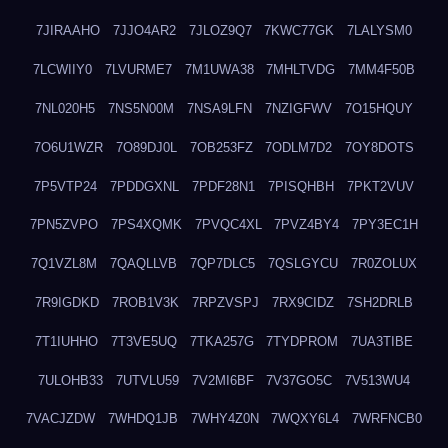
7JIRAAHO
7JJO4AR2
7JLOZ9Q7
7KWC77GK
7LALYSM0
7LCWIIY0
7LVURME7
7M1UWA38
7MHLTVDG
7MM4F50B
7NL020H5
7NS5N00M
7NSA9LFN
7NZIGFWV
7O15HQUY
7O6U1WZR
7O89DJ0L
7OB253FZ
7ODLM7D2
7OY8DOTS
7P5VTP24
7PDDGXNL
7PDF28N1
7PISQHBH
7PKT2VUV
7PN5ZVPO
7PS4XQMK
7PVQC4XL
7PVZ4BY4
7PY3EC1H
7Q1VZL8M
7QAQLLVB
7QP7DLC5
7QSLGYCU
7R0ZOLUX
7R9IGDKD
7ROB1V3K
7RPZVSPJ
7RX9CIDZ
7SH2DRLB
7T1IUHHO
7T3VE5UQ
7TKA257G
7TYDPROM
7UA3TIBE
7ULOHB33
7UTVLU59
7V2MI6BF
7V37GO5C
7V513WU4
7VACJZDW
7WHDQ1JB
7WHY4Z0N
7WQXY6L4
7WRFNCB0