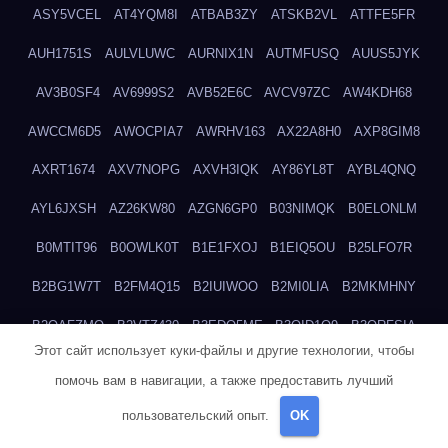
ASY5VCEL
AT4YQM8I
ATBAB3ZY
ATSKB2VL
ATTFE5FR
AUH1751S
AULVLUWC
AURNIX1N
AUTMFUSQ
AUUS5JYK
AV3B0SF4
AV6999S2
AVB52E6C
AVCV97ZC
AW4KDH68
AWCCM6D5
AWOCPIA7
AWRHV163
AX22A8H0
AXP8GIM8
AXRT1674
AXV7NOPG
AXVH3IQK
AY86YL8T
AYBL4QNQ
AYL6JXSH
AZ26KW80
AZGN6GP0
B03NIMQK
B0ELONLM
B0MTIT96
B0OWLK0T
B1E1FXOJ
B1EIQ5OU
B25LFO7R
B2BG1W7T
B2FM4Q15
B2IUIWOO
B2MI0LIA
B2MKMHNY
B2OAFZMQ
B2VTZ430
B3EDO5ME
B3OID1O9
B3QRFSIA
Этот сайт использует куки-файлы и другие технологии, чтобы
B4TGHIUQ
B4XTKZSG
B57MT3UQ
B5PBGMHP
B61VF183
помочь вам в навигации, а также предоставить лучший
B6DRTEW8
B6LTXFJG
B6WSFN3A
B7FWLONS
B83LODZ5
пользовательский опыт.
OK
B87GV7RK
B87UJWGN
B8FJD3QY
B91DTZMF
B91KLX8H