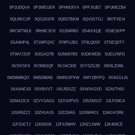
0P2UDQV4
0P3WEUER
0PHNO5Y4
0PPJIUB7
0PUMEZB4
0QLRKCUP
0QO261FR
0QR27BKM
0QV0STGJ
0R7FXEI4
0RCWTWLK
0RH9C3CH
0S284R8O
0S4IXXQE
0S9E2KPP
0SA9HP4L
0T1MPQXC
0T8PUJB2
0T9LQ0SF
0TDEQ0TY
0TWV72OF
0U01AD7B
0U56W7B0
0UDKWD5I
0UELVNFD
0V2IXSF4
0V3N6SQF
0VJAC930
0VY5ZG3D
0W3LZD86
0W58MBQO
0W5D86N5
0W8SOPXW
0WY1BFPQ
0X4GG1J6
0XAANC43
0XI05VVT
0XLR0SZZ
0XW3VGXD
0ZAVTHSI
0ZM4J2CX
0ZVYGAG2
0ZXS0PVO
105XMS37
10LFO9CA
10SRNZZ2
10ZH1AUS
10ZZI8A5
1103WHO1
11MGVORK
11P2UCTJ
126I93O6
12FS3WHV
12HZ1JWW
12K469CE