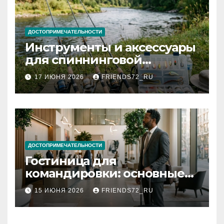
ДОСТОПРИМЕЧАТЕЛЬНОСТИ
Инструменты и аксессуары
для спиннинговой
рыбалки: назначение и
17 ИЮНЯ 2026
FRIENDS72_RU
типы
ДОСТОПРИМЕЧАТЕЛЬНОСТИ
Гостиница для
командировки: основные
критерии выбора
15 ИЮНЯ 2026
FRIENDS72_RU