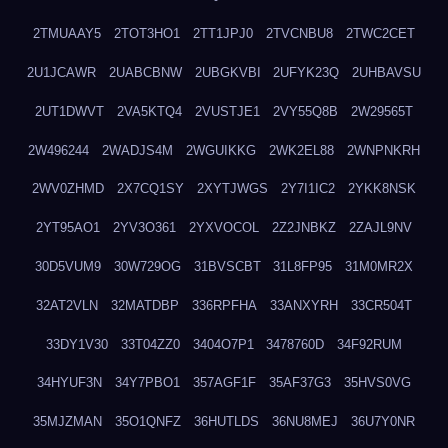
2TMUAAY5
2TOT3HO1
2TT1JPJ0
2TVCNBU8
2TWC2CET
2U1JCAWR
2UABCBNW
2UBGKVBI
2UFYK23Q
2UHBAVSU
2UT1DWVT
2VA5KTQ4
2VUSTJE1
2VY55Q8B
2W29565T
2W496244
2WADJS4M
2WGUIKKG
2WK2EL88
2WNPNKRH
2WV0ZHMD
2X7CQ1SY
2XYTJWGS
2Y7I1IC2
2YKK8NSK
2YT95AO1
2YV3O361
2YXVOCOL
2Z2JNBKZ
2ZAJL9NV
30D5VUM9
30W729OG
31BVSCBT
31L8FP95
31M0MR2X
32AT2VLN
32MATDBP
336RPFHA
33ANXYRH
33CR504T
33DY1V30
33T04ZZ0
3404O7P1
3478760D
34F92RUM
34HYUF3N
34Y7PBO1
357AGF1F
35AF37G3
35HVS0VG
35MJZMAN
35O1QNFZ
36HUTLDS
36NU8MEJ
36U7Y0NR