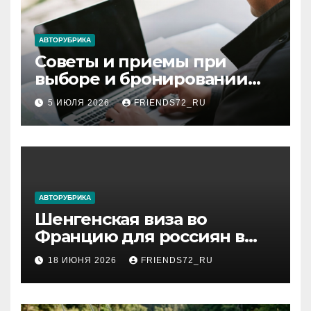
ki
АВТОРУБРИКА
Советы и приемы при
выборе и бронировании
авиабилетов
5 ИЮЛЯ 2026
FRIENDS72_RU
АВТОРУБРИКА
Шенгенская виза во
Францию для россиян в
2026 году: сроки от 3 дней
18 ИЮНЯ 2026
FRIENDS72_RU
и список необходимых
документов