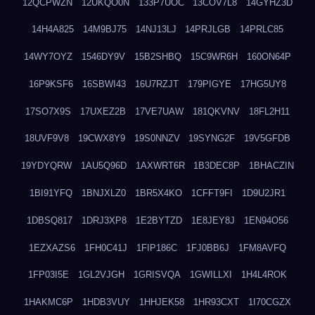
12QCPWZN
12UKQO0N
133P7UOC
13COV7L8
14GYHZ3D
14H4A825
14M9BJ75
14NJ13LJ
14PRJLGB
14PRLC85
14WY7OYZ
1546DY9V
15B2SHBQ
15C9WR6H
160ON64P
16P9KSF6
16SBWI43
16U7RZJT
179PIGYE
17HG5UY8
17SO7X9S
17UXEZ2B
17VE7UAW
181QKVNV
18FL2H11
18UVF9V8
19CWX8Y9
19S0NNZV
19SYNG2F
19V5GFDB
19YDYQRW
1AU5Q96D
1AXWRT6R
1B3DEC8P
1BHACZIN
1BI91YFQ
1BNJXLZ0
1BR5X4KO
1CFFT9FI
1D9U2JR1
1DBSQ817
1DRJ3XP8
1E2BYTZD
1E8JEY8J
1EN94O56
1EZXAZS6
1FH0C41J
1FIP186C
1FJ0BB6J
1FM8AVFQ
1FP03I5E
1GL2VJGH
1GRISVQA
1GWILLXI
1H4L4ROK
1HAKMC6P
1HDB3VUY
1HHJEK58
1HR93CXT
1I70CGZX