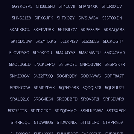
5GYKO7P3
5H18E5N3
5H4C8VII
5HANI4XK
5HER0XEV
5HNS21Z8
5IFXGJFK
5IITXOZY
5IVSLWGV
5J5FOXDN
5KAFKBC4
5KEFVRBK
5KFBILGV
5KP635PE
5KSAQAB8
5KT1DCUW
5KZYHXKG
5L1KPI2V
5L515L3S
5LCKQGH7
5LOVPA8C
5LY0K9GU
5M4U4YA3
5M8JMWFU
5MC4C6M0
5MOLUGED
5NCKLFPQ
5NI5PO7L
5NROBV9R
5NSPSK7R
5NYZ03GV
5NZ2F7XQ
5OGIRQDY
5OIXNVW6
5OPF8A7F
5PI2KCCW
5PMRZDAK
5Q7NY9BS
5QDQI5F8
5QL8UU2J
5RALQ21C
5RBG4E64
5RCDBBFD
5ROV8T2I
5RP6DWR8
5RZ72FTS
5RZPCFKF
5RZQDHMO
5SNLKYWW
5ST3XE0K
5T4RFJQE
5TDWI9U5
5TDWKNIX
5THBIEFD
5TVPRN5V