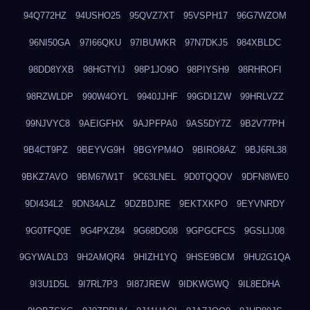
94Q772HZ
94USHO25
95QVZ7XT
95VSPH17
96G7WZOM
96NI50GA
97I66QKU
97IBUWKR
97N7DKJ5
984XBLDC
98DD8YXB
98HGTYIJ
98P1JO9O
98PIYSH9
98RHROFI
98RZWLDP
990W4OYL
9940JJHF
99GDI1ZW
99HRLVZZ
99NJVYC8
9AEIGFHX
9AJPFPA0
9AS5DY7Z
9B2V77PH
9B4CT9PZ
9BEYVG9H
9BGYPM4O
9BIRO8AZ
9BJ6RL38
9BKZ7AVO
9BM67W1T
9C63LNEL
9D0TQQOV
9DFN8WE0
9DI434L2
9DN34ALZ
9DZBDJRE
9EKTXKPO
9EYVNRDY
9G0TFQ0E
9G4PXZ84
9G68DG08
9GPGCFCS
9GSLIJ08
9GYWALD3
9H2AMQR4
9HIZH1YQ
9HSE9BCM
9HU2G1QA
9I3U1D5L
9I7RL7P3
9I87JREW
9IDKWGWQ
9IL8EDHA