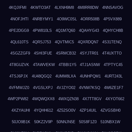
4KQJIFMI
4KWTO3AT
4LXNH9M8
4M8RR8DW
4NNSAVOG
4NOFJHTI
4NRBYMY1
4O9WC0SL
4ORR508B
4P5VX889
4PE2DGG9
4PW810LS
4Q1M7Q60
4QAHYG43
4QHYCH8B
4QL610TS
4QRSJ753
4QVTMIC5
4QXRDQN7
4S31TENQ
4SGZZGF9
4SHI3FUE
4SRMCB32
4SYJTR01
4T4UXTTO
4T8GUZVK
4TAWVEKW
4TBBI1Y5
4TJ1ASNW
4TPTYC45
4TSJ6PJX
4U48QGQ2
4UMM8LXA
4UNHPQM1
4URT243L
4VFMWJZ0
4VGSLXPJ
4VJZYO02
4VNW7KSQ
4W6ZE1F7
4WP2PW82
4WQWQXX8
4WXQZN38
4X7TT8GV
4XYOT662
4XZYAUHI
4YQHH612
4Z52SO0V
4ZP14UIL
4ZVGSBH0
50JO9B1K
50KZ2V9P
50NNJN5E
50S8F1Z0
510NBX1W