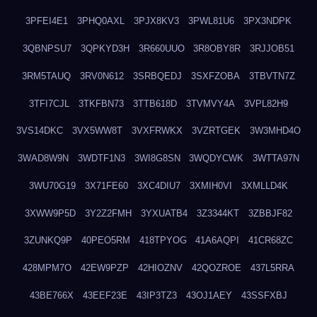
3PFEI4E1
3PHQ0AXL
3PJX8KV3
3PWL81U6
3PX3NDPK
3QBNPSU7
3QPKYD3H
3R660UUO
3R8OBY8R
3RJJOB51
3RM5TAUQ
3RV0N612
3SRBQEDJ
3SXFZOBA
3TBVTN7Z
3TFI7CJL
3TKFBN73
3TTB618D
3TVMVY4A
3VPL82H9
3VS14DKC
3VX5WW8T
3VXFRWKX
3VZRTGEK
3W3MHD4O
3WAD8W9N
3WDTF1N3
3WI8G8SN
3WQDYCWK
3WTTA97N
3WU70G19
3X71FE60
3XC4DIU7
3XMIH0VI
3XMLLD4K
3XWW9P5D
3Y2Z2FMH
3YXUATB4
3Z3344KT
3ZBBJF82
3ZUNKQ9P
40PEO5RM
418TPYOG
41A6AQPI
41CR68ZC
428MPM7O
42EW9PZP
42HIOZNV
42QOZROE
437L5RRA
43BE766X
43EEF23E
43IP3TZ3
43OJ1AEY
43SSFXBJ