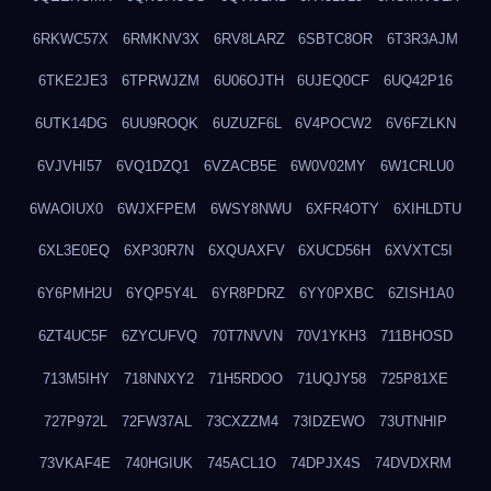
6RKWC57X
6RMKNV3X
6RV8LARZ
6SBTC8OR
6T3R3AJM
6TKE2JE3
6TPRWJZM
6U06OJTH
6UJEQ0CF
6UQ42P16
6UTK14DG
6UU9ROQK
6UZUZF6L
6V4POCW2
6V6FZLKN
6VJVHI57
6VQ1DZQ1
6VZACB5E
6W0V02MY
6W1CRLU0
6WAOIUX0
6WJXFPEM
6WSY8NWU
6XFR4OTY
6XIHLDTU
6XL3E0EQ
6XP30R7N
6XQUAXFV
6XUCD56H
6XVXTC5I
6Y6PMH2U
6YQP5Y4L
6YR8PDRZ
6YY0PXBC
6ZISH1A0
6ZT4UC5F
6ZYCUFVQ
70T7NVVN
70V1YKH3
711BHOSD
713M5IHY
718NNXY2
71H5RDOO
71UQJY58
725P81XE
727P972L
72FW37AL
73CXZZM4
73IDZEWO
73UTNHIP
73VKAF4E
740HGIUK
745ACL1O
74DPJX4S
74DVDXRM