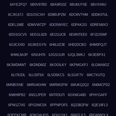
6AYEZFQ7
6B0V87BD
6BA9R10Z
6BUMJY5E
6BVXINIU
6CJKUI7J
6D1OSCXH
6D8BUPZM
6DCMVTHM
6DDK07UL
6DEL198E
6DMVW7ZP
6DO5WVEC
6DPAK2I3
6DREN8XO
6DSSGCV5
6EEGL9Z9
6EI21UCB
6EMNTEE0
6F1DJ5WF
6G3CXI93
6G3KEGYN
6H6L0Z3E
6HD2DCBO
6HM0FQJT
6HWL9A3P
6I5IUH76
6JGSI1UR
6JQL3WKJ
6K3EBPX1
6K3WDMWT
6KDND60Z
6KOOILKY
6KPMGXPJ
6LGMA8OZ
6LI78JDL
6LL59T6X
6LSD5KCS
6LSGIF7V
6MC7XUTQ
6MNBISNE
6MRU4GHW
6MRWI2FW
6MUKQ2Q2
6N6MCPD2
6N8H9PB2
6NS1JPER
6NTR3U7I
6OXMG49D
6PHYGAFF
6PM1Z7A5
6PO2WC0X
6PPNPOF5
6Q23B2FW
6QE19FL3
6QEEKCMR
6QKOAUOS
6QVIJ1K1
6R431JL5
6RGMWOLX