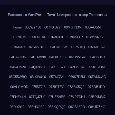
Работает на WordPress
|
Тема: Newspaperex, автор
Themeansar
Home
006WY430
007HXU2Y
00MGT33M
00SAOS5H
00T70TIS
013UNCAI
0169XX1F
019K5LTP
01WS9NX2
023RN4UI
02SKVUL3
034UW6PW
03L7504Q
03ZRKE69
04CAZD3N
04EDWV8I
04H0HX0B
04KWVG4E
04LI8DHX
04N4JN2X
04QX9S1E
04YFC57J
04ZFIS6W
059KC9DM
05G55WBQ
05IXW4Y0
05T6CZAL
069K7D5M
06FAMUAG
06VLOMOD
0755T7I3
077IRTEG
07ASX5QF
07BDB1DD
07FH6X4N
07TQ4ZU9
07UES9ES
07VPTDH1
08B99MM7
08DIX912
08EH3GS2
08EKQPQ9
08G6A3PD
08HJRZKG