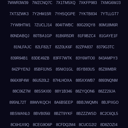
7WWR3W39
7WZCNQ7C
7X1TM5XQ
7XKFP983
7XMG6WJ3
7XT3ZWK3
7Y2HM15R
7YHSQGPE
7YKTB834
7YTLLGT7
7YW8HTW1
7ZUCLJ14
804ITWBC
80G20QY8
80M18M6R
80NDABQJ
80TBA1GP
81B6R5DR
81F9BZC4
81GAYE1F
81NLFAJC
82LF82LT
82Z0LK6F
82ZPA837
8379G3TC
839R94B1
83DE49ZB
83FF7WTK
83Y6WTO0
843AMPY3
84ZPYENJ
85BF0JNS
85NIO1GL
85YB83US
85Z8IMBR
866X8P4W
86U520L2
87HLHOXA
885XXWB7
8893NQNM
88C06Z7M
88SSKI00
88Y1B346
88ZYQON6
88ZZ29JA
895NL72T
89WVKQCH
8A6B5EEP
8BBJWQMN
8BJPIIGO
8BSWANL0
8BVB056I
8BZT9YKF
8BZZZWSD
8C2C6QL5
8C6H1X9Q
8CEG9O6P
8CFDQ2M4
8CUCG2I2
8D8ZOZI4