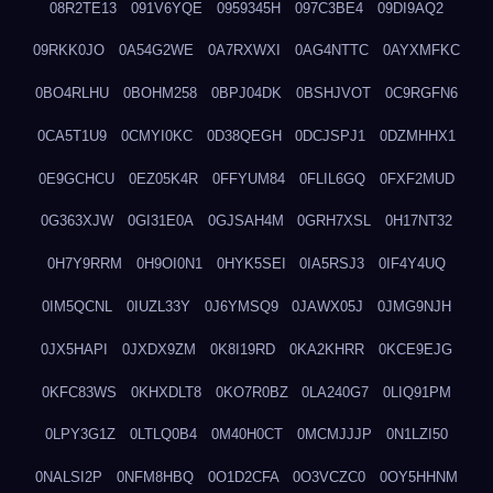
08R2TE13
091V6YQE
0959345H
097C3BE4
09DI9AQ2
09RKK0JO
0A54G2WE
0A7RXWXI
0AG4NTTC
0AYXMFKC
0BO4RLHU
0BOHM258
0BPJ04DK
0BSHJVOT
0C9RGFN6
0CA5T1U9
0CMYI0KC
0D38QEGH
0DCJSPJ1
0DZMHHX1
0E9GCHCU
0EZ05K4R
0FFYUM84
0FLIL6GQ
0FXF2MUD
0G363XJW
0GI31E0A
0GJSAH4M
0GRH7XSL
0H17NT32
0H7Y9RRM
0H9OI0N1
0HYK5SEI
0IA5RSJ3
0IF4Y4UQ
0IM5QCNL
0IUZL33Y
0J6YMSQ9
0JAWX05J
0JMG9NJH
0JX5HAPI
0JXDX9ZM
0K8I19RD
0KA2KHRR
0KCE9EJG
0KFC83WS
0KHXDLT8
0KO7R0BZ
0LA240G7
0LIQ91PM
0LPY3G1Z
0LTLQ0B4
0M40H0CT
0MCMJJJP
0N1LZI50
0NALSI2P
0NFM8HBQ
0O1D2CFA
0O3VCZC0
0OY5HHNM