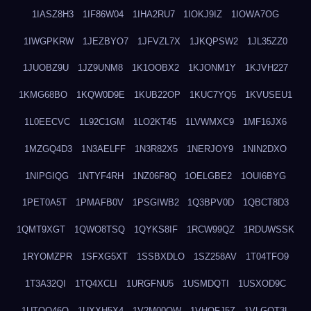
1IASZ8H3
1IF86W04
1IHA2RU7
1IOKJ9IZ
1IOWA7OG
1IWGPKRW
1JEZBYO7
1JFVZL7X
1JKQPSW2
1JL35ZZ0
1JUOBZ9U
1JZ9UNM8
1K1OOBX2
1KJONM1Y
1KJVH227
1KMG68BO
1KQW0D9E
1KUB22OP
1KUC7YQ5
1KVUSEU1
1L0EECVC
1L92C1GM
1LO2KT45
1LVWMXC9
1MF16JX6
1MZGQ4D3
1N3AELFF
1N3R82X5
1NERJOY9
1NIN2DXO
1NIPGIQG
1NTYF4RH
1NZ06F8Q
1OELGBE2
1OUI6BYG
1PET0A5T
1PMAFB0V
1PSGIWB2
1Q3BPV0D
1QBCT8D3
1QMT9XGT
1QWO8TSQ
1QYKS8IF
1RCW99QZ
1RDUWSSK
1RYOMZPR
1SFXG5XT
1SSBXDLO
1SZ258AV
1T04TFO9
1T3A32QI
1TQ4XCLI
1URGFNU5
1USMDQTI
1USXOD9C
1UTQO46Q
1UXXH5X4
1V2M00OW
1VHOFJ5Z
1VLGOT3L