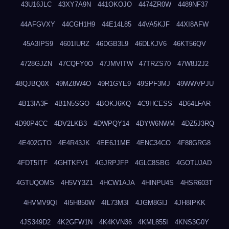
43U16JLC
43XY7A9N
441OKOJO
4474ZR0W
4489NF37
44AFGVXY
44CGH1H9
44E14L85
44VA5KJF
44XI8AFW
45A3IPS9
4601IURZ
46DGB3L9
46DLKJV6
46KT56QV
4728GJZN
47CQFY0O
47JMVITW
47TRZS70
47W8J2J2
48QJBQ0X
49MZ8W4O
49R1GYE9
49SPF3MJ
49WWVPJU
4B13IA3F
4B1N5SGO
4BOKJ6KQ
4C9HCESS
4D64LFAR
4D90P4CC
4DV2LKB3
4DWPQY14
4DYW6NWM
4DZ5J3RQ
4E402GTO
4E4R43JK
4EE6J1ME
4ENC34CO
4F88GRG8
4FDT5ITF
4GHTKFV1
4GJRPJFP
4GLC8SBG
4GOTUJAD
4GTUQOMS
4H5VY3Z1
4HCW1AJA
4HINPU4S
4HSR603T
4HVMV9QI
4I5H850W
4IL73M3I
4JGM8GIJ
4JH8IPKK
4JS349D2
4K2GFW1N
4K4KVN36
4KML855I
4KNS3G0Y