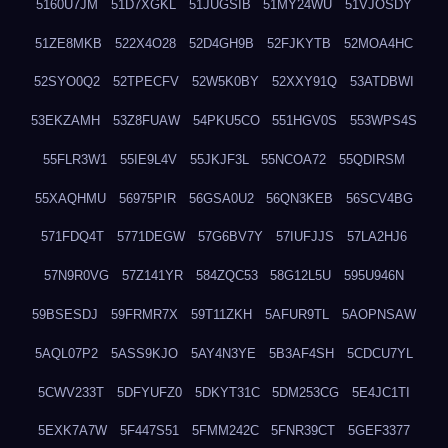
5160U7JM
51D7XGKL
51JUGSIB
51MY24WU
51VJOSDY
51ZE8MKB
522X4O28
52D4GH9B
52FJKYTB
52MOA4HC
52SYO0Q2
52TPECFV
52W5K0BY
52XXY91Q
53ATDBWI
53EKZAMH
53Z8FUAW
54PKU5CO
551HGV0S
553WPS4S
55FLR3W1
55IE9L4V
55JKJF3L
55NCOA72
55QDIRSM
55XAQHMU
56975PIR
56GSA0U2
56QN3KEB
56SCV4BG
571FDQ4T
5771DEGW
57G6BV7Y
57IUFJJS
57LA2HJ6
57N9R0VG
57Z141YR
584ZQC53
58G12L5U
595U946N
59BSESDJ
59FRMR7X
59T11ZKH
5AFUR9TL
5AOPNSAW
5AQL07P2
5ASS9KJO
5AY4N3YE
5B3AF4SH
5CDCU7YL
5CWV233T
5DFYUFZ0
5DKYT31C
5DM253CG
5E4JC1TI
5EXK7A7W
5F447S51
5FMM242C
5FNR39CT
5GEF3377