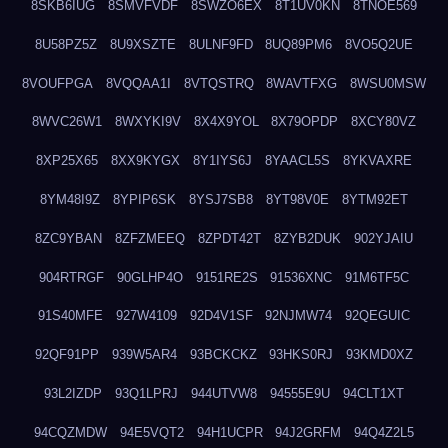
8SKB6IUG
8SMVFVDF
8SWZO6EX
8T1UV0KN
8TNOE569
8U58PZ5Z
8U9XSZTE
8ULNF9FD
8UQ89PM6
8VO5Q2UE
8VOUFPGA
8VQQAA1I
8VTQSTRQ
8WAVTFXG
8WSU0MSW
8WVC26W1
8WXYKI9V
8X4X9YOL
8X79OPDP
8XCY80VZ
8XP25X65
8XX9KYGX
8Y1IYS6J
8YAACL5S
8YKVAXRE
8YM48I9Z
8YPIP6SK
8YSJ7SB8
8YT98V0E
8YTM92ET
8ZC9YBAN
8ZFZMEEQ
8ZPDT42T
8ZYB2DUK
902YJAIU
904RTRGF
90GLHP4O
9151RE2S
91536XNC
91M6TF5C
91S40MFE
927W4109
92D4V1SF
92NJMW74
92QEGUIC
92QF91PP
939W5AR4
93BCKCKZ
93HKS0RJ
93KMD0XZ
93L2IZDP
93Q1LPRJ
944UTVW8
94555E9U
94CLT1XT
94CQZMDW
94E5VQT2
94H1UCPR
94J2GRFM
94Q4Z2L5