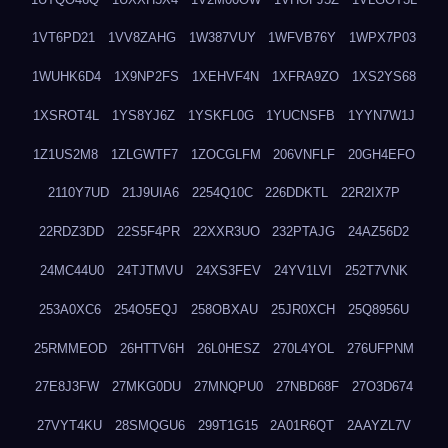
1VT6PD21
1VV8ZAHG
1W387VUY
1WFVB76Y
1WPX7P03
1WUHK6D4
1X9NP2FS
1XEHVF4N
1XFRA9ZO
1XS2YS68
1XSROT4L
1YS8YJ6Z
1YSKFL0G
1YUCNSFB
1YYN7W1J
1Z1US2M8
1ZLGWTF7
1ZOCGLFM
206VNFLF
20GH4EFO
2110Y7UD
21J9UIA6
2254Q10C
226DDKTL
22R2IX7P
22RDZ3DD
22S5F4PR
22XXR3UO
232PTAJG
24AZ56D2
24MC44U0
24TJTMVU
24XS3FEV
24YV1LVI
252T7VNK
253A0XC6
254O5EQJ
258OBXAU
25JR0XCH
25Q8956U
25RMMEOD
26HTTV6H
26L0HESZ
270L4YOL
276UFPNM
27E8J3FW
27MKG0DU
27MNQPU0
27NBD68F
27O3D674
27VYT4KU
28SMQGU6
299T1G15
2A01R6QT
2AAYZL7V