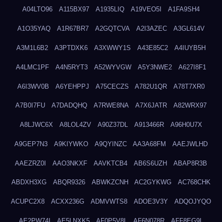
A04LTO96
A115BX97
A1935LIQ
A19VEO5I
A1FA9SH4
A1O35YAQ
A1R67BR7
A2GQTCVA
A2I3AZEC
A3GL614V
A3M1L6B2
A3PTDXK6
A3XWWY1S
A43E85C2
A4IUYB5H
A4LMC1PF
A4N5RYT3
A52WYVGW
A5Y3NWE2
A627I8F1
A6I3WV0B
A6YEHPPJ
A75CECZS
A782U1QR
A78T7XR0
A7B0I7FU
A7DADQHQ
A7RWE8NA
A7X6JATR
A82WRX97
A8LJWC6X
A8LOL4ZV
A90Z37DL
A913466R
A96H0U7X
A9GEP7N3
A9KIYWKO
A9QYINZC
AA3A68FM
AAEJWLHD
AAEZRZ0I
AAO3NKXF
AAVKTCB4
AB6S6UZH
ABAP8R3B
ABDXH3XG
ABQR9326
ABWKZCNH
AC2GYKWG
AC768CHK
ACUPC2X8
ACXX236G
ADMVWTS8
ADOE3V3Y
ADQOJYQO
AE2PW74I
AE5LNXK5
AF0P5V8L
AF6N078R
AFF8EG9L