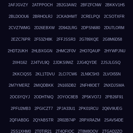
2AFJGVZY
2ATPPOCH
2B2G3AW2
2BFZFCNW
2BKKV1H5
2BLDOOU6
2BRHOLRJ
2CKA0HWT
2CRELPQI
2CSOTXFR
2CVZ7WMG
2D26EBXW
2D942LRG
2DPSN680
2DU7LORM
2EZC76PR
2F53ZH8K
2FFJSSR3
2G789XQE
2G8M6D58
2HDT2UKH
2HLBXGGN
2HMC2F0V
2HO7QAUP
2HYWPJNU
2IIHI162
2J4TVL9Q
2JDKS9WZ
2JG4QYDE
2JSJLGSQ
2KKCIQS5
2KL1TDVU
2LCI7CW6
2LN9C5H3
2LVOI55N
2M7YMERZ
2MIQDBKK
2N165DB2
2NFH8OET
2NXDJSMA
2OC6YQYJ
2ODHTNIQ
2OYOC8EB
2P5KVO7J
2PB26F91
2PFU2MB3
2PGICZT7
2PJA33U1
2PK01RCU
2Q6V9UEG
2QFIABDG
2QYABSTR
2R02B74P
2RPXRAZM
2SAV54DE
2SS1XHM0
2T0TIR21
2T4QFIOC
2T8M8OOV
2TGAD2ZO