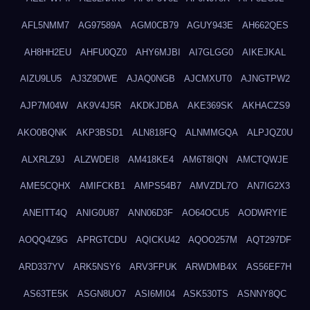
AFL5NMM7
AG97589A
AGM0CB79
AGUY943E
AH662QES
AH8HH2EU
AHFU0QZ0
AHY6MJBI
AI7GLGG0
AIKEJKAL
AIZU9LU5
AJ3Z9DWE
AJAQ0NGB
AJCMXUT0
AJNGTPW2
AJP7M04W
AK9V4J5R
AKDKJDBA
AKE369SK
AKHACZS9
AKO0BQNK
AKP3BSD1
ALN818FQ
ALNMMGQA
ALPJQZ0U
ALXRLZ9J
ALZWDEI8
AM418KE4
AM6T8IQN
AMCTQWJE
AME5CQHX
AMIFCKB1
AMPS54B7
AMVZDL7O
AN7IG2X3
ANEITT4Q
ANIG0U87
ANN06D3F
AO64OCU5
AODWRYIE
AOQQ4Z9G
APRGTCDU
AQICKU42
AQOO257M
AQT297DF
ARD337YV
ARK5NSY6
ARV3FPUK
ARWDMB4X
AS56EF7H
AS63TE5K
ASGN8UO7
ASI6MI04
ASK530TS
ASNNY8QC