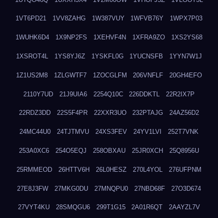
1VT6PD21
1VV8ZAHG
1W387VUY
1WFVB76Y
1WPX7P03
1WUHK6D4
1X9NP2FS
1XEHVF4N
1XFRA9ZO
1XS2YS68
1XSROT4L
1YS8YJ6Z
1YSKFL0G
1YUCNSFB
1YYN7W1J
1Z1US2M8
1ZLGWTF7
1ZOCGLFM
206VNFLF
20GH4EFO
2110Y7UD
21J9UIA6
2254Q10C
226DDKTL
22R2IX7P
22RDZ3DD
22S5F4PR
22XXR3UO
232PTAJG
24AZ56D2
24MC44U0
24TJTMVU
24XS3FEV
24YV1LVI
252T7VNK
253A0XC6
254O5EQJ
258OBXAU
25JR0XCH
25Q8956U
25RMMEOD
26HTTV6H
26L0HESZ
270L4YOL
276UFPNM
27E8J3FW
27MKG0DU
27MNQPU0
27NBD68F
27O3D674
27VYT4KU
28SMQGU6
299T1G15
2A01R6QT
2AAYZL7V