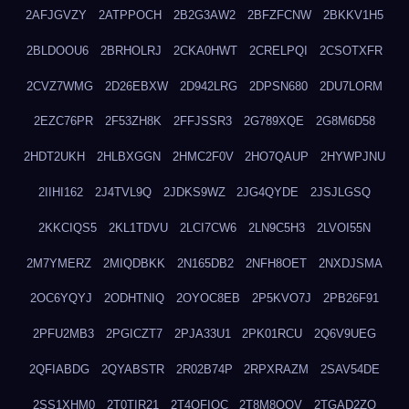
2AFJGVZY
2ATPPOCH
2B2G3AW2
2BFZFCNW
2BKKV1H5
2BLDOOU6
2BRHOLRJ
2CKA0HWT
2CRELPQI
2CSOTXFR
2CVZ7WMG
2D26EBXW
2D942LRG
2DPSN680
2DU7LORM
2EZC76PR
2F53ZH8K
2FFJSSR3
2G789XQE
2G8M6D58
2HDT2UKH
2HLBXGGN
2HMC2F0V
2HO7QAUP
2HYWPJNU
2IIHI162
2J4TVL9Q
2JDKS9WZ
2JG4QYDE
2JSJLGSQ
2KKCIQS5
2KL1TDVU
2LCI7CW6
2LN9C5H3
2LVOI55N
2M7YMERZ
2MIQDBKK
2N165DB2
2NFH8OET
2NXDJSMA
2OC6YQYJ
2ODHTNIQ
2OYOC8EB
2P5KVO7J
2PB26F91
2PFU2MB3
2PGICZT7
2PJA33U1
2PK01RCU
2Q6V9UEG
2QFIABDG
2QYABSTR
2R02B74P
2RPXRAZM
2SAV54DE
2SS1XHM0
2T0TIR21
2T4QFIOC
2T8M8OOV
2TGAD2ZO