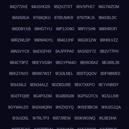
94Q772HZ
94USHO25
95QVZ7XT
95VSPH17
96G7WZOM
96NI50GA
97I66QKU
97IBUWKR
97N7DKJ5
984XBLDC
98DD8YXB
98HGTYIJ
98P1JO9O
98PIYSH9
98RHROFI
98RZWLDP
990W4OYL
9940JJHF
99GDI1ZW
99HRLVZZ
99NJVYC8
9AEIGFHX
9AJPFPA0
9AS5DY7Z
9B2V77PH
9B4CT9PZ
9BEYVG9H
9BGYPM4O
9BIRO8AZ
9BJ6RL38
9BKZ7AVO
9BM67W1T
9C63LNEL
9D0TQQOV
9DFN8WE0
9DI434L2
9DN34ALZ
9DZBDJRE
9EKTXKPO
9EYVNRDY
9G0TFQ0E
9G4PXZ84
9G68DG08
9GPGCFCS
9GSLIJ08
9GYWALD3
9H2AMQR4
9HIZH1YQ
9HSE9BCM
9HU2G1QA
9I3U1D5L
9I7RL7P3
9I87JREW
9IDKWGWQ
9IL8EDHA