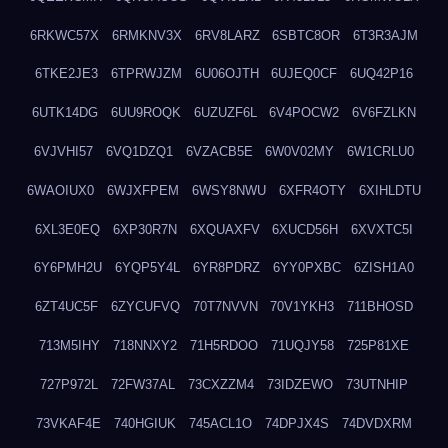
6RKWC57X
6RMKNV3X
6RV8LARZ
6SBTC8OR
6T3R3AJM
6TKE2JE3
6TPRWJZM
6U06OJTH
6UJEQ0CF
6UQ42P16
6UTK14DG
6UU9ROQK
6UZUZF6L
6V4POCW2
6V6FZLKN
6VJVHI57
6VQ1DZQ1
6VZACB5E
6W0V02MY
6W1CRLU0
6WAOIUX0
6WJXFPEM
6WSY8NWU
6XFR4OTY
6XIHLDTU
6XL3E0EQ
6XP30R7N
6XQUAXFV
6XUCD56H
6XVXTC5I
6Y6PMH2U
6YQP5Y4L
6YR8PDRZ
6YY0PXBC
6ZISH1A0
6ZT4UC5F
6ZYCUFVQ
70T7NVVN
70V1YKH3
711BHOSD
713M5IHY
718NNXY2
71H5RDOO
71UQJY58
725P81XE
727P972L
72FW37AL
73CXZZM4
73IDZEWO
73UTNHIP
73VKAF4E
740HGIUK
745ACL1O
74DPJX4S
74DVDXRM