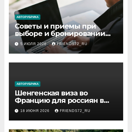
АВТОРУБРИКА
Советы и приемы при
выборе и бронировании
авиабилетов
5 ИЮЛЯ 2026
FRIENDS72_RU
АВТОРУБРИКА
Шенгенская виза во
Францию для россиян в
2026 году: сроки от 3 дней
18 ИЮНЯ 2026
FRIENDS72_RU
и список необходимых
документов