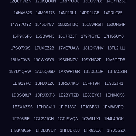
12QCPWZN
12UKQO0N
133P7UOC
13COV7L8
14GYHZ3D
14H4A825
14M9BJ75
14NJ13LJ
14PRJLGB
14PRLC85
14WY7OYZ
1546DY9V
15B2SHBQ
15C9WR6H
160ON64P
16P9KSF6
16SBWI43
16U7RZJT
179PIGYE
17HG5UY8
17SO7X9S
17UXEZ2B
17VE7UAW
181QKVNV
18FL2H11
18UVF9V8
19CWX8Y9
19S0NNZV
19SYNG2F
19V5GFDB
19YDYQRW
1AU5Q96D
1AXWRT6R
1B3DEC8P
1BHACZIN
1BI91YFQ
1BNJXLZ0
1BR5X4KO
1CFFT9FI
1D9U2JR1
1DBSQ817
1DRJ3XP8
1E2BYTZD
1E8JEY8J
1EN94O56
1EZXAZS6
1FH0C41J
1FIP186C
1FJ0BB6J
1FM8AVFQ
1FP03I5E
1GL2VJGH
1GRISVQA
1GWILLXI
1H4L4ROK
1HAKMC6P
1HDB3VUY
1HHJEK58
1HR93CXT
1I70CGZX