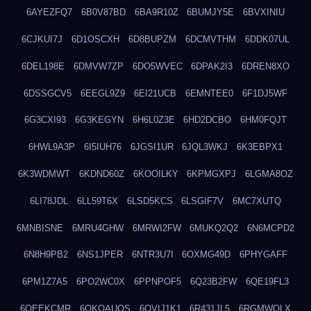
6AYEZFQ7
6B0V87BD
6BA9R10Z
6BUMJY5E
6BVXINIU
6CJKUI7J
6D1OSCXH
6D8BUPZM
6DCMVTHM
6DDK07UL
6DEL198E
6DMVW7ZP
6DO5WVEC
6DPAK2I3
6DREN8XO
6DSSGCV5
6EEGL9Z9
6EI21UCB
6EMNTEE0
6F1DJ5WF
6G3CXI93
6G3KEGYN
6H6L0Z3E
6HD2DCBO
6HM0FQJT
6HWL9A3P
6I5IUH76
6JGSI1UR
6JQL3WKJ
6K3EBPX1
6K3WDMWT
6KDND60Z
6KOOILKY
6KPMGXPJ
6LGMA8OZ
6LI78JDL
6LL59T6X
6LSD5KCS
6LSGIF7V
6MC7XUTQ
6MNBISNE
6MRU4GHW
6MRWI2FW
6MUKQ2Q2
6N6MCPD2
6N8H9PB2
6NS1JPER
6NTR3U7I
6OXMG49D
6PHYGAFF
6PM1Z7A5
6PO2WC0X
6PPNPOF5
6Q23B2FW
6QE19FL3
6QEEKCMR
6QKOAUOS
6QVIJ1K1
6R431JL5
6RGMWOLX