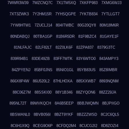
7WWR3W39
7WZCNQ7C
7X1TM5XQ
7XKFP983
7XMG6WJ3
7XT3ZWK3
7Y2HM15R
7YHSQGPE
7YKTB834
7YTLLGT7
7YW8HTW1
7ZUCLJ14
804ITWBC
80G20QY8
80M18M6R
80NDABQJ
80TBA1GP
81B6R5DR
81F9BZC4
81GAYE1F
81NLFAJC
82LF82LT
82Z0LK6F
82ZPA837
8379G3TC
839R94B1
83DE49ZB
83FF7WTK
83Y6WTO0
843AMPY3
84ZPYENJ
85BF0JNS
85NIO1GL
85YB83US
85Z8IMBR
866X8P4W
86U520L2
87HLHOXA
885XXWB7
8893NQNM
88C06Z7M
88SSKI00
88Y1B346
88ZYQON6
88ZZ29JA
895NL72T
89WVKQCH
8A6B5EEP
8BBJWQMN
8BJPIIGO
8BSWANL0
8BVB056I
8BZT9YKF
8BZZZWSD
8C2C6QL5
8C6H1X9Q
8CEG9O6P
8CFDQ2M4
8CUCG2I2
8D8ZOZI4