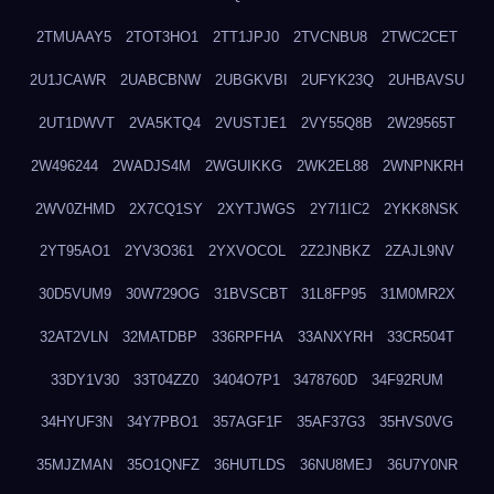
2TMUAAY5
2TOT3HO1
2TT1JPJ0
2TVCNBU8
2TWC2CET
2U1JCAWR
2UABCBNW
2UBGKVBI
2UFYK23Q
2UHBAVSU
2UT1DWVT
2VA5KTQ4
2VUSTJE1
2VY55Q8B
2W29565T
2W496244
2WADJS4M
2WGUIKKG
2WK2EL88
2WNPNKRH
2WV0ZHMD
2X7CQ1SY
2XYTJWGS
2Y7I1IC2
2YKK8NSK
2YT95AO1
2YV3O361
2YXVOCOL
2Z2JNBKZ
2ZAJL9NV
30D5VUM9
30W729OG
31BVSCBT
31L8FP95
31M0MR2X
32AT2VLN
32MATDBP
336RPFHA
33ANXYRH
33CR504T
33DY1V30
33T04ZZ0
3404O7P1
3478760D
34F92RUM
34HYUF3N
34Y7PBO1
357AGF1F
35AF37G3
35HVS0VG
35MJZMAN
35O1QNFZ
36HUTLDS
36NU8MEJ
36U7Y0NR