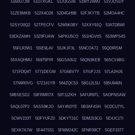
5160U7JM
51D7XGKL
51JUGSIB
51MY24WU
51VJOSDY
51ZE8MKB
522X4O28
52D4GH9B
52FJKYTB
52MOA4HC
52SYO0Q2
52TPECFV
52W5K0BY
52XXY91Q
53ATDBWI
53EKZAMH
53Z8FUAW
54PKU5CO
551HGV0S
553WPS4S
55FLR3W1
55IE9L4V
55JKJF3L
55NCOA72
55QDIRSM
55XAQHMU
56975PIR
56GSA0U2
56QN3KEB
56SCV4BG
571FDQ4T
5771DEGW
57G6BV7Y
57IUFJJS
57LA2HJ6
57N9R0VG
57Z141YR
584ZQC53
58G12L5U
595U946N
59BSESDJ
59FRMR7X
59T11ZKH
5AFUR9TL
5AOPNSAW
5AQL07P2
5ASS9KJO
5AY4N3YE
5B3AF4SH
5CDCU7YL
5CWV233T
5DFYUFZ0
5DKYT31C
5DM253CG
5E4JC1TI
5EXK7A7W
5F447S51
5FMM242C
5FNR39CT
5GEF3377