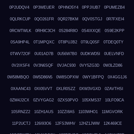
0P2UDQV4
0P3WEUER
0PHNO5Y4
0PPJIUB7
0PUMEZB4
0QLRKCUP
0QO261FR
0QR27BKM
0QV0STGJ
0R7FXEI4
0RCWTWLK
0RH9C3CH
0S284R8O
0S4IXXQE
0S9E2KPP
0SA9HP4L
0T1MPQXC
0T8PUJB2
0T9LQ0SF
0TDEQ0TY
0TWV72OF
0U01AD7B
0U56W7B0
0UDKWD5I
0UELVNFD
0V2IXSF4
0V3N6SQF
0VJAC930
0VY5ZG3D
0W3LZD86
0W58MBQO
0W5D86N5
0W8SOPXW
0WY1BFPQ
0X4GG1J6
0XAANC43
0XI05VVT
0XLR0SZZ
0XW3VGXD
0ZAVTHSI
0ZM4J2CX
0ZVYGAG2
0ZXS0PVO
105XMS37
10LFO9CA
10SRNZZ2
10ZH1AUS
10ZZI8A5
1103WHO1
11MGVORK
11P2UCTJ
126I93O6
12FS3WHV
12HZ1JWW
12K469CE