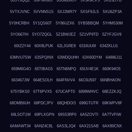
5UJY0QQ2
5UPNX603
5UUMB8OT
5V5K9CVS
5VB3LIYB
5VTXJVNC
5VVNNS1S
5XJ2MR7Y
5XSF9JLS
5XU6ZP3A
5Y0HCRBH
5Y1QS60T
5Y86UZX6
5YB5BBQM
5YHM530M
5YO667IH
5YO7ZQGL
5Z1BWJEZ
5Z1VP9TD
5ZYFJGV9
60IZ2Y44
60X8LPUK
62LJGRE8
6316UU0I
634ZKLU1
63MVU7SW
63SPQINX
63WDQUHH
63X60DYM
64996J11
659M6G4O
65TIBAG5
65TN6NPQ
65UV4E1K
660K94O5
663467JW
664ESOLH
664FNVV4
66C6U597
66NBHAON
675YBKS0
67T6PVX5
67UCAPT0
6899WHVC
68EZZKJQ
68OMB6UH
68PDCJPV
68QHDOI3
699GTUTR
69KWPV8F
69LSOT1W
69PLXGPN
69S53RP0
6A5ZOVTI
6A7TVFIW
6AMAWT34
6ANZ4C8L
6AS3LJQ4
6AX21SAB
6AX80CNX