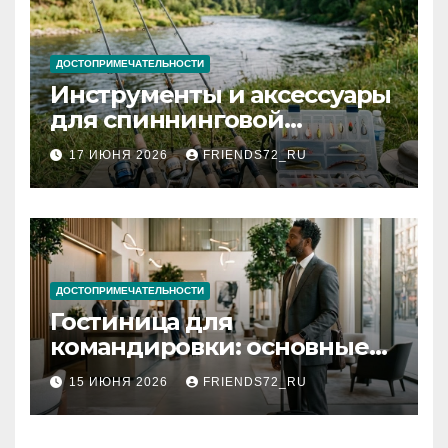
ДОСТОПРИМЕЧАТЕЛЬНОСТИ
Инструменты и аксессуары
для спиннинговой
рыбалки: назначение и
17 ИЮНЯ 2026
FRIENDS72_RU
типы
ДОСТОПРИМЕЧАТЕЛЬНОСТИ
Гостиница для
командировки: основные
критерии выбора
15 ИЮНЯ 2026
FRIENDS72_RU