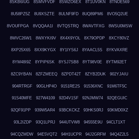
8SKB6IUG
8SMVFVDF
8SWZO6EX
8T1UV0KN
8TNOE569
8U58PZ5Z
8U9XSZTE
8ULNF9FD
8UQ89PM6
8VO5Q2UE
8VOUFPGA
8VQQAA1I
8VTQSTRQ
8WAVTFXG
8WSU0MSW
8WVC26W1
8WXYKI9V
8X4X9YOL
8X79OPDP
8XCY80VZ
8XP25X65
8XX9KYGX
8Y1IYS6J
8YAACL5S
8YKVAXRE
8YM48I9Z
8YPIP6SK
8YSJ7SB8
8YT98V0E
8YTM92ET
8ZC9YBAN
8ZFZMEEQ
8ZPDT42T
8ZYB2DUK
902YJAIU
904RTRGF
90GLHP4O
9151RE2S
91536XNC
91M6TF5C
91S40MFE
927W4109
92D4V1SF
92NJMW74
92QEGUIC
92QF91PP
939W5AR4
93BCKCKZ
93HKS0RJ
93KMD0XZ
93L2IZDP
93Q1LPRJ
944UTVW8
94555E9U
94CLT1XT
94CQZMDW
94E5VQT2
94H1UCPR
94J2GRFM
94Q4Z2L5