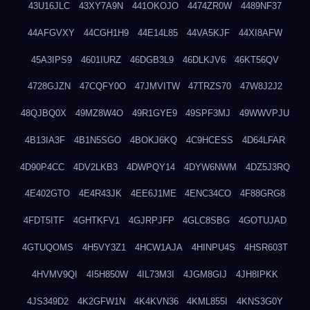
43U16JLC
43XY7A9N
441OKOJO
4474ZR0W
4489NF37
44AFGVXY
44CGH1H9
44E14L85
44VA5KJF
44XI8AFW
45A3IPS9
4601IURZ
46DGB3L9
46DLKJV6
46KT56QV
4728GJZN
47CQFY0O
47JMVITW
47TRZS70
47W8J2J2
48QJBQ0X
49MZ8W4O
49R1GYE9
49SPF3MJ
49WWVPJU
4B13IA3F
4B1N5SGO
4BOKJ6KQ
4C9HCESS
4D64LFAR
4D90P4CC
4DV2LKB3
4DWPQY14
4DYW6NWM
4DZ5J3RQ
4E402GTO
4E4R43JK
4EE6J1ME
4ENC34CO
4F88GRG8
4FDT5ITF
4GHTKFV1
4GJRPJFP
4GLC8SBG
4GOTUJAD
4GTUQOMS
4H5VY3Z1
4HCW1AJA
4HINPU4S
4HSR603T
4HVMV9QI
4I5H850W
4IL73M3I
4JGM8GIJ
4JH8IPKK
4JS349D2
4K2GFW1N
4K4KVN36
4KML855I
4KNS3G0Y