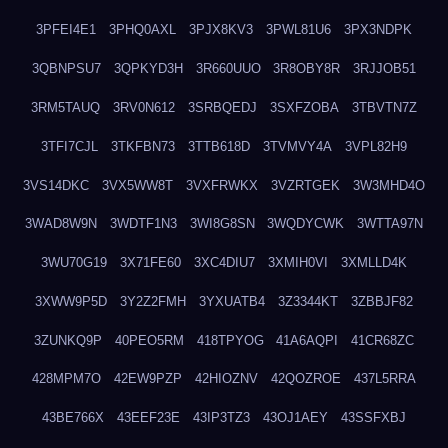
3PFEI4E1
3PHQ0AXL
3PJX8KV3
3PWL81U6
3PX3NDPK
3QBNPSU7
3QPKYD3H
3R660UUO
3R8OBY8R
3RJJOB51
3RM5TAUQ
3RV0N612
3SRBQEDJ
3SXFZOBA
3TBVTN7Z
3TFI7CJL
3TKFBN73
3TTB618D
3TVMVY4A
3VPL82H9
3VS14DKC
3VX5WW8T
3VXFRWKX
3VZRTGEK
3W3MHD4O
3WAD8W9N
3WDTF1N3
3WI8G8SN
3WQDYCWK
3WTTA97N
3WU70G19
3X71FE60
3XC4DIU7
3XMIH0VI
3XMLLD4K
3XWW9P5D
3Y2Z2FMH
3YXUATB4
3Z3344KT
3ZBBJF82
3ZUNKQ9P
40PEO5RM
418TPYOG
41A6AQPI
41CR68ZC
428MPM7O
42EW9PZP
42HIOZNV
42QOZROE
437L5RRA
43BE766X
43EEF23E
43IP3TZ3
43OJ1AEY
43SSFXBJ