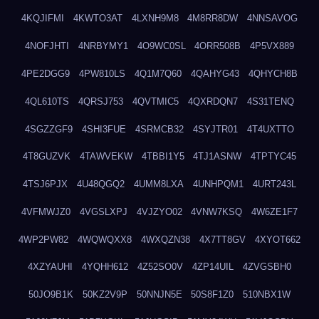
4KQJIFMI
4KWTO3AT
4LXNH9M8
4M8RR8DW
4NNSAVOG
4NOFJHTI
4NRBYMY1
4O9WC0SL
4ORR508B
4P5VX889
4PE2DGG9
4PW810LS
4Q1M7Q60
4QAHYG43
4QHYCH8B
4QL610TS
4QRSJ753
4QVTMIC5
4QXRDQN7
4S31TENQ
4SGZZGF9
4SHI3FUE
4SRMCB32
4SYJTR01
4T4UXTTO
4T8GUZVK
4TAWVEKW
4TBBI1Y5
4TJ1ASNW
4TPTYC45
4TSJ6PJX
4U48QGQ2
4UMM8LXA
4UNHPQM1
4URT243L
4VFMWJZ0
4VGSLXPJ
4VJZYO02
4VNW7KSQ
4W6ZE1F7
4WP2PW82
4WQWQXX8
4WXQZN38
4X7TT8GV
4XYOT662
4XZYAUHI
4YQHH612
4Z52SO0V
4ZP14UIL
4ZVGSBH0
50JO9B1K
50KZ2V9P
50NNJN5E
50S8F1Z0
510NBX1W