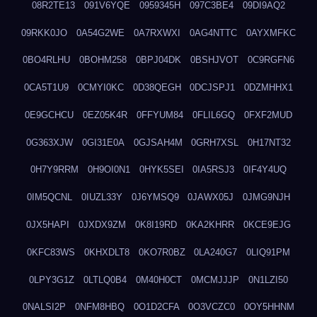
08R2TE13
091V6YQE
0959345H
097C3BE4
09DI9AQ2
09RKK0JO
0A54G2WE
0A7RXWXI
0AG4NTTC
0AYXMFKC
0BO4RLHU
0BOHM258
0BPJ04DK
0BSHJVOT
0C9RGFN6
0CA5T1U9
0CMYI0KC
0D38QEGH
0DCJSPJ1
0DZMHHX1
0E9GCHCU
0EZ05K4R
0FFYUM84
0FLIL6GQ
0FXF2MUD
0G363XJW
0GI31E0A
0GJSAH4M
0GRH7XSL
0H17NT32
0H7Y9RRM
0H9OI0N1
0HYK5SEI
0IA5RSJ3
0IF4Y4UQ
0IM5QCNL
0IUZL33Y
0J6YMSQ9
0JAWX05J
0JMG9NJH
0JX5HAPI
0JXDX9ZM
0K8I19RD
0KA2KHRR
0KCE9EJG
0KFC83WS
0KHXDLT8
0KO7R0BZ
0LA240G7
0LIQ91PM
0LPY3G1Z
0LTLQ0B4
0M40H0CT
0MCMJJJP
0N1LZI50
0NALSI2P
0NFM8HBQ
0O1D2CFA
0O3VCZC0
0OY5HHNM