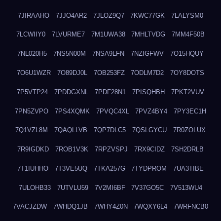
7JIRAAHO
7JJO4AR2
7JLOZ9Q7
7KWC77GK
7LALYSM0
7LCWIIY0
7LVURME7
7M1UWA38
7MHLTVDG
7MM4F50B
7NL020H5
7NS5N00M
7NSA9LFN
7NZIGFWV
7O15HQUY
7O6U1WZR
7O89DJ0L
7OB253FZ
7ODLM7D2
7OY8DOTS
7P5VTP24
7PDDGXNL
7PDF28N1
7PISQHBH
7PKT2VUV
7PN5ZVPO
7PS4XQMK
7PVQC4XL
7PVZ4BY4
7PY3EC1H
7Q1VZL8M
7QAQLLVB
7QP7DLC5
7QSLGYCU
7R0ZOLUX
7R9IGDKD
7ROB1V3K
7RPZVSPJ
7RX9CIDZ
7SH2DRLB
7T1IUHHO
7T3VE5UQ
7TKA257G
7TYDPROM
7UA3TIBE
7ULOHB33
7UTVLU59
7V2MI6BF
7V37GO5C
7V513WU4
7VACJZDW
7WHDQ1JB
7WHY4Z0N
7WQXY6L4
7WRFNCB0