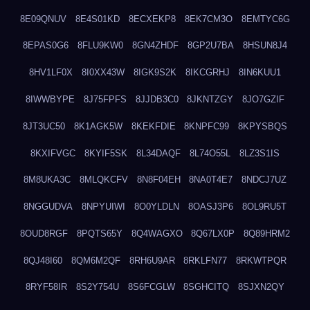
8E09QNUV
8E4S01KD
8ECXEKP8
8EK7CM3O
8EMTYC6G
8EPAS0G6
8FLU9KW0
8GN4ZHDF
8GP2U7BA
8HSUN8J4
8HV1LF0X
8I0XX43W
8IGK9S2K
8IKCGRHJ
8IN6KUU1
8IWWBYPE
8J75FPFS
8JJDB3C0
8JKNTZGY
8JO7GZIF
8JT3UC50
8K1AGK5W
8KEKFDIE
8KNPFC99
8KPYSBQS
8KXIFVGC
8KYIF5SK
8L34DAQF
8L74O55L
8LZ3S1IS
8M8UKA3C
8MLQKCFV
8N8F04EH
8NA0T4E7
8NDCJ7UZ
8NGGUDVA
8NPYUIWI
8O0YLDLN
8OASJ3P6
8OL9RU5T
8OUD8RGF
8PQTS65Y
8Q4WAGXO
8Q67LX0P
8Q89HRM2
8QJ48I60
8QM6M2QF
8RH6U9AR
8RKLFN77
8RKWTPQR
8RYF58IR
8S2Y754U
8S6FCGLW
8SGHCITQ
8SJXN2QY