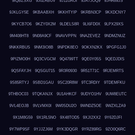
9IQBZSXG
9J0ZRBUV
9J11UAOI
9JA7JOQ9
9JHR89JS
9JKLGY5E
9KBAABXH
9KKHTYIP
9KRBN3CP
9KXDCNY7
9KYCB7O6
9KZY0X2M
9LDELS8R
9LI6FD0X
9LPX29XS
9M408HT8
9N08A9CF
9NAVVPPN
9NAZEVEZ
9NDMZNUZ
9NKKRBUS
9NM3IO8B
9NPDK8EO
9OKXN2KX
9PGFG1J0
9PIZMO0H
9Q3CVGCM
9Q4799TT
9QE0Y05S
9QEDJDIS
9QSFAYJH
9QSGU715
9R3R0930
9R51T71C
9RJEMRTS
9S85RTYJ
9SBD1GAU
9SC20R8W
9TC3RDIY
9TDEMFKU
9THBOC03
9TQKANJX
9U1AHKCF
9UDYO1HV
9UW8EUTC
9VL4EOJB
9VLVMX0I
9W0SDU2O
9WNDZ5OE
9WZXLZA9
9X1M8G59
9X1RL5NO
9X48TOD5
9XJI2XX2
9Y62DJFI
9Y7WP9SF
9YJJZJ6M
9YK3DQGR
9YRZ89RG
9ZO0Q6RC