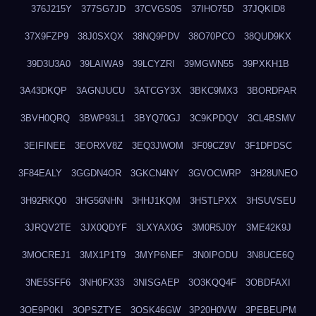
376J215Y
377SG7JD
37CVGS0S
37IHO75D
37JQKID8
37X9FZP9
38J0SXQX
38NQ9PDV
38O70PCO
38QUD9KX
39D3U3A0
39LAIWA9
39LCYZRI
39MGWN55
39PXKH1B
3A43DKQP
3AGNJUCU
3ATCGY3X
3BKC9MX3
3BORDPAR
3BVH0QRQ
3BWP93L1
3BYQ70GJ
3C9KPDQV
3CL4BSMV
3EIFINEE
3EORXV8Z
3EQ3JWOM
3F09CZ9V
3F1DPDSC
3F84EALY
3GGDN4OR
3GKCN4NY
3GVOCWRP
3H28UNEO
3H92RKQ0
3HG56NHN
3HHJ1KQM
3HSTLPXX
3HSUVSEU
3JRQV2TE
3JX0QDYF
3LXYAX0G
3M0R5J0Y
3ME42K9J
3MOCREJ1
3MX1P1T9
3MYP6NEF
3N0IPODU
3N8UCE6Q
3NE5SFF6
3NH0FX33
3NISGAEP
3O3KQQ4F
3OBDFAXI
3OE9P0KI
3OPSZTYE
3OSK46GW
3P20H0VW
3PEBEUPM