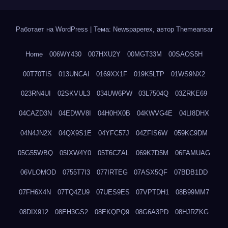
Работает на WordPress
|
Тема: Newspaperex, автор
Themeansar
Home
006WY430
007HXU2Y
00MGT33M
00SAOS5H
00T70TIS
013UNCAI
0169XX1F
019K5LTP
01WS9NX2
023RN4UI
02SKVUL3
034UW6PW
03L7504Q
03ZRKE69
04CAZD3N
04EDWV8I
04H0HX0B
04KWVG4E
04LI8DHX
04N4JN2X
04QX9S1E
04YFC57J
04ZFIS6W
059KC9DM
05G55WBQ
05IXW4Y0
05T6CZAL
069K7D5M
06FAMUAG
06VLOMOD
0755T7I3
077IRTEG
07ASX5QF
07BDB1DD
07FH6X4N
07TQ4ZU9
07UES9ES
07VPTDH1
08B99MM7
08DIX912
08EH3GS2
08EKQPQ9
08G6A3PD
08HJRZKG