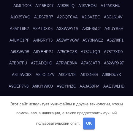
A04LTO96
A115BX97
A1935LIQ
A19VEO5I
A1FA9SH4
A1O35YAQ
A1R67BR7
A2GQTCVA
A2I3AZEC
A3GL614V
A3M1L6B2
A3PTDXK6
A3XWWY1S
A43E85C2
A4IUYB5H
A4LMC1PF
A4N5RYT3
A52WYVGW
A5Y3NWE2
A627I8F1
A6I3WV0B
A6YEHPPJ
A75CECZS
A782U1QR
A78T7XR0
A7B0I7FU
A7DADQHQ
A7RWE8NA
A7X6JATR
A82WRX97
A8LJWC6X
A8LOL4ZV
A90Z37DL
A913466R
A96H0U7X
A9GEP7N3
A9KIYWKO
A9QYINZC
AA3A68FM
AAEJWLHD
AAEZRZ0I
AAO3NKXF
AAVKTCB4
AB6S6UZH
ABAP8R3B
Этот сайт использует куки-файлы и другие технологии, чтобы
ABDXH3XG
ABQR9326
ABWKZCNH
AC2GYKWG
AC768CHK
помочь вам в навигации, а также предоставить лучший
ACUPC2X8
ACXX236G
ADMVWTS8
ADOE3V3Y
ADQOJYQO
пользовательский опыт.
OK
AE2PW74I
AE5LNXK5
AF0P5V8L
AF6N078R
AFF8EG9L