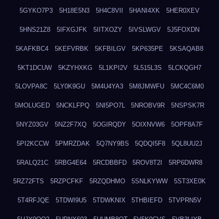
5GYKO7P3
5H18E5N3
5H4C8VII
5HANI4XK
5HER0XEV
5HNS21Z8
5IFXGJFK
5IITXOZY
5IVSLWGV
5J5FOXDN
5KAFKBC4
5KEFVRBK
5KFBILGV
5KP635PE
5KSAQAB8
5KT1DCUW
5KZYHXKG
5L1KPI2V
5L515L3S
5LCKQGH7
5LOVPA8C
5LY0K9GU
5M4U4YA3
5M8JMWFU
5MC4C6M0
5MOLUGED
5NCKLFPQ
5NI5PO7L
5NROBV9R
5NSPSK7R
5NYZ03GV
5NZ2F7XQ
5OGIRQDY
5OIXNVW6
5OPF8A7F
5PI2KCCW
5PMRZDAK
5Q7NY9BS
5QDQI5F8
5QL8UU2J
5RALQ21C
5RBG4E64
5RCDBBFD
5ROV8T2I
5RP6DWR8
5RZ72FTS
5RZPCFKF
5RZQDHMO
5SNLKYWW
5ST3XE0K
5T4RFJQE
5TDWI9U5
5TDWKNIX
5THBIEFD
5TVPRN5V