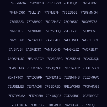
74FGRN3A
7612HD1B
7651K273
76BJGQ4F
76G4013Z
76HU4CRK
76LLJI2Y
7777M27H
77BED9B2
77BGMMG4
77S55623
77TABW20
780FZHSV
78Q29S80
78XWEZ88
792RHX5L
7939XN0C
796YV3DQ
79GHS38T
79L8YFMC
79V4EL6D
7A7B2KTK
7A7E8AHI
7AEEJVFI
7AGCKJXN
7AIBYJBI
7AJR6D3X
7AMTLOH9
7ANGKL8Z
7AOR3BJY
7AOSYN3G
7BVHAFGY
7C26C5EC
7C2S58N1
7C2XDJQN
7C4MI5MB
7CCV7IAS
7D5UQZFD
7D73WX32
7DULR9YN
7DXTFT0X
7DYZC5PF
7E0NDNH1
7EDB4H4S
7EE3M9WJ
7EUSEMEI
7EYNVZ6I
7FB2DR6D
7FE1WG6S
7FGV6NG8
7FKTW3MA
7FRYD8I9
7FX48QP3
7GDV0B8J
7GER99GF
7H8E1KTR
7H8LPLGJ
7I854907
7IAYUF4X
7IRRICQI