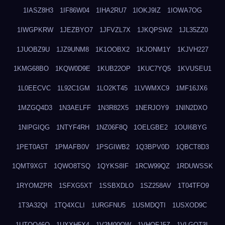
1IASZ8H3
1IF86W04
1IHA2RU7
1IOKJ9IZ
1IOWA7OG
1IWGPKRW
1JEZBYO7
1JFVZL7X
1JKQPSW2
1JL35ZZ0
1JUOBZ9U
1JZ9UNM8
1K1OOBX2
1KJONM1Y
1KJVH227
1KMG68BO
1KQW0D9E
1KUB22OP
1KUC7YQ5
1KVUSEU1
1L0EECVC
1L92C1GM
1LO2KT45
1LVWMXC9
1MF16JX6
1MZGQ4D3
1N3AELFF
1N3R82X5
1NERJOY9
1NIN2DXO
1NIPGIQG
1NTYF4RH
1NZ06F8Q
1OELGBE2
1OUI6BYG
1PET0A5T
1PMAFB0V
1PSGIWB2
1Q3BPV0D
1QBCT8D3
1QMT9XGT
1QWO8TSQ
1QYKS8IF
1RCW99QZ
1RDUWSSK
1RYOMZPR
1SFXG5XT
1SSBXDLO
1SZ258AV
1T04TFO9
1T3A32QI
1TQ4XCLI
1URGFNU5
1USMDQTI
1USXOD9C
1UTQO46Q
1UXXH5X4
1V2M00OW
1VHOFJ5Z
1VLGOT3L