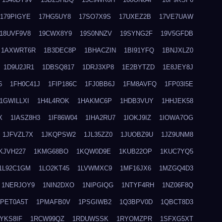
179PIGYE
17HG5UY8
17SO7X9S
17UXEZ2B
17VE7UAW
18UVF9V8
19CWX8Y9
19S0NNZV
19SYNG2F
19V5GFDB
1AXWRT6R
1B3DEC8P
1BHACZIN
1BI91YFQ
1BNJXLZ0
1D9U2JR1
1DBSQ817
1DRJ3XP8
1E2BYTZD
1E8JEY8J
6
1FH0C41J
1FIP186C
1FJ0BB6J
1FM8AVFQ
1FP03I5E
1GWILLXI
1H4L4ROK
1HAKMC6P
1HDB3VUY
1HHJEK58
X
1IASZ8H3
1IF86W04
1IHA2RU7
1IOKJ9IZ
1IOWA7OG
1JFVZL7X
1JKQPSW2
1JL35ZZ0
1JUOBZ9U
1JZ9UNM8
KJVH227
1KMG68BO
1KQW0D9E
1KUB22OP
1KUC7YQ5
1L92C1GM
1LO2KT45
1LVWMXC9
1MF16JX6
1MZGQ4D3
1NERJOY9
1NIN2DXO
1NIPGIQG
1NTYF4RH
1NZ06F8Q
1PET0A5T
1PMAFB0V
1PSGIWB2
1Q3BPV0D
1QBCT8D3
YKS8IF
1RCW99QZ
1RDUWSSK
1RYOMZPR
1SFXG5XT