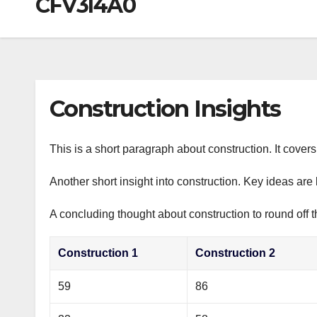
CFV3I4A0
р
a
i
A
а
m
k
p
в
i
p
и
т
Construction Insights
ь
This is a short paragraph about construction. It cover
Another short insight into construction. Key ideas are 
A concluding thought about construction to round off t
Construction 1
Construction 2
59
86