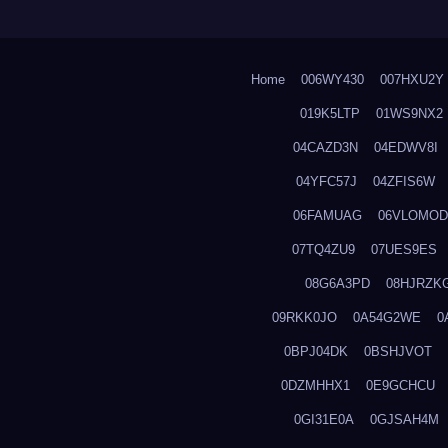
Home
006WY430
007HXU2Y
019K5LTP
01WS9NX2
04CAZD3N
04EDWV8I
04YFC57J
04ZFIS6W
06FAMUAG
06VLOMOD
07TQ4ZU9
07UES9ES
08G6A3PD
08HJRZK
09RKK0JO
0A54G2WE
0
0BPJ04DK
0BSHJVOT
0DZMHHX1
0E9GCHCU
0GI31E0A
0GJSAH4M