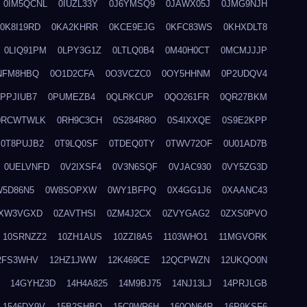
0IM5QCNL
0IUZL33Y
0J6YMSQ9
0JAWX05J
0JMG9NJH
0K8I19RD
0KA2KHRR
0KCE9EJG
0KFC83WS
0KHXDLT8
0LIQ91PM
0LPY3G1Z
0LTLQ0B4
0M40H0CT
0MCMJJJP
NFM8HBQ
0O1D2CFA
0O3VCZC0
0OY5HHNM
0P2UDQV4
0PPJIUB7
0PUMEZB4
0QLRKCUP
0QO261FR
0QR27BKM
0RCWTWLK
0RH9C3CH
0S284R8O
0S4IXXQE
0S9E2KPP
0T8PUJB2
0T9LQ0SF
0TDEQ0TY
0TWV72OF
0U01AD7B
0UELVNFD
0V2IXSF4
0V3N6SQF
0VJAC930
0VY5ZG3D
W5D86N5
0W8SOPXW
0WY1BFPQ
0X4GG1J6
0XAANC43
XW3VGXD
0ZAVTHSI
0ZM4J2CX
0ZVYGAG2
0ZXS0PVO
10SRNZZ2
10ZH1AUS
10ZZI8A5
1103WHO1
11MGVORK
2FS3WHV
12HZ1JWW
12K469CE
12QCPWZN
12UKQO0N
14GYHZ3D
14H4A825
14M9BJ75
14NJ13LJ
14PRJLGB
1546DY9V
15B2SHBQ
15C9WR6H
160ON64P
16P9KSF6