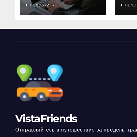
FRIENDS72_RU
дне
FRIEND
нео
док
VistaFriends
Отправляйтесь в путешествие за пределы гра