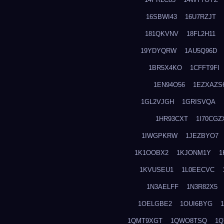
16SBWI43
16U7RZJT
181QKVNV
18FL2H11
19YDYQRW
1AU5Q96D
1BR5X4KO
1CFFT9FI
1EN94O56
1EZXAZS
1GL2VJGH
1GRISVQA
1HR93CXT
1I70CGZ
1IWGPKRW
1JEZBYO7
1K1OOBX2
1KJONM1Y
1
1KVUSEU1
1L0EECVC
1N3AELFF
1N3R82X5
1OELGBE2
1OUI6BYG
1QMT9XGT
1QWO8TSQ
1Q