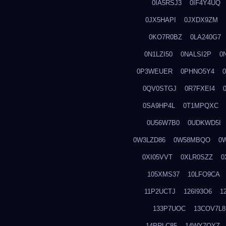
0IA5RSJ3
0IF4Y4UQ
0JX5HAPI
0JXDX9ZM
0KO7R0BZ
0LA240G7
0N1LZI50
0NALSI2P
0
0P3WEUER
0PHNO5Y4
0QV0STGJ
0R7FXEI4
0SA9HP4L
0T1MPQXC
0U56W7B0
0UDKWD5I
0W3LZD86
0W58MBQO
0
0XI05VVT
0XLR0SZZ
0
105XMS37
10LFO9CA
11P2UCTJ
126I93O6
1
133P7UOC
13COV7L8
14PRLC85
14WY7OYZ