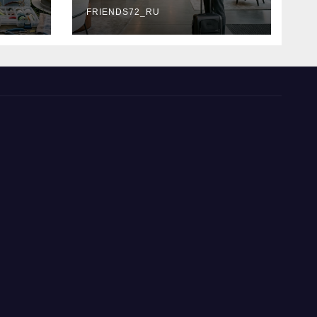
типы
FRIENDS72_RU