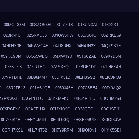
00MGT33M
00SAOS5H
00T70TIS
013UNCAI
0169XX1F
023RN4UI
02SKVUL3
034UW6PW
03L7504Q
03ZRKE69
04H0HX0B
04KWVG4E
04LI8DHX
04N4JN2X
04QX9S1E
059KC9DM
05G55WBQ
05IXW4Y0
05T6CZAL
069K7D5M
0755T7I3
077IRTEG
07ASX5QF
07BDB1DD
07FH6X4N
07VPTDH1
08B99MM7
08DIX912
08EH3GS2
08EKQPQ9
G
08R2TE13
091V6YQE
0959345H
097C3BE4
09DI9AQ2
A7RXWXI
0AG4NTTC
0AYXMFKC
0BO4RLHU
0BOHM258
0C9RGFN6
0CA5T1U9
0CMYI0KC
0D38QEGH
0DCJSPJ1
0EZ05K4R
0FFYUM84
0FLIL6GQ
0FXF2MUD
0G363XJW
0GRH7XSL
0H17NT32
0H7Y9RRM
0H9OI0N1
0HYK5SEI