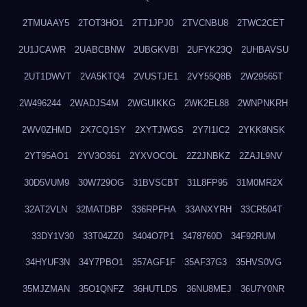
2TMUAAY5
2TOT3HO1
2TT1JPJ0
2TVCNBU8
2TWC2CET
2U1JCAWR
2UABCBNW
2UBGKVBI
2UFYK23Q
2UHBAVSU
2UT1DWVT
2VA5KTQ4
2VUSTJE1
2VY55Q8B
2W29565T
2W496244
2WADJS4M
2WGUIKKG
2WK2EL88
2WNPNKRH
2WV0ZHMD
2X7CQ1SY
2XYTJWGS
2Y7I1IC2
2YKK8NSK
2YT95AO1
2YV3O361
2YXVOCOL
2Z2JNBKZ
2ZAJL9NV
30D5VUM9
30W729OG
31BVSCBT
31L8FP95
31M0MR2X
32AT2VLN
32MATDBP
336RPFHA
33ANXYRH
33CR504T
33DY1V30
33T04ZZ0
3404O7P1
3478760D
34F92RUM
34HYUF3N
34Y7PBO1
357AGF1F
35AF37G3
35HVS0VG
35MJZMAN
35O1QNFZ
36HUTLDS
36NU8MEJ
36U7Y0NR