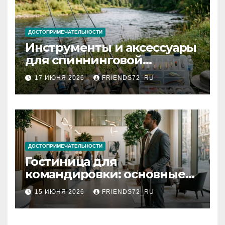
ДОСТОПРИМЕЧАТЕЛЬНОСТИ
Инструменты и аксессуары
для спиннинговой
рыбалки: назначение и
17 ИЮНЯ 2026
FRIENDS72_RU
типы
ДОСТОПРИМЕЧАТЕЛЬНОСТИ
Гостиница для
командировки: основные
критерии выбора
15 ИЮНЯ 2026
FRIENDS72_RU