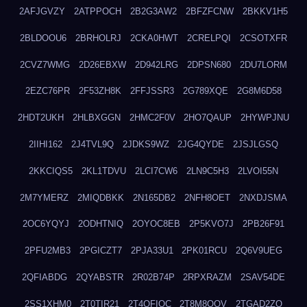
2AFJGVZY
2ATPPOCH
2B2G3AW2
2BFZFCNW
2BKKV1H5
2BLDOOU6
2BRHOLRJ
2CKA0HWT
2CRELPQI
2CSOTXFR
2CVZ7WMG
2D26EBXW
2D942LRG
2DPSN680
2DU7LORM
2EZC76PR
2F53ZH8K
2FFJSSR3
2G789XQE
2G8M6D58
2HDT2UKH
2HLBXGGN
2HMC2F0V
2HO7QAUP
2HYWPJNU
2IIHI162
2J4TVL9Q
2JDKS9WZ
2JG4QYDE
2JSJLGSQ
2KKCIQS5
2KL1TDVU
2LCI7CW6
2LN9C5H3
2LVOI55N
2M7YMERZ
2MIQDBKK
2N165DB2
2NFH8OET
2NXDJSMA
2OC6YQYJ
2ODHTNIQ
2OYOC8EB
2P5KVO7J
2PB26F91
2PFU2MB3
2PGICZT7
2PJA33U1
2PK01RCU
2Q6V9UEG
2QFIABDG
2QYABSTR
2R02B74P
2RPXRAZM
2SAV54DE
2SS1XHM0
2T0TIR21
2T4QFIOC
2T8M8OOV
2TGAD2ZO