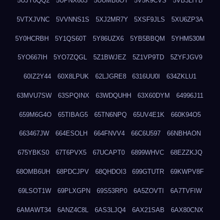
5UJY0QQ2
5UPNX603
5UUMB8OT
5V5K9CVS
5VB3LIYB
5VTXJVNC
5VVNNS1S
5XJ2MR7Y
5XSF9JLS
5XU6ZP3A
5Y0HCRBH
5Y1QS60T
5Y86UZX6
5YB5BBQM
5YHM530M
5YO667IH
5YO7ZQGL
5Z1BWJEZ
5Z1VP9TD
5ZYFJGV9
60IZ2Y44
60X8LPUK
62LJGRE8
6316UU0I
634ZKLU1
63MVU7SW
63SPQINX
63WDQUHH
63X60DYM
64996J11
659M6G4O
65TIBAG5
65TN6NPQ
65UV4E1K
660K94O5
663467JW
664ESOLH
664FNVV4
66C6U597
66NBHAON
675YBKS0
67T6PVX5
67UCAPT0
6899WHVC
68EZZKJQ
68OMB6UH
68PDCJPV
68QHDOI3
699GTUTR
69KWPV8F
69LSOT1W
69PLXGPN
69S53RP0
6A5ZOVTI
6A7TVFIW
6AMAWT34
6ANZ4C8L
6AS3LJQ4
6AX21SAB
6AX80CNX