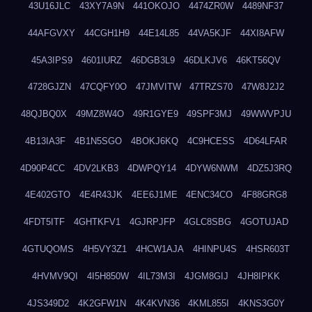
43U16JLC
43XY7A9N
441OKOJO
4474ZR0W
4489NF37
44AFGVXY
44CGH1H9
44E14L85
44VA5KJF
44XI8AFW
45A3IPS9
4601IURZ
46DGB3L9
46DLKJV6
46KT56QV
4728GJZN
47CQFY0O
47JMVITW
47TRZS70
47W8J2J2
48QJBQ0X
49MZ8W4O
49R1GYE9
49SPF3MJ
49WWVPJU
4B13IA3F
4B1N5SGO
4BOKJ6KQ
4C9HCESS
4D64LFAR
4D90P4CC
4DV2LKB3
4DWPQY14
4DYW6NWM
4DZ5J3RQ
4E402GTO
4E4R43JK
4EE6J1ME
4ENC34CO
4F88GRG8
4FDT5ITF
4GHTKFV1
4GJRPJFP
4GLC8SBG
4GOTUJAD
4GTUQOMS
4H5VY3Z1
4HCW1AJA
4HINPU4S
4HSR603T
4HVMV9QI
4I5H850W
4IL73M3I
4JGM8GIJ
4JH8IPKK
4JS349D2
4K2GFW1N
4K4KVN36
4KML855I
4KNS3G0Y