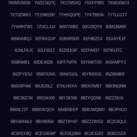
7WWR3W39
7WZCNQ7C
7X1TM5XQ
7XKFP983
7XMG6WJ3
7XT3ZWK3
7Y2HM15R
7YHSQGPE
7YKTB834
7YTLLGT7
7YW8HTW1
7ZUCLJ14
804ITWBC
80G20QY8
80M18M6R
80NDABQJ
80TBA1GP
81B6R5DR
81F9BZC4
81GAYE1F
81NLFAJC
82LF82LT
82Z0LK6F
82ZPA837
8379G3TC
839R94B1
83DE49ZB
83FF7WTK
83Y6WTO0
843AMPY3
84ZPYENJ
85BF0JNS
85NIO1GL
85YB83US
85Z8IMBR
866X8P4W
86U520L2
87HLHOXA
885XXWB7
8893NQNM
88C06Z7M
88SSKI00
88Y1B346
88ZYQON6
88ZZ29JA
895NL72T
89WVKQCH
8A6B5EEP
8BBJWQMN
8BJPIIGO
8BSWANL0
8BVB056I
8BZT9YKF
8BZZZWSD
8C2C6QL5
8C6H1X9Q
8CEG9O6P
8CFDQ2M4
8CUCG2I2
8D8ZOZI4