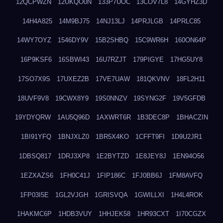
12QCPWZN
12UKQO0N
133P7UOC
13COV7L8
14GYHZ3D
14H4A825
14M9BJ75
14NJ13LJ
14PRJLGB
14PRLC85
14WY7OYZ
1546DY9V
15B2SHBQ
15C9WR6H
160ON64P
16P9KSF6
16SBWI43
16U7RZJT
179PIGYE
17HG5UY8
17SO7X9S
17UXEZ2B
17VE7UAW
181QKVNV
18FL2H11
18UVF9V8
19CWX8Y9
19S0NNZV
19SYNG2F
19V5GFDB
19YDYQRW
1AU5Q96D
1AXWRT6R
1B3DEC8P
1BHACZIN
1BI91YFQ
1BNJXLZ0
1BR5X4KO
1CFFT9FI
1D9U2JR1
1DBSQ817
1DRJ3XP8
1E2BYTZD
1E8JEY8J
1EN94O56
1EZXAZS6
1FH0C41J
1FIP186C
1FJ0BB6J
1FM8AVFQ
1FP03I5E
1GL2VJGH
1GRISVQA
1GWILLXI
1H4L4ROK
1HAKMC6P
1HDB3VUY
1HHJEK58
1HR93CXT
1I70CGZX