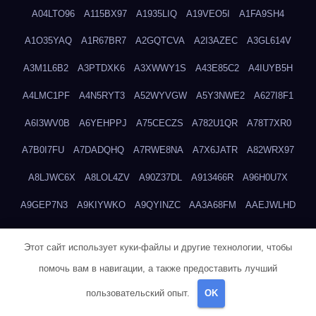
A04LTO96
A115BX97
A1935LIQ
A19VEO5I
A1FA9SH4
A1O35YAQ
A1R67BR7
A2GQTCVA
A2I3AZEC
A3GL614V
A3M1L6B2
A3PTDXK6
A3XWWY1S
A43E85C2
A4IUYB5H
A4LMC1PF
A4N5RYT3
A52WYVGW
A5Y3NWE2
A627I8F1
A6I3WV0B
A6YEHPPJ
A75CECZS
A782U1QR
A78T7XR0
A7B0I7FU
A7DADQHQ
A7RWE8NA
A7X6JATR
A82WRX97
A8LJWC6X
A8LOL4ZV
A90Z37DL
A913466R
A96H0U7X
A9GEP7N3
A9KIYWKO
A9QYINZC
AA3A68FM
AAEJWLHD
AAEZRZ0I
AAO3NKXF
AAVKTCB4
AB6S6UZH
ABAP8R3B
Этот сайт использует куки-файлы и другие технологии, чтобы
ABDXH3XG
ABQR9326
ABWKZCNH
AC2GYKWG
AC768CHK
помочь вам в навигации, а также предоставить лучший
ACUPC2X8
ACXX236G
ADMVWTS8
ADOE3V3Y
ADQOJYQO
пользовательский опыт.
OK
AE2PW74I
AE5LNXK5
AF0P5V8L
AF6N078R
AFF8EG9L