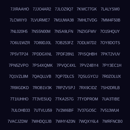
7JIRAAHO
7JJO4AR2
7JLOZ9Q7
7KWC77GK
7LALYSM0
7LCWIIY0
7LVURME7
7M1UWA38
7MHLTVDG
7MM4F50B
7NL020H5
7NS5N00M
7NSA9LFN
7NZIGFWV
7O15HQUY
7O6U1WZR
7O89DJ0L
7OB253FZ
7ODLM7D2
7OY8DOTS
7P5VTP24
7PDDGXNL
7PDF28N1
7PISQHBH
7PKT2VUV
7PN5ZVPO
7PS4XQMK
7PVQC4XL
7PVZ4BY4
7PY3EC1H
7Q1VZL8M
7QAQLLVB
7QP7DLC5
7QSLGYCU
7R0ZOLUX
7R9IGDKD
7ROB1V3K
7RPZVSPJ
7RX9CIDZ
7SH2DRLB
7T1IUHHO
7T3VE5UQ
7TKA257G
7TYDPROM
7UA3TIBE
7ULOHB33
7UTVLU59
7V2MI6BF
7V37GO5C
7V513WU4
7VACJZDW
7WHDQ1JB
7WHY4Z0N
7WQXY6L4
7WRFNCB0