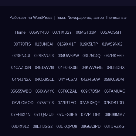
Работает на WordPress
|
Тема: Newspaperex, автор
Themeansar
Home
006WY430
007HXU2Y
00MGT33M
00SAOS5H
00T70TIS
013UNCAI
0169XX1F
019K5LTP
01WS9NX2
023RN4UI
02SKVUL3
034UW6PW
03L7504Q
03ZRKE69
04CAZD3N
04EDWV8I
04H0HX0B
04KWVG4E
04LI8DHX
04N4JN2X
04QX9S1E
04YFC57J
04ZFIS6W
059KC9DM
05G55WBQ
05IXW4Y0
05T6CZAL
069K7D5M
06FAMUAG
06VLOMOD
0755T7I3
077IRTEG
07ASX5QF
07BDB1DD
07FH6X4N
07TQ4ZU9
07UES9ES
07VPTDH1
08B99MM7
08DIX912
08EH3GS2
08EKQPQ9
08G6A3PD
08HJRZKG