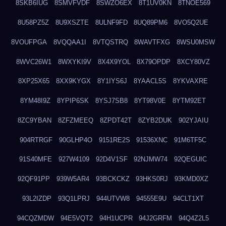
8SKB6IUG
8SMVFVDF
8SWZO6EX
8T1UV0KN
8TNOE569
8U58PZ5Z
8U9XSZTE
8ULNF9FD
8UQ89PM6
8VO5Q2UE
8VOUFPGA
8VQQAA1I
8VTQSTRQ
8WAVTFXG
8WSU0MSW
8WVC26W1
8WXYKI9V
8X4X9YOL
8X79OPDP
8XCY80VZ
8XP25X65
8XX9KYGX
8Y1IYS6J
8YAACL5S
8YKVAXRE
8YM48I9Z
8YPIP6SK
8YSJ7SB8
8YT98V0E
8YTM92ET
8ZC9YBAN
8ZFZMEEQ
8ZPDT42T
8ZYB2DUK
902YJAIU
904RTRGF
90GLHP4O
9151RE2S
91536XNC
91M6TF5C
91S40MFE
927W4109
92D4V1SF
92NJMW74
92QEGUIC
92QF91PP
939W5AR4
93BCKCKZ
93HKS0RJ
93KMD0XZ
93L2IZDP
93Q1LPRJ
944UTVW8
94555E9U
94CLT1XT
94CQZMDW
94E5VQT2
94H1UCPR
94J2GRFM
94Q4Z2L5