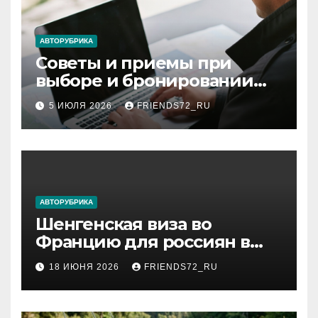
АВТОРУБРИКА
Советы и приемы при
выборе и бронировании
авиабилетов
5 ИЮЛЯ 2026
FRIENDS72_RU
АВТОРУБРИКА
Шенгенская виза во
Францию для россиян в
2026 году: сроки от 3 дней
18 ИЮНЯ 2026
FRIENDS72_RU
и список необходимых
документов