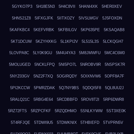
5GYKO7P3
5H18E5N3
5H4C8VII
5HANI4XK
5HER0XEV
5HNS21Z8
5IFXGJFK
5IITXOZY
5IVSLWGV
5J5FOXDN
5KAFKBC4
5KEFVRBK
5KFBILGV
5KP635PE
5KSAQAB8
5KT1DCUW
5KZYHXKG
5L1KPI2V
5L515L3S
5LCKQGH7
5LOVPA8C
5LY0K9GU
5M4U4YA3
5M8JMWFU
5MC4C6M0
5MOLUGED
5NCKLFPQ
5NI5PO7L
5NROBV9R
5NSPSK7R
5NYZ03GV
5NZ2F7XQ
5OGIRQDY
5OIXNVW6
5OPF8A7F
5PI2KCCW
5PMRZDAK
5Q7NY9BS
5QDQI5F8
5QL8UU2J
5RALQ21C
5RBG4E64
5RCDBBFD
5ROV8T2I
5RP6DWR8
5RZ72FTS
5RZPCFKF
5RZQDHMO
5SNLKYWW
5ST3XE0K
5T4RFJQE
5TDWI9U5
5TDWKNIX
5THBIEFD
5TVPRN5V