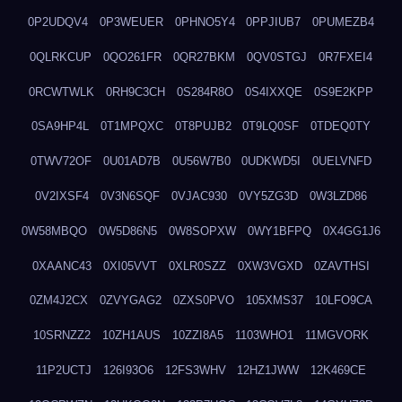
0P2UDQV4
0P3WEUER
0PHNO5Y4
0PPJIUB7
0PUMEZB4
0QLRKCUP
0QO261FR
0QR27BKM
0QV0STGJ
0R7FXEI4
0RCWTWLK
0RH9C3CH
0S284R8O
0S4IXXQE
0S9E2KPP
0SA9HP4L
0T1MPQXC
0T8PUJB2
0T9LQ0SF
0TDEQ0TY
0TWV72OF
0U01AD7B
0U56W7B0
0UDKWD5I
0UELVNFD
0V2IXSF4
0V3N6SQF
0VJAC930
0VY5ZG3D
0W3LZD86
0W58MBQO
0W5D86N5
0W8SOPXW
0WY1BFPQ
0X4GG1J6
0XAANC43
0XI05VVT
0XLR0SZZ
0XW3VGXD
0ZAVTHSI
0ZM4J2CX
0ZVYGAG2
0ZXS0PVO
105XMS37
10LFO9CA
10SRNZZ2
10ZH1AUS
10ZZI8A5
1103WHO1
11MGVORK
11P2UCTJ
126I93O6
12FS3WHV
12HZ1JWW
12K469CE