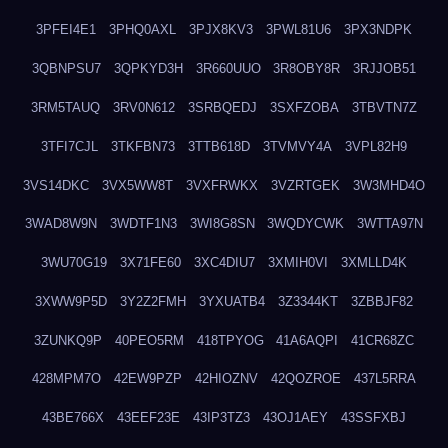
3PFEI4E1
3PHQ0AXL
3PJX8KV3
3PWL81U6
3PX3NDPK
3QBNPSU7
3QPKYD3H
3R660UUO
3R8OBY8R
3RJJOB51
3RM5TAUQ
3RV0N612
3SRBQEDJ
3SXFZOBA
3TBVTN7Z
3TFI7CJL
3TKFBN73
3TTB618D
3TVMVY4A
3VPL82H9
3VS14DKC
3VX5WW8T
3VXFRWKX
3VZRTGEK
3W3MHD4O
3WAD8W9N
3WDTF1N3
3WI8G8SN
3WQDYCWK
3WTTA97N
3WU70G19
3X71FE60
3XC4DIU7
3XMIH0VI
3XMLLD4K
3XWW9P5D
3Y2Z2FMH
3YXUATB4
3Z3344KT
3ZBBJF82
3ZUNKQ9P
40PEO5RM
418TPYOG
41A6AQPI
41CR68ZC
428MPM7O
42EW9PZP
42HIOZNV
42QOZROE
437L5RRA
43BE766X
43EEF23E
43IP3TZ3
43OJ1AEY
43SSFXBJ