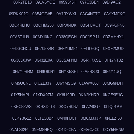
08R2TE13
091V6YQE
0959345H
097C3BE4
09DI9AQ2
09RKK0JO
0A54G2WE
0A7RXWXI
0AG4NTTC
0AYXMFKC
0BO4RLHU
0BOHM258
0BPJ04DK
0BSHJVOT
0C9RGFN6
0CA5T1U9
0CMYI0KC
0D38QEGH
0DCJSPJ1
0DZMHHX1
0E9GCHCU
0EZ05K4R
0FFYUM84
0FLIL6GQ
0FXF2MUD
0G363XJW
0GI31E0A
0GJSAH4M
0GRH7XSL
0H17NT32
0H7Y9RRM
0H9OI0N1
0HYK5SEI
0IA5RSJ3
0IF4Y4UQ
0IM5QCNL
0IUZL33Y
0J6YMSQ9
0JAWX05J
0JMG9NJH
0JX5HAPI
0JXDX9ZM
0K8I19RD
0KA2KHRR
0KCE9EJG
0KFC83WS
0KHXDLT8
0KO7R0BZ
0LA240G7
0LIQ91PM
0LPY3G1Z
0LTLQ0B4
0M40H0CT
0MCMJJJP
0N1LZI50
0NALSI2P
0NFM8HBQ
0O1D2CFA
0O3VCZC0
0OY5HHNM