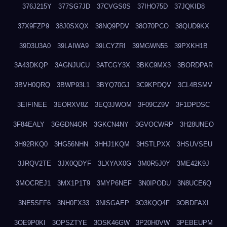
376J215Y
377SG7JD
37CVGS0S
37IHO75D
37JQKID8
37X9FZP9
38J0SXQX
38NQ9PDV
38O70PCO
38QUD9KX
39D3U3A0
39LAIWA9
39LCYZRI
39MGWN55
39PXKH1B
3A43DKQP
3AGNJUCU
3ATCGY3X
3BKC9MX3
3BORDPAR
3BVH0QRQ
3BWP93L1
3BYQ70GJ
3C9KPDQV
3CL4BSMV
3EIFINEE
3EORXV8Z
3EQ3JWOM
3F09CZ9V
3F1DPDSC
3F84EALY
3GGDN4OR
3GKCN4NY
3GVOCWRP
3H28UNEO
3H92RKQ0
3HG56NHN
3HHJ1KQM
3HSTLPXX
3HSUVSEU
3JRQV2TE
3JX0QDYF
3LXYAX0G
3M0R5J0Y
3ME42K9J
3MOCREJ1
3MX1P1T9
3MYP6NEF
3N0IPODU
3N8UCE6Q
3NE5SFF6
3NH0FX33
3NISGAEP
3O3KQQ4F
3OBDFAXI
3OE9P0KI
3OPSZTYE
3OSK46GW
3P20H0VW
3PEBEUPM