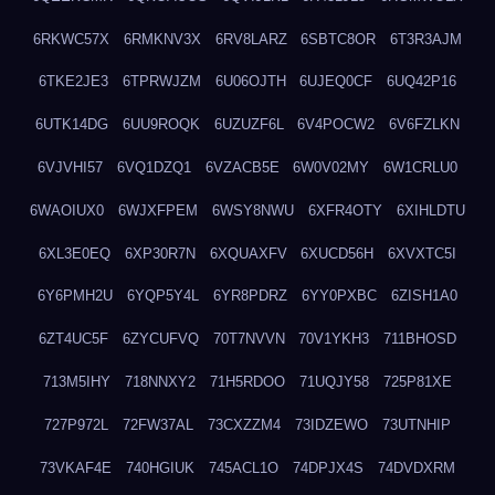
6RKWC57X
6RMKNV3X
6RV8LARZ
6SBTC8OR
6T3R3AJM
6TKE2JE3
6TPRWJZM
6U06OJTH
6UJEQ0CF
6UQ42P16
6UTK14DG
6UU9ROQK
6UZUZF6L
6V4POCW2
6V6FZLKN
6VJVHI57
6VQ1DZQ1
6VZACB5E
6W0V02MY
6W1CRLU0
6WAOIUX0
6WJXFPEM
6WSY8NWU
6XFR4OTY
6XIHLDTU
6XL3E0EQ
6XP30R7N
6XQUAXFV
6XUCD56H
6XVXTC5I
6Y6PMH2U
6YQP5Y4L
6YR8PDRZ
6YY0PXBC
6ZISH1A0
6ZT4UC5F
6ZYCUFVQ
70T7NVVN
70V1YKH3
711BHOSD
713M5IHY
718NNXY2
71H5RDOO
71UQJY58
725P81XE
727P972L
72FW37AL
73CXZZM4
73IDZEWO
73UTNHIP
73VKAF4E
740HGIUK
745ACL1O
74DPJX4S
74DVDXRM