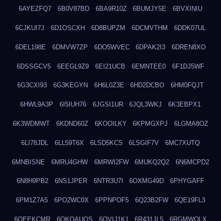
6AYEZFQ7
6B0V87BD
6BA9R10Z
6BUMJY5E
6BVXINIU
6CJKUI7J
6D1OSCXH
6D8BUPZM
6DCMVTHM
6DDK07UL
6DEL198E
6DMVW7ZP
6DO5WVEC
6DPAK2I3
6DREN8XO
6DSSGCV5
6EEGL9Z9
6EI21UCB
6EMNTEE0
6F1DJ5WF
6G3CXI93
6G3KEGYN
6H6L0Z3E
6HD2DCBO
6HM0FQJT
6HWL9A3P
6I5IUH76
6JGSI1UR
6JQL3WKJ
6K3EBPX1
6K3WDMWT
6KDND60Z
6KOOILKY
6KPMGXPJ
6LGMA8OZ
6LI78JDL
6LL59T6X
6LSD5KCS
6LSGIF7V
6MC7XUTQ
6MNBISNE
6MRU4GHW
6MRWI2FW
6MUKQ2Q2
6N6MCPD2
6N8H9PB2
6NS1JPER
6NTR3U7I
6OXMG49D
6PHYGAFF
6PM1Z7A5
6PO2WC0X
6PPNPOF5
6Q23B2FW
6QE19FL3
6QEEKCMR
6QKOAUOS
6QVIJ1K1
6R431JL5
6RGMWOLX