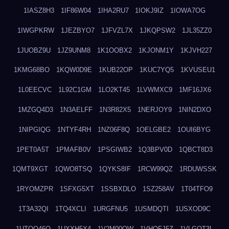
1IASZ8H3
1IF86W04
1IHA2RU7
1IOKJ9IZ
1IOWA7OG
1IWGPKRW
1JEZBYO7
1JFVZL7X
1JKQPSW2
1JL35ZZ0
1JUOBZ9U
1JZ9UNM8
1K1OOBX2
1KJONM1Y
1KJVH227
1KMG68BO
1KQW0D9E
1KUB22OP
1KUC7YQ5
1KVUSEU1
1L0EECVC
1L92C1GM
1LO2KT45
1LVWMXC9
1MF16JX6
1MZGQ4D3
1N3AELFF
1N3R82X5
1NERJOY9
1NIN2DXO
1NIPGIQG
1NTYF4RH
1NZ06F8Q
1OELGBE2
1OUI6BYG
1PET0A5T
1PMAFB0V
1PSGIWB2
1Q3BPV0D
1QBCT8D3
1QMT9XGT
1QWO8TSQ
1QYKS8IF
1RCW99QZ
1RDUWSSK
1RYOMZPR
1SFXG5XT
1SSBXDLO
1SZ258AV
1T04TFO9
1T3A32QI
1TQ4XCLI
1URGFNU5
1USMDQTI
1USXOD9C
1UTQO46Q
1UXXH5X4
1V2M00OW
1VHOFJ5Z
1VLGOT3L