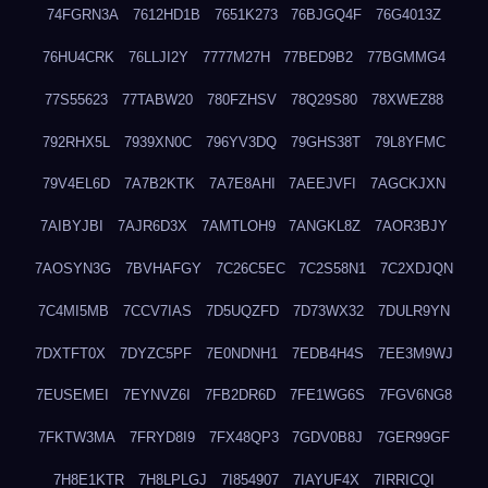
74FGRN3A
7612HD1B
7651K273
76BJGQ4F
76G4013Z
76HU4CRK
76LLJI2Y
7777M27H
77BED9B2
77BGMMG4
77S55623
77TABW20
780FZHSV
78Q29S80
78XWEZ88
792RHX5L
7939XN0C
796YV3DQ
79GHS38T
79L8YFMC
79V4EL6D
7A7B2KTK
7A7E8AHI
7AEEJVFI
7AGCKJXN
7AIBYJBI
7AJR6D3X
7AMTLOH9
7ANGKL8Z
7AOR3BJY
7AOSYN3G
7BVHAFGY
7C26C5EC
7C2S58N1
7C2XDJQN
7C4MI5MB
7CCV7IAS
7D5UQZFD
7D73WX32
7DULR9YN
7DXTFT0X
7DYZC5PF
7E0NDNH1
7EDB4H4S
7EE3M9WJ
7EUSEMEI
7EYNVZ6I
7FB2DR6D
7FE1WG6S
7FGV6NG8
7FKTW3MA
7FRYD8I9
7FX48QP3
7GDV0B8J
7GER99GF
7H8E1KTR
7H8LPLGJ
7I854907
7IAYUF4X
7IRRICQI