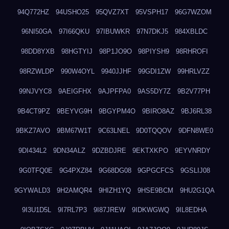
94Q772HZ
94USHO25
95QVZ7XT
95VSPH17
96G7WZOM
96NI50GA
97I66QKU
97IBUWKR
97N7DKJ5
984XBLDC
98DD8YXB
98HGTYIJ
98P1JO9O
98PIYSH9
98RHROFI
98RZWLDP
990W4OYL
9940JJHF
99GDI1ZW
99HRLVZZ
99NJVYC8
9AEIGFHX
9AJPFPA0
9AS5DY7Z
9B2V77PH
9B4CT9PZ
9BEYVG9H
9BGYPM4O
9BIRO8AZ
9BJ6RL38
9BKZ7AVO
9BM67W1T
9C63LNEL
9D0TQQOV
9DFN8WE0
9DI434L2
9DN34ALZ
9DZBDJRE
9EKTXKPO
9EYVNRDY
9G0TFQ0E
9G4PXZ84
9G68DG08
9GPGCFCS
9GSLIJ08
9GYWALD3
9H2AMQR4
9HIZH1YQ
9HSE9BCM
9HU2G1QA
9I3U1D5L
9I7RL7P3
9I87JREW
9IDKWGWQ
9IL8EDHA