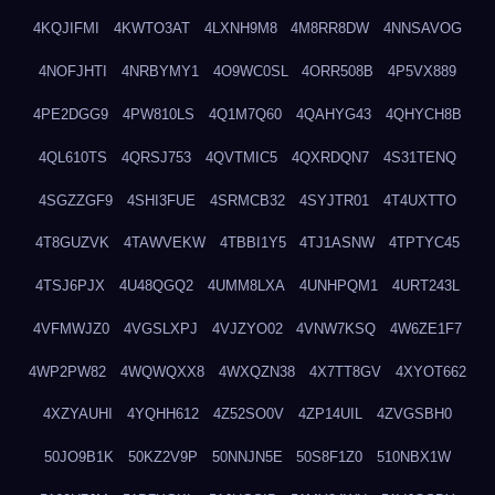
4KQJIFMI
4KWTO3AT
4LXNH9M8
4M8RR8DW
4NNSAVOG
4NOFJHTI
4NRBYMY1
4O9WC0SL
4ORR508B
4P5VX889
4PE2DGG9
4PW810LS
4Q1M7Q60
4QAHYG43
4QHYCH8B
4QL610TS
4QRSJ753
4QVTMIC5
4QXRDQN7
4S31TENQ
4SGZZGF9
4SHI3FUE
4SRMCB32
4SYJTR01
4T4UXTTO
4T8GUZVK
4TAWVEKW
4TBBI1Y5
4TJ1ASNW
4TPTYC45
4TSJ6PJX
4U48QGQ2
4UMM8LXA
4UNHPQM1
4URT243L
4VFMWJZ0
4VGSLXPJ
4VJZYO02
4VNW7KSQ
4W6ZE1F7
4WP2PW82
4WQWQXX8
4WXQZN38
4X7TT8GV
4XYOT662
4XZYAUHI
4YQHH612
4Z52SO0V
4ZP14UIL
4ZVGSBH0
50JO9B1K
50KZ2V9P
50NNJN5E
50S8F1Z0
510NBX1W