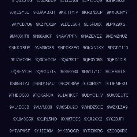
9IQBZSXG
9J0ZRBUV
9J11UAOI
9JA7JOQ9
9JHR89JS
9JKLGY5E
9KBAABXH
9KKHTYIP
9KRBN3CP
9KXDCNY7
9KYCB7O6
9KZY0X2M
9LDELS8R
9LI6FD0X
9LPX29XS
9M408HT8
9N08A9CF
9NAVVPPN
9NAZEVEZ
9NDMZNUZ
9NKKRBUS
9NM3IO8B
9NPDK8EO
9OKXN2KX
9PGFG1J0
9PIZMO0H
9Q3CVGCM
9Q4799TT
9QE0Y05S
9QEDJDIS
9QSFAYJH
9QSGU715
9R3R0930
9R51T71C
9RJEMRTS
9S85RTYJ
9SBD1GAU
9SC20R8W
9TC3RDIY
9TDEMFKU
9THBOC03
9TQKANJX
9U1AHKCF
9UDYO1HV
9UW8EUTC
9VL4EOJB
9VLVMX0I
9W0SDU2O
9WNDZ5OE
9WZXLZA9
9X1M8G59
9X1RL5NO
9X48TOD5
9XJI2XX2
9Y62DJFI
9Y7WP9SF
9YJJZJ6M
9YK3DQGR
9YRZ89RG
9ZO0Q6RC