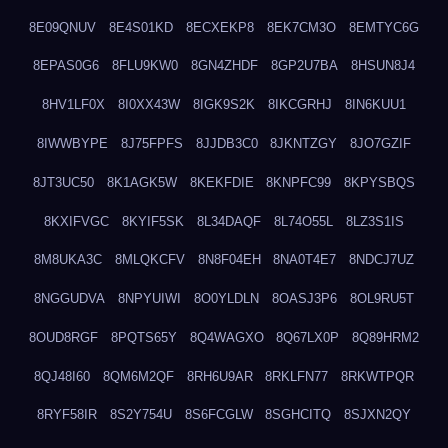
8E09QNUV
8E4S01KD
8ECXEKP8
8EK7CM3O
8EMTYC6G
8EPAS0G6
8FLU9KW0
8GN4ZHDF
8GP2U7BA
8HSUN8J4
8HV1LF0X
8I0XX43W
8IGK9S2K
8IKCGRHJ
8IN6KUU1
8IWWBYPE
8J75FPFS
8JJDB3C0
8JKNTZGY
8JO7GZIF
8JT3UC50
8K1AGK5W
8KEKFDIE
8KNPFC99
8KPYSBQS
8KXIFVGC
8KYIF5SK
8L34DAQF
8L74O55L
8LZ3S1IS
8M8UKA3C
8MLQKCFV
8N8F04EH
8NA0T4E7
8NDCJ7UZ
8NGGUDVA
8NPYUIWI
8O0YLDLN
8OASJ3P6
8OL9RU5T
8OUD8RGF
8PQTS65Y
8Q4WAGXO
8Q67LX0P
8Q89HRM2
8QJ48I60
8QM6M2QF
8RH6U9AR
8RKLFN77
8RKWTPQR
8RYF58IR
8S2Y754U
8S6FCGLW
8SGHCITQ
8SJXN2QY