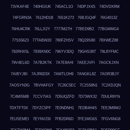
73VKAF4E
740HGIUK
745ACL1O
74DPJX4S
74DVDXRM
74FGRN3A
7612HD1B
7651K273
76BJGQ4F
76G4013Z
76HU4CRK
76LLJI2Y
7777M27H
77BED9B2
77BGMMG4
77S55623
77TABW20
780FZHSV
78Q29S80
78XWEZ88
792RHX5L
7939XN0C
796YV3DQ
79GHS38T
79L8YFMC
79V4EL6D
7A7B2KTK
7A7E8AHI
7AEEJVFI
7AGCKJXN
7AIBYJBI
7AJR6D3X
7AMTLOH9
7ANGKL8Z
7AOR3BJY
7AOSYN3G
7BVHAFGY
7C26C5EC
7C2S58N1
7C2XDJQN
7C4MI5MB
7CCV7IAS
7D5UQZFD
7D73WX32
7DULR9YN
7DXTFT0X
7DYZC5PF
7E0NDNH1
7EDB4H4S
7EE3M9WJ
7EUSEMEI
7EYNVZ6I
7FB2DR6D
7FE1WG6S
7FGV6NG8