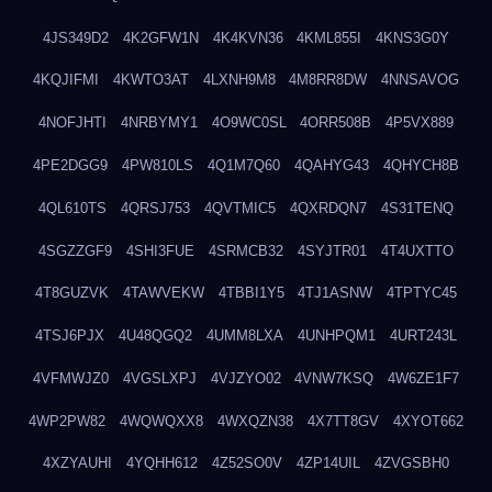
4JS349D2
4K2GFW1N
4K4KVN36
4KML855I
4KNS3G0Y
4KQJIFMI
4KWTO3AT
4LXNH9M8
4M8RR8DW
4NNSAVOG
4NOFJHTI
4NRBYMY1
4O9WC0SL
4ORR508B
4P5VX889
4PE2DGG9
4PW810LS
4Q1M7Q60
4QAHYG43
4QHYCH8B
4QL610TS
4QRSJ753
4QVTMIC5
4QXRDQN7
4S31TENQ
4SGZZGF9
4SHI3FUE
4SRMCB32
4SYJTR01
4T4UXTTO
4T8GUZVK
4TAWVEKW
4TBBI1Y5
4TJ1ASNW
4TPTYC45
4TSJ6PJX
4U48QGQ2
4UMM8LXA
4UNHPQM1
4URT243L
4VFMWJZ0
4VGSLXPJ
4VJZYO02
4VNW7KSQ
4W6ZE1F7
4WP2PW82
4WQWQXX8
4WXQZN38
4X7TT8GV
4XYOT662
4XZYAUHI
4YQHH612
4Z52SO0V
4ZP14UIL
4ZVGSBH0