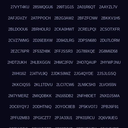
27VYT4KU
28SMQGU6
299T1G15
2A01R6QT
2AAYZL7V
2AFJGVZY
2ATPPOCH
2B2G3AW2
2BFZFCNW
2BKKV1H5
2BLDOOU6
2BRHOLRJ
2CKA0HWT
2CRELPQI
2CSOTXFR
2CVZ7WMG
2D26EBXW
2D942LRG
2DPSN680
2DU7LORM
2EZC76PR
2F53ZH8K
2FFJSSR3
2G789XQE
2G8M6D58
2HDT2UKH
2HLBXGGN
2HMC2F0V
2HO7QAUP
2HYWPJNU
2IIHI162
2J4TVL9Q
2JDKS9WZ
2JG4QYDE
2JSJLGSQ
2KKCIQS5
2KL1TDVU
2LCI7CW6
2LN9C5H3
2LVOI55N
2M7YMERZ
2MIQDBKK
2N165DB2
2NFH8OET
2NXDJSMA
2OC6YQYJ
2ODHTNIQ
2OYOC8EB
2P5KVO7J
2PB26F91
2PFU2MB3
2PGICZT7
2PJA33U1
2PK01RCU
2Q6V9UEG