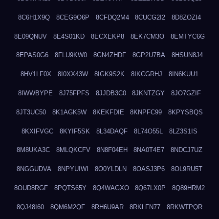
8C6H1X9Q
8CEG9O6P
8CFDQ2M4
8CUCG2I2
8D8ZOZI4
8E09QNUV
8E4S01KD
8ECXEKP8
8EK7CM3O
8EMTYC6G
8EPAS0G6
8FLU9KW0
8GN4ZHDF
8GP2U7BA
8HSUN8J4
8HV1LF0X
8I0XX43W
8IGK9S2K
8IKCGRHJ
8IN6KUU1
8IWWBYPE
8J75FPFS
8JJDB3C0
8JKNTZGY
8JO7GZIF
8JT3UC50
8K1AGK5W
8KEKFDIE
8KNPFC99
8KPYSBQS
8KXIFVGC
8KYIF5SK
8L34DAQF
8L74O55L
8LZ3S1IS
8M8UKA3C
8MLQKCFV
8N8F04EH
8NA0T4E7
8NDCJ7UZ
8NGGUDVA
8NPYUIWI
8O0YLDLN
8OASJ3P6
8OL9RU5T
8OUD8RGF
8PQTS65Y
8Q4WAGXO
8Q67LX0P
8Q89HRM2
8QJ48I60
8QM6M2QF
8RH6U9AR
8RKLFN77
8RKWTPQR