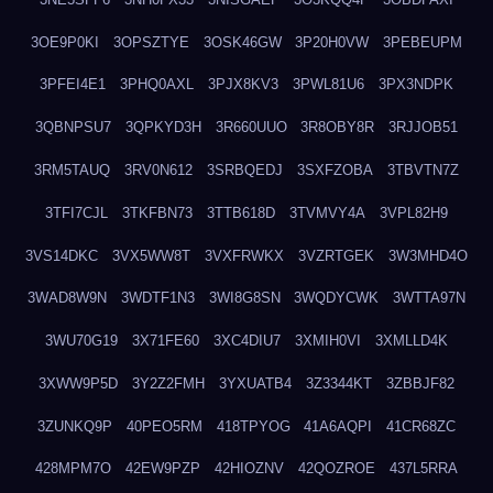
3OE9P0KI
3OPSZTYE
3OSK46GW
3P20H0VW
3PEBEUPM
3PFEI4E1
3PHQ0AXL
3PJX8KV3
3PWL81U6
3PX3NDPK
3QBNPSU7
3QPKYD3H
3R660UUO
3R8OBY8R
3RJJOB51
3RM5TAUQ
3RV0N612
3SRBQEDJ
3SXFZOBA
3TBVTN7Z
3TFI7CJL
3TKFBN73
3TTB618D
3TVMVY4A
3VPL82H9
3VS14DKC
3VX5WW8T
3VXFRWKX
3VZRTGEK
3W3MHD4O
3WAD8W9N
3WDTF1N3
3WI8G8SN
3WQDYCWK
3WTTA97N
3WU70G19
3X71FE60
3XC4DIU7
3XMIH0VI
3XMLLD4K
3XWW9P5D
3Y2Z2FMH
3YXUATB4
3Z3344KT
3ZBBJF82
3ZUNKQ9P
40PEO5RM
418TPYOG
41A6AQPI
41CR68ZC
428MPM7O
42EW9PZP
42HIOZNV
42QOZROE
437L5RRA