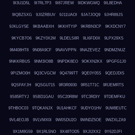
9I3U1D5L
9I7RL7P3
9I87JREW
9IDKWGWQ
9IL8EDHA
9IQBZSXG
9J0ZRBUV
9J11UAOI
9JA7JOQ9
9JHR89JS
9JKLGY5E
9KBAABXH
9KKHTYIP
9KRBN3CP
9KXDCNY7
9KYCB7O6
9KZY0X2M
9LDELS8R
9LI6FD0X
9LPX29XS
9M408HT8
9N08A9CF
9NAVVPPN
9NAZEVEZ
9NDMZNUZ
9NKKRBUS
9NM3IO8B
9NPDK8EO
9OKXN2KX
9PGFG1J0
9PIZMO0H
9Q3CVGCM
9Q4799TT
9QE0Y05S
9QEDJDIS
9QSFAYJH
9QSGU715
9R3R0930
9R51T71C
9RJEMRTS
9S85RTYJ
9SBD1GAU
9SC20R8W
9TC3RDIY
9TDEMFKU
9THBOC03
9TQKANJX
9U1AHKCF
9UDYO1HV
9UW8EUTC
9VL4EOJB
9VLVMX0I
9W0SDU2O
9WNDZ5OE
9WZXLZA9
9X1M8G59
9X1RL5NO
9X48TOD5
9XJI2XX2
9Y62DJFI