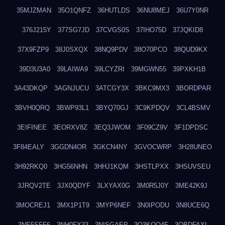
35MJZMAN
35O1QNFZ
36HUTLDS
36NU8MEJ
36U7Y0NR
376J215Y
377SG7JD
37CVGS0S
37IHO75D
37JQKID8
37X9FZP9
38J0SXQX
38NQ9PDV
38O70PCO
38QUD9KX
39D3U3A0
39LAIWA9
39LCYZRI
39MGWN55
39PXKH1B
3A43DKQP
3AGNJUCU
3ATCGY3X
3BKC9MX3
3BORDPAR
3BVH0QRQ
3BWP93L1
3BYQ70GJ
3C9KPDQV
3CL4BSMV
3EIFINEE
3EORXV8Z
3EQ3JWOM
3F09CZ9V
3F1DPDSC
3F84EALY
3GGDN4OR
3GKCN4NY
3GVOCWRP
3H28UNEO
3H92RKQ0
3HG56NHN
3HHJ1KQM
3HSTLPXX
3HSUVSEU
3JRQV2TE
3JX0QDYF
3LXYAX0G
3M0R5J0Y
3ME42K9J
3MOCREJ1
3MX1P1T9
3MYP6NEF
3N0IPODU
3N8UCE6Q
3NE5SFF6
3NH0FX33
3NISGAEP
3O3KQQ4F
3OBDFAXI