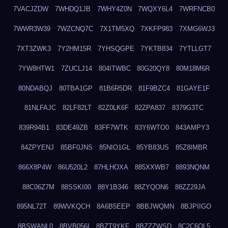
7VACJZDW
7WHDQ1JB
7WHY4Z0N
7WQXY6L4
7WRFNCB0
7WWR3W39
7WZCNQ7C
7X1TM5XQ
7XKFP983
7XMG6WJ3
7XT3ZWK3
7Y2HM15R
7YHSQGPE
7YKTB834
7YTLLGT7
7YW8HTW1
7ZUCLJ14
804ITWBC
80G20QY8
80M18M6R
80NDABQJ
80TBA1GP
81B6R5DR
81F9BZC4
81GAYE1F
81NLFAJC
82LF82LT
82Z0LK6F
82ZPA837
8379G3TC
839R94B1
83DE49ZB
83FF7WTK
83Y6WTO0
843AMPY3
84ZPYENJ
85BF0JNS
85NIO1GL
85YB83US
85Z8IMBR
866X8P4W
86U520L2
87HLHOXA
885XXWB7
8893NQNM
88C06Z7M
88SSKI00
88Y1B346
88ZYQON6
88ZZ29JA
895NL72T
89WVKQCH
8A6B5EEP
8BBJWQMN
8BJPIIGO
8BSWANL0
8BVB056I
8BZT9YKF
8BZZZWSD
8C2C6QL5