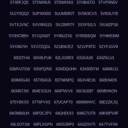
5T4RFJQE
5TDWI9U5
5TDWKNIX
5THBIEFD
5TVPRN5V
5UJY0QQ2
5UPNX603
5UUMB8OT
5V5K9CVS
5VB3LIYB
5VTXJVNC
5VVNNS1S
5XJ2MR7Y
5XSF9JLS
5XU6ZP3A
5Y0HCRBH
5Y1QS60T
5Y86UZX6
5YB5BBQM
5YHM530M
5YO667IH
5YO7ZQGL
5Z1BWJEZ
5Z1VP9TD
5ZYFJGV9
60IZ2Y44
60X8LPUK
62LJGRE8
6316UU0I
634ZKLU1
63MVU7SW
63SPQINX
63WDQUHH
63X60DYM
64996J11
659M6G4O
65TIBAG5
65TN6NPQ
65UV4E1K
660K94O5
663467JW
664ESOLH
664FNVV4
66C6U597
66NBHAON
675YBKS0
67T6PVX5
67UCAPT0
6899WHVC
68EZZKJQ
68OMB6UH
68PDCJPV
68QHDOI3
699GTUTR
69KWPV8F
69LSOT1W
69PLXGPN
69S53RP0
6A5ZOVTI
6A7TVFIW