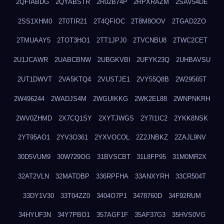
2QFIABDG
2QYABSTR
2R02B74P
2RPXRAZM
2SAV54DE
2SS1XHM0
2T0TIR21
2T4QFIOC
2T8M8OOV
2TGAD2ZO
2TMUAAY5
2TOT3HO1
2TT1JPJ0
2TVCNBU8
2TWC2CET
2U1JCAWR
2UABCBNW
2UBGKVBI
2UFYK23Q
2UHBAVSU
2UT1DWVT
2VA5KTQ4
2VUSTJE1
2VY55Q8B
2W29565T
2W496244
2WADJS4M
2WGUIKKG
2WK2EL88
2WNPNKRH
2WV0ZHMD
2X7CQ1SY
2XYTJWGS
2Y7I1IC2
2YKK8NSK
2YT95AO1
2YV3O361
2YXVOCOL
2Z2JNBKZ
2ZAJL9NV
30D5VUM9
30W729OG
31BVSCBT
31L8FP95
31M0MR2X
32AT2VLN
32MATDBP
336RPFHA
33ANXYRH
33CR504T
33DY1V30
33T04ZZ0
3404O7P1
3478760D
34F92RUM
34HYUF3N
34Y7PBO1
357AGF1F
35AF37G3
35HVS0VG