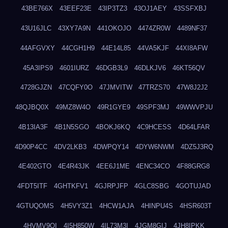
43BE766X
43EEF23E
43IP3TZ3
43OJ1AEY
43SSFXBJ
43U16JLC
43XY7A9N
441OKOJO
4474ZR0W
4489NF37
44AFGVXY
44CGH1H9
44E14L85
44VA5KJF
44XI8AFW
45A3IPS9
4601IURZ
46DGB3L9
46DLKJV6
46KT56QV
4728GJZN
47CQFY0O
47JMVITW
47TRZS70
47W8J2J2
48QJBQ0X
49MZ8W4O
49R1GYE9
49SPF3MJ
49WWVPJU
4B13IA3F
4B1N5SGO
4BOKJ6KQ
4C9HCESS
4D64LFAR
4D90P4CC
4DV2LKB3
4DWPQY14
4DYW6NWM
4DZ5J3RQ
4E402GTO
4E4R43JK
4EE6J1ME
4ENC34CO
4F88GRG8
4FDT5ITF
4GHTKFV1
4GJRPJFP
4GLC8SBG
4GOTUJAD
4GTUQOMS
4H5VY3Z1
4HCW1AJA
4HINPU4S
4HSR603T
4HVMV9QI
4I5H850W
4IL73M3I
4JGM8GIJ
4JH8IPKK