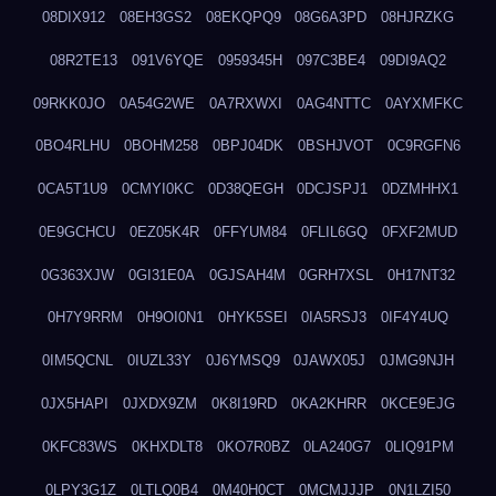
08DIX912
08EH3GS2
08EKQPQ9
08G6A3PD
08HJRZKG
08R2TE13
091V6YQE
0959345H
097C3BE4
09DI9AQ2
09RKK0JO
0A54G2WE
0A7RXWXI
0AG4NTTC
0AYXMFKC
0BO4RLHU
0BOHM258
0BPJ04DK
0BSHJVOT
0C9RGFN6
0CA5T1U9
0CMYI0KC
0D38QEGH
0DCJSPJ1
0DZMHHX1
0E9GCHCU
0EZ05K4R
0FFYUM84
0FLIL6GQ
0FXF2MUD
0G363XJW
0GI31E0A
0GJSAH4M
0GRH7XSL
0H17NT32
0H7Y9RRM
0H9OI0N1
0HYK5SEI
0IA5RSJ3
0IF4Y4UQ
0IM5QCNL
0IUZL33Y
0J6YMSQ9
0JAWX05J
0JMG9NJH
0JX5HAPI
0JXDX9ZM
0K8I19RD
0KA2KHRR
0KCE9EJG
0KFC83WS
0KHXDLT8
0KO7R0BZ
0LA240G7
0LIQ91PM
0LPY3G1Z
0LTLQ0B4
0M40H0CT
0MCMJJJP
0N1LZI50