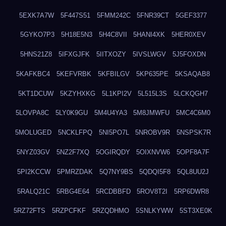
5EXK7A7W
5F447S51
5FMM242C
5FNR39CT
5GEF3377
5GYKO7P3
5H18E5N3
5H4C8VII
5HANI4XK
5HER0XEV
5HNS21Z8
5IFXGJFK
5IITXOZY
5IVSLWGV
5J5FOXDN
5KAFKBC4
5KEFVRBK
5KFBILGV
5KP635PE
5KSAQAB8
5KT1DCUW
5KZYHXKG
5L1KPI2V
5L515L3S
5LCKQGH7
5LOVPA8C
5LY0K9GU
5M4U4YA3
5M8JMWFU
5MC4C6M0
5MOLUGED
5NCKLFPQ
5NI5PO7L
5NROBV9R
5NSPSK7R
5NYZ03GV
5NZ2F7XQ
5OGIRQDY
5OIXNVW6
5OPF8A7F
5PI2KCCW
5PMRZDAK
5Q7NY9BS
5QDQI5F8
5QL8UU2J
5RALQ21C
5RBG4E64
5RCDBBFD
5ROV8T2I
5RP6DWR8
5RZ72FTS
5RZPCFKF
5RZQDHMO
5SNLKYWW
5ST3XE0K