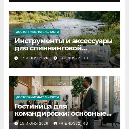
документов
ДОСТОПРИМЕЧАТЕЛЬНОСТИ
Инструменты и аксессуары
для спиннинговой
рыбалки: назначение и
17 ИЮНЯ 2026
FRIENDS72_RU
типы
ДОСТОПРИМЕЧАТЕЛЬНОСТИ
Гостиница для
командировки: основные
критерии выбора
15 ИЮНЯ 2026
FRIENDS72_RU