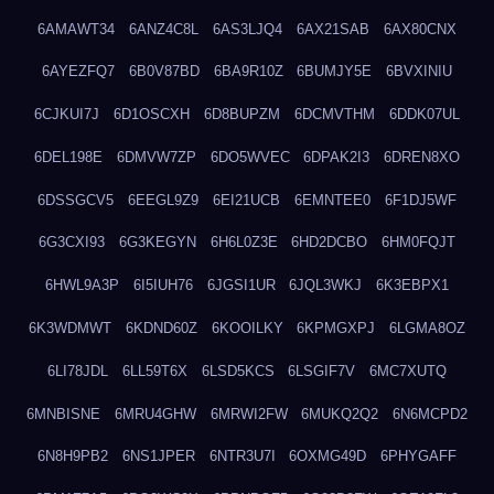
6AMAWT34
6ANZ4C8L
6AS3LJQ4
6AX21SAB
6AX80CNX
6AYEZFQ7
6B0V87BD
6BA9R10Z
6BUMJY5E
6BVXINIU
6CJKUI7J
6D1OSCXH
6D8BUPZM
6DCMVTHM
6DDK07UL
6DEL198E
6DMVW7ZP
6DO5WVEC
6DPAK2I3
6DREN8XO
6DSSGCV5
6EEGL9Z9
6EI21UCB
6EMNTEE0
6F1DJ5WF
6G3CXI93
6G3KEGYN
6H6L0Z3E
6HD2DCBO
6HM0FQJT
6HWL9A3P
6I5IUH76
6JGSI1UR
6JQL3WKJ
6K3EBPX1
6K3WDMWT
6KDND60Z
6KOOILKY
6KPMGXPJ
6LGMA8OZ
6LI78JDL
6LL59T6X
6LSD5KCS
6LSGIF7V
6MC7XUTQ
6MNBISNE
6MRU4GHW
6MRWI2FW
6MUKQ2Q2
6N6MCPD2
6N8H9PB2
6NS1JPER
6NTR3U7I
6OXMG49D
6PHYGAFF