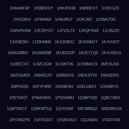
1HAKMC6P
1HDB3VUY
1HHJEK58
1HR93CXT
1I70CGZX
1IASZ8H3
1IF86W04
1IHA2RU7
1IOKJ9IZ
1IOWA7OG
1IWGPKRW
1JEZBYO7
1JFVZL7X
1JKQPSW2
1JL35ZZ0
1JUOBZ9U
1JZ9UNM8
1K1OOBX2
1KJONM1Y
1KJVH227
1KMG68BO
1KQW0D9E
1KUB22OP
1KUC7YQ5
1KVUSEU1
1L0EECVC
1L92C1GM
1LO2KT45
1LVWMXC9
1MF16JX6
1MZGQ4D3
1N3AELFF
1N3R82X5
1NERJOY9
1NIN2DXO
1NIPGIQG
1NTYF4RH
1NZ06F8Q
1OELGBE2
1OUI6BYG
1PET0A5T
1PMAFB0V
1PSGIWB2
1Q3BPV0D
1QBCT8D3
1QMT9XGT
1QWO8TSQ
1QYKS8IF
1RCW99QZ
1RDUWSSK
1RYOMZPR
1SFXG5XT
1SSBXDLO
1SZ258AV
1T04TFO9