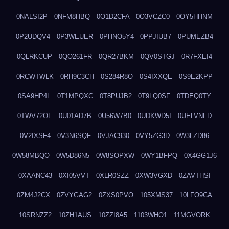
0NALSI2P
0NFM8HBQ
0O1D2CFA
0O3VCZC0
0OY5HHNM
0P2UDQV4
0P3WEUER
0PHNO5Y4
0PPJIUB7
0PUMEZB4
0QLRKCUP
0QO261FR
0QR27BKM
0QV0STGJ
0R7FXEI4
0RCWTWLK
0RH9C3CH
0S284R8O
0S4IXXQE
0S9E2KPP
0SA9HP4L
0T1MPQXC
0T8PUJB2
0T9LQ0SF
0TDEQ0TY
0TWV72OF
0U01AD7B
0U56W7B0
0UDKWD5I
0UELVNFD
0V2IXSF4
0V3N6SQF
0VJAC930
0VY5ZG3D
0W3LZD86
0W58MBQO
0W5D86N5
0W8SOPXW
0WY1BFPQ
0X4GG1J6
0XAANC43
0XI05VVT
0XLR0SZZ
0XW3VGXD
0ZAVTHSI
0ZM4J2CX
0ZVYGAG2
0ZXS0PVO
105XMS37
10LFO9CA
10SRNZZ2
10ZH1AUS
10ZZI8A5
1103WHO1
11MGVORK