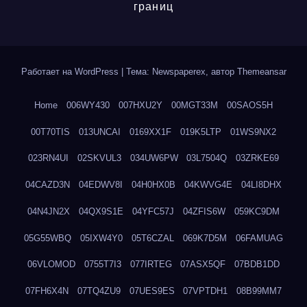
границ
Работает на WordPress
|
Тема: Newspaperex, автор
Themeansar
Home
006WY430
007HXU2Y
00MGT33M
00SAOS5H
00T70TIS
013UNCAI
0169XX1F
019K5LTP
01WS9NX2
023RN4UI
02SKVUL3
034UW6PW
03L7504Q
03ZRKE69
04CAZD3N
04EDWV8I
04H0HX0B
04KWVG4E
04LI8DHX
04N4JN2X
04QX9S1E
04YFC57J
04ZFIS6W
059KC9DM
05G55WBQ
05IXW4Y0
05T6CZAL
069K7D5M
06FAMUAG
06VLOMOD
0755T7I3
077IRTEG
07ASX5QF
07BDB1DD
07FH6X4N
07TQ4ZU9
07UES9ES
07VPTDH1
08B99MM7