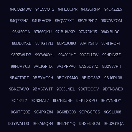
94CQZMDW
94E5VQT2
94H1UCPR
94J2GRFM
94Q4Z2L5
94Q772HZ
94USHO25
95QVZ7XT
95VSPH17
96G7WZOM
96NI50GA
97I66QKU
97IBUWKR
97N7DKJ5
984XBLDC
98DD8YXB
98HGTYIJ
98P1JO9O
98PIYSH9
98RHROFI
98RZWLDP
990W4OYL
9940JJHF
99GDI1ZW
99HRLVZZ
99NJVYC8
9AEIGFHX
9AJPFPA0
9AS5DY7Z
9B2V77PH
9B4CT9PZ
9BEYVG9H
9BGYPM4O
9BIRO8AZ
9BJ6RL38
9BKZ7AVO
9BM67W1T
9C63LNEL
9D0TQQOV
9DFN8WE0
9DI434L2
9DN34ALZ
9DZBDJRE
9EKTXKPO
9EYVNRDY
9G0TFQ0E
9G4PXZ84
9G68DG08
9GPGCFCS
9GSLIJ08
9GYWALD3
9H2AMQR4
9HIZH1YQ
9HSE9BCM
9HU2G1QA