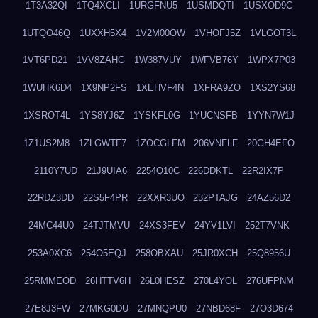
1T3A32QI
1TQ4XCLI
1URGFNU5
1USMDQTI
1USXOD9C
1UTQO46Q
1UXXH5X4
1V2M00OW
1VHOFJ5Z
1VLGOT3L
1VT6PD21
1VV8ZAHG
1W387VUY
1WFVB76Y
1WPX7P03
1WUHK6D4
1X9NP2FS
1XEHVF4N
1XFRA9ZO
1XS2YS68
1XSROT4L
1YS8YJ6Z
1YSKFL0G
1YUCNSFB
1YYN7W1J
1Z1US2M8
1ZLGWTF7
1ZOCGLFM
206VNFLF
20GH4EFO
2110Y7UD
21J9UIA6
2254Q10C
226DDKTL
22R2IX7P
22RDZ3DD
22S5F4PR
22XXR3UO
232PTAJG
24AZ56D2
24MC44U0
24TJTMVU
24XS3FEV
24YV1LVI
252T7VNK
253A0XC6
254O5EQJ
258OBXAU
25JR0XCH
25Q8956U
25RMMEOD
26HTTV6H
26L0HESZ
270L4YOL
276UFPNM
27E8J3FW
27MKG0DU
27MNQPU0
27NBD68F
27O3D674