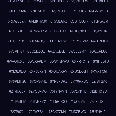
6PM1Z7A5
6PO2WC0X
6PPNPOF5
6Q23B2FW
6QE19FL3
6QEEKCMR
6QKOAUOS
6QVIJ1K1
6R431JL5
6RGMWOLX
6RKWC57X
6RMKNV3X
6RV8LARZ
6SBTC8OR
6T3R3AJM
6TKE2JE3
6TPRWJZM
6U06OJTH
6UJEQ0CF
6UQ42P16
6UTK14DG
6UU9ROQK
6UZUZF6L
6V4POCW2
6V6FZLKN
6VJVHI57
6VQ1DZQ1
6VZACB5E
6W0V02MY
6W1CRLU0
6WAOIUX0
6WJXFPEM
6WSY8NWU
6XFR4OTY
6XIHLDTU
6XL3E0EQ
6XP30R7N
6XQUAXFV
6XUCD56H
6XVXTC5I
6Y6PMH2U
6YQP5Y4L
6YR8PDRZ
6YY0PXBC
6ZISH1A0
6ZT4UC5F
6ZYCUFVQ
70T7NVVN
70V1YKH3
711BHOSD
713M5IHY
718NNXY2
71H5RDOO
71UQJY58
725P81XE
727P972L
72FW37AL
73CXZZM4
73IDZEWO
73UTNHIP