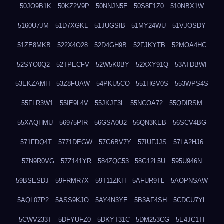
50JO9B1K
50KZ2V9P
50NNJN5E
50S8F1Z0
510NBX1W
5160U7JM
51D7XGKL
51JUGSIB
51MY24WU
51VJOSDY
51ZE8MKB
522X4O28
52D4GH9B
52FJKYTB
52MOA4HC
52SYO0Q2
52TPECFV
52W5K0BY
52XXY91Q
53ATDBWI
53EKZAMH
53Z8FUAW
54PKU5CO
551HGV0S
553WPS4S
55FLR3W1
55IE9L4V
55JKJF3L
55NCOA72
55QDIRSM
55XAQHMU
56975PIR
56GSA0U2
56QN3KEB
56SCV4BG
571FDQ4T
5771DEGW
57G6BV7Y
57IUFJJS
57LA2HJ6
57N9R0VG
57Z141YR
584ZQC53
58G12L5U
595U946N
59BSESDJ
59FRMR7X
59T11ZKH
5AFUR9TL
5AOPNSAW
5AQL07P2
5ASS9KJO
5AY4N3YE
5B3AF4SH
5CDCU7YL
5CWV233T
5DFYUFZ0
5DKYT31C
5DM253CG
5E4JC1TI