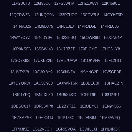
11P2UCTJ
126I93O6
12FS3WHV
12HZ1JWW
12K469CE
12QCPWZN
12UKQO0N
133P7UOC
13COV7L8
14GYHZ3D
14H4A825
14M9BJ75
14NJ13LJ
14PRJLGB
14PRLC85
14WY7OYZ
1546DY9V
15B2SHBQ
15C9WR6H
160ON64P
16P9KSF6
16SBWI43
16U7RZJT
179PIGYE
17HG5UY8
17SO7X9S
17UXEZ2B
17VE7UAW
181QKVNV
18FL2H11
18UVF9V8
19CWX8Y9
19S0NNZV
19SYNG2F
19V5GFDB
19YDYQRW
1AU5Q96D
1AXWRT6R
1B3DEC8P
1BHACZIN
1BI91YFQ
1BNJXLZ0
1BR5X4KO
1CFFT9FI
1D9U2JR1
1DBSQ817
1DRJ3XP8
1E2BYTZD
1E8JEY8J
1EN94O56
1EZXAZS6
1FH0C41J
1FIP186C
1FJ0BB6J
1FM8AVFQ
1FP03I5E
1GL2VJGH
1GRISVQA
1GWILLXI
1H4L4ROK