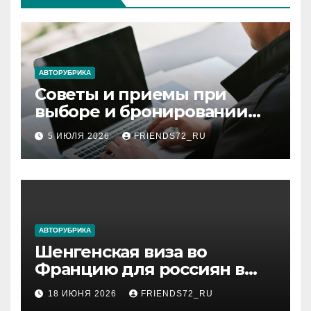
АВТОРУБРИКА
Советы и приемы при
выборе и бронировании
авиабилетов
5 ИЮЛЯ 2026
FRIENDS72_RU
АВТОРУБРИКА
Шенгенская виза во
Францию для россиян в
2026 году: сроки от 3 дней
18 ИЮНЯ 2026
FRIENDS72_RU
и список необходимых