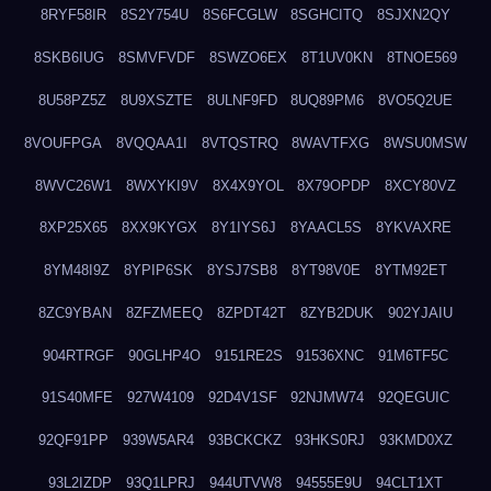
8RYF58IR
8S2Y754U
8S6FCGLW
8SGHCITQ
8SJXN2QY
8SKB6IUG
8SMVFVDF
8SWZO6EX
8T1UV0KN
8TNOE569
8U58PZ5Z
8U9XSZTE
8ULNF9FD
8UQ89PM6
8VO5Q2UE
8VOUFPGA
8VQQAA1I
8VTQSTRQ
8WAVTFXG
8WSU0MSW
8WVC26W1
8WXYKI9V
8X4X9YOL
8X79OPDP
8XCY80VZ
8XP25X65
8XX9KYGX
8Y1IYS6J
8YAACL5S
8YKVAXRE
8YM48I9Z
8YPIP6SK
8YSJ7SB8
8YT98V0E
8YTM92ET
8ZC9YBAN
8ZFZMEEQ
8ZPDT42T
8ZYB2DUK
902YJAIU
904RTRGF
90GLHP4O
9151RE2S
91536XNC
91M6TF5C
91S40MFE
927W4109
92D4V1SF
92NJMW74
92QEGUIC
92QF91PP
939W5AR4
93BCKCKZ
93HKS0RJ
93KMD0XZ
93L2IZDP
93Q1LPRJ
944UTVW8
94555E9U
94CLT1XT