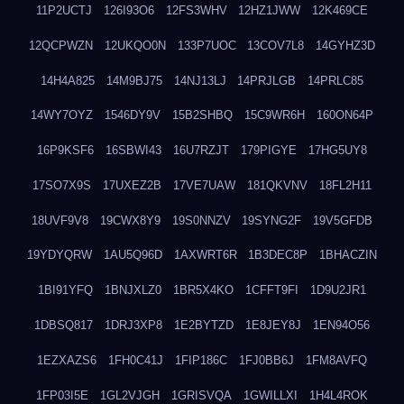
11P2UCTJ
126I93O6
12FS3WHV
12HZ1JWW
12K469CE
12QCPWZN
12UKQO0N
133P7UOC
13COV7L8
14GYHZ3D
14H4A825
14M9BJ75
14NJ13LJ
14PRJLGB
14PRLC85
14WY7OYZ
1546DY9V
15B2SHBQ
15C9WR6H
160ON64P
16P9KSF6
16SBWI43
16U7RZJT
179PIGYE
17HG5UY8
17SO7X9S
17UXEZ2B
17VE7UAW
181QKVNV
18FL2H11
18UVF9V8
19CWX8Y9
19S0NNZV
19SYNG2F
19V5GFDB
19YDYQRW
1AU5Q96D
1AXWRT6R
1B3DEC8P
1BHACZIN
1BI91YFQ
1BNJXLZ0
1BR5X4KO
1CFFT9FI
1D9U2JR1
1DBSQ817
1DRJ3XP8
1E2BYTZD
1E8JEY8J
1EN94O56
1EZXAZS6
1FH0C41J
1FIP186C
1FJ0BB6J
1FM8AVFQ
1FP03I5E
1GL2VJGH
1GRISVQA
1GWILLXI
1H4L4ROK