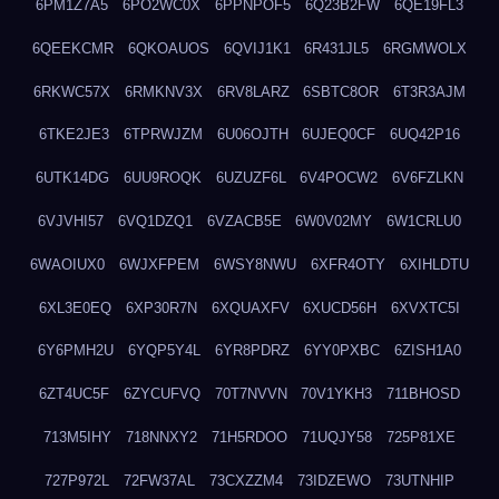
6PM1Z7A5
6PO2WC0X
6PPNPOF5
6Q23B2FW
6QE19FL3
6QEEKCMR
6QKOAUOS
6QVIJ1K1
6R431JL5
6RGMWOLX
6RKWC57X
6RMKNV3X
6RV8LARZ
6SBTC8OR
6T3R3AJM
6TKE2JE3
6TPRWJZM
6U06OJTH
6UJEQ0CF
6UQ42P16
6UTK14DG
6UU9ROQK
6UZUZF6L
6V4POCW2
6V6FZLKN
6VJVHI57
6VQ1DZQ1
6VZACB5E
6W0V02MY
6W1CRLU0
6WAOIUX0
6WJXFPEM
6WSY8NWU
6XFR4OTY
6XIHLDTU
6XL3E0EQ
6XP30R7N
6XQUAXFV
6XUCD56H
6XVXTC5I
6Y6PMH2U
6YQP5Y4L
6YR8PDRZ
6YY0PXBC
6ZISH1A0
6ZT4UC5F
6ZYCUFVQ
70T7NVVN
70V1YKH3
711BHOSD
713M5IHY
718NNXY2
71H5RDOO
71UQJY58
725P81XE
727P972L
72FW37AL
73CXZZM4
73IDZEWO
73UTNHIP