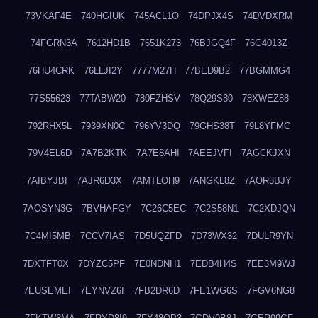
73VKAF4E
740HGIUK
745ACL1O
74DPJX4S
74DVDXRM
74FGRN3A
7612HD1B
7651K273
76BJGQ4F
76G4013Z
76HU4CRK
76LLJI2Y
7777M27H
77BED9B2
77BGMMG4
77S55623
77TABW20
780FZHSV
78Q29S80
78XWEZ88
792RHX5L
7939XN0C
796YV3DQ
79GHS38T
79L8YFMC
79V4EL6D
7A7B2KTK
7A7E8AHI
7AEEJVFI
7AGCKJXN
7AIBYJBI
7AJR6D3X
7AMTLOH9
7ANGKL8Z
7AOR3BJY
7AOSYN3G
7BVHAFGY
7C26C5EC
7C2S58N1
7C2XDJQN
7C4MI5MB
7CCV7IAS
7D5UQZFD
7D73WX32
7DULR9YN
7DXTFT0X
7DYZC5PF
7E0NDNH1
7EDB4H4S
7EE3M9WJ
7EUSEMEI
7EYNVZ6I
7FB2DR6D
7FE1WG6S
7FGV6NG8