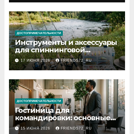
документов
ДОСТОПРИМЕЧАТЕЛЬНОСТИ
Инструменты и аксессуары
для спиннинговой
рыбалки: назначение и
17 ИЮНЯ 2026
FRIENDS72_RU
типы
ДОСТОПРИМЕЧАТЕЛЬНОСТИ
Гостиница для
командировки: основные
критерии выбора
15 ИЮНЯ 2026
FRIENDS72_RU