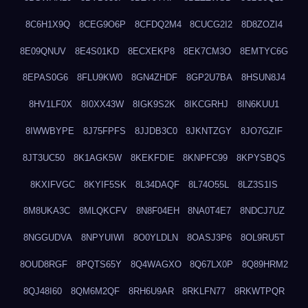
8C6H1X9Q
8CEG9O6P
8CFDQ2M4
8CUCG2I2
8D8ZOZI4
8E09QNUV
8E4S01KD
8ECXEKP8
8EK7CM3O
8EMTYC6G
8EPAS0G6
8FLU9KW0
8GN4ZHDF
8GP2U7BA
8HSUN8J4
8HV1LF0X
8I0XX43W
8IGK9S2K
8IKCGRHJ
8IN6KUU1
8IWWBYPE
8J75FPFS
8JJDB3C0
8JKNTZGY
8JO7GZIF
8JT3UC50
8K1AGK5W
8KEKFDIE
8KNPFC99
8KPYSBQS
8KXIFVGC
8KYIF5SK
8L34DAQF
8L74O55L
8LZ3S1IS
8M8UKA3C
8MLQKCFV
8N8F04EH
8NA0T4E7
8NDCJ7UZ
8NGGUDVA
8NPYUIWI
8O0YLDLN
8OASJ3P6
8OL9RU5T
8OUD8RGF
8PQTS65Y
8Q4WAGXO
8Q67LX0P
8Q89HRM2
8QJ48I60
8QM6M2QF
8RH6U9AR
8RKLFN77
8RKWTPQR