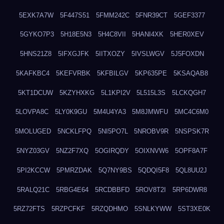
5EXK7A7W
5F447S51
5FMM242C
5FNR39CT
5GEF3377
5GYKO7P3
5H18E5N3
5H4C8VII
5HANI4XK
5HER0XEV
5HNS21Z8
5IFXGJFK
5IITXOZY
5IVSLWGV
5J5FOXDN
5KAFKBC4
5KEFVRBK
5KFBILGV
5KP635PE
5KSAQAB8
5KT1DCUW
5KZYHXKG
5L1KPI2V
5L515L3S
5LCKQGH7
5LOVPA8C
5LY0K9GU
5M4U4YA3
5M8JMWFU
5MC4C6M0
5MOLUGED
5NCKLFPQ
5NI5PO7L
5NROBV9R
5NSPSK7R
5NYZ03GV
5NZ2F7XQ
5OGIRQDY
5OIXNVW6
5OPF8A7F
5PI2KCCW
5PMRZDAK
5Q7NY9BS
5QDQI5F8
5QL8UU2J
5RALQ21C
5RBG4E64
5RCDBBFD
5ROV8T2I
5RP6DWR8
5RZ72FTS
5RZPCFKF
5RZQDHMO
5SNLKYWW
5ST3XE0K