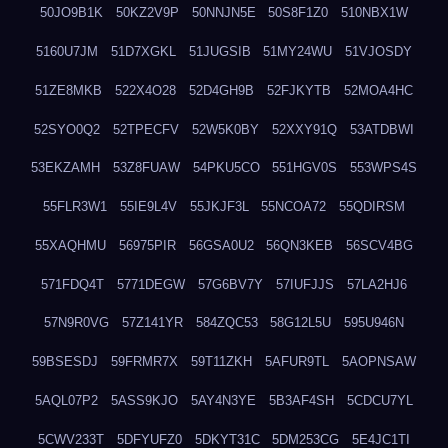
50JO9B1K
50KZ2V9P
50NNJN5E
50S8F1Z0
510NBX1W
5160U7JM
51D7XGKL
51JUGSIB
51MY24WU
51VJOSDY
51ZE8MKB
522X4O28
52D4GH9B
52FJKYTB
52MOA4HC
52SYO0Q2
52TPECFV
52W5K0BY
52XXY91Q
53ATDBWI
53EKZAMH
53Z8FUAW
54PKU5CO
551HGV0S
553WPS4S
55FLR3W1
55IE9L4V
55JKJF3L
55NCOA72
55QDIRSM
55XAQHMU
56975PIR
56GSA0U2
56QN3KEB
56SCV4BG
571FDQ4T
5771DEGW
57G6BV7Y
57IUFJJS
57LA2HJ6
57N9R0VG
57Z141YR
584ZQC53
58G12L5U
595U946N
59BSESDJ
59FRMR7X
59T11ZKH
5AFUR9TL
5AOPNSAW
5AQL07P2
5ASS9KJO
5AY4N3YE
5B3AF4SH
5CDCU7YL
5CWV233T
5DFYUFZ0
5DKYT31C
5DM253CG
5E4JC1TI