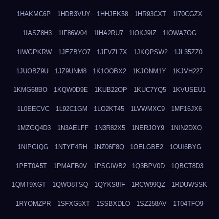
1HAKMC6P
1HDB3VUY
1HHJEK58
1HR93CXT
1I70CGZX
1IASZ8H3
1IF86W04
1IHA2RU7
1IOKJ9IZ
1IOWA7OG
1IWGPKRW
1JEZBYO7
1JFVZL7X
1JKQPSW2
1JL35ZZ0
1JUOBZ9U
1JZ9UNM8
1K1OOBX2
1KJONM1Y
1KJVH227
1KMG68BO
1KQW0D9E
1KUB22OP
1KUC7YQ5
1KVUSEU1
1L0EECVC
1L92C1GM
1LO2KT45
1LVWMXC9
1MF16JX6
1MZGQ4D3
1N3AELFF
1N3R82X5
1NERJOY9
1NIN2DXO
1NIPGIQG
1NTYF4RH
1NZ06F8Q
1OELGBE2
1OUI6BYG
1PET0A5T
1PMAFB0V
1PSGIWB2
1Q3BPV0D
1QBCT8D3
1QMT9XGT
1QWO8TSQ
1QYKS8IF
1RCW99QZ
1RDUWSSK
1RYOMZPR
1SFXG5XT
1SSBXDLO
1SZ258AV
1T04TFO9