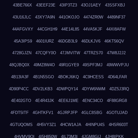
43BE766X
43EEF23E
43IP3TZ3
43OJ1AEY
43SSFXBJ
43U16JLC
43XY7A9N
441OKOJO
4474ZR0W
4489NF37
44AFGVXY
44CGH1H9
44E14L85
44VA5KJF
44XI8AFW
45A3IPS9
4601IURZ
46DGB3L9
46DLKJV6
46KT56QV
4728GJZN
47CQFY0O
47JMVITW
47TRZS70
47W8J2J2
48QJBQ0X
49MZ8W4O
49R1GYE9
49SPF3MJ
49WWVPJU
4B13IA3F
4B1N5SGO
4BOKJ6KQ
4C9HCESS
4D64LFAR
4D90P4CC
4DV2LKB3
4DWPQY14
4DYW6NWM
4DZ5J3RQ
4E402GTO
4E4R43JK
4EE6J1ME
4ENC34CO
4F88GRG8
4FDT5ITF
4GHTKFV1
4GJRPJFP
4GLC8SBG
4GOTUJAD
4GTUQOMS
4H5VY3Z1
4HCW1AJA
4HINPU4S
4HSR603T
4HVMV9QI
4I5H850W
4IL73M3I
4JGM8GIJ
4JH8IPKK