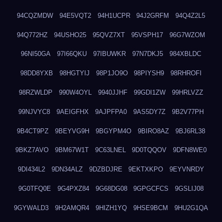
94CQZMDW
94E5VQT2
94H1UCPR
94J2GRFM
94Q4Z2L5
94Q772HZ
94USHO25
95QVZ7XT
95VSPH17
96G7WZOM
96NI50GA
97I66QKU
97IBUWKR
97N7DKJ5
984XBLDC
98DD8YXB
98HGTYIJ
98P1JO9O
98PIYSH9
98RHROFI
98RZWLDP
990W4OYL
9940JJHF
99GDI1ZW
99HRLVZZ
99NJVYC8
9AEIGFHX
9AJPFPA0
9AS5DY7Z
9B2V77PH
9B4CT9PZ
9BEYVG9H
9BGYPM4O
9BIRO8AZ
9BJ6RL38
9BKZ7AVO
9BM67W1T
9C63LNEL
9D0TQQOV
9DFN8WE0
9DI434L2
9DN34ALZ
9DZBDJRE
9EKTXKPO
9EYVNRDY
9G0TFQ0E
9G4PXZ84
9G68DG08
9GPGCFCS
9GSLIJ08
9GYWALD3
9H2AMQR4
9HIZH1YQ
9HSE9BCM
9HU2G1QA