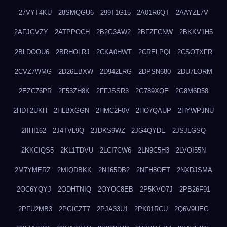
27VYT4KU
28SMQGU6
299T1G15
2A01R6QT
2AAYZL7V
2AFJGVZY
2ATPPOCH
2B2G3AW2
2BFZFCNW
2BKKV1H5
2BLDOOU6
2BRHOLRJ
2CKA0HWT
2CRELPQI
2CSOTXFR
2CVZ7WMG
2D26EBXW
2D942LRG
2DPSN680
2DU7LORM
2EZC76PR
2F53ZH8K
2FFJSSR3
2G789XQE
2G8M6D58
2HDT2UKH
2HLBXGGN
2HMC2F0V
2HO7QAUP
2HYWPJNU
2IIHI162
2J4TVL9Q
2JDKS9WZ
2JG4QYDE
2JSJLGSQ
2KKCIQS5
2KL1TDVU
2LCI7CW6
2LN9C5H3
2LVOI55N
2M7YMERZ
2MIQDBKK
2N165DB2
2NFH8OET
2NXDJSMA
2OC6YQYJ
2ODHTNIQ
2OYOC8EB
2P5KVO7J
2PB26F91
2PFU2MB3
2PGICZT7
2PJA33U1
2PK01RCU
2Q6V9UEG