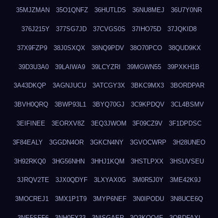
35MJZMAN
35O1QNFZ
36HUTLDS
36NU8MEJ
36U7Y0NR
376J215Y
377SG7JD
37CVGS0S
37IHO75D
37JQKID8
37X9FZP9
38J0SXQX
38NQ9PDV
38O70PCO
38QUD9KX
39D3U3A0
39LAIWA9
39LCYZRI
39MGWN55
39PXKH1B
3A43DKQP
3AGNJUCU
3ATCGY3X
3BKC9MX3
3BORDPAR
3BVH0QRQ
3BWP93L1
3BYQ70GJ
3C9KPDQV
3CL4BSMV
3EIFINEE
3EORXV8Z
3EQ3JWOM
3F09CZ9V
3F1DPDSC
3F84EALY
3GGDN4OR
3GKCN4NY
3GVOCWRP
3H28UNEO
3H92RKQ0
3HG56NHN
3HHJ1KQM
3HSTLPXX
3HSUVSEU
3JRQV2TE
3JX0QDYF
3LXYAX0G
3M0R5J0Y
3ME42K9J
3MOCREJ1
3MX1P1T9
3MYP6NEF
3N0IPODU
3N8UCE6Q
3NE5SFF6
3NH0FX33
3NISGAEP
3O3KQQ4F
3OBDFAXI