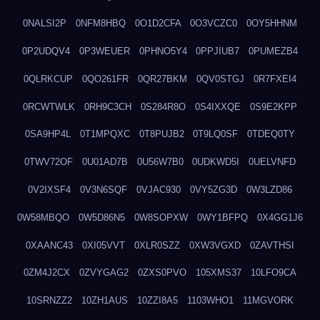
0NALSI2P
0NFM8HBQ
0O1D2CFA
0O3VCZC0
0OY5HHNM
0P2UDQV4
0P3WEUER
0PHNO5Y4
0PPJIUB7
0PUMEZB4
0QLRKCUP
0QO261FR
0QR27BKM
0QV0STGJ
0R7FXEI4
0RCWTWLK
0RH9C3CH
0S284R8O
0S4IXXQE
0S9E2KPP
0SA9HP4L
0T1MPQXC
0T8PUJB2
0T9LQ0SF
0TDEQ0TY
0TWV72OF
0U01AD7B
0U56W7B0
0UDKWD5I
0UELVNFD
0V2IXSF4
0V3N6SQF
0VJAC930
0VY5ZG3D
0W3LZD86
0W58MBQO
0W5D86N5
0W8SOPXW
0WY1BFPQ
0X4GG1J6
0XAANC43
0XI05VVT
0XLR0SZZ
0XW3VGXD
0ZAVTHSI
0ZM4J2CX
0ZVYGAG2
0ZXS0PVO
105XMS37
10LFO9CA
10SRNZZ2
10ZH1AUS
10ZZI8A5
1103WHO1
11MGVORK