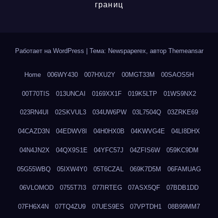
границ
Работает на WordPress
|
Тема: Newspaperex, автор
Themeansar
Home
006WY430
007HXU2Y
00MGT33M
00SAOS5H
00T70TIS
013UNCAI
0169XX1F
019K5LTP
01WS9NX2
023RN4UI
02SKVUL3
034UW6PW
03L7504Q
03ZRKE69
04CAZD3N
04EDWV8I
04H0HX0B
04KWVG4E
04LI8DHX
04N4JN2X
04QX9S1E
04YFC57J
04ZFIS6W
059KC9DM
05G55WBQ
05IXW4Y0
05T6CZAL
069K7D5M
06FAMUAG
06VLOMOD
0755T7I3
077IRTEG
07ASX5QF
07BDB1DD
07FH6X4N
07TQ4ZU9
07UES9ES
07VPTDH1
08B99MM7