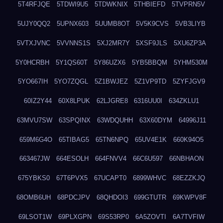
5T4RFJQE
5TDWI9U5
5TDWKNIX
5THBIEFD
5TVPRN5V
5UJY0QQ2
5UPNX603
5UUMB8OT
5V5K9CVS
5VB3LIYB
5VTXJVNC
5VVNNS1S
5XJ2MR7Y
5XSF9JLS
5XU6ZP3A
5Y0HCRBH
5Y1QS60T
5Y86UZX6
5YB5BBQM
5YHM530M
5YO667IH
5YO7ZQGL
5Z1BWJEZ
5Z1VP9TD
5ZYFJGV9
60IZ2Y44
60X8LPUK
62LJGRE8
6316UU0I
634ZKLU1
63MVU7SW
63SPQINX
63WDQUHH
63X60DYM
64996J11
659M6G4O
65TIBAG5
65TN6NPQ
65UV4E1K
660K94O5
663467JW
664ESOLH
664FNVV4
66C6U597
66NBHAON
675YBKS0
67T6PVX5
67UCAPT0
6899WHVC
68EZZKJQ
68OMB6UH
68PDCJPV
68QHDOI3
699GTUTR
69KWPV8F
69LSOT1W
69PLXGPN
69S53RP0
6A5ZOVTI
6A7TVFIW