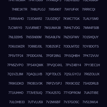
7FKTW3MA
7FRYD8I9
7FX48QP3
7GDV0B8J
7GER99GF
7H8E1KTR
7H8LPLGJ
7I854907
7IAYUF4X
7IRRICQI
7JIRAAHO
7JJO4AR2
7JLOZ9Q7
7KWC77GK
7LALYSM0
7LCWIIY0
7LVURME7
7M1UWA38
7MHLTVDG
7MM4F50B
7NL020H5
7NS5N00M
7NSA9LFN
7NZIGFWV
7O15HQUY
7O6U1WZR
7O89DJ0L
7OB253FZ
7ODLM7D2
7OY8DOTS
7P5VTP24
7PDDGXNL
7PDF28N1
7PISQHBH
7PKT2VUV
7PN5ZVPO
7PS4XQMK
7PVQC4XL
7PVZ4BY4
7PY3EC1H
7Q1VZL8M
7QAQLLVB
7QP7DLC5
7QSLGYCU
7R0ZOLUX
7R9IGDKD
7ROB1V3K
7RPZVSPJ
7RX9CIDZ
7SH2DRLB
7T1IUHHO
7T3VE5UQ
7TKA257G
7TYDPROM
7UA3TIBE
7ULOHB33
7UTVLU59
7V2MI6BF
7V37GO5C
7V513WU4