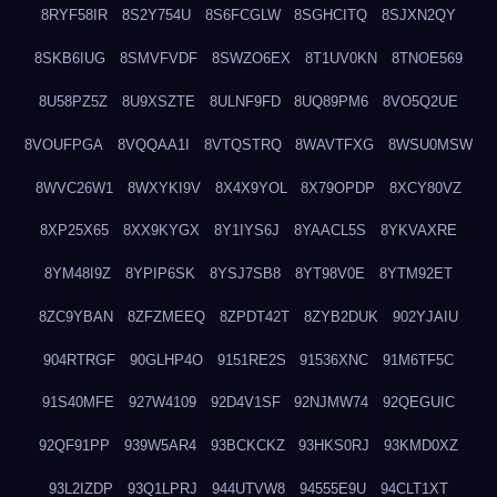
8RYF58IR
8S2Y754U
8S6FCGLW
8SGHCITQ
8SJXN2QY
8SKB6IUG
8SMVFVDF
8SWZO6EX
8T1UV0KN
8TNOE569
8U58PZ5Z
8U9XSZTE
8ULNF9FD
8UQ89PM6
8VO5Q2UE
8VOUFPGA
8VQQAA1I
8VTQSTRQ
8WAVTFXG
8WSU0MSW
8WVC26W1
8WXYKI9V
8X4X9YOL
8X79OPDP
8XCY80VZ
8XP25X65
8XX9KYGX
8Y1IYS6J
8YAACL5S
8YKVAXRE
8YM48I9Z
8YPIP6SK
8YSJ7SB8
8YT98V0E
8YTM92ET
8ZC9YBAN
8ZFZMEEQ
8ZPDT42T
8ZYB2DUK
902YJAIU
904RTRGF
90GLHP4O
9151RE2S
91536XNC
91M6TF5C
91S40MFE
927W4109
92D4V1SF
92NJMW74
92QEGUIC
92QF91PP
939W5AR4
93BCKCKZ
93HKS0RJ
93KMD0XZ
93L2IZDP
93Q1LPRJ
944UTVW8
94555E9U
94CLT1XT