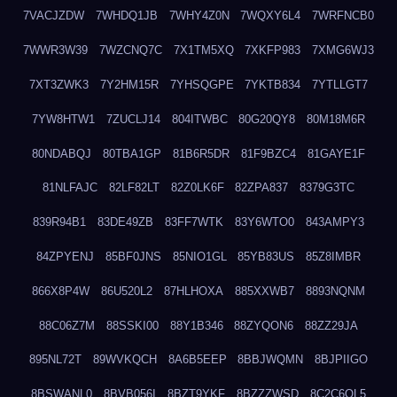
7VACJZDW
7WHDQ1JB
7WHY4Z0N
7WQXY6L4
7WRFNCB0
7WWR3W39
7WZCNQ7C
7X1TM5XQ
7XKFP983
7XMG6WJ3
7XT3ZWK3
7Y2HM15R
7YHSQGPE
7YKTB834
7YTLLGT7
7YW8HTW1
7ZUCLJ14
804ITWBC
80G20QY8
80M18M6R
80NDABQJ
80TBA1GP
81B6R5DR
81F9BZC4
81GAYE1F
81NLFAJC
82LF82LT
82Z0LK6F
82ZPA837
8379G3TC
839R94B1
83DE49ZB
83FF7WTK
83Y6WTO0
843AMPY3
84ZPYENJ
85BF0JNS
85NIO1GL
85YB83US
85Z8IMBR
866X8P4W
86U520L2
87HLHOXA
885XXWB7
8893NQNM
88C06Z7M
88SSKI00
88Y1B346
88ZYQON6
88ZZ29JA
895NL72T
89WVKQCH
8A6B5EEP
8BBJWQMN
8BJPIIGO
8BSWANL0
8BVB056I
8BZT9YKF
8BZZZWSD
8C2C6QL5