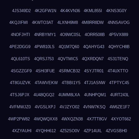
4JS349D2
4K2GFW1N
4K4KVN36
4KML855I
4KNS3G0Y
4KQJIFMI
4KWTO3AT
4LXNH9M8
4M8RR8DW
4NNSAVOG
4NOFJHTI
4NRBYMY1
4O9WC0SL
4ORR508B
4P5VX889
4PE2DGG9
4PW810LS
4Q1M7Q60
4QAHYG43
4QHYCH8B
4QL610TS
4QRSJ753
4QVTMIC5
4QXRDQN7
4S31TENQ
4SGZZGF9
4SHI3FUE
4SRMCB32
4SYJTR01
4T4UXTTO
4T8GUZVK
4TAWVEKW
4TBBI1Y5
4TJ1ASNW
4TPTYC45
4TSJ6PJX
4U48QGQ2
4UMM8LXA
4UNHPQM1
4URT243L
4VFMWJZ0
4VGSLXPJ
4VJZYO02
4VNW7KSQ
4W6ZE1F7
4WP2PW82
4WQWQXX8
4WXQZN38
4X7TT8GV
4XYOT662
4XZYAUHI
4YQHH612
4Z52SO0V
4ZP14UIL
4ZVGSBH0