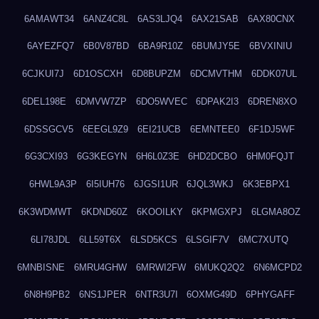
6AMAWT34
6ANZ4C8L
6AS3LJQ4
6AX21SAB
6AX80CNX
6AYEZFQ7
6B0V87BD
6BA9R10Z
6BUMJY5E
6BVXINIU
6CJKUI7J
6D1OSCXH
6D8BUPZM
6DCMVTHM
6DDK07UL
6DEL198E
6DMVW7ZP
6DO5WVEC
6DPAK2I3
6DREN8XO
6DSSGCV5
6EEGL9Z9
6EI21UCB
6EMNTEE0
6F1DJ5WF
6G3CXI93
6G3KEGYN
6H6L0Z3E
6HD2DCBO
6HM0FQJT
6HWL9A3P
6I5IUH76
6JGSI1UR
6JQL3WKJ
6K3EBPX1
6K3WDMWT
6KDND60Z
6KOOILKY
6KPMGXPJ
6LGMA8OZ
6LI78JDL
6LL59T6X
6LSD5KCS
6LSGIF7V
6MC7XUTQ
6MNBISNE
6MRU4GHW
6MRWI2FW
6MUKQ2Q2
6N6MCPD2
6N8H9PB2
6NS1JPER
6NTR3U7I
6OXMG49D
6PHYGAFF