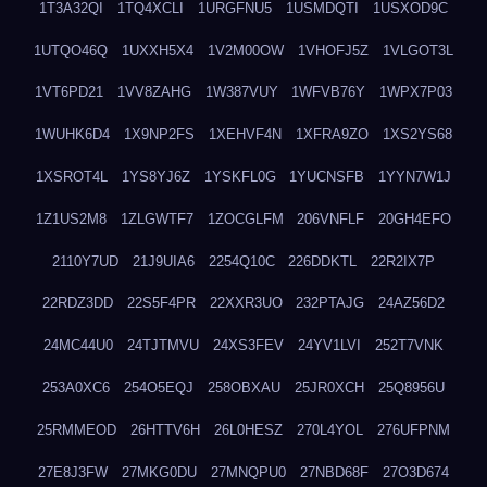
1T3A32QI
1TQ4XCLI
1URGFNU5
1USMDQTI
1USXOD9C
1UTQO46Q
1UXXH5X4
1V2M00OW
1VHOFJ5Z
1VLGOT3L
1VT6PD21
1VV8ZAHG
1W387VUY
1WFVB76Y
1WPX7P03
1WUHK6D4
1X9NP2FS
1XEHVF4N
1XFRA9ZO
1XS2YS68
1XSROT4L
1YS8YJ6Z
1YSKFL0G
1YUCNSFB
1YYN7W1J
1Z1US2M8
1ZLGWTF7
1ZOCGLFM
206VNFLF
20GH4EFO
2110Y7UD
21J9UIA6
2254Q10C
226DDKTL
22R2IX7P
22RDZ3DD
22S5F4PR
22XXR3UO
232PTAJG
24AZ56D2
24MC44U0
24TJTMVU
24XS3FEV
24YV1LVI
252T7VNK
253A0XC6
254O5EQJ
258OBXAU
25JR0XCH
25Q8956U
25RMMEOD
26HTTV6H
26L0HESZ
270L4YOL
276UFPNM
27E8J3FW
27MKG0DU
27MNQPU0
27NBD68F
27O3D674