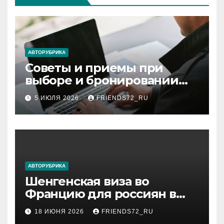
АВТОРУБРИКА
Советы и приемы при
выборе и бронировании
авиабилетов
5 ИЮЛЯ 2026
FRIENDS72_RU
АВТОРУБРИКА
Шенгенская виза во
Францию для россиян в
2026 году: сроки от 3 дней
18 ИЮНЯ 2026
FRIENDS72_RU
и список необходимых