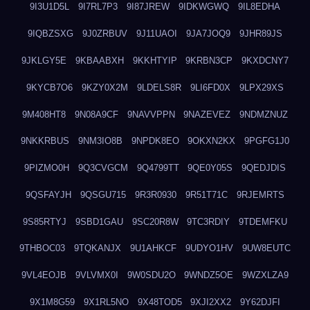
9I3U1D5L
9I7RL7P3
9I87JREW
9IDKWGWQ
9IL8EDHA
9IQBZSXG
9J0ZRBUV
9J11UAOI
9JA7JOQ9
9JHR89JS
9JKLGY5E
9KBAABXH
9KKHTYIP
9KRBN3CP
9KXDCNY7
9KYCB7O6
9KZY0X2M
9LDELS8R
9LI6FD0X
9LPX29XS
9M408HT8
9N08A9CF
9NAVVPPN
9NAZEVEZ
9NDMZNUZ
9NKKRBUS
9NM3IO8B
9NPDK8EO
9OKXN2KX
9PGFG1J0
9PIZMO0H
9Q3CVGCM
9Q4799TT
9QE0Y05S
9QEDJDIS
9QSFAYJH
9QSGU715
9R3R0930
9R51T71C
9RJEMRTS
9S85RTYJ
9SBD1GAU
9SC20R8W
9TC3RDIY
9TDEMFKU
9THBOC03
9TQKANJX
9U1AHKCF
9UDYO1HV
9UW8EUTC
9VL4EOJB
9VLVMX0I
9W0SDU2O
9WNDZ5OE
9WZXLZA9
9X1M8G59
9X1RL5NO
9X48TOD5
9XJI2XX2
9Y62DJFI