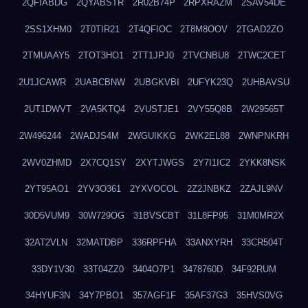
2QFIABDG
2QYABSTR
2R02B74P
2RPXRAZM
2SAV54DE
2SS1XHM0
2T0TIR21
2T4QFIOC
2T8M8OOV
2TGAD2ZO
2TMUAAY5
2TOT3HO1
2TT1JPJ0
2TVCNBU8
2TWC2CET
2U1JCAWR
2UABCBNW
2UBGKVBI
2UFYK23Q
2UHBAVSU
2UT1DWVT
2VA5KTQ4
2VUSTJE1
2VY55Q8B
2W29565T
2W496244
2WADJS4M
2WGUIKKG
2WK2EL88
2WNPNKRH
2WV0ZHMD
2X7CQ1SY
2XYTJWGS
2Y7I1IC2
2YKK8NSK
2YT95AO1
2YV3O361
2YXVOCOL
2Z2JNBKZ
2ZAJL9NV
30D5VUM9
30W729OG
31BVSCBT
31L8FP95
31M0MR2X
32AT2VLN
32MATDBP
336RPFHA
33ANXYRH
33CR504T
33DY1V30
33T04ZZ0
3404O7P1
3478760D
34F92RUM
34HYUF3N
34Y7PBO1
357AGF1F
35AF37G3
35HVS0VG