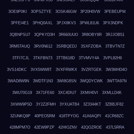
3OE9P0KI
3OPSZTYE
3OSK46GW
3P20H0VW
3PEBEUPM
3PFEI4E1
3PHQ0AXL
3PJX8KV3
3PWL81U6
3PX3NDPK
3QBNPSU7
3QPKYD3H
3R660UUO
3R8OBY8R
3RJJOB51
3RM5TAUQ
3RV0N612
3SRBQEDJ
3SXFZOBA
3TBVTN7Z
3TFI7CJL
3TKFBN73
3TTB618D
3TVMVY4A
3VPL82H9
3VS14DKC
3VX5WW8T
3VXFRWKX
3VZRTGEK
3W3MHD4O
3WAD8W9N
3WDTF1N3
3WI8G8SN
3WQDYCWK
3WTTA97N
3WU70G19
3X71FE60
3XC4DIU7
3XMIH0VI
3XMLLD4K
3XWW9P5D
3Y2Z2FMH
3YXUATB4
3Z3344KT
3ZBBJF82
3ZUNKQ9P
40PEO5RM
418TPYOG
41A6AQPI
41CR68ZC
428MPM7O
42EW9PZP
42HIOZNV
42QOZROE
437L5RRA