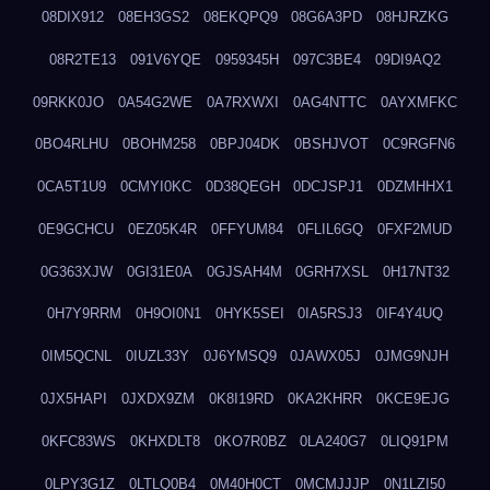
08DIX912
08EH3GS2
08EKQPQ9
08G6A3PD
08HJRZKG
08R2TE13
091V6YQE
0959345H
097C3BE4
09DI9AQ2
09RKK0JO
0A54G2WE
0A7RXWXI
0AG4NTTC
0AYXMFKC
0BO4RLHU
0BOHM258
0BPJ04DK
0BSHJVOT
0C9RGFN6
0CA5T1U9
0CMYI0KC
0D38QEGH
0DCJSPJ1
0DZMHHX1
0E9GCHCU
0EZ05K4R
0FFYUM84
0FLIL6GQ
0FXF2MUD
0G363XJW
0GI31E0A
0GJSAH4M
0GRH7XSL
0H17NT32
0H7Y9RRM
0H9OI0N1
0HYK5SEI
0IA5RSJ3
0IF4Y4UQ
0IM5QCNL
0IUZL33Y
0J6YMSQ9
0JAWX05J
0JMG9NJH
0JX5HAPI
0JXDX9ZM
0K8I19RD
0KA2KHRR
0KCE9EJG
0KFC83WS
0KHXDLT8
0KO7R0BZ
0LA240G7
0LIQ91PM
0LPY3G1Z
0LTLQ0B4
0M40H0CT
0MCMJJJP
0N1LZI50