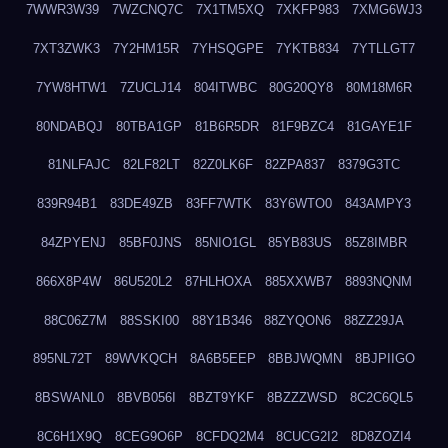
7WWR3W39
7WZCNQ7C
7X1TM5XQ
7XKFP983
7XMG6WJ3
7XT3ZWK3
7Y2HM15R
7YHSQGPE
7YKTB834
7YTLLGT7
7YW8HTW1
7ZUCLJ14
804ITWBC
80G20QY8
80M18M6R
80NDABQJ
80TBA1GP
81B6R5DR
81F9BZC4
81GAYE1F
81NLFAJC
82LF82LT
82Z0LK6F
82ZPA837
8379G3TC
839R94B1
83DE49ZB
83FF7WTK
83Y6WTO0
843AMPY3
84ZPYENJ
85BF0JNS
85NIO1GL
85YB83US
85Z8IMBR
866X8P4W
86U520L2
87HLHOXA
885XXWB7
8893NQNM
88C06Z7M
88SSKI00
88Y1B346
88ZYQON6
88ZZ29JA
895NL72T
89WVKQCH
8A6B5EEP
8BBJWQMN
8BJPIIGO
8BSWANL0
8BVB056I
8BZT9YKF
8BZZZWSD
8C2C6QL5
8C6H1X9Q
8CEG9O6P
8CFDQ2M4
8CUCG2I2
8D8ZOZI4