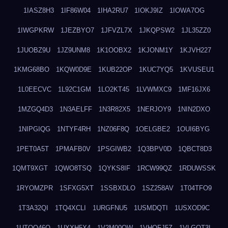
1IASZ8H3
1IF86W04
1IHA2RU7
1IOKJ9IZ
1IOWA7OG
1IWGPKRW
1JEZBYO7
1JFVZL7X
1JKQPSW2
1JL35ZZ0
1JUOBZ9U
1JZ9UNM8
1K1OOBX2
1KJONM1Y
1KJVH227
1KMG68BO
1KQW0D9E
1KUB22OP
1KUC7YQ5
1KVUSEU1
1L0EECVC
1L92C1GM
1LO2KT45
1LVWMXC9
1MF16JX6
1MZGQ4D3
1N3AELFF
1N3R82X5
1NERJOY9
1NIN2DXO
1NIPGIQG
1NTYF4RH
1NZ06F8Q
1OELGBE2
1OUI6BYG
1PET0A5T
1PMAFB0V
1PSGIWB2
1Q3BPV0D
1QBCT8D3
1QMT9XGT
1QWO8TSQ
1QYKS8IF
1RCW99QZ
1RDUWSSK
1RYOMZPR
1SFXG5XT
1SSBXDLO
1SZ258AV
1T04TFO9
1T3A32QI
1TQ4XCLI
1URGFNU5
1USMDQTI
1USXOD9C
1UTQO46Q
1UXXH5X4
1V2M00OW
1VHOFJ5Z
1VLGOT3L