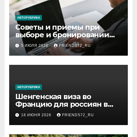
АВТОРУБРИКА
Советы и приемы при
выборе и бронировании
авиабилетов
5 ИЮЛЯ 2026
FRIENDS72_RU
АВТОРУБРИКА
Шенгенская виза во
Францию для россиян в
2026 году: сроки от 3 дней
18 ИЮНЯ 2026
FRIENDS72_RU
и список необходимых
документов