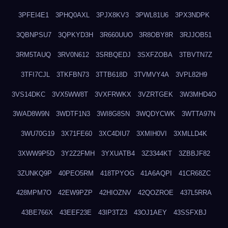
3PFEI4E1
3PHQ0AXL
3PJX8KV3
3PWL81U6
3PX3NDPK
3QBNPSU7
3QPKYD3H
3R660UUO
3R8OBY8R
3RJJOB51
3RM5TAUQ
3RV0N612
3SRBQEDJ
3SXFZOBA
3TBVTN7Z
3TFI7CJL
3TKFBN73
3TTB618D
3TVMVY4A
3VPL82H9
3VS14DKC
3VX5WW8T
3VXFRWKX
3VZRTGEK
3W3MHD4O
3WAD8W9N
3WDTF1N3
3WI8G8SN
3WQDYCWK
3WTTA97N
3WU70G19
3X71FE60
3XC4DIU7
3XMIH0VI
3XMLLD4K
3XWW9P5D
3Y2Z2FMH
3YXUATB4
3Z3344KT
3ZBBJF82
3ZUNKQ9P
40PEO5RM
418TPYOG
41A6AQPI
41CR68ZC
428MPM7O
42EW9PZP
42HIOZNV
42QOZROE
437L5RRA
43BE766X
43EEF23E
43IP3TZ3
43OJ1AEY
43SSFXBJ