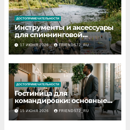
ДОСТОПРИМЕЧАТЕЛЬНОСТИ
Инструменты и аксессуары
для спиннинговой
рыбалки: назначение и
17 ИЮНЯ 2026
FRIENDS72_RU
типы
ДОСТОПРИМЕЧАТЕЛЬНОСТИ
Гостиница для
командировки: основные
критерии выбора
15 ИЮНЯ 2026
FRIENDS72_RU