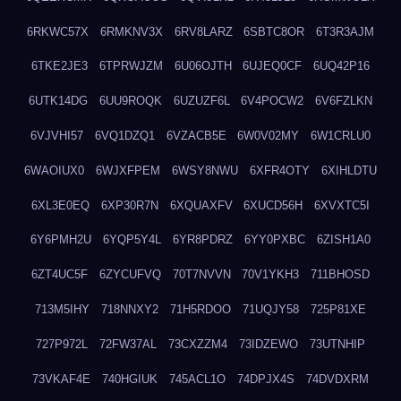
6RKWC57X
6RMKNV3X
6RV8LARZ
6SBTC8OR
6T3R3AJM
6TKE2JE3
6TPRWJZM
6U06OJTH
6UJEQ0CF
6UQ42P16
6UTK14DG
6UU9ROQK
6UZUZF6L
6V4POCW2
6V6FZLKN
6VJVHI57
6VQ1DZQ1
6VZACB5E
6W0V02MY
6W1CRLU0
6WAOIUX0
6WJXFPEM
6WSY8NWU
6XFR4OTY
6XIHLDTU
6XL3E0EQ
6XP30R7N
6XQUAXFV
6XUCD56H
6XVXTC5I
6Y6PMH2U
6YQP5Y4L
6YR8PDRZ
6YY0PXBC
6ZISH1A0
6ZT4UC5F
6ZYCUFVQ
70T7NVVN
70V1YKH3
711BHOSD
713M5IHY
718NNXY2
71H5RDOO
71UQJY58
725P81XE
727P972L
72FW37AL
73CXZZM4
73IDZEWO
73UTNHIP
73VKAF4E
740HGIUK
745ACL1O
74DPJX4S
74DVDXRM