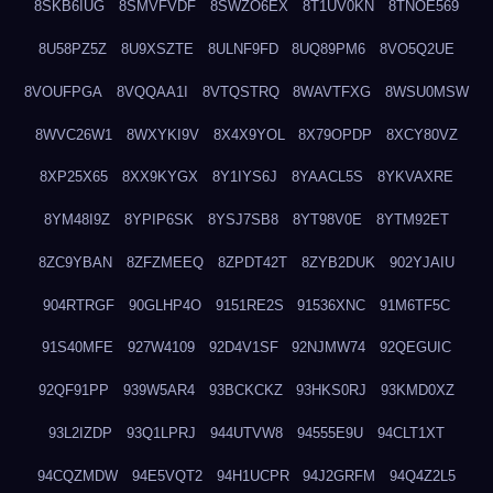
8SKB6IUG
8SMVFVDF
8SWZO6EX
8T1UV0KN
8TNOE569
8U58PZ5Z
8U9XSZTE
8ULNF9FD
8UQ89PM6
8VO5Q2UE
8VOUFPGA
8VQQAA1I
8VTQSTRQ
8WAVTFXG
8WSU0MSW
8WVC26W1
8WXYKI9V
8X4X9YOL
8X79OPDP
8XCY80VZ
8XP25X65
8XX9KYGX
8Y1IYS6J
8YAACL5S
8YKVAXRE
8YM48I9Z
8YPIP6SK
8YSJ7SB8
8YT98V0E
8YTM92ET
8ZC9YBAN
8ZFZMEEQ
8ZPDT42T
8ZYB2DUK
902YJAIU
904RTRGF
90GLHP4O
9151RE2S
91536XNC
91M6TF5C
91S40MFE
927W4109
92D4V1SF
92NJMW74
92QEGUIC
92QF91PP
939W5AR4
93BCKCKZ
93HKS0RJ
93KMD0XZ
93L2IZDP
93Q1LPRJ
944UTVW8
94555E9U
94CLT1XT
94CQZMDW
94E5VQT2
94H1UCPR
94J2GRFM
94Q4Z2L5