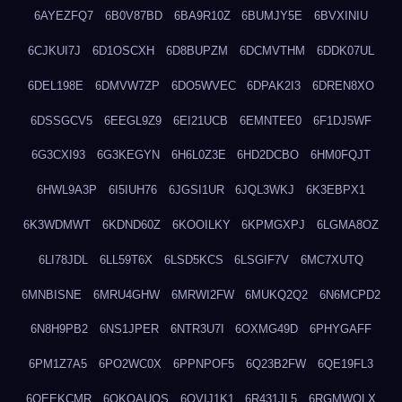
6AYEZFQ7
6B0V87BD
6BA9R10Z
6BUMJY5E
6BVXINIU
6CJKUI7J
6D1OSCXH
6D8BUPZM
6DCMVTHM
6DDK07UL
6DEL198E
6DMVW7ZP
6DO5WVEC
6DPAK2I3
6DREN8XO
6DSSGCV5
6EEGL9Z9
6EI21UCB
6EMNTEE0
6F1DJ5WF
6G3CXI93
6G3KEGYN
6H6L0Z3E
6HD2DCBO
6HM0FQJT
6HWL9A3P
6I5IUH76
6JGSI1UR
6JQL3WKJ
6K3EBPX1
6K3WDMWT
6KDND60Z
6KOOILKY
6KPMGXPJ
6LGMA8OZ
6LI78JDL
6LL59T6X
6LSD5KCS
6LSGIF7V
6MC7XUTQ
6MNBISNE
6MRU4GHW
6MRWI2FW
6MUKQ2Q2
6N6MCPD2
6N8H9PB2
6NS1JPER
6NTR3U7I
6OXMG49D
6PHYGAFF
6PM1Z7A5
6PO2WC0X
6PPNPOF5
6Q23B2FW
6QE19FL3
6QEEKCMR
6QKOAUOS
6QVIJ1K1
6R431JL5
6RGMWOLX