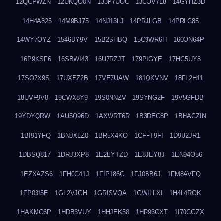
12QCPWZN
12UKQO0N
133P7UOC
13COV7L8
14GYHZ3D
14H4A825
14M9BJ75
14NJ13LJ
14PRJLGB
14PRLC85
14WY7OYZ
1546DY9V
15B2SHBQ
15C9WR6H
160ON64P
16P9KSF6
16SBWI43
16U7RZJT
179PIGYE
17HG5UY8
17SO7X9S
17UXEZ2B
17VE7UAW
181QKVNV
18FL2H11
18UVF9V8
19CWX8Y9
19S0NNZV
19SYNG2F
19V5GFDB
19YDYQRW
1AU5Q96D
1AXWRT6R
1B3DEC8P
1BHACZIN
1BI91YFQ
1BNJXLZ0
1BR5X4KO
1CFFT9FI
1D9U2JR1
1DBSQ817
1DRJ3XP8
1E2BYTZD
1E8JEY8J
1EN94O56
1EZXAZS6
1FH0C41J
1FIP186C
1FJ0BB6J
1FM8AVFQ
1FP03I5E
1GL2VJGH
1GRISVQA
1GWILLXI
1H4L4ROK
1HAKMC6P
1HDB3VUY
1HHJEK58
1HR93CXT
1I70CGZX