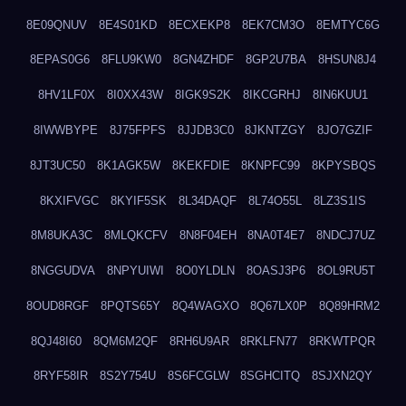
8E09QNUV
8E4S01KD
8ECXEKP8
8EK7CM3O
8EMTYC6G
8EPAS0G6
8FLU9KW0
8GN4ZHDF
8GP2U7BA
8HSUN8J4
8HV1LF0X
8I0XX43W
8IGK9S2K
8IKCGRHJ
8IN6KUU1
8IWWBYPE
8J75FPFS
8JJDB3C0
8JKNTZGY
8JO7GZIF
8JT3UC50
8K1AGK5W
8KEKFDIE
8KNPFC99
8KPYSBQS
8KXIFVGC
8KYIF5SK
8L34DAQF
8L74O55L
8LZ3S1IS
8M8UKA3C
8MLQKCFV
8N8F04EH
8NA0T4E7
8NDCJ7UZ
8NGGUDVA
8NPYUIWI
8O0YLDLN
8OASJ3P6
8OL9RU5T
8OUD8RGF
8PQTS65Y
8Q4WAGXO
8Q67LX0P
8Q89HRM2
8QJ48I60
8QM6M2QF
8RH6U9AR
8RKLFN77
8RKWTPQR
8RYF58IR
8S2Y754U
8S6FCGLW
8SGHCITQ
8SJXN2QY