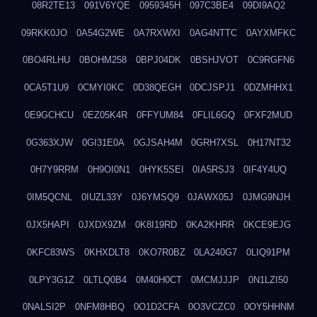
08R2TE13
091V6YQE
0959345H
097C3BE4
09DI9AQ2
09RKK0JO
0A54G2WE
0A7RXWXI
0AG4NTTC
0AYXMFKC
0BO4RLHU
0BOHM258
0BPJ04DK
0BSHJVOT
0C9RGFN6
0CA5T1U9
0CMYI0KC
0D38QEGH
0DCJSPJ1
0DZMHHX1
0E9GCHCU
0EZ05K4R
0FFYUM84
0FLIL6GQ
0FXF2MUD
0G363XJW
0GI31E0A
0GJSAH4M
0GRH7XSL
0H17NT32
0H7Y9RRM
0H9OI0N1
0HYK5SEI
0IA5RSJ3
0IF4Y4UQ
0IM5QCNL
0IUZL33Y
0J6YMSQ9
0JAWX05J
0JMG9NJH
0JX5HAPI
0JXDX9ZM
0K8I19RD
0KA2KHRR
0KCE9EJG
0KFC83WS
0KHXDLT8
0KO7R0BZ
0LA240G7
0LIQ91PM
0LPY3G1Z
0LTLQ0B4
0M40H0CT
0MCMJJJP
0N1LZI50
0NALSI2P
0NFM8HBQ
0O1D2CFA
0O3VCZC0
0OY5HHNM