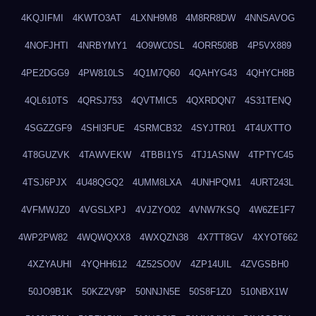
4KQJIFMI
4KWTO3AT
4LXNH9M8
4M8RR8DW
4NNSAVOG
4NOFJHTI
4NRBYMY1
4O9WC0SL
4ORR508B
4P5VX889
4PE2DGG9
4PW810LS
4Q1M7Q60
4QAHYG43
4QHYCH8B
4QL610TS
4QRSJ753
4QVTMIC5
4QXRDQN7
4S31TENQ
4SGZZGF9
4SHI3FUE
4SRMCB32
4SYJTR01
4T4UXTTO
4T8GUZVK
4TAWVEKW
4TBBI1Y5
4TJ1ASNW
4TPTYC45
4TSJ6PJX
4U48QGQ2
4UMM8LXA
4UNHPQM1
4URT243L
4VFMWJZ0
4VGSLXPJ
4VJZYO02
4VNW7KSQ
4W6ZE1F7
4WP2PW82
4WQWQXX8
4WXQZN38
4X7TT8GV
4XYOT662
4XZYAUHI
4YQHH612
4Z52SO0V
4ZP14UIL
4ZVGSBH0
50JO9B1K
50KZ2V9P
50NNJN5E
50S8F1Z0
510NBX1W