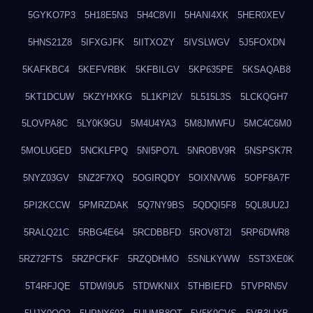
5GYKO7P3
5H18E5N3
5H4C8VII
5HANI4XK
5HER0XEV
5HNS21Z8
5IFXGJFK
5IITXOZY
5IVSLWGV
5J5FOXDN
5KAFKBC4
5KEFVRBK
5KFBILGV
5KP635PE
5KSAQAB8
5KT1DCUW
5KZYHXKG
5L1KPI2V
5L515L3S
5LCKQGH7
5LOVPA8C
5LY0K9GU
5M4U4YA3
5M8JMWFU
5MC4C6M0
5MOLUGED
5NCKLFPQ
5NI5PO7L
5NROBV9R
5NSPSK7R
5NYZ03GV
5NZ2F7XQ
5OGIRQDY
5OIXNVW6
5OPF8A7F
5PI2KCCW
5PMRZDAK
5Q7NY9BS
5QDQI5F8
5QL8UU2J
5RALQ21C
5RBG4E64
5RCDBBFD
5ROV8T2I
5RP6DWR8
5RZ72FTS
5RZPCFKF
5RZQDHMO
5SNLKYWW
5ST3XE0K
5T4RFJQE
5TDWI9U5
5TDWKNIX
5THBIEFD
5TVPRN5V