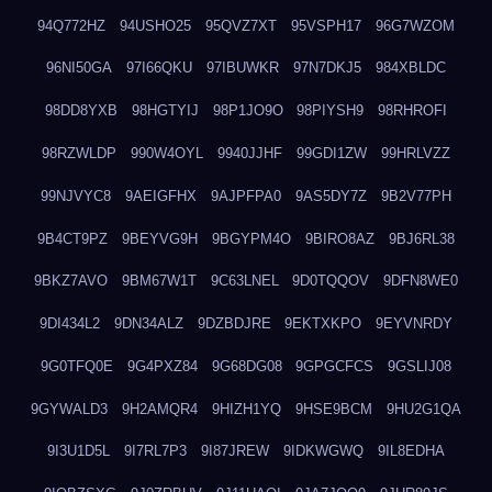
94Q772HZ
94USHO25
95QVZ7XT
95VSPH17
96G7WZOM
96NI50GA
97I66QKU
97IBUWKR
97N7DKJ5
984XBLDC
98DD8YXB
98HGTYIJ
98P1JO9O
98PIYSH9
98RHROFI
98RZWLDP
990W4OYL
9940JJHF
99GDI1ZW
99HRLVZZ
99NJVYC8
9AEIGFHX
9AJPFPA0
9AS5DY7Z
9B2V77PH
9B4CT9PZ
9BEYVG9H
9BGYPM4O
9BIRO8AZ
9BJ6RL38
9BKZ7AVO
9BM67W1T
9C63LNEL
9D0TQQOV
9DFN8WE0
9DI434L2
9DN34ALZ
9DZBDJRE
9EKTXKPO
9EYVNRDY
9G0TFQ0E
9G4PXZ84
9G68DG08
9GPGCFCS
9GSLIJ08
9GYWALD3
9H2AMQR4
9HIZH1YQ
9HSE9BCM
9HU2G1QA
9I3U1D5L
9I7RL7P3
9I87JREW
9IDKWGWQ
9IL8EDHA