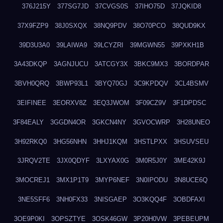
376J215Y
377SG7JD
37CVGS0S
37IHO75D
37JQKID8
37X9FZP9
38J0SXQX
38NQ9PDV
38O70PCO
38QUD9KX
39D3U3A0
39LAIWA9
39LCYZRI
39MGWN55
39PXKH1B
3A43DKQP
3AGNJUCU
3ATCGY3X
3BKC9MX3
3BORDPAR
3BVH0QRQ
3BWP93L1
3BYQ70GJ
3C9KPDQV
3CL4BSMV
3EIFINEE
3EORXV8Z
3EQ3JWOM
3F09CZ9V
3F1DPDSC
3F84EALY
3GGDN4OR
3GKCN4NY
3GVOCWRP
3H28UNEO
3H92RKQ0
3HG56NHN
3HHJ1KQM
3HSTLPXX
3HSUVSEU
3JRQV2TE
3JX0QDYF
3LXYAX0G
3M0R5J0Y
3ME42K9J
3MOCREJ1
3MX1P1T9
3MYP6NEF
3N0IPODU
3N8UCE6Q
3NE5SFF6
3NH0FX33
3NISGAEP
3O3KQQ4F
3OBDFAXI
3OE9P0KI
3OPSZTYE
3OSK46GW
3P20H0VW
3PEBEUPM