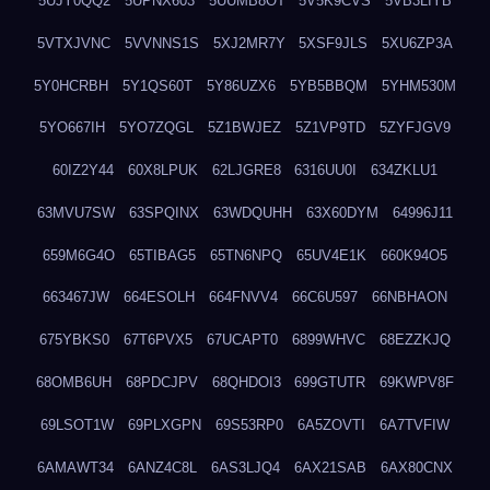
5UJY0QQ2
5UPNX603
5UUMB8OT
5V5K9CVS
5VB3LIYB
5VTXJVNC
5VVNNS1S
5XJ2MR7Y
5XSF9JLS
5XU6ZP3A
5Y0HCRBH
5Y1QS60T
5Y86UZX6
5YB5BBQM
5YHM530M
5YO667IH
5YO7ZQGL
5Z1BWJEZ
5Z1VP9TD
5ZYFJGV9
60IZ2Y44
60X8LPUK
62LJGRE8
6316UU0I
634ZKLU1
63MVU7SW
63SPQINX
63WDQUHH
63X60DYM
64996J11
659M6G4O
65TIBAG5
65TN6NPQ
65UV4E1K
660K94O5
663467JW
664ESOLH
664FNVV4
66C6U597
66NBHAON
675YBKS0
67T6PVX5
67UCAPT0
6899WHVC
68EZZKJQ
68OMB6UH
68PDCJPV
68QHDOI3
699GTUTR
69KWPV8F
69LSOT1W
69PLXGPN
69S53RP0
6A5ZOVTI
6A7TVFIW
6AMAWT34
6ANZ4C8L
6AS3LJQ4
6AX21SAB
6AX80CNX