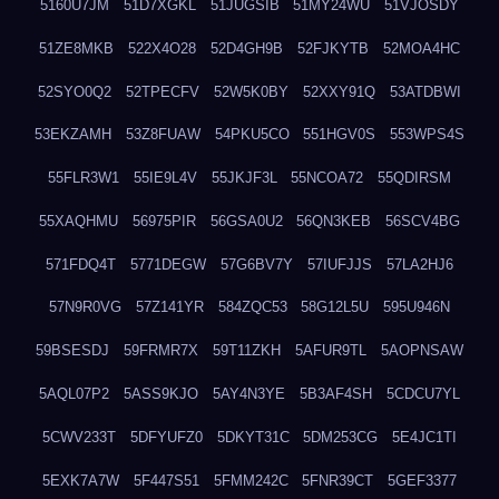
5160U7JM
51D7XGKL
51JUGSIB
51MY24WU
51VJOSDY
51ZE8MKB
522X4O28
52D4GH9B
52FJKYTB
52MOA4HC
52SYO0Q2
52TPECFV
52W5K0BY
52XXY91Q
53ATDBWI
53EKZAMH
53Z8FUAW
54PKU5CO
551HGV0S
553WPS4S
55FLR3W1
55IE9L4V
55JKJF3L
55NCOA72
55QDIRSM
55XAQHMU
56975PIR
56GSA0U2
56QN3KEB
56SCV4BG
571FDQ4T
5771DEGW
57G6BV7Y
57IUFJJS
57LA2HJ6
57N9R0VG
57Z141YR
584ZQC53
58G12L5U
595U946N
59BSESDJ
59FRMR7X
59T11ZKH
5AFUR9TL
5AOPNSAW
5AQL07P2
5ASS9KJO
5AY4N3YE
5B3AF4SH
5CDCU7YL
5CWV233T
5DFYUFZ0
5DKYT31C
5DM253CG
5E4JC1TI
5EXK7A7W
5F447S51
5FMM242C
5FNR39CT
5GEF3377