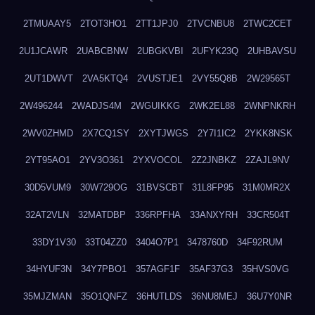
2TMUAAY5
2TOT3HO1
2TT1JPJ0
2TVCNBU8
2TWC2CET
2U1JCAWR
2UABCBNW
2UBGKVBI
2UFYK23Q
2UHBAVSU
2UT1DWVT
2VA5KTQ4
2VUSTJE1
2VY55Q8B
2W29565T
2W496244
2WADJS4M
2WGUIKKG
2WK2EL88
2WNPNKRH
2WV0ZHMD
2X7CQ1SY
2XYTJWGS
2Y7I1IC2
2YKK8NSK
2YT95AO1
2YV3O361
2YXVOCOL
2Z2JNBKZ
2ZAJL9NV
30D5VUM9
30W729OG
31BVSCBT
31L8FP95
31M0MR2X
32AT2VLN
32MATDBP
336RPFHA
33ANXYRH
33CR504T
33DY1V30
33T04ZZ0
3404O7P1
3478760D
34F92RUM
34HYUF3N
34Y7PBO1
357AGF1F
35AF37G3
35HVS0VG
35MJZMAN
35O1QNFZ
36HUTLDS
36NU8MEJ
36U7Y0NR