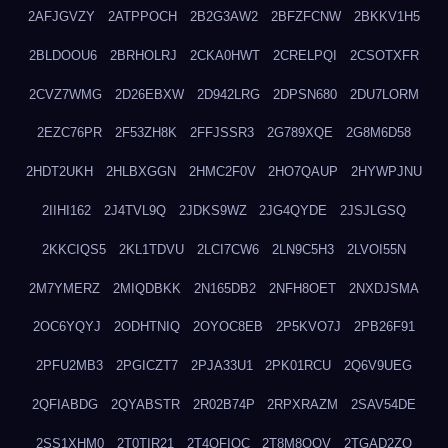
2AFJGVZY
2ATPPOCH
2B2G3AW2
2BFZFCNW
2BKKV1H5
2BLDOOU6
2BRHOLRJ
2CKA0HWT
2CRELPQI
2CSOTXFR
2CVZ7WMG
2D26EBXW
2D942LRG
2DPSN680
2DU7LORM
2EZC76PR
2F53ZH8K
2FFJSSR3
2G789XQE
2G8M6D58
2HDT2UKH
2HLBXGGN
2HMC2F0V
2HO7QAUP
2HYWPJNU
2IIHI162
2J4TVL9Q
2JDKS9WZ
2JG4QYDE
2JSJLGSQ
2KKCIQS5
2KL1TDVU
2LCI7CW6
2LN9C5H3
2LVOI55N
2M7YMERZ
2MIQDBKK
2N165DB2
2NFH8OET
2NXDJSMA
2OC6YQYJ
2ODHTNIQ
2OYOC8EB
2P5KVO7J
2PB26F91
2PFU2MB3
2PGICZT7
2PJA33U1
2PK01RCU
2Q6V9UEG
2QFIABDG
2QYABSTR
2R02B74P
2RPXRAZM
2SAV54DE
2SS1XHM0
2T0TIR21
2T4QFIOC
2T8M8OOV
2TGAD2ZO