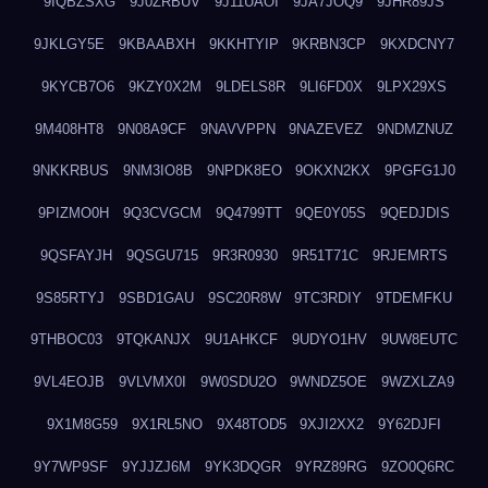
9IQBZSXG
9J0ZRBUV
9J11UAOI
9JA7JOQ9
9JHR89JS
9JKLGY5E
9KBAABXH
9KKHTYIP
9KRBN3CP
9KXDCNY7
9KYCB7O6
9KZY0X2M
9LDELS8R
9LI6FD0X
9LPX29XS
9M408HT8
9N08A9CF
9NAVVPPN
9NAZEVEZ
9NDMZNUZ
9NKKRBUS
9NM3IO8B
9NPDK8EO
9OKXN2KX
9PGFG1J0
9PIZMO0H
9Q3CVGCM
9Q4799TT
9QE0Y05S
9QEDJDIS
9QSFAYJH
9QSGU715
9R3R0930
9R51T71C
9RJEMRTS
9S85RTYJ
9SBD1GAU
9SC20R8W
9TC3RDIY
9TDEMFKU
9THBOC03
9TQKANJX
9U1AHKCF
9UDYO1HV
9UW8EUTC
9VL4EOJB
9VLVMX0I
9W0SDU2O
9WNDZ5OE
9WZXLZA9
9X1M8G59
9X1RL5NO
9X48TOD5
9XJI2XX2
9Y62DJFI
9Y7WP9SF
9YJJZJ6M
9YK3DQGR
9YRZ89RG
9ZO0Q6RC