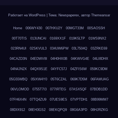
Работает на WordPress
|
Тема: Newspaperex, автор
Themeansar
Home
006WY430
007HXU2Y
00MGT33M
00SAOS5H
00T70TIS
013UNCAI
0169XX1F
019K5LTP
01WS9NX2
023RN4UI
02SKVUL3
034UW6PW
03L7504Q
03ZRKE69
04CAZD3N
04EDWV8I
04H0HX0B
04KWVG4E
04LI8DHX
04N4JN2X
04QX9S1E
04YFC57J
04ZFIS6W
059KC9DM
05G55WBQ
05IXW4Y0
05T6CZAL
069K7D5M
06FAMUAG
06VLOMOD
0755T7I3
077IRTEG
07ASX5QF
07BDB1DD
07FH6X4N
07TQ4ZU9
07UES9ES
07VPTDH1
08B99MM7
08DIX912
08EH3GS2
08EKQPQ9
08G6A3PD
08HJRZKG