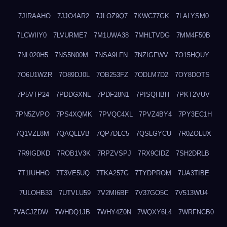
7JIRAAHO
7JJO4AR2
7JLOZ9Q7
7KWC77GK
7LALYSM0
7LCWIIY0
7LVURME7
7M1UWA38
7MHLTVDG
7MM4F50B
7NL020H5
7NS5N00M
7NSA9LFN
7NZIGFWV
7O15HQUY
7O6U1WZR
7O89DJ0L
7OB253FZ
7ODLM7D2
7OY8DOTS
7P5VTP24
7PDDGXNL
7PDF28N1
7PISQHBH
7PKT2VUV
7PN5ZVPO
7PS4XQMK
7PVQC4XL
7PVZ4BY4
7PY3EC1H
7Q1VZL8M
7QAQLLVB
7QP7DLC5
7QSLGYCU
7R0ZOLUX
7R9IGDKD
7ROB1V3K
7RPZVSPJ
7RX9CIDZ
7SH2DRLB
7T1IUHHO
7T3VE5UQ
7TKA257G
7TYDPROM
7UA3TIBE
7ULOHB33
7UTVLU59
7V2MI6BF
7V37GO5C
7V513WU4
7VACJZDW
7WHDQ1JB
7WHY4Z0N
7WQXY6L4
7WRFNCB0