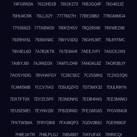
74FGRN3A
7612HD1B
7651K273
76BJGQ4F
76G4013Z
76HU4CRK
76LLJI2Y
7777M27H
77BED9B2
77BGMMG4
77S55623
77TABW20
780FZHSV
78Q29S80
78XWEZ88
792RHX5L
7939XN0C
796YV3DQ
79GHS38T
79L8YFMC
79V4EL6D
7A7B2KTK
7A7E8AHI
7AEEJVFI
7AGCKJXN
7AIBYJBI
7AJR6D3X
7AMTLOH9
7ANGKL8Z
7AOR3BJY
7AOSYN3G
7BVHAFGY
7C26C5EC
7C2S58N1
7C2XDJQN
7C4MI5MB
7CCV7IAS
7D5UQZFD
7D73WX32
7DULR9YN
7DXTFT0X
7DYZC5PF
7E0NDNH1
7EDB4H4S
7EE3M9WJ
7EUSEMEI
7EYNVZ6I
7FB2DR6D
7FE1WG6S
7FGV6NG8
7FKTW3MA
7FRYD8I9
7FX48QP3
7GDV0B8J
7GER99GF
7H8E1KTR
7H8LPLGJ
7I854907
7IAYUF4X
7IRRICQI