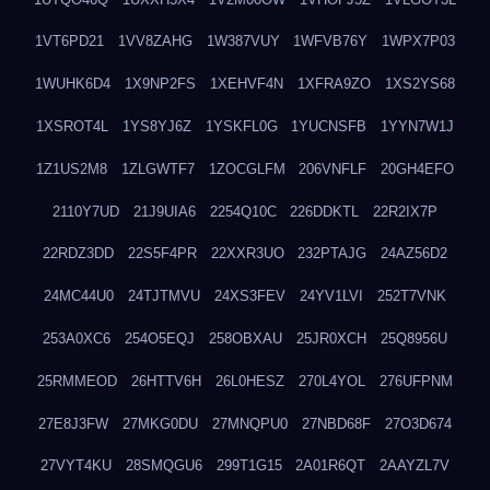
1VT6PD21
1VV8ZAHG
1W387VUY
1WFVB76Y
1WPX7P03
1WUHK6D4
1X9NP2FS
1XEHVF4N
1XFRA9ZO
1XS2YS68
1XSROT4L
1YS8YJ6Z
1YSKFL0G
1YUCNSFB
1YYN7W1J
1Z1US2M8
1ZLGWTF7
1ZOCGLFM
206VNFLF
20GH4EFO
2110Y7UD
21J9UIA6
2254Q10C
226DDKTL
22R2IX7P
22RDZ3DD
22S5F4PR
22XXR3UO
232PTAJG
24AZ56D2
24MC44U0
24TJTMVU
24XS3FEV
24YV1LVI
252T7VNK
253A0XC6
254O5EQJ
258OBXAU
25JR0XCH
25Q8956U
25RMMEOD
26HTTV6H
26L0HESZ
270L4YOL
276UFPNM
27E8J3FW
27MKG0DU
27MNQPU0
27NBD68F
27O3D674
27VYT4KU
28SMQGU6
299T1G15
2A01R6QT
2AAYZL7V