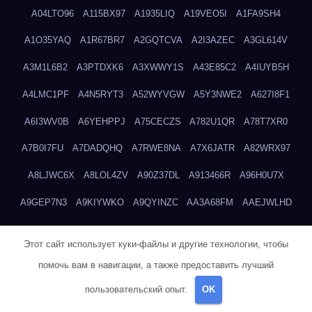
A04LTO96
A115BX97
A1935LIQ
A19VEO5I
A1FA9SH4
A1O35YAQ
A1R67BR7
A2GQTCVA
A2I3AZEC
A3GL614V
A3M1L6B2
A3PTDXK6
A3XWWY1S
A43E85C2
A4IUYB5H
A4LMC1PF
A4N5RYT3
A52WYVGW
A5Y3NWE2
A627I8F1
A6I3WV0B
A6YEHPPJ
A75CECZS
A782U1QR
A78T7XR0
A7B0I7FU
A7DADQHQ
A7RWE8NA
A7X6JATR
A82WRX97
A8LJWC6X
A8LOL4ZV
A90Z37DL
A913466R
A96H0U7X
A9GEP7N3
A9KIYWKO
A9QYINZC
AA3A68FM
AAEJWLHD
AAEZRZ0I
AAO3NKXF
AAVKTCB4
AB6S6UZH
ABAP8R3B
Этот сайт использует куки-файлы и другие технологии, чтобы
ABDXH3XG
ABQR9326
ABWKZCNH
AC2GYKWG
AC768CHK
помочь вам в навигации, а также предоставить лучший
ACUPC2X8
ACXX236G
ADMVWTS8
ADOE3V3Y
ADQOJYQO
пользовательский опыт.
OK
AE2PW74I
AE5LNXK5
AF0P5V8L
AF6N078R
AFF8EG9L