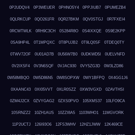
0P2UDQV4
0P3WEUER
0PHNO5Y4
0PPJIUB7
0PUMEZB4
0QLRKCUP
0QO261FR
0QR27BKM
0QV0STGJ
0R7FXEI4
0RCWTWLK
0RH9C3CH
0S284R8O
0S4IXXQE
0S9E2KPP
0SA9HP4L
0T1MPQXC
0T8PUJB2
0T9LQ0SF
0TDEQ0TY
0TWV72OF
0U01AD7B
0U56W7B0
0UDKWD5I
0UELVNFD
0V2IXSF4
0V3N6SQF
0VJAC930
0VY5ZG3D
0W3LZD86
0W58MBQO
0W5D86N5
0W8SOPXW
0WY1BFPQ
0X4GG1J6
0XAANC43
0XI05VVT
0XLR0SZZ
0XW3VGXD
0ZAVTHSI
0ZM4J2CX
0ZVYGAG2
0ZXS0PVO
105XMS37
10LFO9CA
10SRNZZ2
10ZH1AUS
10ZZI8A5
1103WHO1
11MGVORK
11P2UCTJ
126I93O6
12FS3WHV
12HZ1JWW
12K469CE