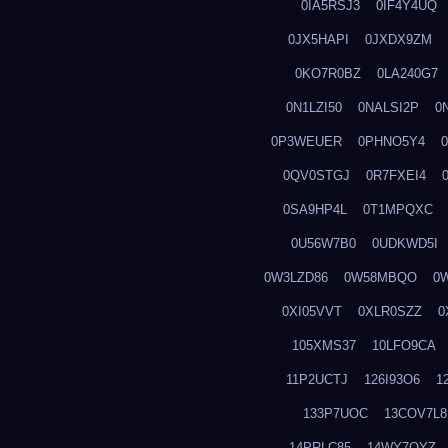
0IA5RSJ3
0IF4Y4UQ
0JX5HAPI
0JXDX9ZM
0KO7R0BZ
0LA240G7
0N1LZI50
0NALSI2P
0
0P3WEUER
0PHNO5Y4
0QV0STGJ
0R7FXEI4
0SA9HP4L
0T1MPQXC
0U56W7B0
0UDKWD5I
0W3LZD86
0W58MBQO
0
0XI05VVT
0XLR0SZZ
0
105XMS37
10LFO9CA
11P2UCTJ
126I93O6
1
133P7UOC
13COV7L8
14PRLC85
14WY7OYZ