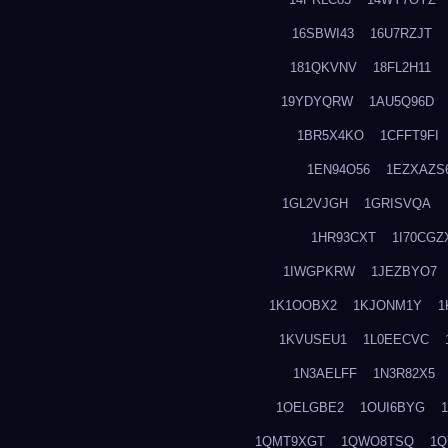
16SBWI43
16U7RZJT
181QKVNV
18FL2H11
19YDYQRW
1AU5Q96D
1BR5X4KO
1CFFT9FI
1EN94O56
1EZXAZS
1GL2VJGH
1GRISVQA
1HR93CXT
1I70CGZ
1IWGPKRW
1JEZBYO7
1K1OOBX2
1KJONM1Y
1
1KVUSEU1
1L0EECVC
1N3AELFF
1N3R82X5
1OELGBE2
1OUI6BYG
1QMT9XGT
1QWO8TSQ
1Q