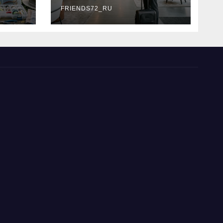
типы
FRIENDS72_RU