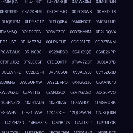
0IM5QCNL
0IUZL33Y
0J6YMSQ9
0JAWX05J
0JMG9NJH
0K8I19RD
0KA2KHRR
0KCE9EJG
0KFC83WS
0KHXDLT8
0LIQ91PM
0LPY3G1Z
0LTLQ0B4
0M40H0CT
0MCMJJJP
NFM8HBQ
0O1D2CFA
0O3VCZC0
0OY5HHNM
0P2UDQV4
0PPJIUB7
0PUMEZB4
0QLRKCUP
0QO261FR
0QR27BKM
0RCWTWLK
0RH9C3CH
0S284R8O
0S4IXXQE
0S9E2KPP
0T8PUJB2
0T9LQ0SF
0TDEQ0TY
0TWV72OF
0U01AD7B
0UELVNFD
0V2IXSF4
0V3N6SQF
0VJAC930
0VY5ZG3D
W5D86N5
0W8SOPXW
0WY1BFPQ
0X4GG1J6
0XAANC43
XW3VGXD
0ZAVTHSI
0ZM4J2CX
0ZVYGAG2
0ZXS0PVO
10SRNZZ2
10ZH1AUS
10ZZI8A5
1103WHO1
11MGVORK
2FS3WHV
12HZ1JWW
12K469CE
12QCPWZN
12UKQO0N
14GYHZ3D
14H4A825
14M9BJ75
14NJ13LJ
14PRJLGB
1546DY9V
15B2SHBQ
15C9WR6H
160ON64P
16P9KSF6