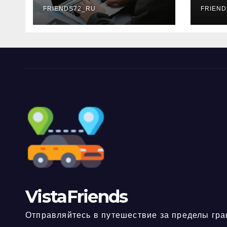
FRIENDS72_RU
дне
FRIEND
нео
док
VistaFriends
Отправляйтесь в путешествие за пределы гра