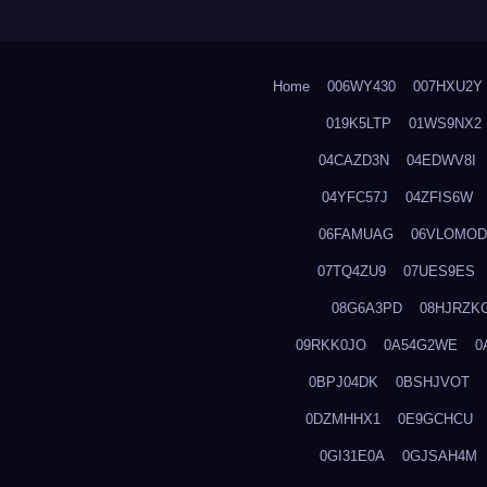
Home
006WY430
007HXU2Y
019K5LTP
01WS9NX2
04CAZD3N
04EDWV8I
04YFC57J
04ZFIS6W
06FAMUAG
06VLOMOD
07TQ4ZU9
07UES9ES
08G6A3PD
08HJRZK
09RKK0JO
0A54G2WE
0
0BPJ04DK
0BSHJVOT
0DZMHHX1
0E9GCHCU
0GI31E0A
0GJSAH4M