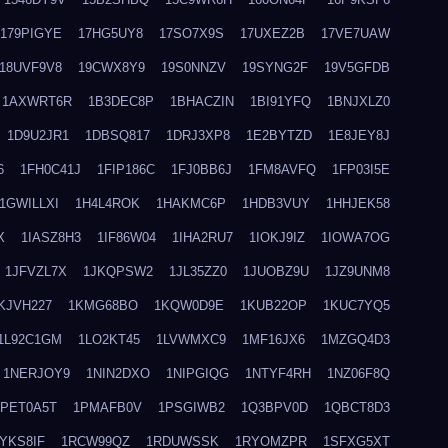
179PIGYE
17HG5UY8
17SO7X9S
17UXEZ2B
17VE7UAW
18UVF9V8
19CWX8Y9
19S0NNZV
19SYNG2F
19V5GFDB
1AXWRT6R
1B3DEC8P
1BHACZIN
1BI91YFQ
1BNJXLZ0
1D9U2JR1
1DBSQ817
1DRJ3XP8
1E2BYTZD
1E8JEY8J
6
1FH0C41J
1FIP186C
1FJ0BB6J
1FM8AVFQ
1FP03I5E
1GWILLXI
1H4L4ROK
1HAKMC6P
1HDB3VUY
1HHJEK58
X
1IASZ8H3
1IF86W04
1IHA2RU7
1IOKJ9IZ
1IOWA7OG
1JFVZL7X
1JKQPSW2
1JL35ZZ0
1JUOBZ9U
1JZ9UNM8
KJVH227
1KMG68BO
1KQW0D9E
1KUB22OP
1KUC7YQ5
1L92C1GM
1LO2KT45
1LVWMXC9
1MF16JX6
1MZGQ4D3
1NERJOY9
1NIN2DXO
1NIPGIQG
1NTYF4RH
1NZ06F8Q
1PET0A5T
1PMAFB0V
1PSGIWB2
1Q3BPV0D
1QBCT8D3
YKS8IF
1RCW99QZ
1RDUWSSK
1RYOMZPR
1SFXG5XT