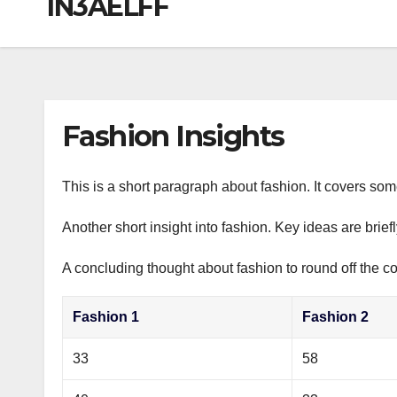
1N3AELFF
р
a
i
A
а
m
k
p
в
i
p
и
т
Fashion Insights
ь
This is a short paragraph about fashion. It covers som
Another short insight into fashion. Key ideas are brief
A concluding thought about fashion to round off the co
Fashion 1
Fashion 2
33
58