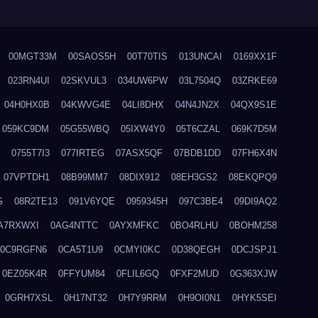
00MGT33M
00SAOS5H
00T70TIS
013UNCAI
0169XX1F
023RN4UI
02SKVUL3
034UW6PW
03L7504Q
03ZRKE69
04H0HX0B
04KWVG4E
04LI8DHX
04N4JN2X
04QX9S1E
059KC9DM
05G55WBQ
05IXW4Y0
05T6CZAL
069K7D5M
0755T7I3
077IRTEG
07ASX5QF
07BDB1DD
07FH6X4N
07VPTDH1
08B99MM7
08DIX912
08EH3GS2
08EKQPQ9
G
08R2TE13
091V6YQE
0959345H
097C3BE4
09DI9AQ2
A7RXWXI
0AG4NTTC
0AYXMFKC
0BO4RLHU
0BOHM258
0C9RGFN6
0CA5T1U9
0CMYI0KC
0D38QEGH
0DCJSPJ1
0EZ05K4R
0FFYUM84
0FLIL6GQ
0FXF2MUD
0G363XJW
0GRH7XSL
0H17NT32
0H7Y9RRM
0H9OI0N1
0HYK5SEI