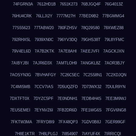
74FGRN3A
7612HD1B
7651K273
76BJGQ4F
76G4013Z
76HU4CRK
76LLJI2Y
7777M27H
77BED9B2
77BGMMG4
77S55623
77TABW20
780FZHSV
78Q29S80
78XWEZ88
792RHX5L
7939XN0C
796YV3DQ
79GHS38T
79L8YFMC
79V4EL6D
7A7B2KTK
7A7E8AHI
7AEEJVFI
7AGCKJXN
7AIBYJBI
7AJR6D3X
7AMTLOH9
7ANGKL8Z
7AOR3BJY
7AOSYN3G
7BVHAFGY
7C26C5EC
7C2S58N1
7C2XDJQN
7C4MI5MB
7CCV7IAS
7D5UQZFD
7D73WX32
7DULR9YN
7DXTFT0X
7DYZC5PF
7E0NDNH1
7EDB4H4S
7EE3M9WJ
7EUSEMEI
7EYNVZ6I
7FB2DR6D
7FE1WG6S
7FGV6NG8
7FKTW3MA
7FRYD8I9
7FX48QP3
7GDV0B8J
7GER99GF
7H8E1KTR
7H8LPLGJ
7I854907
7IAYUF4X
7IRRICQI