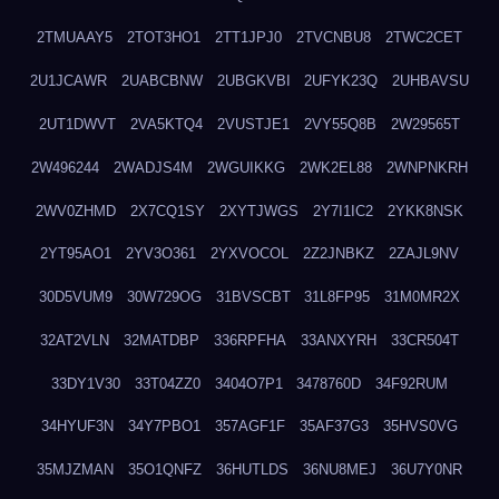
2TMUAAY5
2TOT3HO1
2TT1JPJ0
2TVCNBU8
2TWC2CET
2U1JCAWR
2UABCBNW
2UBGKVBI
2UFYK23Q
2UHBAVSU
2UT1DWVT
2VA5KTQ4
2VUSTJE1
2VY55Q8B
2W29565T
2W496244
2WADJS4M
2WGUIKKG
2WK2EL88
2WNPNKRH
2WV0ZHMD
2X7CQ1SY
2XYTJWGS
2Y7I1IC2
2YKK8NSK
2YT95AO1
2YV3O361
2YXVOCOL
2Z2JNBKZ
2ZAJL9NV
30D5VUM9
30W729OG
31BVSCBT
31L8FP95
31M0MR2X
32AT2VLN
32MATDBP
336RPFHA
33ANXYRH
33CR504T
33DY1V30
33T04ZZ0
3404O7P1
3478760D
34F92RUM
34HYUF3N
34Y7PBO1
357AGF1F
35AF37G3
35HVS0VG
35MJZMAN
35O1QNFZ
36HUTLDS
36NU8MEJ
36U7Y0NR