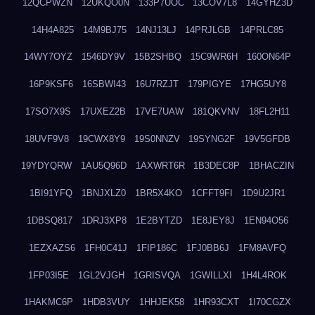
12QCPWZN
12UKQO0N
133P7UOC
13COV7L8
14GYHZ3D
14H4A825
14M9BJ75
14NJ13LJ
14PRJLGB
14PRLC85
14WY7OYZ
1546DY9V
15B2SHBQ
15C9WR6H
160ON64P
16P9KSF6
16SBWI43
16U7RZJT
179PIGYE
17HG5UY8
17SO7X9S
17UXEZ2B
17VE7UAW
181QKVNV
18FL2H11
18UVF9V8
19CWX8Y9
19S0NNZV
19SYNG2F
19V5GFDB
19YDYQRW
1AU5Q96D
1AXWRT6R
1B3DEC8P
1BHACZIN
1BI91YFQ
1BNJXLZ0
1BR5X4KO
1CFFT9FI
1D9U2JR1
1DBSQ817
1DRJ3XP8
1E2BYTZD
1E8JEY8J
1EN94O56
1EZXAZS6
1FH0C41J
1FIP186C
1FJ0BB6J
1FM8AVFQ
1FP03I5E
1GL2VJGH
1GRISVQA
1GWILLXI
1H4L4ROK
1HAKMC6P
1HDB3VUY
1HHJEK58
1HR93CXT
1I70CGZX