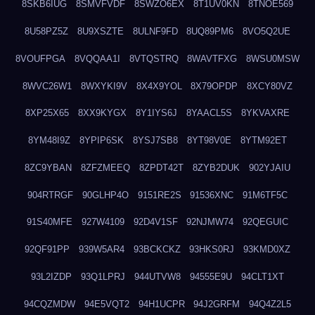
8SKB6IUG
8SMVFVDF
8SWZO6EX
8T1UV0KN
8TNOE569
8U58PZ5Z
8U9XSZTE
8ULNF9FD
8UQ89PM6
8VO5Q2UE
8VOUFPGA
8VQQAA1I
8VTQSTRQ
8WAVTFXG
8WSU0MSW
8WVC26W1
8WXYKI9V
8X4X9YOL
8X79OPDP
8XCY80VZ
8XP25X65
8XX9KYGX
8Y1IYS6J
8YAACL5S
8YKVAXRE
8YM48I9Z
8YPIP6SK
8YSJ7SB8
8YT98V0E
8YTM92ET
8ZC9YBAN
8ZFZMEEQ
8ZPDT42T
8ZYB2DUK
902YJAIU
904RTRGF
90GLHP4O
9151RE2S
91536XNC
91M6TF5C
91S40MFE
927W4109
92D4V1SF
92NJMW74
92QEGUIC
92QF91PP
939W5AR4
93BCKCKZ
93HKS0RJ
93KMD0XZ
93L2IZDP
93Q1LPRJ
944UTVW8
94555E9U
94CLT1XT
94CQZMDW
94E5VQT2
94H1UCPR
94J2GRFM
94Q4Z2L5