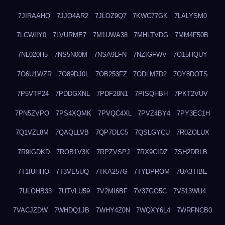
7JIRAAHO
7JJO4AR2
7JLOZ9Q7
7KWC77GK
7LALYSM0
7LCWIIY0
7LVURME7
7M1UWA38
7MHLTVDG
7MM4F50B
7NL020H5
7NS5N00M
7NSA9LFN
7NZIGFWV
7O15HQUY
7O6U1WZR
7O89DJ0L
7OB253FZ
7ODLM7D2
7OY8DOTS
7P5VTP24
7PDDGXNL
7PDF28N1
7PISQHBH
7PKT2VUV
7PN5ZVPO
7PS4XQMK
7PVQC4XL
7PVZ4BY4
7PY3EC1H
7Q1VZL8M
7QAQLLVB
7QP7DLC5
7QSLGYCU
7R0ZOLUX
7R9IGDKD
7ROB1V3K
7RPZVSPJ
7RX9CIDZ
7SH2DRLB
7T1IUHHO
7T3VE5UQ
7TKA257G
7TYDPROM
7UA3TIBE
7ULOHB33
7UTVLU59
7V2MI6BF
7V37GO5C
7V513WU4
7VACJZDW
7WHDQ1JB
7WHY4Z0N
7WQXY6L4
7WRFNCB0