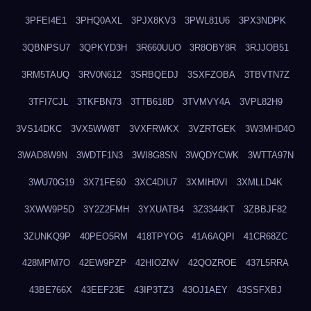
3PFEI4E1
3PHQ0AXL
3PJX8KV3
3PWL81U6
3PX3NDPK
3QBNPSU7
3QPKYD3H
3R660UUO
3R8OBY8R
3RJJOB51
3RM5TAUQ
3RV0N612
3SRBQEDJ
3SXFZOBA
3TBVTN7Z
3TFI7CJL
3TKFBN73
3TTB618D
3TVMVY4A
3VPL82H9
3VS14DKC
3VX5WW8T
3VXFRWKX
3VZRTGEK
3W3MHD4O
3WAD8W9N
3WDTF1N3
3WI8G8SN
3WQDYCWK
3WTTA97N
3WU70G19
3X71FE60
3XC4DIU7
3XMIH0VI
3XMLLD4K
3XWW9P5D
3Y2Z2FMH
3YXUATB4
3Z3344KT
3ZBBJF82
3ZUNKQ9P
40PEO5RM
418TPYOG
41A6AQPI
41CR68ZC
428MPM7O
42EW9PZP
42HIOZNV
42QOZROE
437L5RRA
43BE766X
43EEF23E
43IP3TZ3
43OJ1AEY
43SSFXBJ