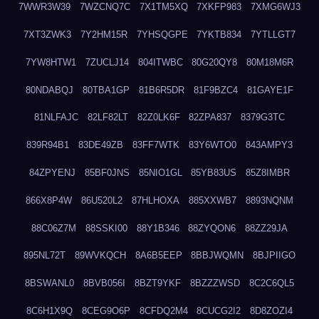
7WWR3W39
7WZCNQ7C
7X1TM5XQ
7XKFP983
7XMG6WJ3
7XT3ZWK3
7Y2HM15R
7YHSQGPE
7YKTB834
7YTLLGT7
7YW8HTW1
7ZUCLJ14
804ITWBC
80G20QY8
80M18M6R
80NDABQJ
80TBA1GP
81B6R5DR
81F9BZC4
81GAYE1F
81NLFAJC
82LF82LT
82Z0LK6F
82ZPA837
8379G3TC
839R94B1
83DE49ZB
83FF7WTK
83Y6WTO0
843AMPY3
84ZPYENJ
85BF0JNS
85NIO1GL
85YB83US
85Z8IMBR
866X8P4W
86U520L2
87HLHOXA
885XXWB7
8893NQNM
88C06Z7M
88SSKI00
88Y1B346
88ZYQON6
88ZZ29JA
895NL72T
89WVKQCH
8A6B5EEP
8BBJWQMN
8BJPIIGO
8BSWANL0
8BVB056I
8BZT9YKF
8BZZZWSD
8C2C6QL5
8C6H1X9Q
8CEG9O6P
8CFDQ2M4
8CUCG2I2
8D8ZOZI4