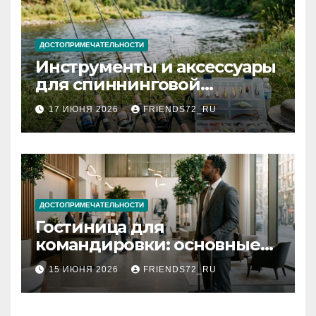
ДОСТОПРИМЕЧАТЕЛЬНОСТИ
Инструменты и аксессуары
для спиннинговой
рыбалки: назначение и
17 ИЮНЯ 2026
FRIENDS72_RU
типы
ДОСТОПРИМЕЧАТЕЛЬНОСТИ
Гостиница для
командировки: основные
критерии выбора
15 ИЮНЯ 2026
FRIENDS72_RU