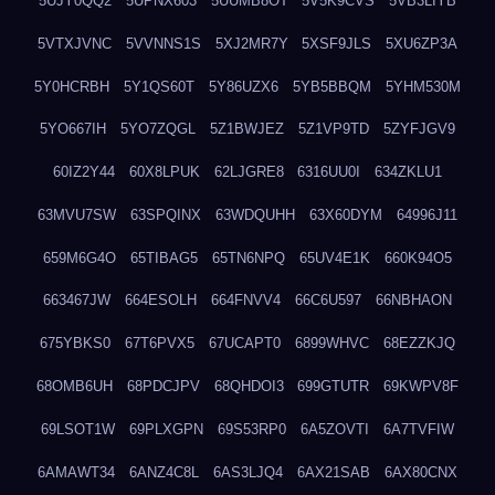
5UJY0QQ2
5UPNX603
5UUMB8OT
5V5K9CVS
5VB3LIYB
5VTXJVNC
5VVNNS1S
5XJ2MR7Y
5XSF9JLS
5XU6ZP3A
5Y0HCRBH
5Y1QS60T
5Y86UZX6
5YB5BBQM
5YHM530M
5YO667IH
5YO7ZQGL
5Z1BWJEZ
5Z1VP9TD
5ZYFJGV9
60IZ2Y44
60X8LPUK
62LJGRE8
6316UU0I
634ZKLU1
63MVU7SW
63SPQINX
63WDQUHH
63X60DYM
64996J11
659M6G4O
65TIBAG5
65TN6NPQ
65UV4E1K
660K94O5
663467JW
664ESOLH
664FNVV4
66C6U597
66NBHAON
675YBKS0
67T6PVX5
67UCAPT0
6899WHVC
68EZZKJQ
68OMB6UH
68PDCJPV
68QHDOI3
699GTUTR
69KWPV8F
69LSOT1W
69PLXGPN
69S53RP0
6A5ZOVTI
6A7TVFIW
6AMAWT34
6ANZ4C8L
6AS3LJQ4
6AX21SAB
6AX80CNX