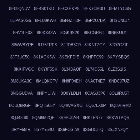
8E09QNUV
8E4S01KD
8ECXEKP8
8EK7CM3O
8EMTYC6G
8EPAS0G6
8FLU9KW0
8GN4ZHDF
8GP2U7BA
8HSUN8J4
8HV1LF0X
8I0XX43W
8IGK9S2K
8IKCGRHJ
8IN6KUU1
8IWWBYPE
8J75FPFS
8JJDB3C0
8JKNTZGY
8JO7GZIF
8JT3UC50
8K1AGK5W
8KEKFDIE
8KNPFC99
8KPYSBQS
8KXIFVGC
8KYIF5SK
8L34DAQF
8L74O55L
8LZ3S1IS
8M8UKA3C
8MLQKCFV
8N8F04EH
8NA0T4E7
8NDCJ7UZ
8NGGUDVA
8NPYUIWI
8O0YLDLN
8OASJ3P6
8OL9RU5T
8OUD8RGF
8PQTS65Y
8Q4WAGXO
8Q67LX0P
8Q89HRM2
8QJ48I60
8QM6M2QF
8RH6U9AR
8RKLFN77
8RKWTPQR
8RYF58IR
8S2Y754U
8S6FCGLW
8SGHCITQ
8SJXN2QY