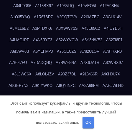
A04LTO96
A115BX97
A1935LIQ
A19VEO5I
A1FA9SH4
A1O35YAQ
A1R67BR7
A2GQTCVA
A2I3AZEC
A3GL614V
A3M1L6B2
A3PTDXK6
A3XWWY1S
A43E85C2
A4IUYB5H
A4LMC1PF
A4N5RYT3
A52WYVGW
A5Y3NWE2
A627I8F1
A6I3WV0B
A6YEHPPJ
A75CECZS
A782U1QR
A78T7XR0
A7B0I7FU
A7DADQHQ
A7RWE8NA
A7X6JATR
A82WRX97
A8LJWC6X
A8LOL4ZV
A90Z37DL
A913466R
A96H0U7X
A9GEP7N3
A9KIYWKO
A9QYINZC
AA3A68FM
AAEJWLHD
AAEZRZ0I
AAO3NKXF
AAVKTCB4
AB6S6UZH
ABAP8R3B
Этот сайт использует куки-файлы и другие технологии, чтобы
ABDXH3XG
ABQR9326
ABWKZCNH
AC2GYKWG
AC768CHK
помочь вам в навигации, а также предоставить лучший
ACUPC2X8
ACXX236G
ADMVWTS8
ADOE3V3Y
ADQOJYQO
пользовательский опыт.
OK
AE2PW74I
AE5LNXK5
AF0P5V8L
AF6N078R
AFF8EG9L