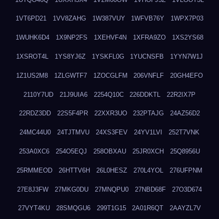
1VT6PD21
1VV8ZAHG
1W387VUY
1WFVB76Y
1WPX7P03
1WUHK6D4
1X9NP2FS
1XEHVF4N
1XFRA9ZO
1XS2YS68
1XSROT4L
1YS8YJ6Z
1YSKFL0G
1YUCNSFB
1YYN7W1J
1Z1US2M8
1ZLGWTF7
1ZOCGLFM
206VNFLF
20GH4EFO
2110Y7UD
21J9UIA6
2254Q10C
226DDKTL
22R2IX7P
22RDZ3DD
22S5F4PR
22XXR3UO
232PTAJG
24AZ56D2
24MC44U0
24TJTMVU
24XS3FEV
24YV1LVI
252T7VNK
253A0XC6
254O5EQJ
258OBXAU
25JR0XCH
25Q8956U
25RMMEOD
26HTTV6H
26L0HESZ
270L4YOL
276UFPNM
27E8J3FW
27MKG0DU
27MNQPU0
27NBD68F
27O3D674
27VYT4KU
28SMQGU6
299T1G15
2A01R6QT
2AAYZL7V