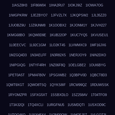
1IASZ8H3
1IF86W04
1IHA2RU7
1IOKJ9IZ
1IOWA7OG
1IWGPKRW
1JEZBYO7
1JFVZL7X
1JKQPSW2
1JL35ZZ0
1JUOBZ9U
1JZ9UNM8
1K1OOBX2
1KJONM1Y
1KJVH227
1KMG68BO
1KQW0D9E
1KUB22OP
1KUC7YQ5
1KVUSEU1
1L0EECVC
1L92C1GM
1LO2KT45
1LVWMXC9
1MF16JX6
1MZGQ4D3
1N3AELFF
1N3R82X5
1NERJOY9
1NIN2DXO
1NIPGIQG
1NTYF4RH
1NZ06F8Q
1OELGBE2
1OUI6BYG
1PET0A5T
1PMAFB0V
1PSGIWB2
1Q3BPV0D
1QBCT8D3
1QMT9XGT
1QWO8TSQ
1QYKS8IF
1RCW99QZ
1RDUWSSK
1RYOMZPR
1SFXG5XT
1SSBXDLO
1SZ258AV
1T04TFO9
1T3A32QI
1TQ4XCLI
1URGFNU5
1USMDQTI
1USXOD9C
1UTQO46Q
1UXXH5X4
1V2M00OW
1VHOFJ5Z
1VLGOT3L