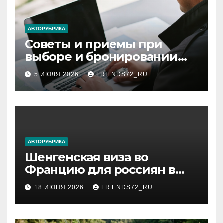
АВТОРУБРИКА
Советы и приемы при
выборе и бронировании
авиабилетов
5 ИЮЛЯ 2026
FRIENDS72_RU
АВТОРУБРИКА
Шенгенская виза во
Францию для россиян в
2026 году: сроки от 3 дней
18 ИЮНЯ 2026
FRIENDS72_RU
и список необходимых
документов