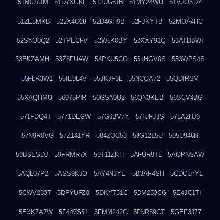
5160U7JM
51D7XGKL
51JUGSIB
51MY24WU
51VJOSDY
51ZE8MKB
522X4O28
52D4GH9B
52FJKYTB
52MOA4HC
52SYO0Q2
52TPECFV
52W5K0BY
52XXY91Q
53ATDBWI
53EKZAMH
53Z8FUAW
54PKU5CO
551HGV0S
553WPS4S
55FLR3W1
55IE9L4V
55JKJF3L
55NCOA72
55QDIRSM
55XAQHMU
56975PIR
56GSA0U2
56QN3KEB
56SCV4BG
571FDQ4T
5771DEGW
57G6BV7Y
57IUFJJS
57LA2HJ6
57N9R0VG
57Z141YR
584ZQC53
58G12L5U
595U946N
59BSESDJ
59FRMR7X
59T11ZKH
5AFUR9TL
5AOPNSAW
5AQL07P2
5ASS9KJO
5AY4N3YE
5B3AF4SH
5CDCU7YL
5CWV233T
5DFYUFZ0
5DKYT31C
5DM253CG
5E4JC1TI
5EXK7A7W
5F447S51
5FMM242C
5FNR39CT
5GEF3377