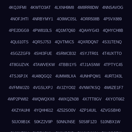
4KQJIFMI
4KWTO3AT
4LXNH9M8
4M8RR8DW
4NNSAVOG
4NOFJHTI
4NRBYMY1
4O9WC0SL
4ORR508B
4P5VX889
4PE2DGG9
4PW810LS
4Q1M7Q60
4QAHYG43
4QHYCH8B
4QL610TS
4QRSJ753
4QVTMIC5
4QXRDQN7
4S31TENQ
4SGZZGF9
4SHI3FUE
4SRMCB32
4SYJTR01
4T4UXTTO
4T8GUZVK
4TAWVEKW
4TBBI1Y5
4TJ1ASNW
4TPTYC45
4TSJ6PJX
4U48QGQ2
4UMM8LXA
4UNHPQM1
4URT243L
4VFMWJZ0
4VGSLXPJ
4VJZYO02
4VNW7KSQ
4W6ZE1F7
4WP2PW82
4WQWQXX8
4WXQZN38
4X7TT8GV
4XYOT662
4XZYAUHI
4YQHH612
4Z52SO0V
4ZP14UIL
4ZVGSBH0
50JO9B1K
50KZ2V9P
50NNJN5E
50S8F1Z0
510NBX1W