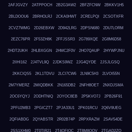
2AFJGVZY
2ATPPOCH
2B2G3AW2
2BFZFCNW
2BKKV1H5
2BLDOOU6
2BRHOLRJ
2CKA0HWT
2CRELPQI
2CSOTXFR
2CVZ7WMG
2D26EBXW
2D942LRG
2DPSN680
2DU7LORM
2EZC76PR
2F53ZH8K
2FFJSSR3
2G789XQE
2G8M6D58
2HDT2UKH
2HLBXGGN
2HMC2F0V
2HO7QAUP
2HYWPJNU
2IIHI162
2J4TVL9Q
2JDKS9WZ
2JG4QYDE
2JSJLGSQ
2KKCIQS5
2KL1TDVU
2LCI7CW6
2LN9C5H3
2LVOI55N
2M7YMERZ
2MIQDBKK
2N165DB2
2NFH8OET
2NXDJSMA
2OC6YQYJ
2ODHTNIQ
2OYOC8EB
2P5KVO7J
2PB26F91
2PFU2MB3
2PGICZT7
2PJA33U1
2PK01RCU
2Q6V9UEG
2QFIABDG
2QYABSTR
2R02B74P
2RPXRAZM
2SAV54DE
2SS1XHM0
2T0TIR21
2T4QFIOC
2T8M8OOV
2TGAD2ZO