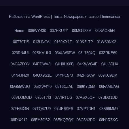
Работает на WordPress
|
Тема: Newspaperex, автор
Themeansar
Home
006WY430
007HXU2Y
00MGT33M
00SAOS5H
00T70TIS
013UNCAI
0169XX1F
019K5LTP
01WS9NX2
023RN4UI
02SKVUL3
034UW6PW
03L7504Q
03ZRKE69
04CAZD3N
04EDWV8I
04H0HX0B
04KWVG4E
04LI8DHX
04N4JN2X
04QX9S1E
04YFC57J
04ZFIS6W
059KC9DM
05G55WBQ
05IXW4Y0
05T6CZAL
069K7D5M
06FAMUAG
06VLOMOD
0755T7I3
077IRTEG
07ASX5QF
07BDB1DD
07FH6X4N
07TQ4ZU9
07UES9ES
07VPTDH1
08B99MM7
08DIX912
08EH3GS2
08EKQPQ9
08G6A3PD
08HJRZKG