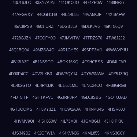
43U16JLC
43XY7A9N
441OKOJO
4474ZR0W
4489NF37
44AFGVXY
44CGH1H9
44E14L85
44VA5KJF
44XI8AFW
45A3IPS9
4601IURZ
46DGB3L9
46DLKJV6
46KT56QV
4728GJZN
47CQFY0O
47JMVITW
47TRZS70
47W8J2J2
48QJBQ0X
49MZ8W4O
49R1GYE9
49SPF3MJ
49WWVPJU
4B13IA3F
4B1N5SGO
4BOKJ6KQ
4C9HCESS
4D64LFAR
4D90P4CC
4DV2LKB3
4DWPQY14
4DYW6NWM
4DZ5J3RQ
4E402GTO
4E4R43JK
4EE6J1ME
4ENC34CO
4F88GRG8
4FDT5ITF
4GHTKFV1
4GJRPJFP
4GLC8SBG
4GOTUJAD
4GTUQOMS
4H5VY3Z1
4HCW1AJA
4HINPU4S
4HSR603T
4HVMV9QI
4I5H850W
4IL73M3I
4JGM8GIJ
4JH8IPKK
4JS349D2
4K2GFW1N
4K4KVN36
4KML855I
4KNS3G0Y