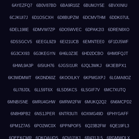
6AYEZFQ7
6B0V87BD
6BA9R10Z
6BUMJY5E
6BVXINIU
6CJKUI7J
6D1OSCXH
6D8BUPZM
6DCMVTHM
6DDK07UL
6DEL198E
6DMVW7ZP
6DO5WVEC
6DPAK2I3
6DREN8XO
6DSSGCV5
6EEGL9Z9
6EI21UCB
6EMNTEE0
6F1DJ5WF
6G3CXI93
6G3KEGYN
6H6L0Z3E
6HD2DCBO
6HM0FQJT
6HWL9A3P
6I5IUH76
6JGSI1UR
6JQL3WKJ
6K3EBPX1
6K3WDMWT
6KDND60Z
6KOOILKY
6KPMGXPJ
6LGMA8OZ
6LI78JDL
6LL59T6X
6LSD5KCS
6LSGIF7V
6MC7XUTQ
6MNBISNE
6MRU4GHW
6MRWI2FW
6MUKQ2Q2
6N6MCPD2
6N8H9PB2
6NS1JPER
6NTR3U7I
6OXMG49D
6PHYGAFF
6PM1Z7A5
6PO2WC0X
6PPNPOF5
6Q23B2FW
6QE19FL3
6QEEKCMR
6QKOAUOS
6QVIJ1K1
6R431JL5
6RGMWOLX