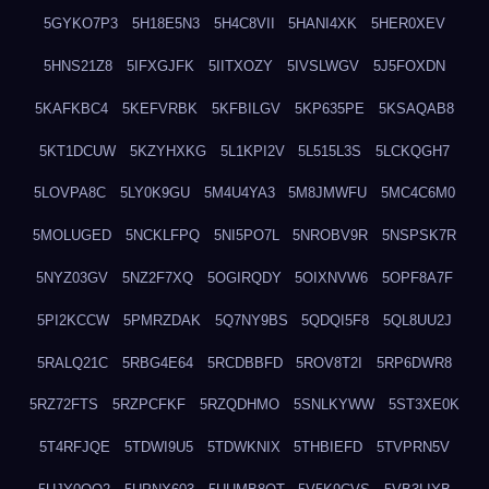
5GYKO7P3
5H18E5N3
5H4C8VII
5HANI4XK
5HER0XEV
5HNS21Z8
5IFXGJFK
5IITXOZY
5IVSLWGV
5J5FOXDN
5KAFKBC4
5KEFVRBK
5KFBILGV
5KP635PE
5KSAQAB8
5KT1DCUW
5KZYHXKG
5L1KPI2V
5L515L3S
5LCKQGH7
5LOVPA8C
5LY0K9GU
5M4U4YA3
5M8JMWFU
5MC4C6M0
5MOLUGED
5NCKLFPQ
5NI5PO7L
5NROBV9R
5NSPSK7R
5NYZ03GV
5NZ2F7XQ
5OGIRQDY
5OIXNVW6
5OPF8A7F
5PI2KCCW
5PMRZDAK
5Q7NY9BS
5QDQI5F8
5QL8UU2J
5RALQ21C
5RBG4E64
5RCDBBFD
5ROV8T2I
5RP6DWR8
5RZ72FTS
5RZPCFKF
5RZQDHMO
5SNLKYWW
5ST3XE0K
5T4RFJQE
5TDWI9U5
5TDWKNIX
5THBIEFD
5TVPRN5V