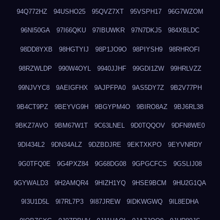
94Q772HZ
94USHO25
95QVZ7XT
95VSPH17
96G7WZOM
96NI50GA
97I66QKU
97IBUWKR
97N7DKJ5
984XBLDC
98DD8YXB
98HGTYIJ
98P1JO9O
98PIYSH9
98RHROFI
98RZWLDP
990W4OYL
9940JJHF
99GDI1ZW
99HRLVZZ
99NJVYC8
9AEIGFHX
9AJPFPA0
9AS5DY7Z
9B2V77PH
9B4CT9PZ
9BEYVG9H
9BGYPM4O
9BIRO8AZ
9BJ6RL38
9BKZ7AVO
9BM67W1T
9C63LNEL
9D0TQQOV
9DFN8WE0
9DI434L2
9DN34ALZ
9DZBDJRE
9EKTXKPO
9EYVNRDY
9G0TFQ0E
9G4PXZ84
9G68DG08
9GPGCFCS
9GSLIJ08
9GYWALD3
9H2AMQR4
9HIZH1YQ
9HSE9BCM
9HU2G1QA
9I3U1D5L
9I7RL7P3
9I87JREW
9IDKWGWQ
9IL8EDHA