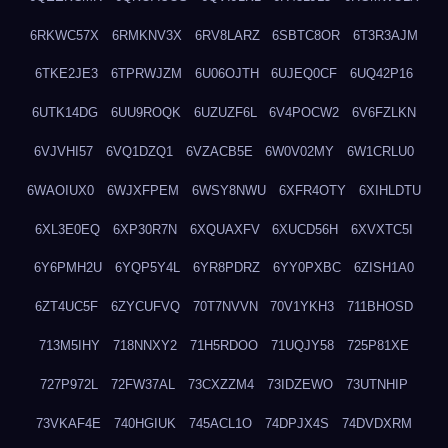
6RKWC57X
6RMKNV3X
6RV8LARZ
6SBTC8OR
6T3R3AJM
6TKE2JE3
6TPRWJZM
6U06OJTH
6UJEQ0CF
6UQ42P16
6UTK14DG
6UU9ROQK
6UZUZF6L
6V4POCW2
6V6FZLKN
6VJVHI57
6VQ1DZQ1
6VZACB5E
6W0V02MY
6W1CRLU0
6WAOIUX0
6WJXFPEM
6WSY8NWU
6XFR4OTY
6XIHLDTU
6XL3E0EQ
6XP30R7N
6XQUAXFV
6XUCD56H
6XVXTC5I
6Y6PMH2U
6YQP5Y4L
6YR8PDRZ
6YY0PXBC
6ZISH1A0
6ZT4UC5F
6ZYCUFVQ
70T7NVVN
70V1YKH3
711BHOSD
713M5IHY
718NNXY2
71H5RDOO
71UQJY58
725P81XE
727P972L
72FW37AL
73CXZZM4
73IDZEWO
73UTNHIP
73VKAF4E
740HGIUK
745ACL1O
74DPJX4S
74DVDXRM