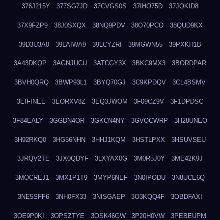
376J215Y
377SG7JD
37CVGS0S
37IHO75D
37JQKID8
37X9FZP9
38J0SXQX
38NQ9PDV
38O70PCO
38QUD9KX
39D3U3A0
39LAIWA9
39LCYZRI
39MGWN55
39PXKH1B
3A43DKQP
3AGNJUCU
3ATCGY3X
3BKC9MX3
3BORDPAR
3BVH0QRQ
3BWP93L1
3BYQ70GJ
3C9KPDQV
3CL4BSMV
3EIFINEE
3EORXV8Z
3EQ3JWOM
3F09CZ9V
3F1DPDSC
3F84EALY
3GGDN4OR
3GKCN4NY
3GVOCWRP
3H28UNEO
3H92RKQ0
3HG56NHN
3HHJ1KQM
3HSTLPXX
3HSUVSEU
3JRQV2TE
3JX0QDYF
3LXYAX0G
3M0R5J0Y
3ME42K9J
3MOCREJ1
3MX1P1T9
3MYP6NEF
3N0IPODU
3N8UCE6Q
3NE5SFF6
3NH0FX33
3NISGAEP
3O3KQQ4F
3OBDFAXI
3OE9P0KI
3OPSZTYE
3OSK46GW
3P20H0VW
3PEBEUPM