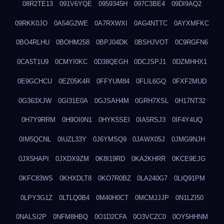
08R2TE13
091V6YQE
0959345H
097C3BE4
09DI9AQ2
09RKK0JO
0A54G2WE
0A7RXWXI
0AG4NTTC
0AYXMFKC
0BO4RLHU
0BOHM258
0BPJ04DK
0BSHJVOT
0C9RGFN6
0CA5T1U9
0CMYI0KC
0D38QEGH
0DCJSPJ1
0DZMHHX1
0E9GCHCU
0EZ05K4R
0FFYUM84
0FLIL6GQ
0FXF2MUD
0G363XJW
0GI31E0A
0GJSAH4M
0GRH7XSL
0H17NT32
0H7Y9RRM
0H9OI0N1
0HYK5SEI
0IA5RSJ3
0IF4Y4UQ
0IM5QCNL
0IUZL33Y
0J6YMSQ9
0JAWX05J
0JMG9NJH
0JX5HAPI
0JXDX9ZM
0K8I19RD
0KA2KHRR
0KCE9EJG
0KFC83WS
0KHXDLT8
0KO7R0BZ
0LA240G7
0LIQ91PM
0LPY3G1Z
0LTLQ0B4
0M40H0CT
0MCMJJJP
0N1LZI50
0NALSI2P
0NFM8HBQ
0O1D2CFA
0O3VCZC0
0OY5HHNM