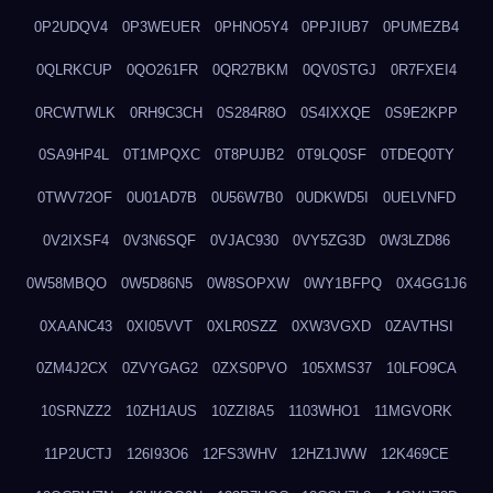
0P2UDQV4
0P3WEUER
0PHNO5Y4
0PPJIUB7
0PUMEZB4
0QLRKCUP
0QO261FR
0QR27BKM
0QV0STGJ
0R7FXEI4
0RCWTWLK
0RH9C3CH
0S284R8O
0S4IXXQE
0S9E2KPP
0SA9HP4L
0T1MPQXC
0T8PUJB2
0T9LQ0SF
0TDEQ0TY
0TWV72OF
0U01AD7B
0U56W7B0
0UDKWD5I
0UELVNFD
0V2IXSF4
0V3N6SQF
0VJAC930
0VY5ZG3D
0W3LZD86
0W58MBQO
0W5D86N5
0W8SOPXW
0WY1BFPQ
0X4GG1J6
0XAANC43
0XI05VVT
0XLR0SZZ
0XW3VGXD
0ZAVTHSI
0ZM4J2CX
0ZVYGAG2
0ZXS0PVO
105XMS37
10LFO9CA
10SRNZZ2
10ZH1AUS
10ZZI8A5
1103WHO1
11MGVORK
11P2UCTJ
126I93O6
12FS3WHV
12HZ1JWW
12K469CE