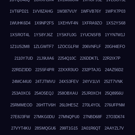
1VT6PD21
1VV8ZAHG
1W387VUY
1WFVB76Y
1WPX7P03
1WUHK6D4
1X9NP2FS
1XEHVF4N
1XFRA9ZO
1XS2YS68
1XSROT4L
1YS8YJ6Z
1YSKFL0G
1YUCNSFB
1YYN7W1J
1Z1US2M8
1ZLGWTF7
1ZOCGLFM
206VNFLF
20GH4EFO
2110Y7UD
21J9UIA6
2254Q10C
226DDKTL
22R2IX7P
22RDZ3DD
22S5F4PR
22XXR3UO
232PTAJG
24AZ56D2
24MC44U0
24TJTMVU
24XS3FEV
24YV1LVI
252T7VNK
253A0XC6
254O5EQJ
258OBXAU
25JR0XCH
25Q8956U
25RMMEOD
26HTTV6H
26L0HESZ
270L4YOL
276UFPNM
27E8J3FW
27MKG0DU
27MNQPU0
27NBD68F
27O3D674
27VYT4KU
28SMQGU6
299T1G15
2A01R6QT
2AAYZL7V