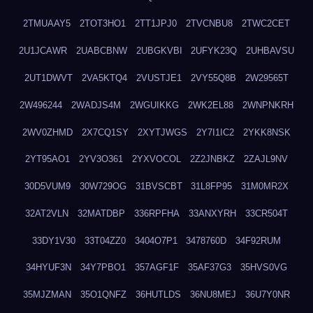
2TMUAAY5
2TOT3HO1
2TT1JPJ0
2TVCNBU8
2TWC2CET
2U1JCAWR
2UABCBNW
2UBGKVBI
2UFYK23Q
2UHBAVSU
2UT1DWVT
2VA5KTQ4
2VUSTJE1
2VY55Q8B
2W29565T
2W496244
2WADJS4M
2WGUIKKG
2WK2EL88
2WNPNKRH
2WV0ZHMD
2X7CQ1SY
2XYTJWGS
2Y7I1IC2
2YKK8NSK
2YT95AO1
2YV3O361
2YXVOCOL
2Z2JNBKZ
2ZAJL9NV
30D5VUM9
30W729OG
31BVSCBT
31L8FP95
31M0MR2X
32AT2VLN
32MATDBP
336RPFHA
33ANXYRH
33CR504T
33DY1V30
33T04ZZ0
3404O7P1
3478760D
34F92RUM
34HYUF3N
34Y7PBO1
357AGF1F
35AF37G3
35HVS0VG
35MJZMAN
35O1QNFZ
36HUTLDS
36NU8MEJ
36U7Y0NR