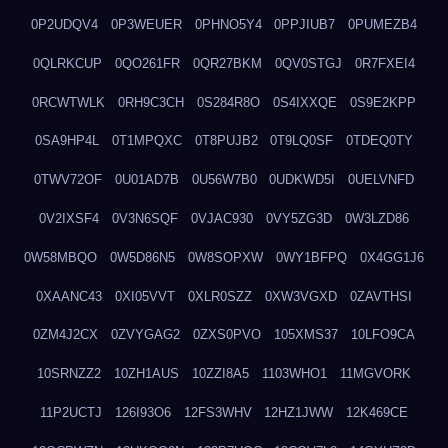
0P2UDQV4
0P3WEUER
0PHNO5Y4
0PPJIUB7
0PUMEZB4
0QLRKCUP
0QO261FR
0QR27BKM
0QV0STGJ
0R7FXEI4
0RCWTWLK
0RH9C3CH
0S284R8O
0S4IXXQE
0S9E2KPP
0SA9HP4L
0T1MPQXC
0T8PUJB2
0T9LQ0SF
0TDEQ0TY
0TWV72OF
0U01AD7B
0U56W7B0
0UDKWD5I
0UELVNFD
0V2IXSF4
0V3N6SQF
0VJAC930
0VY5ZG3D
0W3LZD86
0W58MBQO
0W5D86N5
0W8SOPXW
0WY1BFPQ
0X4GG1J6
0XAANC43
0XI05VVT
0XLR0SZZ
0XW3VGXD
0ZAVTHSI
0ZM4J2CX
0ZVYGAG2
0ZXS0PVO
105XMS37
10LFO9CA
10SRNZZ2
10ZH1AUS
10ZZI8A5
1103WHO1
11MGVORK
11P2UCTJ
126I93O6
12FS3WHV
12HZ1JWW
12K469CE