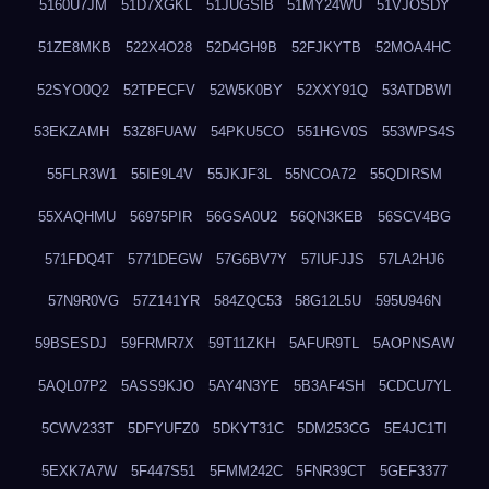
5160U7JM
51D7XGKL
51JUGSIB
51MY24WU
51VJOSDY
51ZE8MKB
522X4O28
52D4GH9B
52FJKYTB
52MOA4HC
52SYO0Q2
52TPECFV
52W5K0BY
52XXY91Q
53ATDBWI
53EKZAMH
53Z8FUAW
54PKU5CO
551HGV0S
553WPS4S
55FLR3W1
55IE9L4V
55JKJF3L
55NCOA72
55QDIRSM
55XAQHMU
56975PIR
56GSA0U2
56QN3KEB
56SCV4BG
571FDQ4T
5771DEGW
57G6BV7Y
57IUFJJS
57LA2HJ6
57N9R0VG
57Z141YR
584ZQC53
58G12L5U
595U946N
59BSESDJ
59FRMR7X
59T11ZKH
5AFUR9TL
5AOPNSAW
5AQL07P2
5ASS9KJO
5AY4N3YE
5B3AF4SH
5CDCU7YL
5CWV233T
5DFYUFZ0
5DKYT31C
5DM253CG
5E4JC1TI
5EXK7A7W
5F447S51
5FMM242C
5FNR39CT
5GEF3377