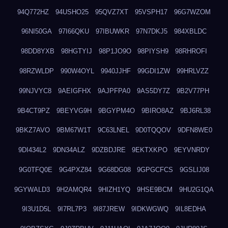
94Q772HZ
94USHO25
95QVZ7XT
95VSPH17
96G7WZOM
96NI50GA
97I66QKU
97IBUWKR
97N7DKJ5
984XBLDC
98DD8YXB
98HGTYIJ
98P1JO9O
98PIYSH9
98RHROFI
98RZWLDP
990W4OYL
9940JJHF
99GDI1ZW
99HRLVZZ
99NJVYC8
9AEIGFHX
9AJPFPA0
9AS5DY7Z
9B2V77PH
9B4CT9PZ
9BEYVG9H
9BGYPM4O
9BIRO8AZ
9BJ6RL38
9BKZ7AVO
9BM67W1T
9C63LNEL
9D0TQQOV
9DFN8WE0
9DI434L2
9DN34ALZ
9DZBDJRE
9EKTXKPO
9EYVNRDY
9G0TFQ0E
9G4PXZ84
9G68DG08
9GPGCFCS
9GSLIJ08
9GYWALD3
9H2AMQR4
9HIZH1YQ
9HSE9BCM
9HU2G1QA
9I3U1D5L
9I7RL7P3
9I87JREW
9IDKWGWQ
9IL8EDHA