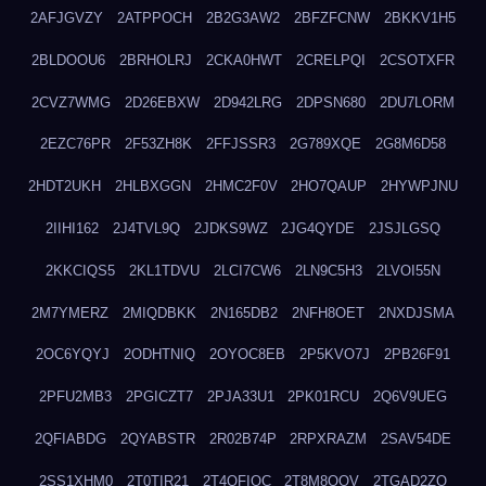
2AFJGVZY
2ATPPOCH
2B2G3AW2
2BFZFCNW
2BKKV1H5
2BLDOOU6
2BRHOLRJ
2CKA0HWT
2CRELPQI
2CSOTXFR
2CVZ7WMG
2D26EBXW
2D942LRG
2DPSN680
2DU7LORM
2EZC76PR
2F53ZH8K
2FFJSSR3
2G789XQE
2G8M6D58
2HDT2UKH
2HLBXGGN
2HMC2F0V
2HO7QAUP
2HYWPJNU
2IIHI162
2J4TVL9Q
2JDKS9WZ
2JG4QYDE
2JSJLGSQ
2KKCIQS5
2KL1TDVU
2LCI7CW6
2LN9C5H3
2LVOI55N
2M7YMERZ
2MIQDBKK
2N165DB2
2NFH8OET
2NXDJSMA
2OC6YQYJ
2ODHTNIQ
2OYOC8EB
2P5KVO7J
2PB26F91
2PFU2MB3
2PGICZT7
2PJA33U1
2PK01RCU
2Q6V9UEG
2QFIABDG
2QYABSTR
2R02B74P
2RPXRAZM
2SAV54DE
2SS1XHM0
2T0TIR21
2T4QFIOC
2T8M8OOV
2TGAD2ZO