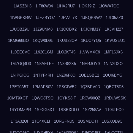
1IASZ8H3
1IF86W04
1IHA2RU7
1IOKJ9IZ
1IOWA7OG
1IWGPKRW
1JEZBYO7
1JFVZL7X
1JKQPSW2
1JL35ZZ0
1JUOBZ9U
1JZ9UNM8
1K1OOBX2
1KJONM1Y
1KJVH227
1KMG68BO
1KQW0D9E
1KUB22OP
1KUC7YQ5
1KVUSEU1
1L0EECVC
1L92C1GM
1LO2KT45
1LVWMXC9
1MF16JX6
1MZGQ4D3
1N3AELFF
1N3R82X5
1NERJOY9
1NIN2DXO
1NIPGIQG
1NTYF4RH
1NZ06F8Q
1OELGBE2
1OUI6BYG
1PET0A5T
1PMAFB0V
1PSGIWB2
1Q3BPV0D
1QBCT8D3
1QMT9XGT
1QWO8TSQ
1QYKS8IF
1RCW99QZ
1RDUWSSK
1RYOMZPR
1SFXG5XT
1SSBXDLO
1SZ258AV
1T04TFO9
1T3A32QI
1TQ4XCLI
1URGFNU5
1USMDQTI
1USXOD9C
1UTQO46Q
1UXXH5X4
1V2M00OW
1VHOFJ5Z
1VLGOT3L