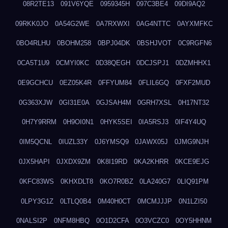
08R2TE13
091V6YQE
0959345H
097C3BE4
09DI9AQ2
09RKK0JO
0A54G2WE
0A7RXWXI
0AG4NTTC
0AYXMFKC
0BO4RLHU
0BOHM258
0BPJ04DK
0BSHJVOT
0C9RGFN6
0CA5T1U9
0CMYI0KC
0D38QEGH
0DCJSPJ1
0DZMHHX1
0E9GCHCU
0EZ05K4R
0FFYUM84
0FLIL6GQ
0FXF2MUD
0G363XJW
0GI31E0A
0GJSAH4M
0GRH7XSL
0H17NT32
0H7Y9RRM
0H9OI0N1
0HYK5SEI
0IA5RSJ3
0IF4Y4UQ
0IM5QCNL
0IUZL33Y
0J6YMSQ9
0JAWX05J
0JMG9NJH
0JX5HAPI
0JXDX9ZM
0K8I19RD
0KA2KHRR
0KCE9EJG
0KFC83WS
0KHXDLT8
0KO7R0BZ
0LA240G7
0LIQ91PM
0LPY3G1Z
0LTLQ0B4
0M40H0CT
0MCMJJJP
0N1LZI50
0NALSI2P
0NFM8HBQ
0O1D2CFA
0O3VCZC0
0OY5HHNM