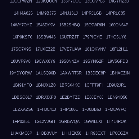
12QCPWZN
12UKQO0N
133P7UOC
13COV7L8
14GYHZ3D
14H4A825
14M9BJ75
14NJ13LJ
14PRJLGB
14PRLC85
14WY7OYZ
1546DY9V
15B2SHBQ
15C9WR6H
160ON64P
16P9KSF6
16SBWI43
16U7RZJT
179PIGYE
17HG5UY8
17SO7X9S
17UXEZ2B
17VE7UAW
181QKVNV
18FL2H11
18UVF9V8
19CWX8Y9
19S0NNZV
19SYNG2F
19V5GFDB
19YDYQRW
1AU5Q96D
1AXWRT6R
1B3DEC8P
1BHACZIN
1BI91YFQ
1BNJXLZ0
1BR5X4KO
1CFFT9FI
1D9U2JR1
1DBSQ817
1DRJ3XP8
1E2BYTZD
1E8JEY8J
1EN94O56
1EZXAZS6
1FH0C41J
1FIP186C
1FJ0BB6J
1FM8AVFQ
1FP03I5E
1GL2VJGH
1GRISVQA
1GWILLXI
1H4L4ROK
1HAKMC6P
1HDB3VUY
1HHJEK58
1HR93CXT
1I70CGZX