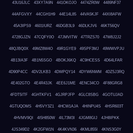
43U16JLC
43XY7A9N
441OKOJO
4474ZR0W
4489NF37
44AFGVXY
44CGH1H9
44E14L85
44VA5KJF
44XI8AFW
45A3IPS9
4601IURZ
46DGB3L9
46DLKJV6
46KT56QV
4728GJZN
47CQFY0O
47JMVITW
47TRZS70
47W8J2J2
48QJBQ0X
49MZ8W4O
49R1GYE9
49SPF3MJ
49WWVPJU
4B13IA3F
4B1N5SGO
4BOKJ6KQ
4C9HCESS
4D64LFAR
4D90P4CC
4DV2LKB3
4DWPQY14
4DYW6NWM
4DZ5J3RQ
4E402GTO
4E4R43JK
4EE6J1ME
4ENC34CO
4F88GRG8
4FDT5ITF
4GHTKFV1
4GJRPJFP
4GLC8SBG
4GOTUJAD
4GTUQOMS
4H5VY3Z1
4HCW1AJA
4HINPU4S
4HSR603T
4HVMV9QI
4I5H850W
4IL73M3I
4JGM8GIJ
4JH8IPKK
4JS349D2
4K2GFW1N
4K4KVN36
4KML855I
4KNS3G0Y