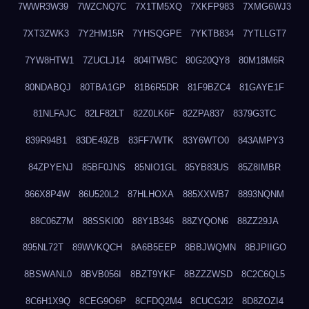
7WWR3W39
7WZCNQ7C
7X1TM5XQ
7XKFP983
7XMG6WJ3
7XT3ZWK3
7Y2HM15R
7YHSQGPE
7YKTB834
7YTLLGT7
7YW8HTW1
7ZUCLJ14
804ITWBC
80G20QY8
80M18M6R
80NDABQJ
80TBA1GP
81B6R5DR
81F9BZC4
81GAYE1F
81NLFAJC
82LF82LT
82Z0LK6F
82ZPA837
8379G3TC
839R94B1
83DE49ZB
83FF7WTK
83Y6WTO0
843AMPY3
84ZPYENJ
85BF0JNS
85NIO1GL
85YB83US
85Z8IMBR
866X8P4W
86U520L2
87HLHOXA
885XXWB7
8893NQNM
88C06Z7M
88SSKI00
88Y1B346
88ZYQON6
88ZZ29JA
895NL72T
89WVKQCH
8A6B5EEP
8BBJWQMN
8BJPIIGO
8BSWANL0
8BVB056I
8BZT9YKF
8BZZZWSD
8C2C6QL5
8C6H1X9Q
8CEG9O6P
8CFDQ2M4
8CUCG2I2
8D8ZOZI4