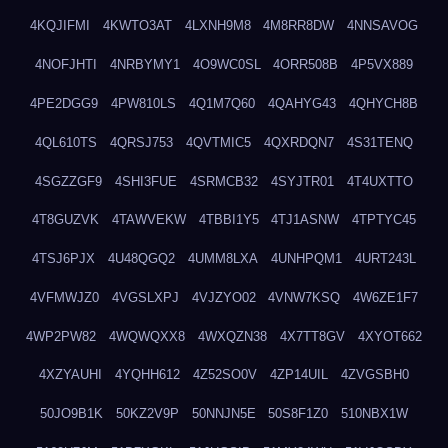
4KQJIFMI
4KWTO3AT
4LXNH9M8
4M8RR8DW
4NNSAVOG
4NOFJHTI
4NRBYMY1
4O9WC0SL
4ORR508B
4P5VX889
4PE2DGG9
4PW810LS
4Q1M7Q60
4QAHYG43
4QHYCH8B
4QL610TS
4QRSJ753
4QVTMIC5
4QXRDQN7
4S31TENQ
4SGZZGF9
4SHI3FUE
4SRMCB32
4SYJTR01
4T4UXTTO
4T8GUZVK
4TAWVEKW
4TBBI1Y5
4TJ1ASNW
4TPTYC45
4TSJ6PJX
4U48QGQ2
4UMM8LXA
4UNHPQM1
4URT243L
4VFMWJZ0
4VGSLXPJ
4VJZYO02
4VNW7KSQ
4W6ZE1F7
4WP2PW82
4WQWQXX8
4WXQZN38
4X7TT8GV
4XYOT662
4XZYAUHI
4YQHH612
4Z52SO0V
4ZP14UIL
4ZVGSBH0
50JO9B1K
50KZ2V9P
50NNJN5E
50S8F1Z0
510NBX1W