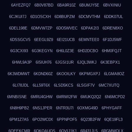
6AYEZFQ7
6B0V87BD
6BA9R10Z
6BUMJY5E
6BVXINIU
6CJKUI7J
6D1OSCXH
6D8BUPZM
6DCMVTHM
6DDK07UL
6DEL198E
6DMVW7ZP
6DO5WVEC
6DPAK2I3
6DREN8XO
6DSSGCV5
6EEGL9Z9
6EI21UCB
6EMNTEE0
6F1DJ5WF
6G3CXI93
6G3KEGYN
6H6L0Z3E
6HD2DCBO
6HM0FQJT
6HWL9A3P
6I5IUH76
6JGSI1UR
6JQL3WKJ
6K3EBPX1
6K3WDMWT
6KDND60Z
6KOOILKY
6KPMGXPJ
6LGMA8OZ
6LI78JDL
6LL59T6X
6LSD5KCS
6LSGIF7V
6MC7XUTQ
6MNBISNE
6MRU4GHW
6MRWI2FW
6MUKQ2Q2
6N6MCPD2
6N8H9PB2
6NS1JPER
6NTR3U7I
6OXMG49D
6PHYGAFF
6PM1Z7A5
6PO2WC0X
6PPNPOF5
6Q23B2FW
6QE19FL3
6QEEKCMR
6QKOAUOS
6QVIJ1K1
6R431JL5
6RGMWOLX