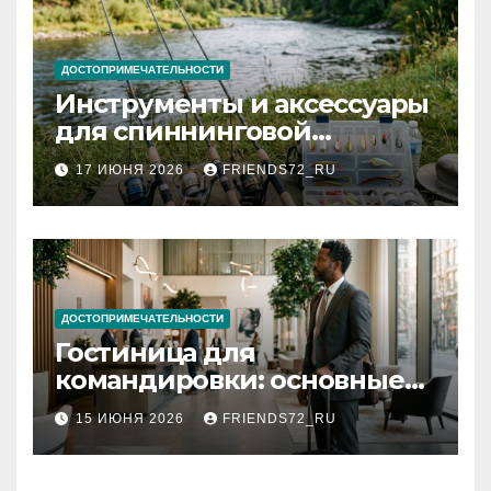
ДОСТОПРИМЕЧАТЕЛЬНОСТИ
Инструменты и аксессуары
для спиннинговой
рыбалки: назначение и
17 ИЮНЯ 2026
FRIENDS72_RU
типы
ДОСТОПРИМЕЧАТЕЛЬНОСТИ
Гостиница для
командировки: основные
критерии выбора
15 ИЮНЯ 2026
FRIENDS72_RU