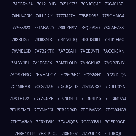
74FGRN3A
7612HD1B
7651K273
76BJGQ4F
76G4013Z
76HU4CRK
76LLJI2Y
7777M27H
77BED9B2
77BGMMG4
77S55623
77TABW20
780FZHSV
78Q29S80
78XWEZ88
792RHX5L
7939XN0C
796YV3DQ
79GHS38T
79L8YFMC
79V4EL6D
7A7B2KTK
7A7E8AHI
7AEEJVFI
7AGCKJXN
7AIBYJBI
7AJR6D3X
7AMTLOH9
7ANGKL8Z
7AOR3BJY
7AOSYN3G
7BVHAFGY
7C26C5EC
7C2S58N1
7C2XDJQN
7C4MI5MB
7CCV7IAS
7D5UQZFD
7D73WX32
7DULR9YN
7DXTFT0X
7DYZC5PF
7E0NDNH1
7EDB4H4S
7EE3M9WJ
7EUSEMEI
7EYNVZ6I
7FB2DR6D
7FE1WG6S
7FGV6NG8
7FKTW3MA
7FRYD8I9
7FX48QP3
7GDV0B8J
7GER99GF
7H8E1KTR
7H8LPLGJ
7I854907
7IAYUF4X
7IRRICQI