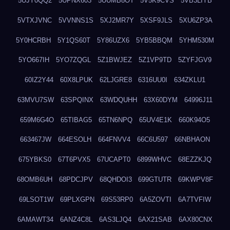
5UJY0QQ2
5UPNX603
5UUMB8OT
5V5K9CVS
5VB3LIYB
5VTXJVNC
5VVNNS1S
5XJ2MR7Y
5XSF9JLS
5XU6ZP3A
5Y0HCRBH
5Y1QS60T
5Y86UZX6
5YB5BBQM
5YHM530M
5YO667IH
5YO7ZQGL
5Z1BWJEZ
5Z1VP9TD
5ZYFJGV9
60IZ2Y44
60X8LPUK
62LJGRE8
6316UU0I
634ZKLU1
63MVU7SW
63SPQINX
63WDQUHH
63X60DYM
64996J11
659M6G4O
65TIBAG5
65TN6NPQ
65UV4E1K
660K94O5
663467JW
664ESOLH
664FNVV4
66C6U597
66NBHAON
675YBKS0
67T6PVX5
67UCAPT0
6899WHVC
68EZZKJQ
68OMB6UH
68PDCJPV
68QHDOI3
699GTUTR
69KWPV8F
69LSOT1W
69PLXGPN
69S53RP0
6A5ZOVTI
6A7TVFIW
6AMAWT34
6ANZ4C8L
6AS3LJQ4
6AX21SAB
6AX80CNX