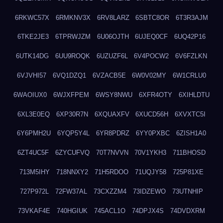
6RKWC57X
6RMKNV3X
6RV8LARZ
6SBTC8OR
6T3R3AJM
6TKE2JE3
6TPRWJZM
6U06OJTH
6UJEQ0CF
6UQ42P16
6UTK14DG
6UU9ROQK
6UZUZF6L
6V4POCW2
6V6FZLKN
6VJVHI57
6VQ1DZQ1
6VZACB5E
6W0V02MY
6W1CRLU0
6WAOIUX0
6WJXFPEM
6WSY8NWU
6XFR4OTY
6XIHLDTU
6XL3E0EQ
6XP30R7N
6XQUAXFV
6XUCD56H
6XVXTC5I
6Y6PMH2U
6YQP5Y4L
6YR8PDRZ
6YY0PXBC
6ZISH1A0
6ZT4UC5F
6ZYCUFVQ
70T7NVVN
70V1YKH3
711BHOSD
713M5IHY
718NNXY2
71H5RDOO
71UQJY58
725P81XE
727P972L
72FW37AL
73CXZZM4
73IDZEWO
73UTNHIP
73VKAF4E
740HGIUK
745ACL1O
74DPJX4S
74DVDXRM