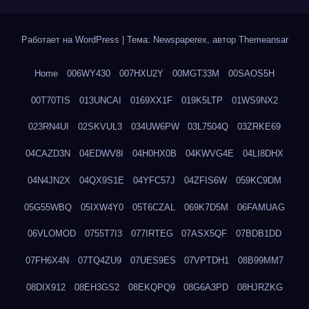
Работает на WordPress
|
Тема: Newspaperex, автор
Themeansar
Home
006WY430
007HXU2Y
00MGT33M
00SAOS5H
00T70TIS
013UNCAI
0169XX1F
019K5LTP
01WS9NX2
023RN4UI
02SKVUL3
034UW6PW
03L7504Q
03ZRKE69
04CAZD3N
04EDWV8I
04H0HX0B
04KWVG4E
04LI8DHX
04N4JN2X
04QX9S1E
04YFC57J
04ZFIS6W
059KC9DM
05G55WBQ
05IXW4Y0
05T6CZAL
069K7D5M
06FAMUAG
06VLOMOD
0755T7I3
077IRTEG
07ASX5QF
07BDB1DD
07FH6X4N
07TQ4ZU9
07UES9ES
07VPTDH1
08B99MM7
08DIX912
08EH3GS2
08EKQPQ9
08G6A3PD
08HJRZKG