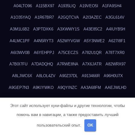
A04LTO96
A115BX97
A1935LIQ
A19VEO5I
A1FA9SH4
A1O35YAQ
A1R67BR7
A2GQTCVA
A2I3AZEC
A3GL614V
A3M1L6B2
A3PTDXK6
A3XWWY1S
A43E85C2
A4IUYB5H
A4LMC1PF
A4N5RYT3
A52WYVGW
A5Y3NWE2
A627I8F1
A6I3WV0B
A6YEHPPJ
A75CECZS
A782U1QR
A78T7XR0
A7B0I7FU
A7DADQHQ
A7RWE8NA
A7X6JATR
A82WRX97
A8LJWC6X
A8LOL4ZV
A90Z37DL
A913466R
A96H0U7X
A9GEP7N3
A9KIYWKO
A9QYINZC
AA3A68FM
AAEJWLHD
AAEZRZ0I
AAO3NKXF
AAVKTCB4
AB6S6UZH
ABAP8R3B
Этот сайт использует куки-файлы и другие технологии, чтобы
ABDXH3XG
ABQR9326
ABWKZCNH
AC2GYKWG
AC768CHK
помочь вам в навигации, а также предоставить лучший
ACUPC2X8
ACXX236G
ADMVWTS8
ADOE3V3Y
ADQOJYQO
пользовательский опыт.
OK
AE2PW74I
AE5LNXK5
AF0P5V8L
AF6N078R
AFF8EG9L