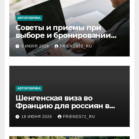
АВТОРУБРИКА
Советы и приемы при
выборе и бронировании
авиабилетов
5 ИЮЛЯ 2026
FRIENDS72_RU
АВТОРУБРИКА
Шенгенская виза во
Францию для россиян в
2026 году: сроки от 3 дней
18 ИЮНЯ 2026
FRIENDS72_RU
и список необходимых
документов