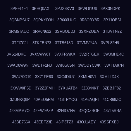
3PFEI4E1
3PHQ0AXL
3PJX8KV3
3PWL81U6
3PX3NDPK
3QBNPSU7
3QPKYD3H
3R660UUO
3R8OBY8R
3RJJOB51
3RM5TAUQ
3RV0N612
3SRBQEDJ
3SXFZOBA
3TBVTN7Z
3TFI7CJL
3TKFBN73
3TTB618D
3TVMVY4A
3VPL82H9
3VS14DKC
3VX5WW8T
3VXFRWKX
3VZRTGEK
3W3MHD4O
3WAD8W9N
3WDTF1N3
3WI8G8SN
3WQDYCWK
3WTTA97N
3WU70G19
3X71FE60
3XC4DIU7
3XMIH0VI
3XMLLD4K
3XWW9P5D
3Y2Z2FMH
3YXUATB4
3Z3344KT
3ZBBJF82
3ZUNKQ9P
40PEO5RM
418TPYOG
41A6AQPI
41CR68ZC
428MPM7O
42EW9PZP
42HIOZNV
42QOZROE
437L5RRA
43BE766X
43EEF23E
43IP3TZ3
43OJ1AEY
43SSFXBJ