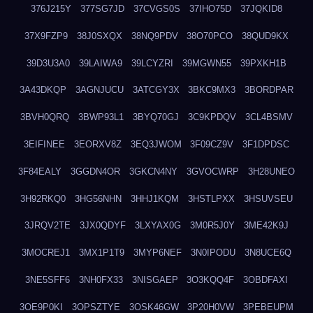
376J215Y
377SG7JD
37CVGS0S
37IHO75D
37JQKID8
37X9FZP9
38J0SXQX
38NQ9PDV
38O70PCO
38QUD9KX
39D3U3A0
39LAIWA9
39LCYZRI
39MGWN55
39PXKH1B
3A43DKQP
3AGNJUCU
3ATCGY3X
3BKC9MX3
3BORDPAR
3BVH0QRQ
3BWP93L1
3BYQ70GJ
3C9KPDQV
3CL4BSMV
3EIFINEE
3EORXV8Z
3EQ3JWOM
3F09CZ9V
3F1DPDSC
3F84EALY
3GGDN4OR
3GKCN4NY
3GVOCWRP
3H28UNEO
3H92RKQ0
3HG56NHN
3HHJ1KQM
3HSTLPXX
3HSUVSEU
3JRQV2TE
3JX0QDYF
3LXYAX0G
3M0R5J0Y
3ME42K9J
3MOCREJ1
3MX1P1T9
3MYP6NEF
3N0IPODU
3N8UCE6Q
3NE5SFF6
3NH0FX33
3NISGAEP
3O3KQQ4F
3OBDFAXI
3OE9P0KI
3OPSZTYE
3OSK46GW
3P20H0VW
3PEBEUPM