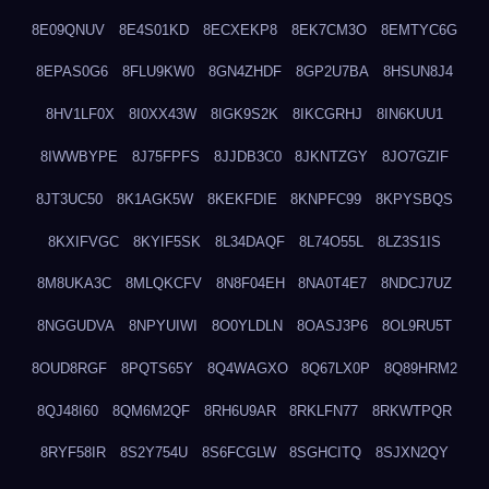
8E09QNUV
8E4S01KD
8ECXEKP8
8EK7CM3O
8EMTYC6G
8EPAS0G6
8FLU9KW0
8GN4ZHDF
8GP2U7BA
8HSUN8J4
8HV1LF0X
8I0XX43W
8IGK9S2K
8IKCGRHJ
8IN6KUU1
8IWWBYPE
8J75FPFS
8JJDB3C0
8JKNTZGY
8JO7GZIF
8JT3UC50
8K1AGK5W
8KEKFDIE
8KNPFC99
8KPYSBQS
8KXIFVGC
8KYIF5SK
8L34DAQF
8L74O55L
8LZ3S1IS
8M8UKA3C
8MLQKCFV
8N8F04EH
8NA0T4E7
8NDCJ7UZ
8NGGUDVA
8NPYUIWI
8O0YLDLN
8OASJ3P6
8OL9RU5T
8OUD8RGF
8PQTS65Y
8Q4WAGXO
8Q67LX0P
8Q89HRM2
8QJ48I60
8QM6M2QF
8RH6U9AR
8RKLFN77
8RKWTPQR
8RYF58IR
8S2Y754U
8S6FCGLW
8SGHCITQ
8SJXN2QY