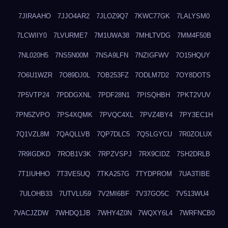
7JIRAAHO
7JJO4AR2
7JLOZ9Q7
7KWC77GK
7LALYSM0
7LCWIIY0
7LVURME7
7M1UWA38
7MHLTVDG
7MM4F50B
7NL020H5
7NS5N00M
7NSA9LFN
7NZIGFWV
7O15HQUY
7O6U1WZR
7O89DJ0L
7OB253FZ
7ODLM7D2
7OY8DOTS
7P5VTP24
7PDDGXNL
7PDF28N1
7PISQHBH
7PKT2VUV
7PN5ZVPO
7PS4XQMK
7PVQC4XL
7PVZ4BY4
7PY3EC1H
7Q1VZL8M
7QAQLLVB
7QP7DLC5
7QSLGYCU
7R0ZOLUX
7R9IGDKD
7ROB1V3K
7RPZVSPJ
7RX9CIDZ
7SH2DRLB
7T1IUHHO
7T3VE5UQ
7TKA257G
7TYDPROM
7UA3TIBE
7ULOHB33
7UTVLU59
7V2MI6BF
7V37GO5C
7V513WU4
7VACJZDW
7WHDQ1JB
7WHY4Z0N
7WQXY6L4
7WRFNCB0