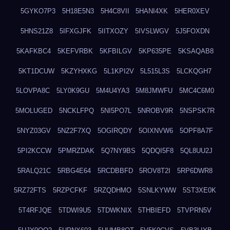
5GYKO7P3
5H18E5N3
5H4C8VII
5HANI4XK
5HER0XEV
5HNS21Z8
5IFXGJFK
5IITXOZY
5IVSLWGV
5J5FOXDN
5KAFKBC4
5KEFVRBK
5KFBILGV
5KP635PE
5KSAQAB8
5KT1DCUW
5KZYHXKG
5L1KPI2V
5L515L3S
5LCKQGH7
5LOVPA8C
5LY0K9GU
5M4U4YA3
5M8JMWFU
5MC4C6M0
5MOLUGED
5NCKLFPQ
5NI5PO7L
5NROBV9R
5NSPSK7R
5NYZ03GV
5NZ2F7XQ
5OGIRQDY
5OIXNVW6
5OPF8A7F
5PI2KCCW
5PMRZDAK
5Q7NY9BS
5QDQI5F8
5QL8UU2J
5RALQ21C
5RBG4E64
5RCDBBFD
5ROV8T2I
5RP6DWR8
5RZ72FTS
5RZPCFKF
5RZQDHMO
5SNLKYWW
5ST3XE0K
5T4RFJQE
5TDWI9U5
5TDWKNIX
5THBIEFD
5TVPRN5V