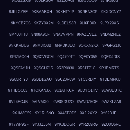
9IQBZSXG
9J0ZRBUV
9J11UAOI
9JA7JOQ9
9JHR89JS
9JKLGY5E
9KBAABXH
9KKHTYIP
9KRBN3CP
9KXDCNY7
9KYCB7O6
9KZY0X2M
9LDELS8R
9LI6FD0X
9LPX29XS
9M408HT8
9N08A9CF
9NAVVPPN
9NAZEVEZ
9NDMZNUZ
9NKKRBUS
9NM3IO8B
9NPDK8EO
9OKXN2KX
9PGFG1J0
9PIZMO0H
9Q3CVGCM
9Q4799TT
9QE0Y05S
9QEDJDIS
9QSFAYJH
9QSGU715
9R3R0930
9R51T71C
9RJEMRTS
9S85RTYJ
9SBD1GAU
9SC20R8W
9TC3RDIY
9TDEMFKU
9THBOC03
9TQKANJX
9U1AHKCF
9UDYO1HV
9UW8EUTC
9VL4EOJB
9VLVMX0I
9W0SDU2O
9WNDZ5OE
9WZXLZA9
9X1M8G59
9X1RL5NO
9X48TOD5
9XJI2XX2
9Y62DJFI
9Y7WP9SF
9YJJZJ6M
9YK3DQGR
9YRZ89RG
9ZO0Q6RC