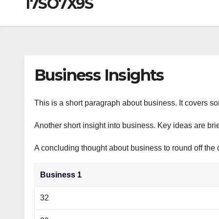
17SO7X9S
р
a
i
A
а
m
k
p
в
i
p
и
т
Business Insights
ь
This is a short paragraph about business. It covers s
Another short insight into business. Key ideas are bri
A concluding thought about business to round off the 
Business 1
32