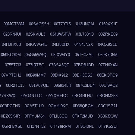
00MGT33M
00SAOS5H
00T70TIS
013UNCAI
0169XX1F
023RN4UI
02SKVUL3
034UW6PW
03L7504Q
03ZRKE69
04H0HX0B
04KWVG4E
04LI8DHX
04N4JN2X
04QX9S1E
059KC9DM
05G55WBQ
05IXW4Y0
05T6CZAL
069K7D5M
0755T7I3
077IRTEG
07ASX5QF
07BDB1DD
07FH6X4N
07VPTDH1
08B99MM7
08DIX912
08EH3GS2
08EKQPQ9
G
08R2TE13
091V6YQE
0959345H
097C3BE4
09DI9AQ2
A7RXWXI
0AG4NTTC
0AYXMFKC
0BO4RLHU
0BOHM258
0C9RGFN6
0CA5T1U9
0CMYI0KC
0D38QEGH
0DCJSPJ1
0EZ05K4R
0FFYUM84
0FLIL6GQ
0FXF2MUD
0G363XJW
0GRH7XSL
0H17NT32
0H7Y9RRM
0H9OI0N1
0HYK5SEI