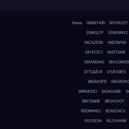
Home
006WY430
007HXU2Y
019K5LTP
01WS9NX2
04CAZD3N
04EDWV8I
04YFC57J
04ZFIS6W
06FAMUAG
06VLOMOD
07TQ4ZU9
07UES9ES
08G6A3PD
08HJRZK
09RKK0JO
0A54G2WE
0
0BPJ04DK
0BSHJVOT
0DZMHHX1
0E9GCHCU
0GI31E0A
0GJSAH4M