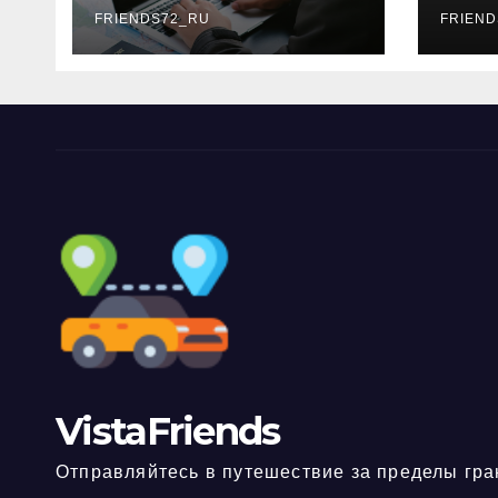
FRIENDS72_RU
дне
FRIEND
нео
док
VistaFriends
Отправляйтесь в путешествие за пределы гра