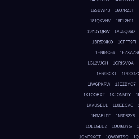
16SBWI43
16U7RZJT
181QKVNV
18FL2H11
19YDYQRW
1AU5Q96D
1BR5X4KO
1CFFT9FI
1EN94O56
1EZXAZS
1GL2VJGH
1GRISVQA
1HR93CXT
1I70CGZ
1IWGPKRW
1JEZBYO7
1K1OOBX2
1KJONM1Y
1
1KVUSEU1
1L0EECVC
1N3AELFF
1N3R82X5
1OELGBE2
1OUI6BYG
1QMT9XGT
1QWO8TSQ
1Q