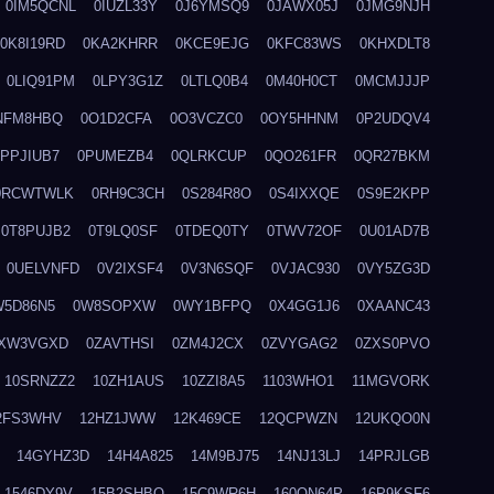
0IM5QCNL
0IUZL33Y
0J6YMSQ9
0JAWX05J
0JMG9NJH
0K8I19RD
0KA2KHRR
0KCE9EJG
0KFC83WS
0KHXDLT8
0LIQ91PM
0LPY3G1Z
0LTLQ0B4
0M40H0CT
0MCMJJJP
NFM8HBQ
0O1D2CFA
0O3VCZC0
0OY5HHNM
0P2UDQV4
0PPJIUB7
0PUMEZB4
0QLRKCUP
0QO261FR
0QR27BKM
0RCWTWLK
0RH9C3CH
0S284R8O
0S4IXXQE
0S9E2KPP
0T8PUJB2
0T9LQ0SF
0TDEQ0TY
0TWV72OF
0U01AD7B
0UELVNFD
0V2IXSF4
0V3N6SQF
0VJAC930
0VY5ZG3D
W5D86N5
0W8SOPXW
0WY1BFPQ
0X4GG1J6
0XAANC43
XW3VGXD
0ZAVTHSI
0ZM4J2CX
0ZVYGAG2
0ZXS0PVO
10SRNZZ2
10ZH1AUS
10ZZI8A5
1103WHO1
11MGVORK
2FS3WHV
12HZ1JWW
12K469CE
12QCPWZN
12UKQO0N
14GYHZ3D
14H4A825
14M9BJ75
14NJ13LJ
14PRJLGB
1546DY9V
15B2SHBQ
15C9WR6H
160ON64P
16P9KSF6