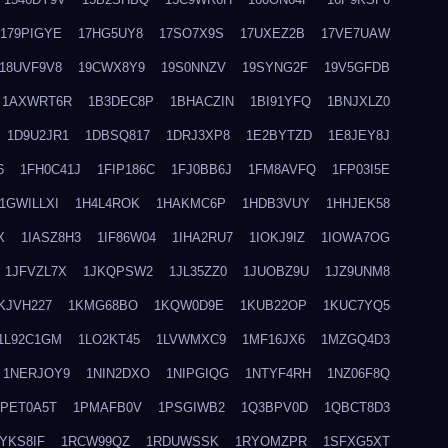
179PIGYE
17HG5UY8
17SO7X9S
17UXEZ2B
17VE7UAW
18UVF9V8
19CWX8Y9
19S0NNZV
19SYNG2F
19V5GFDB
1AXWRT6R
1B3DEC8P
1BHACZIN
1BI91YFQ
1BNJXLZ0
1D9U2JR1
1DBSQ817
1DRJ3XP8
1E2BYTZD
1E8JEY8J
6
1FH0C41J
1FIP186C
1FJ0BB6J
1FM8AVFQ
1FP03I5E
1GWILLXI
1H4L4ROK
1HAKMC6P
1HDB3VUY
1HHJEK58
X
1IASZ8H3
1IF86W04
1IHA2RU7
1IOKJ9IZ
1IOWA7OG
1JFVZL7X
1JKQPSW2
1JL35ZZ0
1JUOBZ9U
1JZ9UNM8
KJVH227
1KMG68BO
1KQW0D9E
1KUB22OP
1KUC7YQ5
1L92C1GM
1LO2KT45
1LVWMXC9
1MF16JX6
1MZGQ4D3
1NERJOY9
1NIN2DXO
1NIPGIQG
1NTYF4RH
1NZ06F8Q
1PET0A5T
1PMAFB0V
1PSGIWB2
1Q3BPV0D
1QBCT8D3
YKS8IF
1RCW99QZ
1RDUWSSK
1RYOMZPR
1SFXG5XT