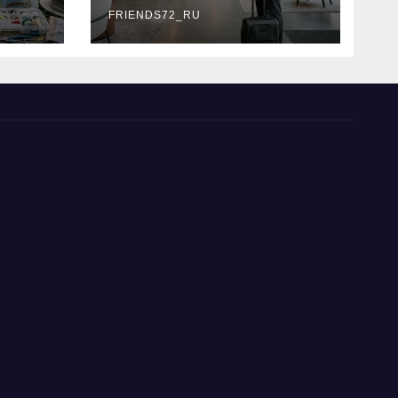
типы
FRIENDS72_RU