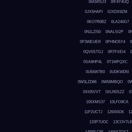
0IA5RSJ3
0IF4Y4UQ
0JX5HAPI
0JXDX9ZM
0KO7R0BZ
0LA240G7
0N1LZI50
0NALSI2P
0
0P3WEUER
0PHNO5Y4
0QV0STGJ
0R7FXEI4
0SA9HP4L
0T1MPQXC
0U56W7B0
0UDKWD5I
0W3LZD86
0W58MBQO
0
0XI05VVT
0XLR0SZZ
0
105XMS37
10LFO9CA
11P2UCTJ
126I93O6
1
133P7UOC
13COV7L8
14PRLC85
14WY7OYZ