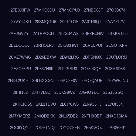
27E8J3FW
27MKG0DU
27MNQPU0
27NBD68F
27O3D674
27VYT4KU
28SMQGU6
299T1G15
2A01R6QT
2AAYZL7V
2AFJGVZY
2ATPPOCH
2B2G3AW2
2BFZFCNW
2BKKV1H5
2BLDOOU6
2BRHOLRJ
2CKA0HWT
2CRELPQI
2CSOTXFR
2CVZ7WMG
2D26EBXW
2D942LRG
2DPSN680
2DU7LORM
2EZC76PR
2F53ZH8K
2FFJSSR3
2G789XQE
2G8M6D58
2HDT2UKH
2HLBXGGN
2HMC2F0V
2HO7QAUP
2HYWPJNU
2IIHI162
2J4TVL9Q
2JDKS9WZ
2JG4QYDE
2JSJLGSQ
2KKCIQS5
2KL1TDVU
2LCI7CW6
2LN9C5H3
2LVOI55N
2M7YMERZ
2MIQDBKK
2N165DB2
2NFH8OET
2NXDJSMA
2OC6YQYJ
2ODHTNIQ
2OYOC8EB
2P5KVO7J
2PB26F91