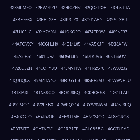
428MPM7O
42EW9PZP
42HIOZNV
42QOZROE
437L5RRA
43BE766X
43EEF23E
43IP3TZ3
43OJ1AEY
43SSFXBJ
43U16JLC
43XY7A9N
441OKOJO
4474ZR0W
4489NF37
44AFGVXY
44CGH1H9
44E14L85
44VA5KJF
44XI8AFW
45A3IPS9
4601IURZ
46DGB3L9
46DLKJV6
46KT56QV
4728GJZN
47CQFY0O
47JMVITW
47TRZS70
47W8J2J2
48QJBQ0X
49MZ8W4O
49R1GYE9
49SPF3MJ
49WWVPJU
4B13IA3F
4B1N5SGO
4BOKJ6KQ
4C9HCESS
4D64LFAR
4D90P4CC
4DV2LKB3
4DWPQY14
4DYW6NWM
4DZ5J3RQ
4E402GTO
4E4R43JK
4EE6J1ME
4ENC34CO
4F88GRG8
4FDT5ITF
4GHTKFV1
4GJRPJFP
4GLC8SBG
4GOTUJAD