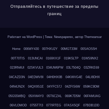
Отправляйтесь в путешествие за пределы
границ
Работает на WordPress
|
Тема: Newspaperex, автор
Themeansar
Home
006WY430
007HXU2Y
00MGT33M
00SAOS5H
00T70TIS
013UNCAI
0169XX1F
019K5LTP
01WS9NX2
023RN4UI
02SKVUL3
034UW6PW
03L7504Q
03ZRKE69
04CAZD3N
04EDWV8I
04H0HX0B
04KWVG4E
04LI8DHX
04N4JN2X
04QX9S1E
04YFC57J
04ZFIS6W
059KC9DM
05G55WBQ
05IXW4Y0
05T6CZAL
069K7D5M
06FAMUAG
06VLOMOD
0755T7I3
077IRTEG
07ASX5QF
07BDB1DD