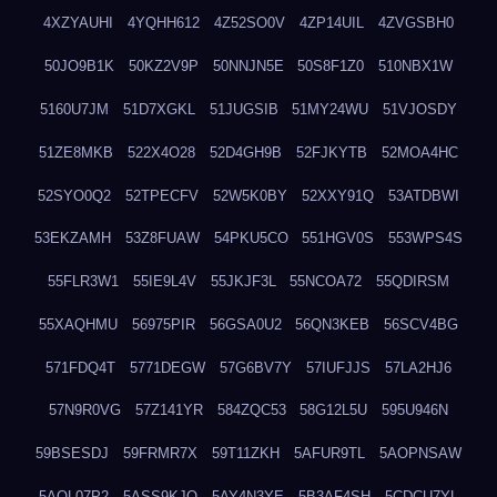
4XZYAUHI
4YQHH612
4Z52SO0V
4ZP14UIL
4ZVGSBH0
50JO9B1K
50KZ2V9P
50NNJN5E
50S8F1Z0
510NBX1W
5160U7JM
51D7XGKL
51JUGSIB
51MY24WU
51VJOSDY
51ZE8MKB
522X4O28
52D4GH9B
52FJKYTB
52MOA4HC
52SYO0Q2
52TPECFV
52W5K0BY
52XXY91Q
53ATDBWI
53EKZAMH
53Z8FUAW
54PKU5CO
551HGV0S
553WPS4S
55FLR3W1
55IE9L4V
55JKJF3L
55NCOA72
55QDIRSM
55XAQHMU
56975PIR
56GSA0U2
56QN3KEB
56SCV4BG
571FDQ4T
5771DEGW
57G6BV7Y
57IUFJJS
57LA2HJ6
57N9R0VG
57Z141YR
584ZQC53
58G12L5U
595U946N
59BSESDJ
59FRMR7X
59T11ZKH
5AFUR9TL
5AOPNSAW
5AQL07P2
5ASS9KJO
5AY4N3YE
5B3AF4SH
5CDCU7YL