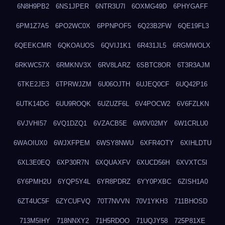
6N8H9PB2
6NS1JPER
6NTR3U7I
6OXMG49D
6PHYGAFF
6PM1Z7A5
6PO2WC0X
6PPNPOF5
6Q23B2FW
6QE19FL3
6QEEKCMR
6QKOAUOS
6QVIJ1K1
6R431JL5
6RGMWOLX
6RKWC57X
6RMKNV3X
6RV8LARZ
6SBTC8OR
6T3R3AJM
6TKE2JE3
6TPRWJZM
6U06OJTH
6UJEQ0CF
6UQ42P16
6UTK14DG
6UU9ROQK
6UZUZF6L
6V4POCW2
6V6FZLKN
6VJVHI57
6VQ1DZQ1
6VZACB5E
6W0V02MY
6W1CRLU0
6WAOIUX0
6WJXFPEM
6WSY8NWU
6XFR4OTY
6XIHLDTU
6XL3E0EQ
6XP30R7N
6XQUAXFV
6XUCD56H
6XVXTC5I
6Y6PMH2U
6YQP5Y4L
6YR8PDRZ
6YY0PXBC
6ZISH1A0
6ZT4UC5F
6ZYCUFVQ
70T7NVVN
70V1YKH3
711BHOSD
713M5IHY
718NNXY2
71H5RDOO
71UQJY58
725P81XE