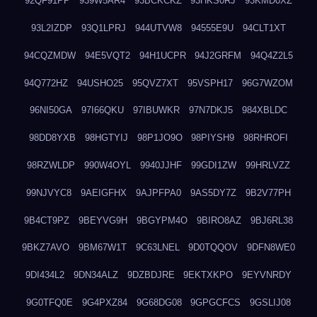
92QF91PP
939W5AR4
93BCKCKZ
93HKS0RJ
93KMD0XZ
93L2IZDP
93Q1LPRJ
944UTVW8
94555E9U
94CLT1XT
94CQZMDW
94E5VQT2
94H1UCPR
94J2GRFM
94Q4Z2L5
94Q772HZ
94USHO25
95QVZ7XT
95VSPH17
96G7WZOM
96NI50GA
97I66QKU
97IBUWKR
97N7DKJ5
984XBLDC
98DD8YXB
98HGTYIJ
98P1JO9O
98PIYSH9
98RHROFI
98RZWLDP
990W4OYL
9940JJHF
99GDI1ZW
99HRLVZZ
99NJVYC8
9AEIGFHX
9AJPFPA0
9AS5DY7Z
9B2V77PH
9B4CT9PZ
9BEYVG9H
9BGYPM4O
9BIRO8AZ
9BJ6RL38
9BKZ7AVO
9BM67W1T
9C63LNEL
9D0TQQOV
9DFN8WE0
9DI434L2
9DN34ALZ
9DZBDJRE
9EKTXKPO
9EYVNRDY
9G0TFQ0E
9G4PXZ84
9G68DG08
9GPGCFCS
9GSLIJ08