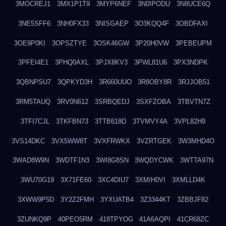
3MOCREJ1
3MX1P1T9
3MYP6NEF
3N0IPODU
3N8UCE6Q
3NE5SFF6
3NH0FX33
3NISGAEP
3O3KQQ4F
3OBDFAXI
3OE9P0KI
3OPSZTYE
3OSK46GW
3P20H0VW
3PEBEUPM
3PFEI4E1
3PHQ0AXL
3PJX8KV3
3PWL81U6
3PX3NDPK
3QBNPSU7
3QPKYD3H
3R660UUO
3R8OBY8R
3RJJOB51
3RM5TAUQ
3RV0N612
3SRBQEDJ
3SXFZOBA
3TBVTN7Z
3TFI7CJL
3TKFBN73
3TTB618D
3TVMVY4A
3VPL82H9
3VS14DKC
3VX5WW8T
3VXFRWKX
3VZRTGEK
3W3MHD4O
3WAD8W9N
3WDTF1N3
3WI8G8SN
3WQDYCWK
3WTTA97N
3WU70G19
3X71FE60
3XC4DIU7
3XMIH0VI
3XMLLD4K
3XWW9P5D
3Y2Z2FMH
3YXUATB4
3Z3344KT
3ZBBJF82
3ZUNKQ9P
40PEO5RM
418TPYOG
41A6AQPI
41CR68ZC