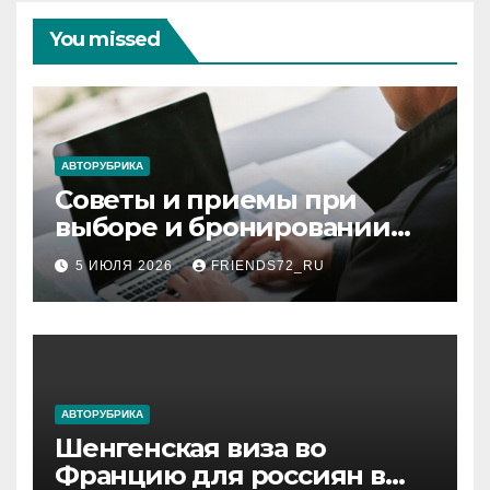
You missed
АВТОРУБРИКА
Советы и приемы при
выборе и бронировании
авиабилетов
5 ИЮЛЯ 2026
FRIENDS72_RU
АВТОРУБРИКА
Шенгенская виза во
Францию для россиян в