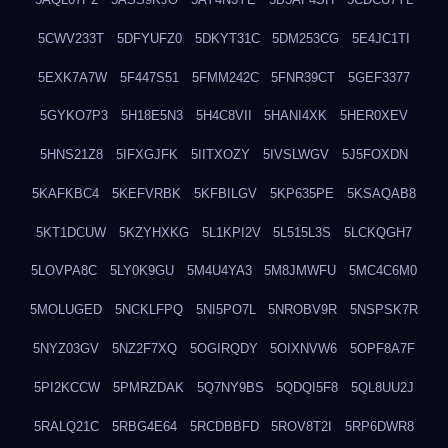
5CWV233T
5DFYUFZ0
5DKYT31C
5DM253CG
5E4JC1TI
5EXK7A7W
5F447S51
5FMM242C
5FNR39CT
5GEF3377
5GYKO7P3
5H18E5N3
5H4C8VII
5HANI4XK
5HER0XEV
5HNS21Z8
5IFXGJFK
5IITXOZY
5IVSLWGV
5J5FOXDN
5KAFKBC4
5KEFVRBK
5KFBILGV
5KP635PE
5KSAQAB8
5KT1DCUW
5KZYHXKG
5L1KPI2V
5L515L3S
5LCKQGH7
5LOVPA8C
5LY0K9GU
5M4U4YA3
5M8JMWFU
5MC4C6M0
5MOLUGED
5NCKLFPQ
5NI5PO7L
5NROBV9R
5NSPSK7R
5NYZ03GV
5NZ2F7XQ
5OGIRQDY
5OIXNVW6
5OPF8A7F
5PI2KCCW
5PMRZDAK
5Q7NY9BS
5QDQI5F8
5QL8UU2J
5RALQ21C
5RBG4E64
5RCDBBFD
5ROV8T2I
5RP6DWR8