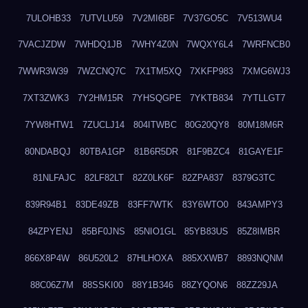
7ULOHB33
7UTVLU59
7V2MI6BF
7V37GO5C
7V513WU4
7VACJZDW
7WHDQ1JB
7WHY4Z0N
7WQXY6L4
7WRFNCB0
7WWR3W39
7WZCNQ7C
7X1TM5XQ
7XKFP983
7XMG6WJ3
7XT3ZWK3
7Y2HM15R
7YHSQGPE
7YKTB834
7YTLLGT7
7YW8HTW1
7ZUCLJ14
804ITWBC
80G20QY8
80M18M6R
80NDABQJ
80TBA1GP
81B6R5DR
81F9BZC4
81GAYE1F
81NLFAJC
82LF82LT
82Z0LK6F
82ZPA837
8379G3TC
839R94B1
83DE49ZB
83FF7WTK
83Y6WTO0
843AMPY3
84ZPYENJ
85BF0JNS
85NIO1GL
85YB83US
85Z8IMBR
866X8P4W
86U520L2
87HLHOXA
885XXWB7
8893NQNM
88C06Z7M
88SSKI00
88Y1B346
88ZYQON6
88ZZ29JA