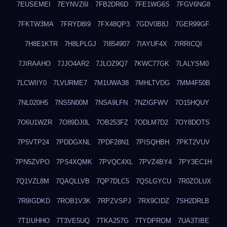
7EUSEMEI
7EYNVZ6I
7FB2DR6D
7FE1WG6S
7FGV6NG8
7FKTW3MA
7FRYD8I9
7FX48QP3
7GDV0B8J
7GER99GF
7H8E1KTR
7H8LPLGJ
7I854907
7IAYUF4X
7IRRICQI
7JIRAAHO
7JJO4AR2
7JLOZ9Q7
7KWC77GK
7LALYSM0
7LCWIIY0
7LVURME7
7M1UWA38
7MHLTVDG
7MM4F50B
7NL020H5
7NS5N00M
7NSA9LFN
7NZIGFWV
7O15HQUY
7O6U1WZR
7O89DJ0L
7OB253FZ
7ODLM7D2
7OY8DOTS
7P5VTP24
7PDDGXNL
7PDF28N1
7PISQHBH
7PKT2VUV
7PN5ZVPO
7PS4XQMK
7PVQC4XL
7PVZ4BY4
7PY3EC1H
7Q1VZL8M
7QAQLLVB
7QP7DLC5
7QSLGYCU
7R0ZOLUX
7R9IGDKD
7ROB1V3K
7RPZVSPJ
7RX9CIDZ
7SH2DRLB
7T1IUHHO
7T3VE5UQ
7TKA257G
7TYDPROM
7UA3TIBE