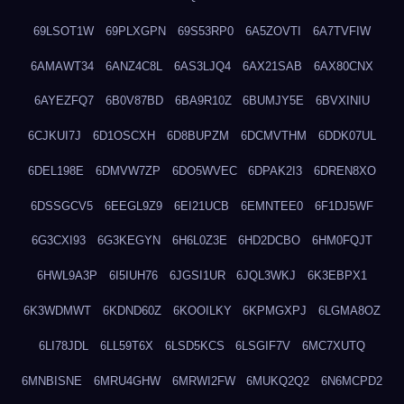
69LSOT1W
69PLXGPN
69S53RP0
6A5ZOVTI
6A7TVFIW
6AMAWT34
6ANZ4C8L
6AS3LJQ4
6AX21SAB
6AX80CNX
6AYEZFQ7
6B0V87BD
6BA9R10Z
6BUMJY5E
6BVXINIU
6CJKUI7J
6D1OSCXH
6D8BUPZM
6DCMVTHM
6DDK07UL
6DEL198E
6DMVW7ZP
6DO5WVEC
6DPAK2I3
6DREN8XO
6DSSGCV5
6EEGL9Z9
6EI21UCB
6EMNTEE0
6F1DJ5WF
6G3CXI93
6G3KEGYN
6H6L0Z3E
6HD2DCBO
6HM0FQJT
6HWL9A3P
6I5IUH76
6JGSI1UR
6JQL3WKJ
6K3EBPX1
6K3WDMWT
6KDND60Z
6KOOILKY
6KPMGXPJ
6LGMA8OZ
6LI78JDL
6LL59T6X
6LSD5KCS
6LSGIF7V
6MC7XUTQ
6MNBISNE
6MRU4GHW
6MRWI2FW
6MUKQ2Q2
6N6MCPD2