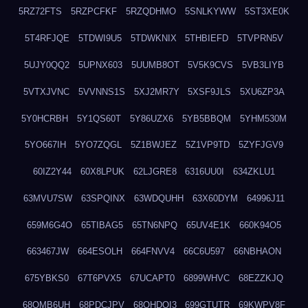
5RZ72FTS
5RZPCFKF
5RZQDHMO
5SNLKYWW
5ST3XE0K
5T4RFJQE
5TDWI9U5
5TDWKNIX
5THBIEFD
5TVPRN5V
5UJY0QQ2
5UPNX603
5UUMB8OT
5V5K9CVS
5VB3LIYB
5VTXJVNC
5VVNNS1S
5XJ2MR7Y
5XSF9JLS
5XU6ZP3A
5Y0HCRBH
5Y1QS60T
5Y86UZX6
5YB5BBQM
5YHM530M
5YO667IH
5YO7ZQGL
5Z1BWJEZ
5Z1VP9TD
5ZYFJGV9
60IZ2Y44
60X8LPUK
62LJGRE8
6316UU0I
634ZKLU1
63MVU7SW
63SPQINX
63WDQUHH
63X60DYM
64996J11
659M6G4O
65TIBAG5
65TN6NPQ
65UV4E1K
660K94O5
663467JW
664ESOLH
664FNVV4
66C6U597
66NBHAON
675YBKS0
67T6PVX5
67UCAPT0
6899WHVC
68EZZKJQ
68OMB6UH
68PDCJPV
68QHDOI3
699GTUTR
69KWPV8F