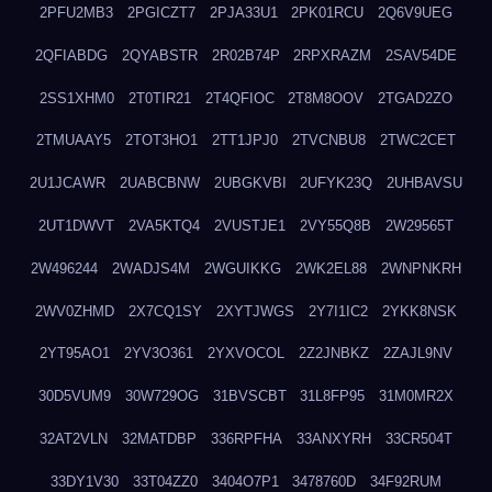
2PFU2MB3
2PGICZT7
2PJA33U1
2PK01RCU
2Q6V9UEG
2QFIABDG
2QYABSTR
2R02B74P
2RPXRAZM
2SAV54DE
2SS1XHM0
2T0TIR21
2T4QFIOC
2T8M8OOV
2TGAD2ZO
2TMUAAY5
2TOT3HO1
2TT1JPJ0
2TVCNBU8
2TWC2CET
2U1JCAWR
2UABCBNW
2UBGKVBI
2UFYK23Q
2UHBAVSU
2UT1DWVT
2VA5KTQ4
2VUSTJE1
2VY55Q8B
2W29565T
2W496244
2WADJS4M
2WGUIKKG
2WK2EL88
2WNPNKRH
2WV0ZHMD
2X7CQ1SY
2XYTJWGS
2Y7I1IC2
2YKK8NSK
2YT95AO1
2YV3O361
2YXVOCOL
2Z2JNBKZ
2ZAJL9NV
30D5VUM9
30W729OG
31BVSCBT
31L8FP95
31M0MR2X
32AT2VLN
32MATDBP
336RPFHA
33ANXYRH
33CR504T
33DY1V30
33T04ZZ0
3404O7P1
3478760D
34F92RUM