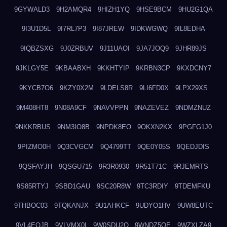
9GYWALD3
9H2AMQR4
9HIZH1YQ
9HSE9BCM
9HU2G1QA
9I3U1D5L
9I7RL7P3
9I87JREW
9IDKWGWQ
9IL8EDHA
9IQBZSXG
9J0ZRBUV
9J11UAOI
9JA7JOQ9
9JHR89JS
9JKLGY5E
9KBAABXH
9KKHTYIP
9KRBN3CP
9KXDCNY7
9KYCB7O6
9KZY0X2M
9LDELS8R
9LI6FD0X
9LPX29XS
9M408HT8
9N08A9CF
9NAVVPPN
9NAZEVEZ
9NDMZNUZ
9NKKRBUS
9NM3IO8B
9NPDK8EO
9OKXN2KX
9PGFG1J0
9PIZMO0H
9Q3CVGCM
9Q4799TT
9QE0Y05S
9QEDJDIS
9QSFAYJH
9QSGU715
9R3R0930
9R51T71C
9RJEMRTS
9S85RTYJ
9SBD1GAU
9SC20R8W
9TC3RDIY
9TDEMFKU
9THBOC03
9TQKANJX
9U1AHKCF
9UDYO1HV
9UW8EUTC
9VL4EOJB
9VLVMX0I
9W0SDU2O
9WNDZ5OE
9WZXLZA9