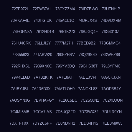
727P972L
72FW37AL
73CXZZM4
73IDZEWO
73UTNHIP
73VKAF4E
740HGIUK
745ACL1O
74DPJX4S
74DVDXRM
74FGRN3A
7612HD1B
7651K273
76BJGQ4F
76G4013Z
76HU4CRK
76LLJI2Y
7777M27H
77BED9B2
77BGMMG4
77S55623
77TABW20
780FZHSV
78Q29S80
78XWEZ88
792RHX5L
7939XN0C
796YV3DQ
79GHS38T
79L8YFMC
79V4EL6D
7A7B2KTK
7A7E8AHI
7AEEJVFI
7AGCKJXN
7AIBYJBI
7AJR6D3X
7AMTLOH9
7ANGKL8Z
7AOR3BJY
7AOSYN3G
7BVHAFGY
7C26C5EC
7C2S58N1
7C2XDJQN
7C4MI5MB
7CCV7IAS
7D5UQZFD
7D73WX32
7DULR9YN
7DXTFT0X
7DYZC5PF
7E0NDNH1
7EDB4H4S
7EE3M9WJ