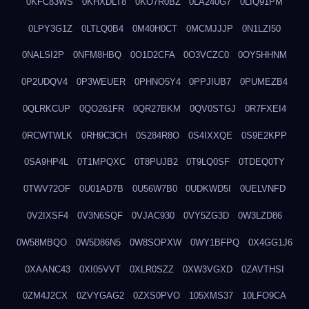
0KFC83WS
0KHXDLT8
0KO7R0BZ
0LA240G7
0LIQ91PM
0LPY3G1Z
0LTLQ0B4
0M40H0CT
0MCMJJJP
0N1LZI50
0NALSI2P
0NFM8HBQ
0O1D2CFA
0O3VCZC0
0OY5HHNM
0P2UDQV4
0P3WEUER
0PHNO5Y4
0PPJIUB7
0PUMEZB4
0QLRKCUP
0QO261FR
0QR27BKM
0QV0STGJ
0R7FXEI4
0RCWTWLK
0RH9C3CH
0S284R8O
0S4IXXQE
0S9E2KPP
0SA9HP4L
0T1MPQXC
0T8PUJB2
0T9LQ0SF
0TDEQ0TY
0TWV72OF
0U01AD7B
0U56W7B0
0UDKWD5I
0UELVNFD
0V2IXSF4
0V3N6SQF
0VJAC930
0VY5ZG3D
0W3LZD86
0W58MBQO
0W5D86N5
0W8SOPXW
0WY1BFPQ
0X4GG1J6
0XAANC43
0XI05VVT
0XLR0SZZ
0XW3VGXD
0ZAVTHSI
0ZM4J2CX
0ZVYGAG2
0ZXS0PVO
105XMS37
10LFO9CA