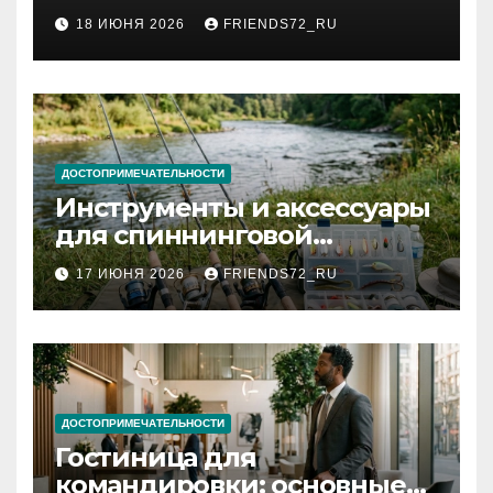
2026 году: сроки от 3 дней
18 ИЮНЯ 2026
FRIENDS72_RU
и список необходимых
документов
ДОСТОПРИМЕЧАТЕЛЬНОСТИ
Инструменты и аксессуары
для спиннинговой
рыбалки: назначение и
17 ИЮНЯ 2026
FRIENDS72_RU
типы
ДОСТОПРИМЕЧАТЕЛЬНОСТИ
Гостиница для
командировки: основные