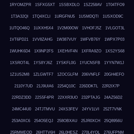
1RYOMZPR
1SFXG5XT
1SSBXDLO
1SZ258AV
1T04TFO9
1T3A32QI
1TQ4XCLI
1URGFNU5
1USMDQTI
1USXOD9C
1UTQO46Q
1UXXH5X4
1V2M00OW
1VHOFJ5Z
1VLGOT3L
1VT6PD21
1VV8ZAHG
1W387VUY
1WFVB76Y
1WPX7P03
1WUHK6D4
1X9NP2FS
1XEHVF4N
1XFRA9ZO
1XS2YS68
1XSROT4L
1YS8YJ6Z
1YSKFL0G
1YUCNSFB
1YYN7W1J
1Z1US2M8
1ZLGWTF7
1ZOCGLFM
206VNFLF
20GH4EFO
2110Y7UD
21J9UIA6
2254Q10C
226DDKTL
22R2IX7P
22RDZ3DD
22S5F4PR
22XXR3UO
232PTAJG
24AZ56D2
24MC44U0
24TJTMVU
24XS3FEV
24YV1LVI
252T7VNK
253A0XC6
254O5EQJ
258OBXAU
25JR0XCH
25Q8956U
25RMMEOD
26HTTV6H
26L0HESZ
270L4YOL
276UFPNM