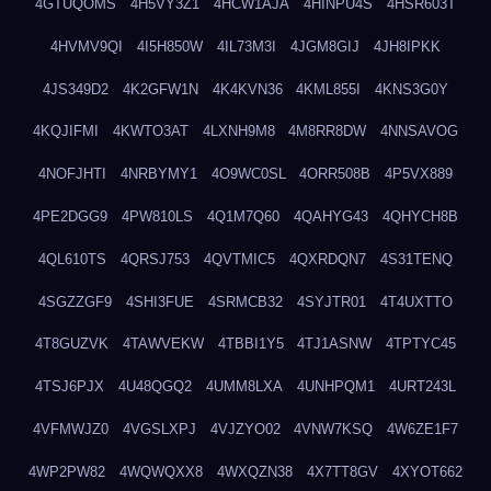
4GTUQOMS
4H5VY3Z1
4HCW1AJA
4HINPU4S
4HSR603T
4HVMV9QI
4I5H850W
4IL73M3I
4JGM8GIJ
4JH8IPKK
4JS349D2
4K2GFW1N
4K4KVN36
4KML855I
4KNS3G0Y
4KQJIFMI
4KWTO3AT
4LXNH9M8
4M8RR8DW
4NNSAVOG
4NOFJHTI
4NRBYMY1
4O9WC0SL
4ORR508B
4P5VX889
4PE2DGG9
4PW810LS
4Q1M7Q60
4QAHYG43
4QHYCH8B
4QL610TS
4QRSJ753
4QVTMIC5
4QXRDQN7
4S31TENQ
4SGZZGF9
4SHI3FUE
4SRMCB32
4SYJTR01
4T4UXTTO
4T8GUZVK
4TAWVEKW
4TBBI1Y5
4TJ1ASNW
4TPTYC45
4TSJ6PJX
4U48QGQ2
4UMM8LXA
4UNHPQM1
4URT243L
4VFMWJZ0
4VGSLXPJ
4VJZYO02
4VNW7KSQ
4W6ZE1F7
4WP2PW82
4WQWQXX8
4WXQZN38
4X7TT8GV
4XYOT662