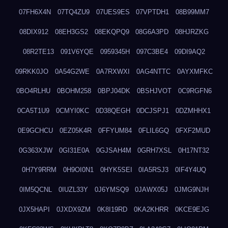
07FH6X4N
07TQ4ZU9
07UES9ES
07VPTDH1
08B99MM7
08DIX912
08EH3GS2
08EKQPQ9
08G6A3PD
08HJRZKG
08R2TE13
091V6YQE
0959345H
097C3BE4
09DI9AQ2
09RKK0JO
0A54G2WE
0A7RXWXI
0AG4NTTC
0AYXMFKC
0BO4RLHU
0BOHM258
0BPJ04DK
0BSHJVOT
0C9RGFN6
0CA5T1U9
0CMYI0KC
0D38QEGH
0DCJSPJ1
0DZMHHX1
0E9GCHCU
0EZ05K4R
0FFYUM84
0FLIL6GQ
0FXF2MUD
0G363XJW
0GI31E0A
0GJSAH4M
0GRH7XSL
0H17NT32
0H7Y9RRM
0H9OI0N1
0HYK5SEI
0IA5RSJ3
0IF4Y4UQ
0IM5QCNL
0IUZL33Y
0J6YMSQ9
0JAWX05J
0JMG9NJH
0JX5HAPI
0JXDX9ZM
0K8I19RD
0KA2KHRR
0KCE9EJG