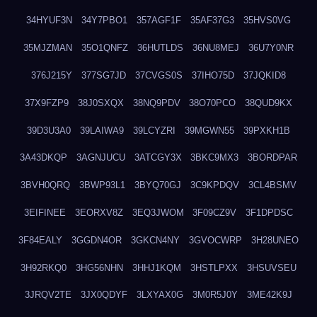
34HYUF3N
34Y7PBO1
357AGF1F
35AF37G3
35HVS0VG
35MJZMAN
35O1QNFZ
36HUTLDS
36NU8MEJ
36U7Y0NR
376J215Y
377SG7JD
37CVGS0S
37IHO75D
37JQKID8
37X9FZP9
38J0SXQX
38NQ9PDV
38O70PCO
38QUD9KX
39D3U3A0
39LAIWA9
39LCYZRI
39MGWN55
39PXKH1B
3A43DKQP
3AGNJUCU
3ATCGY3X
3BKC9MX3
3BORDPAR
3BVH0QRQ
3BWP93L1
3BYQ70GJ
3C9KPDQV
3CL4BSMV
3EIFINEE
3EORXV8Z
3EQ3JWOM
3F09CZ9V
3F1DPDSC
3F84EALY
3GGDN4OR
3GKCN4NY
3GVOCWRP
3H28UNEO
3H92RKQ0
3HG56NHN
3HHJ1KQM
3HSTLPXX
3HSUVSEU
3JRQV2TE
3JX0QDYF
3LXYAX0G
3M0R5J0Y
3ME42K9J