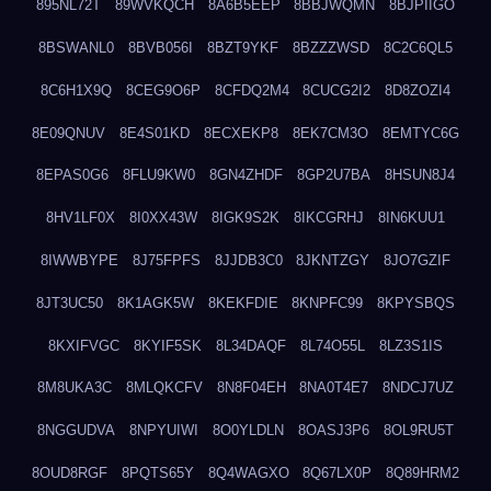
895NL72T
89WVKQCH
8A6B5EEP
8BBJWQMN
8BJPIIGO
8BSWANL0
8BVB056I
8BZT9YKF
8BZZZWSD
8C2C6QL5
8C6H1X9Q
8CEG9O6P
8CFDQ2M4
8CUCG2I2
8D8ZOZI4
8E09QNUV
8E4S01KD
8ECXEKP8
8EK7CM3O
8EMTYC6G
8EPAS0G6
8FLU9KW0
8GN4ZHDF
8GP2U7BA
8HSUN8J4
8HV1LF0X
8I0XX43W
8IGK9S2K
8IKCGRHJ
8IN6KUU1
8IWWBYPE
8J75FPFS
8JJDB3C0
8JKNTZGY
8JO7GZIF
8JT3UC50
8K1AGK5W
8KEKFDIE
8KNPFC99
8KPYSBQS
8KXIFVGC
8KYIF5SK
8L34DAQF
8L74O55L
8LZ3S1IS
8M8UKA3C
8MLQKCFV
8N8F04EH
8NA0T4E7
8NDCJ7UZ
8NGGUDVA
8NPYUIWI
8O0YLDLN
8OASJ3P6
8OL9RU5T
8OUD8RGF
8PQTS65Y
8Q4WAGXO
8Q67LX0P
8Q89HRM2