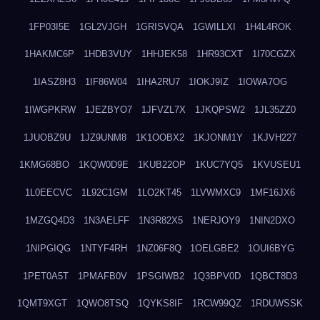
1FP03I5E
1GL2VJGH
1GRISVQA
1GWILLXI
1H4L4ROK
1HAKMC6P
1HDB3VUY
1HHJEK58
1HR93CXT
1I70CGZX
1IASZ8H3
1IF86W04
1IHA2RU7
1IOKJ9IZ
1IOWA7OG
1IWGPKRW
1JEZBYO7
1JFVZL7X
1JKQPSW2
1JL35ZZ0
1JUOBZ9U
1JZ9UNM8
1K1OOBX2
1KJONM1Y
1KJVH227
1KMG68BO
1KQW0D9E
1KUB22OP
1KUC7YQ5
1KVUSEU1
1L0EECVC
1L92C1GM
1LO2KT45
1LVWMXC9
1MF16JX6
1MZGQ4D3
1N3AELFF
1N3R82X5
1NERJOY9
1NIN2DXO
1NIPGIQG
1NTYF4RH
1NZ06F8Q
1OELGBE2
1OUI6BYG
1PET0A5T
1PMAFB0V
1PSGIWB2
1Q3BPV0D
1QBCT8D3
1QMT9XGT
1QWO8TSQ
1QYKS8IF
1RCW99QZ
1RDUWSSK