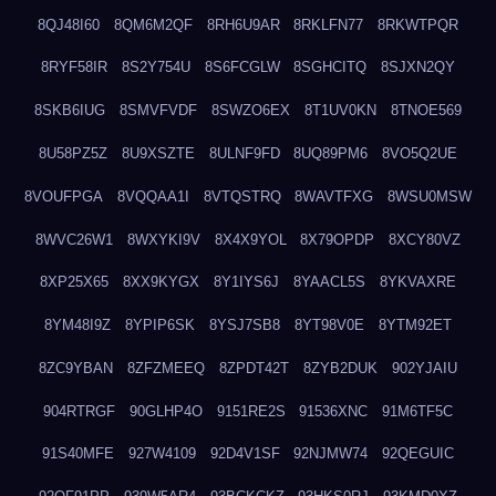
8QJ48I60
8QM6M2QF
8RH6U9AR
8RKLFN77
8RKWTPQR
8RYF58IR
8S2Y754U
8S6FCGLW
8SGHCITQ
8SJXN2QY
8SKB6IUG
8SMVFVDF
8SWZO6EX
8T1UV0KN
8TNOE569
8U58PZ5Z
8U9XSZTE
8ULNF9FD
8UQ89PM6
8VO5Q2UE
8VOUFPGA
8VQQAA1I
8VTQSTRQ
8WAVTFXG
8WSU0MSW
8WVC26W1
8WXYKI9V
8X4X9YOL
8X79OPDP
8XCY80VZ
8XP25X65
8XX9KYGX
8Y1IYS6J
8YAACL5S
8YKVAXRE
8YM48I9Z
8YPIP6SK
8YSJ7SB8
8YT98V0E
8YTM92ET
8ZC9YBAN
8ZFZMEEQ
8ZPDT42T
8ZYB2DUK
902YJAIU
904RTRGF
90GLHP4O
9151RE2S
91536XNC
91M6TF5C
91S40MFE
927W4109
92D4V1SF
92NJMW74
92QEGUIC