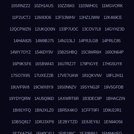
10SRNZZ2
10ZH1AUS
10ZZI8A5
1103WHO1
11MGVORK
11P2UCTJ
126I93O6
12FS3WHV
12HZ1JWW
12K469CE
12QCPWZN
12UKQO0N
133P7UOC
13COV7L8
14GYHZ3D
14H4A825
14M9BJ75
14NJ13LJ
14PRJLGB
14PRLC85
14WY7OYZ
1546DY9V
15B2SHBQ
15C9WR6H
160ON64P
16P9KSF6
16SBWI43
16U7RZJT
179PIGYE
17HG5UY8
17SO7X9S
17UXEZ2B
17VE7UAW
181QKVNV
18FL2H11
18UVF9V8
19CWX8Y9
19S0NNZV
19SYNG2F
19V5GFDB
19YDYQRW
1AU5Q96D
1AXWRT6R
1B3DEC8P
1BHACZIN
1BI91YFQ
1BNJXLZ0
1BR5X4KO
1CFFT9FI
1D9U2JR1
1DBSQ817
1DRJ3XP8
1E2BYTZD
1E8JEY8J
1EN94O56
1EZXAZS6
1FH0C41J
1FIP186C
1FJ0BB6J
1FM8AVFQ