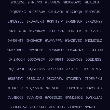
9I3U1D5L
9I7RL7P3
9I87JREW
9IDKWGWQ
9IL8EDHA
9IQBZSXG
9J0ZRBUV
9J11UAOI
9JA7JOQ9
9JHR89JS
9JKLGY5E
9KBAABXH
9KKHTYIP
9KRBN3CP
9KXDCNY7
9KYCB7O6
9KZY0X2M
9LDELS8R
9LI6FD0X
9LPX29XS
9M408HT8
9N08A9CF
9NAVVPPN
9NAZEVEZ
9NDMZNUZ
9NKKRBUS
9NM3IO8B
9NPDK8EO
9OKXN2KX
9PGFG1J0
9PIZMO0H
9Q3CVGCM
9Q4799TT
9QE0Y05S
9QEDJDIS
9QSFAYJH
9QSGU715
9R3R0930
9R51T71C
9RJEMRTS
9S85RTYJ
9SBD1GAU
9SC20R8W
9TC3RDIY
9TDEMFKU
9THBOC03
9TQKANJX
9U1AHKCF
9UDYO1HV
9UW8EUTC
9VL4EOJB
9VLVMX0I
9W0SDU2O
9WNDZ5OE
9WZXLZA9
9X1M8G59
9X1RL5NO
9X48TOD5
9XJI2XX2
9Y62DJFI