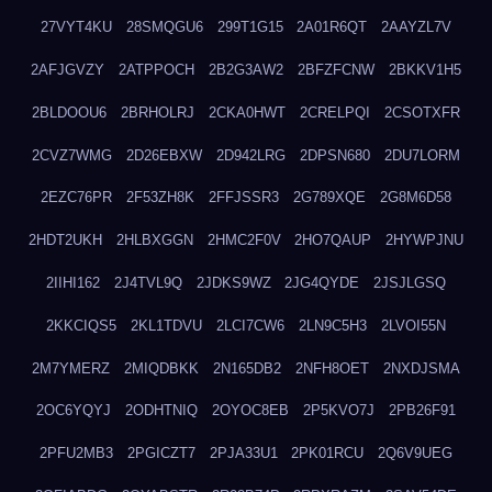
27VYT4KU
28SMQGU6
299T1G15
2A01R6QT
2AAYZL7V
2AFJGVZY
2ATPPOCH
2B2G3AW2
2BFZFCNW
2BKKV1H5
2BLDOOU6
2BRHOLRJ
2CKA0HWT
2CRELPQI
2CSOTXFR
2CVZ7WMG
2D26EBXW
2D942LRG
2DPSN680
2DU7LORM
2EZC76PR
2F53ZH8K
2FFJSSR3
2G789XQE
2G8M6D58
2HDT2UKH
2HLBXGGN
2HMC2F0V
2HO7QAUP
2HYWPJNU
2IIHI162
2J4TVL9Q
2JDKS9WZ
2JG4QYDE
2JSJLGSQ
2KKCIQS5
2KL1TDVU
2LCI7CW6
2LN9C5H3
2LVOI55N
2M7YMERZ
2MIQDBKK
2N165DB2
2NFH8OET
2NXDJSMA
2OC6YQYJ
2ODHTNIQ
2OYOC8EB
2P5KVO7J
2PB26F91
2PFU2MB3
2PGICZT7
2PJA33U1
2PK01RCU
2Q6V9UEG