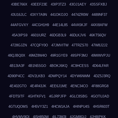
43BE766X
43EEF23E
43IP3TZ3
43OJ1AEY
43SSFXBJ
43U16JLC
43XY7A9N
441OKOJO
4474ZR0W
4489NF37
44AFGVXY
44CGH1H9
44E14L85
44VA5KJF
44XI8AFW
45A3IPS9
4601IURZ
46DGB3L9
46DLKJV6
46KT56QV
4728GJZN
47CQFY0O
47JMVITW
47TRZS70
47W8J2J2
48QJBQ0X
49MZ8W4O
49R1GYE9
49SPF3MJ
49WWVPJU
4B13IA3F
4B1N5SGO
4BOKJ6KQ
4C9HCESS
4D64LFAR
4D90P4CC
4DV2LKB3
4DWPQY14
4DYW6NWM
4DZ5J3RQ
4E402GTO
4E4R43JK
4EE6J1ME
4ENC34CO
4F88GRG8
4FDT5ITF
4GHTKFV1
4GJRPJFP
4GLC8SBG
4GOTUJAD
4GTUQOMS
4H5VY3Z1
4HCW1AJA
4HINPU4S
4HSR603T
4HVMV9QI
4I5H850W
4IL73M3I
4JGM8GIJ
4JH8IPKK