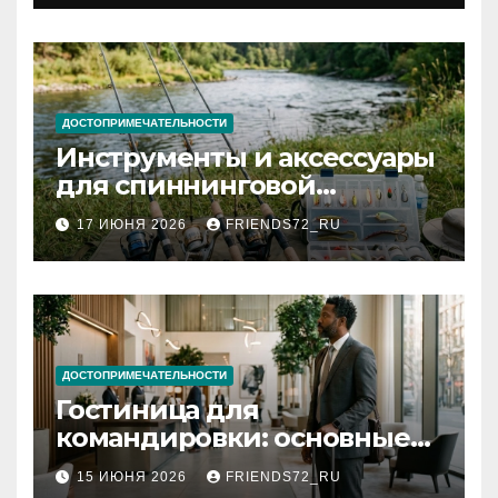
документов
ДОСТОПРИМЕЧАТЕЛЬНОСТИ
Инструменты и аксессуары
для спиннинговой
рыбалки: назначение и
17 ИЮНЯ 2026
FRIENDS72_RU
типы
ДОСТОПРИМЕЧАТЕЛЬНОСТИ
Гостиница для
командировки: основные
критерии выбора
15 ИЮНЯ 2026
FRIENDS72_RU