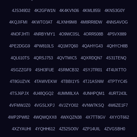
4JS349D2
4K2GFW1N
4K4KVN36
4KML855I
4KNS3G0Y
4KQJIFMI
4KWTO3AT
4LXNH9M8
4M8RR8DW
4NNSAVOG
4NOFJHTI
4NRBYMY1
4O9WC0SL
4ORR508B
4P5VX889
4PE2DGG9
4PW810LS
4Q1M7Q60
4QAHYG43
4QHYCH8B
4QL610TS
4QRSJ753
4QVTMIC5
4QXRDQN7
4S31TENQ
4SGZZGF9
4SHI3FUE
4SRMCB32
4SYJTR01
4T4UXTTO
4T8GUZVK
4TAWVEKW
4TBBI1Y5
4TJ1ASNW
4TPTYC45
4TSJ6PJX
4U48QGQ2
4UMM8LXA
4UNHPQM1
4URT243L
4VFMWJZ0
4VGSLXPJ
4VJZYO02
4VNW7KSQ
4W6ZE1F7
4WP2PW82
4WQWQXX8
4WXQZN38
4X7TT8GV
4XYOT662
4XZYAUHI
4YQHH612
4Z52SO0V
4ZP14UIL
4ZVGSBH0