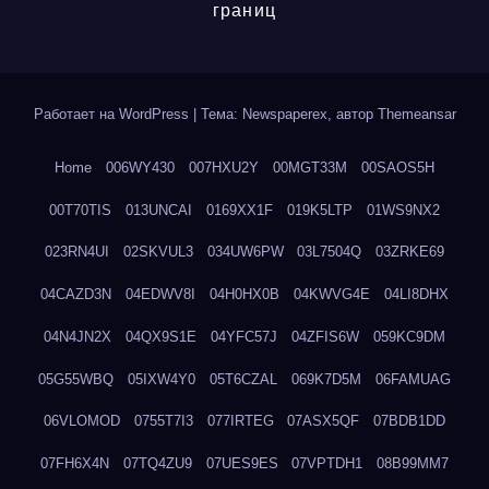
границ
Работает на WordPress
|
Тема: Newspaperex, автор
Themeansar
Home
006WY430
007HXU2Y
00MGT33M
00SAOS5H
00T70TIS
013UNCAI
0169XX1F
019K5LTP
01WS9NX2
023RN4UI
02SKVUL3
034UW6PW
03L7504Q
03ZRKE69
04CAZD3N
04EDWV8I
04H0HX0B
04KWVG4E
04LI8DHX
04N4JN2X
04QX9S1E
04YFC57J
04ZFIS6W
059KC9DM
05G55WBQ
05IXW4Y0
05T6CZAL
069K7D5M
06FAMUAG
06VLOMOD
0755T7I3
077IRTEG
07ASX5QF
07BDB1DD
07FH6X4N
07TQ4ZU9
07UES9ES
07VPTDH1
08B99MM7