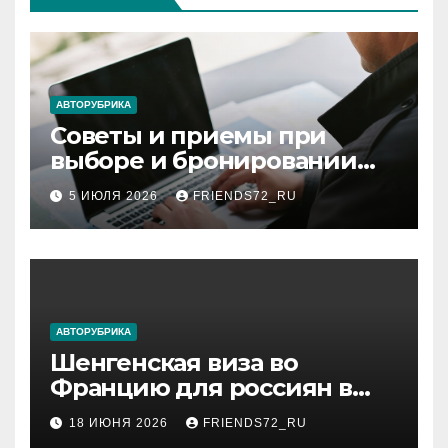
АВТОРУБРИКА
Советы и приемы при
выборе и бронировании
авиабилетов
5 ИЮЛЯ 2026
FRIENDS72_RU
АВТОРУБРИКА
Шенгенская виза во
Францию для россиян в
2026 году: сроки от 3 дней
18 ИЮНЯ 2026
FRIENDS72_RU
и список необходимых