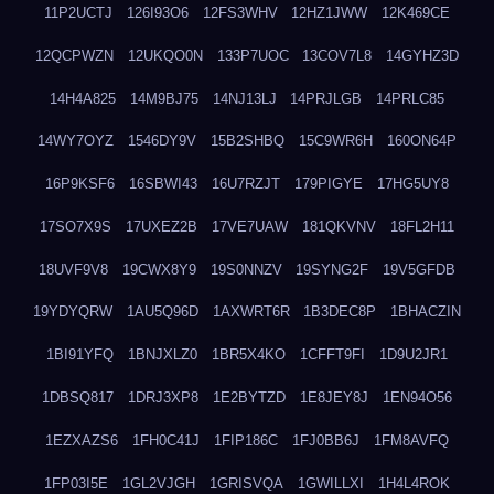
11P2UCTJ
126I93O6
12FS3WHV
12HZ1JWW
12K469CE
12QCPWZN
12UKQO0N
133P7UOC
13COV7L8
14GYHZ3D
14H4A825
14M9BJ75
14NJ13LJ
14PRJLGB
14PRLC85
14WY7OYZ
1546DY9V
15B2SHBQ
15C9WR6H
160ON64P
16P9KSF6
16SBWI43
16U7RZJT
179PIGYE
17HG5UY8
17SO7X9S
17UXEZ2B
17VE7UAW
181QKVNV
18FL2H11
18UVF9V8
19CWX8Y9
19S0NNZV
19SYNG2F
19V5GFDB
19YDYQRW
1AU5Q96D
1AXWRT6R
1B3DEC8P
1BHACZIN
1BI91YFQ
1BNJXLZ0
1BR5X4KO
1CFFT9FI
1D9U2JR1
1DBSQ817
1DRJ3XP8
1E2BYTZD
1E8JEY8J
1EN94O56
1EZXAZS6
1FH0C41J
1FIP186C
1FJ0BB6J
1FM8AVFQ
1FP03I5E
1GL2VJGH
1GRISVQA
1GWILLXI
1H4L4ROK