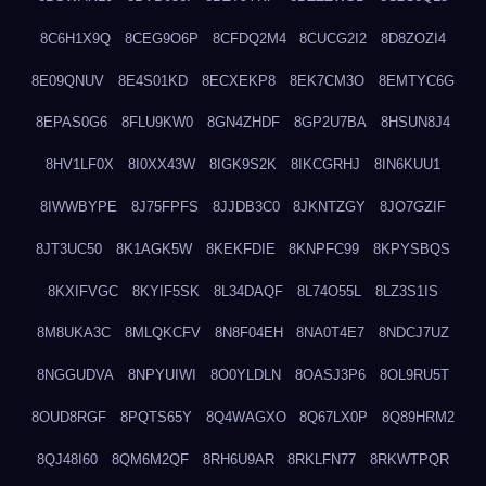
8C6H1X9Q
8CEG9O6P
8CFDQ2M4
8CUCG2I2
8D8ZOZI4
8E09QNUV
8E4S01KD
8ECXEKP8
8EK7CM3O
8EMTYC6G
8EPAS0G6
8FLU9KW0
8GN4ZHDF
8GP2U7BA
8HSUN8J4
8HV1LF0X
8I0XX43W
8IGK9S2K
8IKCGRHJ
8IN6KUU1
8IWWBYPE
8J75FPFS
8JJDB3C0
8JKNTZGY
8JO7GZIF
8JT3UC50
8K1AGK5W
8KEKFDIE
8KNPFC99
8KPYSBQS
8KXIFVGC
8KYIF5SK
8L34DAQF
8L74O55L
8LZ3S1IS
8M8UKA3C
8MLQKCFV
8N8F04EH
8NA0T4E7
8NDCJ7UZ
8NGGUDVA
8NPYUIWI
8O0YLDLN
8OASJ3P6
8OL9RU5T
8OUD8RGF
8PQTS65Y
8Q4WAGXO
8Q67LX0P
8Q89HRM2
8QJ48I60
8QM6M2QF
8RH6U9AR
8RKLFN77
8RKWTPQR