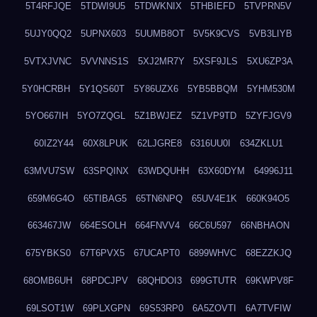
5T4RFJQE
5TDWI9U5
5TDWKNIX
5THBIEFD
5TVPRN5V
5UJY0QQ2
5UPNX603
5UUMB8OT
5V5K9CVS
5VB3LIYB
5VTXJVNC
5VVNNS1S
5XJ2MR7Y
5XSF9JLS
5XU6ZP3A
5Y0HCRBH
5Y1QS60T
5Y86UZX6
5YB5BBQM
5YHM530M
5YO667IH
5YO7ZQGL
5Z1BWJEZ
5Z1VP9TD
5ZYFJGV9
60IZ2Y44
60X8LPUK
62LJGRE8
6316UU0I
634ZKLU1
63MVU7SW
63SPQINX
63WDQUHH
63X60DYM
64996J11
659M6G4O
65TIBAG5
65TN6NPQ
65UV4E1K
660K94O5
663467JW
664ESOLH
664FNVV4
66C6U597
66NBHAON
675YBKS0
67T6PVX5
67UCAPT0
6899WHVC
68EZZKJQ
68OMB6UH
68PDCJPV
68QHDOI3
699GTUTR
69KWPV8F
69LSOT1W
69PLXGPN
69S53RP0
6A5ZOVTI
6A7TVFIW