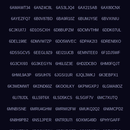
6AMAWT34
6ANZ4C8L
6AS3LJQ4
6AX21SAB
6AX80CNX
6AYEZFQ7
6B0V87BD
6BA9R10Z
6BUMJY5E
6BVXINIU
6CJKUI7J
6D1OSCXH
6D8BUPZM
6DCMVTHM
6DDK07UL
6DEL198E
6DMVW7ZP
6DO5WVEC
6DPAK2I3
6DREN8XO
6DSSGCV5
6EEGL9Z9
6EI21UCB
6EMNTEE0
6F1DJ5WF
6G3CXI93
6G3KEGYN
6H6L0Z3E
6HD2DCBO
6HM0FQJT
6HWL9A3P
6I5IUH76
6JGSI1UR
6JQL3WKJ
6K3EBPX1
6K3WDMWT
6KDND60Z
6KOOILKY
6KPMGXPJ
6LGMA8OZ
6LI78JDL
6LL59T6X
6LSD5KCS
6LSGIF7V
6MC7XUTQ
6MNBISNE
6MRU4GHW
6MRWI2FW
6MUKQ2Q2
6N6MCPD2
6N8H9PB2
6NS1JPER
6NTR3U7I
6OXMG49D
6PHYGAFF