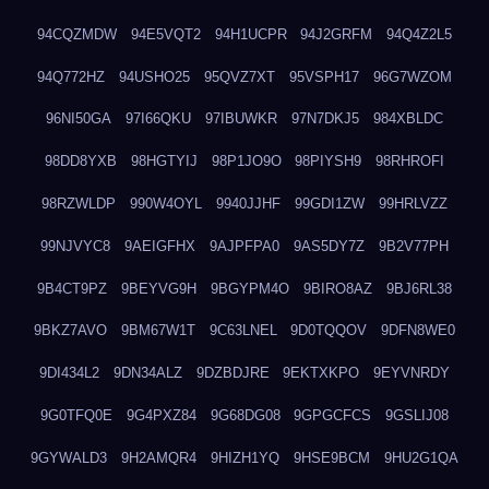
94CQZMDW
94E5VQT2
94H1UCPR
94J2GRFM
94Q4Z2L5
94Q772HZ
94USHO25
95QVZ7XT
95VSPH17
96G7WZOM
96NI50GA
97I66QKU
97IBUWKR
97N7DKJ5
984XBLDC
98DD8YXB
98HGTYIJ
98P1JO9O
98PIYSH9
98RHROFI
98RZWLDP
990W4OYL
9940JJHF
99GDI1ZW
99HRLVZZ
99NJVYC8
9AEIGFHX
9AJPFPA0
9AS5DY7Z
9B2V77PH
9B4CT9PZ
9BEYVG9H
9BGYPM4O
9BIRO8AZ
9BJ6RL38
9BKZ7AVO
9BM67W1T
9C63LNEL
9D0TQQOV
9DFN8WE0
9DI434L2
9DN34ALZ
9DZBDJRE
9EKTXKPO
9EYVNRDY
9G0TFQ0E
9G4PXZ84
9G68DG08
9GPGCFCS
9GSLIJ08
9GYWALD3
9H2AMQR4
9HIZH1YQ
9HSE9BCM
9HU2G1QA