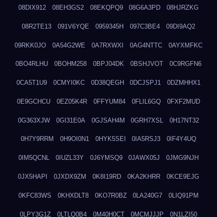
08DIX912
08EH3GS2
08EKQPQ9
08G6A3PD
08HJRZKG
08R2TE13
091V6YQE
0959345H
097C3BE4
09DI9AQ2
09RKK0JO
0A54G2WE
0A7RXWXI
0AG4NTTC
0AYXMFKC
0BO4RLHU
0BOHM258
0BPJ04DK
0BSHJVOT
0C9RGFN6
0CA5T1U9
0CMYI0KC
0D38QEGH
0DCJSPJ1
0DZMHHX1
0E9GCHCU
0EZ05K4R
0FFYUM84
0FLIL6GQ
0FXF2MUD
0G363XJW
0GI31E0A
0GJSAH4M
0GRH7XSL
0H17NT32
0H7Y9RRM
0H9OI0N1
0HYK5SEI
0IA5RSJ3
0IF4Y4UQ
0IM5QCNL
0IUZL33Y
0J6YMSQ9
0JAWX05J
0JMG9NJH
0JX5HAPI
0JXDX9ZM
0K8I19RD
0KA2KHRR
0KCE9EJG
0KFC83WS
0KHXDLT8
0KO7R0BZ
0LA240G7
0LIQ91PM
0LPY3G1Z
0LTLQ0B4
0M40H0CT
0MCMJJJP
0N1LZI50