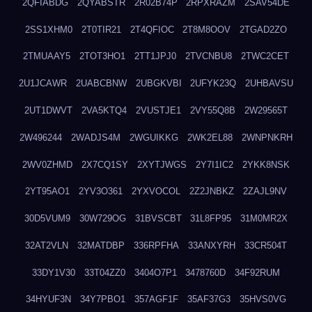
2QFIABDG
2QYABSTR
2R02B74P
2RPXRAZM
2SAV54DE
2SS1XHM0
2T0TIR21
2T4QFIOC
2T8M8OOV
2TGAD2ZO
2TMUAAY5
2TOT3HO1
2TT1JPJ0
2TVCNBU8
2TWC2CET
2U1JCAWR
2UABCBNW
2UBGKVBI
2UFYK23Q
2UHBAVSU
2UT1DWVT
2VA5KTQ4
2VUSTJE1
2VY55Q8B
2W29565T
2W496244
2WADJS4M
2WGUIKKG
2WK2EL88
2WNPNKRH
2WV0ZHMD
2X7CQ1SY
2XYTJWGS
2Y7I1IC2
2YKK8NSK
2YT95AO1
2YV3O361
2YXVOCOL
2Z2JNBKZ
2ZAJL9NV
30D5VUM9
30W729OG
31BVSCBT
31L8FP95
31M0MR2X
32AT2VLN
32MATDBP
336RPFHA
33ANXYRH
33CR504T
33DY1V30
33T04ZZ0
3404O7P1
3478760D
34F92RUM
34HYUF3N
34Y7PBO1
357AGF1F
35AF37G3
35HVS0VG