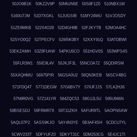
50JO9B1K
50KZ2V9P
50NNJN5E
50S8F1Z0
510NBX1W
5160U7JM
51D7XGKL
51JUGSIB
51MY24WU
51VJOSDY
51ZE8MKB
522X4O28
52D4GH9B
52FJKYTB
52MOA4HC
52SYO0Q2
52TPECFV
52W5K0BY
52XXY91Q
53ATDBWI
53EKZAMH
53Z8FUAW
54PKU5CO
551HGV0S
553WPS4S
55FLR3W1
55IE9L4V
55JKJF3L
55NCOA72
55QDIRSM
55XAQHMU
56975PIR
56GSA0U2
56QN3KEB
56SCV4BG
571FDQ4T
5771DEGW
57G6BV7Y
57IUFJJS
57LA2HJ6
57N9R0VG
57Z141YR
584ZQC53
58G12L5U
595U946N
59BSESDJ
59FRMR7X
59T11ZKH
5AFUR9TL
5AOPNSAW
5AQL07P2
5ASS9KJO
5AY4N3YE
5B3AF4SH
5CDCU7YL
5CWV233T
5DFYUFZ0
5DKYT31C
5DM253CG
5E4JC1TI