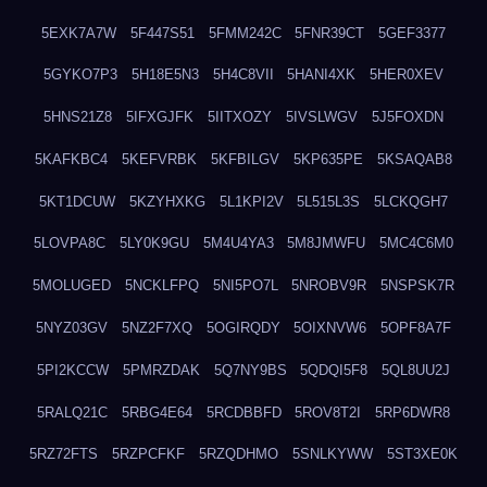
5EXK7A7W
5F447S51
5FMM242C
5FNR39CT
5GEF3377
5GYKO7P3
5H18E5N3
5H4C8VII
5HANI4XK
5HER0XEV
5HNS21Z8
5IFXGJFK
5IITXOZY
5IVSLWGV
5J5FOXDN
5KAFKBC4
5KEFVRBK
5KFBILGV
5KP635PE
5KSAQAB8
5KT1DCUW
5KZYHXKG
5L1KPI2V
5L515L3S
5LCKQGH7
5LOVPA8C
5LY0K9GU
5M4U4YA3
5M8JMWFU
5MC4C6M0
5MOLUGED
5NCKLFPQ
5NI5PO7L
5NROBV9R
5NSPSK7R
5NYZ03GV
5NZ2F7XQ
5OGIRQDY
5OIXNVW6
5OPF8A7F
5PI2KCCW
5PMRZDAK
5Q7NY9BS
5QDQI5F8
5QL8UU2J
5RALQ21C
5RBG4E64
5RCDBBFD
5ROV8T2I
5RP6DWR8
5RZ72FTS
5RZPCFKF
5RZQDHMO
5SNLKYWW
5ST3XE0K