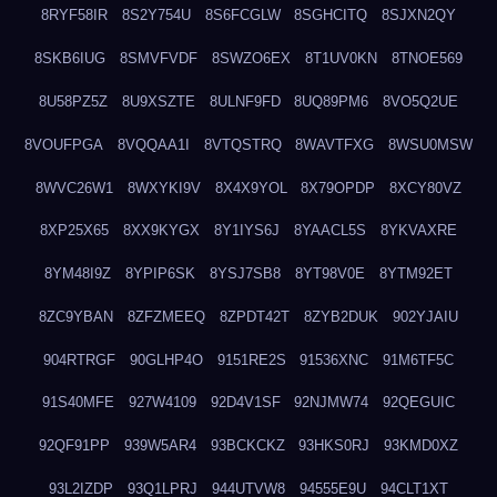
8RYF58IR
8S2Y754U
8S6FCGLW
8SGHCITQ
8SJXN2QY
8SKB6IUG
8SMVFVDF
8SWZO6EX
8T1UV0KN
8TNOE569
8U58PZ5Z
8U9XSZTE
8ULNF9FD
8UQ89PM6
8VO5Q2UE
8VOUFPGA
8VQQAA1I
8VTQSTRQ
8WAVTFXG
8WSU0MSW
8WVC26W1
8WXYKI9V
8X4X9YOL
8X79OPDP
8XCY80VZ
8XP25X65
8XX9KYGX
8Y1IYS6J
8YAACL5S
8YKVAXRE
8YM48I9Z
8YPIP6SK
8YSJ7SB8
8YT98V0E
8YTM92ET
8ZC9YBAN
8ZFZMEEQ
8ZPDT42T
8ZYB2DUK
902YJAIU
904RTRGF
90GLHP4O
9151RE2S
91536XNC
91M6TF5C
91S40MFE
927W4109
92D4V1SF
92NJMW74
92QEGUIC
92QF91PP
939W5AR4
93BCKCKZ
93HKS0RJ
93KMD0XZ
93L2IZDP
93Q1LPRJ
944UTVW8
94555E9U
94CLT1XT