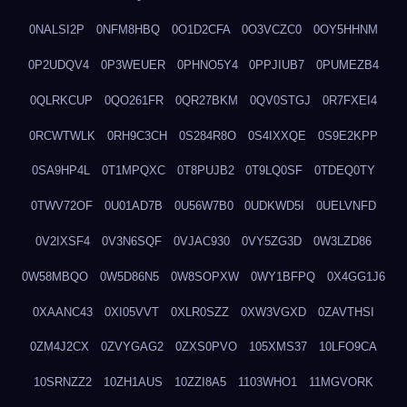
0NALSI2P
0NFM8HBQ
0O1D2CFA
0O3VCZC0
0OY5HHNM
0P2UDQV4
0P3WEUER
0PHNO5Y4
0PPJIUB7
0PUMEZB4
0QLRKCUP
0QO261FR
0QR27BKM
0QV0STGJ
0R7FXEI4
0RCWTWLK
0RH9C3CH
0S284R8O
0S4IXXQE
0S9E2KPP
0SA9HP4L
0T1MPQXC
0T8PUJB2
0T9LQ0SF
0TDEQ0TY
0TWV72OF
0U01AD7B
0U56W7B0
0UDKWD5I
0UELVNFD
0V2IXSF4
0V3N6SQF
0VJAC930
0VY5ZG3D
0W3LZD86
0W58MBQO
0W5D86N5
0W8SOPXW
0WY1BFPQ
0X4GG1J6
0XAANC43
0XI05VVT
0XLR0SZZ
0XW3VGXD
0ZAVTHSI
0ZM4J2CX
0ZVYGAG2
0ZXS0PVO
105XMS37
10LFO9CA
10SRNZZ2
10ZH1AUS
10ZZI8A5
1103WHO1
11MGVORK