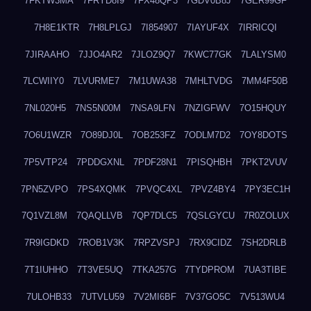
7FKTW3MA
7FRYD8I9
7FX48QP3
7GDV0B8J
7GER99GF
7H8E1KTR
7H8LPLGJ
7I854907
7IAYUF4X
7IRRICQI
7JIRAAHO
7JJO4AR2
7JLOZ9Q7
7KWC77GK
7LALYSM0
7LCWIIY0
7LVURME7
7M1UWA38
7MHLTVDG
7MM4F50B
7NL020H5
7NS5N00M
7NSA9LFN
7NZIGFWV
7O15HQUY
7O6U1WZR
7O89DJ0L
7OB253FZ
7ODLM7D2
7OY8DOTS
7P5VTP24
7PDDGXNL
7PDF28N1
7PISQHBH
7PKT2VUV
7PN5ZVPO
7PS4XQMK
7PVQC4XL
7PVZ4BY4
7PY3EC1H
7Q1VZL8M
7QAQLLVB
7QP7DLC5
7QSLGYCU
7R0ZOLUX
7R9IGDKD
7ROB1V3K
7RPZVSPJ
7RX9CIDZ
7SH2DRLB
7T1IUHHO
7T3VE5UQ
7TKA257G
7TYDPROM
7UA3TIBE
7ULOHB33
7UTVLU59
7V2MI6BF
7V37GO5C
7V513WU4