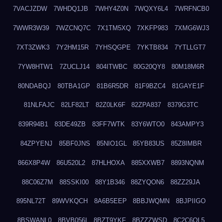
7VACJZDW
7WHDQ1JB
7WHY4Z0N
7WQXY6L4
7WRFNCB0
7WWR3W39
7WZCNQ7C
7X1TM5XQ
7XKFP983
7XMG6WJ3
7XT3ZWK3
7Y2HM15R
7YHSQGPE
7YKTB834
7YTLLGT7
7YW8HTW1
7ZUCLJ14
804ITWBC
80G20QY8
80M18M6R
80NDABQJ
80TBA1GP
81B6R5DR
81F9BZC4
81GAYE1F
81NLFAJC
82LF82LT
82Z0LK6F
82ZPA837
8379G3TC
839R94B1
83DE49ZB
83FF7WTK
83Y6WTO0
843AMPY3
84ZPYENJ
85BF0JNS
85NIO1GL
85YB83US
85Z8IMBR
866X8P4W
86U520L2
87HLHOXA
885XXWB7
8893NQNM
88C06Z7M
88SSKI00
88Y1B346
88ZYQON6
88ZZ29JA
895NL72T
89WVKQCH
8A6B5EEP
8BBJWQMN
8BJPIIGO
8BSWANL0
8BVB056I
8BZT9YKF
8BZZZWSD
8C2C6QL5