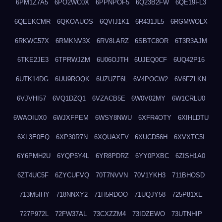
6PM1Z7A5
6PO2WC0X
6PPNPOF5
6Q23B2FW
6QE19FL3
6QEEKCMR
6QKOAUOS
6QVIJ1K1
6R431JL5
6RGMWOLX
6RKWC57X
6RMKNV3X
6RV8LARZ
6SBTC8OR
6T3R3AJM
6TKE2JE3
6TPRWJZM
6U06OJTH
6UJEQ0CF
6UQ42P16
6UTK14DG
6UU9ROQK
6UZUZF6L
6V4POCW2
6V6FZLKN
6VJVHI57
6VQ1DZQ1
6VZACB5E
6W0V02MY
6W1CRLU0
6WAOIUX0
6WJXFPEM
6WSY8NWU
6XFR4OTY
6XIHLDTU
6XL3E0EQ
6XP30R7N
6XQUAXFV
6XUCD56H
6XVXTC5I
6Y6PMH2U
6YQP5Y4L
6YR8PDRZ
6YY0PXBC
6ZISH1A0
6ZT4UC5F
6ZYCUFVQ
70T7NVVN
70V1YKH3
711BHOSD
713M5IHY
718NNXY2
71H5RDOO
71UQJY58
725P81XE
727P972L
72FW37AL
73CXZZM4
73IDZEWO
73UTNHIP