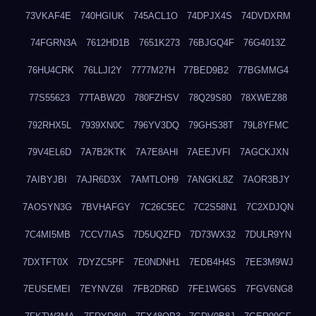
73VKAF4E
740HGIUK
745ACL1O
74DPJX4S
74DVDXRM
74FGRN3A
7612HD1B
7651K273
76BJGQ4F
76G4013Z
76HU4CRK
76LLJI2Y
7777M27H
77BED9B2
77BGMMG4
77S55623
77TABW20
780FZHSV
78Q29S80
78XWEZ88
792RHX5L
7939XN0C
796YV3DQ
79GHS38T
79L8YFMC
79V4EL6D
7A7B2KTK
7A7E8AHI
7AEEJVFI
7AGCKJXN
7AIBYJBI
7AJR6D3X
7AMTLOH9
7ANGKL8Z
7AOR3BJY
7AOSYN3G
7BVHAFGY
7C26C5EC
7C2S58N1
7C2XDJQN
7C4MI5MB
7CCV7IAS
7D5UQZFD
7D73WX32
7DULR9YN
7DXTFT0X
7DYZC5PF
7E0NDNH1
7EDB4H4S
7EE3M9WJ
7EUSEMEI
7EYNVZ6I
7FB2DR6D
7FE1WG6S
7FGV6NG8