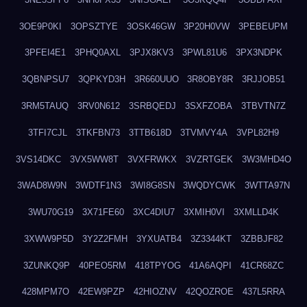
3OE9P0KI
3OPSZTYE
3OSK46GW
3P20H0VW
3PEBEUPM
3PFEI4E1
3PHQ0AXL
3PJX8KV3
3PWL81U6
3PX3NDPK
3QBNPSU7
3QPKYD3H
3R660UUO
3R8OBY8R
3RJJOB51
3RM5TAUQ
3RV0N612
3SRBQEDJ
3SXFZOBA
3TBVTN7Z
3TFI7CJL
3TKFBN73
3TTB618D
3TVMVY4A
3VPL82H9
3VS14DKC
3VX5WW8T
3VXFRWKX
3VZRTGEK
3W3MHD4O
3WAD8W9N
3WDTF1N3
3WI8G8SN
3WQDYCWK
3WTTA97N
3WU70G19
3X71FE60
3XC4DIU7
3XMIH0VI
3XMLLD4K
3XWW9P5D
3Y2Z2FMH
3YXUATB4
3Z3344KT
3ZBBJF82
3ZUNKQ9P
40PEO5RM
418TPYOG
41A6AQPI
41CR68ZC
428MPM7O
42EW9PZP
42HIOZNV
42QOZROE
437L5RRA