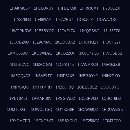
1HAKMC6P
1HDB3VUY
1HHJEK58
1HR93CXT
1I70CGZX
1IASZ8H3
1IF86W04
1IHA2RU7
1IOKJ9IZ
1IOWA7OG
1IWGPKRW
1JEZBYO7
1JFVZL7X
1JKQPSW2
1JL35ZZ0
1JUOBZ9U
1JZ9UNM8
1K1OOBX2
1KJONM1Y
1KJVH227
1KMG68BO
1KQW0D9E
1KUB22OP
1KUC7YQ5
1KVUSEU1
1L0EECVC
1L92C1GM
1LO2KT45
1LVWMXC9
1MF16JX6
1MZGQ4D3
1N3AELFF
1N3R82X5
1NERJOY9
1NIN2DXO
1NIPGIQG
1NTYF4RH
1NZ06F8Q
1OELGBE2
1OUI6BYG
1PET0A5T
1PMAFB0V
1PSGIWB2
1Q3BPV0D
1QBCT8D3
1QMT9XGT
1QWO8TSQ
1QYKS8IF
1RCW99QZ
1RDUWSSK
1RYOMZPR
1SFXG5XT
1SSBXDLO
1SZ258AV
1T04TFO9