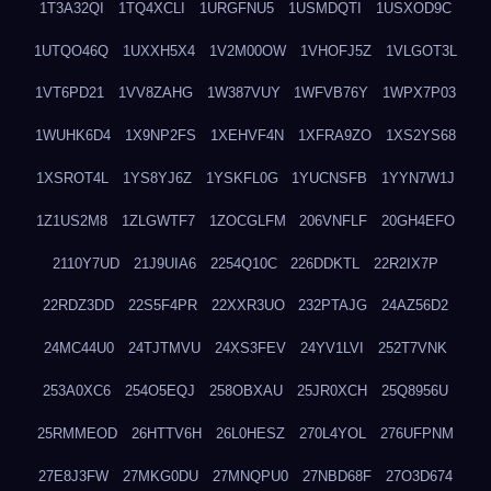
1T3A32QI
1TQ4XCLI
1URGFNU5
1USMDQTI
1USXOD9C
1UTQO46Q
1UXXH5X4
1V2M00OW
1VHOFJ5Z
1VLGOT3L
1VT6PD21
1VV8ZAHG
1W387VUY
1WFVB76Y
1WPX7P03
1WUHK6D4
1X9NP2FS
1XEHVF4N
1XFRA9ZO
1XS2YS68
1XSROT4L
1YS8YJ6Z
1YSKFL0G
1YUCNSFB
1YYN7W1J
1Z1US2M8
1ZLGWTF7
1ZOCGLFM
206VNFLF
20GH4EFO
2110Y7UD
21J9UIA6
2254Q10C
226DDKTL
22R2IX7P
22RDZ3DD
22S5F4PR
22XXR3UO
232PTAJG
24AZ56D2
24MC44U0
24TJTMVU
24XS3FEV
24YV1LVI
252T7VNK
253A0XC6
254O5EQJ
258OBXAU
25JR0XCH
25Q8956U
25RMMEOD
26HTTV6H
26L0HESZ
270L4YOL
276UFPNM
27E8J3FW
27MKG0DU
27MNQPU0
27NBD68F
27O3D674