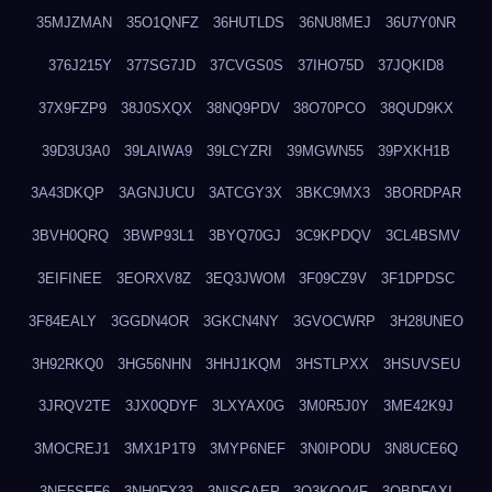
35MJZMAN
35O1QNFZ
36HUTLDS
36NU8MEJ
36U7Y0NR
376J215Y
377SG7JD
37CVGS0S
37IHO75D
37JQKID8
37X9FZP9
38J0SXQX
38NQ9PDV
38O70PCO
38QUD9KX
39D3U3A0
39LAIWA9
39LCYZRI
39MGWN55
39PXKH1B
3A43DKQP
3AGNJUCU
3ATCGY3X
3BKC9MX3
3BORDPAR
3BVH0QRQ
3BWP93L1
3BYQ70GJ
3C9KPDQV
3CL4BSMV
3EIFINEE
3EORXV8Z
3EQ3JWOM
3F09CZ9V
3F1DPDSC
3F84EALY
3GGDN4OR
3GKCN4NY
3GVOCWRP
3H28UNEO
3H92RKQ0
3HG56NHN
3HHJ1KQM
3HSTLPXX
3HSUVSEU
3JRQV2TE
3JX0QDYF
3LXYAX0G
3M0R5J0Y
3ME42K9J
3MOCREJ1
3MX1P1T9
3MYP6NEF
3N0IPODU
3N8UCE6Q
3NE5SFF6
3NH0FX33
3NISGAEP
3O3KQQ4F
3OBDFAXI