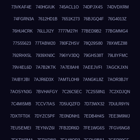
73VKAF4E
740HGIUK
745ACL1O
74DPJX4S
74DVDXRM
74FGRN3A
7612HD1B
7651K273
76BJGQ4F
76G4013Z
76HU4CRK
76LLJI2Y
7777M27H
77BED9B2
77BGMMG4
77S55623
77TABW20
780FZHSV
78Q29S80
78XWEZ88
792RHX5L
7939XN0C
796YV3DQ
79GHS38T
79L8YFMC
79V4EL6D
7A7B2KTK
7A7E8AHI
7AEEJVFI
7AGCKJXN
7AIBYJBI
7AJR6D3X
7AMTLOH9
7ANGKL8Z
7AOR3BJY
7AOSYN3G
7BVHAFGY
7C26C5EC
7C2S58N1
7C2XDJQN
7C4MI5MB
7CCV7IAS
7D5UQZFD
7D73WX32
7DULR9YN
7DXTFT0X
7DYZC5PF
7E0NDNH1
7EDB4H4S
7EE3M9WJ
7EUSEMEI
7EYNVZ6I
7FB2DR6D
7FE1WG6S
7FGV6NG8