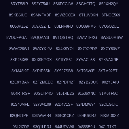
8RYF58IR
8S2Y754U
8S6FCGLW
8SGHCITQ
8SJXN2QY
8SKB6IUG
8SMVFVDF
8SWZO6EX
8T1UV0KN
8TNOE569
8U58PZ5Z
8U9XSZTE
8ULNF9FD
8UQ89PM6
8VO5Q2UE
8VOUFPGA
8VQQAA1I
8VTQSTRQ
8WAVTFXG
8WSU0MSW
8WVC26W1
8WXYKI9V
8X4X9YOL
8X79OPDP
8XCY80VZ
8XP25X65
8XX9KYGX
8Y1IYS6J
8YAACL5S
8YKVAXRE
8YM48I9Z
8YPIP6SK
8YSJ7SB8
8YT98V0E
8YTM92ET
8ZC9YBAN
8ZFZMEEQ
8ZPDT42T
8ZYB2DUK
902YJAIU
904RTRGF
90GLHP4O
9151RE2S
91536XNC
91M6TF5C
91S40MFE
927W4109
92D4V1SF
92NJMW74
92QEGUIC
92QF91PP
939W5AR4
93BCKCKZ
93HKS0RJ
93KMD0XZ
93L2IZDP
93Q1LPRJ
944UTVW8
94555E9U
94CLT1XT