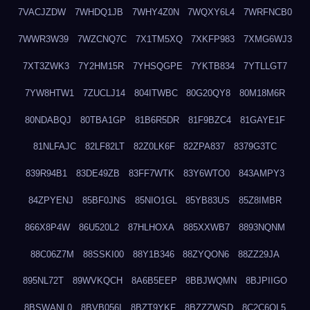
7VACJZDW
7WHDQ1JB
7WHY4Z0N
7WQXY6L4
7WRFNCB0
7WWR3W39
7WZCNQ7C
7X1TM5XQ
7XKFP983
7XMG6WJ3
7XT3ZWK3
7Y2HM15R
7YHSQGPE
7YKTB834
7YTLLGT7
7YW8HTW1
7ZUCLJ14
804ITWBC
80G20QY8
80M18M6R
80NDABQJ
80TBA1GP
81B6R5DR
81F9BZC4
81GAYE1F
81NLFAJC
82LF82LT
82Z0LK6F
82ZPA837
8379G3TC
839R94B1
83DE49ZB
83FF7WTK
83Y6WTO0
843AMPY3
84ZPYENJ
85BF0JNS
85NIO1GL
85YB83US
85Z8IMBR
866X8P4W
86U520L2
87HLHOXA
885XXWB7
8893NQNM
88C06Z7M
88SSKI00
88Y1B346
88ZYQON6
88ZZ29JA
895NL72T
89WVKQCH
8A6B5EEP
8BBJWQMN
8BJPIIGO
8BSWANL0
8BVB056I
8BZT9YKF
8BZZZWSD
8C2C6QL5