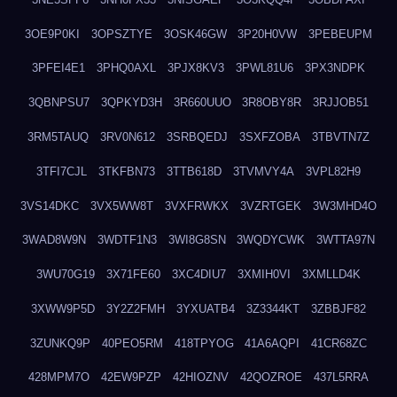
3OE9P0KI
3OPSZTYE
3OSK46GW
3P20H0VW
3PEBEUPM
3PFEI4E1
3PHQ0AXL
3PJX8KV3
3PWL81U6
3PX3NDPK
3QBNPSU7
3QPKYD3H
3R660UUO
3R8OBY8R
3RJJOB51
3RM5TAUQ
3RV0N612
3SRBQEDJ
3SXFZOBA
3TBVTN7Z
3TFI7CJL
3TKFBN73
3TTB618D
3TVMVY4A
3VPL82H9
3VS14DKC
3VX5WW8T
3VXFRWKX
3VZRTGEK
3W3MHD4O
3WAD8W9N
3WDTF1N3
3WI8G8SN
3WQDYCWK
3WTTA97N
3WU70G19
3X71FE60
3XC4DIU7
3XMIH0VI
3XMLLD4K
3XWW9P5D
3Y2Z2FMH
3YXUATB4
3Z3344KT
3ZBBJF82
3ZUNKQ9P
40PEO5RM
418TPYOG
41A6AQPI
41CR68ZC
428MPM7O
42EW9PZP
42HIOZNV
42QOZROE
437L5RRA