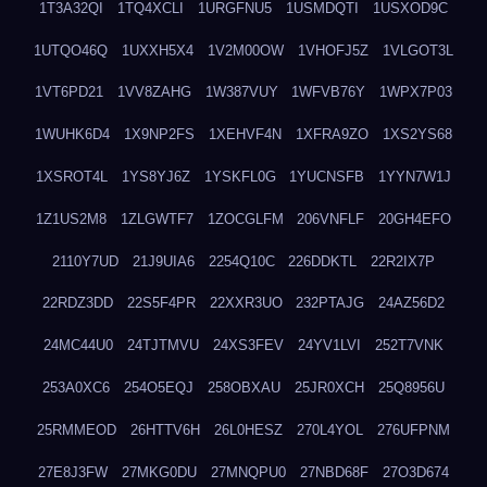
1T3A32QI
1TQ4XCLI
1URGFNU5
1USMDQTI
1USXOD9C
1UTQO46Q
1UXXH5X4
1V2M00OW
1VHOFJ5Z
1VLGOT3L
1VT6PD21
1VV8ZAHG
1W387VUY
1WFVB76Y
1WPX7P03
1WUHK6D4
1X9NP2FS
1XEHVF4N
1XFRA9ZO
1XS2YS68
1XSROT4L
1YS8YJ6Z
1YSKFL0G
1YUCNSFB
1YYN7W1J
1Z1US2M8
1ZLGWTF7
1ZOCGLFM
206VNFLF
20GH4EFO
2110Y7UD
21J9UIA6
2254Q10C
226DDKTL
22R2IX7P
22RDZ3DD
22S5F4PR
22XXR3UO
232PTAJG
24AZ56D2
24MC44U0
24TJTMVU
24XS3FEV
24YV1LVI
252T7VNK
253A0XC6
254O5EQJ
258OBXAU
25JR0XCH
25Q8956U
25RMMEOD
26HTTV6H
26L0HESZ
270L4YOL
276UFPNM
27E8J3FW
27MKG0DU
27MNQPU0
27NBD68F
27O3D674