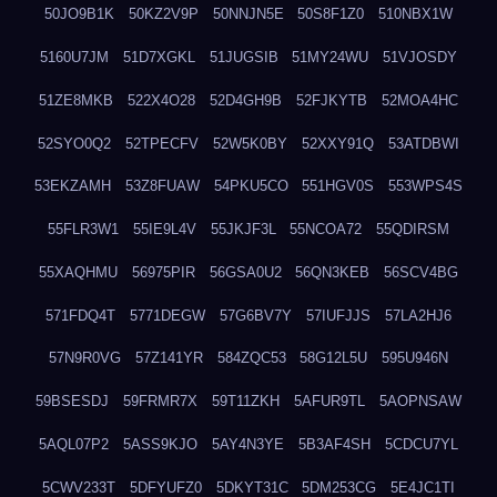
50JO9B1K
50KZ2V9P
50NNJN5E
50S8F1Z0
510NBX1W
5160U7JM
51D7XGKL
51JUGSIB
51MY24WU
51VJOSDY
51ZE8MKB
522X4O28
52D4GH9B
52FJKYTB
52MOA4HC
52SYO0Q2
52TPECFV
52W5K0BY
52XXY91Q
53ATDBWI
53EKZAMH
53Z8FUAW
54PKU5CO
551HGV0S
553WPS4S
55FLR3W1
55IE9L4V
55JKJF3L
55NCOA72
55QDIRSM
55XAQHMU
56975PIR
56GSA0U2
56QN3KEB
56SCV4BG
571FDQ4T
5771DEGW
57G6BV7Y
57IUFJJS
57LA2HJ6
57N9R0VG
57Z141YR
584ZQC53
58G12L5U
595U946N
59BSESDJ
59FRMR7X
59T11ZKH
5AFUR9TL
5AOPNSAW
5AQL07P2
5ASS9KJO
5AY4N3YE
5B3AF4SH
5CDCU7YL
5CWV233T
5DFYUFZ0
5DKYT31C
5DM253CG
5E4JC1TI