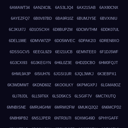
6AMAWT34
6ANZ4C8L
6AS3LJQ4
6AX21SAB
6AX80CNX
6AYEZFQ7
6B0V87BD
6BA9R10Z
6BUMJY5E
6BVXINIU
6CJKUI7J
6D1OSCXH
6D8BUPZM
6DCMVTHM
6DDK07UL
6DEL198E
6DMVW7ZP
6DO5WVEC
6DPAK2I3
6DREN8XO
6DSSGCV5
6EEGL9Z9
6EI21UCB
6EMNTEE0
6F1DJ5WF
6G3CXI93
6G3KEGYN
6H6L0Z3E
6HD2DCBO
6HM0FQJT
6HWL9A3P
6I5IUH76
6JGSI1UR
6JQL3WKJ
6K3EBPX1
6K3WDMWT
6KDND60Z
6KOOILKY
6KPMGXPJ
6LGMA8OZ
6LI78JDL
6LL59T6X
6LSD5KCS
6LSGIF7V
6MC7XUTQ
6MNBISNE
6MRU4GHW
6MRWI2FW
6MUKQ2Q2
6N6MCPD2
6N8H9PB2
6NS1JPER
6NTR3U7I
6OXMG49D
6PHYGAFF