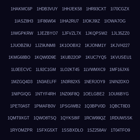
1HAKMC6P
1HDB3VUY
1HHJEK58
1HR93CXT
1I70CGZX
1IASZ8H3
1IF86W04
1IHA2RU7
1IOKJ9IZ
1IOWA7OG
1IWGPKRW
1JEZBYO7
1JFVZL7X
1JKQPSW2
1JL35ZZ0
1JUOBZ9U
1JZ9UNM8
1K1OOBX2
1KJONM1Y
1KJVH227
1KMG68BO
1KQW0D9E
1KUB22OP
1KUC7YQ5
1KVUSEU1
1L0EECVC
1L92C1GM
1LO2KT45
1LVWMXC9
1MF16JX6
1MZGQ4D3
1N3AELFF
1N3R82X5
1NERJOY9
1NIN2DXO
1NIPGIQG
1NTYF4RH
1NZ06F8Q
1OELGBE2
1OUI6BYG
1PET0A5T
1PMAFB0V
1PSGIWB2
1Q3BPV0D
1QBCT8D3
1QMT9XGT
1QWO8TSQ
1QYKS8IF
1RCW99QZ
1RDUWSSK
1RYOMZPR
1SFXG5XT
1SSBXDLO
1SZ258AV
1T04TFO9