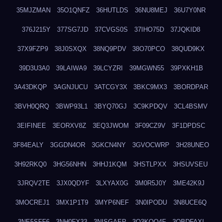
35MJZMAN
35O1QNFZ
36HUTLDS
36NU8MEJ
36U7Y0NR
376J215Y
377SG7JD
37CVGS0S
37IHO75D
37JQKID8
37X9FZP9
38J0SXQX
38NQ9PDV
38O70PCO
38QUD9KX
39D3U3A0
39LAIWA9
39LCYZRI
39MGWN55
39PXKH1B
3A43DKQP
3AGNJUCU
3ATCGY3X
3BKC9MX3
3BORDPAR
3BVH0QRQ
3BWP93L1
3BYQ70GJ
3C9KPDQV
3CL4BSMV
3EIFINEE
3EORXV8Z
3EQ3JWOM
3F09CZ9V
3F1DPDSC
3F84EALY
3GGDN4OR
3GKCN4NY
3GVOCWRP
3H28UNEO
3H92RKQ0
3HG56NHN
3HHJ1KQM
3HSTLPXX
3HSUVSEU
3JRQV2TE
3JX0QDYF
3LXYAX0G
3M0R5J0Y
3ME42K9J
3MOCREJ1
3MX1P1T9
3MYP6NEF
3N0IPODU
3N8UCE6Q
3NE5SFF6
3NH0FX33
3NISGAEP
3O3KQQ4F
3OBDFAXI