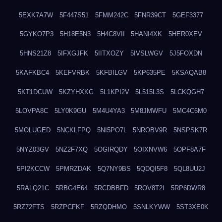
5EXK7A7W
5F447S51
5FMM242C
5FNR39CT
5GEF3377
5GYKO7P3
5H18E5N3
5H4C8VII
5HANI4XK
5HER0XEV
5HNS21Z8
5IFXGJFK
5IITXOZY
5IVSLWGV
5J5FOXDN
5KAFKBC4
5KEFVRBK
5KFBILGV
5KP635PE
5KSAQAB8
5KT1DCUW
5KZYHXKG
5L1KPI2V
5L515L3S
5LCKQGH7
5LOVPA8C
5LY0K9GU
5M4U4YA3
5M8JMWFU
5MC4C6M0
5MOLUGED
5NCKLFPQ
5NI5PO7L
5NROBV9R
5NSPSK7R
5NYZ03GV
5NZ2F7XQ
5OGIRQDY
5OIXNVW6
5OPF8A7F
5PI2KCCW
5PMRZDAK
5Q7NY9BS
5QDQI5F8
5QL8UU2J
5RALQ21C
5RBG4E64
5RCDBBFD
5ROV8T2I
5RP6DWR8
5RZ72FTS
5RZPCFKF
5RZQDHMO
5SNLKYWW
5ST3XE0K