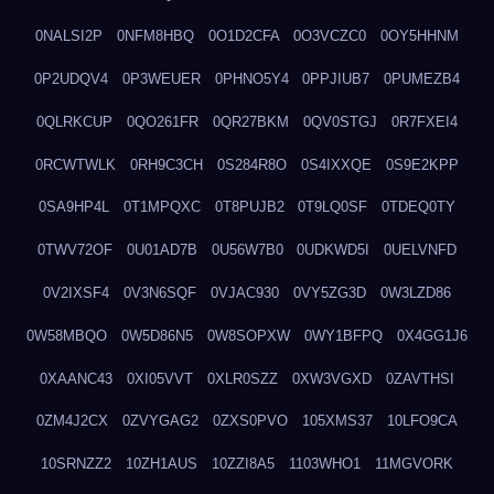
0NALSI2P
0NFM8HBQ
0O1D2CFA
0O3VCZC0
0OY5HHNM
0P2UDQV4
0P3WEUER
0PHNO5Y4
0PPJIUB7
0PUMEZB4
0QLRKCUP
0QO261FR
0QR27BKM
0QV0STGJ
0R7FXEI4
0RCWTWLK
0RH9C3CH
0S284R8O
0S4IXXQE
0S9E2KPP
0SA9HP4L
0T1MPQXC
0T8PUJB2
0T9LQ0SF
0TDEQ0TY
0TWV72OF
0U01AD7B
0U56W7B0
0UDKWD5I
0UELVNFD
0V2IXSF4
0V3N6SQF
0VJAC930
0VY5ZG3D
0W3LZD86
0W58MBQO
0W5D86N5
0W8SOPXW
0WY1BFPQ
0X4GG1J6
0XAANC43
0XI05VVT
0XLR0SZZ
0XW3VGXD
0ZAVTHSI
0ZM4J2CX
0ZVYGAG2
0ZXS0PVO
105XMS37
10LFO9CA
10SRNZZ2
10ZH1AUS
10ZZI8A5
1103WHO1
11MGVORK