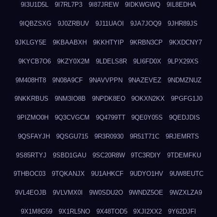
9I3U1D5L
9I7RL7P3
9I87JREW
9IDKWGWQ
9IL8EDHA
9IQBZSXG
9J0ZRBUV
9J11UAOI
9JA7JOQ9
9JHR89JS
9JKLGY5E
9KBAABXH
9KKHTYIP
9KRBN3CP
9KXDCNY7
9KYCB7O6
9KZY0X2M
9LDELS8R
9LI6FD0X
9LPX29XS
9M408HT8
9N08A9CF
9NAVVPPN
9NAZEVEZ
9NDMZNUZ
9NKKRBUS
9NM3IO8B
9NPDK8EO
9OKXN2KX
9PGFG1J0
9PIZMO0H
9Q3CVGCM
9Q4799TT
9QE0Y05S
9QEDJDIS
9QSFAYJH
9QSGU715
9R3R0930
9R51T71C
9RJEMRTS
9S85RTYJ
9SBD1GAU
9SC20R8W
9TC3RDIY
9TDEMFKU
9THBOC03
9TQKANJX
9U1AHKCF
9UDYO1HV
9UW8EUTC
9VL4EOJB
9VLVMX0I
9W0SDU2O
9WNDZ5OE
9WZXLZA9
9X1M8G59
9X1RL5NO
9X48TOD5
9XJI2XX2
9Y62DJFI