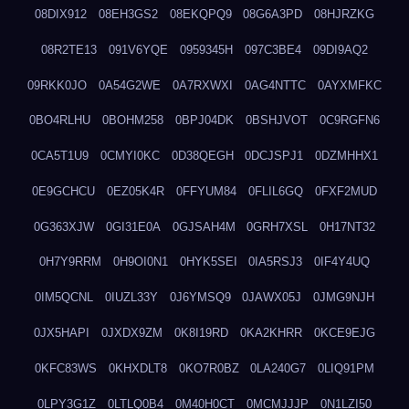
08DIX912
08EH3GS2
08EKQPQ9
08G6A3PD
08HJRZKG
08R2TE13
091V6YQE
0959345H
097C3BE4
09DI9AQ2
09RKK0JO
0A54G2WE
0A7RXWXI
0AG4NTTC
0AYXMFKC
0BO4RLHU
0BOHM258
0BPJ04DK
0BSHJVOT
0C9RGFN6
0CA5T1U9
0CMYI0KC
0D38QEGH
0DCJSPJ1
0DZMHHX1
0E9GCHCU
0EZ05K4R
0FFYUM84
0FLIL6GQ
0FXF2MUD
0G363XJW
0GI31E0A
0GJSAH4M
0GRH7XSL
0H17NT32
0H7Y9RRM
0H9OI0N1
0HYK5SEI
0IA5RSJ3
0IF4Y4UQ
0IM5QCNL
0IUZL33Y
0J6YMSQ9
0JAWX05J
0JMG9NJH
0JX5HAPI
0JXDX9ZM
0K8I19RD
0KA2KHRR
0KCE9EJG
0KFC83WS
0KHXDLT8
0KO7R0BZ
0LA240G7
0LIQ91PM
0LPY3G1Z
0LTLQ0B4
0M40H0CT
0MCMJJJP
0N1LZI50