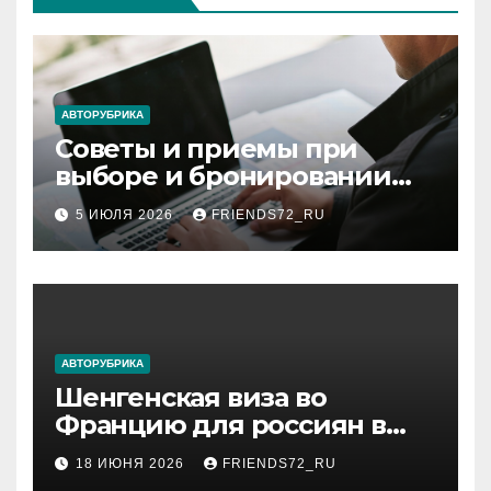
АВТОРУБРИКА
Советы и приемы при
выборе и бронировании
авиабилетов
5 ИЮЛЯ 2026
FRIENDS72_RU
АВТОРУБРИКА
Шенгенская виза во
Францию для россиян в
2026 году: сроки от 3 дней
18 ИЮНЯ 2026
FRIENDS72_RU
и список необходимых