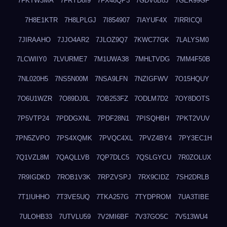
7FKTW3MA
7FRYD8I9
7FX48QP3
7GDV0B8J
7GER99GF
7H8E1KTR
7H8LPLGJ
7I854907
7IAYUF4X
7IRRICQI
7JIRAAHO
7JJO4AR2
7JLOZ9Q7
7KWC77GK
7LALYSM0
7LCWIIY0
7LVURME7
7M1UWA38
7MHLTVDG
7MM4F50B
7NL020H5
7NS5N00M
7NSA9LFN
7NZIGFWV
7O15HQUY
7O6U1WZR
7O89DJ0L
7OB253FZ
7ODLM7D2
7OY8DOTS
7P5VTP24
7PDDGXNL
7PDF28N1
7PISQHBH
7PKT2VUV
7PN5ZVPO
7PS4XQMK
7PVQC4XL
7PVZ4BY4
7PY3EC1H
7Q1VZL8M
7QAQLLVB
7QP7DLC5
7QSLGYCU
7R0ZOLUX
7R9IGDKD
7ROB1V3K
7RPZVSPJ
7RX9CIDZ
7SH2DRLB
7T1IUHHO
7T3VE5UQ
7TKA257G
7TYDPROM
7UA3TIBE
7ULOHB33
7UTVLU59
7V2MI6BF
7V37GO5C
7V513WU4