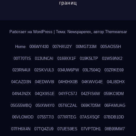
границ
Работает на WordPress
|
Тема: Newspaperex, автор
Themeansar
Home
006WY430
007HXU2Y
00MGT33M
00SAOS5H
00T70TIS
013UNCAI
0169XX1F
019K5LTP
01WS9NX2
023RN4UI
02SKVUL3
034UW6PW
03L7504Q
03ZRKE69
04CAZD3N
04EDWV8I
04H0HX0B
04KWVG4E
04LI8DHX
04N4JN2X
04QX9S1E
04YFC57J
04ZFIS6W
059KC9DM
05G55WBQ
05IXW4Y0
05T6CZAL
069K7D5M
06FAMUAG
06VLOMOD
0755T7I3
077IRTEG
07ASX5QF
07BDB1DD
07FH6X4N
07TQ4ZU9
07UES9ES
07VPTDH1
08B99MM7