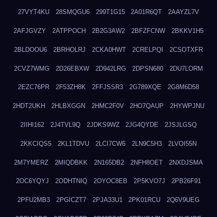
27VYT4KU
28SMQGU6
299T1G15
2A01R6QT
2AAYZL7V
2AFJGVZY
2ATPPOCH
2B2G3AW2
2BFZFCNW
2BKKV1H5
2BLDOOU6
2BRHOLRJ
2CKA0HWT
2CRELPQI
2CSOTXFR
2CVZ7WMG
2D26EBXW
2D942LRG
2DPSN680
2DU7LORM
2EZC76PR
2F53ZH8K
2FFJSSR3
2G789XQE
2G8M6D58
2HDT2UKH
2HLBXGGN
2HMC2F0V
2HO7QAUP
2HYWPJNU
2IIHI162
2J4TVL9Q
2JDKS9WZ
2JG4QYDE
2JSJLGSQ
2KKCIQS5
2KL1TDVU
2LCI7CW6
2LN9C5H3
2LVOI55N
2M7YMERZ
2MIQDBKK
2N165DB2
2NFH8OET
2NXDJSMA
2OC6YQYJ
2ODHTNIQ
2OYOC8EB
2P5KVO7J
2PB26F91
2PFU2MB3
2PGICZT7
2PJA33U1
2PK01RCU
2Q6V9UEG