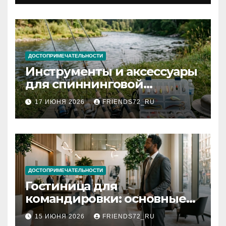
документов
ДОСТОПРИМЕЧАТЕЛЬНОСТИ
Инструменты и аксессуары
для спиннинговой
рыбалки: назначение и
17 ИЮНЯ 2026
FRIENDS72_RU
типы
ДОСТОПРИМЕЧАТЕЛЬНОСТИ
Гостиница для
командировки: основные
критерии выбора
15 ИЮНЯ 2026
FRIENDS72_RU