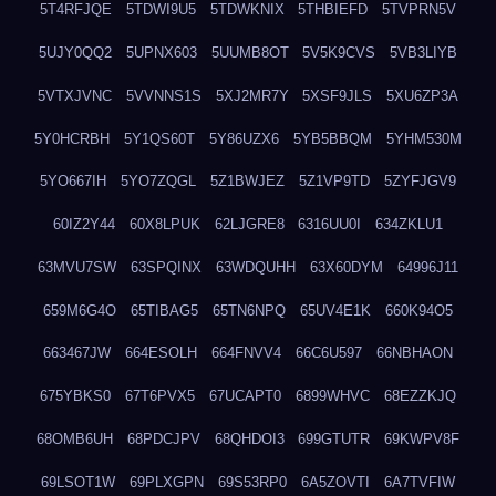
5T4RFJQE
5TDWI9U5
5TDWKNIX
5THBIEFD
5TVPRN5V
5UJY0QQ2
5UPNX603
5UUMB8OT
5V5K9CVS
5VB3LIYB
5VTXJVNC
5VVNNS1S
5XJ2MR7Y
5XSF9JLS
5XU6ZP3A
5Y0HCRBH
5Y1QS60T
5Y86UZX6
5YB5BBQM
5YHM530M
5YO667IH
5YO7ZQGL
5Z1BWJEZ
5Z1VP9TD
5ZYFJGV9
60IZ2Y44
60X8LPUK
62LJGRE8
6316UU0I
634ZKLU1
63MVU7SW
63SPQINX
63WDQUHH
63X60DYM
64996J11
659M6G4O
65TIBAG5
65TN6NPQ
65UV4E1K
660K94O5
663467JW
664ESOLH
664FNVV4
66C6U597
66NBHAON
675YBKS0
67T6PVX5
67UCAPT0
6899WHVC
68EZZKJQ
68OMB6UH
68PDCJPV
68QHDOI3
699GTUTR
69KWPV8F
69LSOT1W
69PLXGPN
69S53RP0
6A5ZOVTI
6A7TVFIW