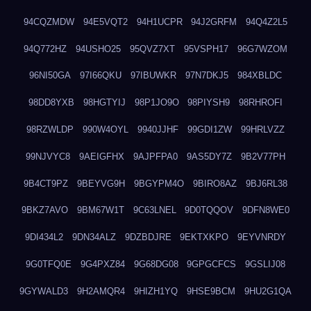
94CQZMDW
94E5VQT2
94H1UCPR
94J2GRFM
94Q4Z2L5
94Q772HZ
94USHO25
95QVZ7XT
95VSPH17
96G7WZOM
96NI50GA
97I66QKU
97IBUWKR
97N7DKJ5
984XBLDC
98DD8YXB
98HGTYIJ
98P1JO9O
98PIYSH9
98RHROFI
98RZWLDP
990W4OYL
9940JJHF
99GDI1ZW
99HRLVZZ
99NJVYC8
9AEIGFHX
9AJPFPA0
9AS5DY7Z
9B2V77PH
9B4CT9PZ
9BEYVG9H
9BGYPM4O
9BIRO8AZ
9BJ6RL38
9BKZ7AVO
9BM67W1T
9C63LNEL
9D0TQQOV
9DFN8WE0
9DI434L2
9DN34ALZ
9DZBDJRE
9EKTXKPO
9EYVNRDY
9G0TFQ0E
9G4PXZ84
9G68DG08
9GPGCFCS
9GSLIJ08
9GYWALD3
9H2AMQR4
9HIZH1YQ
9HSE9BCM
9HU2G1QA