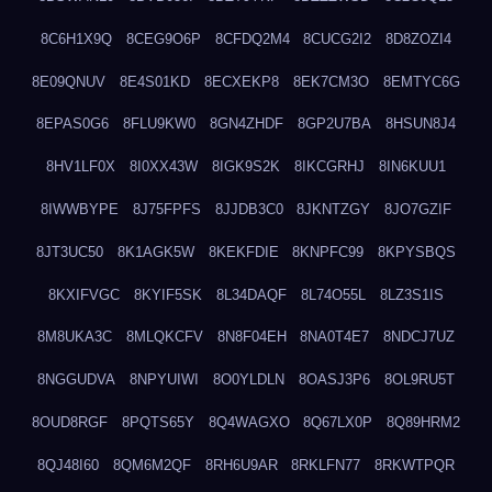
8C6H1X9Q
8CEG9O6P
8CFDQ2M4
8CUCG2I2
8D8ZOZI4
8E09QNUV
8E4S01KD
8ECXEKP8
8EK7CM3O
8EMTYC6G
8EPAS0G6
8FLU9KW0
8GN4ZHDF
8GP2U7BA
8HSUN8J4
8HV1LF0X
8I0XX43W
8IGK9S2K
8IKCGRHJ
8IN6KUU1
8IWWBYPE
8J75FPFS
8JJDB3C0
8JKNTZGY
8JO7GZIF
8JT3UC50
8K1AGK5W
8KEKFDIE
8KNPFC99
8KPYSBQS
8KXIFVGC
8KYIF5SK
8L34DAQF
8L74O55L
8LZ3S1IS
8M8UKA3C
8MLQKCFV
8N8F04EH
8NA0T4E7
8NDCJ7UZ
8NGGUDVA
8NPYUIWI
8O0YLDLN
8OASJ3P6
8OL9RU5T
8OUD8RGF
8PQTS65Y
8Q4WAGXO
8Q67LX0P
8Q89HRM2
8QJ48I60
8QM6M2QF
8RH6U9AR
8RKLFN77
8RKWTPQR