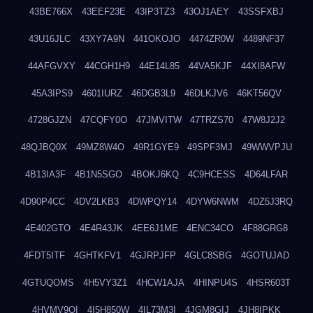
43BE766X
43EEF23E
43IP3TZ3
43OJ1AEY
43SSFXBJ
43U16JLC
43XY7A9N
441OKOJO
4474ZR0W
4489NF37
44AFGVXY
44CGH1H9
44E14L85
44VA5KJF
44XI8AFW
45A3IPS9
4601IURZ
46DGB3L9
46DLKJV6
46KT56QV
4728GJZN
47CQFY0O
47JMVITW
47TRZS70
47W8J2J2
48QJBQ0X
49MZ8W4O
49R1GYE9
49SPF3MJ
49WWVPJU
4B13IA3F
4B1N5SGO
4BOKJ6KQ
4C9HCESS
4D64LFAR
4D90P4CC
4DV2LKB3
4DWPQY14
4DYW6NWM
4DZ5J3RQ
4E402GTO
4E4R43JK
4EE6J1ME
4ENC34CO
4F88GRG8
4FDT5ITF
4GHTKFV1
4GJRPJFP
4GLC8SBG
4GOTUJAD
4GTUQOMS
4H5VY3Z1
4HCW1AJA
4HINPU4S
4HSR603T
4HVMV9QI
4I5H850W
4IL73M3I
4JGM8GIJ
4JH8IPKK