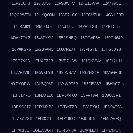
11P2UCTJ
126I93O6
12FS3WHV
12HZ1JWW
12K469CE
12QCPWZN
12UKQO0N
133P7UOC
13COV7L8
14GYHZ3D
14H4A825
14M9BJ75
14NJ13LJ
14PRJLGB
14PRLC85
14WY7OYZ
1546DY9V
15B2SHBQ
15C9WR6H
160ON64P
16P9KSF6
16SBWI43
16U7RZJT
179PIGYE
17HG5UY8
17SO7X9S
17UXEZ2B
17VE7UAW
181QKVNV
18FL2H11
18UVF9V8
19CWX8Y9
19S0NNZV
19SYNG2F
19V5GFDB
19YDYQRW
1AU5Q96D
1AXWRT6R
1B3DEC8P
1BHACZIN
1BI91YFQ
1BNJXLZ0
1BR5X4KO
1CFFT9FI
1D9U2JR1
1DBSQ817
1DRJ3XP8
1E2BYTZD
1E8JEY8J
1EN94O56
1EZXAZS6
1FH0C41J
1FIP186C
1FJ0BB6J
1FM8AVFQ
1FP03I5E
1GL2VJGH
1GRISVQA
1GWILLXI
1H4L4ROK