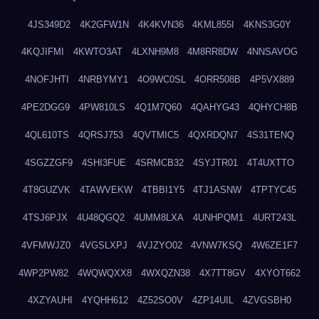
4JS349D2
4K2GFW1N
4K4KVN36
4KML855I
4KNS3G0Y
4KQJIFMI
4KWTO3AT
4LXNH9M8
4M8RR8DW
4NNSAVOG
4NOFJHTI
4NRBYMY1
4O9WC0SL
4ORR508B
4P5VX889
4PE2DGG9
4PW810LS
4Q1M7Q60
4QAHYG43
4QHYCH8B
4QL610TS
4QRSJ753
4QVTMIC5
4QXRDQN7
4S31TENQ
4SGZZGF9
4SHI3FUE
4SRMCB32
4SYJTR01
4T4UXTTO
4T8GUZVK
4TAWVEKW
4TBBI1Y5
4TJ1ASNW
4TPTYC45
4TSJ6PJX
4U48QGQ2
4UMM8LXA
4UNHPQM1
4URT243L
4VFMWJZ0
4VGSLXPJ
4VJZYO02
4VNW7KSQ
4W6ZE1F7
4WP2PW82
4WQWQXX8
4WXQZN38
4X7TT8GV
4XYOT662
4XZYAUHI
4YQHH612
4Z52SO0V
4ZP14UIL
4ZVGSBH0