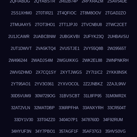
2QFIABDG
2QYABSTR
2R02B74P
2RPXRAZM
2SAV54DE
2SS1XHM0
2T0TIR21
2T4QFIOC
2T8M8OOV
2TGAD2ZO
2TMUAAY5
2TOT3HO1
2TT1JPJ0
2TVCNBU8
2TWC2CET
2U1JCAWR
2UABCBNW
2UBGKVBI
2UFYK23Q
2UHBAVSU
2UT1DWVT
2VA5KTQ4
2VUSTJE1
2VY55Q8B
2W29565T
2W496244
2WADJS4M
2WGUIKKG
2WK2EL88
2WNPNKRH
2WV0ZHMD
2X7CQ1SY
2XYTJWGS
2Y7I1IC2
2YKK8NSK
2YT95AO1
2YV3O361
2YXVOCOL
2Z2JNBKZ
2ZAJL9NV
30D5VUM9
30W729OG
31BVSCBT
31L8FP95
31M0MR2X
32AT2VLN
32MATDBP
336RPFHA
33ANXYRH
33CR504T
33DY1V30
33T04ZZ0
3404O7P1
3478760D
34F92RUM
34HYUF3N
34Y7PBO1
357AGF1F
35AF37G3
35HVS0VG