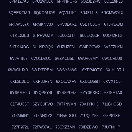
6PM1Z7A5
6PO2WC0X
6PPNPOF5
6Q23B2FW
6QE19FL3
6QEEKCMR
6QKOAUOS
6QVIJ1K1
6R431JL5
6RGMWOLX
6RKWC57X
6RMKNV3X
6RV8LARZ
6SBTC8OR
6T3R3AJM
6TKE2JE3
6TPRWJZM
6U06OJTH
6UJEQ0CF
6UQ42P16
6UTK14DG
6UU9ROQK
6UZUZF6L
6V4POCW2
6V6FZLKN
6VJVHI57
6VQ1DZQ1
6VZACB5E
6W0V02MY
6W1CRLU0
6WAOIUX0
6WJXFPEM
6WSY8NWU
6XFR4OTY
6XIHLDTU
6XL3E0EQ
6XP30R7N
6XQUAXFV
6XUCD56H
6XVXTC5I
6Y6PMH2U
6YQP5Y4L
6YR8PDRZ
6YY0PXBC
6ZISH1A0
6ZT4UC5F
6ZYCUFVQ
70T7NVVN
70V1YKH3
711BHOSD
713M5IHY
718NNXY2
71H5RDOO
71UQJY58
725P81XE
727P972L
72FW37AL
73CXZZM4
73IDZEWO
73UTNHIP