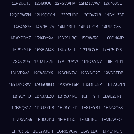
11P2UCTJ
126I93O6
12FS3WHV
12HZ1JWW
12K469CE
12QCPWZN
12UKQO0N
133P7UOC
13COV7L8
14GYHZ3D
14H4A825
14M9BJ75
14NJ13LJ
14PRJLGB
14PRLC85
14WY7OYZ
1546DY9V
15B2SHBQ
15C9WR6H
160ON64P
16P9KSF6
16SBWI43
16U7RZJT
179PIGYE
17HG5UY8
17SO7X9S
17UXEZ2B
17VE7UAW
181QKVNV
18FL2H11
18UVF9V8
19CWX8Y9
19S0NNZV
19SYNG2F
19V5GFDB
19YDYQRW
1AU5Q96D
1AXWRT6R
1B3DEC8P
1BHACZIN
1BI91YFQ
1BNJXLZ0
1BR5X4KO
1CFFT9FI
1D9U2JR1
1DBSQ817
1DRJ3XP8
1E2BYTZD
1E8JEY8J
1EN94O56
1EZXAZS6
1FH0C41J
1FIP186C
1FJ0BB6J
1FM8AVFQ
1FP03I5E
1GL2VJGH
1GRISVQA
1GWILLXI
1H4L4ROK