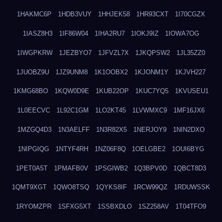
1HAKMC6P
1HDB3VUY
1HHJEK58
1HR93CXT
1I70CGZX
1IASZ8H3
1IF86W04
1IHA2RU7
1IOKJ9IZ
1IOWA7OG
1IWGPKRW
1JEZBYO7
1JFVZL7X
1JKQPSW2
1JL35ZZ0
1JUOBZ9U
1JZ9UNM8
1K1OOBX2
1KJONM1Y
1KJVH227
1KMG68BO
1KQW0D9E
1KUB22OP
1KUC7YQ5
1KVUSEU1
1L0EECVC
1L92C1GM
1LO2KT45
1LVWMXC9
1MF16JX6
1MZGQ4D3
1N3AELFF
1N3R82X5
1NERJOY9
1NIN2DXO
1NIPGIQG
1NTYF4RH
1NZ06F8Q
1OELGBE2
1OUI6BYG
1PET0A5T
1PMAFB0V
1PSGIWB2
1Q3BPV0D
1QBCT8D3
1QMT9XGT
1QWO8TSQ
1QYKS8IF
1RCW99QZ
1RDUWSSK
1RYOMZPR
1SFXG5XT
1SSBXDLO
1SZ258AV
1T04TFO9