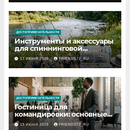
документов
ДОСТОПРИМЕЧАТЕЛЬНОСТИ
Инструменты и аксессуары
для спиннинговой
рыбалки: назначение и
17 ИЮНЯ 2026
FRIENDS72_RU
типы
ДОСТОПРИМЕЧАТЕЛЬНОСТИ
Гостиница для
командировки: основные
критерии выбора
15 ИЮНЯ 2026
FRIENDS72_RU