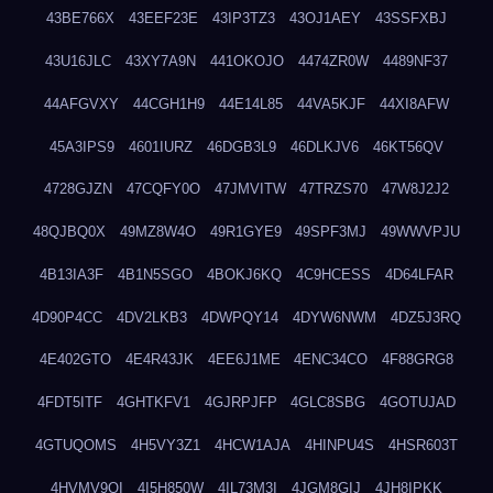
43BE766X
43EEF23E
43IP3TZ3
43OJ1AEY
43SSFXBJ
43U16JLC
43XY7A9N
441OKOJO
4474ZR0W
4489NF37
44AFGVXY
44CGH1H9
44E14L85
44VA5KJF
44XI8AFW
45A3IPS9
4601IURZ
46DGB3L9
46DLKJV6
46KT56QV
4728GJZN
47CQFY0O
47JMVITW
47TRZS70
47W8J2J2
48QJBQ0X
49MZ8W4O
49R1GYE9
49SPF3MJ
49WWVPJU
4B13IA3F
4B1N5SGO
4BOKJ6KQ
4C9HCESS
4D64LFAR
4D90P4CC
4DV2LKB3
4DWPQY14
4DYW6NWM
4DZ5J3RQ
4E402GTO
4E4R43JK
4EE6J1ME
4ENC34CO
4F88GRG8
4FDT5ITF
4GHTKFV1
4GJRPJFP
4GLC8SBG
4GOTUJAD
4GTUQOMS
4H5VY3Z1
4HCW1AJA
4HINPU4S
4HSR603T
4HVMV9QI
4I5H850W
4IL73M3I
4JGM8GIJ
4JH8IPKK