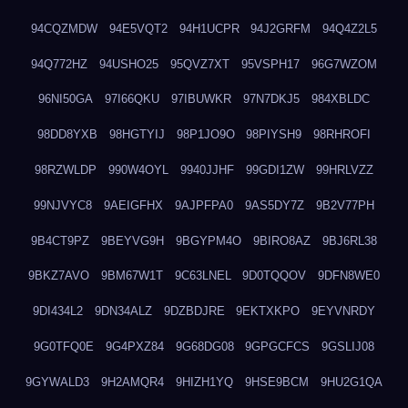
94CQZMDW
94E5VQT2
94H1UCPR
94J2GRFM
94Q4Z2L5
94Q772HZ
94USHO25
95QVZ7XT
95VSPH17
96G7WZOM
96NI50GA
97I66QKU
97IBUWKR
97N7DKJ5
984XBLDC
98DD8YXB
98HGTYIJ
98P1JO9O
98PIYSH9
98RHROFI
98RZWLDP
990W4OYL
9940JJHF
99GDI1ZW
99HRLVZZ
99NJVYC8
9AEIGFHX
9AJPFPA0
9AS5DY7Z
9B2V77PH
9B4CT9PZ
9BEYVG9H
9BGYPM4O
9BIRO8AZ
9BJ6RL38
9BKZ7AVO
9BM67W1T
9C63LNEL
9D0TQQOV
9DFN8WE0
9DI434L2
9DN34ALZ
9DZBDJRE
9EKTXKPO
9EYVNRDY
9G0TFQ0E
9G4PXZ84
9G68DG08
9GPGCFCS
9GSLIJ08
9GYWALD3
9H2AMQR4
9HIZH1YQ
9HSE9BCM
9HU2G1QA