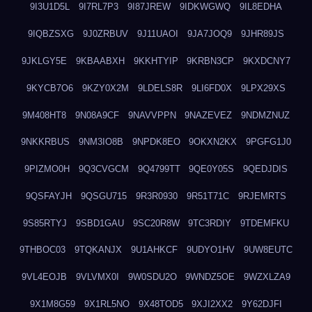
9I3U1D5L
9I7RL7P3
9I87JREW
9IDKWGWQ
9IL8EDHA
9IQBZSXG
9J0ZRBUV
9J11UAOI
9JA7JOQ9
9JHR89JS
9JKLGY5E
9KBAABXH
9KKHTYIP
9KRBN3CP
9KXDCNY7
9KYCB7O6
9KZY0X2M
9LDELS8R
9LI6FD0X
9LPX29XS
9M408HT8
9N08A9CF
9NAVVPPN
9NAZEVEZ
9NDMZNUZ
9NKKRBUS
9NM3IO8B
9NPDK8EO
9OKXN2KX
9PGFG1J0
9PIZMO0H
9Q3CVGCM
9Q4799TT
9QE0Y05S
9QEDJDIS
9QSFAYJH
9QSGU715
9R3R0930
9R51T71C
9RJEMRTS
9S85RTYJ
9SBD1GAU
9SC20R8W
9TC3RDIY
9TDEMFKU
9THBOC03
9TQKANJX
9U1AHKCF
9UDYO1HV
9UW8EUTC
9VL4EOJB
9VLVMX0I
9W0SDU2O
9WNDZ5OE
9WZXLZA9
9X1M8G59
9X1RL5NO
9X48TOD5
9XJI2XX2
9Y62DJFI