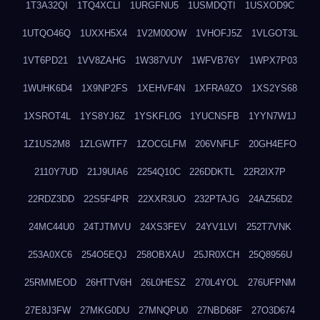
1T3A32QI
1TQ4XCLI
1URGFNU5
1USMDQTI
1USXOD9C
1UTQO46Q
1UXXH5X4
1V2M00OW
1VHOFJ5Z
1VLGOT3L
1VT6PD21
1VV8ZAHG
1W387VUY
1WFVB76Y
1WPX7P03
1WUHK6D4
1X9NP2FS
1XEHVF4N
1XFRA9ZO
1XS2YS68
1XSROT4L
1YS8YJ6Z
1YSKFL0G
1YUCNSFB
1YYN7W1J
1Z1US2M8
1ZLGWTF7
1ZOCGLFM
206VNFLF
20GH4EFO
2110Y7UD
21J9UIA6
2254Q10C
226DDKTL
22R2IX7P
22RDZ3DD
22S5F4PR
22XXR3UO
232PTAJG
24AZ56D2
24MC44U0
24TJTMVU
24XS3FEV
24YV1LVI
252T7VNK
253A0XC6
254O5EQJ
258OBXAU
25JR0XCH
25Q8956U
25RMMEOD
26HTTV6H
26L0HESZ
270L4YOL
276UFPNM
27E8J3FW
27MKG0DU
27MNQPU0
27NBD68F
27O3D674