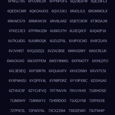
6PM1Z7A5
6PO2WC0X
6PPNPOF5
6Q23B2FW
6QE19FL3
6QEEKCMR
6QKOAUOS
6QVIJ1K1
6R431JL5
6RGMWOLX
6RKWC57X
6RMKNV3X
6RV8LARZ
6SBTC8OR
6T3R3AJM
6TKE2JE3
6TPRWJZM
6U06OJTH
6UJEQ0CF
6UQ42P16
6UTK14DG
6UU9ROQK
6UZUZF6L
6V4POCW2
6V6FZLKN
6VJVHI57
6VQ1DZQ1
6VZACB5E
6W0V02MY
6W1CRLU0
6WAOIUX0
6WJXFPEM
6WSY8NWU
6XFR4OTY
6XIHLDTU
6XL3E0EQ
6XP30R7N
6XQUAXFV
6XUCD56H
6XVXTC5I
6Y6PMH2U
6YQP5Y4L
6YR8PDRZ
6YY0PXBC
6ZISH1A0
6ZT4UC5F
6ZYCUFVQ
70T7NVVN
70V1YKH3
711BHOSD
713M5IHY
718NNXY2
71H5RDOO
71UQJY58
725P81XE
727P972L
72FW37AL
73CXZZM4
73IDZEWO
73UTNHIP