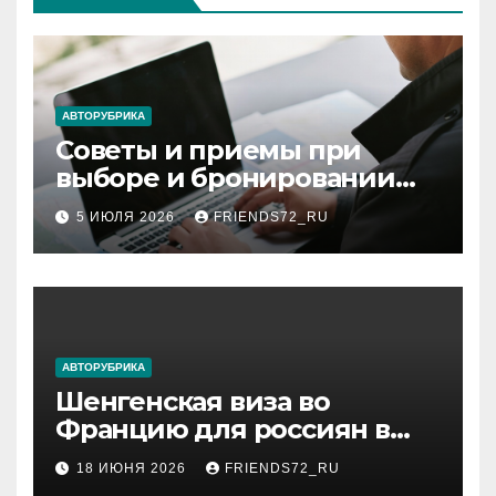
АВТОРУБРИКА
Советы и приемы при
выборе и бронировании
авиабилетов
5 ИЮЛЯ 2026
FRIENDS72_RU
АВТОРУБРИКА
Шенгенская виза во
Францию для россиян в
2026 году: сроки от 3 дней
18 ИЮНЯ 2026
FRIENDS72_RU
и список необходимых