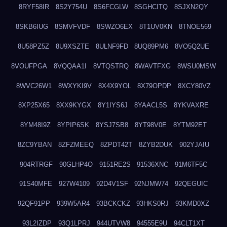
8RYF58IR
8S2Y754U
8S6FCGLW
8SGHCITQ
8SJXN2QY
8SKB6IUG
8SMVFVDF
8SWZO6EX
8T1UV0KN
8TNOE569
8U58PZ5Z
8U9XSZTE
8ULNF9FD
8UQ89PM6
8VO5Q2UE
8VOUFPGA
8VQQAA1I
8VTQSTRQ
8WAVTFXG
8WSU0MSW
8WVC26W1
8WXYKI9V
8X4X9YOL
8X79OPDP
8XCY80VZ
8XP25X65
8XX9KYGX
8Y1IYS6J
8YAACL5S
8YKVAXRE
8YM48I9Z
8YPIP6SK
8YSJ7SB8
8YT98V0E
8YTM92ET
8ZC9YBAN
8ZFZMEEQ
8ZPDT42T
8ZYB2DUK
902YJAIU
904RTRGF
90GLHP4O
9151RE2S
91536XNC
91M6TF5C
91S40MFE
927W4109
92D4V1SF
92NJMW74
92QEGUIC
92QF91PP
939W5AR4
93BCKCKZ
93HKS0RJ
93KMD0XZ
93L2IZDP
93Q1LPRJ
944UTVW8
94555E9U
94CLT1XT