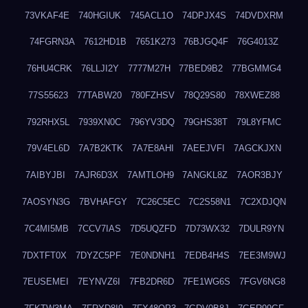
73VKAF4E
740HGIUK
745ACL1O
74DPJX4S
74DVDXRM
74FGRN3A
7612HD1B
7651K273
76BJGQ4F
76G4013Z
76HU4CRK
76LLJI2Y
7777M27H
77BED9B2
77BGMMG4
77S55623
77TABW20
780FZHSV
78Q29S80
78XWEZ88
792RHX5L
7939XN0C
796YV3DQ
79GHS38T
79L8YFMC
79V4EL6D
7A7B2KTK
7A7E8AHI
7AEEJVFI
7AGCKJXN
7AIBYJBI
7AJR6D3X
7AMTLOH9
7ANGKL8Z
7AOR3BJY
7AOSYN3G
7BVHAFGY
7C26C5EC
7C2S58N1
7C2XDJQN
7C4MI5MB
7CCV7IAS
7D5UQZFD
7D73WX32
7DULR9YN
7DXTFT0X
7DYZC5PF
7E0NDNH1
7EDB4H4S
7EE3M9WJ
7EUSEMEI
7EYNVZ6I
7FB2DR6D
7FE1WG6S
7FGV6NG8