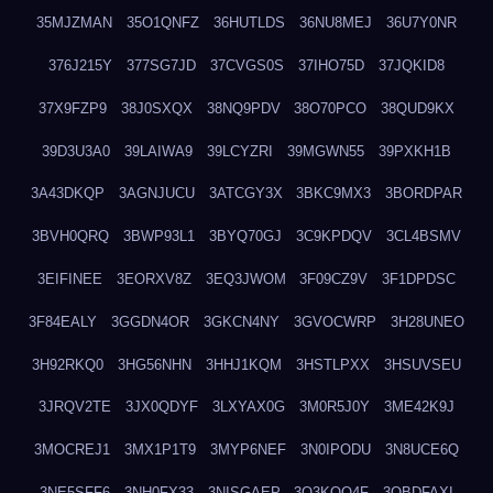
35MJZMAN
35O1QNFZ
36HUTLDS
36NU8MEJ
36U7Y0NR
376J215Y
377SG7JD
37CVGS0S
37IHO75D
37JQKID8
37X9FZP9
38J0SXQX
38NQ9PDV
38O70PCO
38QUD9KX
39D3U3A0
39LAIWA9
39LCYZRI
39MGWN55
39PXKH1B
3A43DKQP
3AGNJUCU
3ATCGY3X
3BKC9MX3
3BORDPAR
3BVH0QRQ
3BWP93L1
3BYQ70GJ
3C9KPDQV
3CL4BSMV
3EIFINEE
3EORXV8Z
3EQ3JWOM
3F09CZ9V
3F1DPDSC
3F84EALY
3GGDN4OR
3GKCN4NY
3GVOCWRP
3H28UNEO
3H92RKQ0
3HG56NHN
3HHJ1KQM
3HSTLPXX
3HSUVSEU
3JRQV2TE
3JX0QDYF
3LXYAX0G
3M0R5J0Y
3ME42K9J
3MOCREJ1
3MX1P1T9
3MYP6NEF
3N0IPODU
3N8UCE6Q
3NE5SFF6
3NH0FX33
3NISGAEP
3O3KQQ4F
3OBDFAXI