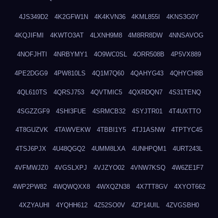
4JS349D2
4K2GFW1N
4K4KVN36
4KML855I
4KNS3G0Y
4KQJIFMI
4KWTO3AT
4LXNH9M8
4M8RR8DW
4NNSAVOG
4NOFJHTI
4NRBYMY1
4O9WC0SL
4ORR508B
4P5VX889
4PE2DGG9
4PW810LS
4Q1M7Q60
4QAHYG43
4QHYCH8B
4QL610TS
4QRSJ753
4QVTMIC5
4QXRDQN7
4S31TENQ
4SGZZGF9
4SHI3FUE
4SRMCB32
4SYJTR01
4T4UXTTO
4T8GUZVK
4TAWVEKW
4TBBI1Y5
4TJ1ASNW
4TPTYC45
4TSJ6PJX
4U48QGQ2
4UMM8LXA
4UNHPQM1
4URT243L
4VFMWJZ0
4VGSLXPJ
4VJZYO02
4VNW7KSQ
4W6ZE1F7
4WP2PW82
4WQWQXX8
4WXQZN38
4X7TT8GV
4XYOT662
4XZYAUHI
4YQHH612
4Z52SO0V
4ZP14UIL
4ZVGSBH0