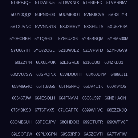
5T4RFJQE
5TDWI9U5
5TDWKNIX
5THBIEFD
5TVPRN5V
5UJY0QQ2
5UPNX603
5UUMB8OT
5V5K9CVS
5VB3LIYB
5VTXJVNC
5VVNNS1S
5XJ2MR7Y
5XSF9JLS
5XU6ZP3A
5Y0HCRBH
5Y1QS60T
5Y86UZX6
5YB5BBQM
5YHM530M
5YO667IH
5YO7ZQGL
5Z1BWJEZ
5Z1VP9TD
5ZYFJGV9
60IZ2Y44
60X8LPUK
62LJGRE8
6316UU0I
634ZKLU1
63MVU7SW
63SPQINX
63WDQUHH
63X60DYM
64996J11
659M6G4O
65TIBAG5
65TN6NPQ
65UV4E1K
660K94O5
663467JW
664ESOLH
664FNVV4
66C6U597
66NBHAON
675YBKS0
67T6PVX5
67UCAPT0
6899WHVC
68EZZKJQ
68OMB6UH
68PDCJPV
68QHDOI3
699GTUTR
69KWPV8F
69LSOT1W
69PLXGPN
69S53RP0
6A5ZOVTI
6A7TVFIW