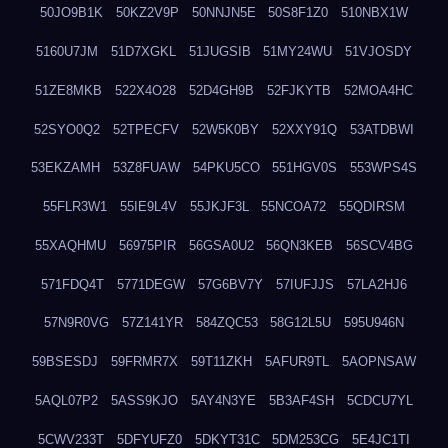
50JO9B1K
50KZ2V9P
50NNJN5E
50S8F1Z0
510NBX1W
5160U7JM
51D7XGKL
51JUGSIB
51MY24WU
51VJOSDY
51ZE8MKB
522X4O28
52D4GH9B
52FJKYTB
52MOA4HC
52SYO0Q2
52TPECFV
52W5K0BY
52XXY91Q
53ATDBWI
53EKZAMH
53Z8FUAW
54PKU5CO
551HGV0S
553WPS4S
55FLR3W1
55IE9L4V
55JKJF3L
55NCOA72
55QDIRSM
55XAQHMU
56975PIR
56GSA0U2
56QN3KEB
56SCV4BG
571FDQ4T
5771DEGW
57G6BV7Y
57IUFJJS
57LA2HJ6
57N9R0VG
57Z141YR
584ZQC53
58G12L5U
595U946N
59BSESDJ
59FRMR7X
59T11ZKH
5AFUR9TL
5AOPNSAW
5AQL07P2
5ASS9KJO
5AY4N3YE
5B3AF4SH
5CDCU7YL
5CWV233T
5DFYUFZ0
5DKYT31C
5DM253CG
5E4JC1TI