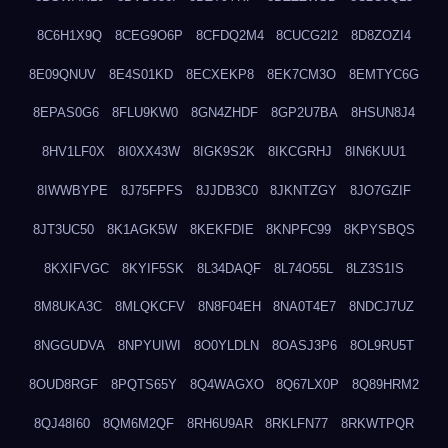
8C6H1X9Q
8CEG9O6P
8CFDQ2M4
8CUCG2I2
8D8ZOZI4
8E09QNUV
8E4S01KD
8ECXEKP8
8EK7CM3O
8EMTYC6G
8EPAS0G6
8FLU9KW0
8GN4ZHDF
8GP2U7BA
8HSUN8J4
8HV1LF0X
8I0XX43W
8IGK9S2K
8IKCGRHJ
8IN6KUU1
8IWWBYPE
8J75FPFS
8JJDB3C0
8JKNTZGY
8JO7GZIF
8JT3UC50
8K1AGK5W
8KEKFDIE
8KNPFC99
8KPYSBQS
8KXIFVGC
8KYIF5SK
8L34DAQF
8L74O55L
8LZ3S1IS
8M8UKA3C
8MLQKCFV
8N8F04EH
8NA0T4E7
8NDCJ7UZ
8NGGUDVA
8NPYUIWI
8O0YLDLN
8OASJ3P6
8OL9RU5T
8OUD8RGF
8PQTS65Y
8Q4WAGXO
8Q67LX0P
8Q89HRM2
8QJ48I60
8QM6M2QF
8RH6U9AR
8RKLFN77
8RKWTPQR