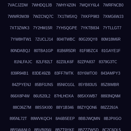
7VACJZDW
7WHDQ1JB
7WHY4Z0N
7WQXY6L4
7WRFNCB0
7WWR3W39
7WZCNQ7C
7X1TM5XQ
7XKFP983
7XMG6WJ3
7XT3ZWK3
7Y2HM15R
7YHSQGPE
7YKTB834
7YTLLGT7
7YW8HTW1
7ZUCLJ14
804ITWBC
80G20QY8
80M18M6R
80NDABQJ
80TBA1GP
81B6R5DR
81F9BZC4
81GAYE1F
81NLFAJC
82LF82LT
82Z0LK6F
82ZPA837
8379G3TC
839R94B1
83DE49ZB
83FF7WTK
83Y6WTO0
843AMPY3
84ZPYENJ
85BF0JNS
85NIO1GL
85YB83US
85Z8IMBR
866X8P4W
86U520L2
87HLHOXA
885XXWB7
8893NQNM
88C06Z7M
88SSKI00
88Y1B346
88ZYQON6
88ZZ29JA
895NL72T
89WVKQCH
8A6B5EEP
8BBJWQMN
8BJPIIGO
8BSWANL0
8BVB056I
8BZT9YKF
8BZZZWSD
8C2C6QL5