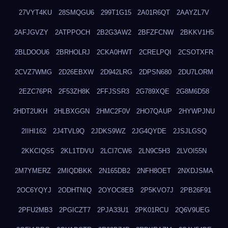
27VYT4KU
28SMQGU6
299T1G15
2A01R6QT
2AAYZL7V
2AFJGVZY
2ATPPOCH
2B2G3AW2
2BFZFCNW
2BKKV1H5
2BLDOOU6
2BRHOLRJ
2CKA0HWT
2CRELPQI
2CSOTXFR
2CVZ7WMG
2D26EBXW
2D942LRG
2DPSN680
2DU7LORM
2EZC76PR
2F53ZH8K
2FFJSSR3
2G789XQE
2G8M6D58
2HDT2UKH
2HLBXGGN
2HMC2F0V
2HO7QAUP
2HYWPJNU
2IIHI162
2J4TVL9Q
2JDKS9WZ
2JG4QYDE
2JSJLGSQ
2KKCIQS5
2KL1TDVU
2LCI7CW6
2LN9C5H3
2LVOI55N
2M7YMERZ
2MIQDBKK
2N165DB2
2NFH8OET
2NXDJSMA
2OC6YQYJ
2ODHTNIQ
2OYOC8EB
2P5KVO7J
2PB26F91
2PFU2MB3
2PGICZT7
2PJA33U1
2PK01RCU
2Q6V9UEG