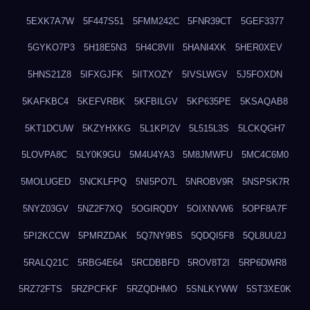
5EXK7A7W
5F447S51
5FMM242C
5FNR39CT
5GEF3377
5GYKO7P3
5H18E5N3
5H4C8VII
5HANI4XK
5HER0XEV
5HNS21Z8
5IFXGJFK
5IITXOZY
5IVSLWGV
5J5FOXDN
5KAFKBC4
5KEFVRBK
5KFBILGV
5KP635PE
5KSAQAB8
5KT1DCUW
5KZYHXKG
5L1KPI2V
5L515L3S
5LCKQGH7
5LOVPA8C
5LY0K9GU
5M4U4YA3
5M8JMWFU
5MC4C6M0
5MOLUGED
5NCKLFPQ
5NI5PO7L
5NROBV9R
5NSPSK7R
5NYZ03GV
5NZ2F7XQ
5OGIRQDY
5OIXNVW6
5OPF8A7F
5PI2KCCW
5PMRZDAK
5Q7NY9BS
5QDQI5F8
5QL8UU2J
5RALQ21C
5RBG4E64
5RCDBBFD
5ROV8T2I
5RP6DWR8
5RZ72FTS
5RZPCFKF
5RZQDHMO
5SNLKYWW
5ST3XE0K