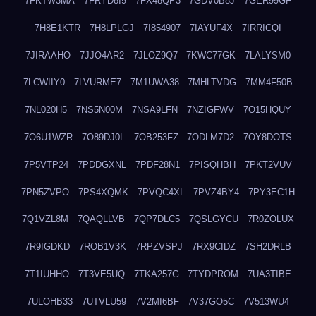
7FKTW3MA
7FRYD8I9
7FX48QP3
7GDV0B8J
7GER99GF
7H8E1KTR
7H8LPLGJ
7I854907
7IAYUF4X
7IRRICQI
7JIRAAHO
7JJO4AR2
7JLOZ9Q7
7KWC77GK
7LALYSM0
7LCWIIY0
7LVURME7
7M1UWA38
7MHLTVDG
7MM4F50B
7NL020H5
7NS5N00M
7NSA9LFN
7NZIGFWV
7O15HQUY
7O6U1WZR
7O89DJ0L
7OB253FZ
7ODLM7D2
7OY8DOTS
7P5VTP24
7PDDGXNL
7PDF28N1
7PISQHBH
7PKT2VUV
7PN5ZVPO
7PS4XQMK
7PVQC4XL
7PVZ4BY4
7PY3EC1H
7Q1VZL8M
7QAQLLVB
7QP7DLC5
7QSLGYCU
7R0ZOLUX
7R9IGDKD
7ROB1V3K
7RPZVSPJ
7RX9CIDZ
7SH2DRLB
7T1IUHHO
7T3VE5UQ
7TKA257G
7TYDPROM
7UA3TIBE
7ULOHB33
7UTVLU59
7V2MI6BF
7V37GO5C
7V513WU4