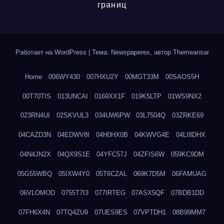
границ
Работает на WordPress
|
Тема: Newspaperex, автор
Themeansar
Home
006WY430
007HXU2Y
00MGT33M
00SAOS5H
00T70TIS
013UNCAI
0169XX1F
019K5LTP
01WS9NX2
023RN4UI
02SKVUL3
034UW6PW
03L7504Q
03ZRKE69
04CAZD3N
04EDWV8I
04H0HX0B
04KWVG4E
04LI8DHX
04N4JN2X
04QX9S1E
04YFC57J
04ZFIS6W
059KC9DM
05G55WBQ
05IXW4Y0
05T6CZAL
069K7D5M
06FAMUAG
06VLOMOD
0755T7I3
077IRTEG
07ASX5QF
07BDB1DD
07FH6X4N
07TQ4ZU9
07UES9ES
07VPTDH1
08B99MM7