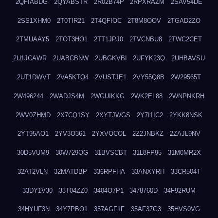
2QFIABDG
2QYABSTR
2R02B74P
2RPXRAZM
2SAV54DE
2SS1XHM0
2T0TIR21
2T4QFIOC
2T8M8OOV
2TGAD2ZO
2TMUAAY5
2TOT3HO1
2TT1JPJ0
2TVCNBU8
2TWC2CET
2U1JCAWR
2UABCBNW
2UBGKVBI
2UFYK23Q
2UHBAVSU
2UT1DWVT
2VA5KTQ4
2VUSTJE1
2VY55Q8B
2W29565T
2W496244
2WADJS4M
2WGUIKKG
2WK2EL88
2WNPNKRH
2WV0ZHMD
2X7CQ1SY
2XYTJWGS
2Y7I1IC2
2YKK8NSK
2YT95AO1
2YV3O361
2YXVOCOL
2Z2JNBKZ
2ZAJL9NV
30D5VUM9
30W729OG
31BVSCBT
31L8FP95
31M0MR2X
32AT2VLN
32MATDBP
336RPFHA
33ANXYRH
33CR504T
33DY1V30
33T04ZZ0
3404O7P1
3478760D
34F92RUM
34HYUF3N
34Y7PBO1
357AGF1F
35AF37G3
35HVS0VG