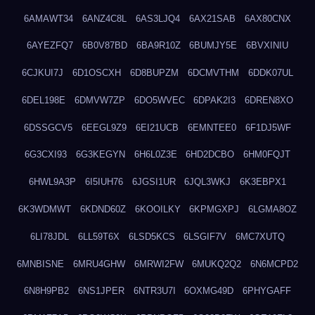
6AMAWT34
6ANZ4C8L
6AS3LJQ4
6AX21SAB
6AX80CNX
6AYEZFQ7
6B0V87BD
6BA9R10Z
6BUMJY5E
6BVXINIU
6CJKUI7J
6D1OSCXH
6D8BUPZM
6DCMVTHM
6DDK07UL
6DEL198E
6DMVW7ZP
6DO5WVEC
6DPAK2I3
6DREN8XO
6DSSGCV5
6EEGL9Z9
6EI21UCB
6EMNTEE0
6F1DJ5WF
6G3CXI93
6G3KEGYN
6H6L0Z3E
6HD2DCBO
6HM0FQJT
6HWL9A3P
6I5IUH76
6JGSI1UR
6JQL3WKJ
6K3EBPX1
6K3WDMWT
6KDND60Z
6KOOILKY
6KPMGXPJ
6LGMA8OZ
6LI78JDL
6LL59T6X
6LSD5KCS
6LSGIF7V
6MC7XUTQ
6MNBISNE
6MRU4GHW
6MRWI2FW
6MUKQ2Q2
6N6MCPD2
6N8H9PB2
6NS1JPER
6NTR3U7I
6OXMG49D
6PHYGAFF