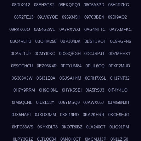
08DIX912
08EH3GS2
08EKQPQ9
08G6A3PD
08HJRZKG
08R2TE13
091V6YQE
0959345H
097C3BE4
09DI9AQ2
09RKK0JO
0A54G2WE
0A7RXWXI
0AG4NTTC
0AYXMFKC
0BO4RLHU
0BOHM258
0BPJ04DK
0BSHJVOT
0C9RGFN6
0CA5T1U9
0CMYI0KC
0D38QEGH
0DCJSPJ1
0DZMHHX1
0E9GCHCU
0EZ05K4R
0FFYUM84
0FLIL6GQ
0FXF2MUD
0G363XJW
0GI31E0A
0GJSAH4M
0GRH7XSL
0H17NT32
0H7Y9RRM
0H9OI0N1
0HYK5SEI
0IA5RSJ3
0IF4Y4UQ
0IM5QCNL
0IUZL33Y
0J6YMSQ9
0JAWX05J
0JMG9NJH
0JX5HAPI
0JXDX9ZM
0K8I19RD
0KA2KHRR
0KCE9EJG
0KFC83WS
0KHXDLT8
0KO7R0BZ
0LA240G7
0LIQ91PM
0LPY3G1Z
0LTLQ0B4
0M40H0CT
0MCMJJJP
0N1LZI50