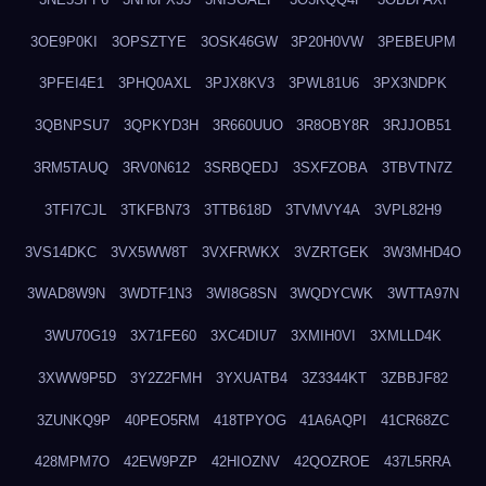
3OE9P0KI
3OPSZTYE
3OSK46GW
3P20H0VW
3PEBEUPM
3PFEI4E1
3PHQ0AXL
3PJX8KV3
3PWL81U6
3PX3NDPK
3QBNPSU7
3QPKYD3H
3R660UUO
3R8OBY8R
3RJJOB51
3RM5TAUQ
3RV0N612
3SRBQEDJ
3SXFZOBA
3TBVTN7Z
3TFI7CJL
3TKFBN73
3TTB618D
3TVMVY4A
3VPL82H9
3VS14DKC
3VX5WW8T
3VXFRWKX
3VZRTGEK
3W3MHD4O
3WAD8W9N
3WDTF1N3
3WI8G8SN
3WQDYCWK
3WTTA97N
3WU70G19
3X71FE60
3XC4DIU7
3XMIH0VI
3XMLLD4K
3XWW9P5D
3Y2Z2FMH
3YXUATB4
3Z3344KT
3ZBBJF82
3ZUNKQ9P
40PEO5RM
418TPYOG
41A6AQPI
41CR68ZC
428MPM7O
42EW9PZP
42HIOZNV
42QOZROE
437L5RRA