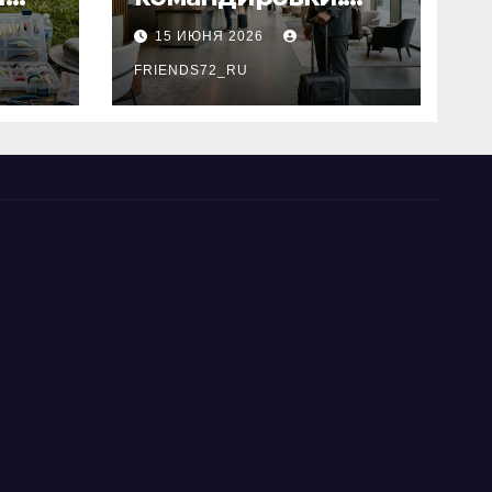
основные
15 ИЮНЯ 2026
критерии выбора
типы
FRIENDS72_RU