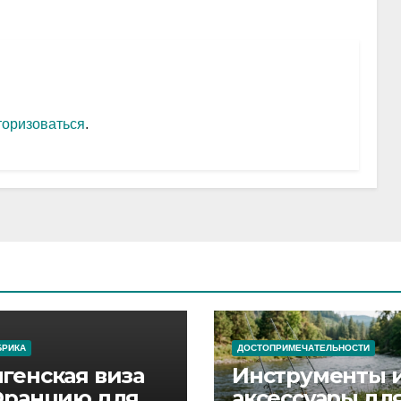
торизоваться
.
БРИКА
ДОСТОПРИМЕЧАТЕЛЬНОСТИ
генская виза
Инструменты 
Францию для
аксессуары дл