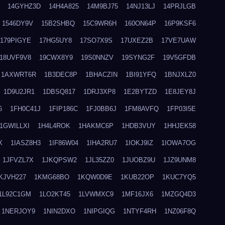
14GYHZ3D
14H4A825
14M9BJ75
14NJ13LJ
14PRJLGB
1546DY9V
15B2SHBQ
15C9WR6H
160ON64P
16P9KSF6
179PIGYE
17HG5UY8
17SO7X9S
17UXEZ2B
17VE7UAW
18UVF9V8
19CWX8Y9
19S0NNZV
19SYNG2F
19V5GFDB
1AXWRT6R
1B3DEC8P
1BHACZIN
1BI91YFQ
1BNJXLZ0
1D9U2JR1
1DBSQ817
1DRJ3XP8
1E2BYTZD
1E8JEY8J
6
1FH0C41J
1FIP186C
1FJ0BB6J
1FM8AVFQ
1FP03I5E
1GWILLXI
1H4L4ROK
1HAKMC6P
1HDB3VUY
1HHJEK58
X
1IASZ8H3
1IF86W04
1IHA2RU7
1IOKJ9IZ
1IOWA7OG
1JFVZL7X
1JKQPSW2
1JL35ZZ0
1JUOBZ9U
1JZ9UNM8
KJVH227
1KMG68BO
1KQW0D9E
1KUB22OP
1KUC7YQ5
1L92C1GM
1LO2KT45
1LVWMXC9
1MF16JX6
1MZGQ4D3
1NERJOY9
1NIN2DXO
1NIPGIQG
1NTYF4RH
1NZ06F8Q