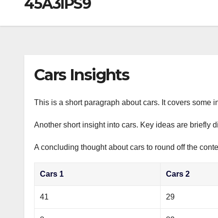
45A3IPS9
р
a
i
A
а
m
k
p
в
i
p
и
т
Cars Insights
ь
This is a short paragraph about cars. It covers some in
Another short insight into cars. Key ideas are briefly 
A concluding thought about cars to round off the conte
Cars 1
Cars 2
41
29