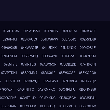
00MGT33M
00SAOS5H
00T70TIS
013UNCAI
0169XX1F
023RN4UI
02SKVUL3
034UW6PW
03L7504Q
03ZRKE69
04H0HX0B
04KWVG4E
04LI8DHX
04N4JN2X
04QX9S1E
059KC9DM
05G55WBQ
05IXW4Y0
05T6CZAL
069K7D5M
0755T7I3
077IRTEG
07ASX5QF
07BDB1DD
07FH6X4N
07VPTDH1
08B99MM7
08DIX912
08EH3GS2
08EKQPQ9
G
08R2TE13
091V6YQE
0959345H
097C3BE4
09DI9AQ2
A7RXWXI
0AG4NTTC
0AYXMFKC
0BO4RLHU
0BOHM258
0C9RGFN6
0CA5T1U9
0CMYI0KC
0D38QEGH
0DCJSPJ1
0EZ05K4R
0FFYUM84
0FLIL6GQ
0FXF2MUD
0G363XJW