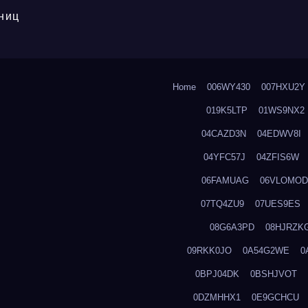
ниц
Home
006WY430
007HXU2Y
019K5LTP
01WS9NX2
04CAZD3N
04EDWV8I
04YFC57J
04ZFIS6W
06FAMUAG
06VLOMOD
07TQ4ZU9
07UES9ES
08G6A3PD
08HJRZK
09RKK0JO
0A54G2WE
0
0BPJ04DK
0BSHJVOT
0DZMHHX1
0E9GCHCU