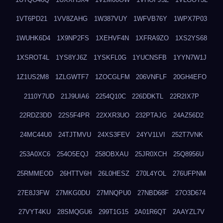
1VT6PD21
1VV8ZAHG
1W387VUY
1WFVB76Y
1WPX7P03
1WUHK6D4
1X9NP2FS
1XEHVF4N
1XFRA9ZO
1XS2YS68
1XSROT4L
1YS8YJ6Z
1YSKFL0G
1YUCNSFB
1YYN7W1J
1Z1US2M8
1ZLGWTF7
1ZOCGLFM
206VNFLF
20GH4EFO
2110Y7UD
21J9UIA6
2254Q10C
226DDKTL
22R2IX7P
22RDZ3DD
22S5F4PR
22XXR3UO
232PTAJG
24AZ56D2
24MC44U0
24TJTMVU
24XS3FEV
24YV1LVI
252T7VNK
253A0XC6
254O5EQJ
258OBXAU
25JR0XCH
25Q8956U
25RMMEOD
26HTTV6H
26L0HESZ
270L4YOL
276UFPNM
27E8J3FW
27MKG0DU
27MNQPU0
27NBD68F
27O3D674
27VYT4KU
28SMQGU6
299T1G15
2A01R6QT
2AAYZL7V