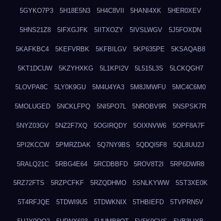
5GYKO7P3
5H18E5N3
5H4C8VII
5HANI4XK
5HER0XEV
5HNS21Z8
5IFXGJFK
5IITXOZY
5IVSLWGV
5J5FOXDN
5KAFKBC4
5KEFVRBK
5KFBILGV
5KP635PE
5KSAQAB8
5KT1DCUW
5KZYHXKG
5L1KPI2V
5L515L3S
5LCKQGH7
5LOVPA8C
5LY0K9GU
5M4U4YA3
5M8JMWFU
5MC4C6M0
5MOLUGED
5NCKLFPQ
5NI5PO7L
5NROBV9R
5NSPSK7R
5NYZ03GV
5NZ2F7XQ
5OGIRQDY
5OIXNVW6
5OPF8A7F
5PI2KCCW
5PMRZDAK
5Q7NY9BS
5QDQI5F8
5QL8UU2J
5RALQ21C
5RBG4E64
5RCDBBFD
5ROV8T2I
5RP6DWR8
5RZ72FTS
5RZPCFKF
5RZQDHMO
5SNLKYWW
5ST3XE0K
5T4RFJQE
5TDWI9U5
5TDWKNIX
5THBIEFD
5TVPRN5V