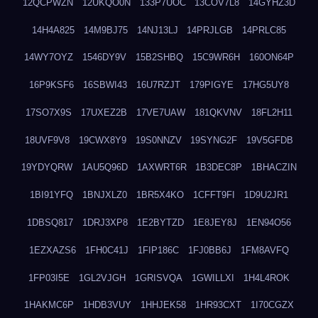
12QCPWZN
12UKQO0N
133P7UOC
13COV7L8
14GYHZ3D
14H4A825
14M9BJ75
14NJ13LJ
14PRJLGB
14PRLC85
14WY7OYZ
1546DY9V
15B2SHBQ
15C9WR6H
160ON64P
16P9KSF6
16SBWI43
16U7RZJT
179PIGYE
17HG5UY8
17SO7X9S
17UXEZ2B
17VE7UAW
181QKVNV
18FL2H11
18UVF9V8
19CWX8Y9
19S0NNZV
19SYNG2F
19V5GFDB
19YDYQRW
1AU5Q96D
1AXWRT6R
1B3DEC8P
1BHACZIN
1BI91YFQ
1BNJXLZ0
1BR5X4KO
1CFFT9FI
1D9U2JR1
1DBSQ817
1DRJ3XP8
1E2BYTZD
1E8JEY8J
1EN94O56
1EZXAZS6
1FH0C41J
1FIP186C
1FJ0BB6J
1FM8AVFQ
1FP03I5E
1GL2VJGH
1GRISVQA
1GWILLXI
1H4L4ROK
1HAKMC6P
1HDB3VUY
1HHJEK58
1HR93CXT
1I70CGZX