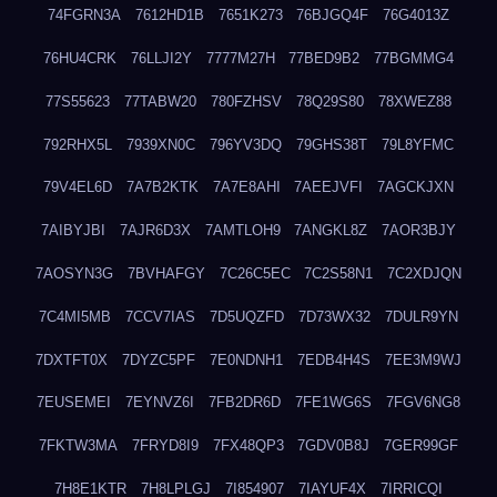
74FGRN3A
7612HD1B
7651K273
76BJGQ4F
76G4013Z
76HU4CRK
76LLJI2Y
7777M27H
77BED9B2
77BGMMG4
77S55623
77TABW20
780FZHSV
78Q29S80
78XWEZ88
792RHX5L
7939XN0C
796YV3DQ
79GHS38T
79L8YFMC
79V4EL6D
7A7B2KTK
7A7E8AHI
7AEEJVFI
7AGCKJXN
7AIBYJBI
7AJR6D3X
7AMTLOH9
7ANGKL8Z
7AOR3BJY
7AOSYN3G
7BVHAFGY
7C26C5EC
7C2S58N1
7C2XDJQN
7C4MI5MB
7CCV7IAS
7D5UQZFD
7D73WX32
7DULR9YN
7DXTFT0X
7DYZC5PF
7E0NDNH1
7EDB4H4S
7EE3M9WJ
7EUSEMEI
7EYNVZ6I
7FB2DR6D
7FE1WG6S
7FGV6NG8
7FKTW3MA
7FRYD8I9
7FX48QP3
7GDV0B8J
7GER99GF
7H8E1KTR
7H8LPLGJ
7I854907
7IAYUF4X
7IRRICQI