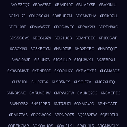
6AYEZFQ7
6B0V87BD
6BA9R10Z
6BUMJY5E
6BVXINIU
6CJKUI7J
6D1OSCXH
6D8BUPZM
6DCMVTHM
6DDK07UL
6DEL198E
6DMVW7ZP
6DO5WVEC
6DPAK2I3
6DREN8XO
6DSSGCV5
6EEGL9Z9
6EI21UCB
6EMNTEE0
6F1DJ5WF
6G3CXI93
6G3KEGYN
6H6L0Z3E
6HD2DCBO
6HM0FQJT
6HWL9A3P
6I5IUH76
6JGSI1UR
6JQL3WKJ
6K3EBPX1
6K3WDMWT
6KDND60Z
6KOOILKY
6KPMGXPJ
6LGMA8OZ
6LI78JDL
6LL59T6X
6LSD5KCS
6LSGIF7V
6MC7XUTQ
6MNBISNE
6MRU4GHW
6MRWI2FW
6MUKQ2Q2
6N6MCPD2
6N8H9PB2
6NS1JPER
6NTR3U7I
6OXMG49D
6PHYGAFF
6PM1Z7A5
6PO2WC0X
6PPNPOF5
6Q23B2FW
6QE19FL3
6QEEKCMR
6QKOAUOS
6QVIJ1K1
6R431JL5
6RGMWOLX