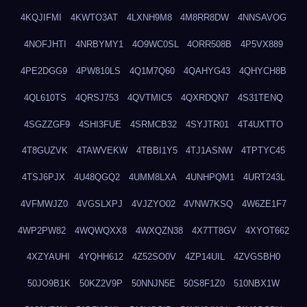
4KQJIFMI
4KWTO3AT
4LXNH9M8
4M8RR8DW
4NNSAVOG
4NOFJHTI
4NRBYMY1
4O9WC0SL
4ORR508B
4P5VX889
4PE2DGG9
4PW810LS
4Q1M7Q60
4QAHYG43
4QHYCH8B
4QL610TS
4QRSJ753
4QVTMIC5
4QXRDQN7
4S31TENQ
4SGZZGF9
4SHI3FUE
4SRMCB32
4SYJTR01
4T4UXTTO
4T8GUZVK
4TAWVEKW
4TBBI1Y5
4TJ1ASNW
4TPTYC45
4TSJ6PJX
4U48QGQ2
4UMM8LXA
4UNHPQM1
4URT243L
4VFMWJZ0
4VGSLXPJ
4VJZYO02
4VNW7KSQ
4W6ZE1F7
4WP2PW82
4WQWQXX8
4WXQZN38
4X7TT8GV
4XYOT662
4XZYAUHI
4YQHH612
4Z52SO0V
4ZP14UIL
4ZVGSBH0
50JO9B1K
50KZ2V9P
50NNJN5E
50S8F1Z0
510NBX1W