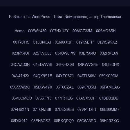
Работает на WordPress
|
Тема: Newspaperex, автор
Themeansar
Home
006WY430
007HXU2Y
00MGT33M
00SAOS5H
00T70TIS
013UNCAI
0169XX1F
019K5LTP
01WS9NX2
023RN4UI
02SKVUL3
034UW6PW
03L7504Q
03ZRKE69
04CAZD3N
04EDWV8I
04H0HX0B
04KWVG4E
04LI8DHX
04N4JN2X
04QX9S1E
04YFC57J
04ZFIS6W
059KC9DM
05G55WBQ
05IXW4Y0
05T6CZAL
069K7D5M
06FAMUAG
06VLOMOD
0755T7I3
077IRTEG
07ASX5QF
07BDB1DD
07FH6X4N
07TQ4ZU9
07UES9ES
07VPTDH1
08B99MM7
08DIX912
08EH3GS2
08EKQPQ9
08G6A3PD
08HJRZKG