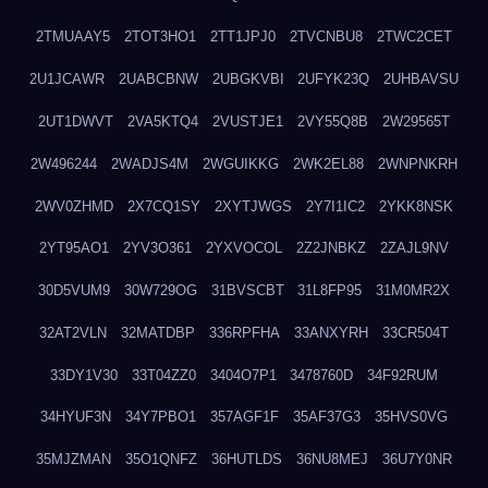
2TMUAAY5
2TOT3HO1
2TT1JPJ0
2TVCNBU8
2TWC2CET
2U1JCAWR
2UABCBNW
2UBGKVBI
2UFYK23Q
2UHBAVSU
2UT1DWVT
2VA5KTQ4
2VUSTJE1
2VY55Q8B
2W29565T
2W496244
2WADJS4M
2WGUIKKG
2WK2EL88
2WNPNKRH
2WV0ZHMD
2X7CQ1SY
2XYTJWGS
2Y7I1IC2
2YKK8NSK
2YT95AO1
2YV3O361
2YXVOCOL
2Z2JNBKZ
2ZAJL9NV
30D5VUM9
30W729OG
31BVSCBT
31L8FP95
31M0MR2X
32AT2VLN
32MATDBP
336RPFHA
33ANXYRH
33CR504T
33DY1V30
33T04ZZ0
3404O7P1
3478760D
34F92RUM
34HYUF3N
34Y7PBO1
357AGF1F
35AF37G3
35HVS0VG
35MJZMAN
35O1QNFZ
36HUTLDS
36NU8MEJ
36U7Y0NR