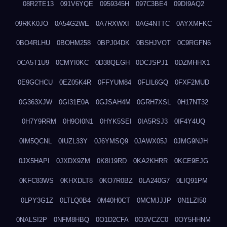
08R2TE13
091V6YQE
0959345H
097C3BE4
09DI9AQ2
09RKK0JO
0A54G2WE
0A7RXWXI
0AG4NTTC
0AYXMFKC
0BO4RLHU
0BOHM258
0BPJ04DK
0BSHJVOT
0C9RGFN6
0CA5T1U9
0CMYI0KC
0D38QEGH
0DCJSPJ1
0DZMHHX1
0E9GCHCU
0EZ05K4R
0FFYUM84
0FLIL6GQ
0FXF2MUD
0G363XJW
0GI31E0A
0GJSAH4M
0GRH7XSL
0H17NT32
0H7Y9RRM
0H9OI0N1
0HYK5SEI
0IA5RSJ3
0IF4Y4UQ
0IM5QCNL
0IUZL33Y
0J6YMSQ9
0JAWX05J
0JMG9NJH
0JX5HAPI
0JXDX9ZM
0K8I19RD
0KA2KHRR
0KCE9EJG
0KFC83WS
0KHXDLT8
0KO7R0BZ
0LA240G7
0LIQ91PM
0LPY3G1Z
0LTLQ0B4
0M40H0CT
0MCMJJJP
0N1LZI50
0NALSI2P
0NFM8HBQ
0O1D2CFA
0O3VCZC0
0OY5HHNM