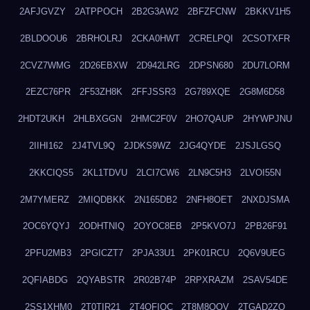
2AFJGVZY
2ATPPOCH
2B2G3AW2
2BFZFCNW
2BKKV1H5
2BLDOOU6
2BRHOLRJ
2CKA0HWT
2CRELPQI
2CSOTXFR
2CVZ7WMG
2D26EBXW
2D942LRG
2DPSN680
2DU7LORM
2EZC76PR
2F53ZH8K
2FFJSSR3
2G789XQE
2G8M6D58
2HDT2UKH
2HLBXGGN
2HMC2F0V
2HO7QAUP
2HYWPJNU
2IIHI162
2J4TVL9Q
2JDKS9WZ
2JG4QYDE
2JSJLGSQ
2KKCIQS5
2KL1TDVU
2LCI7CW6
2LN9C5H3
2LVOI55N
2M7YMERZ
2MIQDBKK
2N165DB2
2NFH8OET
2NXDJSMA
2OC6YQYJ
2ODHTNIQ
2OYOC8EB
2P5KVO7J
2PB26F91
2PFU2MB3
2PGICZT7
2PJA33U1
2PK01RCU
2Q6V9UEG
2QFIABDG
2QYABSTR
2R02B74P
2RPXRAZM
2SAV54DE
2SS1XHM0
2T0TIR21
2T4QFIOC
2T8M8OOV
2TGAD2ZO