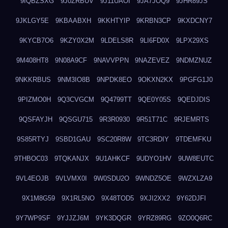
9IQBZSXG
9J0ZRBUV
9J11UAOI
9JA7JOQ9
9JHR89JS
9JKLGY5E
9KBAABXH
9KKHTYIP
9KRBN3CP
9KXDCNY7
9KYCB7O6
9KZY0X2M
9LDELS8R
9LI6FD0X
9LPX29XS
9M408HT8
9N08A9CF
9NAVVPPN
9NAZEVEZ
9NDMZNUZ
9NKKRBUS
9NM3IO8B
9NPDK8EO
9OKXN2KX
9PGFG1J0
9PIZMO0H
9Q3CVGCM
9Q4799TT
9QE0Y05S
9QEDJDIS
9QSFAYJH
9QSGU715
9R3R0930
9R51T71C
9RJEMRTS
9S85RTYJ
9SBD1GAU
9SC20R8W
9TC3RDIY
9TDEMFKU
9THBOC03
9TQKANJX
9U1AHKCF
9UDYO1HV
9UW8EUTC
9VL4EOJB
9VLVMX0I
9W0SDU2O
9WNDZ5OE
9WZXLZA9
9X1M8G59
9X1RL5NO
9X48TOD5
9XJI2XX2
9Y62DJFI
9Y7WP9SF
9YJJZJ6M
9YK3DQGR
9YRZ89RG
9ZO0Q6RC