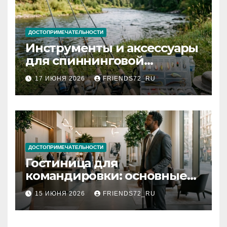
ДОСТОПРИМЕЧАТЕЛЬНОСТИ
Инструменты и аксессуары
для спиннинговой
рыбалки: назначение и
17 ИЮНЯ 2026
FRIENDS72_RU
типы
ДОСТОПРИМЕЧАТЕЛЬНОСТИ
Гостиница для
командировки: основные
критерии выбора
15 ИЮНЯ 2026
FRIENDS72_RU