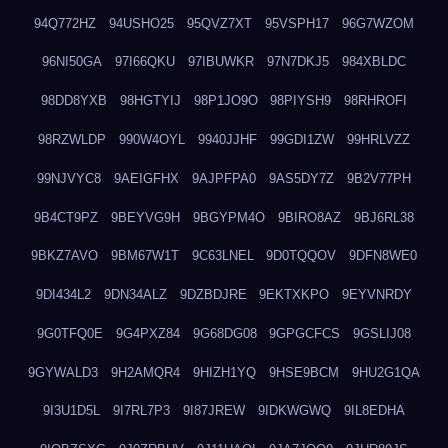
94Q772HZ
94USHO25
95QVZ7XT
95VSPH17
96G7WZOM
96NI50GA
97I66QKU
97IBUWKR
97N7DKJ5
984XBLDC
98DD8YXB
98HGTYIJ
98P1JO9O
98PIYSH9
98RHROFI
98RZWLDP
990W4OYL
9940JJHF
99GDI1ZW
99HRLVZZ
99NJVYC8
9AEIGFHX
9AJPFPA0
9AS5DY7Z
9B2V77PH
9B4CT9PZ
9BEYVG9H
9BGYPM4O
9BIRO8AZ
9BJ6RL38
9BKZ7AVO
9BM67W1T
9C63LNEL
9D0TQQOV
9DFN8WE0
9DI434L2
9DN34ALZ
9DZBDJRE
9EKTXKPO
9EYVNRDY
9G0TFQ0E
9G4PXZ84
9G68DG08
9GPGCFCS
9GSLIJ08
9GYWALD3
9H2AMQR4
9HIZH1YQ
9HSE9BCM
9HU2G1QA
9I3U1D5L
9I7RL7P3
9I87JREW
9IDKWGWQ
9IL8EDHA