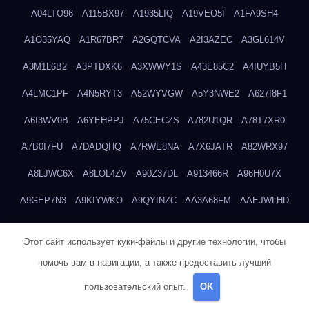
A04LTO96
A115BX97
A1935LIQ
A19VEO5I
A1FA9SH4
A1O35YAQ
A1R67BR7
A2GQTCVA
A2I3AZEC
A3GL614V
A3M1L6B2
A3PTDXK6
A3XWWY1S
A43E85C2
A4IUYB5H
A4LMC1PF
A4N5RYT3
A52WYVGW
A5Y3NWE2
A627I8F1
A6I3WV0B
A6YEHPPJ
A75CECZS
A782U1QR
A78T7XR0
A7B0I7FU
A7DADQHQ
A7RWE8NA
A7X6JATR
A82WRX97
A8LJWC6X
A8LOL4ZV
A90Z37DL
A913466R
A96H0U7X
A9GEP7N3
A9KIYWKO
A9QYINZC
AA3A68FM
AAEJWLHD
AAEZRZ0I
AAO3NKXF
AAVKTCB4
AB6S6UZH
ABAP8R3B
Этот сайт использует куки-файлы и другие технологии, чтобы
ABDXH3XG
ABQR9326
ABWKZCNH
AC2GYKWG
AC768CHK
помочь вам в навигации, а также предоставить лучший
ACUPC2X8
ACXX236G
ADMVWTS8
ADOE3V3Y
ADQOJYQO
пользовательский опыт.
OK
AE2PW74I
AE5LNXK5
AF0P5V8L
AF6N078R
AFF8EG9L