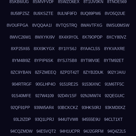
8SKB6IUG
8SMVFVDF
8SWZO6EX
8T1UV0KN
8TNOE569
8U58PZ5Z
8U9XSZTE
8ULNF9FD
8UQ89PM6
8VO5Q2UE
8VOUFPGA
8VQQAA1I
8VTQSTRQ
8WAVTFXG
8WSU0MSW
8WVC26W1
8WXYKI9V
8X4X9YOL
8X79OPDP
8XCY80VZ
8XP25X65
8XX9KYGX
8Y1IYS6J
8YAACL5S
8YKVAXRE
8YM48I9Z
8YPIP6SK
8YSJ7SB8
8YT98V0E
8YTM92ET
8ZC9YBAN
8ZFZMEEQ
8ZPDT42T
8ZYB2DUK
902YJAIU
904RTRGF
90GLHP4O
9151RE2S
91536XNC
91M6TF5C
91S40MFE
927W4109
92D4V1SF
92NJMW74
92QEGUIC
92QF91PP
939W5AR4
93BCKCKZ
93HKS0RJ
93KMD0XZ
93L2IZDP
93Q1LPRJ
944UTVW8
94555E9U
94CLT1XT
94CQZMDW
94E5VQT2
94H1UCPR
94J2GRFM
94Q4Z2L5