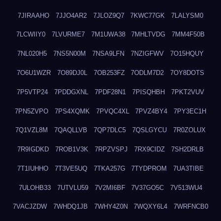
7JIRAAHO
7JJO4AR2
7JLOZ9Q7
7KWC77GK
7LALYSM0
7LCWIIY0
7LVURME7
7M1UWA38
7MHLTVDG
7MM4F50B
7NL020H5
7NS5N00M
7NSA9LFN
7NZIGFWV
7O15HQUY
7O6U1WZR
7O89DJ0L
7OB253FZ
7ODLM7D2
7OY8DOTS
7P5VTP24
7PDDGXNL
7PDF28N1
7PISQHBH
7PKT2VUV
7PN5ZVPO
7PS4XQMK
7PVQC4XL
7PVZ4BY4
7PY3EC1H
7Q1VZL8M
7QAQLLVB
7QP7DLC5
7QSLGYCU
7R0ZOLUX
7R9IGDKD
7ROB1V3K
7RPZVSPJ
7RX9CIDZ
7SH2DRLB
7T1IUHHO
7T3VE5UQ
7TKA257G
7TYDPROM
7UA3TIBE
7ULOHB33
7UTVLU59
7V2MI6BF
7V37GO5C
7V513WU4
7VACJZDW
7WHDQ1JB
7WHY4Z0N
7WQXY6L4
7WRFNCB0