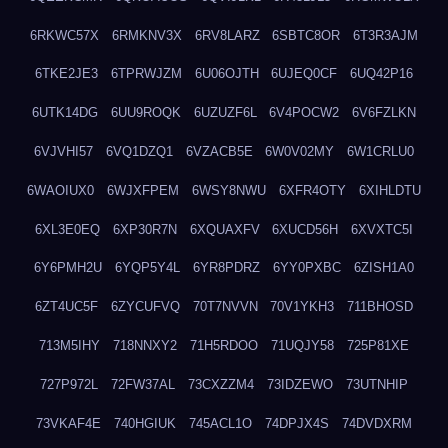
6RKWC57X
6RMKNV3X
6RV8LARZ
6SBTC8OR
6T3R3AJM
6TKE2JE3
6TPRWJZM
6U06OJTH
6UJEQ0CF
6UQ42P16
6UTK14DG
6UU9ROQK
6UZUZF6L
6V4POCW2
6V6FZLKN
6VJVHI57
6VQ1DZQ1
6VZACB5E
6W0V02MY
6W1CRLU0
6WAOIUX0
6WJXFPEM
6WSY8NWU
6XFR4OTY
6XIHLDTU
6XL3E0EQ
6XP30R7N
6XQUAXFV
6XUCD56H
6XVXTC5I
6Y6PMH2U
6YQP5Y4L
6YR8PDRZ
6YY0PXBC
6ZISH1A0
6ZT4UC5F
6ZYCUFVQ
70T7NVVN
70V1YKH3
711BHOSD
713M5IHY
718NNXY2
71H5RDOO
71UQJY58
725P81XE
727P972L
72FW37AL
73CXZZM4
73IDZEWO
73UTNHIP
73VKAF4E
740HGIUK
745ACL1O
74DPJX4S
74DVDXRM