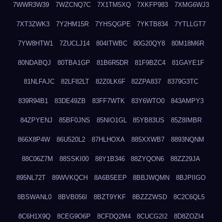
7WWR3W39
7WZCNQ7C
7X1TM5XQ
7XKFP983
7XMG6WJ3
7XT3ZWK3
7Y2HM15R
7YHSQGPE
7YKTB834
7YTLLGT7
7YW8HTW1
7ZUCLJ14
804ITWBC
80G20QY8
80M18M6R
80NDABQJ
80TBA1GP
81B6R5DR
81F9BZC4
81GAYE1F
81NLFAJC
82LF82LT
82Z0LK6F
82ZPA837
8379G3TC
839R94B1
83DE49ZB
83FF7WTK
83Y6WTO0
843AMPY3
84ZPYENJ
85BF0JNS
85NIO1GL
85YB83US
85Z8IMBR
866X8P4W
86U520L2
87HLHOXA
885XXWB7
8893NQNM
88C06Z7M
88SSKI00
88Y1B346
88ZYQON6
88ZZ29JA
895NL72T
89WVKQCH
8A6B5EEP
8BBJWQMN
8BJPIIGO
8BSWANL0
8BVB056I
8BZT9YKF
8BZZZWSD
8C2C6QL5
8C6H1X9Q
8CEG9O6P
8CFDQ2M4
8CUCG2I2
8D8ZOZI4