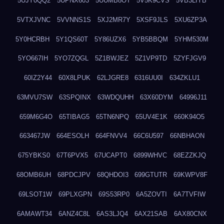
5UJY0QQ2
5UPNX603
5UUMB8OT
5V5K9CVS
5VB3LIYB
5VTXJVNC
5VVNNS1S
5XJ2MR7Y
5XSF9JLS
5XU6ZP3A
5Y0HCRBH
5Y1QS60T
5Y86UZX6
5YB5BBQM
5YHM530M
5YO667IH
5YO7ZQGL
5Z1BWJEZ
5Z1VP9TD
5ZYFJGV9
60IZ2Y44
60X8LPUK
62LJGRE8
6316UU0I
634ZKLU1
63MVU7SW
63SPQINX
63WDQUHH
63X60DYM
64996J11
659M6G4O
65TIBAG5
65TN6NPQ
65UV4E1K
660K94O5
663467JW
664ESOLH
664FNVV4
66C6U597
66NBHAON
675YBKS0
67T6PVX5
67UCAPT0
6899WHVC
68EZZKJQ
68OMB6UH
68PDCJPV
68QHDOI3
699GTUTR
69KWPV8F
69LSOT1W
69PLXGPN
69S53RP0
6A5ZOVTI
6A7TVFIW
6AMAWT34
6ANZ4C8L
6AS3LJQ4
6AX21SAB
6AX80CNX