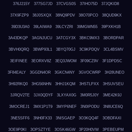
376J215Y
377SG7JD
37CVGS0S
37IHO75D
37JQKID8
37X9FZP9
38J0SXQX
38NQ9PDV
38O70PCO
38QUD9KX
39D3U3A0
39LAIWA9
39LCYZRI
39MGWN55
39PXKH1B
3A43DKQP
3AGNJUCU
3ATCGY3X
3BKC9MX3
3BORDPAR
3BVH0QRQ
3BWP93L1
3BYQ70GJ
3C9KPDQV
3CL4BSMV
3EIFINEE
3EORXV8Z
3EQ3JWOM
3F09CZ9V
3F1DPDSC
3F84EALY
3GGDN4OR
3GKCN4NY
3GVOCWRP
3H28UNEO
3H92RKQ0
3HG56NHN
3HHJ1KQM
3HSTLPXX
3HSUVSEU
3JRQV2TE
3JX0QDYF
3LXYAX0G
3M0R5J0Y
3ME42K9J
3MOCREJ1
3MX1P1T9
3MYP6NEF
3N0IPODU
3N8UCE6Q
3NE5SFF6
3NH0FX33
3NISGAEP
3O3KQQ4F
3OBDFAXI
3OE9P0KI
3OPSZTYE
3OSK46GW
3P20H0VW
3PEBEUPM