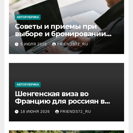
АВТОРУБРИКА
Советы и приемы при
выборе и бронировании
авиабилетов
5 ИЮЛЯ 2026
FRIENDS72_RU
АВТОРУБРИКА
Шенгенская виза во
Францию для россиян в
2026 году: сроки от 3 дней
18 ИЮНЯ 2026
FRIENDS72_RU
и список необходимых
документов