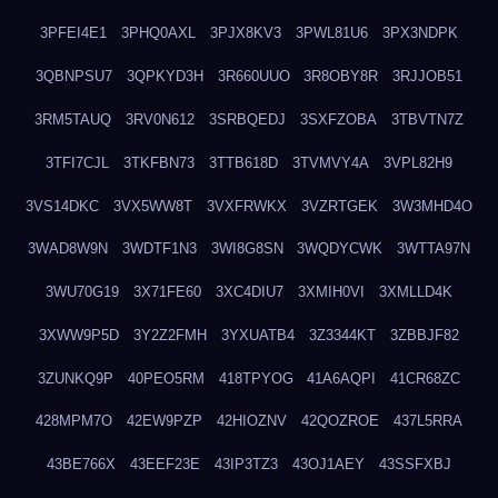
3PFEI4E1
3PHQ0AXL
3PJX8KV3
3PWL81U6
3PX3NDPK
3QBNPSU7
3QPKYD3H
3R660UUO
3R8OBY8R
3RJJOB51
3RM5TAUQ
3RV0N612
3SRBQEDJ
3SXFZOBA
3TBVTN7Z
3TFI7CJL
3TKFBN73
3TTB618D
3TVMVY4A
3VPL82H9
3VS14DKC
3VX5WW8T
3VXFRWKX
3VZRTGEK
3W3MHD4O
3WAD8W9N
3WDTF1N3
3WI8G8SN
3WQDYCWK
3WTTA97N
3WU70G19
3X71FE60
3XC4DIU7
3XMIH0VI
3XMLLD4K
3XWW9P5D
3Y2Z2FMH
3YXUATB4
3Z3344KT
3ZBBJF82
3ZUNKQ9P
40PEO5RM
418TPYOG
41A6AQPI
41CR68ZC
428MPM7O
42EW9PZP
42HIOZNV
42QOZROE
437L5RRA
43BE766X
43EEF23E
43IP3TZ3
43OJ1AEY
43SSFXBJ