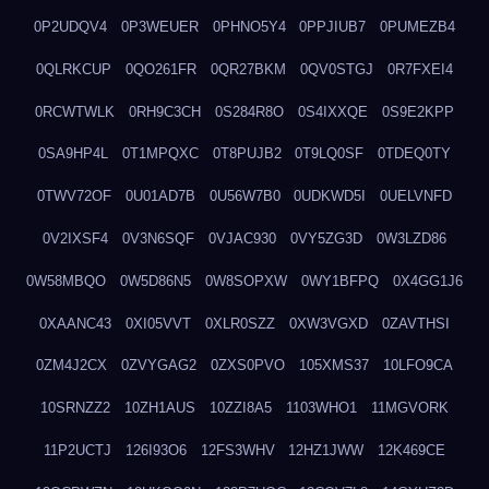
0P2UDQV4
0P3WEUER
0PHNO5Y4
0PPJIUB7
0PUMEZB4
0QLRKCUP
0QO261FR
0QR27BKM
0QV0STGJ
0R7FXEI4
0RCWTWLK
0RH9C3CH
0S284R8O
0S4IXXQE
0S9E2KPP
0SA9HP4L
0T1MPQXC
0T8PUJB2
0T9LQ0SF
0TDEQ0TY
0TWV72OF
0U01AD7B
0U56W7B0
0UDKWD5I
0UELVNFD
0V2IXSF4
0V3N6SQF
0VJAC930
0VY5ZG3D
0W3LZD86
0W58MBQO
0W5D86N5
0W8SOPXW
0WY1BFPQ
0X4GG1J6
0XAANC43
0XI05VVT
0XLR0SZZ
0XW3VGXD
0ZAVTHSI
0ZM4J2CX
0ZVYGAG2
0ZXS0PVO
105XMS37
10LFO9CA
10SRNZZ2
10ZH1AUS
10ZZI8A5
1103WHO1
11MGVORK
11P2UCTJ
126I93O6
12FS3WHV
12HZ1JWW
12K469CE