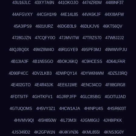
43U16JLC
43XY7A9N
441OKOJO
4474ZR0W
4489NF37
44AFGVXY
44CGH1H9
44E14L85
44VA5KJF
44XI8AFW
45A3IPS9
4601IURZ
46DGB3L9
46DLKJV6
46KT56QV
4728GJZN
47CQFY0O
47JMVITW
47TRZS70
47W8J2J2
48QJBQ0X
49MZ8W4O
49R1GYE9
49SPF3MJ
49WWVPJU
4B13IA3F
4B1N5SGO
4BOKJ6KQ
4C9HCESS
4D64LFAR
4D90P4CC
4DV2LKB3
4DWPQY14
4DYW6NWM
4DZ5J3RQ
4E402GTO
4E4R43JK
4EE6J1ME
4ENC34CO
4F88GRG8
4FDT5ITF
4GHTKFV1
4GJRPJFP
4GLC8SBG
4GOTUJAD
4GTUQOMS
4H5VY3Z1
4HCW1AJA
4HINPU4S
4HSR603T
4HVMV9QI
4I5H850W
4IL73M3I
4JGM8GIJ
4JH8IPKK
4JS349D2
4K2GFW1N
4K4KVN36
4KML855I
4KNS3G0Y