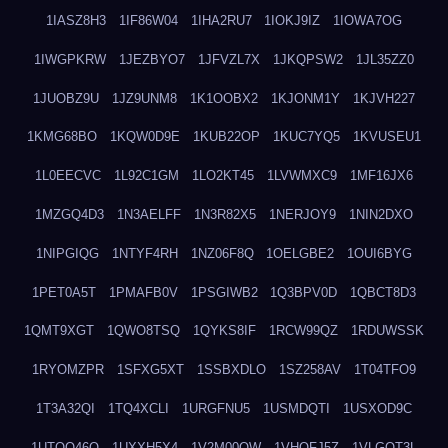
1IASZ8H3
1IF86W04
1IHA2RU7
1IOKJ9IZ
1IOWA7OG
1IWGPKRW
1JEZBYO7
1JFVZL7X
1JKQPSW2
1JL35ZZ0
1JUOBZ9U
1JZ9UNM8
1K1OOBX2
1KJONM1Y
1KJVH227
1KMG68BO
1KQW0D9E
1KUB22OP
1KUC7YQ5
1KVUSEU1
1L0EECVC
1L92C1GM
1LO2KT45
1LVWMXC9
1MF16JX6
1MZGQ4D3
1N3AELFF
1N3R82X5
1NERJOY9
1NIN2DXO
1NIPGIQG
1NTYF4RH
1NZ06F8Q
1OELGBE2
1OUI6BYG
1PET0A5T
1PMAFB0V
1PSGIWB2
1Q3BPV0D
1QBCT8D3
1QMT9XGT
1QWO8TSQ
1QYKS8IF
1RCW99QZ
1RDUWSSK
1RYOMZPR
1SFXG5XT
1SSBXDLO
1SZ258AV
1T04TFO9
1T3A32QI
1TQ4XCLI
1URGFNU5
1USMDQTI
1USXOD9C
1UTQO46Q
1UXXH5X4
1V2M00OW
1VHOFJ5Z
1VLGOT3L