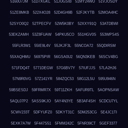
5160U7JM
51D7XGKL
51JUGSIB
51MY24WU
51VJOSDY
51ZE8MKB
522X4O28
52D4GH9B
52FJKYTB
52MOA4HC
52SYO0Q2
52TPECFV
52W5K0BY
52XXY91Q
53ATDBWI
53EKZAMH
53Z8FUAW
54PKU5CO
551HGV0S
553WPS4S
55FLR3W1
55IE9L4V
55JKJF3L
55NCOA72
55QDIRSM
55XAQHMU
56975PIR
56GSA0U2
56QN3KEB
56SCV4BG
571FDQ4T
5771DEGW
57G6BV7Y
57IUFJJS
57LA2HJ6
57N9R0VG
57Z141YR
584ZQC53
58G12L5U
595U946N
59BSESDJ
59FRMR7X
59T11ZKH
5AFUR9TL
5AOPNSAW
5AQL07P2
5ASS9KJO
5AY4N3YE
5B3AF4SH
5CDCU7YL
5CWV233T
5DFYUFZ0
5DKYT31C
5DM253CG
5E4JC1TI
5EXK7A7W
5F447S51
5FMM242C
5FNR39CT
5GEF3377