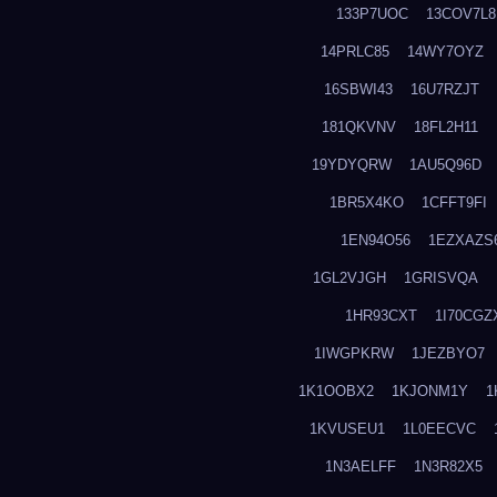
133P7UOC
13COV7L8
14PRLC85
14WY7OYZ
16SBWI43
16U7RZJT
181QKVNV
18FL2H11
19YDYQRW
1AU5Q96D
1BR5X4KO
1CFFT9FI
1EN94O56
1EZXAZS
1GL2VJGH
1GRISVQA
1HR93CXT
1I70CGZ
1IWGPKRW
1JEZBYO7
1K1OOBX2
1KJONM1Y
1
1KVUSEU1
1L0EECVC
1N3AELFF
1N3R82X5