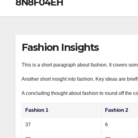
8N8F04EH
р
a
i
A
а
m
k
p
в
i
p
и
т
Fashion Insights
ь
This is a short paragraph about fashion. It covers som
Another short insight into fashion. Key ideas are brief
A concluding thought about fashion to round off the co
Fashion 1
Fashion 2
37
6