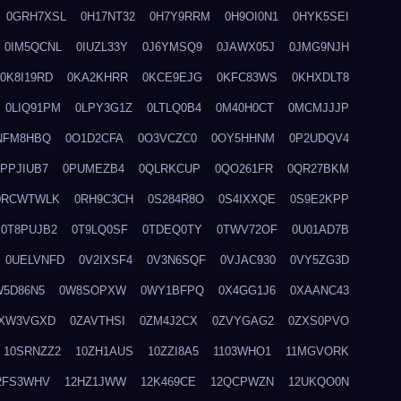
0GRH7XSL
0H17NT32
0H7Y9RRM
0H9OI0N1
0HYK5SEI
0IM5QCNL
0IUZL33Y
0J6YMSQ9
0JAWX05J
0JMG9NJH
0K8I19RD
0KA2KHRR
0KCE9EJG
0KFC83WS
0KHXDLT8
0LIQ91PM
0LPY3G1Z
0LTLQ0B4
0M40H0CT
0MCMJJJP
NFM8HBQ
0O1D2CFA
0O3VCZC0
0OY5HHNM
0P2UDQV4
0PPJIUB7
0PUMEZB4
0QLRKCUP
0QO261FR
0QR27BKM
0RCWTWLK
0RH9C3CH
0S284R8O
0S4IXXQE
0S9E2KPP
0T8PUJB2
0T9LQ0SF
0TDEQ0TY
0TWV72OF
0U01AD7B
0UELVNFD
0V2IXSF4
0V3N6SQF
0VJAC930
0VY5ZG3D
W5D86N5
0W8SOPXW
0WY1BFPQ
0X4GG1J6
0XAANC43
XW3VGXD
0ZAVTHSI
0ZM4J2CX
0ZVYGAG2
0ZXS0PVO
10SRNZZ2
10ZH1AUS
10ZZI8A5
1103WHO1
11MGVORK
2FS3WHV
12HZ1JWW
12K469CE
12QCPWZN
12UKQO0N