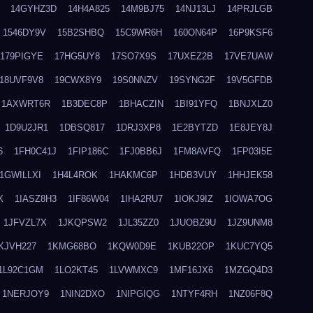
14GYHZ3D
14H4A825
14M9BJ75
14NJ13LJ
14PRJLGB
1546DY9V
15B2SHBQ
15C9WR6H
160ON64P
16P9KSF6
179PIGYE
17HG5UY8
17SO7X9S
17UXEZ2B
17VE7UAW
18UVF9V8
19CWX8Y9
19S0NNZV
19SYNG2F
19V5GFDB
1AXWRT6R
1B3DEC8P
1BHACZIN
1BI91YFQ
1BNJXLZ0
1D9U2JR1
1DBSQ817
1DRJ3XP8
1E2BYTZD
1E8JEY8J
6
1FH0C41J
1FIP186C
1FJ0BB6J
1FM8AVFQ
1FP03I5E
1GWILLXI
1H4L4ROK
1HAKMC6P
1HDB3VUY
1HHJEK58
X
1IASZ8H3
1IF86W04
1IHA2RU7
1IOKJ9IZ
1IOWA7OG
1JFVZL7X
1JKQPSW2
1JL35ZZ0
1JUOBZ9U
1JZ9UNM8
KJVH227
1KMG68BO
1KQW0D9E
1KUB22OP
1KUC7YQ5
1L92C1GM
1LO2KT45
1LVWMXC9
1MF16JX6
1MZGQ4D3
1NERJOY9
1NIN2DXO
1NIPGIQG
1NTYF4RH
1NZ06F8Q