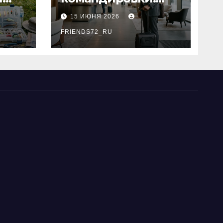
основные
15 ИЮНЯ 2026
критерии выбора
типы
FRIENDS72_RU