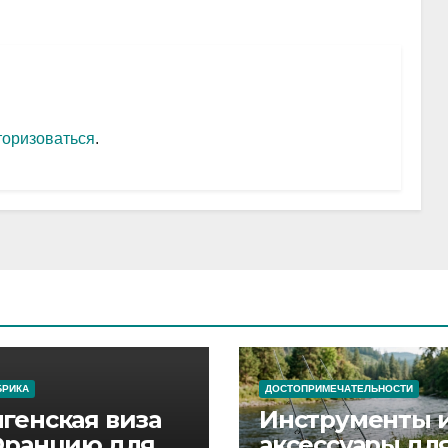
торизоваться
.
БРИКА
ДОСТОПРИМЕЧАТЕЛЬНОСТИ
генская виза
Инструменты 
Францию для
аксессуары дл