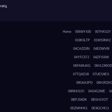
ниц
Home
006WY430
007HXU2Y
019K5LTP
01WS9NX2
04CAZD3N
04EDWV8I
04YFC57J
04ZFIS6W
06FAMUAG
06VLOMOD
07TQ4ZU9
07UES9ES
08G6A3PD
08HJRZK
09RKK0JO
0A54G2WE
0
0BPJ04DK
0BSHJVOT
0DZMHHX1
0E9GCHCU