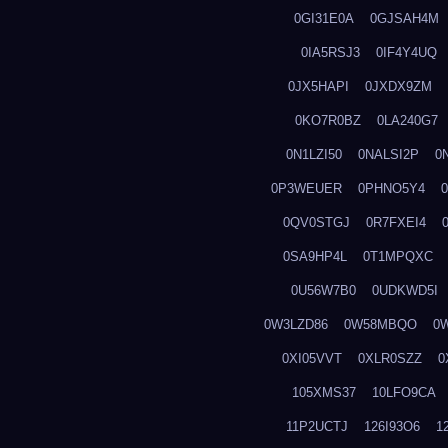
0GI31E0A
0GJSAH4M
0IA5RSJ3
0IF4Y4UQ
0JX5HAPI
0JXDX9ZM
0KO7R0BZ
0LA240G7
0N1LZI50
0NALSI2P
0
0P3WEUER
0PHNO5Y4
0QV0STGJ
0R7FXEI4
0SA9HP4L
0T1MPQXC
0U56W7B0
0UDKWD5I
0W3LZD86
0W58MBQO
0
0XI05VVT
0XLR0SZZ
0
105XMS37
10LFO9CA
11P2UCTJ
126I93O6
1