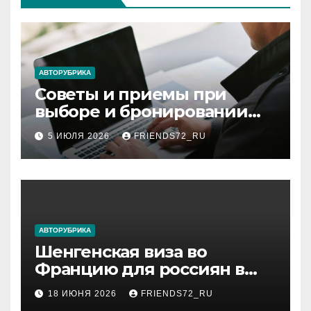
АВТОРУБРИКА
Советы и приемы при
выборе и бронировании
авиабилетов
5 ИЮЛЯ 2026
FRIENDS72_RU
АВТОРУБРИКА
Шенгенская виза во
Францию для россиян в
2026 году: сроки от 3 дней
18 ИЮНЯ 2026
FRIENDS72_RU
и список необходимых