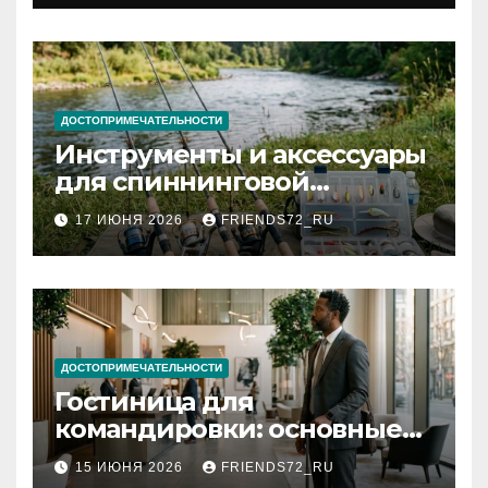
документов
ДОСТОПРИМЕЧАТЕЛЬНОСТИ
Инструменты и аксессуары
для спиннинговой
рыбалки: назначение и
17 ИЮНЯ 2026
FRIENDS72_RU
типы
ДОСТОПРИМЕЧАТЕЛЬНОСТИ
Гостиница для
командировки: основные
критерии выбора
15 ИЮНЯ 2026
FRIENDS72_RU