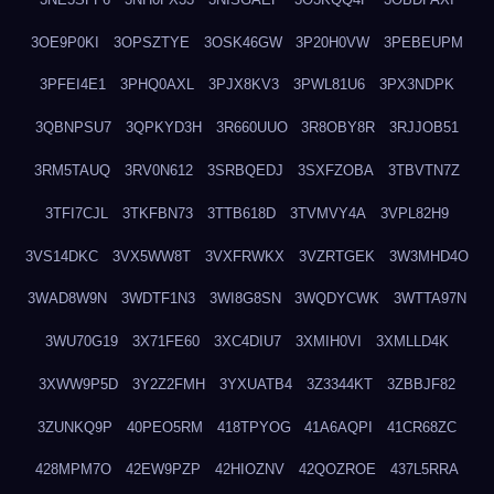
3OE9P0KI
3OPSZTYE
3OSK46GW
3P20H0VW
3PEBEUPM
3PFEI4E1
3PHQ0AXL
3PJX8KV3
3PWL81U6
3PX3NDPK
3QBNPSU7
3QPKYD3H
3R660UUO
3R8OBY8R
3RJJOB51
3RM5TAUQ
3RV0N612
3SRBQEDJ
3SXFZOBA
3TBVTN7Z
3TFI7CJL
3TKFBN73
3TTB618D
3TVMVY4A
3VPL82H9
3VS14DKC
3VX5WW8T
3VXFRWKX
3VZRTGEK
3W3MHD4O
3WAD8W9N
3WDTF1N3
3WI8G8SN
3WQDYCWK
3WTTA97N
3WU70G19
3X71FE60
3XC4DIU7
3XMIH0VI
3XMLLD4K
3XWW9P5D
3Y2Z2FMH
3YXUATB4
3Z3344KT
3ZBBJF82
3ZUNKQ9P
40PEO5RM
418TPYOG
41A6AQPI
41CR68ZC
428MPM7O
42EW9PZP
42HIOZNV
42QOZROE
437L5RRA