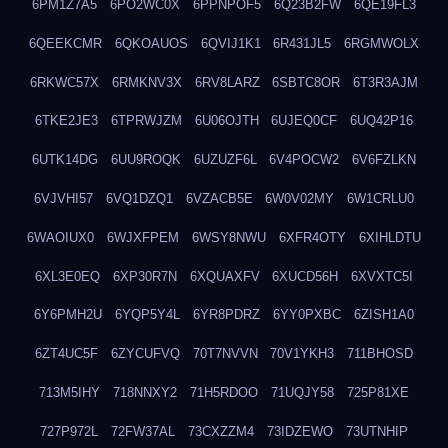
6PM1Z7A5
6PO2WC0X
6PPNPOF5
6Q23B2FW
6QE19FL3
6QEEKCMR
6QKOAUOS
6QVIJ1K1
6R431JL5
6RGMWOLX
6RKWC57X
6RMKNV3X
6RV8LARZ
6SBTC8OR
6T3R3AJM
6TKE2JE3
6TPRWJZM
6U06OJTH
6UJEQ0CF
6UQ42P16
6UTK14DG
6UU9ROQK
6UZUZF6L
6V4POCW2
6V6FZLKN
6VJVHI57
6VQ1DZQ1
6VZACB5E
6W0V02MY
6W1CRLU0
6WAOIUX0
6WJXFPEM
6WSY8NWU
6XFR4OTY
6XIHLDTU
6XL3E0EQ
6XP30R7N
6XQUAXFV
6XUCD56H
6XVXTC5I
6Y6PMH2U
6YQP5Y4L
6YR8PDRZ
6YY0PXBC
6ZISH1A0
6ZT4UC5F
6ZYCUFVQ
70T7NVVN
70V1YKH3
711BHOSD
713M5IHY
718NNXY2
71H5RDOO
71UQJY58
725P81XE
727P972L
72FW37AL
73CXZZM4
73IDZEWO
73UTNHIP