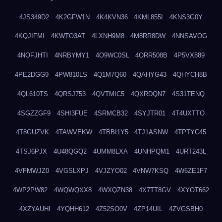
4JS349D2
4K2GFW1N
4K4KVN36
4KML855I
4KNS3G0Y
4KQJIFMI
4KWTO3AT
4LXNH9M8
4M8RR8DW
4NNSAVOG
4NOFJHTI
4NRBYMY1
4O9WC0SL
4ORR508B
4P5VX889
4PE2DGG9
4PW810LS
4Q1M7Q60
4QAHYG43
4QHYCH8B
4QL610TS
4QRSJ753
4QVTMIC5
4QXRDQN7
4S31TENQ
4SGZZGF9
4SHI3FUE
4SRMCB32
4SYJTR01
4T4UXTTO
4T8GUZVK
4TAWVEKW
4TBBI1Y5
4TJ1ASNW
4TPTYC45
4TSJ6PJX
4U48QGQ2
4UMM8LXA
4UNHPQM1
4URT243L
4VFMWJZ0
4VGSLXPJ
4VJZYO02
4VNW7KSQ
4W6ZE1F7
4WP2PW82
4WQWQXX8
4WXQZN38
4X7TT8GV
4XYOT662
4XZYAUHI
4YQHH612
4Z52SO0V
4ZP14UIL
4ZVGSBH0