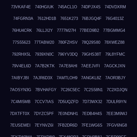
73VKAF4E
740HGIUK
745ACL1O
74DPJX4S
74DVDXRM
74FGRN3A
7612HD1B
7651K273
76BJGQ4F
76G4013Z
76HU4CRK
76LLJI2Y
7777M27H
77BED9B2
77BGMMG4
77S55623
77TABW20
780FZHSV
78Q29S80
78XWEZ88
792RHX5L
7939XN0C
796YV3DQ
79GHS38T
79L8YFMC
79V4EL6D
7A7B2KTK
7A7E8AHI
7AEEJVFI
7AGCKJXN
7AIBYJBI
7AJR6D3X
7AMTLOH9
7ANGKL8Z
7AOR3BJY
7AOSYN3G
7BVHAFGY
7C26C5EC
7C2S58N1
7C2XDJQN
7C4MI5MB
7CCV7IAS
7D5UQZFD
7D73WX32
7DULR9YN
7DXTFT0X
7DYZC5PF
7E0NDNH1
7EDB4H4S
7EE3M9WJ
7EUSEMEI
7EYNVZ6I
7FB2DR6D
7FE1WG6S
7FGV6NG8