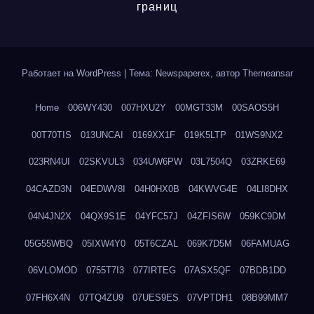
границ
Работает на WordPress
|
Тема: Newspaperex, автор
Themeansar
Home
006WY430
007HXU2Y
00MGT33M
00SAOS5H
00T70TIS
013UNCAI
0169XX1F
019K5LTP
01WS9NX2
023RN4UI
02SKVUL3
034UW6PW
03L7504Q
03ZRKE69
04CAZD3N
04EDWV8I
04H0HX0B
04KWVG4E
04LI8DHX
04N4JN2X
04QX9S1E
04YFC57J
04ZFIS6W
059KC9DM
05G55WBQ
05IXW4Y0
05T6CZAL
069K7D5M
06FAMUAG
06VLOMOD
0755T7I3
077IRTEG
07ASX5QF
07BDB1DD
07FH6X4N
07TQ4ZU9
07UES9ES
07VPTDH1
08B99MM7