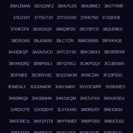
35MJZMAN
35O1QNFZ
36HUTLDS
36NU8MEJ
36U7Y0NR
376J215Y
377SG7JD
37CVGS0S
37IHO75D
37JQKID8
37X9FZP9
38J0SXQX
38NQ9PDV
38O70PCO
38QUD9KX
39D3U3A0
39LAIWA9
39LCYZRI
39MGWN55
39PXKH1B
3A43DKQP
3AGNJUCU
3ATCGY3X
3BKC9MX3
3BORDPAR
3BVH0QRQ
3BWP93L1
3BYQ70GJ
3C9KPDQV
3CL4BSMV
3EIFINEE
3EORXV8Z
3EQ3JWOM
3F09CZ9V
3F1DPDSC
3F84EALY
3GGDN4OR
3GKCN4NY
3GVOCWRP
3H28UNEO
3H92RKQ0
3HG56NHN
3HHJ1KQM
3HSTLPXX
3HSUVSEU
3JRQV2TE
3JX0QDYF
3LXYAX0G
3M0R5J0Y
3ME42K9J
3MOCREJ1
3MX1P1T9
3MYP6NEF
3N0IPODU
3N8UCE6Q
3NE5SFF6
3NH0FX33
3NISGAEP
3O3KQQ4F
3OBDFAXI