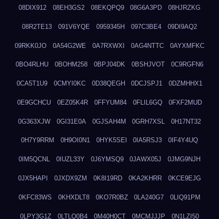
08DIX912
08EH3GS2
08EKQPQ9
08G6A3PD
08HJRZKG
08R2TE13
091V6YQE
0959345H
097C3BE4
09DI9AQ2
09RKK0JO
0A54G2WE
0A7RXWXI
0AG4NTTC
0AYXMFKC
0BO4RLHU
0BOHM258
0BPJ04DK
0BSHJVOT
0C9RGFN6
0CA5T1U9
0CMYI0KC
0D38QEGH
0DCJSPJ1
0DZMHHX1
0E9GCHCU
0EZ05K4R
0FFYUM84
0FLIL6GQ
0FXF2MUD
0G363XJW
0GI31E0A
0GJSAH4M
0GRH7XSL
0H17NT32
0H7Y9RRM
0H9OI0N1
0HYK5SEI
0IA5RSJ3
0IF4Y4UQ
0IM5QCNL
0IUZL33Y
0J6YMSQ9
0JAWX05J
0JMG9NJH
0JX5HAPI
0JXDX9ZM
0K8I19RD
0KA2KHRR
0KCE9EJG
0KFC83WS
0KHXDLT8
0KO7R0BZ
0LA240G7
0LIQ91PM
0LPY3G1Z
0LTLQ0B4
0M40H0CT
0MCMJJJP
0N1LZI50