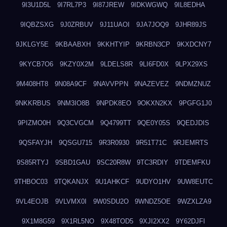
9I3U1D5L
9I7RL7P3
9I87JREW
9IDKWGWQ
9IL8EDHA
9IQBZSXG
9J0ZRBUV
9J11UAOI
9JA7JOQ9
9JHR89JS
9JKLGY5E
9KBAABXH
9KKHTYIP
9KRBN3CP
9KXDCNY7
9KYCB7O6
9KZY0X2M
9LDELS8R
9LI6FD0X
9LPX29XS
9M408HT8
9N08A9CF
9NAVVPPN
9NAZEVEZ
9NDMZNUZ
9NKKRBUS
9NM3IO8B
9NPDK8EO
9OKXN2KX
9PGFG1J0
9PIZMO0H
9Q3CVGCM
9Q4799TT
9QE0Y05S
9QEDJDIS
9QSFAYJH
9QSGU715
9R3R0930
9R51T71C
9RJEMRTS
9S85RTYJ
9SBD1GAU
9SC20R8W
9TC3RDIY
9TDEMFKU
9THBOC03
9TQKANJX
9U1AHKCF
9UDYO1HV
9UW8EUTC
9VL4EOJB
9VLVMX0I
9W0SDU2O
9WNDZ5OE
9WZXLZA9
9X1M8G59
9X1RL5NO
9X48TOD5
9XJI2XX2
9Y62DJFI