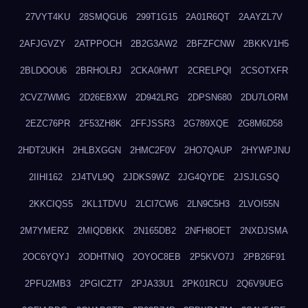
27VYT4KU
28SMQGU6
299T1G15
2A01R6QT
2AAYZL7V
2AFJGVZY
2ATPPOCH
2B2G3AW2
2BFZFCNW
2BKKV1H5
2BLDOOU6
2BRHOLRJ
2CKA0HWT
2CRELPQI
2CSOTXFR
2CVZ7WMG
2D26EBXW
2D942LRG
2DPSN680
2DU7LORM
2EZC76PR
2F53ZH8K
2FFJSSR3
2G789XQE
2G8M6D58
2HDT2UKH
2HLBXGGN
2HMC2F0V
2HO7QAUP
2HYWPJNU
2IIHI162
2J4TVL9Q
2JDKS9WZ
2JG4QYDE
2JSJLGSQ
2KKCIQS5
2KL1TDVU
2LCI7CW6
2LN9C5H3
2LVOI55N
2M7YMERZ
2MIQDBKK
2N165DB2
2NFH8OET
2NXDJSMA
2OC6YQYJ
2ODHTNIQ
2OYOC8EB
2P5KVO7J
2PB26F91
2PFU2MB3
2PGICZT7
2PJA33U1
2PK01RCU
2Q6V9UEG