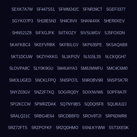
5EXK7A7W
5F447S51
5FMM242C
5FNR39CT
5GEF3377
5GYKO7P3
5H18E5N3
5H4C8VII
5HANI4XK
5HER0XEV
5HNS21Z8
5IFXGJFK
5IITXOZY
5IVSLWGV
5J5FOXDN
5KAFKBC4
5KEFVRBK
5KFBILGV
5KP635PE
5KSAQAB8
5KT1DCUW
5KZYHXKG
5L1KPI2V
5L515L3S
5LCKQGH7
5LOVPA8C
5LY0K9GU
5M4U4YA3
5M8JMWFU
5MC4C6M0
5MOLUGED
5NCKLFPQ
5NI5PO7L
5NROBV9R
5NSPSK7R
5NYZ03GV
5NZ2F7XQ
5OGIRQDY
5OIXNVW6
5OPF8A7F
5PI2KCCW
5PMRZDAK
5Q7NY9BS
5QDQI5F8
5QL8UU2J
5RALQ21C
5RBG4E64
5RCDBBFD
5ROV8T2I
5RP6DWR8
5RZ72FTS
5RZPCFKF
5RZQDHMO
5SNLKYWW
5ST3XE0K