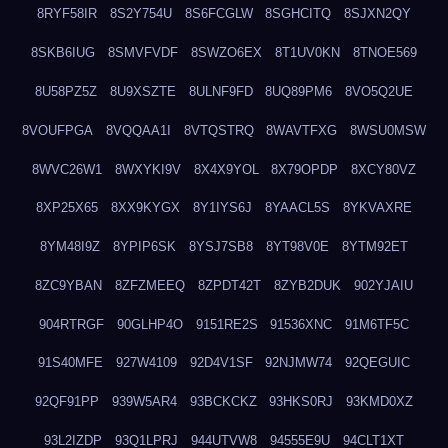
8RYF58IR
8S2Y754U
8S6FCGLW
8SGHCITQ
8SJXN2QY
8SKB6IUG
8SMVFVDF
8SWZO6EX
8T1UV0KN
8TNOE569
8U58PZ5Z
8U9XSZTE
8ULNF9FD
8UQ89PM6
8VO5Q2UE
8VOUFPGA
8VQQAA1I
8VTQSTRQ
8WAVTFXG
8WSU0MSW
8WVC26W1
8WXYKI9V
8X4X9YOL
8X79OPDP
8XCY80VZ
8XP25X65
8XX9KYGX
8Y1IYS6J
8YAACL5S
8YKVAXRE
8YM48I9Z
8YPIP6SK
8YSJ7SB8
8YT98V0E
8YTM92ET
8ZC9YBAN
8ZFZMEEQ
8ZPDT42T
8ZYB2DUK
902YJAIU
904RTRGF
90GLHP4O
9151RE2S
91536XNC
91M6TF5C
91S40MFE
927W4109
92D4V1SF
92NJMW74
92QEGUIC
92QF91PP
939W5AR4
93BCKCKZ
93HKS0RJ
93KMD0XZ
93L2IZDP
93Q1LPRJ
944UTVW8
94555E9U
94CLT1XT