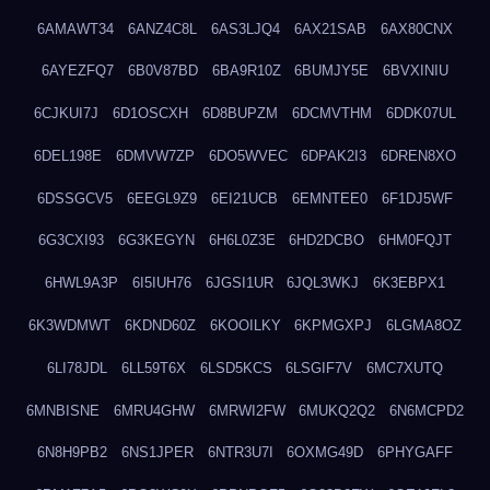
6AMAWT34
6ANZ4C8L
6AS3LJQ4
6AX21SAB
6AX80CNX
6AYEZFQ7
6B0V87BD
6BA9R10Z
6BUMJY5E
6BVXINIU
6CJKUI7J
6D1OSCXH
6D8BUPZM
6DCMVTHM
6DDK07UL
6DEL198E
6DMVW7ZP
6DO5WVEC
6DPAK2I3
6DREN8XO
6DSSGCV5
6EEGL9Z9
6EI21UCB
6EMNTEE0
6F1DJ5WF
6G3CXI93
6G3KEGYN
6H6L0Z3E
6HD2DCBO
6HM0FQJT
6HWL9A3P
6I5IUH76
6JGSI1UR
6JQL3WKJ
6K3EBPX1
6K3WDMWT
6KDND60Z
6KOOILKY
6KPMGXPJ
6LGMA8OZ
6LI78JDL
6LL59T6X
6LSD5KCS
6LSGIF7V
6MC7XUTQ
6MNBISNE
6MRU4GHW
6MRWI2FW
6MUKQ2Q2
6N6MCPD2
6N8H9PB2
6NS1JPER
6NTR3U7I
6OXMG49D
6PHYGAFF