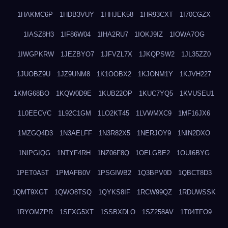
1HAKMC6P
1HDB3VUY
1HHJEK58
1HR93CXT
1I70CGZX
1IASZ8H3
1IF86W04
1IHA2RU7
1IOKJ9IZ
1IOWA7OG
1IWGPKRW
1JEZBYO7
1JFVZL7X
1JKQPSW2
1JL35ZZ0
1JUOBZ9U
1JZ9UNM8
1K1OOBX2
1KJONM1Y
1KJVH227
1KMG68BO
1KQW0D9E
1KUB22OP
1KUC7YQ5
1KVUSEU1
1L0EECVC
1L92C1GM
1LO2KT45
1LVWMXC9
1MF16JX6
1MZGQ4D3
1N3AELFF
1N3R82X5
1NERJOY9
1NIN2DXO
1NIPGIQG
1NTYF4RH
1NZ06F8Q
1OELGBE2
1OUI6BYG
1PET0A5T
1PMAFB0V
1PSGIWB2
1Q3BPV0D
1QBCT8D3
1QMT9XGT
1QWO8TSQ
1QYKS8IF
1RCW99QZ
1RDUWSSK
1RYOMZPR
1SFXG5XT
1SSBXDLO
1SZ258AV
1T04TFO9