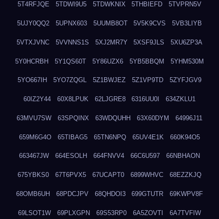
5T4RFJQE
5TDWI9U5
5TDWKNIX
5THBIEFD
5TVPRN5V
5UJY0QQ2
5UPNX603
5UUMB8OT
5V5K9CVS
5VB3LIYB
5VTXJVNC
5VVNNS1S
5XJ2MR7Y
5XSF9JLS
5XU6ZP3A
5Y0HCRBH
5Y1QS60T
5Y86UZX6
5YB5BBQM
5YHM530M
5YO667IH
5YO7ZQGL
5Z1BWJEZ
5Z1VP9TD
5ZYFJGV9
60IZ2Y44
60X8LPUK
62LJGRE8
6316UU0I
634ZKLU1
63MVU7SW
63SPQINX
63WDQUHH
63X60DYM
64996J11
659M6G4O
65TIBAG5
65TN6NPQ
65UV4E1K
660K94O5
663467JW
664ESOLH
664FNVV4
66C6U597
66NBHAON
675YBKS0
67T6PVX5
67UCAPT0
6899WHVC
68EZZKJQ
68OMB6UH
68PDCJPV
68QHDOI3
699GTUTR
69KWPV8F
69LSOT1W
69PLXGPN
69S53RP0
6A5ZOVTI
6A7TVFIW