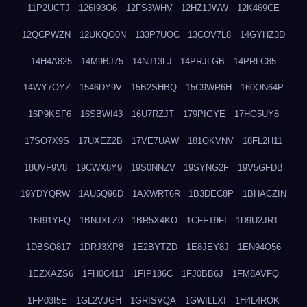
11P2UCTJ
126I93O6
12FS3WHV
12HZ1JWW
12K469CE
12QCPWZN
12UKQO0N
133P7UOC
13COV7L8
14GYHZ3D
14H4A825
14M9BJ75
14NJ13LJ
14PRJLGB
14PRLC85
14WY7OYZ
1546DY9V
15B2SHBQ
15C9WR6H
160ON64P
16P9KSF6
16SBWI43
16U7RZJT
179PIGYE
17HG5UY8
17SO7X9S
17UXEZ2B
17VE7UAW
181QKVNV
18FL2H11
18UVF9V8
19CWX8Y9
19S0NNZV
19SYNG2F
19V5GFDB
19YDYQRW
1AU5Q96D
1AXWRT6R
1B3DEC8P
1BHACZIN
1BI91YFQ
1BNJXLZ0
1BR5X4KO
1CFFT9FI
1D9U2JR1
1DBSQ817
1DRJ3XP8
1E2BYTZD
1E8JEY8J
1EN94O56
1EZXAZS6
1FH0C41J
1FIP186C
1FJ0BB6J
1FM8AVFQ
1FP03I5E
1GL2VJGH
1GRISVQA
1GWILLXI
1H4L4ROK