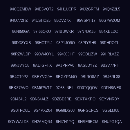
94CQZMDW
94E5VQT2
94H1UCPR
94J2GRFM
94Q4Z2L5
94Q772HZ
94USHO25
95QVZ7XT
95VSPH17
96G7WZOM
96NI50GA
97I66QKU
97IBUWKR
97N7DKJ5
984XBLDC
98DD8YXB
98HGTYIJ
98P1JO9O
98PIYSH9
98RHROFI
98RZWLDP
990W4OYL
9940JJHF
99GDI1ZW
99HRLVZZ
99NJVYC8
9AEIGFHX
9AJPFPA0
9AS5DY7Z
9B2V77PH
9B4CT9PZ
9BEYVG9H
9BGYPM4O
9BIRO8AZ
9BJ6RL38
9BKZ7AVO
9BM67W1T
9C63LNEL
9D0TQQOV
9DFN8WE0
9DI434L2
9DN34ALZ
9DZBDJRE
9EKTXKPO
9EYVNRDY
9G0TFQ0E
9G4PXZ84
9G68DG08
9GPGCFCS
9GSLIJ08
9GYWALD3
9H2AMQR4
9HIZH1YQ
9HSE9BCM
9HU2G1QA