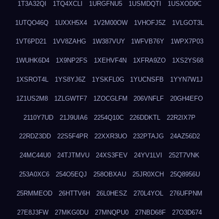
1T3A32QI
1TQ4XCLI
1URGFNU5
1USMDQTI
1USXOD9C
1UTQO46Q
1UXXH5X4
1V2M00OW
1VHOFJ5Z
1VLGOT3L
1VT6PD21
1VV8ZAHG
1W387VUY
1WFVB76Y
1WPX7P03
1WUHK6D4
1X9NP2FS
1XEHVF4N
1XFRA9ZO
1XS2YS68
1XSROT4L
1YS8YJ6Z
1YSKFL0G
1YUCNSFB
1YYN7W1J
1Z1US2M8
1ZLGWTF7
1ZOCGLFM
206VNFLF
20GH4EFO
2110Y7UD
21J9UIA6
2254Q10C
226DDKTL
22R2IX7P
22RDZ3DD
22S5F4PR
22XXR3UO
232PTAJG
24AZ56D2
24MC44U0
24TJTMVU
24XS3FEV
24YV1LVI
252T7VNK
253A0XC6
254O5EQJ
258OBXAU
25JR0XCH
25Q8956U
25RMMEOD
26HTTV6H
26L0HESZ
270L4YOL
276UFPNM
27E8J3FW
27MKG0DU
27MNQPU0
27NBD68F
27O3D674