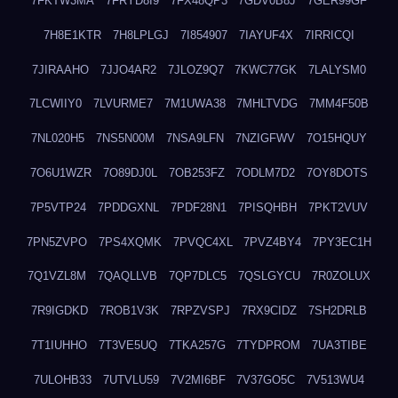
7FKTW3MA
7FRYD8I9
7FX48QP3
7GDV0B8J
7GER99GF
7H8E1KTR
7H8LPLGJ
7I854907
7IAYUF4X
7IRRICQI
7JIRAAHO
7JJO4AR2
7JLOZ9Q7
7KWC77GK
7LALYSM0
7LCWIIY0
7LVURME7
7M1UWA38
7MHLTVDG
7MM4F50B
7NL020H5
7NS5N00M
7NSA9LFN
7NZIGFWV
7O15HQUY
7O6U1WZR
7O89DJ0L
7OB253FZ
7ODLM7D2
7OY8DOTS
7P5VTP24
7PDDGXNL
7PDF28N1
7PISQHBH
7PKT2VUV
7PN5ZVPO
7PS4XQMK
7PVQC4XL
7PVZ4BY4
7PY3EC1H
7Q1VZL8M
7QAQLLVB
7QP7DLC5
7QSLGYCU
7R0ZOLUX
7R9IGDKD
7ROB1V3K
7RPZVSPJ
7RX9CIDZ
7SH2DRLB
7T1IUHHO
7T3VE5UQ
7TKA257G
7TYDPROM
7UA3TIBE
7ULOHB33
7UTVLU59
7V2MI6BF
7V37GO5C
7V513WU4