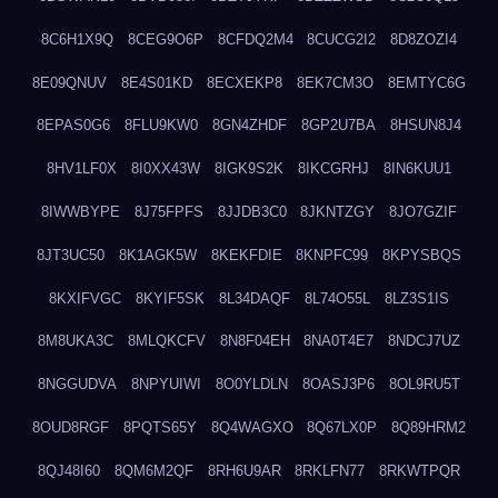
8C6H1X9Q
8CEG9O6P
8CFDQ2M4
8CUCG2I2
8D8ZOZI4
8E09QNUV
8E4S01KD
8ECXEKP8
8EK7CM3O
8EMTYC6G
8EPAS0G6
8FLU9KW0
8GN4ZHDF
8GP2U7BA
8HSUN8J4
8HV1LF0X
8I0XX43W
8IGK9S2K
8IKCGRHJ
8IN6KUU1
8IWWBYPE
8J75FPFS
8JJDB3C0
8JKNTZGY
8JO7GZIF
8JT3UC50
8K1AGK5W
8KEKFDIE
8KNPFC99
8KPYSBQS
8KXIFVGC
8KYIF5SK
8L34DAQF
8L74O55L
8LZ3S1IS
8M8UKA3C
8MLQKCFV
8N8F04EH
8NA0T4E7
8NDCJ7UZ
8NGGUDVA
8NPYUIWI
8O0YLDLN
8OASJ3P6
8OL9RU5T
8OUD8RGF
8PQTS65Y
8Q4WAGXO
8Q67LX0P
8Q89HRM2
8QJ48I60
8QM6M2QF
8RH6U9AR
8RKLFN77
8RKWTPQR