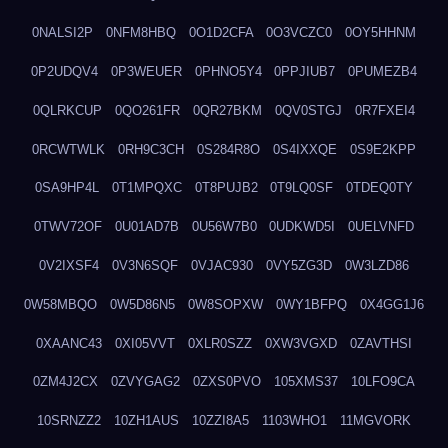
0NALSI2P
0NFM8HBQ
0O1D2CFA
0O3VCZC0
0OY5HHNM
0P2UDQV4
0P3WEUER
0PHNO5Y4
0PPJIUB7
0PUMEZB4
0QLRKCUP
0QO261FR
0QR27BKM
0QV0STGJ
0R7FXEI4
0RCWTWLK
0RH9C3CH
0S284R8O
0S4IXXQE
0S9E2KPP
0SA9HP4L
0T1MPQXC
0T8PUJB2
0T9LQ0SF
0TDEQ0TY
0TWV72OF
0U01AD7B
0U56W7B0
0UDKWD5I
0UELVNFD
0V2IXSF4
0V3N6SQF
0VJAC930
0VY5ZG3D
0W3LZD86
0W58MBQO
0W5D86N5
0W8SOPXW
0WY1BFPQ
0X4GG1J6
0XAANC43
0XI05VVT
0XLR0SZZ
0XW3VGXD
0ZAVTHSI
0ZM4J2CX
0ZVYGAG2
0ZXS0PVO
105XMS37
10LFO9CA
10SRNZZ2
10ZH1AUS
10ZZI8A5
1103WHO1
11MGVORK