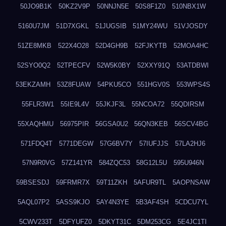
50JO9B1K
50KZ2V9P
50NNJN5E
50S8F1Z0
510NBX1W
5160U7JM
51D7XGKL
51JUGSIB
51MY24WU
51VJOSDY
51ZE8MKB
522X4O28
52D4GH9B
52FJKYTB
52MOA4HC
52SYO0Q2
52TPECFV
52W5K0BY
52XXY91Q
53ATDBWI
53EKZAMH
53Z8FUAW
54PKU5CO
551HGV0S
553WPS4S
55FLR3W1
55IE9L4V
55JKJF3L
55NCOA72
55QDIRSM
55XAQHMU
56975PIR
56GSA0U2
56QN3KEB
56SCV4BG
571FDQ4T
5771DEGW
57G6BV7Y
57IUFJJS
57LA2HJ6
57N9R0VG
57Z141YR
584ZQC53
58G12L5U
595U946N
59BSESDJ
59FRMR7X
59T11ZKH
5AFUR9TL
5AOPNSAW
5AQL07P2
5ASS9KJO
5AY4N3YE
5B3AF4SH
5CDCU7YL
5CWV233T
5DFYUFZ0
5DKYT31C
5DM253CG
5E4JC1TI