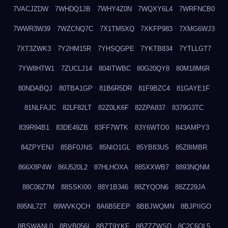
7VACJZDW
7WHDQ1JB
7WHY4Z0N
7WQXY6L4
7WRFNCB0
7WWR3W39
7WZCNQ7C
7X1TM5XQ
7XKFP983
7XMG6WJ3
7XT3ZWK3
7Y2HM15R
7YHSQGPE
7YKTB834
7YTLLGT7
7YW8HTW1
7ZUCLJ14
804ITWBC
80G20QY8
80M18M6R
80NDABQJ
80TBA1GP
81B6R5DR
81F9BZC4
81GAYE1F
81NLFAJC
82LF82LT
82Z0LK6F
82ZPA837
8379G3TC
839R94B1
83DE49ZB
83FF7WTK
83Y6WTO0
843AMPY3
84ZPYENJ
85BF0JNS
85NIO1GL
85YB83US
85Z8IMBR
866X8P4W
86U520L2
87HLHOXA
885XXWB7
8893NQNM
88C06Z7M
88SSKI00
88Y1B346
88ZYQON6
88ZZ29JA
895NL72T
89WVKQCH
8A6B5EEP
8BBJWQMN
8BJPIIGO
8BSWANL0
8BVB056I
8BZT9YKF
8BZZZWSD
8C2C6QL5