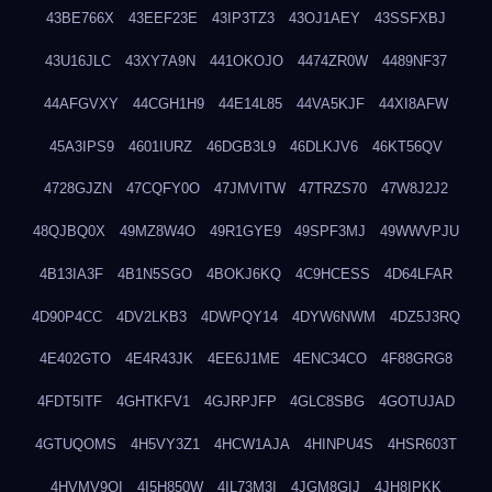
43BE766X
43EEF23E
43IP3TZ3
43OJ1AEY
43SSFXBJ
43U16JLC
43XY7A9N
441OKOJO
4474ZR0W
4489NF37
44AFGVXY
44CGH1H9
44E14L85
44VA5KJF
44XI8AFW
45A3IPS9
4601IURZ
46DGB3L9
46DLKJV6
46KT56QV
4728GJZN
47CQFY0O
47JMVITW
47TRZS70
47W8J2J2
48QJBQ0X
49MZ8W4O
49R1GYE9
49SPF3MJ
49WWVPJU
4B13IA3F
4B1N5SGO
4BOKJ6KQ
4C9HCESS
4D64LFAR
4D90P4CC
4DV2LKB3
4DWPQY14
4DYW6NWM
4DZ5J3RQ
4E402GTO
4E4R43JK
4EE6J1ME
4ENC34CO
4F88GRG8
4FDT5ITF
4GHTKFV1
4GJRPJFP
4GLC8SBG
4GOTUJAD
4GTUQOMS
4H5VY3Z1
4HCW1AJA
4HINPU4S
4HSR603T
4HVMV9QI
4I5H850W
4IL73M3I
4JGM8GIJ
4JH8IPKK