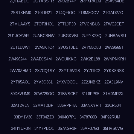
2QFIABDG
2QYABSTR
2R02B74P
2RPXRAZM
2SAV54DE
2SS1XHM0
2T0TIR21
2T4QFIOC
2T8M8OOV
2TGAD2ZO
2TMUAAY5
2TOT3HO1
2TT1JPJ0
2TVCNBU8
2TWC2CET
2U1JCAWR
2UABCBNW
2UBGKVBI
2UFYK23Q
2UHBAVSU
2UT1DWVT
2VA5KTQ4
2VUSTJE1
2VY55Q8B
2W29565T
2W496244
2WADJS4M
2WGUIKKG
2WK2EL88
2WNPNKRH
2WV0ZHMD
2X7CQ1SY
2XYTJWGS
2Y7I1IC2
2YKK8NSK
2YT95AO1
2YV3O361
2YXVOCOL
2Z2JNBKZ
2ZAJL9NV
30D5VUM9
30W729OG
31BVSCBT
31L8FP95
31M0MR2X
32AT2VLN
32MATDBP
336RPFHA
33ANXYRH
33CR504T
33DY1V30
33T04ZZ0
3404O7P1
3478760D
34F92RUM
34HYUF3N
34Y7PBO1
357AGF1F
35AF37G3
35HVS0VG