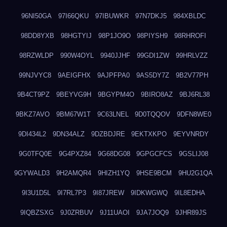
96NI50GA
97I66QKU
97IBUWKR
97N7DKJ5
984XBLDC
98DD8YXB
98HGTYIJ
98P1JO9O
98PIYSH9
98RHROFI
98RZWLDP
990W4OYL
9940JJHF
99GDI1ZW
99HRLVZZ
99NJVYC8
9AEIGFHX
9AJPFPA0
9AS5DY7Z
9B2V77PH
9B4CT9PZ
9BEYVG9H
9BGYPM4O
9BIRO8AZ
9BJ6RL38
9BKZ7AVO
9BM67W1T
9C63LNEL
9D0TQQOV
9DFN8WE0
9DI434L2
9DN34ALZ
9DZBDJRE
9EKTXKPO
9EYVNRDY
9G0TFQ0E
9G4PXZ84
9G68DG08
9GPGCFCS
9GSLIJ08
9GYWALD3
9H2AMQR4
9HIZH1YQ
9HSE9BCM
9HU2G1QA
9I3U1D5L
9I7RL7P3
9I87JREW
9IDKWGWQ
9IL8EDHA
9IQBZSXG
9J0ZRBUV
9J11UAOI
9JA7JOQ9
9JHR89JS