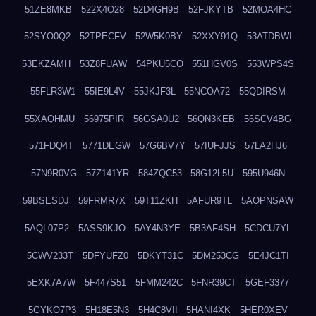
51ZE8MKB
522X4O28
52D4GH9B
52FJKYTB
52MOA4HC
52SYO0Q2
52TPECFV
52W5K0BY
52XXY91Q
53ATDBWI
53EKZAMH
53Z8FUAW
54PKU5CO
551HGV0S
553WPS4S
55FLR3W1
55IE9L4V
55JKJF3L
55NCOA72
55QDIRSM
55XAQHMU
56975PIR
56GSA0U2
56QN3KEB
56SCV4BG
571FDQ4T
5771DEGW
57G6BV7Y
57IUFJJS
57LA2HJ6
57N9R0VG
57Z141YR
584ZQC53
58G12L5U
595U946N
59BSESDJ
59FRMR7X
59T11ZKH
5AFUR9TL
5AOPNSAW
5AQL07P2
5ASS9KJO
5AY4N3YE
5B3AF4SH
5CDCU7YL
5CWV233T
5DFYUFZ0
5DKYT31C
5DM253CG
5E4JC1TI
5EXK7A7W
5F447S51
5FMM242C
5FNR39CT
5GEF3377
5GYKO7P3
5H18E5N3
5H4C8VII
5HANI4XK
5HER0XEV