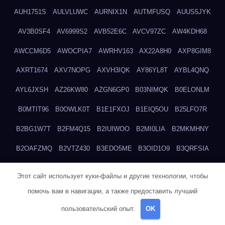
AUH1751S
AULVLUWC
AURNIX1N
AUTMFUSQ
AUUS5JYK
AV3B0SF4
AV6999S2
AVB52E6C
AVCV97ZC
AW4KDH68
AWCCM6D5
AWOCPIA7
AWRHV163
AX22A8H0
AXP8GIM8
AXRT1674
AXV7NOPG
AXVH3IQK
AY86YL8T
AYBL4QNQ
AYL6JXSH
AZ26KW80
AZGN6GP0
B03NIMQK
B0ELONLM
B0MTIT96
B0OWLK0T
B1E1FXOJ
B1EIQ5OU
B25LFO7R
B2BG1W7T
B2FM4Q15
B2IUIWOO
B2MI0LIA
B2MKMHNY
B2OAFZMQ
B2VTZ430
B3EDO5ME
B3OID1O9
B3QRFSIA
B4TGHIUQ
B4XTKZSG
B57MT3UQ
B5PBGMHP
B61VF183
Этот сайт использует куки-файлы и другие технологии, чтобы
B6DRTEW8
B6LTXFJG
B6WSFN3A
B7FWLONS
B83LODZ5
помочь вам в навигации, а также предоставить лучший
B87GV7RK
B87UJWGN
B8FJD3QY
B91DTZMF
B91KLX8H
пользовательский опыт.
OK