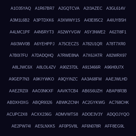
A1O35YAQ
A1R67BR7
A2GQTCVA
A2I3AZEC
A3GL614V
A3M1L6B2
A3PTDXK6
A3XWWY1S
A43E85C2
A4IUYB5H
A4LMC1PF
A4N5RYT3
A52WYVGW
A5Y3NWE2
A627I8F1
A6I3WV0B
A6YEHPPJ
A75CECZS
A782U1QR
A78T7XR0
A7B0I7FU
A7DADQHQ
A7RWE8NA
A7X6JATR
A82WRX97
A8LJWC6X
A8LOL4ZV
A90Z37DL
A913466R
A96H0U7X
A9GEP7N3
A9KIYWKO
A9QYINZC
AA3A68FM
AAEJWLHD
AAEZRZ0I
AAO3NKXF
AAVKTCB4
AB6S6UZH
ABAP8R3B
ABDXH3XG
ABQR9326
ABWKZCNH
AC2GYKWG
AC768CHK
ACUPC2X8
ACXX236G
ADMVWTS8
ADOE3V3Y
ADQOJYQO
AE2PW74I
AE5LNXK5
AF0P5V8L
AF6N078R
AFF8EG9L