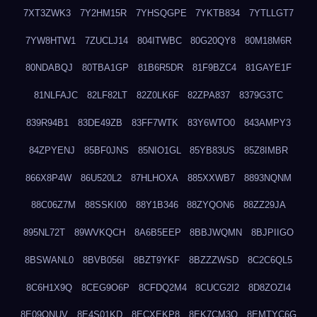
7XT3ZWK3
7Y2HM15R
7YHSQGPE
7YKTB834
7YTLLGT7
7YW8HTW1
7ZUCLJ14
804ITWBC
80G20QY8
80M18M6R
80NDABQJ
80TBA1GP
81B6R5DR
81F9BZC4
81GAYE1F
81NLFAJC
82LF82LT
82Z0LK6F
82ZPA837
8379G3TC
839R94B1
83DE49ZB
83FF7WTK
83Y6WTO0
843AMPY3
84ZPYENJ
85BF0JNS
85NIO1GL
85YB83US
85Z8IMBR
866X8P4W
86U520L2
87HLHOXA
885XXWB7
8893NQNM
88C06Z7M
88SSKI00
88Y1B346
88ZYQON6
88ZZ29JA
895NL72T
89WVKQCH
8A6B5EEP
8BBJWQMN
8BJPIIGO
8BSWANL0
8BVB056I
8BZT9YKF
8BZZZWSD
8C2C6QL5
8C6H1X9Q
8CEG9O6P
8CFDQ2M4
8CUCG2I2
8D8ZOZI4
8E09QNUV
8E4S01KD
8ECXEKP8
8EK7CM3O
8EMTYC6G