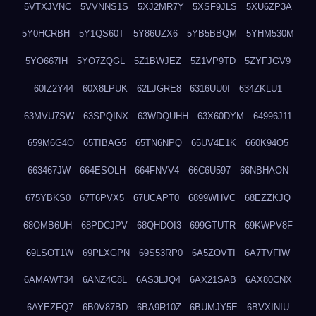
5VTXJVNC
5VVNNS1S
5XJ2MR7Y
5XSF9JLS
5XU6ZP3A
5Y0HCRBH
5Y1QS60T
5Y86UZX6
5YB5BBQM
5YHM530M
5YO667IH
5YO7ZQGL
5Z1BWJEZ
5Z1VP9TD
5ZYFJGV9
60IZ2Y44
60X8LPUK
62LJGRE8
6316UU0I
634ZKLU1
63MVU7SW
63SPQINX
63WDQUHH
63X60DYM
64996J11
659M6G4O
65TIBAG5
65TN6NPQ
65UV4E1K
660K94O5
663467JW
664ESOLH
664FNVV4
66C6U597
66NBHAON
675YBKS0
67T6PVX5
67UCAPT0
6899WHVC
68EZZKJQ
68OMB6UH
68PDCJPV
68QHDOI3
699GTUTR
69KWPV8F
69LSOT1W
69PLXGPN
69S53RP0
6A5ZOVTI
6A7TVFIW
6AMAWT34
6ANZ4C8L
6AS3LJQ4
6AX21SAB
6AX80CNX
6AYEZFQ7
6B0V87BD
6BA9R10Z
6BUMJY5E
6BVXINIU