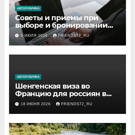
ki
АВТОРУБРИКА
Советы и приемы при
выборе и бронировании
авиабилетов
5 ИЮЛЯ 2026
FRIENDS72_RU
АВТОРУБРИКА
Шенгенская виза во
Францию для россиян в
2026 году: сроки от 3 дней
18 ИЮНЯ 2026
FRIENDS72_RU
и список необходимых
документов