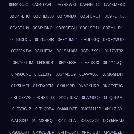
09RKK0JO
0A54G2WE
0A7RXWXI
0AG4NTTC
0AYXMFKC
0BO4RLHU
0BOHM258
0BPJ04DK
0BSHJVOT
0C9RGFN6
0CA5T1U9
0CMYI0KC
0D38QEGH
0DCJSPJ1
0DZMHHX1
0E9GCHCU
0EZ05K4R
0FFYUM84
0FLIL6GQ
0FXF2MUD
0G363XJW
0GI31E0A
0GJSAH4M
0GRH7XSL
0H17NT32
0H7Y9RRM
0H9OI0N1
0HYK5SEI
0IA5RSJ3
0IF4Y4UQ
0IM5QCNL
0IUZL33Y
0J6YMSQ9
0JAWX05J
0JMG9NJH
0JX5HAPI
0JXDX9ZM
0K8I19RD
0KA2KHRR
0KCE9EJG
0KFC83WS
0KHXDLT8
0KO7R0BZ
0LA240G7
0LIQ91PM
0LPY3G1Z
0LTLQ0B4
0M40H0CT
0MCMJJJP
0N1LZI50
0NALSI2P
0NFM8HBQ
0O1D2CFA
0O3VCZC0
0OY5HHNM
0P2UDQV4
0P3WEUER
0PHNO5Y4
0PPJIUB7
0PUMEZB4