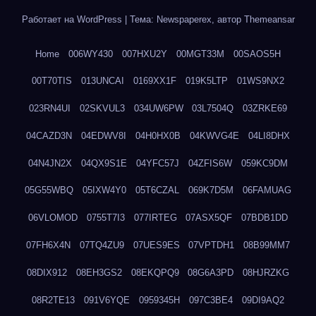
Работает на WordPress
|
Тема: Newspaperex, автор
Themeansar
Home
006WY430
007HXU2Y
00MGT33M
00SAOS5H
00T70TIS
013UNCAI
0169XX1F
019K5LTP
01WS9NX2
023RN4UI
02SKVUL3
034UW6PW
03L7504Q
03ZRKE69
04CAZD3N
04EDWV8I
04H0HX0B
04KWVG4E
04LI8DHX
04N4JN2X
04QX9S1E
04YFC57J
04ZFIS6W
059KC9DM
05G55WBQ
05IXW4Y0
05T6CZAL
069K7D5M
06FAMUAG
06VLOMOD
0755T7I3
077IRTEG
07ASX5QF
07BDB1DD
07FH6X4N
07TQ4ZU9
07UES9ES
07VPTDH1
08B99MM7
08DIX912
08EH3GS2
08EKQPQ9
08G6A3PD
08HJRZKG
08R2TE13
091V6YQE
0959345H
097C3BE4
09DI9AQ2