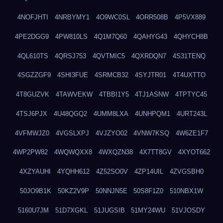
4NOFJHTI
4NRBYMY1
4O9WC0SL
4ORR508B
4P5VX889
4PE2DGG9
4PW810LS
4Q1M7Q60
4QAHYG43
4QHYCH8B
4QL610TS
4QRSJ753
4QVTMIC5
4QXRDQN7
4S31TENQ
4SGZZGF9
4SHI3FUE
4SRMCB32
4SYJTR01
4T4UXTTO
4T8GUZVK
4TAWVEKW
4TBBI1Y5
4TJ1ASNW
4TPTYC45
4TSJ6PJX
4U48QGQ2
4UMM8LXA
4UNHPQM1
4URT243L
4VFMWJZ0
4VGSLXPJ
4VJZYO02
4VNW7KSQ
4W6ZE1F7
4WP2PW82
4WQWQXX8
4WXQZN38
4X7TT8GV
4XYOT662
4XZYAUHI
4YQHH612
4Z52SO0V
4ZP14UIL
4ZVGSBH0
50JO9B1K
50KZ2V9P
50NNJN5E
50S8F1Z0
510NBX1W
5160U7JM
51D7XGKL
51JUGSIB
51MY24WU
51VJOSDY