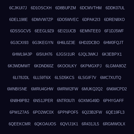
6CJKUI7J
6D1OSCXH
6D8BUPZM
6DCMVTHM
6DDK07UL
6DEL198E
6DMVW7ZP
6DO5WVEC
6DPAK2I3
6DREN8XO
6DSSGCV5
6EEGL9Z9
6EI21UCB
6EMNTEE0
6F1DJ5WF
6G3CXI93
6G3KEGYN
6H6L0Z3E
6HD2DCBO
6HM0FQJT
6HWL9A3P
6I5IUH76
6JGSI1UR
6JQL3WKJ
6K3EBPX1
6K3WDMWT
6KDND60Z
6KOOILKY
6KPMGXPJ
6LGMA8OZ
6LI78JDL
6LL59T6X
6LSD5KCS
6LSGIF7V
6MC7XUTQ
6MNBISNE
6MRU4GHW
6MRWI2FW
6MUKQ2Q2
6N6MCPD2
6N8H9PB2
6NS1JPER
6NTR3U7I
6OXMG49D
6PHYGAFF
6PM1Z7A5
6PO2WC0X
6PPNPOF5
6Q23B2FW
6QE19FL3
6QEEKCMR
6QKOAUOS
6QVIJ1K1
6R431JL5
6RGMWOLX