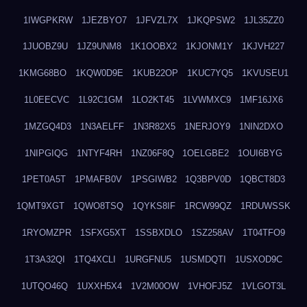
1IWGPKRW
1JEZBYO7
1JFVZL7X
1JKQPSW2
1JL35ZZ0
1JUOBZ9U
1JZ9UNM8
1K1OOBX2
1KJONM1Y
1KJVH227
1KMG68BO
1KQW0D9E
1KUB22OP
1KUC7YQ5
1KVUSEU1
1L0EECVC
1L92C1GM
1LO2KT45
1LVWMXC9
1MF16JX6
1MZGQ4D3
1N3AELFF
1N3R82X5
1NERJOY9
1NIN2DXO
1NIPGIQG
1NTYF4RH
1NZ06F8Q
1OELGBE2
1OUI6BYG
1PET0A5T
1PMAFB0V
1PSGIWB2
1Q3BPV0D
1QBCT8D3
1QMT9XGT
1QWO8TSQ
1QYKS8IF
1RCW99QZ
1RDUWSSK
1RYOMZPR
1SFXG5XT
1SSBXDLO
1SZ258AV
1T04TFO9
1T3A32QI
1TQ4XCLI
1URGFNU5
1USMDQTI
1USXOD9C
1UTQO46Q
1UXXH5X4
1V2M00OW
1VHOFJ5Z
1VLGOT3L