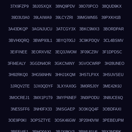
37X9FZP9
38J0SXQX
38NQ9PDV
38O70PCO
38QUD9KX
39D3U3A0
39LAIWA9
39LCYZRI
39MGWN55
39PXKH1B
3A43DKQP
3AGNJUCU
3ATCGY3X
3BKC9MX3
3BORDPAR
3BVH0QRQ
3BWP93L1
3BYQ70GJ
3C9KPDQV
3CL4BSMV
3EIFINEE
3EORXV8Z
3EQ3JWOM
3F09CZ9V
3F1DPDSC
3F84EALY
3GGDN4OR
3GKCN4NY
3GVOCWRP
3H28UNEO
3H92RKQ0
3HG56NHN
3HHJ1KQM
3HSTLPXX
3HSUVSEU
3JRQV2TE
3JX0QDYF
3LXYAX0G
3M0R5J0Y
3ME42K9J
3MOCREJ1
3MX1P1T9
3MYP6NEF
3N0IPODU
3N8UCE6Q
3NE5SFF6
3NH0FX33
3NISGAEP
3O3KQQ4F
3OBDFAXI
3OE9P0KI
3OPSZTYE
3OSK46GW
3P20H0VW
3PEBEUPM
3PFEI4E1
3PHQ0AXL
3PJX8KV3
3PWL81U6
3PX3NDPK