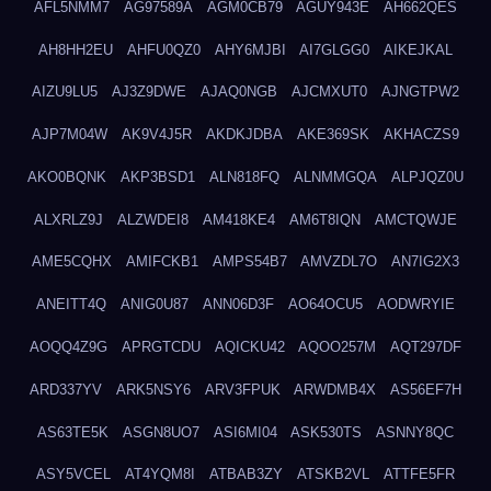
AFL5NMM7
AG97589A
AGM0CB79
AGUY943E
AH662QES
AH8HH2EU
AHFU0QZ0
AHY6MJBI
AI7GLGG0
AIKEJKAL
AIZU9LU5
AJ3Z9DWE
AJAQ0NGB
AJCMXUT0
AJNGTPW2
AJP7M04W
AK9V4J5R
AKDKJDBA
AKE369SK
AKHACZS9
AKO0BQNK
AKP3BSD1
ALN818FQ
ALNMMGQA
ALPJQZ0U
ALXRLZ9J
ALZWDEI8
AM418KE4
AM6T8IQN
AMCTQWJE
AME5CQHX
AMIFCKB1
AMPS54B7
AMVZDL7O
AN7IG2X3
ANEITT4Q
ANIG0U87
ANN06D3F
AO64OCU5
AODWRYIE
AOQQ4Z9G
APRGTCDU
AQICKU42
AQOO257M
AQT297DF
ARD337YV
ARK5NSY6
ARV3FPUK
ARWDMB4X
AS56EF7H
AS63TE5K
ASGN8UO7
ASI6MI04
ASK530TS
ASNNY8QC
ASY5VCEL
AT4YQM8I
ATBAB3ZY
ATSKB2VL
ATTFE5FR