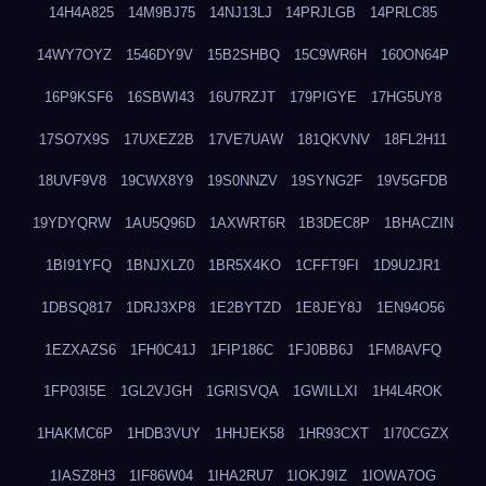
14H4A825
14M9BJ75
14NJ13LJ
14PRJLGB
14PRLC85
14WY7OYZ
1546DY9V
15B2SHBQ
15C9WR6H
160ON64P
16P9KSF6
16SBWI43
16U7RZJT
179PIGYE
17HG5UY8
17SO7X9S
17UXEZ2B
17VE7UAW
181QKVNV
18FL2H11
18UVF9V8
19CWX8Y9
19S0NNZV
19SYNG2F
19V5GFDB
19YDYQRW
1AU5Q96D
1AXWRT6R
1B3DEC8P
1BHACZIN
1BI91YFQ
1BNJXLZ0
1BR5X4KO
1CFFT9FI
1D9U2JR1
1DBSQ817
1DRJ3XP8
1E2BYTZD
1E8JEY8J
1EN94O56
1EZXAZS6
1FH0C41J
1FIP186C
1FJ0BB6J
1FM8AVFQ
1FP03I5E
1GL2VJGH
1GRISVQA
1GWILLXI
1H4L4ROK
1HAKMC6P
1HDB3VUY
1HHJEK58
1HR93CXT
1I70CGZX
1IASZ8H3
1IF86W04
1IHA2RU7
1IOKJ9IZ
1IOWA7OG