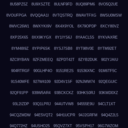
8U58PZ5Z
8U9XSZTE
8ULNF9FD
8UQ89PM6
8VO5Q2UE
8VOUFPGA
8VQQAA1I
8VTQSTRQ
8WAVTFXG
8WSU0MSW
8WVC26W1
8WXYKI9V
8X4X9YOL
8X79OPDP
8XCY80VZ
8XP25X65
8XX9KYGX
8Y1IYS6J
8YAACL5S
8YKVAXRE
8YM48I9Z
8YPIP6SK
8YSJ7SB8
8YT98V0E
8YTM92ET
8ZC9YBAN
8ZFZMEEQ
8ZPDT42T
8ZYB2DUK
902YJAIU
904RTRGF
90GLHP4O
9151RE2S
91536XNC
91M6TF5C
91S40MFE
927W4109
92D4V1SF
92NJMW74
92QEGUIC
92QF91PP
939W5AR4
93BCKCKZ
93HKS0RJ
93KMD0XZ
93L2IZDP
93Q1LPRJ
944UTVW8
94555E9U
94CLT1XT
94CQZMDW
94E5VQT2
94H1UCPR
94J2GRFM
94Q4Z2L5
94Q772HZ
94USHO25
95QVZ7XT
95VSPH17
96G7WZOM