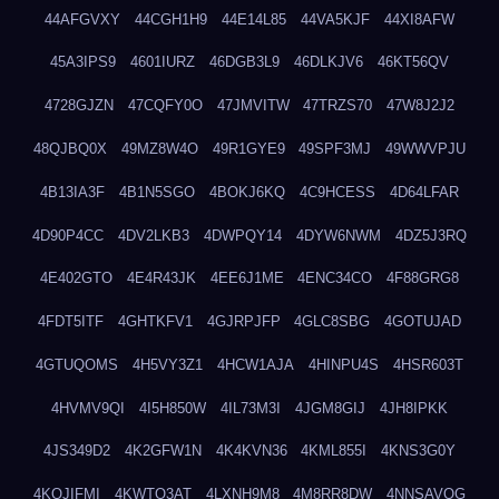
44AFGVXY
44CGH1H9
44E14L85
44VA5KJF
44XI8AFW
45A3IPS9
4601IURZ
46DGB3L9
46DLKJV6
46KT56QV
4728GJZN
47CQFY0O
47JMVITW
47TRZS70
47W8J2J2
48QJBQ0X
49MZ8W4O
49R1GYE9
49SPF3MJ
49WWVPJU
4B13IA3F
4B1N5SGO
4BOKJ6KQ
4C9HCESS
4D64LFAR
4D90P4CC
4DV2LKB3
4DWPQY14
4DYW6NWM
4DZ5J3RQ
4E402GTO
4E4R43JK
4EE6J1ME
4ENC34CO
4F88GRG8
4FDT5ITF
4GHTKFV1
4GJRPJFP
4GLC8SBG
4GOTUJAD
4GTUQOMS
4H5VY3Z1
4HCW1AJA
4HINPU4S
4HSR603T
4HVMV9QI
4I5H850W
4IL73M3I
4JGM8GIJ
4JH8IPKK
4JS349D2
4K2GFW1N
4K4KVN36
4KML855I
4KNS3G0Y
4KQJIFMI
4KWTO3AT
4LXNH9M8
4M8RR8DW
4NNSAVOG