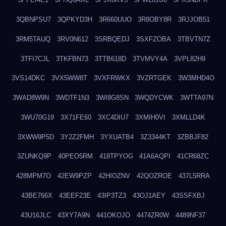
3QBNPSU7
3QPKYD3H
3R660UUO
3R8OBY8R
3RJJOB51
3RM5TAUQ
3RV0N612
3SRBQEDJ
3SXFZOBA
3TBVTN7Z
3TFI7CJL
3TKFBN73
3TTB618D
3TVMVY4A
3VPL82H9
3VS14DKC
3VX5WW8T
3VXFRWKX
3VZRTGEK
3W3MHD4O
3WAD8W9N
3WDTF1N3
3WI8G8SN
3WQDYCWK
3WTTA97N
3WU70G19
3X71FE60
3XC4DIU7
3XMIH0VI
3XMLLD4K
3XWW9P5D
3Y2Z2FMH
3YXUATB4
3Z3344KT
3ZBBJF82
3ZUNKQ9P
40PEO5RM
418TPYOG
41A6AQPI
41CR68ZC
428MPM7O
42EW9PZP
42HIOZNV
42QOZROE
437L5RRA
43BE766X
43EEF23E
43IP3TZ3
43OJ1AEY
43SSFXBJ
43U16JLC
43XY7A9N
441OKOJO
4474ZR0W
4489NF37