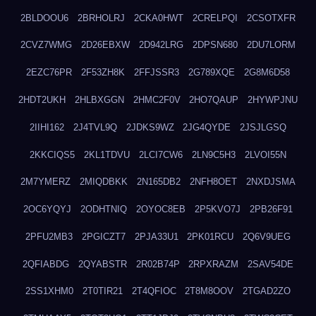
2BLDOOU6
2BRHOLRJ
2CKA0HWT
2CRELPQI
2CSOTXFR
2CVZ7WMG
2D26EBXW
2D942LRG
2DPSN680
2DU7LORM
2EZC76PR
2F53ZH8K
2FFJSSR3
2G789XQE
2G8M6D58
2HDT2UKH
2HLBXGGN
2HMC2F0V
2HO7QAUP
2HYWPJNU
2IIHI162
2J4TVL9Q
2JDKS9WZ
2JG4QYDE
2JSJLGSQ
2KKCIQS5
2KL1TDVU
2LCI7CW6
2LN9C5H3
2LVOI55N
2M7YMERZ
2MIQDBKK
2N165DB2
2NFH8OET
2NXDJSMA
2OC6YQYJ
2ODHTNIQ
2OYOC8EB
2P5KVO7J
2PB26F91
2PFU2MB3
2PGICZT7
2PJA33U1
2PK01RCU
2Q6V9UEG
2QFIABDG
2QYABSTR
2R02B74P
2RPXRAZM
2SAV54DE
2SS1XHM0
2T0TIR21
2T4QFIOC
2T8M8OOV
2TGAD2ZO