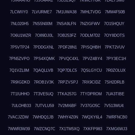
7JIRAAHO
7JJO4AR2
7JLOZ9Q7
7KWC77GK
7LALYSM0
7LCWIIY0
7LVURME7
7M1UWA38
7MHLTVDG
7MM4F50B
7NL020H5
7NS5N00M
7NSA9LFN
7NZIGFWV
7O15HQUY
7O6U1WZR
7O89DJ0L
7OB253FZ
7ODLM7D2
7OY8DOTS
7P5VTP24
7PDDGXNL
7PDF28N1
7PISQHBH
7PKT2VUV
7PN5ZVPO
7PS4XQMK
7PVQC4XL
7PVZ4BY4
7PY3EC1H
7Q1VZL8M
7QAQLLVB
7QP7DLC5
7QSLGYCU
7R0ZOLUX
7R9IGDKD
7ROB1V3K
7RPZVSPJ
7RX9CIDZ
7SH2DRLB
7T1IUHHO
7T3VE5UQ
7TKA257G
7TYDPROM
7UA3TIBE
7ULOHB33
7UTVLU59
7V2MI6BF
7V37GO5C
7V513WU4
7VACJZDW
7WHDQ1JB
7WHY4Z0N
7WQXY6L4
7WRFNCB0
7WWR3W39
7WZCNQ7C
7X1TM5XQ
7XKFP983
7XMG6WJ3