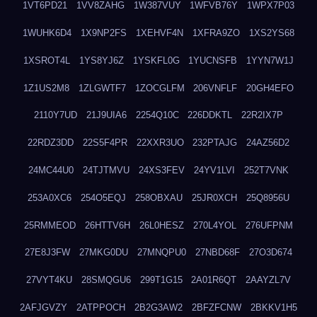
1VT6PD21
1VV8ZAHG
1W387VUY
1WFVB76Y
1WPX7P03
1WUHK6D4
1X9NP2FS
1XEHVF4N
1XFRA9ZO
1XS2YS68
1XSROT4L
1YS8YJ6Z
1YSKFL0G
1YUCNSFB
1YYN7W1J
1Z1US2M8
1ZLGWTF7
1ZOCGLFM
206VNFLF
20GH4EFO
2110Y7UD
21J9UIA6
2254Q10C
226DDKTL
22R2IX7P
22RDZ3DD
22S5F4PR
22XXR3UO
232PTAJG
24AZ56D2
24MC44U0
24TJTMVU
24XS3FEV
24YV1LVI
252T7VNK
253A0XC6
254O5EQJ
258OBXAU
25JR0XCH
25Q8956U
25RMMEOD
26HTTV6H
26L0HESZ
270L4YOL
276UFPNM
27E8J3FW
27MKG0DU
27MNQPU0
27NBD68F
27O3D674
27VYT4KU
28SMQGU6
299T1G15
2A01R6QT
2AAYZL7V
2AFJGVZY
2ATPPOCH
2B2G3AW2
2BFZFCNW
2BKKV1H5