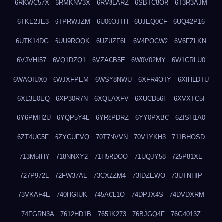
6RKWC57X
6RMKNV3X
6RV8LARZ
6SBTC8OR
6T3R3AJM
6TKE2JE3
6TPRWJZM
6U06OJTH
6UJEQ0CF
6UQ42P16
6UTK14DG
6UU9ROQK
6UZUZF6L
6V4POCW2
6V6FZLKN
6VJVHI57
6VQ1DZQ1
6VZACB5E
6W0V02MY
6W1CRLU0
6WAOIUX0
6WJXFPEM
6WSY8NWU
6XFR4OTY
6XIHLDTU
6XL3E0EQ
6XP30R7N
6XQUAXFV
6XUCD56H
6XVXTC5I
6Y6PMH2U
6YQP5Y4L
6YR8PDRZ
6YY0PXBC
6ZISH1A0
6ZT4UC5F
6ZYCUFVQ
70T7NVVN
70V1YKH3
711BHOSD
713M5IHY
718NNXY2
71H5RDOO
71UQJY58
725P81XE
727P972L
72FW37AL
73CXZZM4
73IDZEWO
73UTNHIP
73VKAF4E
740HGIUK
745ACL1O
74DPJX4S
74DVDXRM
74FGRN3A
7612HD1B
7651K273
76BJGQ4F
76G4013Z