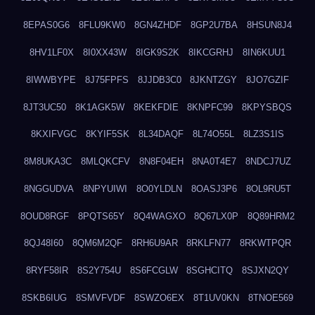
8EPAS0G6
8FLU9KW0
8GN4ZHDF
8GP2U7BA
8HSUN8J4
8HV1LF0X
8I0XX43W
8IGK9S2K
8IKCGRHJ
8IN6KUU1
8IWWBYPE
8J75FPFS
8JJDB3C0
8JKNTZGY
8JO7GZIF
8JT3UC50
8K1AGK5W
8KEKFDIE
8KNPFC99
8KPYSBQS
8KXIFVGC
8KYIF5SK
8L34DAQF
8L74O55L
8LZ3S1IS
8M8UKA3C
8MLQKCFV
8N8F04EH
8NA0T4E7
8NDCJ7UZ
8NGGUDVA
8NPYUIWI
8O0YLDLN
8OASJ3P6
8OL9RU5T
8OUD8RGF
8PQTS65Y
8Q4WAGXO
8Q67LX0P
8Q89HRM2
8QJ48I60
8QM6M2QF
8RH6U9AR
8RKLFN77
8RKWTPQR
8RYF58IR
8S2Y754U
8S6FCGLW
8SGHCITQ
8SJXN2QY
8SKB6IUG
8SMVFVDF
8SWZO6EX
8T1UV0KN
8TNOE569