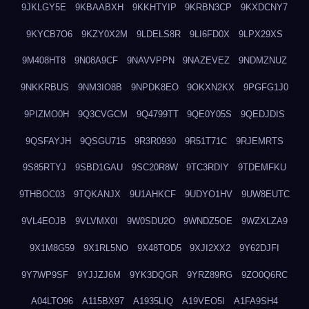
9JKLGY5E
9KBAABXH
9KKHTYIP
9KRBN3CP
9KXDCNY7
9KYCB7O6
9KZY0X2M
9LDELS8R
9LI6FD0X
9LPX29XS
9M408HT8
9N08A9CF
9NAVVPPN
9NAZEVEZ
9NDMZNUZ
9NKKRBUS
9NM3IO8B
9NPDK8EO
9OKXN2KX
9PGFG1J0
9PIZMO0H
9Q3CVGCM
9Q4799TT
9QE0Y05S
9QEDJDIS
9QSFAYJH
9QSGU715
9R3R0930
9R51T71C
9RJEMRTS
9S85RTYJ
9SBD1GAU
9SC20R8W
9TC3RDIY
9TDEMFKU
9THBOC03
9TQKANJX
9U1AHKCF
9UDYO1HV
9UW8EUTC
9VL4EOJB
9VLVMX0I
9W0SDU2O
9WNDZ5OE
9WZXLZA9
9X1M8G59
9X1RL5NO
9X48TOD5
9XJI2XX2
9Y62DJFI
9Y7WP9SF
9YJJZJ6M
9YK3DQGR
9YRZ89RG
9ZO0Q6RC
A04LTO96
A115BX97
A1935LIQ
A19VEO5I
A1FA9SH4