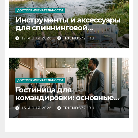
ДОСТОПРИМЕЧАТЕЛЬНОСТИ
Инструменты и аксессуары
для спиннинговой
рыбалки: назначение и
17 ИЮНЯ 2026
FRIENDS72_RU
типы
ДОСТОПРИМЕЧАТЕЛЬНОСТИ
Гостиница для
командировки: основные
критерии выбора
15 ИЮНЯ 2026
FRIENDS72_RU