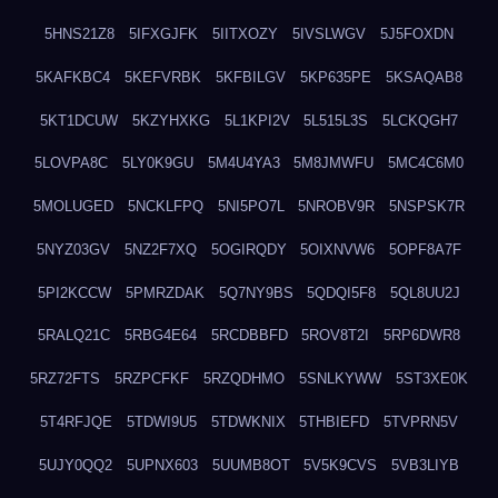
5HNS21Z8
5IFXGJFK
5IITXOZY
5IVSLWGV
5J5FOXDN
5KAFKBC4
5KEFVRBK
5KFBILGV
5KP635PE
5KSAQAB8
5KT1DCUW
5KZYHXKG
5L1KPI2V
5L515L3S
5LCKQGH7
5LOVPA8C
5LY0K9GU
5M4U4YA3
5M8JMWFU
5MC4C6M0
5MOLUGED
5NCKLFPQ
5NI5PO7L
5NROBV9R
5NSPSK7R
5NYZ03GV
5NZ2F7XQ
5OGIRQDY
5OIXNVW6
5OPF8A7F
5PI2KCCW
5PMRZDAK
5Q7NY9BS
5QDQI5F8
5QL8UU2J
5RALQ21C
5RBG4E64
5RCDBBFD
5ROV8T2I
5RP6DWR8
5RZ72FTS
5RZPCFKF
5RZQDHMO
5SNLKYWW
5ST3XE0K
5T4RFJQE
5TDWI9U5
5TDWKNIX
5THBIEFD
5TVPRN5V
5UJY0QQ2
5UPNX603
5UUMB8OT
5V5K9CVS
5VB3LIYB