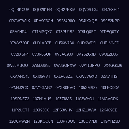
0QLRKCUP
0QO261FR
0QR27BKM
0QV0STGJ
0R7FXEI4
0RCWTWLK
0RH9C3CH
0S284R8O
0S4IXXQE
0S9E2KPP
0SA9HP4L
0T1MPQXC
0T8PUJB2
0T9LQ0SF
0TDEQ0TY
0TWV72OF
0U01AD7B
0U56W7B0
0UDKWD5I
0UELVNFD
0V2IXSF4
0V3N6SQF
0VJAC930
0VY5ZG3D
0W3LZD86
0W58MBQO
0W5D86N5
0W8SOPXW
0WY1BFPQ
0X4GG1J6
0XAANC43
0XI05VVT
0XLR0SZZ
0XW3VGXD
0ZAVTHSI
0ZM4J2CX
0ZVYGAG2
0ZXS0PVO
105XMS37
10LFO9CA
10SRNZZ2
10ZH1AUS
10ZZI8A5
1103WHO1
11MGVORK
11P2UCTJ
126I93O6
12FS3WHV
12HZ1JWW
12K469CE
12QCPWZN
12UKQO0N
133P7UOC
13COV7L8
14GYHZ3D