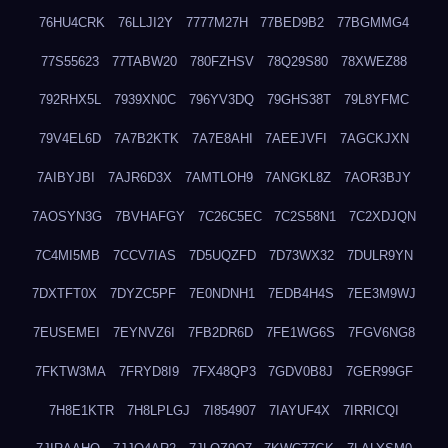
76HU4CRK
76LLJI2Y
7777M27H
77BED9B2
77BGMMG4
77S55623
77TABW20
780FZHSV
78Q29S80
78XWEZ88
792RHX5L
7939XN0C
796YV3DQ
79GHS38T
79L8YFMC
79V4EL6D
7A7B2KTK
7A7E8AHI
7AEEJVFI
7AGCKJXN
7AIBYJBI
7AJR6D3X
7AMTLOH9
7ANGKL8Z
7AOR3BJY
7AOSYN3G
7BVHAFGY
7C26C5EC
7C2S58N1
7C2XDJQN
7C4MI5MB
7CCV7IAS
7D5UQZFD
7D73WX32
7DULR9YN
7DXTFT0X
7DYZC5PF
7E0NDNH1
7EDB4H4S
7EE3M9WJ
7EUSEMEI
7EYNVZ6I
7FB2DR6D
7FE1WG6S
7FGV6NG8
7FKTW3MA
7FRYD8I9
7FX48QP3
7GDV0B8J
7GER99GF
7H8E1KTR
7H8LPLGJ
7I854907
7IAYUF4X
7IRRICQI