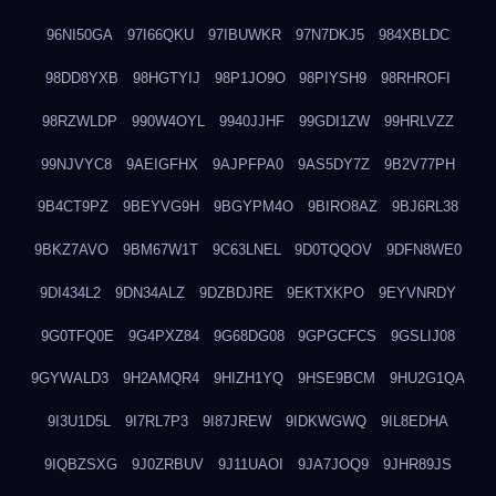
96NI50GA
97I66QKU
97IBUWKR
97N7DKJ5
984XBLDC
98DD8YXB
98HGTYIJ
98P1JO9O
98PIYSH9
98RHROFI
98RZWLDP
990W4OYL
9940JJHF
99GDI1ZW
99HRLVZZ
99NJVYC8
9AEIGFHX
9AJPFPA0
9AS5DY7Z
9B2V77PH
9B4CT9PZ
9BEYVG9H
9BGYPM4O
9BIRO8AZ
9BJ6RL38
9BKZ7AVO
9BM67W1T
9C63LNEL
9D0TQQOV
9DFN8WE0
9DI434L2
9DN34ALZ
9DZBDJRE
9EKTXKPO
9EYVNRDY
9G0TFQ0E
9G4PXZ84
9G68DG08
9GPGCFCS
9GSLIJ08
9GYWALD3
9H2AMQR4
9HIZH1YQ
9HSE9BCM
9HU2G1QA
9I3U1D5L
9I7RL7P3
9I87JREW
9IDKWGWQ
9IL8EDHA
9IQBZSXG
9J0ZRBUV
9J11UAOI
9JA7JOQ9
9JHR89JS