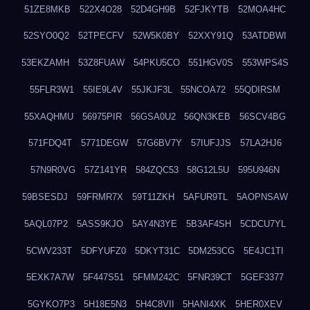
51ZE8MKB
522X4O28
52D4GH9B
52FJKYTB
52MOA4HC
52SYO0Q2
52TPECFV
52W5K0BY
52XXY91Q
53ATDBWI
53EKZAMH
53Z8FUAW
54PKU5CO
551HGV0S
553WPS4S
55FLR3W1
55IE9L4V
55JKJF3L
55NCOA72
55QDIRSM
55XAQHMU
56975PIR
56GSA0U2
56QN3KEB
56SCV4BG
571FDQ4T
5771DEGW
57G6BV7Y
57IUFJJS
57LA2HJ6
57N9R0VG
57Z141YR
584ZQC53
58G12L5U
595U946N
59BSESDJ
59FRMR7X
59T11ZKH
5AFUR9TL
5AOPNSAW
5AQL07P2
5ASS9KJO
5AY4N3YE
5B3AF4SH
5CDCU7YL
5CWV233T
5DFYUFZ0
5DKYT31C
5DM253CG
5E4JC1TI
5EXK7A7W
5F447S51
5FMM242C
5FNR39CT
5GEF3377
5GYKO7P3
5H18E5N3
5H4C8VII
5HANI4XK
5HER0XEV