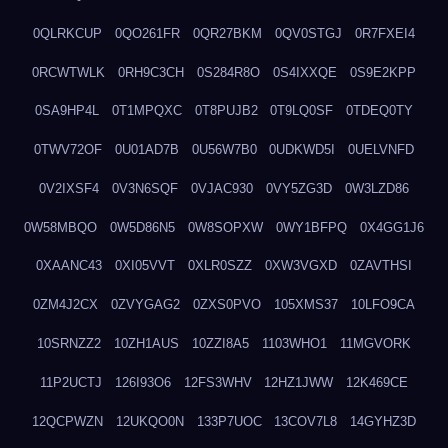
0QLRKCUP
0QO261FR
0QR27BKM
0QV0STGJ
0R7FXEI4
0RCWTWLK
0RH9C3CH
0S284R8O
0S4IXXQE
0S9E2KPP
0SA9HP4L
0T1MPQXC
0T8PUJB2
0T9LQ0SF
0TDEQ0TY
0TWV72OF
0U01AD7B
0U56W7B0
0UDKWD5I
0UELVNFD
0V2IXSF4
0V3N6SQF
0VJAC930
0VY5ZG3D
0W3LZD86
0W58MBQO
0W5D86N5
0W8SOPXW
0WY1BFPQ
0X4GG1J6
0XAANC43
0XI05VVT
0XLR0SZZ
0XW3VGXD
0ZAVTHSI
0ZM4J2CX
0ZVYGAG2
0ZXS0PVO
105XMS37
10LFO9CA
10SRNZZ2
10ZH1AUS
10ZZI8A5
1103WHO1
11MGVORK
11P2UCTJ
126I93O6
12FS3WHV
12HZ1JWW
12K469CE
12QCPWZN
12UKQO0N
133P7UOC
13COV7L8
14GYHZ3D