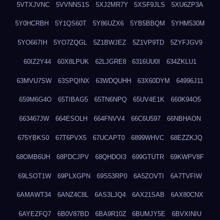
5VTXJVNC
5VVNNS1S
5XJ2MR7Y
5XSF9JLS
5XU6ZP3A
5Y0HCRBH
5Y1QS60T
5Y86UZX6
5YB5BBQM
5YHM530M
5YO667IH
5YO7ZQGL
5Z1BWJEZ
5Z1VP9TD
5ZYFJGV9
60IZ2Y44
60X8LPUK
62LJGRE8
6316UU0I
634ZKLU1
63MVU7SW
63SPQINX
63WDQUHH
63X60DYM
64996J11
659M6G4O
65TIBAG5
65TN6NPQ
65UV4E1K
660K94O5
663467JW
664ESOLH
664FNVV4
66C6U597
66NBHAON
675YBKS0
67T6PVX5
67UCAPT0
6899WHVC
68EZZKJQ
68OMB6UH
68PDCJPV
68QHDOI3
699GTUTR
69KWPV8F
69LSOT1W
69PLXGPN
69S53RP0
6A5ZOVTI
6A7TVFIW
6AMAWT34
6ANZ4C8L
6AS3LJQ4
6AX21SAB
6AX80CNX
6AYEZFQ7
6B0V87BD
6BA9R10Z
6BUMJY5E
6BVXINIU