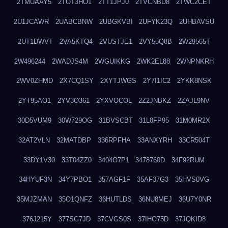
2TMUAAY5
2TOT3HO1
2TT1JPJ0
2TVCNBU8
2TWC2CET
2U1JCAWR
2UABCBNW
2UBGKVBI
2UFYK23Q
2UHBAVSU
2UT1DWVT
2VA5KTQ4
2VUSTJE1
2VY55Q8B
2W29565T
2W496244
2WADJS4M
2WGUIKKG
2WK2EL88
2WNPNKRH
2WV0ZHMD
2X7CQ1SY
2XYTJWGS
2Y7I1IC2
2YKK8NSK
2YT95AO1
2YV3O361
2YXVOCOL
2Z2JNBKZ
2ZAJL9NV
30D5VUM9
30W729OG
31BVSCBT
31L8FP95
31M0MR2X
32AT2VLN
32MATDBP
336RPFHA
33ANXYRH
33CR504T
33DY1V30
33T04ZZ0
3404O7P1
3478760D
34F92RUM
34HYUF3N
34Y7PBO1
357AGF1F
35AF37G3
35HVS0VG
35MJZMAN
35O1QNFZ
36HUTLDS
36NU8MEJ
36U7Y0NR
376J215Y
377SG7JD
37CVGS0S
37IHO75D
37JQKID8