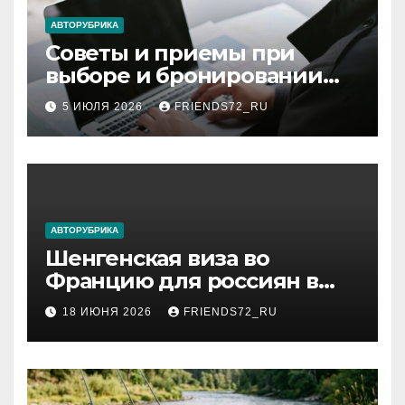
ki
АВТОРУБРИКА
Советы и приемы при
выборе и бронировании
авиабилетов
5 ИЮЛЯ 2026
FRIENDS72_RU
АВТОРУБРИКА
Шенгенская виза во
Францию для россиян в
2026 году: сроки от 3 дней
18 ИЮНЯ 2026
FRIENDS72_RU
и список необходимых
документов