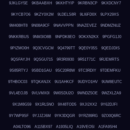
9JKLGY5E
9KBAABXH
9KKHTYIP
9KRBN3CP
9KXDCNY7
9KYCB7O6
9KZY0X2M
9LDELS8R
9LI6FD0X
9LPX29XS
9M408HT8
9N08A9CF
9NAVVPPN
9NAZEVEZ
9NDMZNUZ
9NKKRBUS
9NM3IO8B
9NPDK8EO
9OKXN2KX
9PGFG1J0
9PIZMO0H
9Q3CVGCM
9Q4799TT
9QE0Y05S
9QEDJDIS
9QSFAYJH
9QSGU715
9R3R0930
9R51T71C
9RJEMRTS
9S85RTYJ
9SBD1GAU
9SC20R8W
9TC3RDIY
9TDEMFKU
9THBOC03
9TQKANJX
9U1AHKCF
9UDYO1HV
9UW8EUTC
9VL4EOJB
9VLVMX0I
9W0SDU2O
9WNDZ5OE
9WZXLZA9
9X1M8G59
9X1RL5NO
9X48TOD5
9XJI2XX2
9Y62DJFI
9Y7WP9SF
9YJJZJ6M
9YK3DQGR
9YRZ89RG
9ZO0Q6RC
A04LTO96
A115BX97
A1935LIQ
A19VEO5I
A1FA9SH4