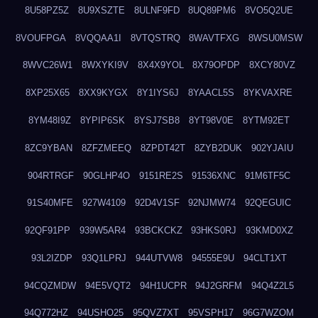
8U58PZ5Z
8U9XSZTE
8ULNF9FD
8UQ89PM6
8VO5Q2UE
8VOUFPGA
8VQQAA1I
8VTQSTRQ
8WAVTFXG
8WSU0MSW
8WVC26W1
8WXYKI9V
8X4X9YOL
8X79OPDP
8XCY80VZ
8XP25X65
8XX9KYGX
8Y1IYS6J
8YAACL5S
8YKVAXRE
8YM48I9Z
8YPIP6SK
8YSJ7SB8
8YT98V0E
8YTM92ET
8ZC9YBAN
8ZFZMEEQ
8ZPDT42T
8ZYB2DUK
902YJAIU
904RTRGF
90GLHP4O
9151RE2S
91536XNC
91M6TF5C
91S40MFE
927W4109
92D4V1SF
92NJMW74
92QEGUIC
92QF91PP
939W5AR4
93BCKCKZ
93HKS0RJ
93KMD0XZ
93L2IZDP
93Q1LPRJ
944UTVW8
94555E9U
94CLT1XT
94CQZMDW
94E5VQT2
94H1UCPR
94J2GRFM
94Q4Z2L5
94Q772HZ
94USHO25
95QVZ7XT
95VSPH17
96G7WZOM