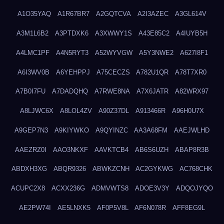
A1O35YAQ
A1R67BR7
A2GQTCVA
A2I3AZEC
A3GL614V
A3M1L6B2
A3PTDXK6
A3XWWY1S
A43E85C2
A4IUYB5H
A4LMC1PF
A4N5RYT3
A52WYVGW
A5Y3NWE2
A627I8F1
A6I3WV0B
A6YEHPPJ
A75CECZS
A782U1QR
A78T7XR0
A7B0I7FU
A7DADQHQ
A7RWE8NA
A7X6JATR
A82WRX97
A8LJWC6X
A8LOL4ZV
A90Z37DL
A913466R
A96H0U7X
A9GEP7N3
A9KIYWKO
A9QYINZC
AA3A68FM
AAEJWLHD
AAEZRZ0I
AAO3NKXF
AAVKTCB4
AB6S6UZH
ABAP8R3B
ABDXH3XG
ABQR9326
ABWKZCNH
AC2GYKWG
AC768CHK
ACUPC2X8
ACXX236G
ADMVWTS8
ADOE3V3Y
ADQOJYQO
AE2PW74I
AE5LNXK5
AF0P5V8L
AF6N078R
AFF8EG9L