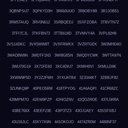
3QBNPSU7
3QPKYD3H
3R660UUO
3R8OBY8R
3RJJOB51
3RM5TAUQ
3RV0N612
3SRBQEDJ
3SXFZOBA
3TBVTN7Z
3TFI7CJL
3TKFBN73
3TTB618D
3TVMVY4A
3VPL82H9
3VS14DKC
3VX5WW8T
3VXFRWKX
3VZRTGEK
3W3MHD4O
3WAD8W9N
3WDTF1N3
3WI8G8SN
3WQDYCWK
3WTTA97N
3WU70G19
3X71FE60
3XC4DIU7
3XMIH0VI
3XMLLD4K
3XWW9P5D
3Y2Z2FMH
3YXUATB4
3Z3344KT
3ZBBJF82
3ZUNKQ9P
40PEO5RM
418TPYOG
41A6AQPI
41CR68ZC
428MPM7O
42EW9PZP
42HIOZNV
42QOZROE
437L5RRA
43BE766X
43EEF23E
43IP3TZ3
43OJ1AEY
43SSFXBJ
43U16JLC
43XY7A9N
441OKOJO
4474ZR0W
4489NF37