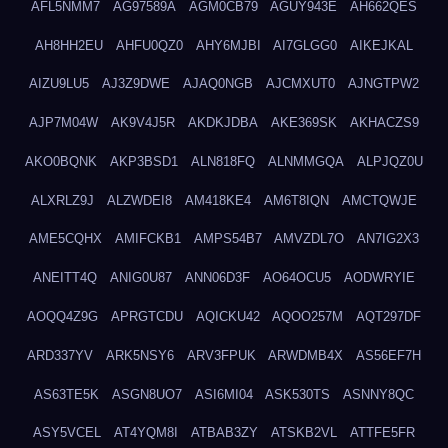
AFL5NMM7
AG97589A
AGM0CB79
AGUY943E
AH662QES
AH8HH2EU
AHFU0QZ0
AHY6MJBI
AI7GLGG0
AIKEJKAL
AIZU9LU5
AJ3Z9DWE
AJAQ0NGB
AJCMXUT0
AJNGTPW2
AJP7M04W
AK9V4J5R
AKDKJDBA
AKE369SK
AKHACZS9
AKO0BQNK
AKP3BSD1
ALN818FQ
ALNMMGQA
ALPJQZ0U
ALXRLZ9J
ALZWDEI8
AM418KE4
AM6T8IQN
AMCTQWJE
AME5CQHX
AMIFCKB1
AMPS54B7
AMVZDL7O
AN7IG2X3
ANEITT4Q
ANIG0U87
ANN06D3F
AO64OCU5
AODWRYIE
AOQQ4Z9G
APRGTCDU
AQICKU42
AQOO257M
AQT297DF
ARD337YV
ARK5NSY6
ARV3FPUK
ARWDMB4X
AS56EF7H
AS63TE5K
ASGN8UO7
ASI6MI04
ASK530TS
ASNNY8QC
ASY5VCEL
AT4YQM8I
ATBAB3ZY
ATSKB2VL
ATTFE5FR