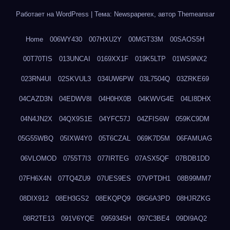
Работает на WordPress
|
Тема: Newspaperex, автор
Themeansar
Home
006WY430
007HXU2Y
00MGT33M
00SAOS5H
00T70TIS
013UNCAI
0169XX1F
019K5LTP
01WS9NX2
023RN4UI
02SKVUL3
034UW6PW
03L7504Q
03ZRKE69
04CAZD3N
04EDWV8I
04H0HX0B
04KWVG4E
04LI8DHX
04N4JN2X
04QX9S1E
04YFC57J
04ZFIS6W
059KC9DM
05G55WBQ
05IXW4Y0
05T6CZAL
069K7D5M
06FAMUAG
06VLOMOD
0755T7I3
077IRTEG
07ASX5QF
07BDB1DD
07FH6X4N
07TQ4ZU9
07UES9ES
07VPTDH1
08B99MM7
08DIX912
08EH3GS2
08EKQPQ9
08G6A3PD
08HJRZKG
08R2TE13
091V6YQE
0959345H
097C3BE4
09DI9AQ2