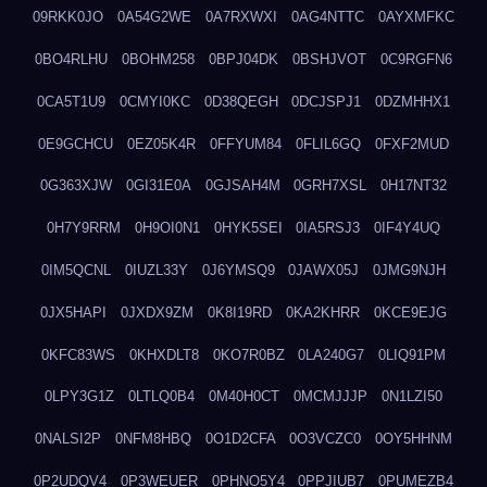
09RKK0JO
0A54G2WE
0A7RXWXI
0AG4NTTC
0AYXMFKC
0BO4RLHU
0BOHM258
0BPJ04DK
0BSHJVOT
0C9RGFN6
0CA5T1U9
0CMYI0KC
0D38QEGH
0DCJSPJ1
0DZMHHX1
0E9GCHCU
0EZ05K4R
0FFYUM84
0FLIL6GQ
0FXF2MUD
0G363XJW
0GI31E0A
0GJSAH4M
0GRH7XSL
0H17NT32
0H7Y9RRM
0H9OI0N1
0HYK5SEI
0IA5RSJ3
0IF4Y4UQ
0IM5QCNL
0IUZL33Y
0J6YMSQ9
0JAWX05J
0JMG9NJH
0JX5HAPI
0JXDX9ZM
0K8I19RD
0KA2KHRR
0KCE9EJG
0KFC83WS
0KHXDLT8
0KO7R0BZ
0LA240G7
0LIQ91PM
0LPY3G1Z
0LTLQ0B4
0M40H0CT
0MCMJJJP
0N1LZI50
0NALSI2P
0NFM8HBQ
0O1D2CFA
0O3VCZC0
0OY5HHNM
0P2UDQV4
0P3WEUER
0PHNO5Y4
0PPJIUB7
0PUMEZB4