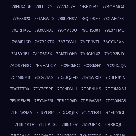
76HU4CRK
76LLJI2Y
7777M27H
77BED9B2
77BGMMG4
77S55623
77TABW20
780FZHSV
78Q29S80
78XWEZ88
792RHX5L
7939XN0C
796YV3DQ
79GHS38T
79L8YFMC
79V4EL6D
7A7B2KTK
7A7E8AHI
7AEEJVFI
7AGCKJXN
7AIBYJBI
7AJR6D3X
7AMTLOH9
7ANGKL8Z
7AOR3BJY
7AOSYN3G
7BVHAFGY
7C26C5EC
7C2S58N1
7C2XDJQN
7C4MI5MB
7CCV7IAS
7D5UQZFD
7D73WX32
7DULR9YN
7DXTFT0X
7DYZC5PF
7E0NDNH1
7EDB4H4S
7EE3M9WJ
7EUSEMEI
7EYNVZ6I
7FB2DR6D
7FE1WG6S
7FGV6NG8
7FKTW3MA
7FRYD8I9
7FX48QP3
7GDV0B8J
7GER99GF
7H8E1KTR
7H8LPLGJ
7I854907
7IAYUF4X
7IRRICQI