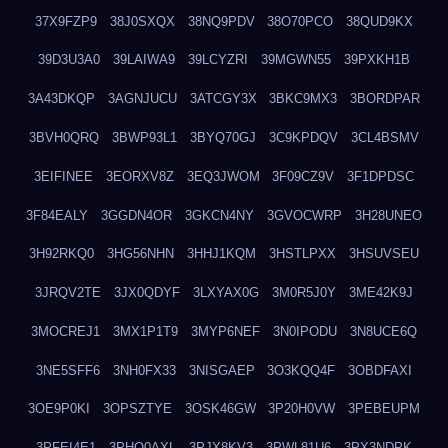
37X9FZP9
38J0SXQX
38NQ9PDV
38O70PCO
38QUD9KX
39D3U3A0
39LAIWA9
39LCYZRI
39MGWN55
39PXKH1B
3A43DKQP
3AGNJUCU
3ATCGY3X
3BKC9MX3
3BORDPAR
3BVH0QRQ
3BWP93L1
3BYQ70GJ
3C9KPDQV
3CL4BSMV
3EIFINEE
3EORXV8Z
3EQ3JWOM
3F09CZ9V
3F1DPDSC
3F84EALY
3GGDN4OR
3GKCN4NY
3GVOCWRP
3H28UNEO
3H92RKQ0
3HG56NHN
3HHJ1KQM
3HSTLPXX
3HSUVSEU
3JRQV2TE
3JX0QDYF
3LXYAX0G
3M0R5J0Y
3ME42K9J
3MOCREJ1
3MX1P1T9
3MYP6NEF
3N0IPODU
3N8UCE6Q
3NE5SFF6
3NH0FX33
3NISGAEP
3O3KQQ4F
3OBDFAXI
3OE9P0KI
3OPSZTYE
3OSK46GW
3P20H0VW
3PEBEUPM
3PFEI4E1
3PHQ0AXL
3PJX8KV3
3PWL81U6
3PX3NDPK