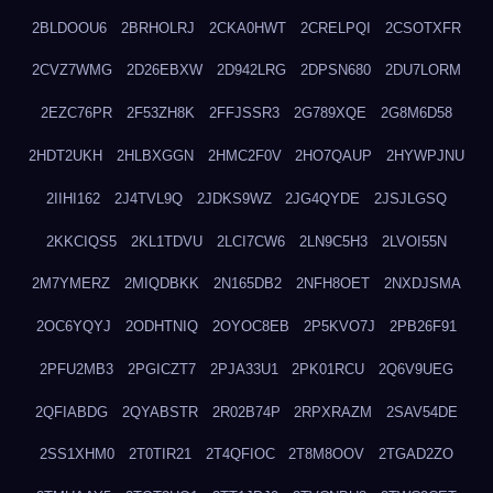
2BLDOOU6
2BRHOLRJ
2CKA0HWT
2CRELPQI
2CSOTXFR
2CVZ7WMG
2D26EBXW
2D942LRG
2DPSN680
2DU7LORM
2EZC76PR
2F53ZH8K
2FFJSSR3
2G789XQE
2G8M6D58
2HDT2UKH
2HLBXGGN
2HMC2F0V
2HO7QAUP
2HYWPJNU
2IIHI162
2J4TVL9Q
2JDKS9WZ
2JG4QYDE
2JSJLGSQ
2KKCIQS5
2KL1TDVU
2LCI7CW6
2LN9C5H3
2LVOI55N
2M7YMERZ
2MIQDBKK
2N165DB2
2NFH8OET
2NXDJSMA
2OC6YQYJ
2ODHTNIQ
2OYOC8EB
2P5KVO7J
2PB26F91
2PFU2MB3
2PGICZT7
2PJA33U1
2PK01RCU
2Q6V9UEG
2QFIABDG
2QYABSTR
2R02B74P
2RPXRAZM
2SAV54DE
2SS1XHM0
2T0TIR21
2T4QFIOC
2T8M8OOV
2TGAD2ZO