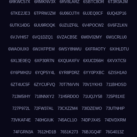
6RKWC57X
6RMKNV3X
6RV8LARZ
6SBTC8OR
6T3R3AJM
6TKE2JE3
6TPRWJZM
6U06OJTH
6UJEQ0CF
6UQ42P16
6UTK14DG
6UU9ROQK
6UZUZF6L
6V4POCW2
6V6FZLKN
6VJVHI57
6VQ1DZQ1
6VZACB5E
6W0V02MY
6W1CRLU0
6WAOIUX0
6WJXFPEM
6WSY8NWU
6XFR4OTY
6XIHLDTU
6XL3E0EQ
6XP30R7N
6XQUAXFV
6XUCD56H
6XVXTC5I
6Y6PMH2U
6YQP5Y4L
6YR8PDRZ
6YY0PXBC
6ZISH1A0
6ZT4UC5F
6ZYCUFVQ
70T7NVVN
70V1YKH3
711BHOSD
713M5IHY
718NNXY2
71H5RDOO
71UQJY58
725P81XE
727P972L
72FW37AL
73CXZZM4
73IDZEWO
73UTNHIP
73VKAF4E
740HGIUK
745ACL1O
74DPJX4S
74DVDXRM
74FGRN3A
7612HD1B
7651K273
76BJGQ4F
76G4013Z