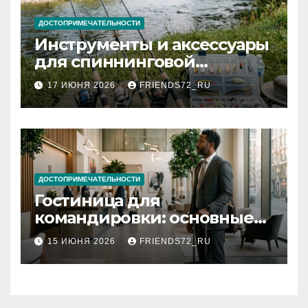
ДОСТОПРИМЕЧАТЕЛЬНОСТИ
Инструменты и аксессуары
для спиннинговой
рыбалки: назначение и
17 ИЮНЯ 2026
FRIENDS72_RU
типы
ДОСТОПРИМЕЧАТЕЛЬНОСТИ
Гостиница для
командировки: основные
критерии выбора
15 ИЮНЯ 2026
FRIENDS72_RU