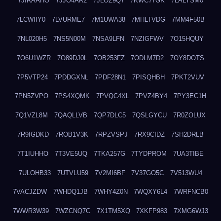
7JIRAAHO
7JJO4AR2
7JLOZ9Q7
7KWC77GK
7LALYSM0
7LCWIIY0
7LVURME7
7M1UWA38
7MHLTVDG
7MM4F50B
7NL020H5
7NS5N00M
7NSA9LFN
7NZIGFWV
7O15HQUY
7O6U1WZR
7O89DJ0L
7OB253FZ
7ODLM7D2
7OY8DOTS
7P5VTP24
7PDDGXNL
7PDF28N1
7PISQHBH
7PKT2VUV
7PN5ZVPO
7PS4XQMK
7PVQC4XL
7PVZ4BY4
7PY3EC1H
7Q1VZL8M
7QAQLLVB
7QP7DLC5
7QSLGYCU
7R0ZOLUX
7R9IGDKD
7ROB1V3K
7RPZVSPJ
7RX9CIDZ
7SH2DRLB
7T1IUHHO
7T3VE5UQ
7TKA257G
7TYDPROM
7UA3TIBE
7ULOHB33
7UTVLU59
7V2MI6BF
7V37GO5C
7V513WU4
7VACJZDW
7WHDQ1JB
7WHY4Z0N
7WQXY6L4
7WRFNCB0
7WWR3W39
7WZCNQ7C
7X1TM5XQ
7XKFP983
7XMG6WJ3