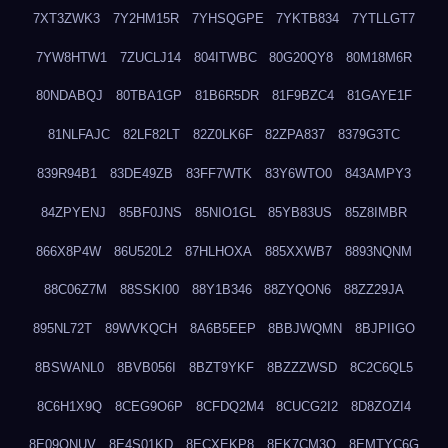
7XT3ZWK3
7Y2HM15R
7YHSQGPE
7YKTB834
7YTLLGT7
7YW8HTW1
7ZUCLJ14
804ITWBC
80G20QY8
80M18M6R
80NDABQJ
80TBA1GP
81B6R5DR
81F9BZC4
81GAYE1F
81NLFAJC
82LF82LT
82Z0LK6F
82ZPA837
8379G3TC
839R94B1
83DE49ZB
83FF7WTK
83Y6WTO0
843AMPY3
84ZPYENJ
85BF0JNS
85NIO1GL
85YB83US
85Z8IMBR
866X8P4W
86U520L2
87HLHOXA
885XXWB7
8893NQNM
88C06Z7M
88SSKI00
88Y1B346
88ZYQON6
88ZZ29JA
895NL72T
89WVKQCH
8A6B5EEP
8BBJWQMN
8BJPIIGO
8BSWANL0
8BVB056I
8BZT9YKF
8BZZZWSD
8C2C6QL5
8C6H1X9Q
8CEG9O6P
8CFDQ2M4
8CUCG2I2
8D8ZOZI4
8E09QNUV
8E4S01KD
8ECXEKP8
8EK7CM3O
8EMTYC6G