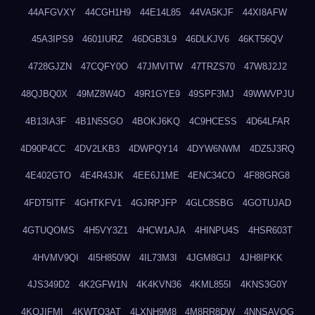
44AFGVXY
44CGH1H9
44E14L85
44VA5KJF
44XI8AFW
45A3IPS9
4601IURZ
46DGB3L9
46DLKJV6
46KT56QV
4728GJZN
47CQFY0O
47JMVITW
47TRZS70
47W8J2J2
48QJBQ0X
49MZ8W4O
49R1GYE9
49SPF3MJ
49WWVPJU
4B13IA3F
4B1N5SGO
4BOKJ6KQ
4C9HCESS
4D64LFAR
4D90P4CC
4DV2LKB3
4DWPQY14
4DYW6NWM
4DZ5J3RQ
4E402GTO
4E4R43JK
4EE6J1ME
4ENC34CO
4F88GRG8
4FDT5ITF
4GHTKFV1
4GJRPJFP
4GLC8SBG
4GOTUJAD
4GTUQOMS
4H5VY3Z1
4HCW1AJA
4HINPU4S
4HSR603T
4HVMV9QI
4I5H850W
4IL73M3I
4JGM8GIJ
4JH8IPKK
4JS349D2
4K2GFW1N
4K4KVN36
4KML855I
4KNS3G0Y
4KQJIFMI
4KWTO3AT
4LXNH9M8
4M8RR8DW
4NNSAVOG