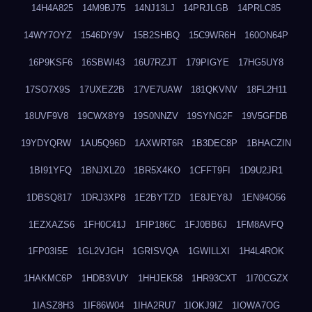
14H4A825
14M9BJ75
14NJ13LJ
14PRJLGB
14PRLC85
14WY7OYZ
1546DY9V
15B2SHBQ
15C9WR6H
160ON64P
16P9KSF6
16SBWI43
16U7RZJT
179PIGYE
17HG5UY8
17SO7X9S
17UXEZ2B
17VE7UAW
181QKVNV
18FL2H11
18UVF9V8
19CWX8Y9
19S0NNZV
19SYNG2F
19V5GFDB
19YDYQRW
1AU5Q96D
1AXWRT6R
1B3DEC8P
1BHACZIN
1BI91YFQ
1BNJXLZ0
1BR5X4KO
1CFFT9FI
1D9U2JR1
1DBSQ817
1DRJ3XP8
1E2BYTZD
1E8JEY8J
1EN94O56
1EZXAZS6
1FH0C41J
1FIP186C
1FJ0BB6J
1FM8AVFQ
1FP03I5E
1GL2VJGH
1GRISVQA
1GWILLXI
1H4L4ROK
1HAKMC6P
1HDB3VUY
1HHJEK58
1HR93CXT
1I70CGZX
1IASZ8H3
1IF86W04
1IHA2RU7
1IOKJ9IZ
1IOWA7OG