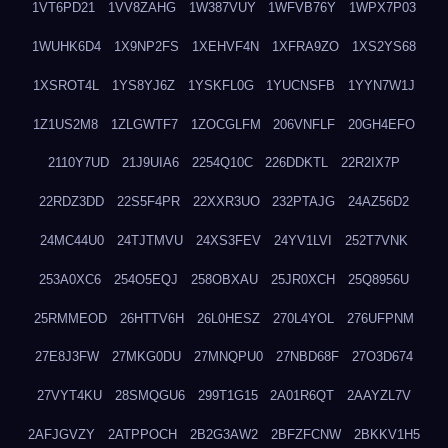
1VT6PD21
1VV8ZAHG
1W387VUY
1WFVB76Y
1WPX7P03
1WUHK6D4
1X9NP2FS
1XEHVF4N
1XFRA9ZO
1XS2YS68
1XSROT4L
1YS8YJ6Z
1YSKFL0G
1YUCNSFB
1YYN7W1J
1Z1US2M8
1ZLGWTF7
1ZOCGLFM
206VNFLF
20GH4EFO
2110Y7UD
21J9UIA6
2254Q10C
226DDKTL
22R2IX7P
22RDZ3DD
22S5F4PR
22XXR3UO
232PTAJG
24AZ56D2
24MC44U0
24TJTMVU
24XS3FEV
24YV1LVI
252T7VNK
253A0XC6
254O5EQJ
258OBXAU
25JR0XCH
25Q8956U
25RMMEOD
26HTTV6H
26L0HESZ
270L4YOL
276UFPNM
27E8J3FW
27MKG0DU
27MNQPU0
27NBD68F
27O3D674
27VYT4KU
28SMQGU6
299T1G15
2A01R6QT
2AAYZL7V
2AFJGVZY
2ATPPOCH
2B2G3AW2
2BFZFCNW
2BKKV1H5