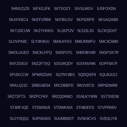
5HNS21Z8
5IFXGJFK
5IITXOZY
5IVSLWGV
5J5FOXDN
5KAFKBC4
5KEFVRBK
5KFBILGV
5KP635PE
5KSAQAB8
5KT1DCUW
5KZYHXKG
5L1KPI2V
5L515L3S
5LCKQGH7
5LOVPA8C
5LY0K9GU
5M4U4YA3
5M8JMWFU
5MC4C6M0
5MOLUGED
5NCKLFPQ
5NI5PO7L
5NROBV9R
5NSPSK7R
5NYZ03GV
5NZ2F7XQ
5OGIRQDY
5OIXNVW6
5OPF8A7F
5PI2KCCW
5PMRZDAK
5Q7NY9BS
5QDQI5F8
5QL8UU2J
5RALQ21C
5RBG4E64
5RCDBBFD
5ROV8T2I
5RP6DWR8
5RZ72FTS
5RZPCFKF
5RZQDHMO
5SNLKYWW
5ST3XE0K
5T4RFJQE
5TDWI9U5
5TDWKNIX
5THBIEFD
5TVPRN5V
5UJY0QQ2
5UPNX603
5UUMB8OT
5V5K9CVS
5VB3LIYB