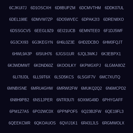
6CJKUI7J
6D1OSCXH
6D8BUPZM
6DCMVTHM
6DDK07UL
6DEL198E
6DMVW7ZP
6DO5WVEC
6DPAK2I3
6DREN8XO
6DSSGCV5
6EEGL9Z9
6EI21UCB
6EMNTEE0
6F1DJ5WF
6G3CXI93
6G3KEGYN
6H6L0Z3E
6HD2DCBO
6HM0FQJT
6HWL9A3P
6I5IUH76
6JGSI1UR
6JQL3WKJ
6K3EBPX1
6K3WDMWT
6KDND60Z
6KOOILKY
6KPMGXPJ
6LGMA8OZ
6LI78JDL
6LL59T6X
6LSD5KCS
6LSGIF7V
6MC7XUTQ
6MNBISNE
6MRU4GHW
6MRWI2FW
6MUKQ2Q2
6N6MCPD2
6N8H9PB2
6NS1JPER
6NTR3U7I
6OXMG49D
6PHYGAFF
6PM1Z7A5
6PO2WC0X
6PPNPOF5
6Q23B2FW
6QE19FL3
6QEEKCMR
6QKOAUOS
6QVIJ1K1
6R431JL5
6RGMWOLX