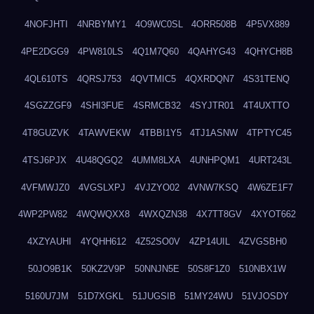
4NOFJHTI
4NRBYMY1
4O9WC0SL
4ORR508B
4P5VX889
4PE2DGG9
4PW810LS
4Q1M7Q60
4QAHYG43
4QHYCH8B
4QL610TS
4QRSJ753
4QVTMIC5
4QXRDQN7
4S31TENQ
4SGZZGF9
4SHI3FUE
4SRMCB32
4SYJTR01
4T4UXTTO
4T8GUZVK
4TAWVEKW
4TBBI1Y5
4TJ1ASNW
4TPTYC45
4TSJ6PJX
4U48QGQ2
4UMM8LXA
4UNHPQM1
4URT243L
4VFMWJZ0
4VGSLXPJ
4VJZYO02
4VNW7KSQ
4W6ZE1F7
4WP2PW82
4WQWQXX8
4WXQZN38
4X7TT8GV
4XYOT662
4XZYAUHI
4YQHH612
4Z52SO0V
4ZP14UIL
4ZVGSBH0
50JO9B1K
50KZ2V9P
50NNJN5E
50S8F1Z0
510NBX1W
5160U7JM
51D7XGKL
51JUGSIB
51MY24WU
51VJOSDY