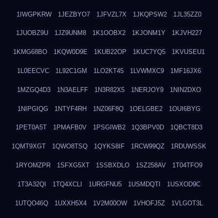
1IWGPKRW
1JEZBYO7
1JFVZL7X
1JKQPSW2
1JL35ZZ0
1JUOBZ9U
1JZ9UNM8
1K1OOBX2
1KJONM1Y
1KJVH227
1KMG68BO
1KQW0D9E
1KUB22OP
1KUC7YQ5
1KVUSEU1
1L0EECVC
1L92C1GM
1LO2KT45
1LVWMXC9
1MF16JX6
1MZGQ4D3
1N3AELFF
1N3R82X5
1NERJOY9
1NIN2DXO
1NIPGIQG
1NTYF4RH
1NZ06F8Q
1OELGBE2
1OUI6BYG
1PET0A5T
1PMAFB0V
1PSGIWB2
1Q3BPV0D
1QBCT8D3
1QMT9XGT
1QWO8TSQ
1QYKS8IF
1RCW99QZ
1RDUWSSK
1RYOMZPR
1SFXG5XT
1SSBXDLO
1SZ258AV
1T04TFO9
1T3A32QI
1TQ4XCLI
1URGFNU5
1USMDQTI
1USXOD9C
1UTQO46Q
1UXXH5X4
1V2M00OW
1VHOFJ5Z
1VLGOT3L