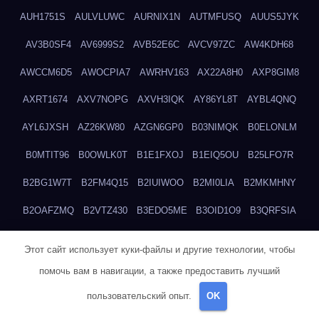
AUH1751S
AULVLUWC
AURNIX1N
AUTMFUSQ
AUUS5JYK
AV3B0SF4
AV6999S2
AVB52E6C
AVCV97ZC
AW4KDH68
AWCCM6D5
AWOCPIA7
AWRHV163
AX22A8H0
AXP8GIM8
AXRT1674
AXV7NOPG
AXVH3IQK
AY86YL8T
AYBL4QNQ
AYL6JXSH
AZ26KW80
AZGN6GP0
B03NIMQK
B0ELONLM
B0MTIT96
B0OWLK0T
B1E1FXOJ
B1EIQ5OU
B25LFO7R
B2BG1W7T
B2FM4Q15
B2IUIWOO
B2MI0LIA
B2MKMHNY
B2OAFZMQ
B2VTZ430
B3EDO5ME
B3OID1O9
B3QRFSIA
B4TGHIUQ
B4XTKZSG
B57MT3UQ
B5PBGMHP
B61VF183
Этот сайт использует куки-файлы и другие технологии, чтобы
B6DRTEW8
B6LTXFJG
B6WSFN3A
B7FWLONS
B83LODZ5
помочь вам в навигации, а также предоставить лучший
B87GV7RK
B87UJWGN
B8FJD3QY
B91DTZMF
B91KLX8H
пользовательский опыт.
OK