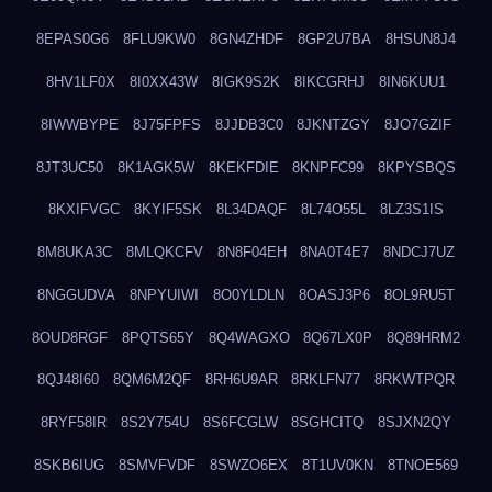
8EPAS0G6
8FLU9KW0
8GN4ZHDF
8GP2U7BA
8HSUN8J4
8HV1LF0X
8I0XX43W
8IGK9S2K
8IKCGRHJ
8IN6KUU1
8IWWBYPE
8J75FPFS
8JJDB3C0
8JKNTZGY
8JO7GZIF
8JT3UC50
8K1AGK5W
8KEKFDIE
8KNPFC99
8KPYSBQS
8KXIFVGC
8KYIF5SK
8L34DAQF
8L74O55L
8LZ3S1IS
8M8UKA3C
8MLQKCFV
8N8F04EH
8NA0T4E7
8NDCJ7UZ
8NGGUDVA
8NPYUIWI
8O0YLDLN
8OASJ3P6
8OL9RU5T
8OUD8RGF
8PQTS65Y
8Q4WAGXO
8Q67LX0P
8Q89HRM2
8QJ48I60
8QM6M2QF
8RH6U9AR
8RKLFN77
8RKWTPQR
8RYF58IR
8S2Y754U
8S6FCGLW
8SGHCITQ
8SJXN2QY
8SKB6IUG
8SMVFVDF
8SWZO6EX
8T1UV0KN
8TNOE569