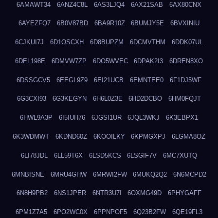
6AMAWT34
6ANZ4C8L
6AS3LJQ4
6AX21SAB
6AX80CNX
6AYEZFQ7
6B0V87BD
6BA9R10Z
6BUMJY5E
6BVXINIU
6CJKUI7J
6D1OSCXH
6D8BUPZM
6DCMVTHM
6DDK07UL
6DEL198E
6DMVW7ZP
6DO5WVEC
6DPAK2I3
6DREN8XO
6DSSGCV5
6EEGL9Z9
6EI21UCB
6EMNTEE0
6F1DJ5WF
6G3CXI93
6G3KEGYN
6H6L0Z3E
6HD2DCBO
6HM0FQJT
6HWL9A3P
6I5IUH76
6JGSI1UR
6JQL3WKJ
6K3EBPX1
6K3WDMWT
6KDND60Z
6KOOILKY
6KPMGXPJ
6LGMA8OZ
6LI78JDL
6LL59T6X
6LSD5KCS
6LSGIF7V
6MC7XUTQ
6MNBISNE
6MRU4GHW
6MRWI2FW
6MUKQ2Q2
6N6MCPD2
6N8H9PB2
6NS1JPER
6NTR3U7I
6OXMG49D
6PHYGAFF
6PM1Z7A5
6PO2WC0X
6PPNPOF5
6Q23B2FW
6QE19FL3