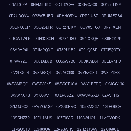
0NALSI2P
0NFM8HBQ
0O1D2CFA
0O3VCZC0
0OY5HHNM
0P2UDQV4
0P3WEUER
0PHNO5Y4
0PPJIUB7
0PUMEZB4
0QLRKCUP
0QO261FR
0QR27BKM
0QV0STGJ
0R7FXEI4
0RCWTWLK
0RH9C3CH
0S284R8O
0S4IXXQE
0S9E2KPP
0SA9HP4L
0T1MPQXC
0T8PUJB2
0T9LQ0SF
0TDEQ0TY
0TWV72OF
0U01AD7B
0U56W7B0
0UDKWD5I
0UELVNFD
0V2IXSF4
0V3N6SQF
0VJAC930
0VY5ZG3D
0W3LZD86
0W58MBQO
0W5D86N5
0W8SOPXW
0WY1BFPQ
0X4GG1J6
0XAANC43
0XI05VVT
0XLR0SZZ
0XW3VGXD
0ZAVTHSI
0ZM4J2CX
0ZVYGAG2
0ZXS0PVO
105XMS37
10LFO9CA
10SRNZZ2
10ZH1AUS
10ZZI8A5
1103WHO1
11MGVORK
11P2UCTJ
126I93O6
12FS3WHV
12HZ1JWW
12K469CE