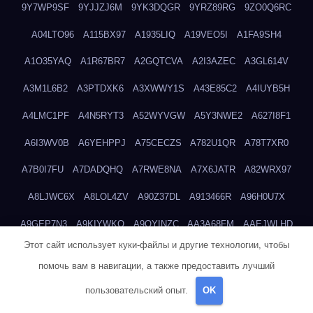
9Y7WP9SF
9YJJZJ6M
9YK3DQGR
9YRZ89RG
9ZO0Q6RC
A04LTO96
A115BX97
A1935LIQ
A19VEO5I
A1FA9SH4
A1O35YAQ
A1R67BR7
A2GQTCVA
A2I3AZEC
A3GL614V
A3M1L6B2
A3PTDXK6
A3XWWY1S
A43E85C2
A4IUYB5H
A4LMC1PF
A4N5RYT3
A52WYVGW
A5Y3NWE2
A627I8F1
A6I3WV0B
A6YEHPPJ
A75CECZS
A782U1QR
A78T7XR0
A7B0I7FU
A7DADQHQ
A7RWE8NA
A7X6JATR
A82WRX97
A8LJWC6X
A8LOL4ZV
A90Z37DL
A913466R
A96H0U7X
A9GEP7N3
A9KIYWKO
A9QYINZC
AA3A68FM
AAEJWLHD
Этот сайт использует куки-файлы и другие технологии, чтобы
AAEZRZ0I
AAO3NKXF
AAVKTCB4
AB6S6UZH
ABAP8R3B
помочь вам в навигации, а также предоставить лучший
ABDXH3XG
ABQR9326
ABWKZCNH
AC2GYKWG
AC768CHK
пользовательский опыт.
OK
ACUPC2X8
ACXX236G
ADMVWTS8
ADOE3V3Y
ADQOJYQO