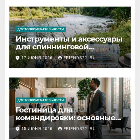
ДОСТОПРИМЕЧАТЕЛЬНОСТИ
Инструменты и аксессуары
для спиннинговой
рыбалки: назначение и
17 ИЮНЯ 2026
FRIENDS72_RU
типы
ДОСТОПРИМЕЧАТЕЛЬНОСТИ
Гостиница для
командировки: основные
критерии выбора
15 ИЮНЯ 2026
FRIENDS72_RU