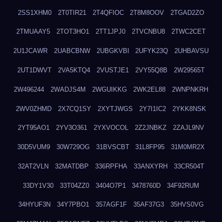
2SS1XHM0
2T0TIR21
2T4QFIOC
2T8M8OOV
2TGAD2ZO
2TMUAAY5
2TOT3HO1
2TT1JPJ0
2TVCNBU8
2TWC2CET
2U1JCAWR
2UABCBNW
2UBGKVBI
2UFYK23Q
2UHBAVSU
2UT1DWVT
2VA5KTQ4
2VUSTJE1
2VY55Q8B
2W29565T
2W496244
2WADJS4M
2WGUIKKG
2WK2EL88
2WNPNKRH
2WV0ZHMD
2X7CQ1SY
2XYTJWGS
2Y7I1IC2
2YKK8NSK
2YT95AO1
2YV3O361
2YXVOCOL
2Z2JNBKZ
2ZAJL9NV
30D5VUM9
30W729OG
31BVSCBT
31L8FP95
31M0MR2X
32AT2VLN
32MATDBP
336RPFHA
33ANXYRH
33CR504T
33DY1V30
33T04ZZ0
3404O7P1
3478760D
34F92RUM
34HYUF3N
34Y7PBO1
357AGF1F
35AF37G3
35HVS0VG