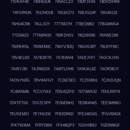
73VKAF4E
740HGIUK
745ACL1O
74DPJX4S
74DVDXRM
74FGRN3A
7612HD1B
7651K273
76BJGQ4F
76G4013Z
76HU4CRK
76LLJI2Y
7777M27H
77BED9B2
77BGMMG4
77S55623
77TABW20
780FZHSV
78Q29S80
78XWEZ88
792RHX5L
7939XN0C
796YV3DQ
79GHS38T
79L8YFMC
79V4EL6D
7A7B2KTK
7A7E8AHI
7AEEJVFI
7AGCKJXN
7AIBYJBI
7AJR6D3X
7AMTLOH9
7ANGKL8Z
7AOR3BJY
7AOSYN3G
7BVHAFGY
7C26C5EC
7C2S58N1
7C2XDJQN
7C4MI5MB
7CCV7IAS
7D5UQZFD
7D73WX32
7DULR9YN
7DXTFT0X
7DYZC5PF
7E0NDNH1
7EDB4H4S
7EE3M9WJ
7EUSEMEI
7EYNVZ6I
7FB2DR6D
7FE1WG6S
7FGV6NG8
7FKTW3MA
7FRYD8I9
7FX48QP3
7GDV0B8J
7GER99GF