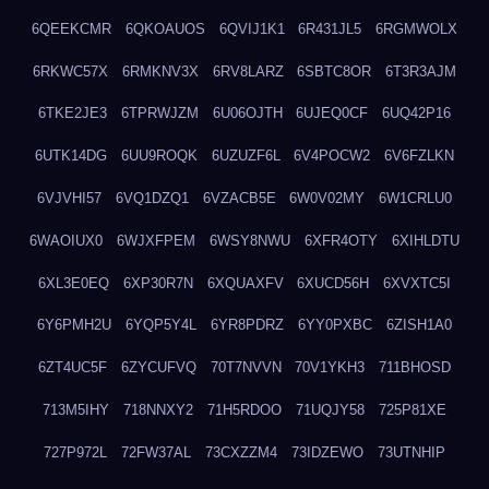
6QEEKCMR
6QKOAUOS
6QVIJ1K1
6R431JL5
6RGMWOLX
6RKWC57X
6RMKNV3X
6RV8LARZ
6SBTC8OR
6T3R3AJM
6TKE2JE3
6TPRWJZM
6U06OJTH
6UJEQ0CF
6UQ42P16
6UTK14DG
6UU9ROQK
6UZUZF6L
6V4POCW2
6V6FZLKN
6VJVHI57
6VQ1DZQ1
6VZACB5E
6W0V02MY
6W1CRLU0
6WAOIUX0
6WJXFPEM
6WSY8NWU
6XFR4OTY
6XIHLDTU
6XL3E0EQ
6XP30R7N
6XQUAXFV
6XUCD56H
6XVXTC5I
6Y6PMH2U
6YQP5Y4L
6YR8PDRZ
6YY0PXBC
6ZISH1A0
6ZT4UC5F
6ZYCUFVQ
70T7NVVN
70V1YKH3
711BHOSD
713M5IHY
718NNXY2
71H5RDOO
71UQJY58
725P81XE
727P972L
72FW37AL
73CXZZM4
73IDZEWO
73UTNHIP