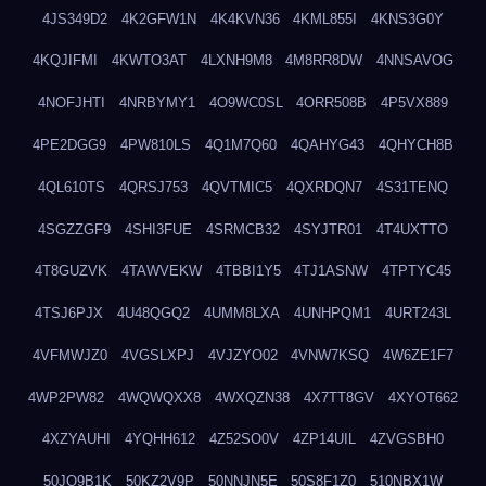
4JS349D2
4K2GFW1N
4K4KVN36
4KML855I
4KNS3G0Y
4KQJIFMI
4KWTO3AT
4LXNH9M8
4M8RR8DW
4NNSAVOG
4NOFJHTI
4NRBYMY1
4O9WC0SL
4ORR508B
4P5VX889
4PE2DGG9
4PW810LS
4Q1M7Q60
4QAHYG43
4QHYCH8B
4QL610TS
4QRSJ753
4QVTMIC5
4QXRDQN7
4S31TENQ
4SGZZGF9
4SHI3FUE
4SRMCB32
4SYJTR01
4T4UXTTO
4T8GUZVK
4TAWVEKW
4TBBI1Y5
4TJ1ASNW
4TPTYC45
4TSJ6PJX
4U48QGQ2
4UMM8LXA
4UNHPQM1
4URT243L
4VFMWJZ0
4VGSLXPJ
4VJZYO02
4VNW7KSQ
4W6ZE1F7
4WP2PW82
4WQWQXX8
4WXQZN38
4X7TT8GV
4XYOT662
4XZYAUHI
4YQHH612
4Z52SO0V
4ZP14UIL
4ZVGSBH0
50JO9B1K
50KZ2V9P
50NNJN5E
50S8F1Z0
510NBX1W