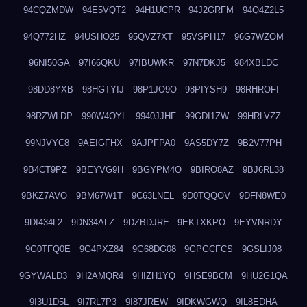
94CQZMDW
94E5VQT2
94H1UCPR
94J2GRFM
94Q4Z2L5
94Q772HZ
94USHO25
95QVZ7XT
95VSPH17
96G7WZOM
96NI50GA
97I66QKU
97IBUWKR
97N7DKJ5
984XBLDC
98DD8YXB
98HGTYIJ
98P1JO9O
98PIYSH9
98RHROFI
98RZWLDP
990W4OYL
9940JJHF
99GDI1ZW
99HRLVZZ
99NJVYC8
9AEIGFHX
9AJPFPA0
9AS5DY7Z
9B2V77PH
9B4CT9PZ
9BEYVG9H
9BGYPM4O
9BIRO8AZ
9BJ6RL38
9BKZ7AVO
9BM67W1T
9C63LNEL
9D0TQQOV
9DFN8WE0
9DI434L2
9DN34ALZ
9DZBDJRE
9EKTXKPO
9EYVNRDY
9G0TFQ0E
9G4PXZ84
9G68DG08
9GPGCFCS
9GSLIJ08
9GYWALD3
9H2AMQR4
9HIZH1YQ
9HSE9BCM
9HU2G1QA
9I3U1D5L
9I7RL7P3
9I87JREW
9IDKWGWQ
9IL8EDHA