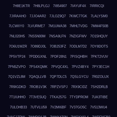
7H8E1KTR
7H8LPLGJ
7I854907
7IAYUF4X
7IRRICQI
7JIRAAHO
7JJO4AR2
7JLOZ9Q7
7KWC77GK
7LALYSM0
7LCWIIY0
7LVURME7
7M1UWA38
7MHLTVDG
7MM4F50B
7NL020H5
7NS5N00M
7NSA9LFN
7NZIGFWV
7O15HQUY
7O6U1WZR
7O89DJ0L
7OB253FZ
7ODLM7D2
7OY8DOTS
7P5VTP24
7PDDGXNL
7PDF28N1
7PISQHBH
7PKT2VUV
7PN5ZVPO
7PS4XQMK
7PVQC4XL
7PVZ4BY4
7PY3EC1H
7Q1VZL8M
7QAQLLVB
7QP7DLC5
7QSLGYCU
7R0ZOLUX
7R9IGDKD
7ROB1V3K
7RPZVSPJ
7RX9CIDZ
7SH2DRLB
7T1IUHHO
7T3VE5UQ
7TKA257G
7TYDPROM
7UA3TIBE
7ULOHB33
7UTVLU59
7V2MI6BF
7V37GO5C
7V513WU4