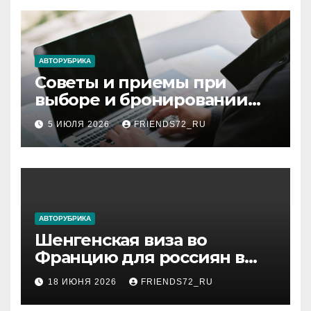
АВТОРУБРИКА
Советы и приемы при
выборе и бронировании
авиабилетов
5 ИЮЛЯ 2026
FRIENDS72_RU
АВТОРУБРИКА
Шенгенская виза во
Францию для россиян в
2026 году: сроки от 3 дней
18 ИЮНЯ 2026
FRIENDS72_RU
и список необходимых
документов