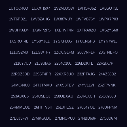
1UTQO46Q
1UXXH5X4
1V2M00OW
1VHOFJ5Z
1VLGOT3L
1VT6PD21
1VV8ZAHG
1W387VUY
1WFVB76Y
1WPX7P03
1WUHK6D4
1X9NP2FS
1XEHVF4N
1XFRA9ZO
1XS2YS68
1XSROT4L
1YS8YJ6Z
1YSKFL0G
1YUCNSFB
1YYN7W1J
1Z1US2M8
1ZLGWTF7
1ZOCGLFM
206VNFLF
20GH4EFO
2110Y7UD
21J9UIA6
2254Q10C
226DDKTL
22R2IX7P
22RDZ3DD
22S5F4PR
22XXR3UO
232PTAJG
24AZ56D2
24MC44U0
24TJTMVU
24XS3FEV
24YV1LVI
252T7VNK
253A0XC6
254O5EQJ
258OBXAU
25JR0XCH
25Q8956U
25RMMEOD
26HTTV6H
26L0HESZ
270L4YOL
276UFPNM
27E8J3FW
27MKG0DU
27MNQPU0
27NBD68F
27O3D674