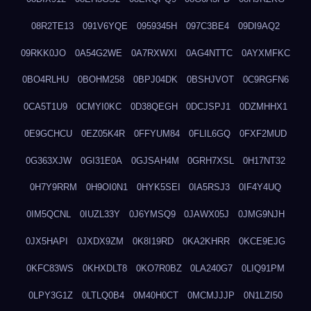
08R2TE13
091V6YQE
0959345H
097C3BE4
09DI9AQ2
09RKK0JO
0A54G2WE
0A7RXWXI
0AG4NTTC
0AYXMFKC
0BO4RLHU
0BOHM258
0BPJ04DK
0BSHJVOT
0C9RGFN6
0CA5T1U9
0CMYI0KC
0D38QEGH
0DCJSPJ1
0DZMHHX1
0E9GCHCU
0EZ05K4R
0FFYUM84
0FLIL6GQ
0FXF2MUD
0G363XJW
0GI31E0A
0GJSAH4M
0GRH7XSL
0H17NT32
0H7Y9RRM
0H9OI0N1
0HYK5SEI
0IA5RSJ3
0IF4Y4UQ
0IM5QCNL
0IUZL33Y
0J6YMSQ9
0JAWX05J
0JMG9NJH
0JX5HAPI
0JXDX9ZM
0K8I19RD
0KA2KHRR
0KCE9EJG
0KFC83WS
0KHXDLT8
0KO7R0BZ
0LA240G7
0LIQ91PM
0LPY3G1Z
0LTLQ0B4
0M40H0CT
0MCMJJJP
0N1LZI50