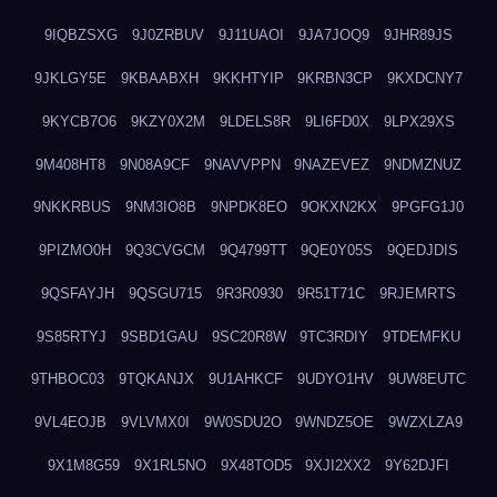
9IQBZSXG
9J0ZRBUV
9J11UAOI
9JA7JOQ9
9JHR89JS
9JKLGY5E
9KBAABXH
9KKHTYIP
9KRBN3CP
9KXDCNY7
9KYCB7O6
9KZY0X2M
9LDELS8R
9LI6FD0X
9LPX29XS
9M408HT8
9N08A9CF
9NAVVPPN
9NAZEVEZ
9NDMZNUZ
9NKKRBUS
9NM3IO8B
9NPDK8EO
9OKXN2KX
9PGFG1J0
9PIZMO0H
9Q3CVGCM
9Q4799TT
9QE0Y05S
9QEDJDIS
9QSFAYJH
9QSGU715
9R3R0930
9R51T71C
9RJEMRTS
9S85RTYJ
9SBD1GAU
9SC20R8W
9TC3RDIY
9TDEMFKU
9THBOC03
9TQKANJX
9U1AHKCF
9UDYO1HV
9UW8EUTC
9VL4EOJB
9VLVMX0I
9W0SDU2O
9WNDZ5OE
9WZXLZA9
9X1M8G59
9X1RL5NO
9X48TOD5
9XJI2XX2
9Y62DJFI