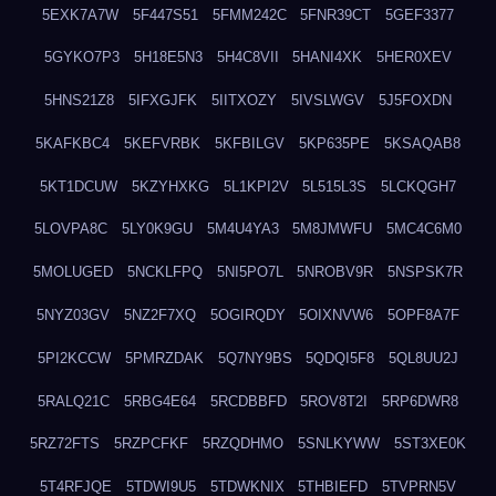
5EXK7A7W
5F447S51
5FMM242C
5FNR39CT
5GEF3377
5GYKO7P3
5H18E5N3
5H4C8VII
5HANI4XK
5HER0XEV
5HNS21Z8
5IFXGJFK
5IITXOZY
5IVSLWGV
5J5FOXDN
5KAFKBC4
5KEFVRBK
5KFBILGV
5KP635PE
5KSAQAB8
5KT1DCUW
5KZYHXKG
5L1KPI2V
5L515L3S
5LCKQGH7
5LOVPA8C
5LY0K9GU
5M4U4YA3
5M8JMWFU
5MC4C6M0
5MOLUGED
5NCKLFPQ
5NI5PO7L
5NROBV9R
5NSPSK7R
5NYZ03GV
5NZ2F7XQ
5OGIRQDY
5OIXNVW6
5OPF8A7F
5PI2KCCW
5PMRZDAK
5Q7NY9BS
5QDQI5F8
5QL8UU2J
5RALQ21C
5RBG4E64
5RCDBBFD
5ROV8T2I
5RP6DWR8
5RZ72FTS
5RZPCFKF
5RZQDHMO
5SNLKYWW
5ST3XE0K
5T4RFJQE
5TDWI9U5
5TDWKNIX
5THBIEFD
5TVPRN5V