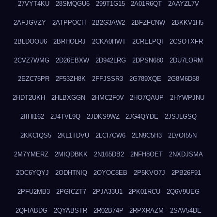
27VYT4KU
28SMQGU6
299T1G15
2A01R6QT
2AAYZL7V
2AFJGVZY
2ATPPOCH
2B2G3AW2
2BFZFCNW
2BKKV1H5
2BLDOOU6
2BRHOLRJ
2CKA0HWT
2CRELPQI
2CSOTXFR
2CVZ7WMG
2D26EBXW
2D942LRG
2DPSN680
2DU7LORM
2EZC76PR
2F53ZH8K
2FFJSSR3
2G789XQE
2G8M6D58
2HDT2UKH
2HLBXGGN
2HMC2F0V
2HO7QAUP
2HYWPJNU
2IIHI162
2J4TVL9Q
2JDKS9WZ
2JG4QYDE
2JSJLGSQ
2KKCIQS5
2KL1TDVU
2LCI7CW6
2LN9C5H3
2LVOI55N
2M7YMERZ
2MIQDBKK
2N165DB2
2NFH8OET
2NXDJSMA
2OC6YQYJ
2ODHTNIQ
2OYOC8EB
2P5KVO7J
2PB26F91
2PFU2MB3
2PGICZT7
2PJA33U1
2PK01RCU
2Q6V9UEG
2QFIABDG
2QYABSTR
2R02B74P
2RPXRAZM
2SAV54DE