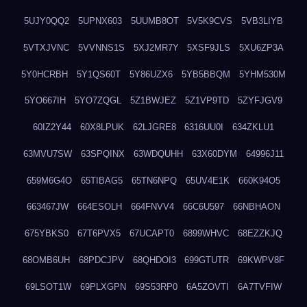
5UJY0QQ2
5UPNX603
5UUMB8OT
5V5K9CVS
5VB3LIYB
5VTXJVNC
5VVNNS1S
5XJ2MR7Y
5XSF9JLS
5XU6ZP3A
5Y0HCRBH
5Y1QS60T
5Y86UZX6
5YB5BBQM
5YHM530M
5YO667IH
5YO7ZQGL
5Z1BWJEZ
5Z1VP9TD
5ZYFJGV9
60IZ2Y44
60X8LPUK
62LJGRE8
6316UU0I
634ZKLU1
63MVU7SW
63SPQINX
63WDQUHH
63X60DYM
64996J11
659M6G4O
65TIBAG5
65TN6NPQ
65UV4E1K
660K94O5
663467JW
664ESOLH
664FNVV4
66C6U597
66NBHAON
675YBKS0
67T6PVX5
67UCAPT0
6899WHVC
68EZZKJQ
68OMB6UH
68PDCJPV
68QHDOI3
699GTUTR
69KWPV8F
69LSOT1W
69PLXGPN
69S53RP0
6A5ZOVTI
6A7TVFIW