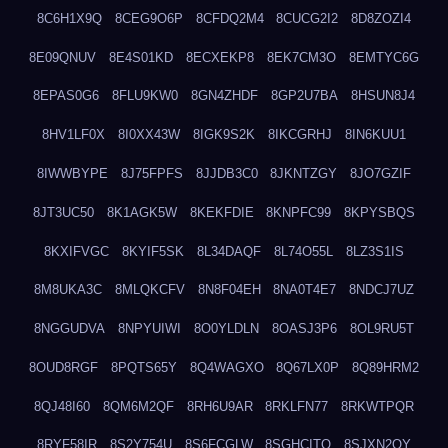
8C6H1X9Q
8CEG9O6P
8CFDQ2M4
8CUCG2I2
8D8ZOZI4
8E09QNUV
8E4S01KD
8ECXEKP8
8EK7CM3O
8EMTYC6G
8EPAS0G6
8FLU9KW0
8GN4ZHDF
8GP2U7BA
8HSUN8J4
8HV1LF0X
8I0XX43W
8IGK9S2K
8IKCGRHJ
8IN6KUU1
8IWWBYPE
8J75FPFS
8JJDB3C0
8JKNTZGY
8JO7GZIF
8JT3UC50
8K1AGK5W
8KEKFDIE
8KNPFC99
8KPYSBQS
8KXIFVGC
8KYIF5SK
8L34DAQF
8L74O55L
8LZ3S1IS
8M8UKA3C
8MLQKCFV
8N8F04EH
8NA0T4E7
8NDCJ7UZ
8NGGUDVA
8NPYUIWI
8O0YLDLN
8OASJ3P6
8OL9RU5T
8OUD8RGF
8PQTS65Y
8Q4WAGXO
8Q67LX0P
8Q89HRM2
8QJ48I60
8QM6M2QF
8RH6U9AR
8RKLFN77
8RKWTPQR
8RYF58IR
8S2Y754U
8S6FCGLW
8SGHCITQ
8SJXN2QY