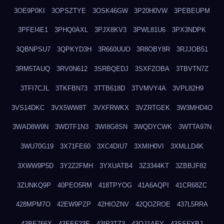
3OE9P0KI
3OPSZTYE
3OSK46GW
3P20H0VW
3PEBEUPM
3PFEI4E1
3PHQ0AXL
3PJX8KV3
3PWL81U6
3PX3NDPK
3QBNPSU7
3QPKYD3H
3R660UUO
3R8OBY8R
3RJJOB51
3RM5TAUQ
3RV0N612
3SRBQEDJ
3SXFZOBA
3TBVTN7Z
3TFI7CJL
3TKFBN73
3TTB618D
3TVMVY4A
3VPL82H9
3VS14DKC
3VX5WW8T
3VXFRWKX
3VZRTGEK
3W3MHD4O
3WAD8W9N
3WDTF1N3
3WI8G8SN
3WQDYCWK
3WTTA97N
3WU70G19
3X71FE60
3XC4DIU7
3XMIH0VI
3XMLLD4K
3XWW9P5D
3Y2Z2FMH
3YXUATB4
3Z3344KT
3ZBBJF82
3ZUNKQ9P
40PEO5RM
418TPYOG
41A6AQPI
41CR68ZC
428MPM7O
42EW9PZP
42HIOZNV
42QOZROE
437L5RRA
43BE766X
43EEF23E
43IP3TZ3
43OJ1AEY
43SSFXBJ