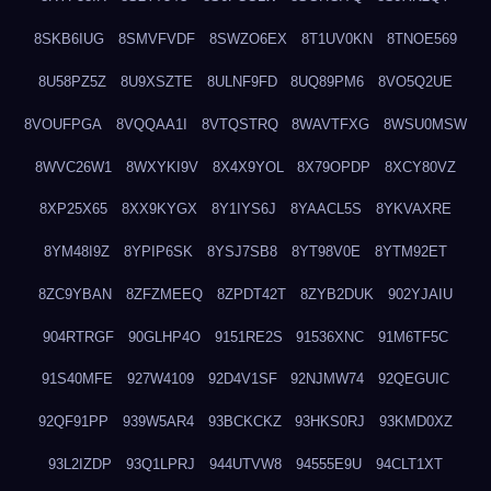
8SKB6IUG
8SMVFVDF
8SWZO6EX
8T1UV0KN
8TNOE569
8U58PZ5Z
8U9XSZTE
8ULNF9FD
8UQ89PM6
8VO5Q2UE
8VOUFPGA
8VQQAA1I
8VTQSTRQ
8WAVTFXG
8WSU0MSW
8WVC26W1
8WXYKI9V
8X4X9YOL
8X79OPDP
8XCY80VZ
8XP25X65
8XX9KYGX
8Y1IYS6J
8YAACL5S
8YKVAXRE
8YM48I9Z
8YPIP6SK
8YSJ7SB8
8YT98V0E
8YTM92ET
8ZC9YBAN
8ZFZMEEQ
8ZPDT42T
8ZYB2DUK
902YJAIU
904RTRGF
90GLHP4O
9151RE2S
91536XNC
91M6TF5C
91S40MFE
927W4109
92D4V1SF
92NJMW74
92QEGUIC
92QF91PP
939W5AR4
93BCKCKZ
93HKS0RJ
93KMD0XZ
93L2IZDP
93Q1LPRJ
944UTVW8
94555E9U
94CLT1XT