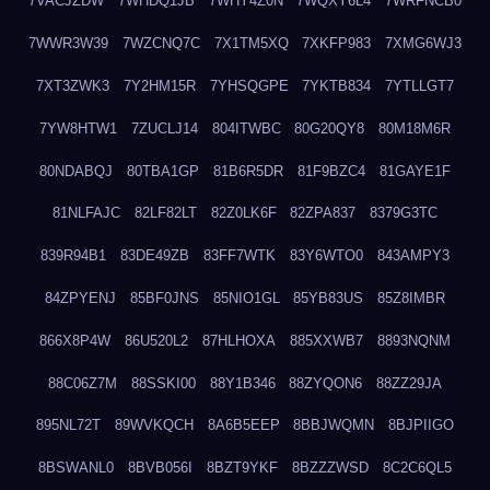
7VACJZDW
7WHDQ1JB
7WHY4Z0N
7WQXY6L4
7WRFNCB0
7WWR3W39
7WZCNQ7C
7X1TM5XQ
7XKFP983
7XMG6WJ3
7XT3ZWK3
7Y2HM15R
7YHSQGPE
7YKTB834
7YTLLGT7
7YW8HTW1
7ZUCLJ14
804ITWBC
80G20QY8
80M18M6R
80NDABQJ
80TBA1GP
81B6R5DR
81F9BZC4
81GAYE1F
81NLFAJC
82LF82LT
82Z0LK6F
82ZPA837
8379G3TC
839R94B1
83DE49ZB
83FF7WTK
83Y6WTO0
843AMPY3
84ZPYENJ
85BF0JNS
85NIO1GL
85YB83US
85Z8IMBR
866X8P4W
86U520L2
87HLHOXA
885XXWB7
8893NQNM
88C06Z7M
88SSKI00
88Y1B346
88ZYQON6
88ZZ29JA
895NL72T
89WVKQCH
8A6B5EEP
8BBJWQMN
8BJPIIGO
8BSWANL0
8BVB056I
8BZT9YKF
8BZZZWSD
8C2C6QL5