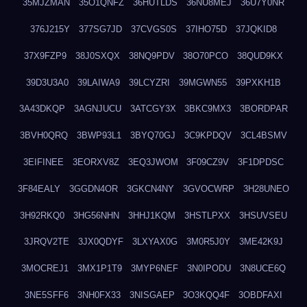
35MJZMAN
35O1QNFZ
36HUTLDS
36NU8MEJ
36U7Y0NR
376J215Y
377SG7JD
37CVGS0S
37IHO75D
37JQKID8
37X9FZP9
38J0SXQX
38NQ9PDV
38O70PCO
38QUD9KX
39D3U3A0
39LAIWA9
39LCYZRI
39MGWN55
39PXKH1B
3A43DKQP
3AGNJUCU
3ATCGY3X
3BKC9MX3
3BORDPAR
3BVH0QRQ
3BWP93L1
3BYQ70GJ
3C9KPDQV
3CL4BSMV
3EIFINEE
3EORXV8Z
3EQ3JWOM
3F09CZ9V
3F1DPDSC
3F84EALY
3GGDN4OR
3GKCN4NY
3GVOCWRP
3H28UNEO
3H92RKQ0
3HG56NHN
3HHJ1KQM
3HSTLPXX
3HSUVSEU
3JRQV2TE
3JX0QDYF
3LXYAX0G
3M0R5J0Y
3ME42K9J
3MOCREJ1
3MX1P1T9
3MYP6NEF
3N0IPODU
3N8UCE6Q
3NE5SFF6
3NH0FX33
3NISGAEP
3O3KQQ4F
3OBDFAXI