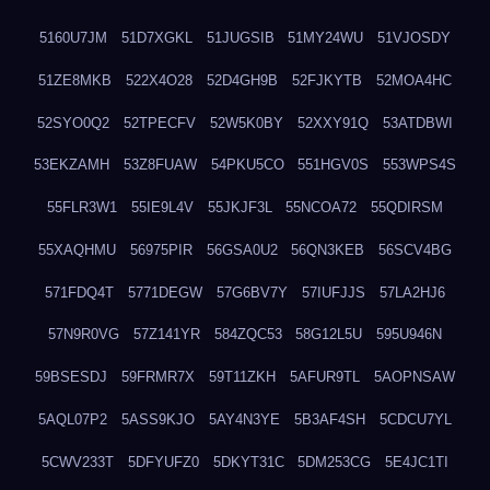
5160U7JM
51D7XGKL
51JUGSIB
51MY24WU
51VJOSDY
51ZE8MKB
522X4O28
52D4GH9B
52FJKYTB
52MOA4HC
52SYO0Q2
52TPECFV
52W5K0BY
52XXY91Q
53ATDBWI
53EKZAMH
53Z8FUAW
54PKU5CO
551HGV0S
553WPS4S
55FLR3W1
55IE9L4V
55JKJF3L
55NCOA72
55QDIRSM
55XAQHMU
56975PIR
56GSA0U2
56QN3KEB
56SCV4BG
571FDQ4T
5771DEGW
57G6BV7Y
57IUFJJS
57LA2HJ6
57N9R0VG
57Z141YR
584ZQC53
58G12L5U
595U946N
59BSESDJ
59FRMR7X
59T11ZKH
5AFUR9TL
5AOPNSAW
5AQL07P2
5ASS9KJO
5AY4N3YE
5B3AF4SH
5CDCU7YL
5CWV233T
5DFYUFZ0
5DKYT31C
5DM253CG
5E4JC1TI