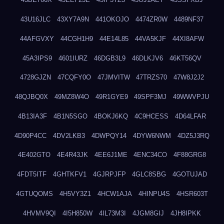
43U16JLC
43XY7A9N
441OKOJO
4474ZR0W
4489NF37
44AFGVXY
44CGH1H9
44E14L85
44VA5KJF
44XI8AFW
45A3IPS9
4601IURZ
46DGB3L9
46DLKJV6
46KT56QV
4728GJZN
47CQFY0O
47JMVITW
47TRZS70
47W8J2J2
48QJBQ0X
49MZ8W4O
49R1GYE9
49SPF3MJ
49WWVPJU
4B13IA3F
4B1N5SGO
4BOKJ6KQ
4C9HCESS
4D64LFAR
4D90P4CC
4DV2LKB3
4DWPQY14
4DYW6NWM
4DZ5J3RQ
4E402GTO
4E4R43JK
4EE6J1ME
4ENC34CO
4F88GRG8
4FDT5ITF
4GHTKFV1
4GJRPJFP
4GLC8SBG
4GOTUJAD
4GTUQOMS
4H5VY3Z1
4HCW1AJA
4HINPU4S
4HSR603T
4HVMV9QI
4I5H850W
4IL73M3I
4JGM8GIJ
4JH8IPKK