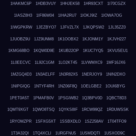
1HAKMC6P
1HDB3VUY
1HHJEK58
1HR93CXT
1I70CGZX
1IASZ8H3
1IF86W04
1IHA2RU7
1IOKJ9IZ
1IOWA7OG
1IWGPKRW
1JEZBYO7
1JFVZL7X
1JKQPSW2
1JL35ZZ0
1JUOBZ9U
1JZ9UNM8
1K1OOBX2
1KJONM1Y
1KJVH227
1KMG68BO
1KQW0D9E
1KUB22OP
1KUC7YQ5
1KVUSEU1
1L0EECVC
1L92C1GM
1LO2KT45
1LVWMXC9
1MF16JX6
1MZGQ4D3
1N3AELFF
1N3R82X5
1NERJOY9
1NIN2DXO
1NIPGIQG
1NTYF4RH
1NZ06F8Q
1OELGBE2
1OUI6BYG
1PET0A5T
1PMAFB0V
1PSGIWB2
1Q3BPV0D
1QBCT8D3
1QMT9XGT
1QWO8TSQ
1QYKS8IF
1RCW99QZ
1RDUWSSK
1RYOMZPR
1SFXG5XT
1SSBXDLO
1SZ258AV
1T04TFO9
1T3A32QI
1TQ4XCLI
1URGFNU5
1USMDQTI
1USXOD9C