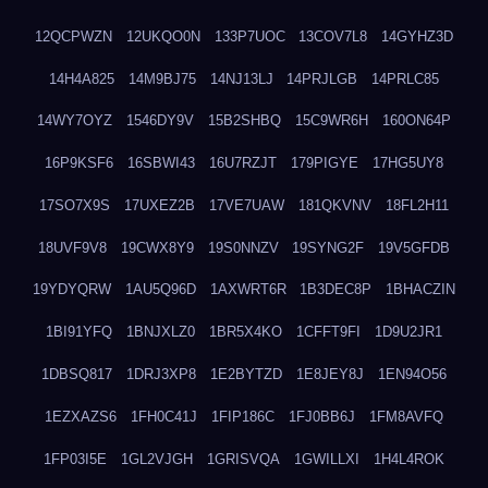
12QCPWZN
12UKQO0N
133P7UOC
13COV7L8
14GYHZ3D
14H4A825
14M9BJ75
14NJ13LJ
14PRJLGB
14PRLC85
14WY7OYZ
1546DY9V
15B2SHBQ
15C9WR6H
160ON64P
16P9KSF6
16SBWI43
16U7RZJT
179PIGYE
17HG5UY8
17SO7X9S
17UXEZ2B
17VE7UAW
181QKVNV
18FL2H11
18UVF9V8
19CWX8Y9
19S0NNZV
19SYNG2F
19V5GFDB
19YDYQRW
1AU5Q96D
1AXWRT6R
1B3DEC8P
1BHACZIN
1BI91YFQ
1BNJXLZ0
1BR5X4KO
1CFFT9FI
1D9U2JR1
1DBSQ817
1DRJ3XP8
1E2BYTZD
1E8JEY8J
1EN94O56
1EZXAZS6
1FH0C41J
1FIP186C
1FJ0BB6J
1FM8AVFQ
1FP03I5E
1GL2VJGH
1GRISVQA
1GWILLXI
1H4L4ROK