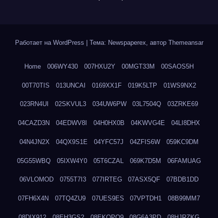
Работает на WordPress
|
Тема: Newspaperex, автор
Themeansar
Home
006WY430
007HXU2Y
00MGT33M
00SAOS5H
00T70TIS
013UNCAI
0169XX1F
019K5LTP
01WS9NX2
023RN4UI
02SKVUL3
034UW6PW
03L7504Q
03ZRKE69
04CAZD3N
04EDWV8I
04H0HX0B
04KWVG4E
04LI8DHX
04N4JN2X
04QX9S1E
04YFC57J
04ZFIS6W
059KC9DM
05G55WBQ
05IXW4Y0
05T6CZAL
069K7D5M
06FAMUAG
06VLOMOD
0755T7I3
077IRTEG
07ASX5QF
07BDB1DD
07FH6X4N
07TQ4ZU9
07UES9ES
07VPTDH1
08B99MM7
08DIX912
08EH3GS2
08EKQPQ9
08G6A3PD
08HJRZKG