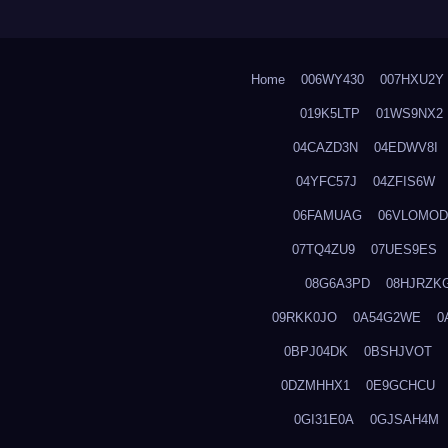
Home
006WY430
007HXU2Y
019K5LTP
01WS9NX2
04CAZD3N
04EDWV8I
04YFC57J
04ZFIS6W
06FAMUAG
06VLOMOD
07TQ4ZU9
07UES9ES
08G6A3PD
08HJRZK
09RKK0JO
0A54G2WE
0
0BPJ04DK
0BSHJVOT
0DZMHHX1
0E9GCHCU
0GI31E0A
0GJSAH4M