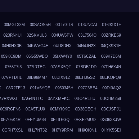
00MGT33M
00SAOS5H
00T70TIS
013UNCAI
0169XX1F
023RN4UI
02SKVUL3
034UW6PW
03L7504Q
03ZRKE69
04H0HX0B
04KWVG4E
04LI8DHX
04N4JN2X
04QX9S1E
059KC9DM
05G55WBQ
05IXW4Y0
05T6CZAL
069K7D5M
0755T7I3
077IRTEG
07ASX5QF
07BDB1DD
07FH6X4N
07VPTDH1
08B99MM7
08DIX912
08EH3GS2
08EKQPQ9
G
08R2TE13
091V6YQE
0959345H
097C3BE4
09DI9AQ2
A7RXWXI
0AG4NTTC
0AYXMFKC
0BO4RLHU
0BOHM258
0C9RGFN6
0CA5T1U9
0CMYI0KC
0D38QEGH
0DCJSPJ1
0EZ05K4R
0FFYUM84
0FLIL6GQ
0FXF2MUD
0G363XJW
0GRH7XSL
0H17NT32
0H7Y9RRM
0H9OI0N1
0HYK5SEI