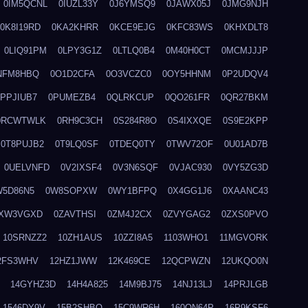
0IM5QCNL
0IUZL33Y
0J6YMSQ9
0JAWX05J
0JMG9NJH
0K8I19RD
0KA2KHRR
0KCE9EJG
0KFC83WS
0KHXDLT8
0LIQ91PM
0LPY3G1Z
0LTLQ0B4
0M40H0CT
0MCMJJJP
NFM8HBQ
0O1D2CFA
0O3VCZC0
0OY5HHNM
0P2UDQV4
0PPJIUB7
0PUMEZB4
0QLRKCUP
0QO261FR
0QR27BKM
0RCWTWLK
0RH9C3CH
0S284R8O
0S4IXXQE
0S9E2KPP
0T8PUJB2
0T9LQ0SF
0TDEQ0TY
0TWV72OF
0U01AD7B
0UELVNFD
0V2IXSF4
0V3N6SQF
0VJAC930
0VY5ZG3D
W5D86N5
0W8SOPXW
0WY1BFPQ
0X4GG1J6
0XAANC43
XW3VGXD
0ZAVTHSI
0ZM4J2CX
0ZVYGAG2
0ZXS0PVO
10SRNZZ2
10ZH1AUS
10ZZI8A5
1103WHO1
11MGVORK
2FS3WHV
12HZ1JWW
12K469CE
12QCPWZN
12UKQO0N
14GYHZ3D
14H4A825
14M9BJ75
14NJ13LJ
14PRJLGB
1546DY9V
15B2SHBQ
15C9WR6H
160ON64P
16P9KSF6