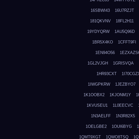
16SBWI43
16U7RZJT
181QKVNV
18FL2H11
19YDYQRW
1AU5Q96D
1BR5X4KO
1CFFT9FI
1EN94O56
1EZXAZS
1GL2VJGH
1GRISVQA
1HR93CXT
1I70CGZ
1IWGPKRW
1JEZBYO7
1K1OOBX2
1KJONM1Y
1
1KVUSEU1
1L0EECVC
1N3AELFF
1N3R82X5
1OELGBE2
1OUI6BYG
1QMT9XGT
1QWO8TSQ
1Q