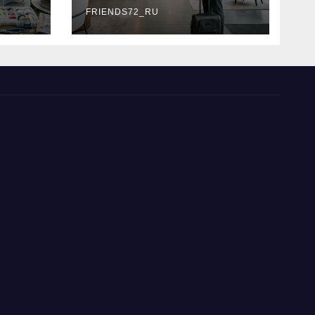
типы
FRIENDS72_RU