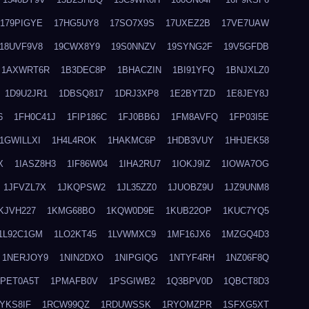
179PIGYE
17HG5UY8
17SO7X9S
17UXEZ2B
17VE7UAW
18UVF9V8
19CWX8Y9
19S0NNZV
19SYNG2F
19V5GFDB
1AXWRT6R
1B3DEC8P
1BHACZIN
1BI91YFQ
1BNJXLZ0
1D9U2JR1
1DBSQ817
1DRJ3XP8
1E2BYTZD
1E8JEY8J
6
1FH0C41J
1FIP186C
1FJ0BB6J
1FM8AVFQ
1FP03I5E
1GWILLXI
1H4L4ROK
1HAKMC6P
1HDB3VUY
1HHJEK58
X
1IASZ8H3
1IF86W04
1IHA2RU7
1IOKJ9IZ
1IOWA7OG
1JFVZL7X
1JKQPSW2
1JL35ZZ0
1JUOBZ9U
1JZ9UNM8
KJVH227
1KMG68BO
1KQW0D9E
1KUB22OP
1KUC7YQ5
1L92C1GM
1LO2KT45
1LVWMXC9
1MF16JX6
1MZGQ4D3
1NERJOY9
1NIN2DXO
1NIPGIQG
1NTYF4RH
1NZ06F8Q
1PET0A5T
1PMAFB0V
1PSGIWB2
1Q3BPV0D
1QBCT8D3
YKS8IF
1RCW99QZ
1RDUWSSK
1RYOMZPR
1SFXG5XT