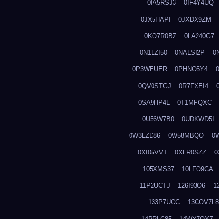
0IA5RSJ3
0IF4Y4UQ
0JX5HAPI
0JXDX9ZM
0KO7R0BZ
0LA240G7
0N1LZI50
0NALSI2P
0
0P3WEUER
0PHNO5Y4
0QV0STGJ
0R7FXEI4
0SA9HP4L
0T1MPQXC
0U56W7B0
0UDKWD5I
0W3LZD86
0W58MBQO
0
0XI05VVT
0XLR0SZZ
0
105XMS37
10LFO9CA
11P2UCTJ
126I93O6
1
133P7UOC
13COV7L8
14PRLC85
14WY7OYZ