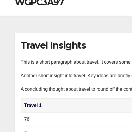
WGPC3A97
р
a
i
A
а
m
k
p
в
i
p
и
т
Travel Insights
ь
This is a short paragraph about travel. It covers some 
Another short insight into travel. Key ideas are briefl
A concluding thought about travel to round off the cont
Travel 1
76