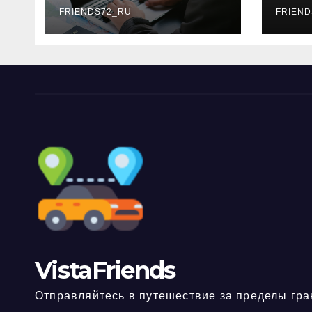
FRIENDS72_RU
дне
FRIEND
нео
док
VistaFriends
Отправляйтесь в путешествие за пределы гра