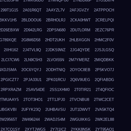
27E8J3FW
27MKG0DU
27MNQPU0
27NBD68F
27O3D674
299T1G15
2A01R6QT
2AAYZL7V
2AFJGVZY
2ATPPOCH
BKKV1H5
2BLDOOU6
2BRHOLRJ
2CKA0HWT
2CRELPQI
2D26EBXW
2D942LRG
2DPSN680
2DU7LORM
2EZC76PR
G789XQE
2G8M6D58
2HDT2UKH
2HLBXGGN
2HMC2F0V
2IIHI162
2J4TVL9Q
2JDKS9WZ
2JG4QYDE
2JSJLGSQ
2LCI7CW6
2LN9C5H3
2LVOI55N
2M7YMERZ
2MIQDBKK
NXDJSMA
2OC6YQYJ
2ODHTNIQ
2OYOC8EB
2P5KVO7J
2PGICZT7
2PJA33U1
2PK01RCU
2Q6V9UEG
2QFIABDG
2RPXRAZM
2SAV54DE
2SS1XHM0
2T0TIR21
2T4QFIOC
2TMUAAY5
2TOT3HO1
2TT1JPJ0
2TVCNBU8
2TWC2CET
UBGKVBI
2UFYK23Q
2UHBAVSU
2UT1DWVT
2VA5KTQ4
2W29565T
2W496244
2WADJS4M
2WGUIKKG
2WK2EL88
2X7CQ1SY
2XYTJWGS
2Y7I1IC2
2YKK8NSK
2YT95AO1