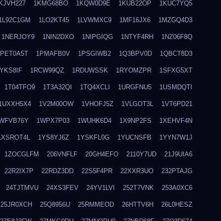
KJVH227
1KMG68BO
1KQW0D9E
1KUB22OP
1KUC7YQ5
1L92C1GM
1LO2KT45
1LVWMXC9
1MF16JX6
1MZGQ4D3
1NERJOY9
1NIN2DXO
1NIPGIQG
1NTYF4RH
1NZ06F8Q
1PET0A5T
1PMAFB0V
1PSGIWB2
1Q3BPV0D
1QBCT8D3
YKS8IF
1RCW99QZ
1RDUWSSK
1RYOMZPR
1SFXG5XT
1T04TFO9
1T3A32QI
1TQ4XCLI
1URGFNU5
1USMDQTI
1UXXH5X4
1V2M00OW
1VHOFJ5Z
1VLGOT3L
1VT6PD21
WFVB76Y
1WPX7P03
1WUHK6D4
1X9NP2FS
1XEHVF4N
1XSROT4L
1YS8YJ6Z
1YSKFL0G
1YUCNSFB
1YYN7W1J
1ZOCGLFM
206VNFLF
20GH4EFO
2110Y7UD
21J9UIA6
22R2IX7P
22RDZ3DD
22S5F4PR
22XXR3UO
232PTAJG
24TJTMVU
24XS3FEV
24YV1LVI
252T7VNK
253A0XC6
25JR0XCH
25Q8956U
25RMMEOD
26HTTV6H
26L0HESZ