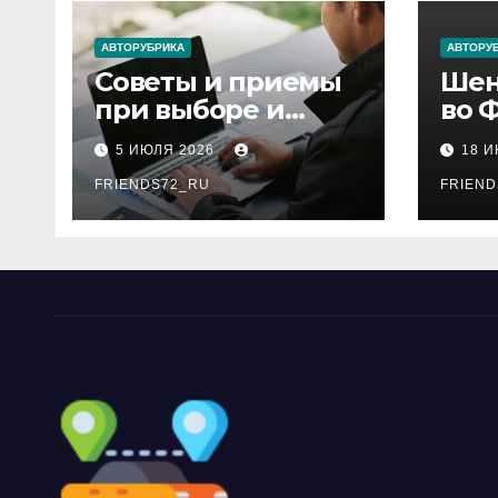
ni
АВТОРУБРИКА
АВТОРУ
ki
Советы и приемы
Шен
при выборе и
во 
бронировании
рос
5 ИЮЛЯ 2026
18 
авиабилетов
году
FRIENDS72_RU
дне
FRIEND
нео
док