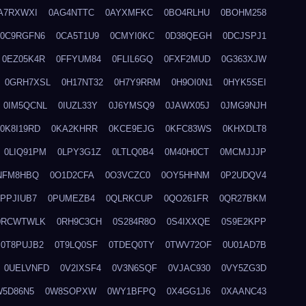
A7RXWXI
0AG4NTTC
0AYXMFKC
0BO4RLHU
0BOHM258
0C9RGFN6
0CA5T1U9
0CMYI0KC
0D38QEGH
0DCJSPJ1
0EZ05K4R
0FFYUM84
0FLIL6GQ
0FXF2MUD
0G363XJW
0GRH7XSL
0H17NT32
0H7Y9RRM
0H9OI0N1
0HYK5SEI
0IM5QCNL
0IUZL33Y
0J6YMSQ9
0JAWX05J
0JMG9NJH
0K8I19RD
0KA2KHRR
0KCE9EJG
0KFC83WS
0KHXDLT8
0LIQ91PM
0LPY3G1Z
0LTLQ0B4
0M40H0CT
0MCMJJJP
NFM8HBQ
0O1D2CFA
0O3VCZC0
0OY5HHNM
0P2UDQV4
0PPJIUB7
0PUMEZB4
0QLRKCUP
0QO261FR
0QR27BKM
0RCWTWLK
0RH9C3CH
0S284R8O
0S4IXXQE
0S9E2KPP
0T8PUJB2
0T9LQ0SF
0TDEQ0TY
0TWV72OF
0U01AD7B
0UELVNFD
0V2IXSF4
0V3N6SQF
0VJAC930
0VY5ZG3D
W5D86N5
0W8SOPXW
0WY1BFPQ
0X4GG1J6
0XAANC43