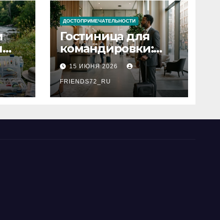
ДОСТОПРИМЕЧАТЕЛЬНОСТИ
и
Гостиница для
я
командировки:
основные
15 ИЮНЯ 2026
критерии выбора
типы
FRIENDS72_RU