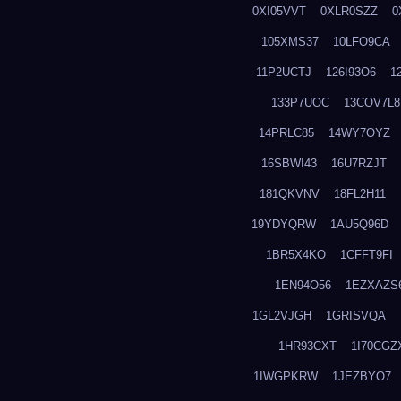
0XI05VVT
0XLR0SZZ
0
105XMS37
10LFO9CA
11P2UCTJ
126I93O6
1
133P7UOC
13COV7L8
14PRLC85
14WY7OYZ
16SBWI43
16U7RZJT
181QKVNV
18FL2H11
19YDYQRW
1AU5Q96D
1BR5X4KO
1CFFT9FI
1EN94O56
1EZXAZS
1GL2VJGH
1GRISVQA
1HR93CXT
1I70CGZ
1IWGPKRW
1JEZBYO7