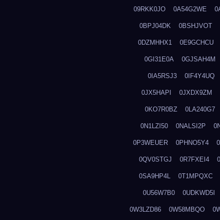
09RKK0JO
0A54G2WE
0
0BPJ04DK
0BSHJVOT
0DZMHHX1
0E9GCHCU
0GI31E0A
0GJSAH4M
0IA5RSJ3
0IF4Y4UQ
0JX5HAPI
0JXDX9ZM
0KO7R0BZ
0LA240G7
0N1LZI50
0NALSI2P
0
0P3WEUER
0PHNO5Y4
0QV0STGJ
0R7FXEI4
0SA9HP4L
0T1MPQXC
0U56W7B0
0UDKWD5I
0W3LZD86
0W58MBQO
0