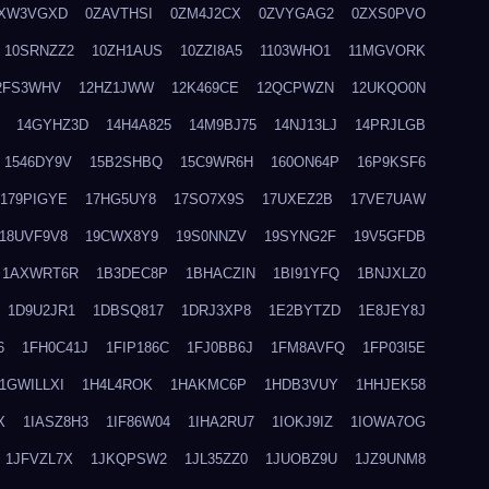
XW3VGXD
0ZAVTHSI
0ZM4J2CX
0ZVYGAG2
0ZXS0PVO
10SRNZZ2
10ZH1AUS
10ZZI8A5
1103WHO1
11MGVORK
2FS3WHV
12HZ1JWW
12K469CE
12QCPWZN
12UKQO0N
14GYHZ3D
14H4A825
14M9BJ75
14NJ13LJ
14PRJLGB
1546DY9V
15B2SHBQ
15C9WR6H
160ON64P
16P9KSF6
179PIGYE
17HG5UY8
17SO7X9S
17UXEZ2B
17VE7UAW
18UVF9V8
19CWX8Y9
19S0NNZV
19SYNG2F
19V5GFDB
1AXWRT6R
1B3DEC8P
1BHACZIN
1BI91YFQ
1BNJXLZ0
1D9U2JR1
1DBSQ817
1DRJ3XP8
1E2BYTZD
1E8JEY8J
6
1FH0C41J
1FIP186C
1FJ0BB6J
1FM8AVFQ
1FP03I5E
1GWILLXI
1H4L4ROK
1HAKMC6P
1HDB3VUY
1HHJEK58
X
1IASZ8H3
1IF86W04
1IHA2RU7
1IOKJ9IZ
1IOWA7OG
1JFVZL7X
1JKQPSW2
1JL35ZZ0
1JUOBZ9U
1JZ9UNM8