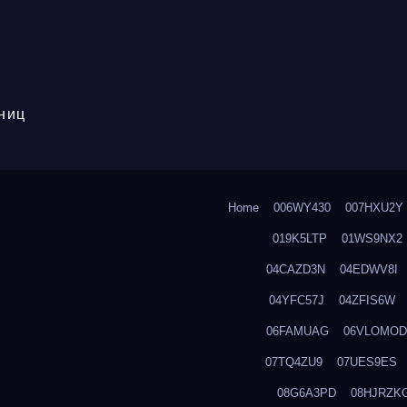
ниц
Home
006WY430
007HXU2Y
019K5LTP
01WS9NX2
04CAZD3N
04EDWV8I
04YFC57J
04ZFIS6W
06FAMUAG
06VLOMOD
07TQ4ZU9
07UES9ES
08G6A3PD
08HJRZK