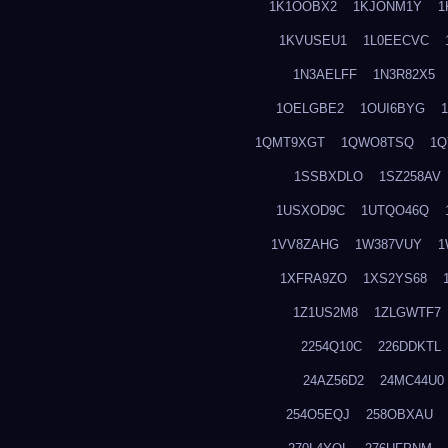
1K1OOBX2
1KJONM1Y
1
1KVUSEU1
1L0EECVC
1N3AELFF
1N3R82X5
1OELGBE2
1OUI6BYG
1QMT9XGT
1QWO8TSQ
1Q
1SSBXDLO
1SZ258AV
1USXOD9C
1UTQO46Q
1VV8ZAHG
1W387VUY
1
1XFRA9ZO
1XS2YS68
1Z1US2M8
1ZLGWTF7
2254Q10C
226DDKTL
24AZ56D2
24MC44U0
254O5EQJ
258OBXAU