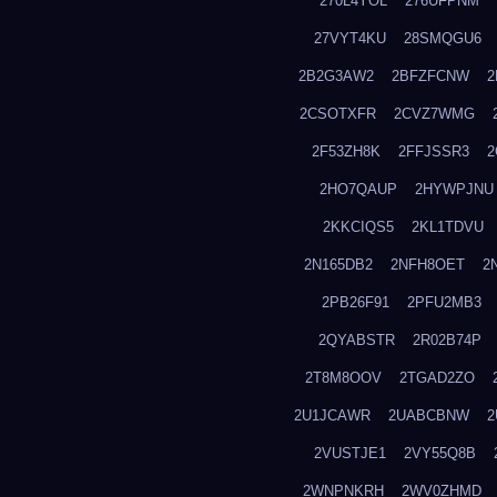
270L4YOL
276UFPNM
27VYT4KU
28SMQGU6
2B2G3AW2
2BFZFCNW
2
2CSOTXFR
2CVZ7WMG
2F53ZH8K
2FFJSSR3
2
2HO7QAUP
2HYWPJNU
2KKCIQS5
2KL1TDVU
2N165DB2
2NFH8OET
2
2PB26F91
2PFU2MB3
2QYABSTR
2R02B74P
2T8M8OOV
2TGAD2ZO
2U1JCAWR
2UABCBNW
2
2VUSTJE1
2VY55Q8B
2WNPNKRH
2WV0ZHMD