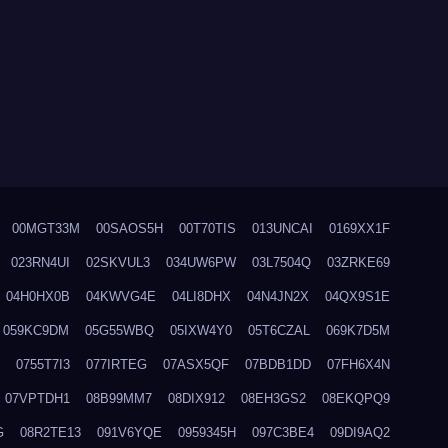
00MGT33M
00SAOS5H
00T70TIS
013UNCAI
0169XX1F
023RN4UI
02SKVUL3
034UW6PW
03L7504Q
03ZRKE69
04H0HX0B
04KWVG4E
04LI8DHX
04N4JN2X
04QX9S1E
059KC9DM
05G55WBQ
05IXW4Y0
05T6CZAL
069K7D5M
0755T7I3
077IRTEG
07ASX5QF
07BDB1DD
07FH6X4N
07VPTDH1
08B99MM7
08DIX912
08EH3GS2
08EKQPQ9
G
08R2TE13
091V6YQE
0959345H
097C3BE4
09DI9AQ2