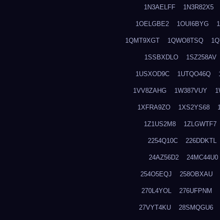
1N3AELFF
1N3R82X5
1OELGBE2
1OUI6BYG
1QMT9XGT
1QWO8TSQ
1Q
1SSBXDLO
1SZ258AV
1USXOD9C
1UTQO46Q
1VV8ZAHG
1W387VUY
1
1XFRA9ZO
1XS2YS68
1Z1US2M8
1ZLGWTF7
2254Q10C
226DDKTL
24AZ56D2
24MC44U0
254O5EQJ
258OBXAU
270L4YOL
276UFPNM
27VYT4KU
28SMQGU6