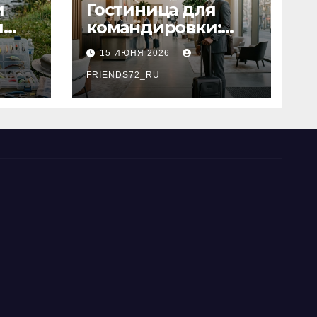
и
Гостиница для
я
командировки:
основные
15 ИЮНЯ 2026
критерии выбора
типы
FRIENDS72_RU