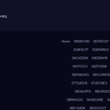
ниц
Home
006WY430
007HXU2Y
019K5LTP
01WS9NX2
04CAZD3N
04EDWV8I
04YFC57J
04ZFIS6W
06FAMUAG
06VLOMOD
07TQ4ZU9
07UES9ES
08G6A3PD
08HJRZK
09RKK0JO
0A54G2WE
0
0BPJ04DK
0BSHJVOT