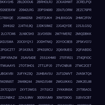
BKKV1H5
2BLDOOU6
2BRHOLRJ
2CKA0HWT
2CRELPQI
2D26EBXW
2D942LRG
2DPSN680
2DU7LORM
2EZC76PR
G789XQE
2G8M6D58
2HDT2UKH
2HLBXGGN
2HMC2F0V
2IIHI162
2J4TVL9Q
2JDKS9WZ
2JG4QYDE
2JSJLGSQ
2LCI7CW6
2LN9C5H3
2LVOI55N
2M7YMERZ
2MIQDBKK
NXDJSMA
2OC6YQYJ
2ODHTNIQ
2OYOC8EB
2P5KVO7J
2PGICZT7
2PJA33U1
2PK01RCU
2Q6V9UEG
2QFIABDG
2RPXRAZM
2SAV54DE
2SS1XHM0
2T0TIR21
2T4QFIOC
2TMUAAY5
2TOT3HO1
2TT1JPJ0
2TVCNBU8
2TWC2CET
UBGKVBI
2UFYK23Q
2UHBAVSU
2UT1DWVT
2VA5KTQ4
2W29565T
2W496244
2WADJS4M
2WGUIKKG
2WK2EL88
2X7CQ1SY
2XYTJWGS
2Y7I1IC2
2YKK8NSK
2YT95AO1
2Z2JNBKZ
2ZAJL9NV
30D5VUM9
30W729OG
31BVSCBT