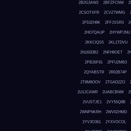
2B2G3AW2
2BFZFCNW
2
2CSOTXFR
2CVZ7WMG
2F53ZH8K
2FFJSSR3
2
2HO7QAUP
2HYWPJNU
2KKCIQS5
2KL1TDVU
2N165DB2
2NFH8OET
2
2PB26F91
2PFU2MB3
2QYABSTR
2R02B74P
2T8M8OOV
2TGAD2ZO
2U1JCAWR
2UABCBNW
2
2VUSTJE1
2VY55Q8B
2WNPNKRH
2WV0ZHMD
2YV3O361
2YXVOCOL