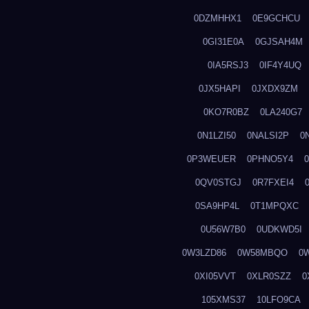
0DZMHHX1
0E9GCHCU
0GI31E0A
0GJSAH4M
0IA5RSJ3
0IF4Y4UQ
0JX5HAPI
0JXDX9ZM
0KO7R0BZ
0LA240G7
0N1LZI50
0NALSI2P
0
0P3WEUER
0PHNO5Y4
0QV0STGJ
0R7FXEI4
0SA9HP4L
0T1MPQXC
0U56W7B0
0UDKWD5I
0W3LZD86
0W58MBQO
0
0XI05VVT
0XLR0SZZ
0
105XMS37
10LFO9CA