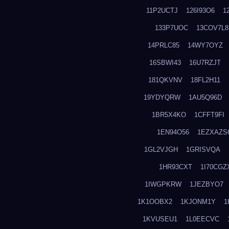
11P2UCTJ
126I93O6
1
133P7UOC
13COV7L8
14PRLC85
14WY7OYZ
16SBWI43
16U7RZJT
181QKVNV
18FL2H11
19YDYQRW
1AU5Q96D
1BR5X4KO
1CFFT9FI
1EN94O56
1EZXAZS
1GL2VJGH
1GRISVQA
1HR93CXT
1I70CGZ
1IWGPKRW
1JEZBYO7
1K1OOBX2
1KJONM1Y
1
1KVUSEU1
1L0EECVC