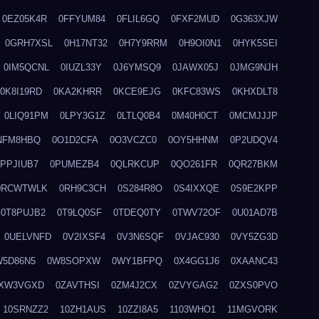
0EZ05K4R
0FFYUM84
0FLIL6GQ
0FXF2MUD
0G363XJW
0GRH7XSL
0H17NT32
0H7Y9RRM
0H9OI0N1
0HYK5SEI
0IM5QCNL
0IUZL33Y
0J6YMSQ9
0JAWX05J
0JMG9NJH
0K8I19RD
0KA2KHRR
0KCE9EJG
0KFC83WS
0KHXDLT8
0LIQ91PM
0LPY3G1Z
0LTLQ0B4
0M40H0CT
0MCMJJJP
NFM8HBQ
0O1D2CFA
0O3VCZC0
0OY5HHNM
0P2UDQV4
0PPJIUB7
0PUMEZB4
0QLRKCUP
0QO261FR
0QR27BKM
0RCWTWLK
0RH9C3CH
0S284R8O
0S4IXXQE
0S9E2KPP
0T8PUJB2
0T9LQ0SF
0TDEQ0TY
0TWV72OF
0U01AD7B
0UELVNFD
0V2IXSF4
0V3N6SQF
0VJAC930
0VY5ZG3D
W5D86N5
0W8SOPXW
0WY1BFPQ
0X4GG1J6
0XAANC43
XW3VGXD
0ZAVTHSI
0ZM4J2CX
0ZVYGAG2
0ZXS0PVO
10SRNZZ2
10ZH1AUS
10ZZI8A5
1103WHO1
11MGVORK