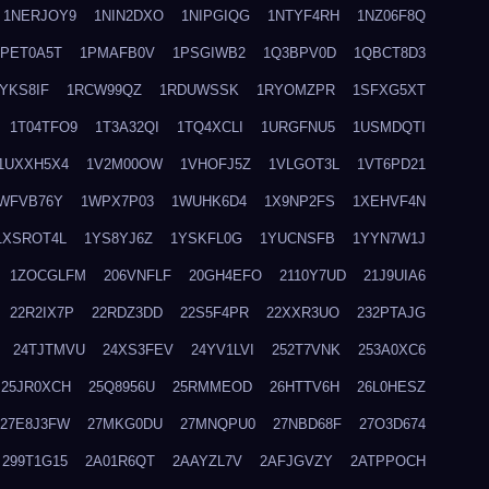
1NERJOY9
1NIN2DXO
1NIPGIQG
1NTYF4RH
1NZ06F8Q
1PET0A5T
1PMAFB0V
1PSGIWB2
1Q3BPV0D
1QBCT8D3
YKS8IF
1RCW99QZ
1RDUWSSK
1RYOMZPR
1SFXG5XT
1T04TFO9
1T3A32QI
1TQ4XCLI
1URGFNU5
1USMDQTI
1UXXH5X4
1V2M00OW
1VHOFJ5Z
1VLGOT3L
1VT6PD21
WFVB76Y
1WPX7P03
1WUHK6D4
1X9NP2FS
1XEHVF4N
1XSROT4L
1YS8YJ6Z
1YSKFL0G
1YUCNSFB
1YYN7W1J
1ZOCGLFM
206VNFLF
20GH4EFO
2110Y7UD
21J9UIA6
22R2IX7P
22RDZ3DD
22S5F4PR
22XXR3UO
232PTAJG
24TJTMVU
24XS3FEV
24YV1LVI
252T7VNK
253A0XC6
25JR0XCH
25Q8956U
25RMMEOD
26HTTV6H
26L0HESZ
27E8J3FW
27MKG0DU
27MNQPU0
27NBD68F
27O3D674
299T1G15
2A01R6QT
2AAYZL7V
2AFJGVZY
2ATPPOCH