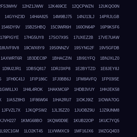
2FS3WHV
12HZ1JWW
12K469CE
12QCPWZN
12UKQO0N
14GYHZ3D
14H4A825
14M9BJ75
14NJ13LJ
14PRJLGB
1546DY9V
15B2SHBQ
15C9WR6H
160ON64P
16P9KSF6
179PIGYE
17HG5UY8
17SO7X9S
17UXEZ2B
17VE7UAW
18UVF9V8
19CWX8Y9
19S0NNZV
19SYNG2F
19V5GFDB
1AXWRT6R
1B3DEC8P
1BHACZIN
1BI91YFQ
1BNJXLZ0
1D9U2JR1
1DBSQ817
1DRJ3XP8
1E2BYTZD
1E8JEY8J
6
1FH0C41J
1FIP186C
1FJ0BB6J
1FM8AVFQ
1FP03I5E
1GWILLXI
1H4L4ROK
1HAKMC6P
1HDB3VUY
1HHJEK58
X
1IASZ8H3
1IF86W04
1IHA2RU7
1IOKJ9IZ
1IOWA7OG
1JFVZL7X
1JKQPSW2
1JL35ZZ0
1JUOBZ9U
1JZ9UNM8
KJVH227
1KMG68BO
1KQW0D9E
1KUB22OP
1KUC7YQ5
1L92C1GM
1LO2KT45
1LVWMXC9
1MF16JX6
1MZGQ4D3