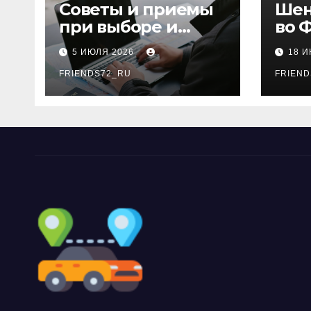
ki
Советы и приемы
Шен
при выборе и
во 
бронировании
рос
5 ИЮЛЯ 2026
18 
авиабилетов
году
FRIENDS72_RU
дне
FRIEND
нео
док