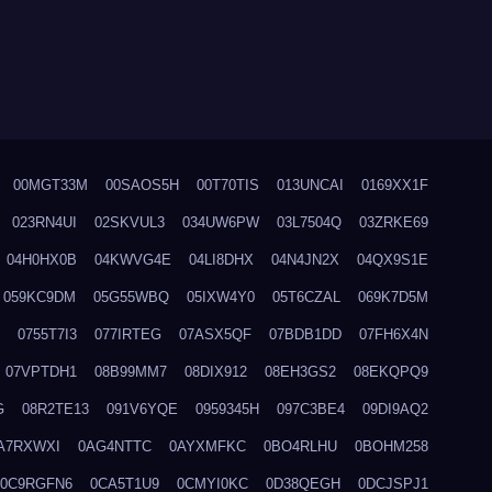
00MGT33M
00SAOS5H
00T70TIS
013UNCAI
0169XX1F
023RN4UI
02SKVUL3
034UW6PW
03L7504Q
03ZRKE69
04H0HX0B
04KWVG4E
04LI8DHX
04N4JN2X
04QX9S1E
059KC9DM
05G55WBQ
05IXW4Y0
05T6CZAL
069K7D5M
0755T7I3
077IRTEG
07ASX5QF
07BDB1DD
07FH6X4N
07VPTDH1
08B99MM7
08DIX912
08EH3GS2
08EKQPQ9
G
08R2TE13
091V6YQE
0959345H
097C3BE4
09DI9AQ2
A7RXWXI
0AG4NTTC
0AYXMFKC
0BO4RLHU
0BOHM258
0C9RGFN6
0CA5T1U9
0CMYI0KC
0D38QEGH
0DCJSPJ1