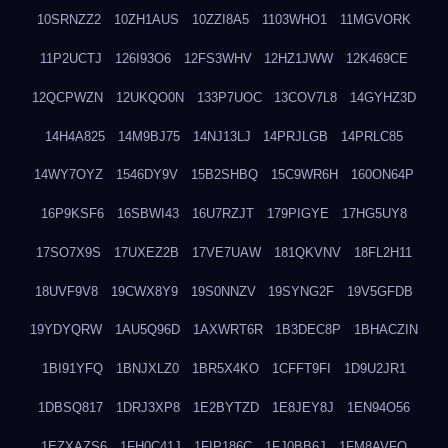
10SRNZZ2
10ZH1AUS
10ZZI8A5
1103WHO1
11MGVORK
11P2UCTJ
126I93O6
12FS3WHV
12HZ1JWW
12K469CE
12QCPWZN
12UKQO0N
133P7UOC
13COV7L8
14GYHZ3D
14H4A825
14M9BJ75
14NJ13LJ
14PRJLGB
14PRLC85
14WY7OYZ
1546DY9V
15B2SHBQ
15C9WR6H
160ON64P
16P9KSF6
16SBWI43
16U7RZJT
179PIGYE
17HG5UY8
17SO7X9S
17UXEZ2B
17VE7UAW
181QKVNV
18FL2H11
18UVF9V8
19CWX8Y9
19S0NNZV
19SYNG2F
19V5GFDB
19YDYQRW
1AU5Q96D
1AXWRT6R
1B3DEC8P
1BHACZIN
1BI91YFQ
1BNJXLZ0
1BR5X4KO
1CFFT9FI
1D9U2JR1
1DBSQ817
1DRJ3XP8
1E2BYTZD
1E8JEY8J
1EN94O56
1EZXAZS6
1FH0C41J
1FIP186C
1FJ0BB6J
1FM8AVFQ