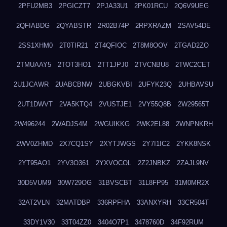
2PFU2MB3
2PGICZT7
2PJA33U1
2PK01RCU
2Q6V9UEG
2QFIABDG
2QYABSTR
2R02B74P
2RPXRAZM
2SAV54DE
2SS1XHM0
2T0TIR21
2T4QFIOC
2T8M8OOV
2TGAD2ZO
2TMUAAY5
2TOT3HO1
2TT1JPJ0
2TVCNBU8
2TWC2CET
2U1JCAWR
2UABCBNW
2UBGKVBI
2UFYK23Q
2UHBAVSU
2UT1DWVT
2VA5KTQ4
2VUSTJE1
2VY55Q8B
2W29565T
2W496244
2WADJS4M
2WGUIKKG
2WK2EL88
2WNPNKRH
2WV0ZHMD
2X7CQ1SY
2XYTJWGS
2Y7I1IC2
2YKK8NSK
2YT95AO1
2YV3O361
2YXVOCOL
2Z2JNBKZ
2ZAJL9NV
30D5VUM9
30W729OG
31BVSCBT
31L8FP95
31M0MR2X
32AT2VLN
32MATDBP
336RPFHA
33ANXYRH
33CR504T
33DY1V30
33T04ZZ0
3404O7P1
3478760D
34F92RUM