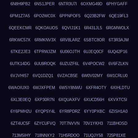
6N8H9PB2
6NS1JPER
6NTR3U7I
6OXMG49D
6PHYGAFF
6PM1Z7A5
6PO2WC0X
6PPNPOF5
6Q23B2FW
6QE19FL3
6QEEKCMR
6QKOAUOS
6QVIJ1K1
6R431JL5
6RGMWOLX
6RKWC57X
6RMKNV3X
6RV8LARZ
6SBTC8OR
6T3R3AJM
6TKE2JE3
6TPRWJZM
6U06OJTH
6UJEQ0CF
6UQ42P16
6UTK14DG
6UU9ROQK
6UZUZF6L
6V4POCW2
6V6FZLKN
6VJVHI57
6VQ1DZQ1
6VZACB5E
6W0V02MY
6W1CRLU0
6WAOIUX0
6WJXFPEM
6WSY8NWU
6XFR4OTY
6XIHLDTU
6XL3E0EQ
6XP30R7N
6XQUAXFV
6XUCD56H
6XVXTC5I
6Y6PMH2U
6YQP5Y4L
6YR8PDRZ
6YY0PXBC
6ZISH1A0
6ZT4UC5F
6ZYCUFVQ
70T7NVVN
70V1YKH3
711BHOSD
713M5IHY
718NNXY2
71H5RDOO
71UQJY58
725P81XE