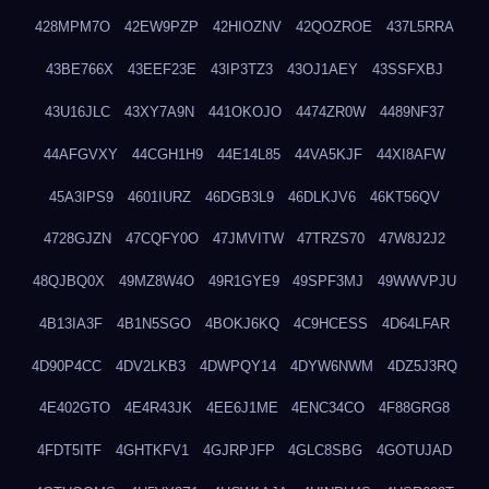
428MPM7O
42EW9PZP
42HIOZNV
42QOZROE
437L5RRA
43BE766X
43EEF23E
43IP3TZ3
43OJ1AEY
43SSFXBJ
43U16JLC
43XY7A9N
441OKOJO
4474ZR0W
4489NF37
44AFGVXY
44CGH1H9
44E14L85
44VA5KJF
44XI8AFW
45A3IPS9
4601IURZ
46DGB3L9
46DLKJV6
46KT56QV
4728GJZN
47CQFY0O
47JMVITW
47TRZS70
47W8J2J2
48QJBQ0X
49MZ8W4O
49R1GYE9
49SPF3MJ
49WWVPJU
4B13IA3F
4B1N5SGO
4BOKJ6KQ
4C9HCESS
4D64LFAR
4D90P4CC
4DV2LKB3
4DWPQY14
4DYW6NWM
4DZ5J3RQ
4E402GTO
4E4R43JK
4EE6J1ME
4ENC34CO
4F88GRG8
4FDT5ITF
4GHTKFV1
4GJRPJFP
4GLC8SBG
4GOTUJAD