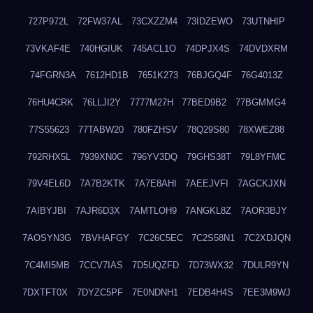
727P972L
72FW37AL
73CXZZM4
73IDZEWO
73UTNHIP
73VKAF4E
740HGIUK
745ACL1O
74DPJX4S
74DVDXRM
74FGRN3A
7612HD1B
7651K273
76BJGQ4F
76G4013Z
76HU4CRK
76LLJI2Y
7777M27H
77BED9B2
77BGMMG4
77S55623
77TABW20
780FZHSV
78Q29S80
78XWEZ88
792RHX5L
7939XN0C
796YV3DQ
79GHS38T
79L8YFMC
79V4EL6D
7A7B2KTK
7A7E8AHI
7AEEJVFI
7AGCKJXN
7AIBYJBI
7AJR6D3X
7AMTLOH9
7ANGKL8Z
7AOR3BJY
7AOSYN3G
7BVHAFGY
7C26C5EC
7C2S58N1
7C2XDJQN
7C4MI5MB
7CCV7IAS
7D5UQZFD
7D73WX32
7DULR9YN
7DXTFT0X
7DYZC5PF
7E0NDNH1
7EDB4H4S
7EE3M9WJ