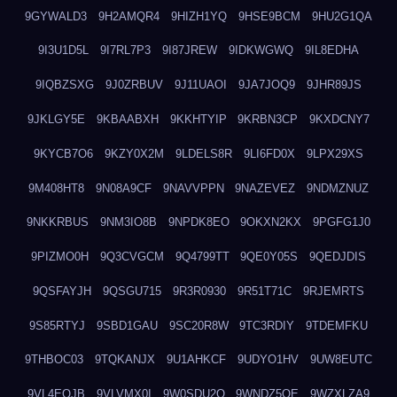
9GYWALD3
9H2AMQR4
9HIZH1YQ
9HSE9BCM
9HU2G1QA
9I3U1D5L
9I7RL7P3
9I87JREW
9IDKWGWQ
9IL8EDHA
9IQBZSXG
9J0ZRBUV
9J11UAOI
9JA7JOQ9
9JHR89JS
9JKLGY5E
9KBAABXH
9KKHTYIP
9KRBN3CP
9KXDCNY7
9KYCB7O6
9KZY0X2M
9LDELS8R
9LI6FD0X
9LPX29XS
9M408HT8
9N08A9CF
9NAVVPPN
9NAZEVEZ
9NDMZNUZ
9NKKRBUS
9NM3IO8B
9NPDK8EO
9OKXN2KX
9PGFG1J0
9PIZMO0H
9Q3CVGCM
9Q4799TT
9QE0Y05S
9QEDJDIS
9QSFAYJH
9QSGU715
9R3R0930
9R51T71C
9RJEMRTS
9S85RTYJ
9SBD1GAU
9SC20R8W
9TC3RDIY
9TDEMFKU
9THBOC03
9TQKANJX
9U1AHKCF
9UDYO1HV
9UW8EUTC
9VL4EOJB
9VLVMX0I
9W0SDU2O
9WNDZ5OE
9WZXLZA9