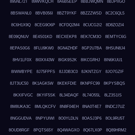
895NL72T
89WVKQCH
8A6B5EEP
8BBJWQMN
8BJPIIGO
8BSWANL0
8BVB056I
8BZT9YKF
8BZZZWSD
8C2C6QL5
8C6H1X9Q
8CEG9O6P
8CFDQ2M4
8CUCG2I2
8D8ZOZI4
8E09QNUV
8E4S01KD
8ECXEKP8
8EK7CM3O
8EMTYC6G
8EPAS0G6
8FLU9KW0
8GN4ZHDF
8GP2U7BA
8HSUN8J4
8HV1LF0X
8I0XX43W
8IGK9S2K
8IKCGRHJ
8IN6KUU1
8IWWBYPE
8J75FPFS
8JJDB3C0
8JKNTZGY
8JO7GZIF
8JT3UC50
8K1AGK5W
8KEKFDIE
8KNPFC99
8KPYSBQS
8KXIFVGC
8KYIF5SK
8L34DAQF
8L74O55L
8LZ3S1IS
8M8UKA3C
8MLQKCFV
8N8F04EH
8NA0T4E7
8NDCJ7UZ
8NGGUDVA
8NPYUIWI
8O0YLDLN
8OASJ3P6
8OL9RU5T
8OUD8RGF
8PQTS65Y
8Q4WAGXO
8Q67LX0P
8Q89HRM2