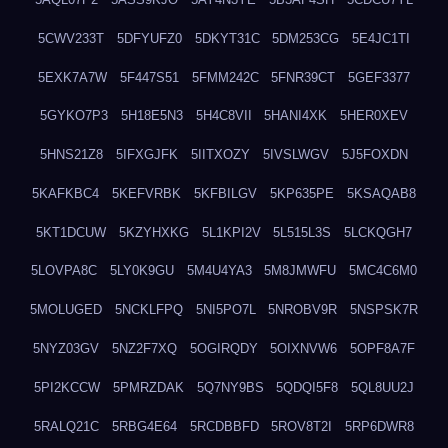
5CWV233T
5DFYUFZ0
5DKYT31C
5DM253CG
5E4JC1TI
5EXK7A7W
5F447S51
5FMM242C
5FNR39CT
5GEF3377
5GYKO7P3
5H18E5N3
5H4C8VII
5HANI4XK
5HER0XEV
5HNS21Z8
5IFXGJFK
5IITXOZY
5IVSLWGV
5J5FOXDN
5KAFKBC4
5KEFVRBK
5KFBILGV
5KP635PE
5KSAQAB8
5KT1DCUW
5KZYHXKG
5L1KPI2V
5L515L3S
5LCKQGH7
5LOVPA8C
5LY0K9GU
5M4U4YA3
5M8JMWFU
5MC4C6M0
5MOLUGED
5NCKLFPQ
5NI5PO7L
5NROBV9R
5NSPSK7R
5NYZ03GV
5NZ2F7XQ
5OGIRQDY
5OIXNVW6
5OPF8A7F
5PI2KCCW
5PMRZDAK
5Q7NY9BS
5QDQI5F8
5QL8UU2J
5RALQ21C
5RBG4E64
5RCDBBFD
5ROV8T2I
5RP6DWR8