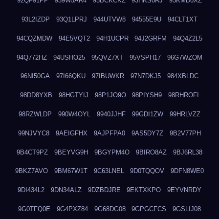
92QF91PP
939W5AR4
93BCKCKZ
93HKS0RJ
93KMD0XZ
93L2IZDP
93Q1LPRJ
944UTVW8
94555E9U
94CLT1XT
94CQZMDW
94E5VQT2
94H1UCPR
94J2GRFM
94Q4Z2L5
94Q772HZ
94USHO25
95QVZ7XT
95VSPH17
96G7WZOM
96NI50GA
97I66QKU
97IBUWKR
97N7DKJ5
984XBLDC
98DD8YXB
98HGTYIJ
98P1JO9O
98PIYSH9
98RHROFI
98RZWLDP
990W4OYL
9940JJHF
99GDI1ZW
99HRLVZZ
99NJVYC8
9AEIGFHX
9AJPFPA0
9AS5DY7Z
9B2V77PH
9B4CT9PZ
9BEYVG9H
9BGYPM4O
9BIRO8AZ
9BJ6RL38
9BKZ7AVO
9BM67W1T
9C63LNEL
9D0TQQOV
9DFN8WE0
9DI434L2
9DN34ALZ
9DZBDJRE
9EKTXKPO
9EYVNRDY
9G0TFQ0E
9G4PXZ84
9G68DG08
9GPGCFCS
9GSLIJ08