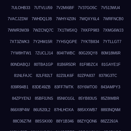
7ULOHB33
7UTVLU59
7V2MI6BF
7V37GO5C
7V513WU4
7VACJZDW
7WHDQ1JB
7WHY4Z0N
7WQXY6L4
7WRFNCB0
7WWR3W39
7WZCNQ7C
7X1TM5XQ
7XKFP983
7XMG6WJ3
7XT3ZWK3
7Y2HM15R
7YHSQGPE
7YKTB834
7YTLLGT7
7YW8HTW1
7ZUCLJ14
804ITWBC
80G20QY8
80M18M6R
80NDABQJ
80TBA1GP
81B6R5DR
81F9BZC4
81GAYE1F
81NLFAJC
82LF82LT
82Z0LK6F
82ZPA837
8379G3TC
839R94B1
83DE49ZB
83FF7WTK
83Y6WTO0
843AMPY3
84ZPYENJ
85BF0JNS
85NIO1GL
85YB83US
85Z8IMBR
866X8P4W
86U520L2
87HLHOXA
885XXWB7
8893NQNM
88C06Z7M
88SSKI00
88Y1B346
88ZYQON6
88ZZ29JA