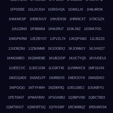
1FP03I5E
1GL2VJGH
1GRISVQA
1GWILLXI
1H4L4ROK
1HAKMC6P
1HDB3VUY
1HHJEK58
1HR93CXT
1I70CGZX
1IASZ8H3
1IF86W04
1IHA2RU7
1IOKJ9IZ
1IOWA7OG
1IWGPKRW
1JEZBYO7
1JFVZL7X
1JKQPSW2
1JL35ZZ0
1JUOBZ9U
1JZ9UNM8
1K1OOBX2
1KJONM1Y
1KJVH227
1KMG68BO
1KQW0D9E
1KUB22OP
1KUC7YQ5
1KVUSEU1
1L0EECVC
1L92C1GM
1LO2KT45
1LVWMXC9
1MF16JX6
1MZGQ4D3
1N3AELFF
1N3R82X5
1NERJOY9
1NIN2DXO
1NIPGIQG
1NTYF4RH
1NZ06F8Q
1OELGBE2
1OUI6BYG
1PET0A5T
1PMAFB0V
1PSGIWB2
1Q3BPV0D
1QBCT8D3
1QMT9XGT
1QWO8TSQ
1QYKS8IF
1RCW99QZ
1RDUWSSK