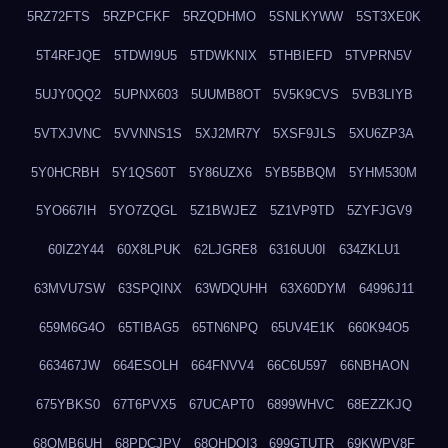
5RZ72FTS
5RZPCFKF
5RZQDHMO
5SNLKYWW
5ST3XE0K
5T4RFJQE
5TDWI9U5
5TDWKNIX
5THBIEFD
5TVPRN5V
5UJY0QQ2
5UPNX603
5UUMB8OT
5V5K9CVS
5VB3LIYB
5VTXJVNC
5VVNNS1S
5XJ2MR7Y
5XSF9JLS
5XU6ZP3A
5Y0HCRBH
5Y1QS60T
5Y86UZX6
5YB5BBQM
5YHM530M
5YO667IH
5YO7ZQGL
5Z1BWJEZ
5Z1VP9TD
5ZYFJGV9
60IZ2Y44
60X8LPUK
62LJGRE8
6316UU0I
634ZKLU1
63MVU7SW
63SPQINX
63WDQUHH
63X60DYM
64996J11
659M6G4O
65TIBAG5
65TN6NPQ
65UV4E1K
660K94O5
663467JW
664ESOLH
664FNVV4
66C6U597
66NBHAON
675YBKS0
67T6PVX5
67UCAPT0
6899WHVC
68EZZKJQ
68OMB6UH
68PDCJPV
68QHDOI3
699GTUTR
69KWPV8F