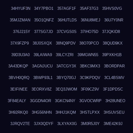
34HYUF3N
34Y7PBO1
357AGF1F
35AF37G3
35HVS0VG
35MJZMAN
35O1QNFZ
36HUTLDS
36NU8MEJ
36U7Y0NR
376J215Y
377SG7JD
37CVGS0S
37IHO75D
37JQKID8
37X9FZP9
38J0SXQX
38NQ9PDV
38O70PCO
38QUD9KX
39D3U3A0
39LAIWA9
39LCYZRI
39MGWN55
39PXKH1B
3A43DKQP
3AGNJUCU
3ATCGY3X
3BKC9MX3
3BORDPAR
3BVH0QRQ
3BWP93L1
3BYQ70GJ
3C9KPDQV
3CL4BSMV
3EIFINEE
3EORXV8Z
3EQ3JWOM
3F09CZ9V
3F1DPDSC
3F84EALY
3GGDN4OR
3GKCN4NY
3GVOCWRP
3H28UNEO
3H92RKQ0
3HG56NHN
3HHJ1KQM
3HSTLPXX
3HSUVSEU
3JRQV2TE
3JX0QDYF
3LXYAX0G
3M0R5J0Y
3ME42K9J