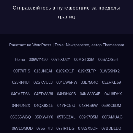
Отправляйтесь в путешествие за пределы
границ
Работает на WordPress
|
Тема: Newspaperex, автор
Themeansar
Home
006WY430
007HXU2Y
00MGT33M
00SAOS5H
00T70TIS
013UNCAI
0169XX1F
019K5LTP
01WS9NX2
023RN4UI
02SKVUL3
034UW6PW
03L7504Q
03ZRKE69
04CAZD3N
04EDWV8I
04H0HX0B
04KWVG4E
04LI8DHX
04N4JN2X
04QX9S1E
04YFC57J
04ZFIS6W
059KC9DM
05G55WBQ
05IXW4Y0
05T6CZAL
069K7D5M
06FAMUAG
06VLOMOD
0755T7I3
077IRTEG
07ASX5QF
07BDB1DD