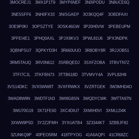
3MOCREJ1
3MX1P1T9
3MYP6NEF
3N0IPODU
3N8UCE6Q
3NE5SFF6
3NH0FX33
3NISGAEP
3O3KQQ4F
3OBDFAXI
3OE9P0KI
3OPSZTYE
3OSK46GW
3P20H0VW
3PEBEUPM
3PFEI4E1
3PHQ0AXL
3PJX8KV3
3PWL81U6
3PX3NDPK
3QBNPSU7
3QPKYD3H
3R660UUO
3R8OBY8R
3RJJOB51
3RM5TAUQ
3RV0N612
3SRBQEDJ
3SXFZOBA
3TBVTN7Z
3TFI7CJL
3TKFBN73
3TTB618D
3TVMVY4A
3VPL82H9
3VS14DKC
3VX5WW8T
3VXFRWKX
3VZRTGEK
3W3MHD4O
3WAD8W9N
3WDTF1N3
3WI8G8SN
3WQDYCWK
3WTTA97N
3WU70G19
3X71FE60
3XC4DIU7
3XMIH0VI
3XMLLD4K
3XWW9P5D
3Y2Z2FMH
3YXUATB4
3Z3344KT
3ZBBJF82
3ZUNKQ9P
40PEO5RM
418TPYOG
41A6AQPI
41CR68ZC