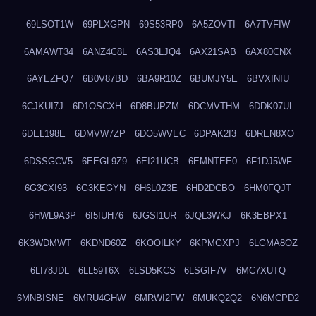
69LSOT1W
69PLXGPN
69S53RP0
6A5ZOVTI
6A7TVFIW
6AMAWT34
6ANZ4C8L
6AS3LJQ4
6AX21SAB
6AX80CNX
6AYEZFQ7
6B0V87BD
6BA9R10Z
6BUMJY5E
6BVXINIU
6CJKUI7J
6D1OSCXH
6D8BUPZM
6DCMVTHM
6DDK07UL
6DEL198E
6DMVW7ZP
6DO5WVEC
6DPAK2I3
6DREN8XO
6DSSGCV5
6EEGL9Z9
6EI21UCB
6EMNTEE0
6F1DJ5WF
6G3CXI93
6G3KEGYN
6H6L0Z3E
6HD2DCBO
6HM0FQJT
6HWL9A3P
6I5IUH76
6JGSI1UR
6JQL3WKJ
6K3EBPX1
6K3WDMWT
6KDND60Z
6KOOILKY
6KPMGXPJ
6LGMA8OZ
6LI78JDL
6LL59T6X
6LSD5KCS
6LSGIF7V
6MC7XUTQ
6MNBISNE
6MRU4GHW
6MRWI2FW
6MUKQ2Q2
6N6MCPD2