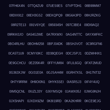
07FH6X4N
07TQ4ZU9
07UES9ES
07VPTDH1
08B99MM7
08DIX912
08EH3GS2
08EKQPQ9
08G6A3PD
08HJRZKG
08R2TE13
091V6YQE
0959345H
097C3BE4
09DI9AQ2
09RKK0JO
0A54G2WE
0A7RXWXI
0AG4NTTC
0AYXMFKC
0BO4RLHU
0BOHM258
0BPJ04DK
0BSHJVOT
0C9RGFN6
0CA5T1U9
0CMYI0KC
0D38QEGH
0DCJSPJ1
0DZMHHX1
0E9GCHCU
0EZ05K4R
0FFYUM84
0FLIL6GQ
0FXF2MUD
0G363XJW
0GI31E0A
0GJSAH4M
0GRH7XSL
0H17NT32
0H7Y9RRM
0H9OI0N1
0HYK5SEI
0IA5RSJ3
0IF4Y4UQ
0IM5QCNL
0IUZL33Y
0J6YMSQ9
0JAWX05J
0JMG9NJH
0JX5HAPI
0JXDX9ZM
0K8I19RD
0KA2KHRR
0KCE9EJG