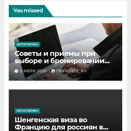
You missed
АВТОРУБРИКА
Советы и приемы при
выборе и бронировании
авиабилетов
5 ИЮЛЯ 2026
FRIENDS72_RU
АВТОРУБРИКА
Шенгенская виза во
Францию для россиян в