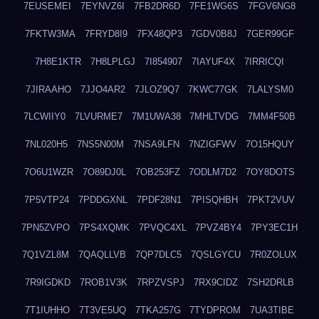
7EUSEMEI
7EYNVZ6I
7FB2DR6D
7FE1WG6S
7FGV6NG8
7FKTW3MA
7FRYD8I9
7FX48QP3
7GDV0B8J
7GER99GF
7H8E1KTR
7H8LPLGJ
7I854907
7IAYUF4X
7IRRICQI
7JIRAAHO
7JJO4AR2
7JLOZ9Q7
7KWC77GK
7LALYSM0
7LCWIIY0
7LVURME7
7M1UWA38
7MHLTVDG
7MM4F50B
7NL020H5
7NS5N00M
7NSA9LFN
7NZIGFWV
7O15HQUY
7O6U1WZR
7O89DJ0L
7OB253FZ
7ODLM7D2
7OY8DOTS
7P5VTP24
7PDDGXNL
7PDF28N1
7PISQHBH
7PKT2VUV
7PN5ZVPO
7PS4XQMK
7PVQC4XL
7PVZ4BY4
7PY3EC1H
7Q1VZL8M
7QAQLLVB
7QP7DLC5
7QSLGYCU
7R0ZOLUX
7R9IGDKD
7ROB1V3K
7RPZVSPJ
7RX9CIDZ
7SH2DRLB
7T1IUHHO
7T3VE5UQ
7TKA257G
7TYDPROM
7UA3TIBE