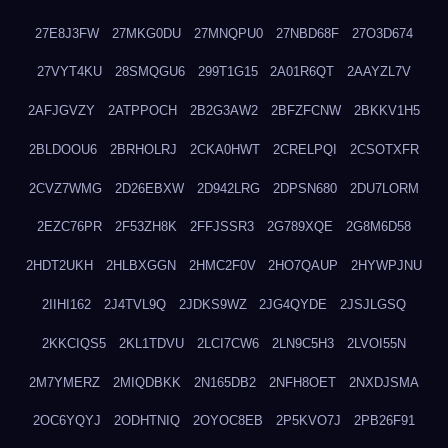
27E8J3FW
27MKG0DU
27MNQPU0
27NBD68F
27O3D674
27VYT4KU
28SMQGU6
299T1G15
2A01R6QT
2AAYZL7V
2AFJGVZY
2ATPPOCH
2B2G3AW2
2BFZFCNW
2BKKV1H5
2BLDOOU6
2BRHOLRJ
2CKA0HWT
2CRELPQI
2CSOTXFR
2CVZ7WMG
2D26EBXW
2D942LRG
2DPSN680
2DU7LORM
2EZC76PR
2F53ZH8K
2FFJSSR3
2G789XQE
2G8M6D58
2HDT2UKH
2HLBXGGN
2HMC2F0V
2HO7QAUP
2HYWPJNU
2IIHI162
2J4TVL9Q
2JDKS9WZ
2JG4QYDE
2JSJLGSQ
2KKCIQS5
2KL1TDVU
2LCI7CW6
2LN9C5H3
2LVOI55N
2M7YMERZ
2MIQDBKK
2N165DB2
2NFH8OET
2NXDJSMA
2OC6YQYJ
2ODHTNIQ
2OYOC8EB
2P5KVO7J
2PB26F91