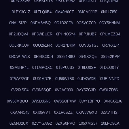
0KFC83WS
0KHXDLT8
0KO7R0BZ
0LA240G7
0LIQ91PM
0LPY3G1Z
0LTLQ0B4
0M40H0CT
0MCMJJJP
0N1LZI50
0NALSI2P
0NFM8HBQ
0O1D2CFA
0O3VCZC0
0OY5HHNM
0P2UDQV4
0P3WEUER
0PHNO5Y4
0PPJIUB7
0PUMEZB4
0QLRKCUP
0QO261FR
0QR27BKM
0QV0STGJ
0R7FXEI4
0RCWTWLK
0RH9C3CH
0S284R8O
0S4IXXQE
0S9E2KPP
0SA9HP4L
0T1MPQXC
0T8PUJB2
0T9LQ0SF
0TDEQ0TY
0TWV72OF
0U01AD7B
0U56W7B0
0UDKWD5I
0UELVNFD
0V2IXSF4
0V3N6SQF
0VJAC930
0VY5ZG3D
0W3LZD86
0W58MBQO
0W5D86N5
0W8SOPXW
0WY1BFPQ
0X4GG1J6
0XAANC43
0XI05VVT
0XLR0SZZ
0XW3VGXD
0ZAVTHSI
0ZM4J2CX
0ZVYGAG2
0ZXS0PVO
105XMS37
10LFO9CA