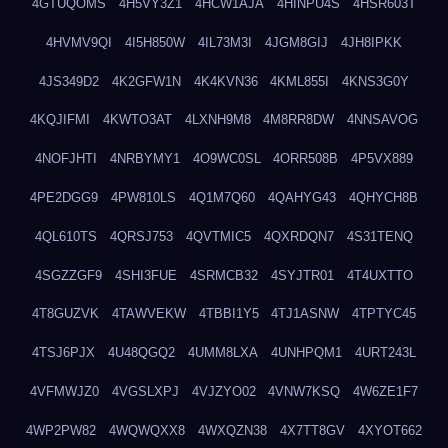
4GTUQOMS
4H5VY3Z1
4HCW1AJA
4HINPU4S
4HSR603T
4HVMV9QI
4I5H850W
4IL73M3I
4JGM8GIJ
4JH8IPKK
4JS349D2
4K2GFW1N
4K4KVN36
4KML855I
4KNS3G0Y
4KQJIFMI
4KWTO3AT
4LXNH9M8
4M8RR8DW
4NNSAVOG
4NOFJHTI
4NRBYMY1
4O9WC0SL
4ORR508B
4P5VX889
4PE2DGG9
4PW810LS
4Q1M7Q60
4QAHYG43
4QHYCH8B
4QL610TS
4QRSJ753
4QVTMIC5
4QXRDQN7
4S31TENQ
4SGZZGF9
4SHI3FUE
4SRMCB32
4SYJTR01
4T4UXTTO
4T8GUZVK
4TAWVEKW
4TBBI1Y5
4TJ1ASNW
4TPTYC45
4TSJ6PJX
4U48QGQ2
4UMM8LXA
4UNHPQM1
4URT243L
4VFMWJZ0
4VGSLXPJ
4VJZYO02
4VNW7KSQ
4W6ZE1F7
4WP2PW82
4WQWQXX8
4WXQZN38
4X7TT8GV
4XYOT662