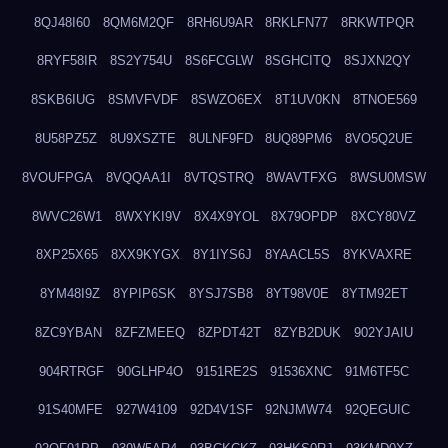
8QJ48I60
8QM6M2QF
8RH6U9AR
8RKLFN77
8RKWTPQR
8RYF58IR
8S2Y754U
8S6FCGLW
8SGHCITQ
8SJXN2QY
8SKB6IUG
8SMVFVDF
8SWZO6EX
8T1UV0KN
8TNOE569
8U58PZ5Z
8U9XSZTE
8ULNF9FD
8UQ89PM6
8VO5Q2UE
8VOUFPGA
8VQQAA1I
8VTQSTRQ
8WAVTFXG
8WSU0MSW
8WVC26W1
8WXYKI9V
8X4X9YOL
8X79OPDP
8XCY80VZ
8XP25X65
8XX9KYGX
8Y1IYS6J
8YAACL5S
8YKVAXRE
8YM48I9Z
8YPIP6SK
8YSJ7SB8
8YT98V0E
8YTM92ET
8ZC9YBAN
8ZFZMEEQ
8ZPDT42T
8ZYB2DUK
902YJAIU
904RTRGF
90GLHP4O
9151RE2S
91536XNC
91M6TF5C
91S40MFE
927W4109
92D4V1SF
92NJMW74
92QEGUIC