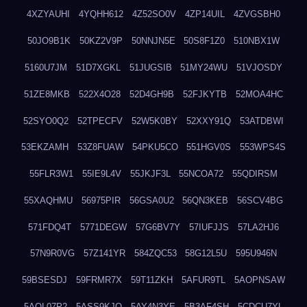
4XZYAUHI
4YQHH612
4Z52SO0V
4ZP14UIL
4ZVGSBH0
50JO9B1K
50KZ2V9P
50NNJN5E
50S8F1Z0
510NBX1W
5160U7JM
51D7XGKL
51JUGSIB
51MY24WU
51VJOSDY
51ZE8MKB
522X4O28
52D4GH9B
52FJKYTB
52MOA4HC
52SYO0Q2
52TPECFV
52W5K0BY
52XXY91Q
53ATDBWI
53EKZAMH
53Z8FUAW
54PKU5CO
551HGV0S
553WPS4S
55FLR3W1
55IE9L4V
55JKJF3L
55NCOA72
55QDIRSM
55XAQHMU
56975PIR
56GSA0U2
56QN3KEB
56SCV4BG
571FDQ4T
5771DEGW
57G6BV7Y
57IUFJJS
57LA2HJ6
57N9R0VG
57Z141YR
584ZQC53
58G12L5U
595U946N
59BSESDJ
59FRMR7X
59T11ZKH
5AFUR9TL
5AOPNSAW
5AQL07P2
5ASS9KJO
5AY4N3YE
5B3AF4SH
5CDCU7YL