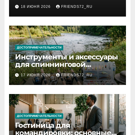
2026 году: сроки от 3 дней
18 ИЮНЯ 2026
FRIENDS72_RU
и список необходимых
документов
ДОСТОПРИМЕЧАТЕЛЬНОСТИ
Инструменты и аксессуары
для спиннинговой
рыбалки: назначение и
17 ИЮНЯ 2026
FRIENDS72_RU
типы
ДОСТОПРИМЕЧАТЕЛЬНОСТИ
Гостиница для
командировки: основные