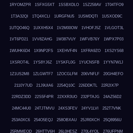
1RYOMZPR
1SFXG5XT
1SSBXDLO
1SZ258AV
1T04TFO9
1T3A32QI
1TQ4XCLI
1URGFNU5
1USMDQTI
1USXOD9C
1UTQO46Q
1UXXH5X4
1V2M00OW
1VHOFJ5Z
1VLGOT3L
1VT6PD21
1VV8ZAHG
1W387VUY
1WFVB76Y
1WPX7P03
1WUHK6D4
1X9NP2FS
1XEHVF4N
1XFRA9ZO
1XS2YS68
1XSROT4L
1YS8YJ6Z
1YSKFL0G
1YUCNSFB
1YYN7W1J
1Z1US2M8
1ZLGWTF7
1ZOCGLFM
206VNFLF
20GH4EFO
2110Y7UD
21J9UIA6
2254Q10C
226DDKTL
22R2IX7P
22RDZ3DD
22S5F4PR
22XXR3UO
232PTAJG
24AZ56D2
24MC44U0
24TJTMVU
24XS3FEV
24YV1LVI
252T7VNK
253A0XC6
254O5EQJ
258OBXAU
25JR0XCH
25Q8956U
25RMMEOD
26HTTV6H
26L0HESZ
270L4YOL
276UFPNM