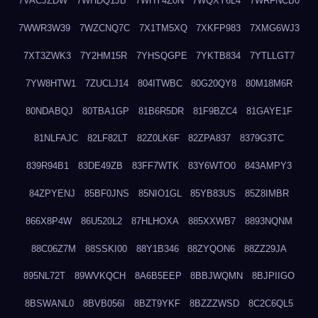
7VACJZDW
7WHDQ1JB
7WHY4Z0N
7WQXY6L4
7WRFNCB0
7WWR3W39
7WZCNQ7C
7X1TM5XQ
7XKFP983
7XMG6WJ3
7XT3ZWK3
7Y2HM15R
7YHSQGPE
7YKTB834
7YTLLGT7
7YW8HTW1
7ZUCLJ14
804ITWBC
80G20QY8
80M18M6R
80NDABQJ
80TBA1GP
81B6R5DR
81F9BZC4
81GAYE1F
81NLFAJC
82LF82LT
82Z0LK6F
82ZPA837
8379G3TC
839R94B1
83DE49ZB
83FF7WTK
83Y6WTO0
843AMPY3
84ZPYENJ
85BF0JNS
85NIO1GL
85YB83US
85Z8IMBR
866X8P4W
86U520L2
87HLHOXA
885XXWB7
8893NQNM
88C06Z7M
88SSKI00
88Y1B346
88ZYQON6
88ZZ29JA
895NL72T
89WVKQCH
8A6B5EEP
8BBJWQMN
8BJPIIGO
8BSWANL0
8BVB056I
8BZT9YKF
8BZZZWSD
8C2C6QL5