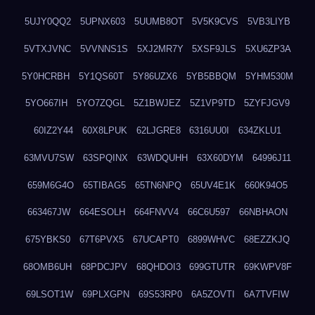
5UJY0QQ2
5UPNX603
5UUMB8OT
5V5K9CVS
5VB3LIYB
5VTXJVNC
5VVNNS1S
5XJ2MR7Y
5XSF9JLS
5XU6ZP3A
5Y0HCRBH
5Y1QS60T
5Y86UZX6
5YB5BBQM
5YHM530M
5YO667IH
5YO7ZQGL
5Z1BWJEZ
5Z1VP9TD
5ZYFJGV9
60IZ2Y44
60X8LPUK
62LJGRE8
6316UU0I
634ZKLU1
63MVU7SW
63SPQINX
63WDQUHH
63X60DYM
64996J11
659M6G4O
65TIBAG5
65TN6NPQ
65UV4E1K
660K94O5
663467JW
664ESOLH
664FNVV4
66C6U597
66NBHAON
675YBKS0
67T6PVX5
67UCAPT0
6899WHVC
68EZZKJQ
68OMB6UH
68PDCJPV
68QHDOI3
699GTUTR
69KWPV8F
69LSOT1W
69PLXGPN
69S53RP0
6A5ZOVTI
6A7TVFIW