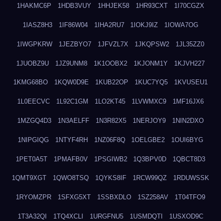
1HAKMC6P
1HDB3VUY
1HHJEK58
1HR93CXT
1I70CGZX
1IASZ8H3
1IF86W04
1IHA2RU7
1IOKJ9IZ
1IOWA7OG
1IWGPKRW
1JEZBYO7
1JFVZL7X
1JKQPSW2
1JL35ZZ0
1JUOBZ9U
1JZ9UNM8
1K1OOBX2
1KJONM1Y
1KJVH227
1KMG68BO
1KQW0D9E
1KUB22OP
1KUC7YQ5
1KVUSEU1
1L0EECVC
1L92C1GM
1LO2KT45
1LVWMXC9
1MF16JX6
1MZGQ4D3
1N3AELFF
1N3R82X5
1NERJOY9
1NIN2DXO
1NIPGIQG
1NTYF4RH
1NZ06F8Q
1OELGBE2
1OUI6BYG
1PET0A5T
1PMAFB0V
1PSGIWB2
1Q3BPV0D
1QBCT8D3
1QMT9XGT
1QWO8TSQ
1QYKS8IF
1RCW99QZ
1RDUWSSK
1RYOMZPR
1SFXG5XT
1SSBXDLO
1SZ258AV
1T04TFO9
1T3A32QI
1TQ4XCLI
1URGFNU5
1USMDQTI
1USXOD9C