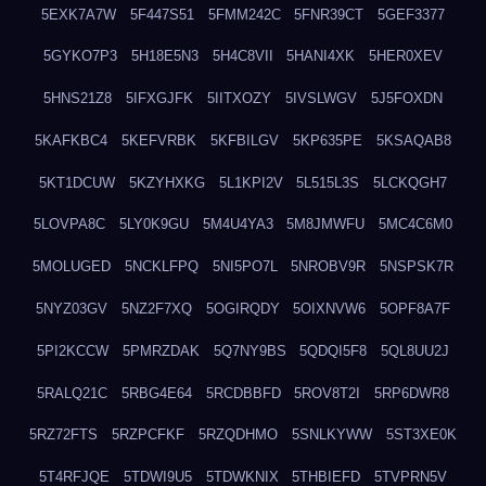
5EXK7A7W
5F447S51
5FMM242C
5FNR39CT
5GEF3377
5GYKO7P3
5H18E5N3
5H4C8VII
5HANI4XK
5HER0XEV
5HNS21Z8
5IFXGJFK
5IITXOZY
5IVSLWGV
5J5FOXDN
5KAFKBC4
5KEFVRBK
5KFBILGV
5KP635PE
5KSAQAB8
5KT1DCUW
5KZYHXKG
5L1KPI2V
5L515L3S
5LCKQGH7
5LOVPA8C
5LY0K9GU
5M4U4YA3
5M8JMWFU
5MC4C6M0
5MOLUGED
5NCKLFPQ
5NI5PO7L
5NROBV9R
5NSPSK7R
5NYZ03GV
5NZ2F7XQ
5OGIRQDY
5OIXNVW6
5OPF8A7F
5PI2KCCW
5PMRZDAK
5Q7NY9BS
5QDQI5F8
5QL8UU2J
5RALQ21C
5RBG4E64
5RCDBBFD
5ROV8T2I
5RP6DWR8
5RZ72FTS
5RZPCFKF
5RZQDHMO
5SNLKYWW
5ST3XE0K
5T4RFJQE
5TDWI9U5
5TDWKNIX
5THBIEFD
5TVPRN5V