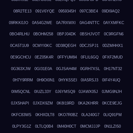
08R2TE13
091V6YQE
0959345H
097C3BE4
09DI9AQ2
09RKK0JO
0A54G2WE
0A7RXWXI
0AG4NTTC
0AYXMFKC
0BO4RLHU
0BOHM258
0BPJ04DK
0BSHJVOT
0C9RGFN6
0CA5T1U9
0CMYI0KC
0D38QEGH
0DCJSPJ1
0DZMHHX1
0E9GCHCU
0EZ05K4R
0FFYUM84
0FLIL6GQ
0FXF2MUD
0G363XJW
0GI31E0A
0GJSAH4M
0GRH7XSL
0H17NT32
0H7Y9RRM
0H9OI0N1
0HYK5SEI
0IA5RSJ3
0IF4Y4UQ
0IM5QCNL
0IUZL33Y
0J6YMSQ9
0JAWX05J
0JMG9NJH
0JX5HAPI
0JXDX9ZM
0K8I19RD
0KA2KHRR
0KCE9EJG
0KFC83WS
0KHXDLT8
0KO7R0BZ
0LA240G7
0LIQ91PM
0LPY3G1Z
0LTLQ0B4
0M40H0CT
0MCMJJJP
0N1LZI50