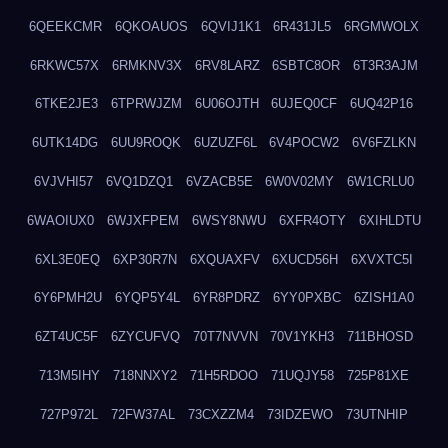
6QEEKCMR
6QKOAUOS
6QVIJ1K1
6R431JL5
6RGMWOLX
6RKWC57X
6RMKNV3X
6RV8LARZ
6SBTC8OR
6T3R3AJM
6TKE2JE3
6TPRWJZM
6U06OJTH
6UJEQ0CF
6UQ42P16
6UTK14DG
6UU9ROQK
6UZUZF6L
6V4POCW2
6V6FZLKN
6VJVHI57
6VQ1DZQ1
6VZACB5E
6W0V02MY
6W1CRLU0
6WAOIUX0
6WJXFPEM
6WSY8NWU
6XFR4OTY
6XIHLDTU
6XL3E0EQ
6XP30R7N
6XQUAXFV
6XUCD56H
6XVXTC5I
6Y6PMH2U
6YQP5Y4L
6YR8PDRZ
6YY0PXBC
6ZISH1A0
6ZT4UC5F
6ZYCUFVQ
70T7NVVN
70V1YKH3
711BHOSD
713M5IHY
718NNXY2
71H5RDOO
71UQJY58
725P81XE
727P972L
72FW37AL
73CXZZM4
73IDZEWO
73UTNHIP