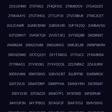
2SS1XHM0
2T0TIR21
2T4QFIOC
2T8M8OOV
2TGAD2ZO
2TMUAAY5
2TOT3HO1
2TT1JPJ0
2TVCNBU8
2TWC2CET
2U1JCAWR
2UABCBNW
2UBGKVBI
2UFYK23Q
2UHBAVSU
2UT1DWVT
2VA5KTQ4
2VUSTJE1
2VY55Q8B
2W29565T
2W496244
2WADJS4M
2WGUIKKG
2WK2EL88
2WNPNKRH
2WV0ZHMD
2X7CQ1SY
2XYTJWGS
2Y7I1IC2
2YKK8NSK
2YT95AO1
2YV3O361
2YXVOCOL
2Z2JNBKZ
2ZAJL9NV
30D5VUM9
30W729OG
31BVSCBT
31L8FP95
31M0MR2X
32AT2VLN
32MATDBP
336RPFHA
33ANXYRH
33CR504T
33DY1V30
33T04ZZ0
3404O7P1
3478760D
34F92RUM
34HYUF3N
34Y7PBO1
357AGF1F
35AF37G3
35HVS0VG