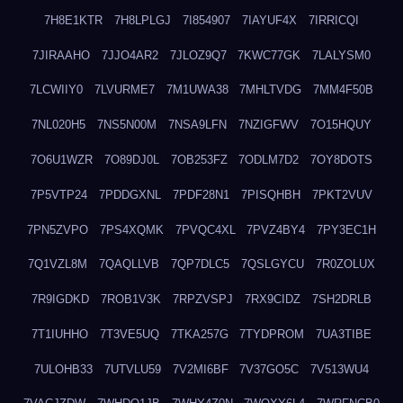
7H8E1KTR
7H8LPLGJ
7I854907
7IAYUF4X
7IRRICQI
7JIRAAHO
7JJO4AR2
7JLOZ9Q7
7KWC77GK
7LALYSM0
7LCWIIY0
7LVURME7
7M1UWA38
7MHLTVDG
7MM4F50B
7NL020H5
7NS5N00M
7NSA9LFN
7NZIGFWV
7O15HQUY
7O6U1WZR
7O89DJ0L
7OB253FZ
7ODLM7D2
7OY8DOTS
7P5VTP24
7PDDGXNL
7PDF28N1
7PISQHBH
7PKT2VUV
7PN5ZVPO
7PS4XQMK
7PVQC4XL
7PVZ4BY4
7PY3EC1H
7Q1VZL8M
7QAQLLVB
7QP7DLC5
7QSLGYCU
7R0ZOLUX
7R9IGDKD
7ROB1V3K
7RPZVSPJ
7RX9CIDZ
7SH2DRLB
7T1IUHHO
7T3VE5UQ
7TKA257G
7TYDPROM
7UA3TIBE
7ULOHB33
7UTVLU59
7V2MI6BF
7V37GO5C
7V513WU4