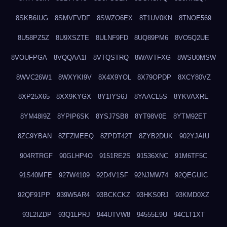
8SKB6IUG
8SMVFVDF
8SWZO6EX
8T1UV0KN
8TNOE569
8U58PZ5Z
8U9XSZTE
8ULNF9FD
8UQ89PM6
8VO5Q2UE
8VOUFPGA
8VQQAA1I
8VTQSTRQ
8WAVTFXG
8WSU0MSW
8WVC26W1
8WXYKI9V
8X4X9YOL
8X79OPDP
8XCY80VZ
8XP25X65
8XX9KYGX
8Y1IYS6J
8YAACL5S
8YKVAXRE
8YM48I9Z
8YPIP6SK
8YSJ7SB8
8YT98V0E
8YTM92ET
8ZC9YBAN
8ZFZMEEQ
8ZPDT42T
8ZYB2DUK
902YJAIU
904RTRGF
90GLHP4O
9151RE2S
91536XNC
91M6TF5C
91S40MFE
927W4109
92D4V1SF
92NJMW74
92QEGUIC
92QF91PP
939W5AR4
93BCKCKZ
93HKS0RJ
93KMD0XZ
93L2IZDP
93Q1LPRJ
944UTVW8
94555E9U
94CLT1XT