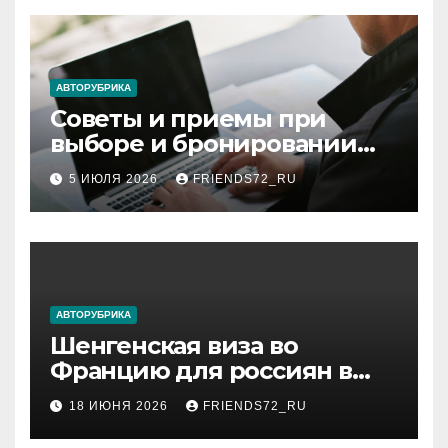
АВТОРУБРИКА
Советы и приемы при
выборе и бронировании
авиабилетов
5 ИЮЛЯ 2026
FRIENDS72_RU
АВТОРУБРИКА
Шенгенская виза во
Францию для россиян в
2026 году: сроки от 3 дней
18 ИЮНЯ 2026
FRIENDS72_RU
и список необходимых
документов