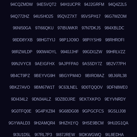
94CQZMDW
94E5VQT2
94H1UCPR
94J2GRFM
94Q4Z2L5
94Q772HZ
94USHO25
95QVZ7XT
95VSPH17
96G7WZOM
96NI50GA
97I66QKU
97IBUWKR
97N7DKJ5
984XBLDC
98DD8YXB
98HGTYIJ
98P1JO9O
98PIYSH9
98RHROFI
98RZWLDP
990W4OYL
9940JJHF
99GDI1ZW
99HRLVZZ
99NJVYC8
9AEIGFHX
9AJPFPA0
9AS5DY7Z
9B2V77PH
9B4CT9PZ
9BEYVG9H
9BGYPM4O
9BIRO8AZ
9BJ6RL38
9BKZ7AVO
9BM67W1T
9C63LNEL
9D0TQQOV
9DFN8WE0
9DI434L2
9DN34ALZ
9DZBDJRE
9EKTXKPO
9EYVNRDY
9G0TFQ0E
9G4PXZ84
9G68DG08
9GPGCFCS
9GSLIJ08
9GYWALD3
9H2AMQR4
9HIZH1YQ
9HSE9BCM
9HU2G1QA
9I3U1D5L
9I7RL7P3
9I87JREW
9IDKWGWQ
9IL8EDHA