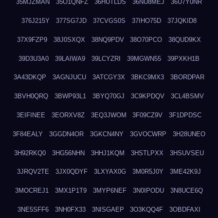
35MJZMAN
35O1QNFZ
36HUTLDS
36NU8MEJ
36U7Y0NR
376J215Y
377SG7JD
37CVGS0S
37IHO75D
37JQKID8
37X9FZP9
38J0SXQX
38NQ9PDV
38O70PCO
38QUD9KX
39D3U3A0
39LAIWA9
39LCYZRI
39MGWN55
39PXKH1B
3A43DKQP
3AGNJUCU
3ATCGY3X
3BKC9MX3
3BORDPAR
3BVH0QRQ
3BWP93L1
3BYQ70GJ
3C9KPDQV
3CL4BSMV
3EIFINEE
3EORXV8Z
3EQ3JWOM
3F09CZ9V
3F1DPDSC
3F84EALY
3GGDN4OR
3GKCN4NY
3GVOCWRP
3H28UNEO
3H92RKQ0
3HG56NHN
3HHJ1KQM
3HSTLPXX
3HSUVSEU
3JRQV2TE
3JX0QDYF
3LXYAX0G
3M0R5J0Y
3ME42K9J
3MOCREJ1
3MX1P1T9
3MYP6NEF
3N0IPODU
3N8UCE6Q
3NE5SFF6
3NH0FX33
3NISGAEP
3O3KQQ4F
3OBDFAXI