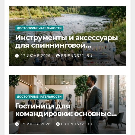
ДОСТОПРИМЕЧАТЕЛЬНОСТИ
Инструменты и аксессуары
для спиннинговой
рыбалки: назначение и
17 ИЮНЯ 2026
FRIENDS72_RU
типы
ДОСТОПРИМЕЧАТЕЛЬНОСТИ
Гостиница для
командировки: основные
критерии выбора
15 ИЮНЯ 2026
FRIENDS72_RU