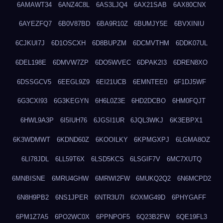
6AMAWT34
6ANZ4C8L
6AS3LJQ4
6AX21SAB
6AX80CNX
6AYEZFQ7
6B0V87BD
6BA9R10Z
6BUMJY5E
6BVXINIU
6CJKUI7J
6D1OSCXH
6D8BUPZM
6DCMVTHM
6DDK07UL
6DEL198E
6DMVW7ZP
6DO5WVEC
6DPAK2I3
6DREN8XO
6DSSGCV5
6EEGL9Z9
6EI21UCB
6EMNTEE0
6F1DJ5WF
6G3CXI93
6G3KEGYN
6H6L0Z3E
6HD2DCBO
6HM0FQJT
6HWL9A3P
6I5IUH76
6JGSI1UR
6JQL3WKJ
6K3EBPX1
6K3WDMWT
6KDND60Z
6KOOILKY
6KPMGXPJ
6LGMA8OZ
6LI78JDL
6LL59T6X
6LSD5KCS
6LSGIF7V
6MC7XUTQ
6MNBISNE
6MRU4GHW
6MRWI2FW
6MUKQ2Q2
6N6MCPD2
6N8H9PB2
6NS1JPER
6NTR3U7I
6OXMG49D
6PHYGAFF
6PM1Z7A5
6PO2WC0X
6PPNPOF5
6Q23B2FW
6QE19FL3