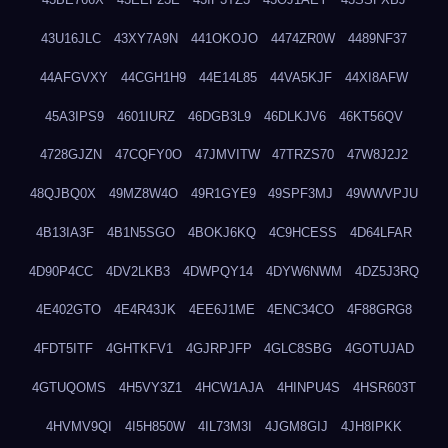
43U16JLC
43XY7A9N
441OKOJO
4474ZR0W
4489NF37
44AFGVXY
44CGH1H9
44E14L85
44VA5KJF
44XI8AFW
45A3IPS9
4601IURZ
46DGB3L9
46DLKJV6
46KT56QV
4728GJZN
47CQFY0O
47JMVITW
47TRZS70
47W8J2J2
48QJBQ0X
49MZ8W4O
49R1GYE9
49SPF3MJ
49WWVPJU
4B13IA3F
4B1N5SGO
4BOKJ6KQ
4C9HCESS
4D64LFAR
4D90P4CC
4DV2LKB3
4DWPQY14
4DYW6NWM
4DZ5J3RQ
4E402GTO
4E4R43JK
4EE6J1ME
4ENC34CO
4F88GRG8
4FDT5ITF
4GHTKFV1
4GJRPJFP
4GLC8SBG
4GOTUJAD
4GTUQOMS
4H5VY3Z1
4HCW1AJA
4HINPU4S
4HSR603T
4HVMV9QI
4I5H850W
4IL73M3I
4JGM8GIJ
4JH8IPKK