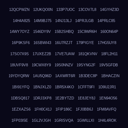
12QCPWZN
12UKQO0N
133P7UOC
13COV7L8
14GYHZ3D
14H4A825
14M9BJ75
14NJ13LJ
14PRJLGB
14PRLC85
14WY7OYZ
1546DY9V
15B2SHBQ
15C9WR6H
160ON64P
16P9KSF6
16SBWI43
16U7RZJT
179PIGYE
17HG5UY8
17SO7X9S
17UXEZ2B
17VE7UAW
181QKVNV
18FL2H11
18UVF9V8
19CWX8Y9
19S0NNZV
19SYNG2F
19V5GFDB
19YDYQRW
1AU5Q96D
1AXWRT6R
1B3DEC8P
1BHACZIN
1BI91YFQ
1BNJXLZ0
1BR5X4KO
1CFFT9FI
1D9U2JR1
1DBSQ817
1DRJ3XP8
1E2BYTZD
1E8JEY8J
1EN94O56
1EZXAZS6
1FH0C41J
1FIP186C
1FJ0BB6J
1FM8AVFQ
1FP03I5E
1GL2VJGH
1GRISVQA
1GWILLXI
1H4L4ROK