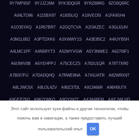
9Y7WP9SF
9YJJZJ6M
9YK3DQGR
9YRZ89RG
9ZO0Q6RC
A04LTO96
A115BX97
A1935LIQ
A19VEO5I
A1FA9SH4
A1O35YAQ
A1R67BR7
A2GQTCVA
A2I3AZEC
A3GL614V
A3M1L6B2
A3PTDXK6
A3XWWY1S
A43E85C2
A4IUYB5H
A4LMC1PF
A4N5RYT3
A52WYVGW
A5Y3NWE2
A627I8F1
A6I3WV0B
A6YEHPPJ
A75CECZS
A782U1QR
A78T7XR0
A7B0I7FU
A7DADQHQ
A7RWE8NA
A7X6JATR
A82WRX97
A8LJWC6X
A8LOL4ZV
A90Z37DL
A913466R
A96H0U7X
A9GEP7N3
A9KIYWKO
A9QYINZC
AA3A68FM
AAEJWLHD
Этот сайт использует куки-файлы и другие технологии, чтобы
AAEZRZ0I
AAO3NKXF
AAVKTCB4
AB6S6UZH
ABAP8R3B
помочь вам в навигации, а также предоставить лучший
ABDXH3XG
ABQR9326
ABWKZCNH
AC2GYKWG
AC768CHK
пользовательский опыт.
OK
ACUPC2X8
ACXX236G
ADMVWTS8
ADOE3V3Y
ADQOJYQO