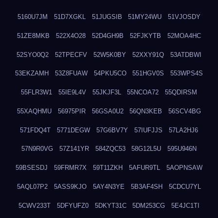
5160U7JM
51D7XGKL
51JUGSIB
51MY24WU
51VJOSDY
51ZE8MKB
522X4O28
52D4GH9B
52FJKYTB
52MOA4HC
52SYO0Q2
52TPECFV
52W5K0BY
52XXY91Q
53ATDBWI
53EKZAMH
53Z8FUAW
54PKU5CO
551HGV0S
553WPS4S
55FLR3W1
55IE9L4V
55JKJF3L
55NCOA72
55QDIRSM
55XAQHMU
56975PIR
56GSA0U2
56QN3KEB
56SCV4BG
571FDQ4T
5771DEGW
57G6BV7Y
57IUFJJS
57LA2HJ6
57N9R0VG
57Z141YR
584ZQC53
58G12L5U
595U946N
59BSESDJ
59FRMR7X
59T11ZKH
5AFUR9TL
5AOPNSAW
5AQL07P2
5ASS9KJO
5AY4N3YE
5B3AF4SH
5CDCU7YL
5CWV233T
5DFYUFZ0
5DKYT31C
5DM253CG
5E4JC1TI