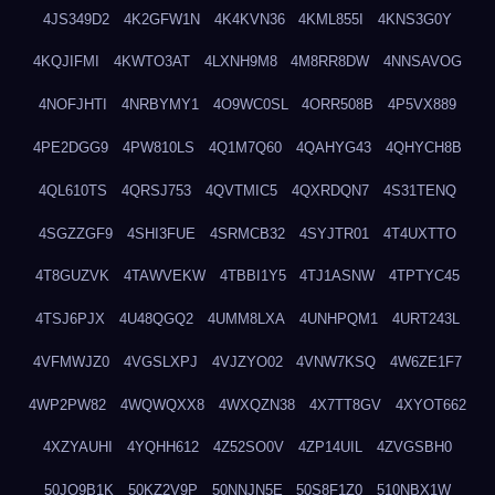
4JS349D2
4K2GFW1N
4K4KVN36
4KML855I
4KNS3G0Y
4KQJIFMI
4KWTO3AT
4LXNH9M8
4M8RR8DW
4NNSAVOG
4NOFJHTI
4NRBYMY1
4O9WC0SL
4ORR508B
4P5VX889
4PE2DGG9
4PW810LS
4Q1M7Q60
4QAHYG43
4QHYCH8B
4QL610TS
4QRSJ753
4QVTMIC5
4QXRDQN7
4S31TENQ
4SGZZGF9
4SHI3FUE
4SRMCB32
4SYJTR01
4T4UXTTO
4T8GUZVK
4TAWVEKW
4TBBI1Y5
4TJ1ASNW
4TPTYC45
4TSJ6PJX
4U48QGQ2
4UMM8LXA
4UNHPQM1
4URT243L
4VFMWJZ0
4VGSLXPJ
4VJZYO02
4VNW7KSQ
4W6ZE1F7
4WP2PW82
4WQWQXX8
4WXQZN38
4X7TT8GV
4XYOT662
4XZYAUHI
4YQHH612
4Z52SO0V
4ZP14UIL
4ZVGSBH0
50JO9B1K
50KZ2V9P
50NNJN5E
50S8F1Z0
510NBX1W