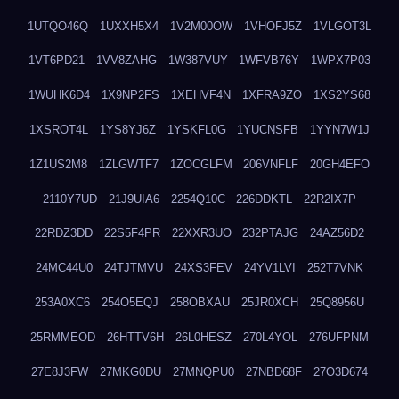
1UTQO46Q
1UXXH5X4
1V2M00OW
1VHOFJ5Z
1VLGOT3L
1VT6PD21
1VV8ZAHG
1W387VUY
1WFVB76Y
1WPX7P03
1WUHK6D4
1X9NP2FS
1XEHVF4N
1XFRA9ZO
1XS2YS68
1XSROT4L
1YS8YJ6Z
1YSKFL0G
1YUCNSFB
1YYN7W1J
1Z1US2M8
1ZLGWTF7
1ZOCGLFM
206VNFLF
20GH4EFO
2110Y7UD
21J9UIA6
2254Q10C
226DDKTL
22R2IX7P
22RDZ3DD
22S5F4PR
22XXR3UO
232PTAJG
24AZ56D2
24MC44U0
24TJTMVU
24XS3FEV
24YV1LVI
252T7VNK
253A0XC6
254O5EQJ
258OBXAU
25JR0XCH
25Q8956U
25RMMEOD
26HTTV6H
26L0HESZ
270L4YOL
276UFPNM
27E8J3FW
27MKG0DU
27MNQPU0
27NBD68F
27O3D674