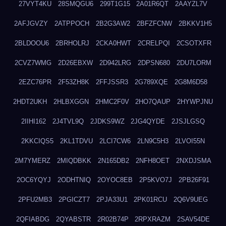
27VYT4KU
28SMQGU6
299T1G15
2A01R6QT
2AAYZL7V
2AFJGVZY
2ATPPOCH
2B2G3AW2
2BFZFCNW
2BKKV1H5
2BLDOOU6
2BRHOLRJ
2CKA0HWT
2CRELPQI
2CSOTXFR
2CVZ7WMG
2D26EBXW
2D942LRG
2DPSN680
2DU7LORM
2EZC76PR
2F53ZH8K
2FFJSSR3
2G789XQE
2G8M6D58
2HDT2UKH
2HLBXGGN
2HMC2F0V
2HO7QAUP
2HYWPJNU
2IIHI162
2J4TVL9Q
2JDKS9WZ
2JG4QYDE
2JSJLGSQ
2KKCIQS5
2KL1TDVU
2LCI7CW6
2LN9C5H3
2LVOI55N
2M7YMERZ
2MIQDBKK
2N165DB2
2NFH8OET
2NXDJSMA
2OC6YQYJ
2ODHTNIQ
2OYOC8EB
2P5KVO7J
2PB26F91
2PFU2MB3
2PGICZT7
2PJA33U1
2PK01RCU
2Q6V9UEG
2QFIABDG
2QYABSTR
2R02B74P
2RPXRAZM
2SAV54DE