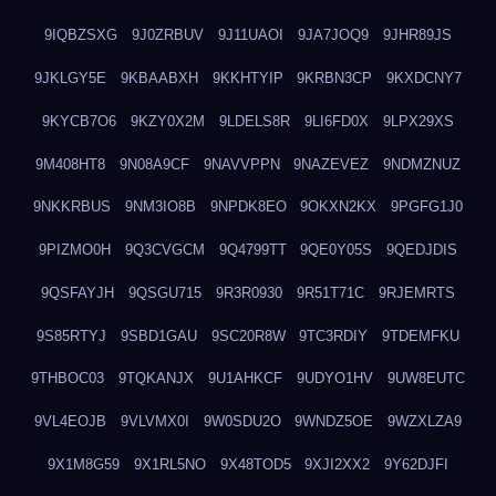
9IQBZSXG
9J0ZRBUV
9J11UAOI
9JA7JOQ9
9JHR89JS
9JKLGY5E
9KBAABXH
9KKHTYIP
9KRBN3CP
9KXDCNY7
9KYCB7O6
9KZY0X2M
9LDELS8R
9LI6FD0X
9LPX29XS
9M408HT8
9N08A9CF
9NAVVPPN
9NAZEVEZ
9NDMZNUZ
9NKKRBUS
9NM3IO8B
9NPDK8EO
9OKXN2KX
9PGFG1J0
9PIZMO0H
9Q3CVGCM
9Q4799TT
9QE0Y05S
9QEDJDIS
9QSFAYJH
9QSGU715
9R3R0930
9R51T71C
9RJEMRTS
9S85RTYJ
9SBD1GAU
9SC20R8W
9TC3RDIY
9TDEMFKU
9THBOC03
9TQKANJX
9U1AHKCF
9UDYO1HV
9UW8EUTC
9VL4EOJB
9VLVMX0I
9W0SDU2O
9WNDZ5OE
9WZXLZA9
9X1M8G59
9X1RL5NO
9X48TOD5
9XJI2XX2
9Y62DJFI