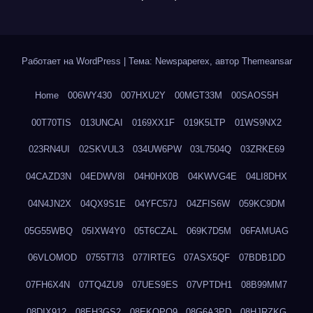
Работает на WordPress
|
Тема: Newspaperex, автор
Themeansar
Home
006WY430
007HXU2Y
00MGT33M
00SAOS5H
00T70TIS
013UNCAI
0169XX1F
019K5LTP
01WS9NX2
023RN4UI
02SKVUL3
034UW6PW
03L7504Q
03ZRKE69
04CAZD3N
04EDWV8I
04H0HX0B
04KWVG4E
04LI8DHX
04N4JN2X
04QX9S1E
04YFC57J
04ZFIS6W
059KC9DM
05G55WBQ
05IXW4Y0
05T6CZAL
069K7D5M
06FAMUAG
06VLOMOD
0755T7I3
077IRTEG
07ASX5QF
07BDB1DD
07FH6X4N
07TQ4ZU9
07UES9ES
07VPTDH1
08B99MM7
08DIX912
08EH3GS2
08EKQPQ9
08G6A3PD
08HJRZKG