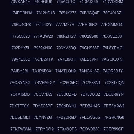
73VKAF4E
740HGIUK
745ACL1O
74DPJX4S
74DVDXRM
74FGRN3A
7612HD1B
7651K273
76BJGQ4F
76G4013Z
76HU4CRK
76LLJI2Y
7777M27H
77BED9B2
77BGMMG4
77S55623
77TABW20
780FZHSV
78Q29S80
78XWEZ88
792RHX5L
7939XN0C
796YV3DQ
79GHS38T
79L8YFMC
79V4EL6D
7A7B2KTK
7A7E8AHI
7AEEJVFI
7AGCKJXN
7AIBYJBI
7AJR6D3X
7AMTLOH9
7ANGKL8Z
7AOR3BJY
7AOSYN3G
7BVHAFGY
7C26C5EC
7C2S58N1
7C2XDJQN
7C4MI5MB
7CCV7IAS
7D5UQZFD
7D73WX32
7DULR9YN
7DXTFT0X
7DYZC5PF
7E0NDNH1
7EDB4H4S
7EE3M9WJ
7EUSEMEI
7EYNVZ6I
7FB2DR6D
7FE1WG6S
7FGV6NG8
7FKTW3MA
7FRYD8I9
7FX48QP3
7GDV0B8J
7GER99GF