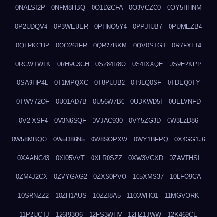
0NALSI2P
0NFM8HBQ
0O1D2CFA
0O3VCZC0
0OY5HHNM
0P2UDQV4
0P3WEUER
0PHNO5Y4
0PPJIUB7
0PUMEZB4
0QLRKCUP
0QO261FR
0QR27BKM
0QV0STGJ
0R7FXEI4
0RCWTWLK
0RH9C3CH
0S284R8O
0S4IXXQE
0S9E2KPP
0SA9HP4L
0T1MPQXC
0T8PUJB2
0T9LQ0SF
0TDEQ0TY
0TWV72OF
0U01AD7B
0U56W7B0
0UDKWD5I
0UELVNFD
0V2IXSF4
0V3N6SQF
0VJAC930
0VY5ZG3D
0W3LZD86
0W58MBQO
0W5D86N5
0W8SOPXW
0WY1BFPQ
0X4GG1J6
0XAANC43
0XI05VVT
0XLR0SZZ
0XW3VGXD
0ZAVTHSI
0ZM4J2CX
0ZVYGAG2
0ZXS0PVO
105XMS37
10LFO9CA
10SRNZZ2
10ZH1AUS
10ZZI8A5
1103WHO1
11MGVORK
11P2UCTJ
126I93O6
12FS3WHV
12HZ1JWW
12K469CE