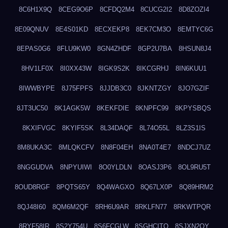
8C6H1X9Q
8CEG9O6P
8CFDQ2M4
8CUCG2I2
8D8ZOZI4
8E09QNUV
8E4S01KD
8ECXEKP8
8EK7CM3O
8EMTYC6G
8EPAS0G6
8FLU9KW0
8GN4ZHDF
8GP2U7BA
8HSUN8J4
8HV1LF0X
8I0XX43W
8IGK9S2K
8IKCGRHJ
8IN6KUU1
8IWWBYPE
8J75FPFS
8JJDB3C0
8JKNTZGY
8JO7GZIF
8JT3UC50
8K1AGK5W
8KEKFDIE
8KNPFC99
8KPYSBQS
8KXIFVGC
8KYIF5SK
8L34DAQF
8L74O55L
8LZ3S1IS
8M8UKA3C
8MLQKCFV
8N8F04EH
8NA0T4E7
8NDCJ7UZ
8NGGUDVA
8NPYUIWI
8O0YLDLN
8OASJ3P6
8OL9RU5T
8OUD8RGF
8PQTS65Y
8Q4WAGXO
8Q67LX0P
8Q89HRM2
8QJ48I60
8QM6M2QF
8RH6U9AR
8RKLFN77
8RKWTPQR
8RYF58IR
8S2Y754U
8S6FCGLW
8SGHCITQ
8SJXN2QY